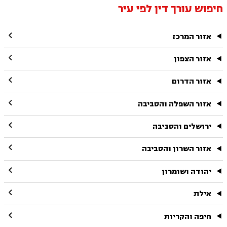
חיפוש עורך דין לפי עיר

אזור המרכז

אזור הצפון

אזור הדרום

אזור השפלה והסביבה

ירושלים והסביבה

אזור השרון והסביבה

יהודה ושומרון

אילת

חיפה והקריות