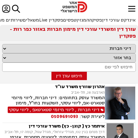


ﱐ
אינדקס עורכי דין
פסיקה
המגזין
טפסים
פסקדין Live
משאלים
שירותים מש
עורך דין ומשרדי עורכי דין מימון חברות באזור כפר רות -
פסקדין
חיפוש עורך דין
אהרון שוורץ משרד עו"ד
הארבעה 28, תל-אביב
המשרד עוסק בתחומים: דיני חברות, ליווי מיזמי
סטארט-אפ, ליווי עסקי, השקעות בחו"ל, מימון
חברות, מיזוגים ורכישות, מסחר בינלאומי, גישור
דיני חברות
,
ליווי מיזמי סטארטאפ
,
ליווי עסקי
עסקי, דיני הייטק
ליצירת קשר:
0509691093
איתמר כץ { קוגן- כץ} משרד עורכי דין
דרך מנחם בגין 132, מגדלי עזראלי, מגדל עגול, קומה 17, תל-אביב
המשרד עוסק בתחומים: ליטגציה מסחרית, אזרחי