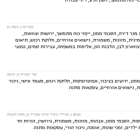
פוי כוח מתמשך, לשון הרע, דיני עבודה
מגדים 2, רמת-גן
ר דירה, הסכמי ממון, ייפוי כוח מתמשך, ירושות וצוואות,
מינית, מזונות, משמורת, נישואים אזרחיים, חלוקת רכוש, תיאום
, צווארון לבן, הלבנת הון, אלימות במשפחה, עבירות סמים, נפגעי
שד' מוריה 11, חיפה
ון, ידועים בציבור, אפוטרופסות, חלוקת רכוש, מעמד אישי, ניכור
ית, נישואים אזרחיים, עסקאות מתנה
שחם 1, מגדלי בס״ר סיטי (מגדל C), פתח תקווה
ות, הסכמי ממון, אבהות, מזונות, משמורת, גירושין, הורות חד
 ילדים, זמני שהות, אומנה, ניכור הורי, עסקאות מתנה.