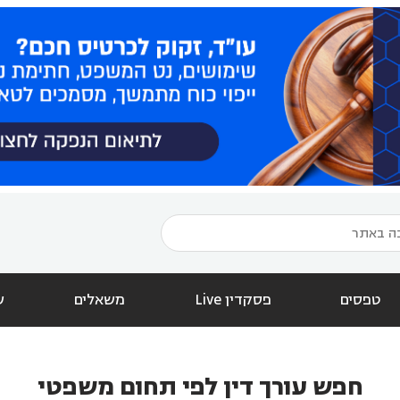
טפסים
פסקדין Live
משאלים
ש
חפש עורך דין לפי תחום משפטי