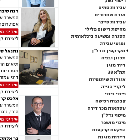
רישוי נשק
עבירות סמים
דנה סיבונ
ועדת שחרורים
המשרד עוס
עבירות סייבר
אפוטרופסו
מחיקת רישום פלילי
דיני מ
הסגרה ופשיעה בינלאומית
ליצירת ק
נפגעי עבירה
מקרקעין ונדל"ן
נתנאל סע
המשרד עוס
תכנון ובניה
תיאום הור
דיור מוגן
מסחריות, 
תמ"א 38
דיני עמות
אגודות שיתופיות
דיני מ
ליקויי בנייה
ליצירת ק
פינוי בינוי
אלכס קרפ
קבוצות רכישה
המשרד עוס
עסקאות מכר דירה
הורי, ניכו
מיסוי נדל"ן
דיני מ
פינוי מושכר
ליצירת ק
הפקעת קרקעות
דיירות מוגנת
בר אלמקי