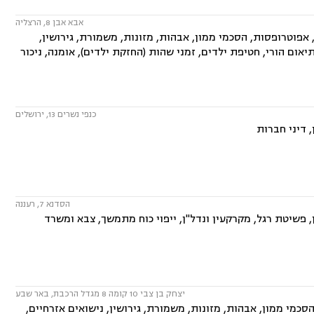
אבא אבן 8, הרצליה
פוטרופסות, הסכמי ממון, אבהות, מזונות, משמורת, גירושין,
יאום הורי, חטיפת ילדים, זמני שהות (החזקת ילדים), אומנה, ניכור
כנפי נשרים 13, ירושלים
 דיני חברות
הסדנא 7, רעננה
פשיטת רגל, מקרקעין ונדל"ן, ייפוי כוח מתמשך, צבא ומשרד
יצחק בן צבי 10 קומה 8 מגדל הרכבת, באר שבע
סכמי ממון, אבהות, מזונות, משמורת, גירושין, נישואים אזרחיים,