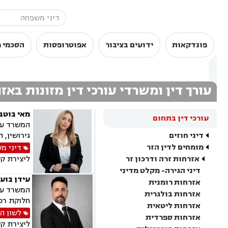
פונדקאות
ידועים בציבור
אפוטרופסות
הסכמי מ
עורך דין ומשרדי עורכי דין מזונות באזו
מאי בוטבו
עורכי דין בתחום
המשרד עוס
דיני חוזים
גירושין, 
מומחים לדין הזר
דיני מ
אזרחות זרה ודרכון זר
ליצירת ק
דיני הגירה- מקלט מדיני
עידן בועז
אזרחות רומנית
המשרד עוס
אזרחות בולגרית
חלוקת רכו
אזרחות ליטאית
לשון ה
אזרחות ספרדית
ליצירת ק