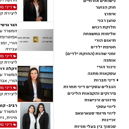
חלוקת רכו
נישואים אזרחיים
דיני מ
חוק הנוער
ליצירת ק
אימוץ
טוען רבני
הגר גרטי
חלוקת רכוש
המשרד עוס
אלימות במשפחה
אפוטרופסו
תיאום הורי
הורי, זמנ
חטיפת ילדים
עבירה
זמני שהות (החזקת ילדים)
דיני מ
אומנה
ליצירת ק
ניכור הורי
דקלה דוי
עסקאות מתנה
המשרד עוס
דיני חברות
הורי, אבה
הגבלים עסקיים דיני תחרות
דיני מ
פירוקים והקפאות הליכים
ליצירת ק
מיזוגים ורכישות
רביב- קופ
ליווי עסקי
המשרד עוס
ליווי מיזמי סטארטאפ
מינית, ני
זכיינות
דיני מ
סכסוך בין בעלי מניות