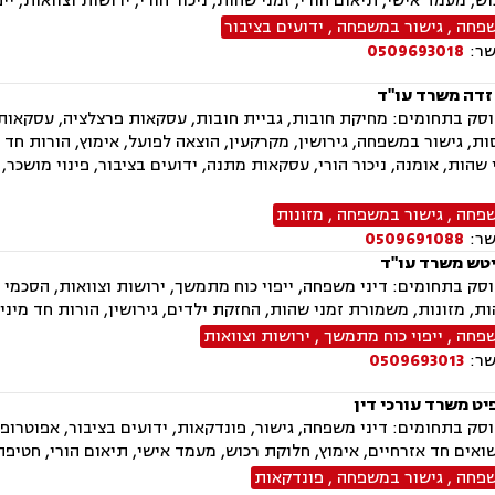
ש, מעמד אישי, תיאום הורי, זמני שהות, ניכור הורי, ירושות וצוואות, יי
שפחה
,
גישור במשפחה
,
ידועים בציבור
שר:
0509693018
 זדה משרד עו"ד
ק בתחומים: מחיקת חובות, גביית חובות, עסקאות פרצלציה, עסקאות מכ
ת, גישור במשפחה, גירושין, מקרקעין, הוצאה לפועל, אימוץ, הורות חד 
י שהות, אומנה, ניכור הורי, עסקאות מתנה, ידועים בציבור, פינוי מושכר
שפחה
,
גישור במשפחה
,
מזונות
שר:
0509691088
טש משרד עו"ד
ק בתחומים: דיני משפחה, ייפוי כוח מתמשך, ירושות וצוואות, הסכמי ממ
ות, מזונות, משמורת זמני שהות, החזקת ילדים, גירושין, הורות חד מינ
שפחה
,
ייפוי כוח מתמשך
,
ירושות וצוואות
שר:
0509693013
יט משרד עורכי דין
ק בתחומים: דיני משפחה, גישור, פונדקאות, ידועים בציבור, אפוטרופס
שואים חד אזרחיים, אימוץ, חלוקת רכוש, מעמד אישי, תיאום הורי, חטיפת
שפחה
,
גישור במשפחה
,
פונדקאות