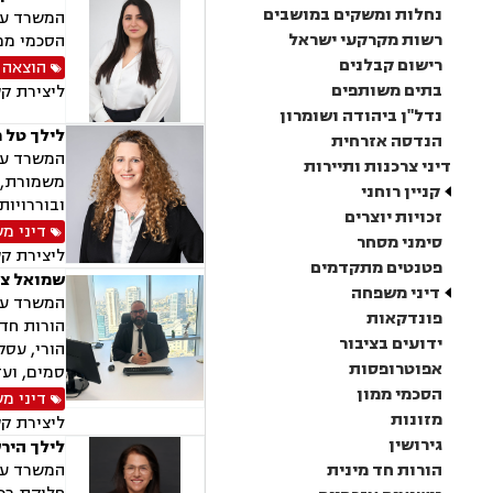
נחלות ומשקים במושבים
המשרד עוס
רשות מקרקעי ישראל
הסכמי ממו
רישום קבלנים
הוצאה 
בתים משותפים
ליצירת ק
נדל"ן ביהודה ושומרון
לילך טל 
הנדסה אזרחית
המשרד עוס
דיני צרכנות ותיירות
משמורת, ג
קניין רוחני
ובוררויות
זכויות יוצרים
דיני מ
סימני מסחר
ליצירת ק
פטנטים מתקדמים
שמואל צר
דיני משפחה
המשרד עוס
פונדקאות
הורות חד 
ידועים בציבור
הורי, עסק
אפוטרופסות
סמים, ועד
הסכמי ממון
דיני מ
מזונות
ליצירת ק
גירושין
לילך היר
הורות חד מינית
המשרד עוס