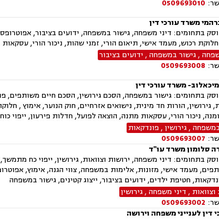
שר:
0509693010
רהמי משרד עורכי דין
ק בתחומים: דיני משפחה, גישור במשפחה, ידועים בציבור, אפוטרופסות,
חלוקת רכוש, מעמד אישי, תיאום הורי, זמני שהות, ניכור הורי, עסקאות 
שפחה
,
גישור במשפחה
,
ידועים בציבור
שר:
0509693008
מיכאלוב- משרד עורכי דין
ק בתחומים: גישור במשפחה, הסכם גירושין, הסכם חיים משותפים, פונד
, גירושין, הורות חד מינית, נישואים אזרחיים, חוק הנוער, אימוץ , חלו
ומנה, ניכור הורי, עסקאות מתנה, הוצאה לפועל, חדלות פירעון, ייפוי כו
במשפחה
,
גירושין
,
פונדקאות
שר:
0509693007
ה סלומון משרד עו"ד
ק בתחומים: דיני משפחה, ירושות וצוואות, גירושין, ייפוי כח מתמשך, 
פים, מעמד אישי, מזונות, אלימות במשפחה, צווי הגנה, אימוץ, אפוטרופ
נדקאות, חטיפת ילדים, ידועים בציבור, ייצוג קטינים, גישור במשפחה
וצוואות
,
דיני משפחה
,
גירושין
שר:
0509693002
 דין לענייני משפחה וירושה