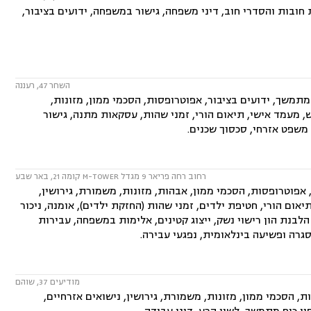
חובות והסדרי חוב, דיני משפחה, גישור במשפחה, ידועים בציבור,
השחר 47, רעננה
מתמשך, ידועים בציבור, אפוטרופסות, הסכמי ממון, מזונות,
ש, מעמד אישי, תיאום הורי, זמני שהות, עסקאות מתנה, גישור
, משפט אזרחי, סכסוך שכנים.
רחוב רחה פריאר 9 מגדל M-TOWER קומה 21, באר שבע
פוטרופסות, הסכמי ממון, אבהות, מזונות, משמורת, גירושין,
יאום הורי, חטיפת ילדים, זמני שהות (החזקת ילדים), אומנה, ניכור
 הלבנת הון רישוי נשק, ייצוג קטינים, אלימות במשפחה, עבירות
גרה ופשיעה בינלאומית, נפגעי עבירה.
מודיעים 37, שוהם
 הסכמי ממון, מזונות, משמורת, גירושין, נישואים אזרחיים,