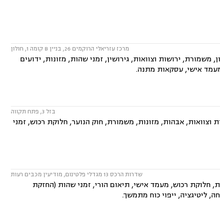
מרכז עזריאלי הרוקמים 26, בניין B קומה 1, חולון
משמורת, ירושות וצוואות, גירושין, זמני שהות, מזונות, ידועים
 מעמד אישי, עסקאות מתנה.
בזל 3, פתח תקווה
 וצוואות, אבהות, מזונות, משמורת, חוק הנוער, חלוקת רכוש, זמני
שדרות הרכס 13 מגדלי פלטינום, מודיעין מכבים רעות
ת, חלוקת רכוש, מעמד אישי, תיאום הורי, זמני שהות (החזקת
ה, ליטיגציה, ייפוי כוח מתמשך.