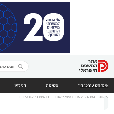

אינדקס עורכי דין
פסיקה
המגזין
מיקומך באתר:
עמוד ראשי
עורך דין ומשרדי עורכי דין