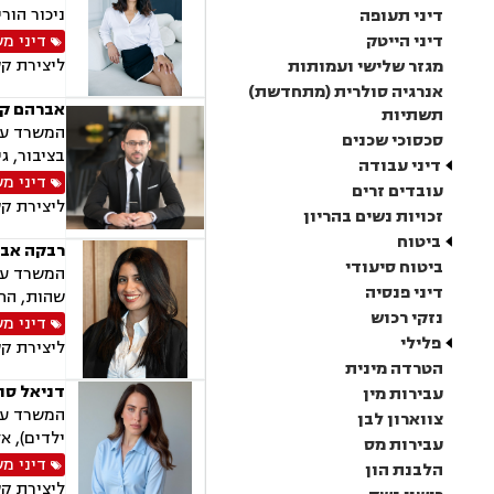
ניכור הורי
דיני תעופה
דיני הייטק
דיני מ
ליצירת ק
מגזר שלישי ועמותות
אנרגיה סולרית (מתחדשת)
אברהם קו
תשתיות
המשרד עוס
סכסוכי שכנים
בציבור, ג
דיני עבודה
דיני מ
עובדים זרים
ליצירת ק
זכויות נשים בהריון
ביטוח
רבקה אבר
ביטוח סיעודי
המשרד עוס
דיני פנסיה
שהות, החז
נזקי רכוש
דיני מ
פלילי
ליצירת ק
הטרדה מינית
דניאל סוו
עבירות מין
המשרד עוס
צווארון לבן
ילדים), א
עבירות מס
דיני מ
הלבנת הון
ליצירת ק