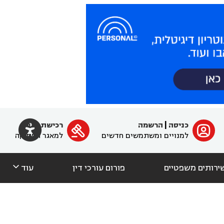

כניסה
|
הרשמה
רכישת מנוי
ﱐ

למנויים ומשתמשים חדשים
למאגר הפסיקה

ירותים משפטיים
פורום עורכי דין
עוד