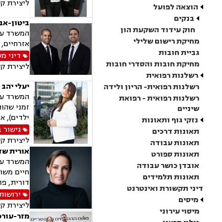
ליצירת ק
הוצאה לפועל
בנקים
ביטון-אב
חוק עידוד השקעת הון
המשרד עוס
מחיקת רישום שלילי
אזרחיים, 
גביית חובות
דיני מ
מחיקת חובות והסדרי חובות
ליצירת ק
רשלנות רפואית
יעלי יהב 
רשלנות רפואית- הריון ולידה
המשרד עוס
רשלנות רפואית - רפואת
זמני שהות
שיניים
ילדים), א
נזקי גוף ותאונות
גישור 
תאונות דרכים
ליצירת ק
תאונות עבודה
אורית שד
תאונות ספורט
המשרד עוס
אובדן כושר עבודה
חיים משות
תאונות תלמידים
דורית, פו
דיני תקשורת ואינטרנט
ירושות 
מיסים
ליצירת ק
מיסוי עירוני
מזר-עורכי