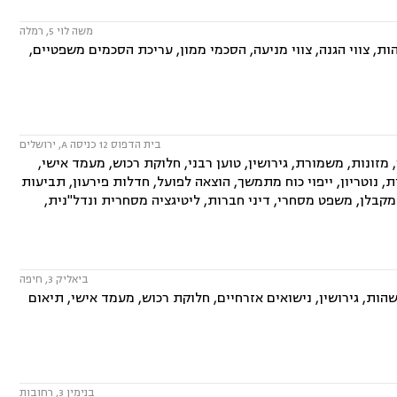
משה לוי 5, רמלה
ת, צווי הגנה, צווי מניעה, הסכמי ממון, עריכת הסכמים משפטיים,
בית הדפוס 12 כניסה A, ירושלים
ונות, משמורת, גירושין, טוען רבני, חלוקת רכוש, מעמד אישי,
ת, נוטריון, ייפוי כוח מתמשך, הוצאה לפועל, חדלות פירעון, תביעות
מקבלן, משפט מסחרי, דיני חברות, ליטיגציה מסחרית ונדל"נית,
ביאליק 3, חיפה
ות, גירושין, נישואים אזרחיים, חלוקת רכוש, מעמד אישי, תיאום
בנימין 3, רחובות