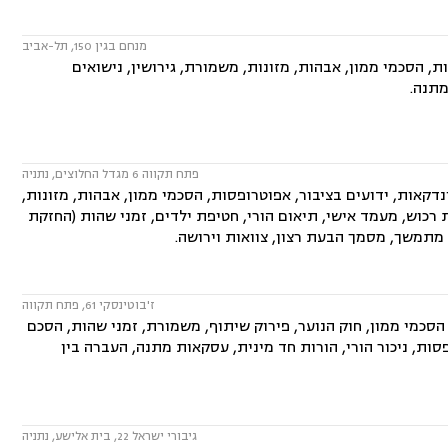
מנחם בגין 150, תל-אביב
 הסכמי ממון, אבהות, מזונות, משמורת, גירושין, נישואים
מתנה.
פתח תקווה 6 מגדל החלוצים, נתניה
קאות, ידועים בציבור, אפוטרופסות, הסכמי ממון, אבהות, מזונות,
קת רכוש, מעמד אישי, תיאום הורי, חטיפת ילדים, זמני שהות (החזקת
ח מתמשך, מסמך הבעת רצון, צוואות וירושה.
ז'בוטינסקי 61, פתח תקווה
הסכמי ממון, חוק הנוער, פירוק שיתוף, משמורת, זמני שהות, הסכם
סות, ניכור הורי, הורות חד מינית, עסקאות מתנה, העברה בין
גיבורי ישראל 22, בית אלישע, נתניה