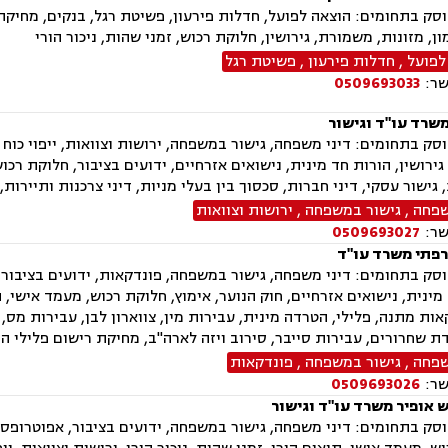
ק בתחומים: הוצאה לפועל, חדלות פירעון, פשיטת רגל, בנקים, מחיקת 
ן, מזונות, משמורת, גירושין, חלוקת רכוש, זמני שהות, ניכור הורי
לפועל
,
חדלות פירעון
,
פשיטת רגל
שר:
0509693033
משרד עו"ד וגישור
ק בתחומים: דיני משפחה, גישור במשפחה, ירושות וצוואות, ייפוי כוח 
ירושין, הורות חד מינית, נישואים אזרחיים, ידועים בציבור, חלוקת רכו
, גישור עסקי, דיני חברות, סכסוך בין בעלי מניות, דיני צרכנות ותיירות
שפחה
,
גישור במשפחה
,
ירושות וצוואות
שר:
0509693027
פתי משרד עו"ד
ק בתחומים: דיני משפחה, גישור במשפחה, פונדקאות, ידועים בציבור, א
מינית, נישואים אזרחיים, חוק הנוער, אימוץ, חלוקת רכוש, מעמד אישי, ת
אות מתנה, פלילי, הטרדה מינית, עבירות מין, צווארון לבן, עבירות מס,
ת שחרורים, עבירות סייבר, סירוב ויזה לארה"ב, מחיקת רישום פלילי הס
שפחה
,
גישור במשפחה
,
פונדקאות
שר:
0509693026
ש אופיר משרד עו"ד וגישור
ק בתחומים: דיני משפחה, גישור במשפחה, ידועים בציבור, אפוטרופסות,