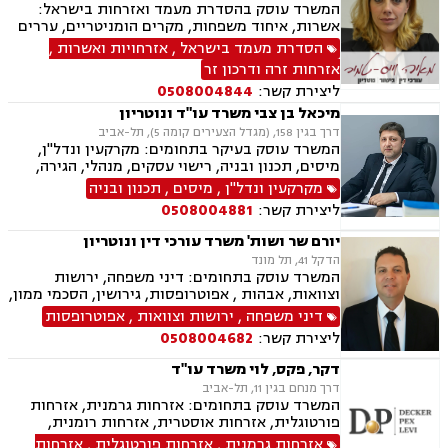
המשרד עוסק בהסדרת מעמד ואזרחות בישראל:
אשרות, איחוד משפחות, מקרים הומניטריים, עררים
לבית הדין לעררים ועתירות מנהליות מול רשות
הסדרת מעמד בישראל
,
אזרחויות ואשרות
,
האוכלוסין וההגירה, לצד נזיקין, ביטוח לאומי, נוטריון,
אזרחות זרה ודרכון זר
צוואות וייפוי כוח מתמשך.
ליצירת קשר:
0508004844
מיכאל בן צבי משרד עו"ד ונוטריון
דרך בגין 158, (מגדל הצעירים קומה 5), תל-אביב
המשרד עוסק בעיקר בתחומים: מקרקעין ונדל"ן,
מיסים, תכנון ובניה, רישוי עסקים, מנהלי, הגירה,
אשרות משפט ימי, ירושות וצוואות, דיני משפחה.
מקרקעין ונדל"ן
,
מיסים
,
תכנון ובניה
ליצירת קשר:
0508004881
יורם שר ושות' משרד עורכי דין ונוטריון
הדקל 41, תל מונד
המשרד עוסק בתחומים: דיני משפחה, ירושות
וצוואות, אבהות , אפוטרופסות, גירושין, הסכמי ממון,
ידועים בציבור, מזונות, משמורת, אזרחויות ואשרות,
דיני משפחה
,
ירושות וצוואות
,
אפוטרופסות
דיני הגירה, הסדרת מעמד בישראל.
ליצירת קשר:
0508004682
דקר, פקס, לוי משרד עו"ד
דרך מנחם בגין 11, תל-אביב
המשרד עוסק בתחומים: אזרחות גרמנית, אזרחות
פורטוגלית, אזרחות אוסטרית, אזרחות רומנית,
אזרחות בריטית, אזרחות ספרדית, אזרחות בולגרית,
אזרחות גרמנית
,
אזרחות פורטוגלית
,
אזרחות