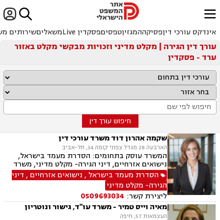


ﱐ
אינדקס עורכי דין
פסיקה
המגזין
טפסים
פסקדין Live
משאלים
שירותים מש
עורך דין הגירה | מקלט מדיני וזכויות מבקשי מקלט באזור
ערד - פסקדין
חיפוש עורך דין
שקמה אהרון דוד משרד עורכי דין
הארבעה 28 מגדל צפוני קומה 34, תל-אביב
המשרד עוסק בתחומים: הסדרת מעמד בישראל,
נישואים אזרחיים, דיני הגירה- מקלט מדיני, משרד
הפנים, אזרחויות ואשרות, אשרות עבודה, דיני
הסדרת מעמד בישראל
,
נישואים אזרחיים
,
דיני
עבודה, זכויות נשים בהריון, חוקתי מנהלי, מומחים
הגירה- מקלט מדיני
לדין הזר.
ליצירת קשר:
0509693034
מאיה וייס טמיר - משרד עו"ד, גישור ונוטריון
העצמאות 57, חיפה