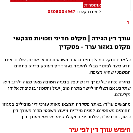
אזרחות ליטאית, אזרחות צרפתית, אזרחות זרה, דיני
אוסטרית
הגירה- מקלט מדיני , הגירה , משרד הפנים, דיני
ליצירת קשר:
0508004967
משפחה, ייפוי כוח מתמשך, גירושין, חלוקת רכוש,
ירושות וצוואות
1
עורך דין הגירה | מקלט מדיני וזכויות מבקשי
מקלט באזור ערד - פסקדין
כל אדם נתקל במהלך חייו בבעיה משפטית כזו או אחרת, שלרוב אינו
יודע כיצד לפתור מבלי להיעזר בעורך דין העוסק בדיוק בתחום
המשפטי שהיא מציפה.
בחירה נכונה של עורך דין שיטפל בבעיה חשובה מאין כמוה ולרוב היא
שתקבע אם תצליחו לייצר פתרון טוב, יעיל וחסכוני בנסיבות אליהן
נקלעתם.
מחפשים עו"ד? באתר פסקדין תמצאו מאות עורכי דין מובילים במגוון
תחומים משפטיים. לפניה מיידית וייעוץ משפטי מהיר מעורך דין
כנסו, בחרו עו"ד, שלחו פנייה וקבלו סיוע משפטי מעורך דין
חיפוש עורך דין לפי עיר