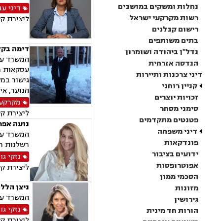
נחלות ומשקים במושבים
דיני עב
רשות מקרקעי ישראל
ליצירת ק
רישום קבלנים
בתים משותפים
דימה בקל
נדל"ן ביהודה ושומרון
המשרד עוס
הנדסה אזרחית
עסקאות מכ
דיני צרכנות ותיירות
גישור במש
קניין רוחני
הנוער, אי
זכויות יוצרים
מקרקעין
סימני מסחר
ליצירת ק
פטנטים מתקדמים
נועה אפר
דיני משפחה
המשרד עוס
פונדקאות
רשלנות רפ
ידועים בציבור
נזקי גו
אפוטרופסות
ליצירת ק
הסכמי ממון
ניצן הלל 
מזונות
המשרד עוס
גירושין
נזקי גו
הורות חד מינית
ליצירת ק