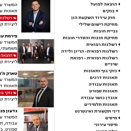
הוצאה לפועל
המשרד עוס
בנקים
תאונות עב
חוק עידוד השקעת הון
רשלנות
מחיקת רישום שלילי
ליצירת ק
גביית חובות
פירמת עורכ
מחיקת חובות והסדרי חובות
המשרד עוס
רשלנות רפואית
משמעתי, מ
רשלנות רפואית- הריון ולידה
הוצאה 
רשלנות רפואית - רפואת
ליצירת ק
שיניים
נזקי גוף ותאונות
טארק ח'ור
תאונות דרכים
המשרד עוס
תאונות עבודה
תאונות דר
תאונות ספורט
נזקי גו
אובדן כושר עבודה
ליצירת ק
תאונות תלמידים
גדעון פנר
דיני תקשורת ואינטרנט
המשרד עוס
מיסים
עבודה, תא
מיסוי עירוני
ספורט, בר