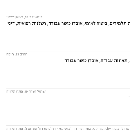
רוטשילד 53, ראשון לציון
תלמידים, ביטוח לאומי, אובדן כושר עבודה, רשלנות רפואית, דיני
חורב 53, חיפה
, תאונות עבודה, אובדן כושר עבודה
ישראל ושרה 19, פתח תקווה
מגדלי ב.ס.ר City, מגדל C, קומה 17 רח' ז'בוטינסקי 61 (פינת רח' השחם 1), פתח תקווה