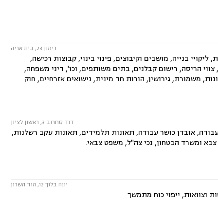
רימון 23, בית אריה
ליקויי בנייה, מושבים וקיבוצים, פינוי בינוי, קבוצות רכישה,
ווי הריסה, רישום קבלנים, בתים משותפים, וכו', דיני משפחה,
ות, משמורת, גירושין, הורות חד מינית, נישואים אזרחיים, חוק
דוד סחרוב 3, ראשון לציון
עבודה, אובדן כושר עבודה, תאונות תלמידים, תאונות עקב רשלנות,
צבא ומשרד הבטחון, נכי צה"ל, משפט צבאי.
יונה בלוך 12, הוד השרון
ות וצוואות, ייפוי כוח מתמשך