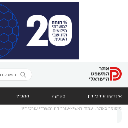

אינדקס עורכי דין
פסיקה
המגזין
מיקומך באתר:
עמוד ראשי
עורך דין ומשרדי עורכי דין