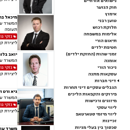
נישואים אזרחיים
חוק הנוער
אימוץ
מיכאל בר
טוען רבני
המשרד עוס
חלוקת רכוש
תעופה
אלימות במשפחה
נזקי גו
תיאום הורי
ליצירת ק
חטיפת ילדים
זמני שהות (החזקת ילדים)
יואב בלומ
המשרד עוס
אומנה
ניכור הורי
נזקי גו
ליצירת ק
עסקאות מתנה
דיני חברות
הגבלים עסקיים דיני תחרות
גיא ורט ו
פירוקים והקפאות הליכים
המשרד עוס
מיזוגים ורכישות
נזקי גו
ליווי עסקי
ליצירת ק
ליווי מיזמי סטארטאפ
זכיינות
סכסוך בין בעלי מניות
משרד עו"ד