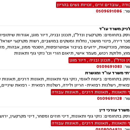
ודה
,
עובדים זרים
,
זכויות נשים בהריון
שר:
0509691086
ניק משרד עו"ד
ק בתחומים: מקרקעין ונדל"ן, תכנון ובניה, דיור מוגן, אגודות שיתופיות, 
ר דירה, פינוי מושכר, נחלות ומשקים במושבים, רשות מקרקעי ישראל, צ
פחה, פונדקאות, ידועים בציבור אפוטרופסות, הסכמי ממון, אבהות, מזונ
מוץ, חלוקת רכוש, מעמד אישי, תיאום הורי וכו' נזקי גוף ותאונות
 ונדל"ן
,
תכנון ובניה
,
דיור מוגן
שר:
0509691083
תי משרד עו"ד ומגשרת
ק בתחומים: ביטוח לאומי, נזקי גוף ותאונות, תאונות דרכים, תאונות 
ואית, רשלנות רפואית- הריון ולידה, רשלנות רפואית - רפואת שיניים, 
ף ותאונות
,
תאונות דרכים
,
תאונות עבודה
שר:
0509691128
משרד עורכי דין
ק בתחומים: נזקי גוף ותאונות, דיני חוזים ומסחר, דיני מקרקעין, ירוש
ף ותאונות
,
תאונות דרכים
,
תאונות עבודה
שר:
0508004921