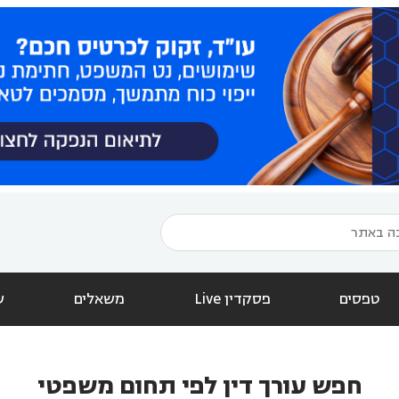
טפסים
פסקדין Live
משאלים
ש
חפש עורך דין לפי תחום משפטי