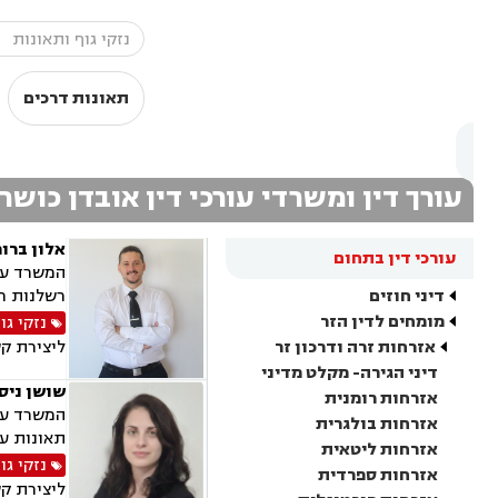
תאונות דרכים
עורך דין ומשרדי עורכי דין אובדן כושר
אלון ברו
עורכי דין בתחום
המשרד עוס
דיני חוזים
רשלנות רפ
מומחים לדין הזר
נזקי גו
אזרחות זרה ודרכון זר
ליצירת ק
דיני הגירה- מקלט מדיני
שושן ניס
אזרחות רומנית
המשרד עוס
אזרחות בולגרית
תאונות עק
אזרחות ליטאית
נזקי גו
אזרחות ספרדית
ליצירת ק