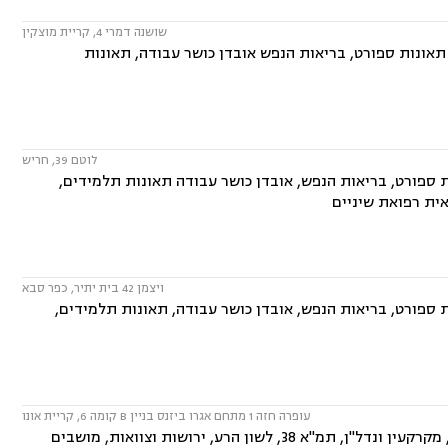
שושנה דמרי 4, קריית מוצקין
 תאונות ספורט, בריאות הנפש אובדן כושר עבודה, תאונות
לוטם 39, חריש
ת ספורט, בריאות הנפש, אובדן כושר עבודה תאונות תלמידים,
אית רפואת שיניים
ויצמן 42 בית יתיר, כפר סבא
ת ספורט, בריאות הנפש, אובדן כושר עבודה, תאונות תלמידים,
עופרה חזה 1 מתחם אגרו ביזנס בניין B קומה 6, קריית אונו
המשרד עוסק בתחומים: דיני חוזים, ייפוי כוח מתמשך, תביעות ביטוח ונזקי רכוש, מקרקעין ונדל"ן, תמ"א 38, לשון הרע, ירושות וצוואות, מושבים