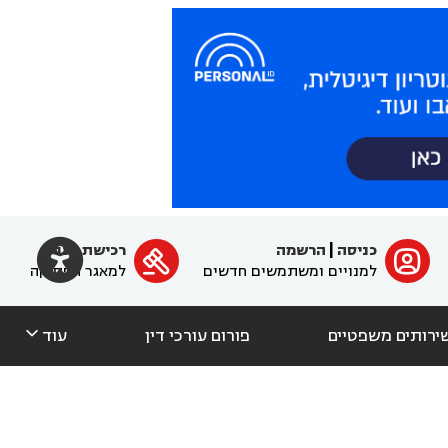

כניסה
|
הרשמה
רכישת מנוי
ﱐ

למנויים ומשתמשים חדשים
למאגר הפסיקה

ירותים משפטיים
פורום עורכי דין
עוד