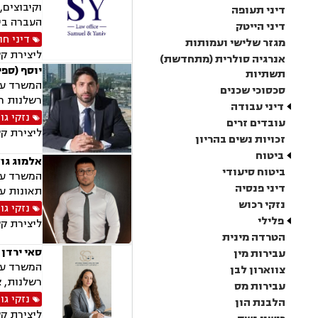
וקיבוצים,
דיני תעופה
העברה בין
דיני הייטק
דיני חו
מגזר שלישי ועמותות
ליצירת ק
אנרגיה סולרית (מתחדשת)
יוסף (ספ
תשתיות
המשרד עוס
סכסוכי שכנים
רשלנות רפ
דיני עבודה
נזקי גו
עובדים זרים
ליצירת ק
זכויות נשים בהריון
ביטוח
אלמוג גול
ביטוח סיעודי
המשרד עוס
דיני פנסיה
תאונות עק
נזקי רכוש
נזקי גו
פלילי
ליצירת ק
הטרדה מינית
סאי ירדן 
עבירות מין
המשרד עוס
צווארון לבן
רשלנות, צ
עבירות מס
נזקי גו
הלבנת הון
ליצירת ק