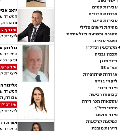
רישוי נשק
עבירות סמים
יואב אביי
ועדת שחרורים
המשרד עוס
עבירות סייבר
ותאונות, 
מחיקת רישום פלילי
נזקי גו
הסגרה ופשיעה בינלאומית
ליצירת ק
נפגעי עבירה
מקרקעין ונדל"ן
גולדמן עו
המשרד עוס
תכנון ובניה
ונזקי רכוש
דיור מוגן
מקרקעין
תמ"א 38
ליצירת ק
אגודות שיתופיות
ליקויי בנייה
אלינור חצ
פינוי בינוי
המשרד עוס
קבוצות רכישה
עבודה, תא
עסקאות מכר דירה
גרפולו
מיסוי נדל"ן
ליצירת ק
פינוי מושכר
הפקעת קרקעות
אפרת רז 
דיירות מוגנת
המשרד עוס