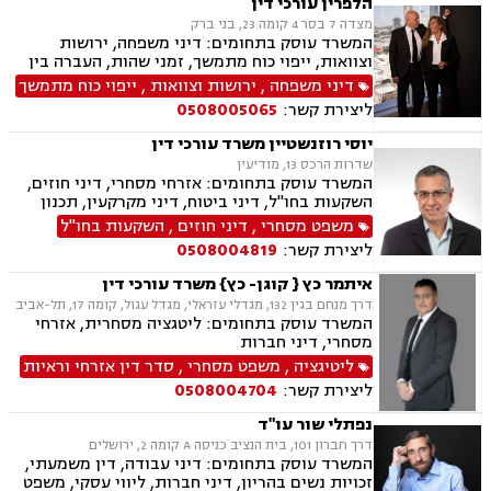
הלפרין עורכי דין
מצדה 7 בסר 4 קומה 23, בני ברק
המשרד עוסק בתחומים: דיני משפחה, ירושות
וצוואות, ייפוי כוח מתמשך, זמני שהות, העברה בין
דורית, חלוקת רכוש, הורות חד מינית, גישור
דיני משפחה
,
ירושות וצוואות
,
ייפוי כוח מתמשך
במשפחה, מיזוגים ורכישות, ליווי עסקי, דיני חוזים,
ליצירת קשר:
0508005065
משפט מסחרי, ניכור הורי, מזונות, הסכמי ממון,
ידועים בציבור, אבהות, חטיפת ילדים, זכיינות,
יוסי רוזנשטיין משרד עורכי דין
סכסוך בין בעלי מניות
שדרות הרכס 13, מודיעין
המשרד עוסק בתחומים: אזרחי מסחרי, דיני חוזים,
השקעות בחו"ל, דיני ביטוח, דיני מקרקעין, תכנון
ובניה, ליקויי בניה, מושבים וקיבוצים, פינוי בינוי,
משפט מסחרי
,
דיני חוזים
,
השקעות בחו"ל
קבוצות רכישה, עסקאות מכר דירה, נדל"ן, פינוי
ליצירת קשר:
0508004819
מושכר, הפקעת קרקעות, מגרשים לבניה,נחלות
ומשקים במושבים, רשות מקרקעי ישראל, צווי
איתמר כץ { קוגן- כץ} משרד עורכי דין
הריסה, דיני חברות, ליווי עסקי, מיסוי נדל"ן, תמא
דרך מנחם בגין 132, מגדלי עזראלי, מגדל עגול, קומה 17, תל-אביב
38, פשיטת רגל, תביעות ייצוגיות
המשרד עוסק בתחומים: ליטגציה מסחרית, אזרחי
מסחרי, דיני חברות
ליטיגציה
,
משפט מסחרי
,
סדר דין אזרחי וראיות
ליצירת קשר:
0508004704
נפתלי שור עו"ד
דרך חברון 101, בית הנציב כניסה A קומה 2, ירושלים
המשרד עוסק בתחומים: דיני עבודה, דין משמעתי,
זכויות נשים בהריון, דיני חברות, ליווי עסקי, משפט