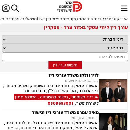


ﱐ
אינדקס עורכי דין
פסיקה
המגזין
טפסים
פסקדין Live
משאלים
שירותים מש
עורך דין ליווי עסקי באזור ערד - פסקדין
חיפוש עורך דין
לוין וולקן משרד עורכי דין
כנפי נשרים 13, ירושלים
המשרד עוסק בתחומים: דיני משפחה, משפט מסחרי,
דיני עבודה, מקרקעין ונדל"ן, דיני חברות
דיני משפחה
,
גישור במשפחה
,
הסכמי ממון
ליצירת קשר:
0509693001
מאיה עמרם משרד עורכי דין וגישור
פתח תקווה 6, נתניה
המשרד עוסק בתחומים: פשיטת רגל, חדלות פירעון,
הוצאה לפועל, מחיקת חובות והסדרי חובות, גביית