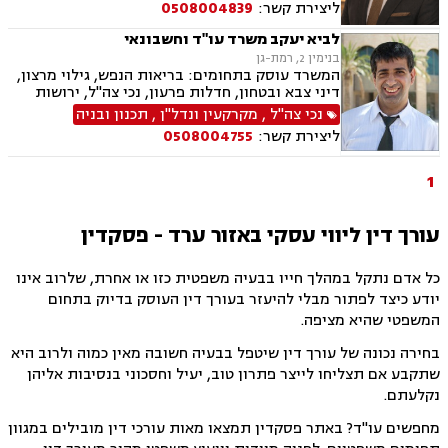
ליצירת קשר:
0508004839
חוזים, דיני עבודה, דיני תאגידים, זכויות נשים
בהריון, ליווי עסקי
לביא יעקב משרד עו"ד וחשבונאי
בנימין 2, רמת-גן
המשרד עוסק בתחומים: בריאות הנפש, גילוי מרצון,
דיני צבא ובטחון, חדלות פרעון, נכי צה"ל, ירושות
וצוואות, רשויות מקומיות, לשון הרע, משרד הביטחון,
נכי צה"ל
,
מקרקעין ונדל"ן
,
תכנון ובניה
דיני עבודה, דיני ביטוח מיסים, דיני חוזים, חוקתי
ליצירת קשר:
0508004755
ומנהלי, דיני מקרקעין, עסקאות מכר דירה
1
עורך דין ליווי עסקי באזור ערד - פסקדין
כל אדם נתקל במהלך חייו בבעיה משפטית כזו או אחרת, שלרוב אינו
יודע כיצד לפתור מבלי להיעזר בעורך דין העוסק בדיוק בתחום
המשפטי שהיא מציפה.
בחירה נכונה של עורך דין שיטפל בבעיה חשובה מאין כמוה ולרוב היא
שתקבע אם תצליחו לייצר פתרון טוב, יעיל וחסכוני בנסיבות אליהן
נקלעתם.
מחפשים עו"ד? באתר פסקדין תמצאו מאות עורכי דין מובילים במגוון