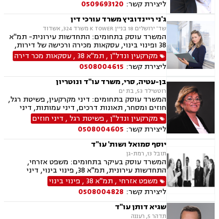
ליצירת קשר:
0509693120
ג'ני ריינדוביץ משרד עורכי דין
שד' ירושלים 18 בניין K TOWER משרד 324, אשדוד
המשרד עוסק בתחומים: התחדשות עירונית- תמ"א
38 ופינוי בינוי, עסקאות מכירה ורכישה של דירות,
קרקעות ומגרשים לבניה, רישום זכויות בטאבו, נדל"ן
מקרקעין ונדל"ן
,
תמ"א 38
,
עסקאות מכר דירה
מסחרי, עסקאות מניבות, ניהול נכסים, דיור ציבורי,
ליצירת קשר:
0508004615
הסכמי שכירות, פינוי מושכר, הקמת חברות, הסכמים
מסחריים, בניית אסטרטגיה משפטית עסקית, ליווי
בן-עטיה, סרי, משרד עו"ד ונוטריון
עסקי, הבראת חברה, פירוק חברה.
רוטשילד 53, בת ים
המשרד עוסק בתחומים: דיני מקרקעין, פשיטת רגל,
חוזים ומסחר, תאונות דרכים, דיני עמותות, דיני
תאגידים, הסכמי ממון, חדלות פרעון, חוקתי ומנהלי,
מקרקעין ונדל"ן
,
פשיטת רגל
,
דיני חוזים
ידועים בציבור, ירושות וצוואות, ליווי עסקי,
ליצירת קשר:
0508004605
ליטיגציה, ליקויי בנייה, תמ"א 38, היטל השבחה,
חלוקת רכוש, מגרשים לבניה , נדל"ן, נוטריון,
יוסף סמואל ושות' עו"ד
עסקאות מכר דירה, פינוי בינוי, פינוי מושכר, פירוקים
תובל 13, רמת-גן
והקפאות הליכים, צווי הריסה, צווי מניעה, רשויות
המשרד עוסק בעיקר בתחומים: משפט אזרחי,
מקומיות, רשות מקרקעי ישראל, תאונות עבודה,
התחדשות עירונית, תמ"א 38, פינוי בינוי, דיני
תאונות עקב רשלנות, תאונות ספורט, תאונות
מקרקעין, מיסים, גילוי מרצון, דיני תאגידים, הפקעת
משפט אזרחי
,
תמ"א 38
,
פינוי בינוי
תלמידים, תכנון ובניה, ייפוי כוח מתשמך, גישור
קרקעות, תכנון ובניה, דיור מוגן, ירושות וצוואות,
ובוררויות
ליצירת קשר:
0508004828
חוקתי ומנהלי, ליווי עסקי, ליטיגציה, ליקויי בנייה,
לשון הרע, מיסוי נדל"ן, מיסוי עירוני, מיסוי פלילי,
שגיא דותן עו"ד
מסחר בינלאומי, נוטריון, דיני התיישנות, זכויות
תדהר 5, רעננה