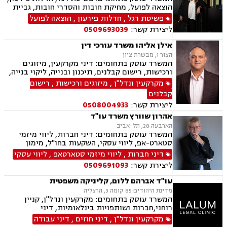
הוצאה לפועל, מחיקת חובות והסדרי חובות, גביית
חובות, ירושות וצוואות, ייפוי כוח מתמשך, דיני
פשיטת רגל
,
חדלות פירעון
,
הוצאה לפועל
חברות, פירוקים והקפאת הליכים, מיזוגים ורכישות,
ליצירת קשר:
0509693039
ליווי עסקי, ליווי מיזמי סטרטאפ.
אילן אליהו משרד עורכי דין
הצור 1, מבשרת ציון
המשרד עוסק בתחומים: דיני מקרקעין, מיזוגים
ורכישות, רישום קבלנים, תיכנון ובנייה, ליקוי בנייה,
מגרשים לבנייה.
מקרקעין ונדל"ן
,
מיזוגים ורכישות
,
רישום
קבלנים
ליצירת קשר:
0508004933
אהרון שוורץ משרד עו"ד
הארבעה 28, תל-אביב
המשרד עוסק בתחומים: דיני חברות, ליווי מיזמי
סטארט-אפ, ליווי עסקי, השקעות בחו"ל, מימון
חברות, מיזוגים ורכישות, מסחר בינלאומי, גישור
דיני חברות
,
ליווי מיזמי סטארטאפ
,
ליווי עסקי
עסקי, דיני הייטק
ליצירת קשר:
0509691093
עו"ד אברהם ללום, קליניקה משפטית
מדינת היהודים 85 קומה 3, הרצליה
המשרד עוסק בתחומים: מקרקעין ונדל"ן, קניין
רוחני,חברות ושותפויות בינלאומיות, דיני
חברות,מיסוי בינלאומי ותכנון מס,בינה מלאכותית
מקרקעין ונדל"ן
,
דיני חוזים
,
דיני עבודה
(AI) וטכנולוגיה,יישוב סכסוכים ,ביטחון וניהול