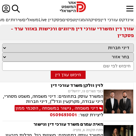


ﱐ
אינדקס עורכי דין
פסיקה
המגזין
טפסים
פסקדין Live
משאלים
שירותים מש
עורך דין ומשרדי עורכי דין מיזוגים ורכישות באזור ערד -
פסקדין
חיפוש עורך דין
לוין וולקן משרד עורכי דין
כנפי נשרים 13, ירושלים
המשרד עוסק בתחומים: דיני משפחה, משפט מסחרי,
דיני עבודה, מקרקעין ונדל"ן, דיני חברות
דיני משפחה
,
גישור במשפחה
,
הסכמי ממון
ליצירת קשר:
0509693001
מאיה עמרם משרד עורכי דין וגישור
פתח תקווה 6, נתניה
המשרד עוסק בתחומים: פשיטת רגל, חדלות פירעון,