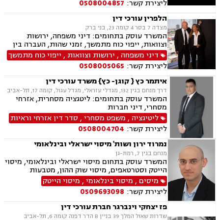
ליצירת קשר:
0508004857
משברים,,ייעוץ רגולטורי וחקיקה
הלפרין עורכי דין
מצדה 7 בסר 4 קומה 23, בני ברק
המשרד עוסק בתחומים: דיני משפחה, ירושות
וצוואות, ייפוי כוח מתמשך, זמני שהות, העברה בין
דורית, חלוקת רכוש, הורות חד מינית, גישור
דיני משפחה
,
ירושות וצוואות
,
ייפוי כוח מתמשך
במשפחה, מיזוגים ורכישות, ליווי עסקי, דיני חוזים,
ליצירת קשר:
0508005065
משפט מסחרי, ניכור הורי, מזונות, הסכמי ממון,
ידועים בציבור, אבהות, חטיפת ילדים, זכיינות,
איתמר כץ { קוגן- כץ} משרד עורכי דין
סכסוך בין בעלי מניות
דרך מנחם בגין 132, מגדלי עזראלי, מגדל עגול, קומה 17, תל-אביב
המשרד עוסק בתחומים: ליטגציה מסחרית, אזרחי
מסחרי, דיני חברות
ליטיגציה
,
משפט מסחרי
,
סדר דין אזרחי וראיות
ליצירת קשר:
0508004704
נמרוד ירון ושות' מיסוי ישראלי ובינלאומי
מנחם בגין 7, רמת-גן
המשרד עוסק בתחום מיסוי ישראלי ובינלאומי, מיסוי
הייטק וסטרטאפים, מיסוי שוק ההון, מטבעות
דיגיטליים, גילוי מרצון, דיני חברות, ליווי מיזמים,
מיסים
,
מיסוי בינלאומי
,
מיסוי הייטק
מיזוגים ורכישות, השקעות נדל"ן ופעילות עסקית
ליצירת קשר:
0509693098
בחו"ל, פטור ממס הכנסה מטעמים רפואיים, עבירות
מס, חוק עידוד השקעות הון ועוד.
פז יצחקי וינברגר חברת עורכי דין
שדרות שאול המלך 39 בניין B הדר דפנה קומה 6, תל-אביב