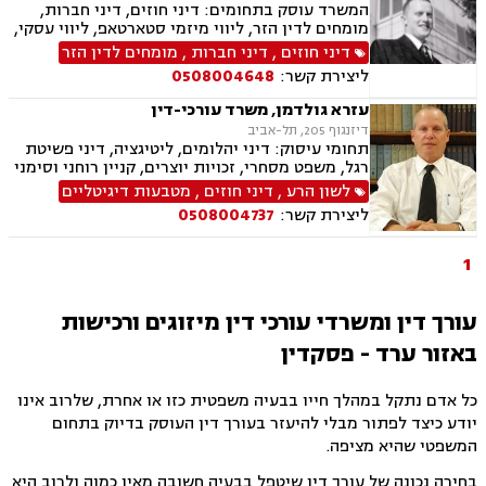
המשרד עוסק בתחומים: דיני חוזים, דיני חברות,
מומחים לדין הזר, ליווי מיזמי סטארטאפ, ליווי עסקי,
השקעות בחו"ל, מיזוגים ורכישות, ליטיגציה, משפט
דיני חוזים
,
דיני חברות
,
מומחים לדין הזר
בינלאומי
ליצירת קשר:
0508004648
עזרא גולדמן, משרד עורכי-דין
דיזנגוף 205, תל-אביב
תחומי עיסוק: דיני יהלומים, ליטיגציה, דיני פשיטת
רגל, משפט מסחרי, זכויות יוצרים, קניין רוחני וסימני
מסחר, לשון הרע, דיני משפחה, הסכמי ממון, הסכמי
לשון הרע
,
דיני חוזים
,
מטבעות דיגיטליים
גירושין, ייצוג בבית הדין הרבני ובבתי המשפט
ליצירת קשר:
0508004737
למשפחה, צוואות, ירושות ועיזבונות, רשלנות
רפואית ,משא ומתן מול רשויות המס "גילוי מרצון"-
עבור יהלומנים, מטבעות דיגיטליים
1
עורך דין ומשרדי עורכי דין מיזוגים ורכישות
באזור ערד - פסקדין
כל אדם נתקל במהלך חייו בבעיה משפטית כזו או אחרת, שלרוב אינו
יודע כיצד לפתור מבלי להיעזר בעורך דין העוסק בדיוק בתחום
המשפטי שהיא מציפה.
בחירה נכונה של עורך דין שיטפל בבעיה חשובה מאין כמוה ולרוב היא