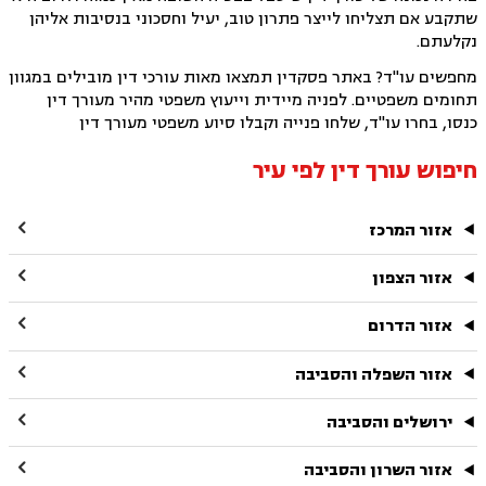
שתקבע אם תצליחו לייצר פתרון טוב, יעיל וחסכוני בנסיבות אליהן
נקלעתם.
מחפשים עו"ד? באתר פסקדין תמצאו מאות עורכי דין מובילים במגוון
תחומים משפטיים. לפניה מיידית וייעוץ משפטי מהיר מעורך דין
כנסו, בחרו עו"ד, שלחו פנייה וקבלו סיוע משפטי מעורך דין
חיפוש עורך דין לפי עיר

אזור המרכז

אזור הצפון

אזור הדרום

אזור השפלה והסביבה

ירושלים והסביבה

אזור השרון והסביבה