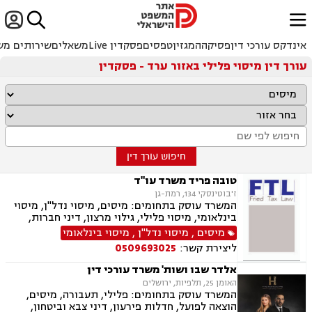


ﱐ
אינדקס עורכי דין
פסיקה
המגזין
טפסים
פסקדין Live
משאלים
שירותים מש
עורך דין מיסוי פלילי באזור ערד - פסקדין
חיפוש עורך דין
טובה פריד משרד עו"ד
ז'בוטינסקי 134, רמת-גן
המשרד עוסק בתחומים: מיסים, מיסוי נדל"ן, מיסוי
בינלאומי, מיסוי פלילי, גילוי מרצון, דיני חברות,
רישום חברות, פירוקים והקפאת הליכים, סכסוך בין
מיסים
,
מיסוי נדל"ן
,
מיסוי בינלאומי
בעלי מניות, עסקאות מכר דירה, ירושות וצוואות,
ליצירת קשר:
0509693025
עיזבונות, ייפוי כוח מתמשך.
אלדר שבו ושות' משרד עורכי דין
האומן 25, תלפיות, ירושלים
המשרד עוסק בתחומים: פלילי, תעבורה, מיסים,
הוצאה לפועל, חדלות פירעון, דיני צבא וביטחון,