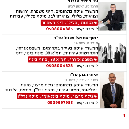
עו"ד דוד טובול
הרצל 52, ראשון לציון
המשרד עוסק בתחומים: דיני משפחה, ירושות
וצוואות, פלילי, צווארון לבן, מיסוי פלילי, עבירות
מס, תעבורה, נהיגה בשכרות, שלילת רשיון נהיגה,
מזונות
,
פלילי
,
דיני משפחה
נוטריון, נדל"ן, עסקאות מכר דירה, לשון הרע
ליצירת קשר:
0508004885
יוסף סמואל ושות' עו"ד
תובל 13, רמת-גן
המשרד עוסק בעיקר בתחומים: משפט אזרחי,
התחדשות עירונית, תמ"א 38, פינוי בינוי, דיני
מקרקעין, מיסים, גילוי מרצון, דיני תאגידים, הפקעת
משפט אזרחי
,
תמ"א 38
,
פינוי בינוי
קרקעות, תכנון ובניה, דיור מוגן, ירושות וצוואות,
ליצירת קשר:
0508004828
חוקתי ומנהלי, ליווי עסקי, ליטיגציה, ליקויי בנייה,
לשון הרע, מיסוי נדל"ן, מיסוי עירוני, מיסוי פלילי,
איתי הכהן עו"ד
מסחר בינלאומי, נוטריון, דיני התיישנות, זכויות
רחוב היצירה 3, רמת-גן
יוצרים, נדל"ן, סדר דין אזרחי וראיות, עבירות מס
המשרד עוסק בתחומים: גילוי מרצון, מיסוי
כלכליות, עסקאות מכר דירה, ערבויות ושטרות, פינוי
בינלאומי, מיסוי עירוני, מיסוי נדל"ן, מיסים, הלבנת
מושכר, קבוצות רכישה, רישוי עסקים, עריכת ייפוי
הון, חוק עידוד השקעת הון, ארנונה, היטל פיתוח,
גילוי מרצון
,
מיסוי בינלאומי
,
מיסוי נדל"ן
כוח מתמשך
תביעות יצוגיות, פינוי בינוי, קבוצות רכישה, מיסוי
ליצירת קשר:
0509997985
פלילי ופיצוים מס' רכוש.
1