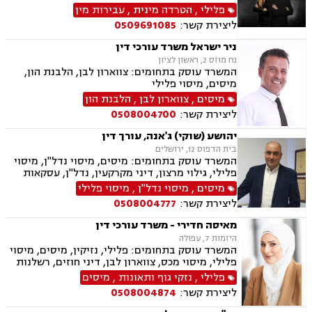
ליטיגציה אזרחית
פלילי
,
הטרדה מינית
,
עבירות מין
ליצירת קשר:
0509691085
ניר ישראל משרד עורכי דין
נח מוזס 2, ראשון לציון
המשרד עוסק בתחומים: צווארון לבן, הלבנת הון,
מיסים, מיסוי פלילי
מיסים
,
צווארון לבן
,
הלבנת הון
ליצירת קשר:
0508004700
יהושע (שוקי) ג'אנה, עורך דין
בית הדפוס 12, ירושלים
המשרד עוסק בתחומים: מיסים, מיסוי נדל"ן, מיסוי
פלילי, גילוי מרצון, דיני מקרקעין, נדל"ן, עסקאות
מכר דירה, פינוי בינוי, קבוצות רכישה, תמ"א 38
מיסים
,
מיסוי נדל"ן
,
מיסוי פלילי
ליצירת קשר:
0508004777
מאיסה חדירי - משרד עורכי דין
היזמות 7, עפולה
המשרד עוסק בתחומים: פלילי, נזיקין, מיסים, מיסוי
פלילי, מיסוי מכס, צווארון לבן, דיני חוזים, רשלנות
רפואית, דיני ביטוח, דיני חברות, הוצאה לפועל,
פלילי
,
נזקי גוף ותאונות
,
מיסים
ביטוח לאומי, דיני עבודה, חדלות פירעון, עבירות
ליצירת קשר:
0508004874
מס, תאונות עבודה, תאונות תלמידים, תביעות גזזת