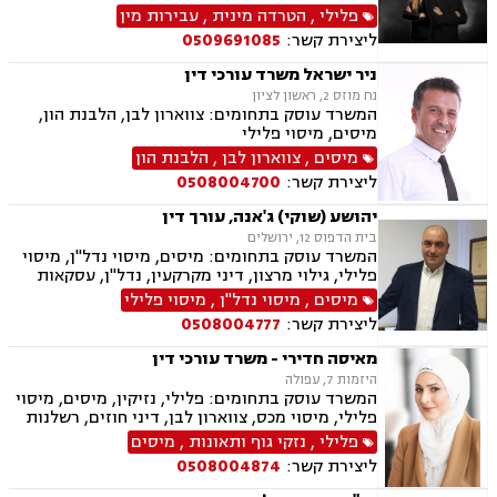
ליטיגציה אזרחית
פלילי
,
הטרדה מינית
,
עבירות מין
ליצירת קשר:
0509691085
ניר ישראל משרד עורכי דין
נח מוזס 2, ראשון לציון
המשרד עוסק בתחומים: צווארון לבן, הלבנת הון,
מיסים, מיסוי פלילי
מיסים
,
צווארון לבן
,
הלבנת הון
ליצירת קשר:
0508004700
יהושע (שוקי) ג'אנה, עורך דין
בית הדפוס 12, ירושלים
המשרד עוסק בתחומים: מיסים, מיסוי נדל"ן, מיסוי
פלילי, גילוי מרצון, דיני מקרקעין, נדל"ן, עסקאות
מכר דירה, פינוי בינוי, קבוצות רכישה, תמ"א 38
מיסים
,
מיסוי נדל"ן
,
מיסוי פלילי
ליצירת קשר:
0508004777
מאיסה חדירי - משרד עורכי דין
היזמות 7, עפולה
המשרד עוסק בתחומים: פלילי, נזיקין, מיסים, מיסוי
פלילי, מיסוי מכס, צווארון לבן, דיני חוזים, רשלנות
רפואית, דיני ביטוח, דיני חברות, הוצאה לפועל,
פלילי
,
נזקי גוף ותאונות
,
מיסים
ביטוח לאומי, דיני עבודה, חדלות פירעון, עבירות
ליצירת קשר:
0508004874
מס, תאונות עבודה, תאונות תלמידים, תביעות גזזת