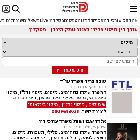


ﱐ
אינדקס עורכי דין
פסיקה
המגזין
טפסים
פסקדין Live
משאלים
שירותים מש
עורך דין מיסוי פלילי באזור עמק הירדן - פסקדין
חיפוש עורך דין
טובה פריד משרד עו"ד
ז'בוטינסקי 134, רמת-גן
המשרד עוסק בתחומים: מיסים, מיסוי נדל"ן, מיסוי
בינלאומי, מיסוי פלילי, גילוי מרצון, דיני חברות,
רישום חברות, פירוקים והקפאת הליכים, סכסוך בין
מיסים
,
מיסוי נדל"ן
,
מיסוי בינלאומי
בעלי מניות, עסקאות מכר דירה, ירושות וצוואות,
ליצירת קשר:
0509693025
עיזבונות, ייפוי כוח מתמשך.
אלדר שבו ושות' משרד עורכי דין
האומן 25, תלפיות, ירושלים
המשרד עוסק בתחומים: פלילי, תעבורה, מיסים,
הוצאה לפועל, חדלות פירעון, דיני צבא וביטחון,