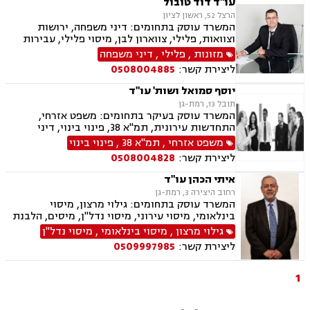
עו"ד דוד טובול
הרצל 52, ראשון לציון
המשרד עוסק בתחומים: דיני משפחה, ירושות
וצוואות, פלילי, צווארון לבן, מיסוי פלילי, עבירות
מס, תעבורה, נהיגה בשכרות, שלילת רשיון נהיגה,
מזונות
,
פלילי
,
דיני משפחה
נוטריון, נדל"ן, עסקאות מכר דירה, לשון הרע
ליצירת קשר:
0508004885
יוסף סמואל ושות' עו"ד
תובל 13, רמת-גן
המשרד עוסק בעיקר בתחומים: משפט אזרחי,
התחדשות עירונית, תמ"א 38, פינוי בינוי, דיני
מקרקעין, מיסים, גילוי מרצון, דיני תאגידים, הפקעת
משפט אזרחי
,
תמ"א 38
,
פינוי בינוי
קרקעות, תכנון ובניה, דיור מוגן, ירושות וצוואות,
ליצירת קשר:
0508004828
חוקתי ומנהלי, ליווי עסקי, ליטיגציה, ליקויי בנייה,
לשון הרע, מיסוי נדל"ן, מיסוי עירוני, מיסוי פלילי,
איתי הכהן עו"ד
מסחר בינלאומי, נוטריון, דיני התיישנות, זכויות
רחוב היצירה 3, רמת-גן
יוצרים, נדל"ן, סדר דין אזרחי וראיות, עבירות מס
המשרד עוסק בתחומים: גילוי מרצון, מיסוי
כלכליות, עסקאות מכר דירה, ערבויות ושטרות, פינוי
בינלאומי, מיסוי עירוני, מיסוי נדל"ן, מיסים, הלבנת
מושכר, קבוצות רכישה, רישוי עסקים, עריכת ייפוי
הון, חוק עידוד השקעת הון, ארנונה, היטל פיתוח,
גילוי מרצון
,
מיסוי בינלאומי
,
מיסוי נדל"ן
כוח מתמשך
תביעות יצוגיות, פינוי בינוי, קבוצות רכישה, מיסוי
ליצירת קשר:
0509997985
פלילי ופיצוים מס' רכוש.
1