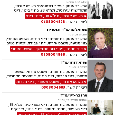
תובל 13, רמת-גן
אזרחי, משרד הביטחון, נזקי גוף, תביעות גזזת.
המשרד עוסק בעיקר בתחומים: משפט אזרחי,
התחדשות עירונית, תמ"א 38, פינוי בינוי, דיני
מקרקעין, מיסים, גילוי מרצון, דיני תאגידים, הפקעת
משפט אזרחי
,
תמ"א 38
,
פינוי בינוי
קרקעות, תכנון ובניה, דיור מוגן, ירושות וצוואות,
ליצירת קשר:
0508004828
חוקתי ומנהלי, ליווי עסקי, ליטיגציה, ליקויי בנייה,
לשון הרע, מיסוי נדל"ן, מיסוי עירוני, מיסוי פלילי,
שמואל פז עו"ד ונוטריון
מסחר בינלאומי, נוטריון, דיני התיישנות, זכויות
זהבית 13, יבנה
יוצרים, נדל"ן, סדר דין אזרחי וראיות, עבירות מס
המשרד עוסק בתחומים: דיני חוזים, משפט מסחרי,
כלכליות, עסקאות מכר דירה, ערבויות ושטרות, פינוי
צווי מניעה, משפט אזרחי, דיני עבודה, זכויות נשים
מושכר, קבוצות רכישה, רישוי עסקים, עריכת ייפוי
בהריון, תביעות ביטוח ונזקי רכוש, ביטוח סיעודי,
דיני חוזים
,
ייפוי כוח מתמשך
,
משפט מסחרי
כוח מתמשך
דיני פנסיה, מקרקעין ונדל"ן, תכנון ובניה, דיור מוגן,
ליצירת קשר:
0508004866
ליקויי בניה, עזקאות מכר דירה, פינוי מושכר, רשות
מקרקעי ישראל, צווי הריסה, דיני משפחה, ידועים
שגיא דותן עו"ד
בציבור, אפוטרופסות, הסכמי ממון, גירושין, חלוקת
תדהר 5, רעננה
רכוש, מעמד אישי, דיני חברות, הוצאה לפועל,
המשרד עוסק בתחומים: משפט אזרחי, משפט
מחיקת רישום פלילי, תעבורה, פש"ר, חדלות פירעון,
מסחרי, דיני חברות, דיני חוזים, ליטיגציה מסחרית,
לשון הרע, ירושות וצוואות, נוטריון, נוטריון אנגלית
מסחר בינלאומי, סכסוך בין בעלי מניות
משפט אזרחי
,
משפט מסחרי
,
דיני חברות
ליצירת קשר:
0508004683
ארז בר-זיו עו"ד
שמואל הנציב 28, נתניה
המשרד עוסק בתחומים: דיני מקרקעין, תמ"א 38,
דיני משפחה, חוזים ומסחר, פינוי בינוי, פירוקים
והקפאות הליכים, תכנון ובניה, מזונות, לשון הרע,
מקרקעין ונדל"ן
,
תמ"א 38
,
דיני משפחה