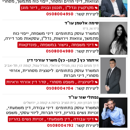
וצוואות, דיני חוזים ומסחר, ייפוי כוח מתמשך, מסחרי
אזרחי
מקרקעין ונדל"ן
,
תכנון ובניה
,
דיור מוגן
ליצירת קשר:
0508004950
סימה אלטמן עו"ד
גיזו 14, גיזו
המשרד עוסק בתחומים: דיני משפחה, ייפוי כוח
מתמשך, צוואות וירושות, נדל"ן, עסקאות מכר דירה,
משפט אזרחי
דיני משפחה
,
גישור במשפחה
,
פונדקאות
ליצירת קשר:
0508004980
איתמר כץ { קוגן- כץ} משרד עורכי דין
דרך מנחם בגין 132, מגדלי עזראלי, מגדל עגול, קומה 17, תל-אביב
המשרד עוסק בתחומים: ליטגציה מסחרית, אזרחי
מסחרי, דיני חברות
ליטיגציה
,
משפט מסחרי
,
סדר דין אזרחי וראיות
ליצירת קשר:
0508004704
נפתלי שור עו"ד
דרך חברון 101, בית הנציב כניסה A קומה 2, ירושלים
המשרד עוסק בתחומים: דיני עבודה, דין משמעתי,
זכויות נשים בהריון, דיני חברות, ליווי עסקי, משפט
מסחרי, משפט אזרחי, דיני חוזים, ייפוי כוח מתמשך
דיני עבודה
,
דין משמעתי
,
זכויות נשים בהריון
ירושות וצוואות.
ליצירת קשר:
0508004792