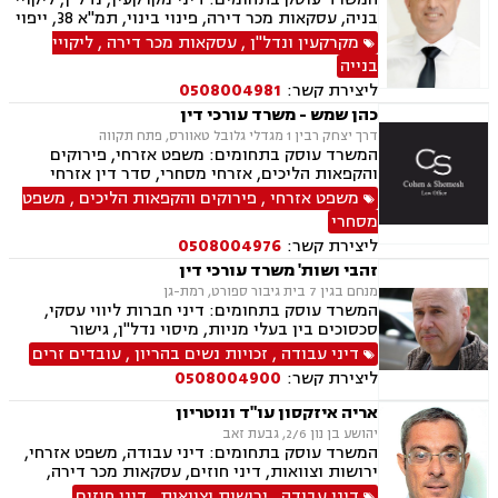
בניה, עסקאות מכר דירה, פינוי בינוי, תמ"א 38, ייפוי
כוח מתמשך, ירושות וצוואות, גישור, הסכמי ממון,
מקרקעין ונדל"ן
,
עסקאות מכר דירה
,
ליקויי
דיני חוזים, דיני תאגידים, אפוטרופסות, ליטיגציה,
בנייה
משרד הפנים, סדר דין אזרחי וראיות, משפט אזרחי
ליצירת קשר:
0508004981
כהן שמש - משרד עורכי דין
דרך יצחק רבין 1 מגדלי גלובל טאוורס, פתח תקווה
המשרד עוסק בתחומים: משפט אזרחי, פירוקים
והקפאות הליכים, אזרחי מסחרי, סדר דין אזרחי
וראיות, בנקים, ערבויות ושטרות , חדלות פרעון,
משפט אזרחי
,
פירוקים והקפאות הליכים
,
משפט
הוצאה לפועל, דיני תאגידים
מסחרי
ליצירת קשר:
0508004976
זהבי ושות' משרד עורכי דין
מנחם בגין 7 בית גיבור ספורט, רמת-גן
המשרד עוסק בתחומים: דיני חברות ליווי עסקי,
סכסוכים בין בעלי מניות, מיסוי נדל"ן, גישור
ובוררויות, לשון הרע, תביעות ייצוגיות דיני עבודה,
דיני עבודה
,
זכויות נשים בהריון
,
עובדים זרים
זכויות נשים בהריון, עובדים זרים, מקרקעין ונדל"ן,
ליצירת קשר:
0508004900
אגודות שיתופיות, פינוי מושכר, עסקאות מכר דירה,
נחלות ומושבים, רשות מקרקעי ישראל, משפט
אריה איזקסון עו"ד ונוטריון
מסחרי, מסחר בינלאומי, משפט אזרחי, גישור עסקי
יהושע בן נון 2/6, גבעת זאב
המשרד עוסק בתחומים: דיני עבודה, משפט אזרחי,
ירושות וצוואות, דיני חוזים, עסקאות מכר דירה,
נוטריון וייפוי כוח מתמשך.
דיני עבודה
,
ירושות וצוואות
,
דיני חוזים