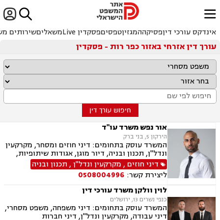


ﱐ
אינדקס עורכי דין
פסיקה
המגזין
טפסים
פסקדין Live
משאלים
שירותים מש
עורך דין אזרחי באזור כפר רות - פסקדין
חיפוש עורך דין
אור נפש משרד עו"ד
הירקון 5, בני ברק
המשרד עוסק בתחומים: דיני חוזים ומסחר, מקרקעין
ונדל"ן, תכנון ובניה, דיור מוגן, אגודות שיתופיות,
ליקויי בנייה מושבים וקיבוצים, פינוי בינוי, קבוצות
דיני חוזים
,
מקרקעין ונדל"ן
,
תכנון ובניה
רכישה, עסקאות מכר דירה, פינוי מושכר, הפקעת
ליצירת קשר:
0508004996
קרקעות, מגרשים לבניה דיירות מוגנת, נחלות
ומשקים במושבים, רשות מקרקעי ישראל, צווי
לוין וולקן משרד עורכי דין
הריסה, רישום קבלנים, בתים משותפים נדל"ן
כנפי נשרים 13, ירושלים
ביהודה ושומרון, דיני תאגידים, אזרחי מסחרי, נזקי
המשרד עוסק בתחומים: דיני משפחה, משפט מסחרי,
רכוש.
דיני עבודה, מקרקעין ונדל"ן, דיני חברות