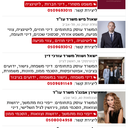
ייצוגיות, דיני ספורט, לשון הרע, תמ"א 38, עסקאות
משפט מסחרי
,
דיני חברות
,
ליטיגציה
מקרקעין, דיני חוזים, ייפוי כוח מתמשך, ירושות
ליצירת קשר:
0509693015
וצוואות, מסחר בינלאומי, משפט אזרחי, סכסוכי
שכנים, דיני עבודה, הסכמי ממון, מיסוי עירוני, מיסוי
שאול פיש משרד עו"ד
נדל"ן, ארנונה, היטל פיתוח, היטל השבחה, נוטריון.
נחלת יצחק 10, תל-אביב
המשרד עוסק בתחומים: דיני חוזים, ליטיגציה, צווי
מניעה, משפט אזרחי, סכסוכי שכנים, דיני תעופה,
נזקי רכוש, דיני צרכנות ותיירות, קניין רוחני, זכויות
ליטיגציה
,
דיני חוזים
,
צווי מניעה
יוצרים, הגנת הפרטיות, תביעות ייצוגיות, לשון הרע,
ליצירת קשר:
0509693012
פינוי מושכר
ישאל ושות' משרד עורכי דין
ז'בוטינסקי 18, ראשון לציון
המשרד עוסק בתחומים: דיני משפחה, גישור, ידועים
בציבור, אפוטרופסות, הסכמי ממון, מזונות, משמורת,
גירושין, טוען רבני, חלוקת רכוש, מעמד אישי, זמני
דיני משפחה
,
גישור במשפחה
,
ידועים בציבור
שהות, אומנה, ניכור הורי, מקרקעין ונדל"ן, ליקויי
ליצירת קשר:
0509691149
בניה, עסקאות מכר דירה, דיני חברות, מסחרי אזרחי,
צווי מניעה, הוצאה לפועל ירושות וצוואות, גישור
שירן אפנג'ר משרד עו"ד
עסקי, סכסוכי שכנים
העצמאות 40, באר שבע
המשרד עוסק בתחומים: ייפוי כוח מתמשך, ירושות
וצוואות, הסכמי ממון, גירושין לגיל השלישי, דיני
חוזים, מקרקעין ונדל"ן, ליקויי בנייה, עסקאות מכר
ייפוי כוח מתמשך
,
ירושות וצוואות
,
הסכמי ממון
דירה, פינוי מושכר, משפט אזרחי, חדלות פירעון
ליצירת קשר:
0508004958