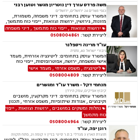
משה פרדס עורך דין נוטריון מגשר וטוען רבני
כנפי נשרים 24 ירושלים, ירושלים
המשרד עוסק בתחומים: דיני משפחה, משמורת,
מזונות, גירושין, ירושות וצוואות, ייפוי כוח מתמשך,
חלוקת רכוש, עסקאות מכר דירה, משפט אזרחי, טוען
ירושות וצוואות
,
ייפוי כוח מתמשך
,
דיני משפחה
רבני, גישור, נוטריון
ליצירת קשר:
0508004861
עו"ד מרינה ויספלנר
גיבורי ישראל 40, נתניה
המשרד עוסק בתחומים: ליטיגציה אזרחית, מעמד
אישי ומשפחה, ירושה, אפוטרופוסות, ייפוי כוח
מתמשך
ליטיגציה
,
משפט אזרחי
,
מעמד אישי
ליצירת קשר:
0508004809
מנחמי דקל - משרד עו"ד ומגשרים
קיבוץ אפיקים, עמק הירדן
המשרד עוסק בתחומים: דיני מקרקעין, מושבים
וקיבוצים , אגודות שיתופיות, משפט אזרחי , תכנון
ובניה, ירושות וצוואות, ייפוי כוח מתמשך, מסחר
נחלות ומשקים במושבים
,
ירושות וצוואות
,
ייפוי
בינלאומי, בתים משותפים, דיני עבודה, דיני חברות,
כוח מתמשך
חדלות פרעון, ליווי עסקי, נזיקין, נזקי גוף, חקלאי-
ליצירת קשר:
0508004964
עסקי, מגשרים.
רונן יפה, עו"ד
תוצרת הארץ 3 מגדלי ב.ס.ר סיטי בניין Y קומה 21, פתח תקווה
המשרד עוסק בתחומים: דיני מקרקעין, נדל"ן, ליקויי