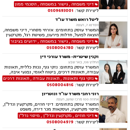
דיני משפחה
,
גישור במשפחה
,
הסכמי ממון
ליצירת קשר:
0509693001
ליטל רואש משרד עו"ד
הסדנא 7, רעננה
המשרד עוסק בתחומים: אזרחי מסחרי, דיני משפחה,
הוצאה לפועל, חדלות פירעון, פשיטת רגל, מקרקעין
ונדל"ן, ייפוי כוח מתמשך, צבא ומשרד הביטחון,
דיני משפחה
,
גישור במשפחה
,
ידועים בציבור
ביטוח לאומי.
ליצירת קשר:
0508004780
וקנין שיטרית- משרד עורכי דין
החלוץ 136, באר שבע
המשרד עוסק בתחום: נזקי גוף, נכות כללית, תאונות
עבודה, תאונות דרכים, ביטוח לאומי, נפגעי איבה,
משרד הביטחון, נכי צה״ל, תביעות אזרחיות.
נזקי גוף ותאונות
,
תאונות עבודה
,
תאונות דרכים
ליצירת קשר:
0508004816
רוני רחבי משרד עו"ד ונוטריון
אחוזה 100 מרכז שושן, רעננה
המשרד עוסק בתחומים: דיני חוזים, מקרקעין ונדל"ן,
מיסוי מקרקעין, ועסקאות מכר דירה, משפט
אזרחי-מסחרי, ייפוי כוח מתמשך, ירושות וצוואות,
דיני חוזים
,
מקרקעין ונדל"ן
,
מיסוי נדל"ן
דיני עבודה, דיני משפחה, הסכמי ממון, נזקי גוף
ליצירת קשר:
0508004979
ותאונות, נוטריון.