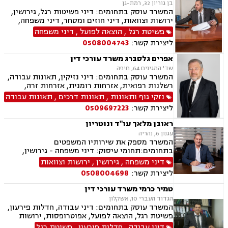
בן גוריון 32, רמת-גן
המשרד עוסק בתחומים: דיני פשיטות רגל, גירושין,
ירושות וצוואות, דיני חוזים ומסחר, דיני משפחה,
הוצאה לפועל, אבהות , אפוטרופסות, ליטיגציה, לשון
פשיטת רגל
,
הוצאה לפועל
,
דיני משפחה
הרע, מזונות, משפט אזרחי , נישואים אזרחיים, סדר
ליצירת קשר:
0508004743
דין אזרחי וראיות, ערבויות ושטרות , פינוי מושכר,
צווי מניעה, חדלות פירעון.
אפרים גלסברג משרד עורכי דין
שד' המגינים 64, חיפה
המשרד עוסק בתחומים: דיני נזיקין, תאונות עבודה,
רשלנות רפואית, אזרחות רומנית, אזרחות זרה,
ביטוח לאומי, משפט אזרחי, תאונות דרכים.
נזקי גוף ותאונות
,
תאונות דרכים
,
תאונות עבודה
ליצירת קשר:
0509697223
ראובן מלאך עו"ד ונוטריון
עגנון 6, נהריה
המשרד מספק את שירותיו המשפטים
בתחומים:תחומי עיסוק: דיני משפחה - גירושין,
צוואות וירושה, מזונות, יפוי כח מתמשך, הסכמי
דיני משפחה
,
גירושין
,
ירושות וצוואות
ממון, ידועים בציבור, אפוטרופסות. תעבורה - נהיגה
ליצירת קשר:
0508004698
בשכרות, תאונות דרכים, המכון הרפואי לבטיחות
בדרכים, שלילת רישיון נהיגה. נוטריון. מקרקעין.
טמיר כרמי משרד עורכי דין
משפט אזרחי.
הגדוד העברי 10, אשקלון
המשרד עוסק בתחומים: דיני עבודה, חדלות פירעון,
פשיטת רגל, הוצאה לפועל, אפוטרופסות, ירושות
וצוואות, ליטיגציה, משפט אזרחי , נדל"ן, עסקאות
דיני עבודה
,
חדלות פירעון
,
פשיטת רגל