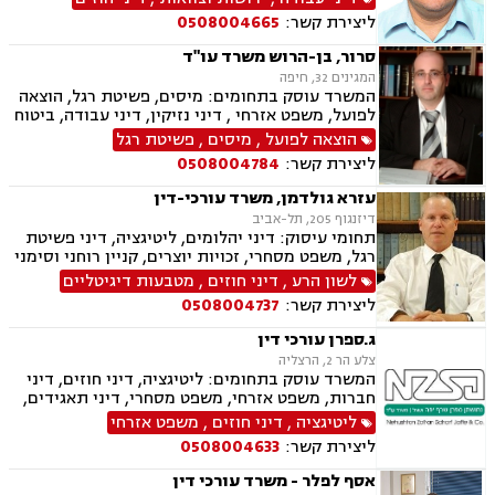
ליצירת קשר:
0508004665
סרור, בן-הרוש משרד עו"ד
המגינים 32, חיפה
המשרד עוסק בתחומים: מיסים, פשיטת רגל, הוצאה
לפועל, משפט אזרחי , דיני נזיקין, דיני עבודה, ביטוח
לאומי ומושבים וקיבוצים.
הוצאה לפועל
,
מיסים
,
פשיטת רגל
ליצירת קשר:
0508004784
עזרא גולדמן, משרד עורכי-דין
דיזנגוף 205, תל-אביב
תחומי עיסוק: דיני יהלומים, ליטיגציה, דיני פשיטת
רגל, משפט מסחרי, זכויות יוצרים, קניין רוחני וסימני
מסחר, לשון הרע, דיני משפחה, הסכמי ממון, הסכמי
לשון הרע
,
דיני חוזים
,
מטבעות דיגיטליים
גירושין, ייצוג בבית הדין הרבני ובבתי המשפט
ליצירת קשר:
0508004737
למשפחה, צוואות, ירושות ועיזבונות, רשלנות
רפואית ,משא ומתן מול רשויות המס "גילוי מרצון"-
ג.ספרן עורכי דין
עבור יהלומנים, מטבעות דיגיטליים
צלע הר 2, הרצליה
המשרד עוסק בתחומים: ליטיגציה, דיני חוזים, דיני
חברות, משפט אזרחי, משפט מסחרי, דיני תאגידים,
מקרקעין ונדל"ן, עסקאות מכר דירה, גישור
ליטיגציה
,
דיני חוזים
,
משפט אזרחי
ובוררויות, ירושות וצוואות
ליצירת קשר:
0508004633
אסף לפלר - משרד עורכי דין