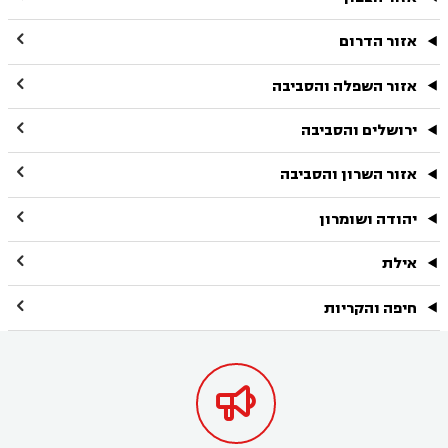

אזור הדרום

אזור השפלה והסביבה

ירושלים והסביבה

אזור השרון והסביבה

יהודה ושומרון

אילת

חיפה והקריות
