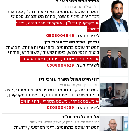
אלדד אמת משרד עו"ד
רח' הביל"ויים 17, גדרה
המשרד עוסק בתחומים: מקרקעין ונדל"ן, עסקאות
מכר דירה, פינוי מושכר, בתים משותפים, סכסוכי
שכנים, ירושות וצוואות, אזרחי מסחרי, הוצאה לפועל,
מקרקעין ונדל"ן
,
עסקאות מכר דירה
,
פינוי
גביית חובות
מושכר
ליצירת קשר:
0508004946
גרציק- אביב משרד עורכי דין
המשרד עוסק בתחומים: נזקי גוף ותאונות, תביעות
ביטוח ונזקי רכוש, ביטוח סיעודי, לשון הרע, חוקתי
מנהלי, ייפוי כוח מתמשך, רשויות מקומיות משפטי
נזקי גוף ותאונות
,
ביטוח
,
ביטוח סיעודי
מסחרי אזרחי
ליצירת קשר:
0508004629
רוני חייט ושות’ משרד עורכי דין
צור 3 בניין MBC, מבשרת ציון
המשרד עוסק בתחומים: משפט אזרחי ומסחרי, ייצוג
בבית משפט בתביעות חוזיות, תביעות במקרקעין,
ענייני ירושות וצוואות, דיני עבודה, נזיקין, עסקאות
משפט אזרחי
,
משפט מסחרי
,
דיני חוזים
נדל"ן, מכר דירה, ייפוי כוח מתמשך
ליצירת קשר:
0508004709
אל-רם זלזניק עו"ד
רח' הנפת הדגל 7, בניין C, פארק המדע, נס ציונה
המשרד עוסק בתחומים: דיני מקרקעין, ירושות