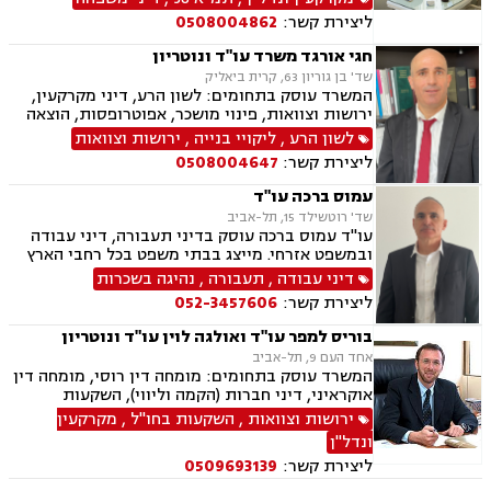
ליטיגציה, גישור במשפחה, ירושות וצוואות, משמורת,
ליצירת קשר:
0508004862
משפט אזרחי , סדר דין אזרחי וראיות, עסקאות מכר
דירה, ערבויות ושטרות , פינוי מושכר, תאונות
חגי אורגד משרד עו"ד ונוטריון
עבודה, תביעות יצוגיות, אבהות , אפוטרופסות,
שד' בן גוריון 63, קרית ביאליק
גירושין, גישור ובוררויות, דיני עבודה, חלוקת רכוש.
המשרד עוסק בתחומים: לשון הרע, דיני מקרקעין,
ירושות וצוואות, פינוי מושכר, אפוטרופסות, הוצאה
לפועל, ליקויי בנייה, צווי מניעה, ליטיגציה, חוזים
לשון הרע
,
ליקויי בנייה
,
ירושות וצוואות
ומסחר, נדל"ן, ייפוי כח מתמשך, דיני משפחה, הסכמי
ליצירת קשר:
0508004647
ממון ונוטריון באנגלית
עמוס ברכה עו"ד
שד' רוטשילד 15, תל-אביב
עו"ד עמוס ברכה עוסק בדיני תעבורה, דיני עבודה
ובמשפט אזרחי. מייצג בבתי משפט בכל רחבי הארץ
ובכל הערכאות. בהתאם לצרכי הלקוח מותאמים
דיני עבודה
,
תעבורה
,
נהיגה בשכרות
השירותים המשפטיים הנחוצים לו, על מנת לתת לכל
ליצירת קשר:
052-3457606
לקוח את הטיפול המשפטי הטוב ביותר.
בוריס למפר עו"ד ואולגה לוין עו"ד ונוטריון
אחד העם 9, תל-אביב
המשרד עוסק בתחומים: מומחה דין רוסי, מומחה דין
אוקראיני, דיני חברות (הקמה וליווי), השקעות
מקרקעין בחו"ל, השקעות מקרקעין בישראל, תעופה
ירושות וצוואות
,
השקעות בחו"ל
,
מקרקעין
אווירית, תעופה קלה, דיני חוזים, דיני מקרקעין,
ונדל"ן
הגירה, משפט אזרחי
ליצירת קשר:
0509693139