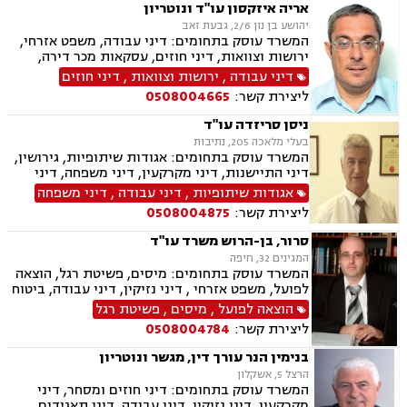
אריה איזקסון עו"ד ונוטריון
יהושע בן נון 2/6, גבעת זאב
המשרד עוסק בתחומים: דיני עבודה, משפט אזרחי,
ירושות וצוואות, דיני חוזים, עסקאות מכר דירה,
נוטריון וייפוי כוח מתמשך.
דיני עבודה
,
ירושות וצוואות
,
דיני חוזים
ליצירת קשר:
0508004665
ניסן סריזדה עו"ד
בעלי מלאכה 205, נתיבות
המשרד עוסק בתחומים: אגודות שיתופיות, גירושין,
דיני התיישנות, דיני מקרקעין, דיני משפחה, דיני
נזיקין, דיני עבודה, תעבורה, נזקי גוף, משפט אזרחי,
אגודות שיתופיות
,
דיני עבודה
,
דיני משפחה
חקלאי- עסקי, עובדים זרים, מושבים וקיבוצים,
ליצירת קשר:
0508004875
משמורת, הוצאה לפועל, לשון הרע, מגרשים
חקלאיים, מגרשים לבניה, נחלות ומשקים במושבים,
סרור, בן-הרוש משרד עו"ד
תאונות דרכים ותאונות עבודה.
המגינים 32, חיפה
המשרד עוסק בתחומים: מיסים, פשיטת רגל, הוצאה
לפועל, משפט אזרחי , דיני נזיקין, דיני עבודה, ביטוח
לאומי ומושבים וקיבוצים.
הוצאה לפועל
,
מיסים
,
פשיטת רגל
ליצירת קשר:
0508004784
בנימין הנר עורך דין, מגשר ונוטריון
הרצל 5, אשקלון
המשרד עוסק בתחומים: דיני חוזים ומסחר, דיני
מקרקעין, דיני נזיקין, דיני עבודה, דיני תאגידים,