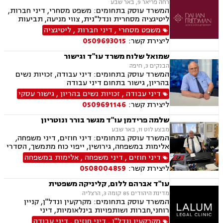
רחה פריאר 9, באר שבע
המשרד עוסק בתחומים: משפט מסחרי, דיני חברות,
ליטיגציה מסחרית ונדל"נית, צווי מניעה, תביעות
ייצוגיות, דיני ספורט, לשון הרע, תמ"א 38, עסקאות
משפט מסחרי
,
דיני חברות
,
ליטיגציה
מקרקעין, דיני חוזים, ייפוי כוח מתמשך, ירושות
ליצירת קשר:
0509693015
וצוואות, מסחר בינלאומי, משפט אזרחי, סכסוכי
שכנים, דיני עבודה, הסכמי ממון, מיסוי עירוני, מיסוי
שמואל שלוח משרד עו"ד וגישור
נדל"ן, ארנונה, היטל פיתוח, היטל השבחה, נוטריון.
הבנקים 3, חיפה
המשרד עוסק בתחומים: דיני עבודה, זכויות נשים
בהריון, גישור בתחום דיני עבודה
דיני עבודה
,
זכויות נשים בהריון
,
גישור עסקי
ליצירת קשר:
0509691146
שלמה פרידמן עו"ד מגשר בורר ונוטריון
מבצע לוט 11, באר שבע
המשרד עוסק בתחומים: דיני חוזים, דיני משפחה,
אלימות במשפחה, גירושין, ייפוי כוח מתמשך, הסדרי
ראיה, מזונות, ירושות וצוואות, הסכמי ממון, גישור
דיני חוזים
,
דיני משפחה
,
אלימות במשפחה
במשפחה, חדלות פירעון, דיני עבודה, זכויות נשים
ליצירת קשר:
0508004859
בהריון, עסקאות מכר דירה
עו"ד אברהם ללום, קליניקה משפטית
מדינת היהודים 85 קומה 3, הרצליה
המשרד עוסק בתחומים: מקרקעין ונדל"ן, קניין
רוחני,חברות ושותפויות בינלאומיות, דיני
חברות,מיסוי בינלאומי ותכנון מס,בינה מלאכותית
מקרקעין ונדל"ן
,
דיני חוזים
,
דיני עבודה