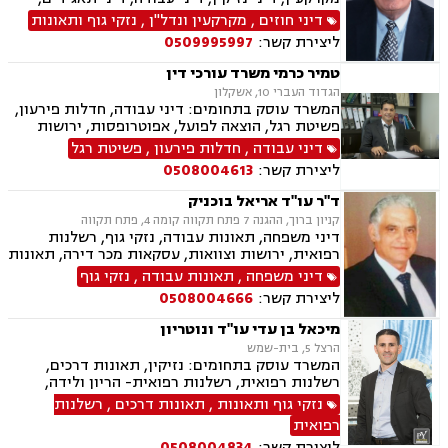
הוצאה לפועל, סדר דין אזרחי וראיות, עבירות מס
דיני חוזים
,
מקרקעין ונדל"ן
,
נזקי גוף ותאונות
כלכליות, עסקאות מכר דירה, ליקויי בנייה, מגשרים,
ליצירת קשר:
0509995997
מיסוי נדל"ן, מסים, נדל"ן, פינוי מושכר, ליטיגציה,
ירושות וצוואות, אבדן כושר עבודה, בוררים, ביטוח
טמיר כרמי משרד עורכי דין
לאומי, גישור במשפחה, גישור ובוררויות, דיני
הגדוד העברי 10, אשקלון
פשיטות רגל, הסכמי ממון, תאונות דרכים, תעבורה,
המשרד עוסק בתחומים: דיני עבודה, חדלות פירעון,
תכנון ובניה.
פשיטת רגל, הוצאה לפועל, אפוטרופסות, ירושות
וצוואות, ליטיגציה, משפט אזרחי , נדל"ן, עסקאות
דיני עבודה
,
חדלות פירעון
,
פשיטת רגל
מכר דירה, פינוי מושכר, פירוקים והקפאות הליכים,
ליצירת קשר:
0508004613
רישוי עסקים, רשויות מקומיות, תכנון ובניה, דיני
מקרקעין
ד"ר עו"ד אריאל בוכניק
קניון ברוך, ההגנה 7 פתח תקווה קומה 4, פתח תקווה
דיני משפחה, תאונות עבודה, נזקי גוף, רשלנות
רפואית, ירושות וצוואות, עסקאות מכר דירה, תאונות
עקב רשלנות, דיני עבודה, אבדן כושר עבודה, פינוי
דיני משפחה
,
תאונות עבודה
,
נזקי גוף
בינוי, דיני מקרקעין, פשיטת רגל, חדלות פרעון,
ליצירת קשר:
0508004666
תעבורה
מיכאל בן עדי עו"ד ונוטריון
הרצל 5, בית-שמש
המשרד עוסק בתחומים: נזיקין, תאונות דרכים,
רשלנות רפואית, רשלנות רפואית- הריון ולידה,
תאונות עבודה, נזקי גוף, תאונות ספורט, אבדן כושר
נזקי גוף ותאונות
,
תאונות דרכים
,
רשלנות
עבודה , דיני ביטוח, דיני עבודה, דיני מקרקעין,
רפואית
עסקאות מכר דירה, נוטריון.
ליצירת קשר:
0508004834