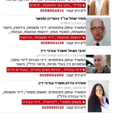
רפואית, דיני ביטוח, דיני חברות, הוצאה לפועל,
פלילי
,
נזקי גוף ותאונות
,
מיסים
ביטוח לאומי, דיני עבודה, חדלות פירעון, עבירות
ליצירת קשר:
0508004874
מס, תאונות עבודה, תאונות תלמידים, תביעות גזזת
מאיר שחל עו"ד נוטריון ומגשר
בן יהודה 1, ירושלים
המשרד עוסק בתחומים: דיני משפחה, גירושין, גישור
במשפחה, הסכמי ממון, ירושות וצוואות, אבהות ,
משמורת, אפוטרופסות, חלוקת רכוש, ידועים בציבור,
ירושות וצוואות
,
דיני משפחה
,
גירושין
תיאום הורי, נוטריון, מגשרים
ליצירת קשר:
0508004228
זהבי ושות' משרד עורכי דין
מנחם בגין 7 בית גיבור ספורט, רמת-גן
המשרד עוסק בתחומים: דיני חברות ליווי עסקי,
סכסוכים בין בעלי מניות, מיסוי נדל"ן, גישור
ובוררויות, לשון הרע, תביעות ייצוגיות דיני עבודה,
דיני עבודה
,
זכויות נשים בהריון
,
עובדים זרים
זכויות נשים בהריון, עובדים זרים, מקרקעין ונדל"ן,
ליצירת קשר:
0508004900
אגודות שיתופיות, פינוי מושכר, עסקאות מכר דירה,
נחלות ומושבים, רשות מקרקעי ישראל, משפט
מאירה צדוק משרד עורכי דין
מסחרי, מסחר בינלאומי, משפט אזרחי, גישור עסקי
הרימונים 1, מושב ציפורי
המשרד עוסק בתחומים: משפט מסחרי, דיני משפחה,
דיני עבודה ונדל"ן.
משפט מסחרי
,
ליטיגציה
,
דיני עבודה
ליצירת קשר:
0509693120