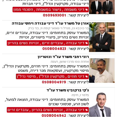
דיני עבודה, מקרקעין ונדל"ן, דיני חברות
דיני משפחה
,
גישור במשפחה
,
הסכמי ממון
ליצירת קשר:
0509693001
אורן טל משרד עו"ד דיני עבודה ויחסי עבודה
בר כוכבא 23, מגדל וי טאואר קומה 11, בני ברק
המשרד עוסק בתחומים: דיני עבודה, עובדים זרים,
זכויות נשים בהריון, פיצויי פיטורים, זכויות
סוציאליות, שעות נוספות, פיטורים שלא כדין, הרעת
דיני עבודה
,
עובדים זרים
,
זכויות נשים בהריון
תנאים, הטרדה מינית במקום העבודה, אפליה
ליצירת קשר:
0508004823
תעסוקתית, מחלוקות הנוגעות לעמלות ובונוסים,
סוגיות הקשורות לפרילנסרים וקבלנים עצמאיים,
רוני רחבי משרד עו"ד ונוטריון
ליווי קבוצות עובדים בהליכי פירוק.
אחוזה 100 מרכז שושן, רעננה
המשרד עוסק בתחומים: דיני חוזים, מקרקעין ונדל"ן,
מיסוי מקרקעין, ועסקאות מכר דירה, משפט
אזרחי-מסחרי, ייפוי כוח מתמשך, ירושות וצוואות,
דיני חוזים
,
מקרקעין ונדל"ן
,
מיסוי נדל"ן
דיני עבודה, דיני משפחה, הסכמי ממון, נזקי גוף
ליצירת קשר:
0508004979
ותאונות, נוטריון.
ג'קי ברקוביץ משרד עו"ד
פלמר 1, חיפה
המשרד עוסק בתחומים: דיני עבודה, הוצאה לפועל,
לשון הרע, סכסוכי שכנים
דיני עבודה
,
זכויות נשים בהריון
,
עובדים זרים
ליצירת קשר:
0508004942