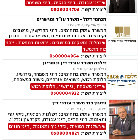
גירושין, משמורת, הסדרי ראייה, מזונות, ועוד.
דיני עבודה
,
דיני פנסיה
,
דיני משפחה
ליצירת קשר:
0508004703
מנחמי דקל - משרד עו"ד ומגשרים
קיבוץ אפיקים, עמק הירדן
המשרד עוסק בתחומים: דיני מקרקעין, מושבים
וקיבוצים , אגודות שיתופיות, משפט אזרחי , תכנון
ובניה, ירושות וצוואות, ייפוי כוח מתמשך, מסחר
נחלות ומשקים במושבים
,
ירושות וצוואות
,
ייפוי
בינלאומי, בתים משותפים, דיני עבודה, דיני חברות,
כוח מתמשך
חדלות פרעון, ליווי עסקי, נזיקין, נזקי גוף, חקלאי-
ליצירת קשר:
0508004964
עסקי, מגשרים.
זילכה משרד עורכי דין ונוטריון
כצלנסון 12, קרית אונו
המשרד עוסק בתחומים: דיני משפחה, גירושין,
חלוקת רכוש, נישואים אזרחיים, גישור במשפחה,
ירושות וצוואות, הסכמי ממון, אפוטרופסות,
דיני משפחה
,
גירושין
,
חלוקת רכוש
משמורת, מזונות, ייפוי כוח מתמשך, דיני עבודה,
ליצירת קשר:
0508004922
דיני מקרקעין, תמ"א 38, מגרשים לבניה , הפקעת
קרקעות, פינוי בינוי, תכנון ובניה, עסקאות מכר דירה,
גדעון פנר משרד עורכי דין
ליקויי בנייה, מיסוי נדל"ן, נדל"ן, נזיקין, לשון הרע,
יצחק בן צבי 7, באר שבע
תאונות דרכים, תאונות עבודה, דיני חברות, ליווי
המשרד עוסק בתחומים: רשלנות רפואית, נזקי גוף
עסקי, ליווי מיזמי סטארטאפ, קניין רוחני, רשלנות
ותאונות, דיני חוזים, דיני עבודה, מקרקעין ונדל"ן,
רפואית, רשלנות רפואית - רפואת שיניים, משרד
דיני משפחה, בנקים, פלילי, נזקי גוף, תאונות עבודה,
רשלנות רפואית
,
נזקי גוף ותאונות
,
דיני חוזים
הביטחון, נכי צה"ל, משפט צבאי
תאונות דרכים, משפט מסחרי, תביעות ביטוח ונזקי
ליצירת קשר:
0508004821
רכוש, ייפוי כוח מתמשך, נוטריון , רשלנות רפואית-