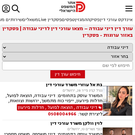


ﱐ
אינדקס עורכי דין
פסיקה
המגזין
טפסים
פסקדין Live
משאלים
שירותים מש
עורך דין דיני עבודה – מצאו עורכי דין לדיני עבודה | פסקדין
באזור ערוגות - פסקדין
חיפוש עורך דין
בת אל עוזרי משרד עורכי דין
גנרל קניג פייר 28, ירושלים
המשרד עוסק בתחומים: דיני עבודה, הוצאה לפועל,
חדלות פירעון, ייפוי כוח מתמשך, ירושות וצוואות,
ביטוח לאומי
דיני עבודה
,
הוצאה לפועל
,
חדלות פירעון
ליצירת קשר:
0508004966
לוין וולקן משרד עורכי דין
כנפי נשרים 13, ירושלים
המשרד עוסק בתחומים: דיני משפחה, משפט מסחרי,