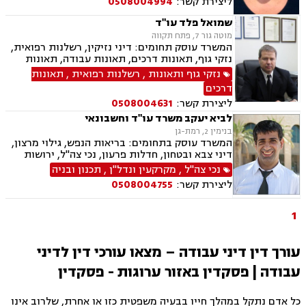
ליצירת קשר:
0508004994
שמואל פלד עו"ד
מוטה גור 7, פתח תקווה
המשרד עוסק תחומים: דיני נזיקין, רשלנות רפואית,
נזקי גוף, תאונות דרכים, תאונות עבודה, תאונות
תלמידים, ביטוח חיים, אובדן כושר עבודה, ביטוח
נזקי גוף ותאונות
,
רשלנות רפואית
,
תאונות
סיעודי, נכי צה"ל, תביעות ביטוח, נזקי רכוש, דיני
דרכים
עבודה, דיני פנסיה, פירוקים והקפאות הליכים,
ליצירת קשר:
0508004631
מקרקעין ונדל"ן, עסקאות מכר דירה, הפקעות
מקרקעין, מיסוי מקרקעין, פינוי מושכר, ייפוי כוח
לביא יעקב משרד עו"ד וחשבונאי
מתמשך, ירושות וצוואות, הסכמי ממון
בנימין 2, רמת-גן
המשרד עוסק בתחומים: בריאות הנפש, גילוי מרצון,
דיני צבא ובטחון, חדלות פרעון, נכי צה"ל, ירושות
וצוואות, רשויות מקומיות, לשון הרע, משרד הביטחון,
נכי צה"ל
,
מקרקעין ונדל"ן
,
תכנון ובניה
דיני עבודה, דיני ביטוח מיסים, דיני חוזים, חוקתי
ליצירת קשר:
0508004755
ומנהלי, דיני מקרקעין, עסקאות מכר דירה
1
עורך דין דיני עבודה – מצאו עורכי דין לדיני
עבודה | פסקדין באזור ערוגות - פסקדין
כל אדם נתקל במהלך חייו בבעיה משפטית כזו או אחרת, שלרוב אינו