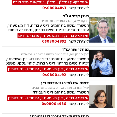
מושכר, דיירות מוגנת, דיני עבודה, הוצאה לפועל,
מקרקעין ונדל"ן
,
נדל"ן
,
עסקאות מכר דירה
צוואות וירושות, ייפוי כוח מתמשך
ליצירת קשר:
0508004853
רענן קריב עו"ד
ברקוביץ' 4, מגדל המוזאון, תל-אביב
המשרד עוסק בתחומים דיני עבודה, דין משמעתי,
עובדים זרים, זכויות נשים בהריון, תעבורה דוחות
תנועה, נהיגה בשכרות, המכון הרפואי לבטיחות
דיני עבודה
,
דין משמעתי
,
עובדים זרים
בדרכים, שלילת רשיון נהיגה, פסילת רשיון מנהלית
ליצירת קשר:
0508004852
נפתלי שור עו"ד
דרך חברון 101, בית הנציב כניסה A קומה 2, ירושלים
המשרד עוסק בתחומים: דיני עבודה, דין משמעתי,
זכויות נשים בהריון, דיני חברות, ליווי עסקי, משפט
מסחרי, משפט אזרחי, דיני חוזים, ייפוי כוח מתמשך
דיני עבודה
,
דין משמעתי
,
זכויות נשים בהריון
ירושות וצוואות.
ליצירת קשר:
0508004792
דפנה אזולאי רגב עורכת דין
יגאל אלון 94 מגדל אלון 2 קומה 8, תל-אביב
המשרד עוסק בתחום דיני העבודה
דיני עבודה
,
דין משמעתי
,
זכויות נשים בהריון
ליצירת קשר:
0508004986
רענן פלץ משרד עורכי דין ונוטריון