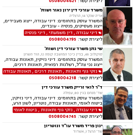
ליצירת קשר:
0508004621
משרד עורכי דין ירון נאור ושות'
אריה שנקר 14, הרצליה
המשרד עוסק בתחומים: דיני עבודה, ייצוג מעבידים,
ייצוג מעסיקים, פנסיה - עובדים,
דיני עבודה
,
דין משמעתי
,
דיני פנסיה
ליצירת קשר:
0508004795
שי נתן משרד עורכי דין ושות'
סוקולוב 46, בניין כיכר המושבה קומה 12, הוד השרון
המשרד עוסק בתחומים: דיני נזיקין, תאונות עבודה,
ייצוג נכי צה"ל, רשלנות רפואית, תאונות דרכים,
משרד הביטחון, לשון הרע, ירושות וצוואות, ייפוי כוח
נזקי גוף ותאונות
,
תאונות דרכים
,
תאונות עבודה
מתמשך
ליצירת קשר:
0508004218
ד"ר לואי זרייק משרד עורכי דין
שד' מנחם בגין 80, עפולה
המשרד עוסק בתחומים: דיני עבודה, דיני נזיקין,
ביטוח לאומי, תאונות עבודה, נוטריון, לשון הרע,
רשויות מקומיות, אבדן כושר עבודה , הטרדה מינית.
דיני עבודה
,
נזקי גוף ותאונות
,
ביטוח לאומי
ליצירת קשר:
0508004745
ינון פריד משרד עו"ד ונוטריון
שד' הרצל 1, אשדוד