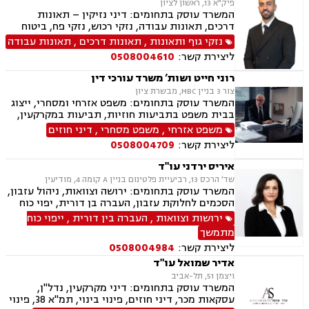
פיק"א 13, ראשון לציון
המשרד עוסק בתחומים: דיני נזיקין – תאונות
דרכים, תאונות עבודה, נזקי רכוש, נזקי פח, ביטוח
לאומי – נכות מעבודה, נכות כללית, דיני עבודה –
נזקי גוף ותאונות
,
תאונות דרכים
,
תאונות עבודה
הטרדות מיניות במקום העבודה, התעמרות, הלנת
ליצירת קשר:
0508004610
שכר, משרד הביטחון, ליטיגציה אזרחית, ייפוי כוח
מתמשך, משפט מסחרי, צוואות, ירושות, הסכמי
רוני חייט ושות’ משרד עורכי דין
ממון, הסכמי פרידה
צור 3 בניין MBC, מבשרת ציון
המשרד עוסק בתחומים: משפט אזרחי ומסחרי, ייצוג
בבית משפט בתביעות חוזיות, תביעות במקרקעין,
ענייני ירושות וצוואות, דיני עבודה, נזיקין, עסקאות
משפט אזרחי
,
משפט מסחרי
,
דיני חוזים
נדל"ן, מכר דירה, ייפוי כוח מתמשך
ליצירת קשר:
0508004709
איריס ירדני עו"ד
שד׳ הרכס 13, רביעיית פלטינום בניין A קומה 4, מודיעין
המשרד עוסק בתחומים: ירושה וצוואות, ניהול עזבון,
הסכמים לחלוקת עזבון, העברה בן דורית, יפוי כוח
מתמשך, דיני עבודה, ליווי בהליכי פיטורים, נוטריון,
ירושות וצוואות
,
העברה בין דורית
,
ייפוי כוח
גישור בסכסוכי ירושה, בוררת, ליווי עסקי, דיני
מתמשך
תעופה ונסיעות.
ליצירת קשר:
0508004984
אדיר שמואל עו"ד
ויצמן 51, תל-אביב
המשרד עוסק בתחומים: דיני מקרקעין, נדל"ן,
עסקאות מכר, דיני חוזים, פינוי בינוי, תמ"א 38, פינוי