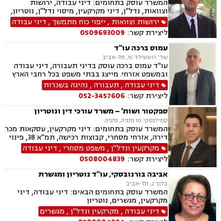
המשרד עוסק בתחומים: דיני עבודה, ירושות
וצוואות, נדל"ן, דיני מקרקעין, מיסוי נדל"ן, נוטריון,
עסקאות מכר דירה, דיני חברות, ליטיגציה, דיני
ירושות וצוואות
,
ייפוי כוח מתמשך
,
דיני עבודה
חוזים, ערבויות ושטרות , פינוי מושכר, אזרחי מסחרי
ליצירת קשר:
0509693009
עמוס ברכה עו"ד
שד' רוטשילד 15, תל-אביב
עו"ד עמוס ברכה עוסק בדיני תעבורה, דיני עבודה
ובמשפט אזרחי. מייצג בבתי משפט בכל רחבי הארץ
ובכל הערכאות. בהתאם לצרכי הלקוח מותאמים
דיני עבודה
,
תעבורה
,
נהיגה בשכרות
השירותים המשפטיים הנחוצים לו, על מנת לתת לכל
ליצירת קשר:
052-3457606
לקוח את הטיפול המשפטי הטוב ביותר.
ספקטור ושות' – משרד עורכי דין ונוטריון
סמילנסקי 10 נתניה, נתניה
המשרד עוסק בתחומים: דיני מקרקעין, עסקאות מכר
דירה, אזרחי מסחרי, קבוצות רכישה, תמ"א 38, פינוי
בינוי, פינוי מושכר, נדל"ן, מיסוי נדל"ן, ליטיגציה,
מקרקעין ונדל"ן
,
משפט מסחרי
,
דיני עבודה
גישור ובוררויות, דיור מוגן, דיירות מוגנת , דיני
ליצירת קשר:
0508004839
חוזים, דיני עבודה, דיני תאגידים, זכויות נשים
בהריון, ליווי עסקי
אביבה בורנובסקי, עו"ד נוטריון ומגשרת
בלוך 2, תל-אביב
המשרד עוסק בתחומים הבאים: דיני עבודה, דיני
מקרקעין, מגשרים, נוטריון
דיני עבודה
,
מקרקעין ונדל"ן
,
מגשרים