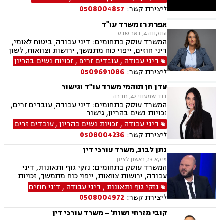
(AI) וטכנולוגיה,יישוב סכסוכים ,ביטחון וניהול
ליצירת קשר:
0508004857
משברים,,ייעוץ רגולטורי וחקיקה
אפרת רז משרד עו"ד
התקווה 4, באר שבע
המשרד עוסק בתחומים: דיני עבודה, ביטוח לאומי,
דיני חוזים, ייפוי כוח מתמשך, ירושות וצוואות, לשון
הרע, מקרקעין ונדל"ן, נזקי גוף ותאונות
דיני עבודה
,
עובדים זרים
,
זכויות נשים בהריון
ליצירת קשר:
0509691086
עדן חן תוהמי משרד עו"ד וגישור
דוד שמעוני 42, חדרה
המשרד עוסק בתחומים: דיני עבודה, עובדים זרים,
זכויות נשים בהריון, גישור
דיני עבודה
,
זכויות נשים בהריון
,
עובדים זרים
ליצירת קשר:
0508004236
נתן לבוב, משרד עורכי דין
פיקא 13, ראשון לציון
המשרד עוסק בתחומים: נזקי גוף ותאונות, דיני
עבודה, ירושות צוואות, ייפוי כוח מתמשך, זכויות
נשים בהריון ,לשון הרע
נזקי גוף ותאונות
,
דיני עבודה
,
דיני חוזים
ליצירת קשר:
0508004972
קובי מזרחי ושות' – משרד עורכי דין