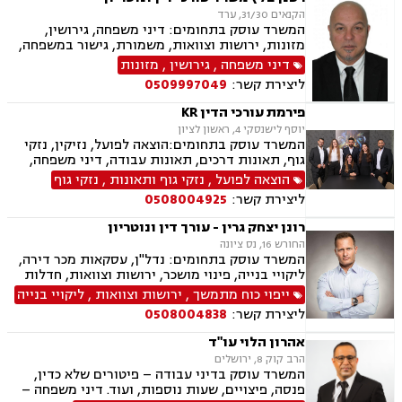
הקנאים 31/30, ערד
המשרד עוסק בתחומים: דיני משפחה, גירושין,
מזונות, ירושות וצוואות, משמורת, גישור במשפחה,
חלוקת רכוש, ידועים בציבור, מעמד אישי, אלימות
דיני משפחה
,
גירושין
,
מזונות
במשפחה, נזיקין, נזקי גוף, נזקי רכוש, תאונות דרכים,
ליצירת קשר:
0509997049
תאונות עבודה, תאונות עקב רשלנות, דיני עבודה,
נוטריון.
פירמת עורכי הדין KR
יוסף לישנסקי 4, ראשון לציון
המשרד עוסק בתחומים:הוצאה לפועל, נזיקין, נזקי
גוף, תאונות דרכים, תאונות עבודה, דיני משפחה,
גירושין, ירושות וצוואות, הסכמי ממון, דין משמעתי,
הוצאה לפועל
,
נזקי גוף ותאונות
,
נזקי גוף
מקרקעין ונדל"ן, עסקאות מכר דירה, גישור עסקי,
ליצירת קשר:
0508004925
דיני חוזים, אובדן כושר עבודה, ביטוח לאומי, דיני
חברות, דיני עמותות.
רונן יצחק גרין - עורך דין ונוטריון
החורש 16, נס ציונה
המשרד עוסק בתחומים: נדל"ן, עסקאות מכר דירה,
ליקויי בנייה, פינוי מושכר, ירושות וצוואות, חדלות
פירעון, לשון הרע, נוטריון, מיסוי מקרקעין, תמ"א 38,
ייפוי כוח מתמשך
,
ירושות וצוואות
,
ליקויי בנייה
ייפוי כוח מתמשך, דיני עבודה, מגשר ובורר
ליצירת קשר:
0508004838
אהרון הלוי עו"ד
הרב קוק 8, ירושלים
המשרד עוסק בדיני עבודה – פיטורים שלא כדין,
פנסה, פיצויים, שעות נוספות, ועוד. דיני משפחה –