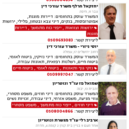
יחזקאל חרלף משרד עורכי דין
צבר 11, חיפה
המשרד עוסק בתחומים: דיירות מוגנת,
אפוטרופסות, בנקים, דיני צבא ובטחון, פלילי, ירושות
וצוואות, ליטיגציה, נדל"ן, דיני מקרקעין, עבירות מין,
ירושות וצוואות
,
ייפוי כוח מתמשך
,
דיירות
פינוי מושכר, צווארון לבן, תאונות דרכים, תעבורה,
מוגנת
דיני עבודה, הסכמי ממון, משפט צבאי, עסקאות מכר
ליצירת קשר:
0509693083
דירה, תאונות עבודה, מעמד אישי, חדלות פרעון
יוסי ניזרי - משרד עורכי דין
רחוב ירושלים 17, עפולה
המשרד עוסק בתחומים: דיני נזיקין, ביטוח לאומי,
ביטוח חיים, רשלנות רפואית, תאונות עבודה,
תאונות דרכים, תאונות ספורט, נכי צה"ל, רשלנות
נזקי גוף ותאונות
,
ביטוח לאומי
,
ביטוח חיים
רפואית- הריון ולידה, דיני ביטוח, דיני עבודה,
ליצירת קשר:
0509997047
פשיטת רגל, דיני חוזים ומסחר, סדר דין אזרחי
וראיות, דיני מקרקעין, מגשרים, אבדן כושר עבודה ,
שמואל פז עו"ד ונוטריון
אחריות מקצועית, ירושות וצוואות, לשון הרע, משפט
זהבית 13, יבנה
אזרחי, משרד הביטחון, נזקי גוף, תביעות גזזת.
המשרד עוסק בתחומים: דיני חוזים, משפט מסחרי,
צווי מניעה, משפט אזרחי, דיני עבודה, זכויות נשים
בהריון, תביעות ביטוח ונזקי רכוש, ביטוח סיעודי,
דיני חוזים
,
ייפוי כוח מתמשך
,
משפט מסחרי
דיני פנסיה, מקרקעין ונדל"ן, תכנון ובניה, דיור מוגן,
ליצירת קשר:
0508004866
ליקויי בניה, עזקאות מכר דירה, פינוי מושכר, רשות
מקרקעי ישראל, צווי הריסה, דיני משפחה, ידועים
ארביב רלי עו"ד מגשרת ונוטריון
בציבור, אפוטרופסות, הסכמי ממון, גירושין, חלוקת
אחד העם 9 בניין בית קורן 2 קומה 4, חדרה
רכוש, מעמד אישי, דיני חברות, הוצאה לפועל,