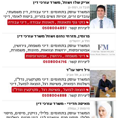
הריון ולידה, לשון הרע, תאונות ספורט, בריאות
אריק שלו ושות', משרד עורכי דין
הנפש, אובדן כושר עבודה , תאונות תלמידים,
תובל 13, רמת-גן
תאונות עקב רשלנות, נזקי רכוש, קבלנות חוזית,
המשרד עוסק בתחומים: דיני עבודה, דין משמעתי,
השקעות בחו"ל, דין משמעתי, עובדים זרים, זכויות
עובדים זרים, זכויות נשים בהריון, ביטוח לאומי, דיני
נשים בהריון, תכנון ובניה, דיור מוגן, אגודות
ביטוח, ביטוח סיעודי , דיני פנסיה, צווי מניעה, אזרחי
נזקי גוף ותאונות
,
תאונות עבודה
,
דיני עבודה
שיתופיות, ליקויי בנייה, מושבים וקיבוצים , ועוד
מסחרי, קניין רוחני, זכויות יוצרים, דיני תאגידים,
ליצירת קשר:
0508004897
פירוקים והקפאות הליכים, פשיטת רגל, ליווי עסקי,
נזיקין, רשלנות רפואית, רשלנות רפואית- הריון
פרומין, מזרחי נחום ושות' משרד עורכי דין
ולידה, נזקי גוף, תאונות עקב רשלנות, תאונות
הלל 8, ירושלים
תלמידים, אבדן כושר עבודה , תאונות ספורט,
המשרד עוסק בתחומים: דיני משפחה, גירושין,
בריאות הנפש, לשון הרע, דיני צבא ובטחון, נכי צה"ל,
אפוטרופסות, ירושות וצוואות, מזונות, משמורת,
נפגעי טרור , תביעות יצוגיות
ייפוי כוח מתמשך, ידועים בציבור, חלוקת רכוש,
דיני משפחה
,
גירושין
,
אפוטרופסות
הורות חד מינית, הסכמי ממון, דיני מקרקעין,
ליצירת קשר:
0508004716
עסקאות מכר דירה, נדל"ן, ליקויי בנייה, פינוי בינוי,
פינוי מושכר, תמ"א 38, דיירות מוגנת , בנקים,
גיל זיסר עו"ד
ערבויות ושטרות , פירוקים והקפאות הליכים, צווי
הרכב 4, תל-אביב
מניעה, ליווי עסקי, דיני חוזים, חדלות פירעון, פשיטת
המשרד עוסק בתחומים: דיני מקרקעין, נדל"ן,
רגל, הוצאה לפועל, גביית חובות, דיני חברות,
רשלנות רפואית, פשיטת רגל, הוצאה לפועל, דיני
תביעות ייצוגיות, דיני עבודה
עבודה, ירושות וצוואות
הוצאה לפועל
,
פשיטת רגל
,
מקרקעין ונדל"ן
ליצירת קשר:
0508004888
מאיסה חדירי - משרד עורכי דין
היזמות 7, עפולה
המשרד עוסק בתחומים: פלילי, נזיקין, מיסים, מיסוי
פלילי, מיסוי מכס, צווארון לבן, דיני חוזים, רשלנות