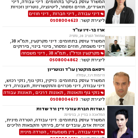
המשרד עוסק בעיקר בתחומים: דיני עבודה, דיני
מחיקת רישום פלילי, תעבורה, פש"ר, חדלות פירעון,
תאגידים, חוזים ומסחר, ליטיגציה, נוטריון וזכויות
לשון הרע, ירושות וצוואות, נוטריון, נוטריון אנגלית
נשים בהריון.
דיני עבודה
,
דיני חברות
,
דיני חוזים
ליצירת קשר:
0508004623
ארז בר-זיו עו"ד
שמואל הנציב 28, נתניה
המשרד עוסק בתחומים: דיני מקרקעין, תמ"א 38,
דיני משפחה, חוזים ומסחר, פינוי בינוי, פירוקים
והקפאות הליכים, תכנון ובניה, מזונות, לשון הרע,
מקרקעין ונדל"ן
,
תמ"א 38
,
דיני משפחה
ליטיגציה, גישור במשפחה, ירושות וצוואות, משמורת,
ליצירת קשר:
0508004862
משפט אזרחי , סדר דין אזרחי וראיות, עסקאות מכר
דירה, ערבויות ושטרות , פינוי מושכר, תאונות
ויסאם מוקטרן עו"ד ונוטריון
עבודה, תביעות יצוגיות, אבהות , אפוטרופסות,
היזמות 7/1, עפולה
גירושין, גישור ובוררויות, דיני עבודה, חלוקת רכוש.
המשרד עוסק בתחומים: נזיקין, נזקי גוף, נזקי רכוש,
דיני עבודה, דיני מכרזים והתקשרויות, תעבורה, דיני
חוזים, דיני ביטוח, דיני מקרקעין, רשלנות רפואית,
נזקי גוף ותאונות
,
תאונות דרכים
,
תאונות עבודה
תאונות ספורט, סדר דין אזרחי וראיות, חוקתי
ליצירת קשר:
0508004673
ומנהלי, גישור ובוררויות, ביטוח לאומי, תאונות
דרכים, תאונות עבודה, משרד הביטחון, נכי צה"ל,
ו.שדות חברת עורכי דין ורד שדות
לשון הרע, צווי מניעה, ירושות וצוואות, נוטריון,
המלאכה 3 בניין 3, בנימינה
רשלנות רפואית- הריון ולידה
המשרד עוסק בתחומים: דיני עבודה, הטרדה מינית,
זכויות אדם, עובדים זרים, פירוקי והקפאות הליכים
עובדים, זרים בחקלאות
דיני עבודה
,
דין משמעתי
,
הטרדה מינית