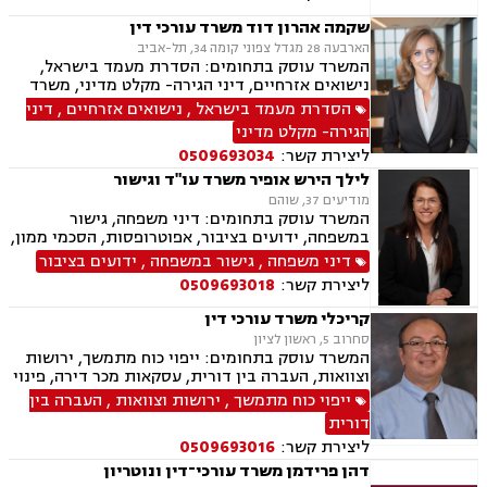
שקמה אהרון דוד משרד עורכי דין
הארבעה 28 מגדל צפוני קומה 34, תל-אביב
המשרד עוסק בתחומים: הסדרת מעמד בישראל,
נישואים אזרחיים, דיני הגירה- מקלט מדיני, משרד
הפנים, אזרחויות ואשרות, אשרות עבודה, דיני
הסדרת מעמד בישראל
,
נישואים אזרחיים
,
דיני
עבודה, זכויות נשים בהריון, חוקתי מנהלי, מומחים
הגירה- מקלט מדיני
לדין הזר.
ליצירת קשר:
0509693034
לילך הירש אופיר משרד עו"ד וגישור
מודיעים 37, שוהם
המשרד עוסק בתחומים: דיני משפחה, גישור
במשפחה, ידועים בציבור, אפוטרופסות, הסכמי ממון,
מזונות, משמורת, גירושין, נישואים אזרחיים, חלוקת
דיני משפחה
,
גישור במשפחה
,
ידועים בציבור
רכוש, מעמד אישי, תיאום הורי, זמני שהות, ניכור
ליצירת קשר:
0509693018
הורי, ירושות וצוואות, ייפוי כוח מתמשך, לשון הרע,
דיני עבודה
קריכלי משרד עורכי דין
סחרוב 5, ראשון לציון
המשרד עוסק בתחומים: ייפוי כוח מתמשך, ירושות
וצוואות, העברה בין דורית, עסקאות מכר דירה, פינוי
מושכר, דיני עבודה.
ייפוי כוח מתמשך
,
ירושות וצוואות
,
העברה בין
דורית
ליצירת קשר:
0509693016
דהן פרידמן משרד עורכי־דין ונוטריון