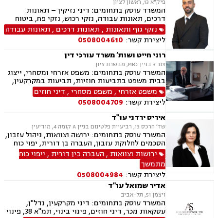
פיק"א 13, ראשון לציון
המשרד עוסק בתחומים: דיני נזיקין – תאונות
דרכים, תאונות עבודה, נזקי רכוש, נזקי פח, ביטוח
לאומי – נכות מעבודה, נכות כללית, דיני עבודה –
נזקי גוף ותאונות
,
תאונות דרכים
,
תאונות עבודה
הטרדות מיניות במקום העבודה, התעמרות, הלנת
ליצירת קשר:
0508004610
שכר, משרד הביטחון, ליטיגציה אזרחית, ייפוי כוח
מתמשך, משפט מסחרי, צוואות, ירושות, הסכמי
רוני חייט ושות’ משרד עורכי דין
ממון, הסכמי פרידה
צור 3 בניין MBC, מבשרת ציון
המשרד עוסק בתחומים: משפט אזרחי ומסחרי, ייצוג
בבית משפט בתביעות חוזיות, תביעות במקרקעין,
ענייני ירושות וצוואות, דיני עבודה, נזיקין, עסקאות
משפט אזרחי
,
משפט מסחרי
,
דיני חוזים
נדל"ן, מכר דירה, ייפוי כוח מתמשך
ליצירת קשר:
0508004709
איריס ירדני עו"ד
שד׳ הרכס 13, רביעיית פלטינום בניין A קומה 4, מודיעין
המשרד עוסק בתחומים: ירושה וצוואות, ניהול עזבון,
הסכמים לחלוקת עזבון, העברה בן דורית, יפוי כוח
מתמשך, דיני עבודה, ליווי בהליכי פיטורים, נוטריון,
ירושות וצוואות
,
העברה בין דורית
,
ייפוי כוח
גישור בסכסוכי ירושה, בוררת, ליווי עסקי, דיני
מתמשך
תעופה ונסיעות.
ליצירת קשר:
0508004984
אדיר שמואל עו"ד
ויצמן 51, תל-אביב
המשרד עוסק בתחומים: דיני מקרקעין, נדל"ן,
עסקאות מכר, דיני חוזים, פינוי בינוי, תמ"א 38, פינוי