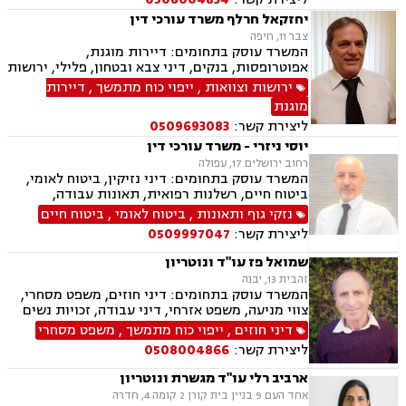
יחזקאל חרלף משרד עורכי דין
צבר 11, חיפה
המשרד עוסק בתחומים: דיירות מוגנת,
אפוטרופסות, בנקים, דיני צבא ובטחון, פלילי, ירושות
וצוואות, ליטיגציה, נדל"ן, דיני מקרקעין, עבירות מין,
ירושות וצוואות
,
ייפוי כוח מתמשך
,
דיירות
פינוי מושכר, צווארון לבן, תאונות דרכים, תעבורה,
מוגנת
דיני עבודה, הסכמי ממון, משפט צבאי, עסקאות מכר
ליצירת קשר:
0509693083
דירה, תאונות עבודה, מעמד אישי, חדלות פרעון
יוסי ניזרי - משרד עורכי דין
רחוב ירושלים 17, עפולה
המשרד עוסק בתחומים: דיני נזיקין, ביטוח לאומי,
ביטוח חיים, רשלנות רפואית, תאונות עבודה,
תאונות דרכים, תאונות ספורט, נכי צה"ל, רשלנות
נזקי גוף ותאונות
,
ביטוח לאומי
,
ביטוח חיים
רפואית- הריון ולידה, דיני ביטוח, דיני עבודה,
ליצירת קשר:
0509997047
פשיטת רגל, דיני חוזים ומסחר, סדר דין אזרחי
וראיות, דיני מקרקעין, מגשרים, אבדן כושר עבודה ,
שמואל פז עו"ד ונוטריון
אחריות מקצועית, ירושות וצוואות, לשון הרע, משפט
זהבית 13, יבנה
אזרחי, משרד הביטחון, נזקי גוף, תביעות גזזת.
המשרד עוסק בתחומים: דיני חוזים, משפט מסחרי,
צווי מניעה, משפט אזרחי, דיני עבודה, זכויות נשים
בהריון, תביעות ביטוח ונזקי רכוש, ביטוח סיעודי,
דיני חוזים
,
ייפוי כוח מתמשך
,
משפט מסחרי
דיני פנסיה, מקרקעין ונדל"ן, תכנון ובניה, דיור מוגן,
ליצירת קשר:
0508004866
ליקויי בניה, עזקאות מכר דירה, פינוי מושכר, רשות
מקרקעי ישראל, צווי הריסה, דיני משפחה, ידועים
ארביב רלי עו"ד מגשרת ונוטריון
בציבור, אפוטרופסות, הסכמי ממון, גירושין, חלוקת
אחד העם 9 בניין בית קורן 2 קומה 4, חדרה
רכוש, מעמד אישי, דיני חברות, הוצאה לפועל,