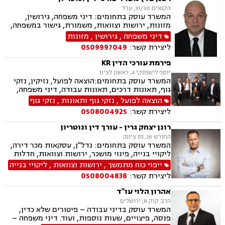
הקנאים 31/30, ערד
המשרד עוסק בתחומים: דיני משפחה, גירושין,
מזונות, ירושות וצוואות, משמורת, גישור במשפחה,
חלוקת רכוש, ידועים בציבור, מעמד אישי, אלימות
דיני משפחה
,
גירושין
,
מזונות
במשפחה, נזיקין, נזקי גוף, נזקי רכוש, תאונות דרכים,
ליצירת קשר:
0509997049
תאונות עבודה, תאונות עקב רשלנות, דיני עבודה,
נוטריון.
פירמת עורכי הדין KR
יוסף לישנסקי 4, ראשון לציון
המשרד עוסק בתחומים:הוצאה לפועל, נזיקין, נזקי
גוף, תאונות דרכים, תאונות עבודה, דיני משפחה,
גירושין, ירושות וצוואות, הסכמי ממון, דין משמעתי,
הוצאה לפועל
,
נזקי גוף ותאונות
,
נזקי גוף
מקרקעין ונדל"ן, עסקאות מכר דירה, גישור עסקי,
ליצירת קשר:
0508004925
דיני חוזים, אובדן כושר עבודה, ביטוח לאומי, דיני
חברות, דיני עמותות.
רונן יצחק גרין - עורך דין ונוטריון
החורש 16, נס ציונה
המשרד עוסק בתחומים: נדל"ן, עסקאות מכר דירה,
ליקויי בנייה, פינוי מושכר, ירושות וצוואות, חדלות
פירעון, לשון הרע, נוטריון, מיסוי מקרקעין, תמ"א 38,
ייפוי כוח מתמשך
,
ירושות וצוואות
,
ליקויי בנייה
ייפוי כוח מתמשך, דיני עבודה, מגשר ובורר
ליצירת קשר:
0508004838
אהרון הלוי עו"ד
הרב קוק 8, ירושלים
המשרד עוסק בדיני עבודה – פיטורים שלא כדין,
פנסה, פיצויים, שעות נוספות, ועוד. דיני משפחה –