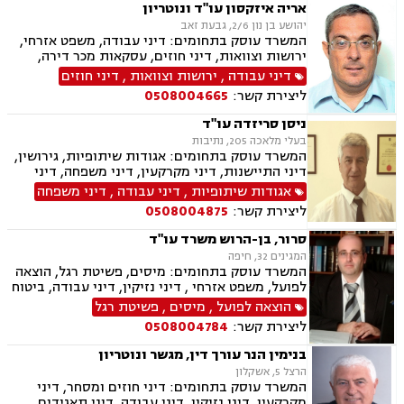
אריה איזקסון עו"ד ונוטריון
יהושע בן נון 2/6, גבעת זאב
המשרד עוסק בתחומים: דיני עבודה, משפט אזרחי,
ירושות וצוואות, דיני חוזים, עסקאות מכר דירה,
נוטריון וייפוי כוח מתמשך.
דיני עבודה
,
ירושות וצוואות
,
דיני חוזים
ליצירת קשר:
0508004665
ניסן סריזדה עו"ד
בעלי מלאכה 205, נתיבות
המשרד עוסק בתחומים: אגודות שיתופיות, גירושין,
דיני התיישנות, דיני מקרקעין, דיני משפחה, דיני
נזיקין, דיני עבודה, תעבורה, נזקי גוף, משפט אזרחי,
אגודות שיתופיות
,
דיני עבודה
,
דיני משפחה
חקלאי- עסקי, עובדים זרים, מושבים וקיבוצים,
ליצירת קשר:
0508004875
משמורת, הוצאה לפועל, לשון הרע, מגרשים
חקלאיים, מגרשים לבניה, נחלות ומשקים במושבים,
סרור, בן-הרוש משרד עו"ד
תאונות דרכים ותאונות עבודה.
המגינים 32, חיפה
המשרד עוסק בתחומים: מיסים, פשיטת רגל, הוצאה
לפועל, משפט אזרחי , דיני נזיקין, דיני עבודה, ביטוח
לאומי ומושבים וקיבוצים.
הוצאה לפועל
,
מיסים
,
פשיטת רגל
ליצירת קשר:
0508004784
בנימין הנר עורך דין, מגשר ונוטריון
הרצל 5, אשקלון
המשרד עוסק בתחומים: דיני חוזים ומסחר, דיני
מקרקעין, דיני נזיקין, דיני עבודה, דיני תאגידים,