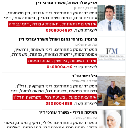
הריון ולידה, לשון הרע, תאונות ספורט, בריאות
אריק שלו ושות', משרד עורכי דין
הנפש, אובדן כושר עבודה , תאונות תלמידים,
תובל 13, רמת-גן
תאונות עקב רשלנות, נזקי רכוש, קבלנות חוזית,
המשרד עוסק בתחומים: דיני עבודה, דין משמעתי,
השקעות בחו"ל, דין משמעתי, עובדים זרים, זכויות
עובדים זרים, זכויות נשים בהריון, ביטוח לאומי, דיני
נשים בהריון, תכנון ובניה, דיור מוגן, אגודות
ביטוח, ביטוח סיעודי , דיני פנסיה, צווי מניעה, אזרחי
נזקי גוף ותאונות
,
תאונות עבודה
,
דיני עבודה
שיתופיות, ליקויי בנייה, מושבים וקיבוצים , ועוד
מסחרי, קניין רוחני, זכויות יוצרים, דיני תאגידים,
ליצירת קשר:
0508004897
פירוקים והקפאות הליכים, פשיטת רגל, ליווי עסקי,
נזיקין, רשלנות רפואית, רשלנות רפואית- הריון
פרומין, מזרחי נחום ושות' משרד עורכי דין
ולידה, נזקי גוף, תאונות עקב רשלנות, תאונות
הלל 8, ירושלים
תלמידים, אבדן כושר עבודה , תאונות ספורט,
המשרד עוסק בתחומים: דיני משפחה, גירושין,
בריאות הנפש, לשון הרע, דיני צבא ובטחון, נכי צה"ל,
אפוטרופסות, ירושות וצוואות, מזונות, משמורת,
נפגעי טרור , תביעות יצוגיות
ייפוי כוח מתמשך, ידועים בציבור, חלוקת רכוש,
דיני משפחה
,
גירושין
,
אפוטרופסות
הורות חד מינית, הסכמי ממון, דיני מקרקעין,
ליצירת קשר:
0508004716
עסקאות מכר דירה, נדל"ן, ליקויי בנייה, פינוי בינוי,
פינוי מושכר, תמ"א 38, דיירות מוגנת , בנקים,
גיל זיסר עו"ד
ערבויות ושטרות , פירוקים והקפאות הליכים, צווי
הרכב 4, תל-אביב
מניעה, ליווי עסקי, דיני חוזים, חדלות פירעון, פשיטת
המשרד עוסק בתחומים: דיני מקרקעין, נדל"ן,
רגל, הוצאה לפועל, גביית חובות, דיני חברות,
רשלנות רפואית, פשיטת רגל, הוצאה לפועל, דיני
תביעות ייצוגיות, דיני עבודה
עבודה, ירושות וצוואות
הוצאה לפועל
,
פשיטת רגל
,
מקרקעין ונדל"ן
ליצירת קשר:
0508004888
מאיסה חדירי - משרד עורכי דין
היזמות 7, עפולה
המשרד עוסק בתחומים: פלילי, נזיקין, מיסים, מיסוי
פלילי, מיסוי מכס, צווארון לבן, דיני חוזים, רשלנות