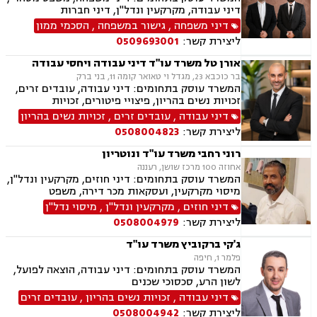
דיני עבודה, מקרקעין ונדל"ן, דיני חברות
דיני משפחה
,
גישור במשפחה
,
הסכמי ממון
ליצירת קשר:
0509693001
אורן טל משרד עו"ד דיני עבודה ויחסי עבודה
בר כוכבא 23, מגדל וי טאואר קומה 11, בני ברק
המשרד עוסק בתחומים: דיני עבודה, עובדים זרים,
זכויות נשים בהריון, פיצויי פיטורים, זכויות
סוציאליות, שעות נוספות, פיטורים שלא כדין, הרעת
דיני עבודה
,
עובדים זרים
,
זכויות נשים בהריון
תנאים, הטרדה מינית במקום העבודה, אפליה
ליצירת קשר:
0508004823
תעסוקתית, מחלוקות הנוגעות לעמלות ובונוסים,
סוגיות הקשורות לפרילנסרים וקבלנים עצמאיים,
רוני רחבי משרד עו"ד ונוטריון
ליווי קבוצות עובדים בהליכי פירוק.
אחוזה 100 מרכז שושן, רעננה
המשרד עוסק בתחומים: דיני חוזים, מקרקעין ונדל"ן,
מיסוי מקרקעין, ועסקאות מכר דירה, משפט
אזרחי-מסחרי, ייפוי כוח מתמשך, ירושות וצוואות,
דיני חוזים
,
מקרקעין ונדל"ן
,
מיסוי נדל"ן
דיני עבודה, דיני משפחה, הסכמי ממון, נזקי גוף
ליצירת קשר:
0508004979
ותאונות, נוטריון.
ג'קי ברקוביץ משרד עו"ד
פלמר 1, חיפה
המשרד עוסק בתחומים: דיני עבודה, הוצאה לפועל,
לשון הרע, סכסוכי שכנים
דיני עבודה
,
זכויות נשים בהריון
,
עובדים זרים
ליצירת קשר:
0508004942