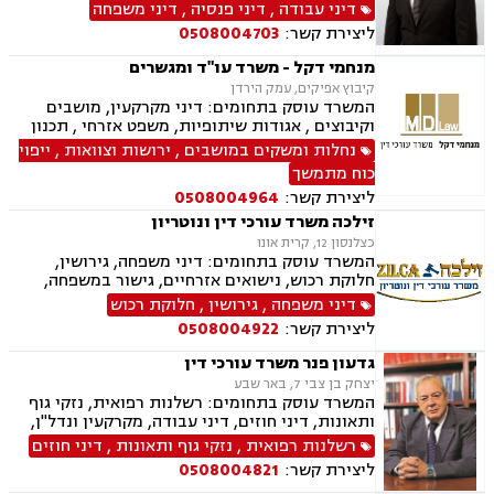
גירושין, משמורת, הסדרי ראייה, מזונות, ועוד.
דיני עבודה
,
דיני פנסיה
,
דיני משפחה
ליצירת קשר:
0508004703
מנחמי דקל - משרד עו"ד ומגשרים
קיבוץ אפיקים, עמק הירדן
המשרד עוסק בתחומים: דיני מקרקעין, מושבים
וקיבוצים , אגודות שיתופיות, משפט אזרחי , תכנון
ובניה, ירושות וצוואות, ייפוי כוח מתמשך, מסחר
נחלות ומשקים במושבים
,
ירושות וצוואות
,
ייפוי
בינלאומי, בתים משותפים, דיני עבודה, דיני חברות,
כוח מתמשך
חדלות פרעון, ליווי עסקי, נזיקין, נזקי גוף, חקלאי-
ליצירת קשר:
0508004964
עסקי, מגשרים.
זילכה משרד עורכי דין ונוטריון
כצלנסון 12, קרית אונו
המשרד עוסק בתחומים: דיני משפחה, גירושין,
חלוקת רכוש, נישואים אזרחיים, גישור במשפחה,
ירושות וצוואות, הסכמי ממון, אפוטרופסות,
דיני משפחה
,
גירושין
,
חלוקת רכוש
משמורת, מזונות, ייפוי כוח מתמשך, דיני עבודה,
ליצירת קשר:
0508004922
דיני מקרקעין, תמ"א 38, מגרשים לבניה , הפקעת
קרקעות, פינוי בינוי, תכנון ובניה, עסקאות מכר דירה,
גדעון פנר משרד עורכי דין
ליקויי בנייה, מיסוי נדל"ן, נדל"ן, נזיקין, לשון הרע,
יצחק בן צבי 7, באר שבע
תאונות דרכים, תאונות עבודה, דיני חברות, ליווי
המשרד עוסק בתחומים: רשלנות רפואית, נזקי גוף
עסקי, ליווי מיזמי סטארטאפ, קניין רוחני, רשלנות
ותאונות, דיני חוזים, דיני עבודה, מקרקעין ונדל"ן,
רפואית, רשלנות רפואית - רפואת שיניים, משרד
דיני משפחה, בנקים, פלילי, נזקי גוף, תאונות עבודה,
רשלנות רפואית
,
נזקי גוף ותאונות
,
דיני חוזים
הביטחון, נכי צה"ל, משפט צבאי
תאונות דרכים, משפט מסחרי, תביעות ביטוח ונזקי
ליצירת קשר:
0508004821
רכוש, ייפוי כוח מתמשך, נוטריון , רשלנות רפואית-