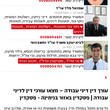
ליצירת קשר:
0508004994
שמואל פלד עו"ד
מוטה גור 7, פתח תקווה
המשרד עוסק תחומים: דיני נזיקין, רשלנות רפואית,
נזקי גוף, תאונות דרכים, תאונות עבודה, תאונות
תלמידים, ביטוח חיים, אובדן כושר עבודה, ביטוח
נזקי גוף ותאונות
,
רשלנות רפואית
,
תאונות
סיעודי, נכי צה"ל, תביעות ביטוח, נזקי רכוש, דיני
דרכים
עבודה, דיני פנסיה, פירוקים והקפאות הליכים,
ליצירת קשר:
0508004631
מקרקעין ונדל"ן, עסקאות מכר דירה, הפקעות
מקרקעין, מיסוי מקרקעין, פינוי מושכר, ייפוי כוח
לביא יעקב משרד עו"ד וחשבונאי
מתמשך, ירושות וצוואות, הסכמי ממון
בנימין 2, רמת-גן
המשרד עוסק בתחומים: בריאות הנפש, גילוי מרצון,
דיני צבא ובטחון, חדלות פרעון, נכי צה"ל, ירושות
וצוואות, רשויות מקומיות, לשון הרע, משרד הביטחון,
נכי צה"ל
,
מקרקעין ונדל"ן
,
תכנון ובניה
דיני עבודה, דיני ביטוח מיסים, דיני חוזים, חוקתי
ליצירת קשר:
0508004755
ומנהלי, דיני מקרקעין, עסקאות מכר דירה
1
עורך דין דיני עבודה – מצאו עורכי דין לדיני
עבודה | פסקדין באזור בנימינה - פסקדין
כל אדם נתקל במהלך חייו בבעיה משפטית כזו או אחרת, שלרוב אינו