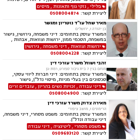
רפואית, דיני ביטוח, דיני חברות, הוצאה לפועל,
פלילי
,
נזקי גוף ותאונות
,
מיסים
ביטוח לאומי, דיני עבודה, חדלות פירעון, עבירות
ליצירת קשר:
0508004874
מס, תאונות עבודה, תאונות תלמידים, תביעות גזזת
מאיר שחל עו"ד נוטריון ומגשר
בן יהודה 1, ירושלים
המשרד עוסק בתחומים: דיני משפחה, גירושין, גישור
במשפחה, הסכמי ממון, ירושות וצוואות, אבהות ,
משמורת, אפוטרופסות, חלוקת רכוש, ידועים בציבור,
ירושות וצוואות
,
דיני משפחה
,
גירושין
תיאום הורי, נוטריון, מגשרים
ליצירת קשר:
0508004228
זהבי ושות' משרד עורכי דין
מנחם בגין 7 בית גיבור ספורט, רמת-גן
המשרד עוסק בתחומים: דיני חברות ליווי עסקי,
סכסוכים בין בעלי מניות, מיסוי נדל"ן, גישור
ובוררויות, לשון הרע, תביעות ייצוגיות דיני עבודה,
דיני עבודה
,
זכויות נשים בהריון
,
עובדים זרים
זכויות נשים בהריון, עובדים זרים, מקרקעין ונדל"ן,
ליצירת קשר:
0508004900
אגודות שיתופיות, פינוי מושכר, עסקאות מכר דירה,
נחלות ומושבים, רשות מקרקעי ישראל, משפט
מאירה צדוק משרד עורכי דין
מסחרי, מסחר בינלאומי, משפט אזרחי, גישור עסקי
הרימונים 1, מושב ציפורי
המשרד עוסק בתחומים: משפט מסחרי, דיני משפחה,
דיני עבודה ונדל"ן.
משפט מסחרי
,
ליטיגציה
,
דיני עבודה
ליצירת קשר:
0509693120