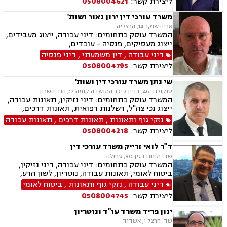
ליצירת קשר:
0508004621
משרד עורכי דין ירון נאור ושות'
אריה שנקר 14, הרצליה
המשרד עוסק בתחומים: דיני עבודה, ייצוג מעבידים,
ייצוג מעסיקים, פנסיה - עובדים,
דיני עבודה
,
דין משמעתי
,
דיני פנסיה
ליצירת קשר:
0508004795
שי נתן משרד עורכי דין ושות'
סוקולוב 46, בניין כיכר המושבה קומה 12, הוד השרון
המשרד עוסק בתחומים: דיני נזיקין, תאונות עבודה,
ייצוג נכי צה"ל, רשלנות רפואית, תאונות דרכים,
משרד הביטחון, לשון הרע, ירושות וצוואות, ייפוי כוח
נזקי גוף ותאונות
,
תאונות דרכים
,
תאונות עבודה
מתמשך
ליצירת קשר:
0508004218
ד"ר לואי זרייק משרד עורכי דין
שד' מנחם בגין 80, עפולה
המשרד עוסק בתחומים: דיני עבודה, דיני נזיקין,
ביטוח לאומי, תאונות עבודה, נוטריון, לשון הרע,
רשויות מקומיות, אבדן כושר עבודה , הטרדה מינית.
דיני עבודה
,
נזקי גוף ותאונות
,
ביטוח לאומי
ליצירת קשר:
0508004745
ינון פריד משרד עו"ד ונוטריון
שד' הרצל 1, אשדוד