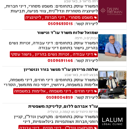
רחה פריאר 9, באר שבע
המשרד עוסק בתחומים: משפט מסחרי, דיני חברות,
ליטיגציה מסחרית ונדל"נית, צווי מניעה, תביעות
ייצוגיות, דיני ספורט, לשון הרע, תמ"א 38, עסקאות
משפט מסחרי
,
דיני חברות
,
ליטיגציה
מקרקעין, דיני חוזים, ייפוי כוח מתמשך, ירושות
ליצירת קשר:
0509693015
וצוואות, מסחר בינלאומי, משפט אזרחי, סכסוכי
שכנים, דיני עבודה, הסכמי ממון, מיסוי עירוני, מיסוי
שמואל שלוח משרד עו"ד וגישור
נדל"ן, ארנונה, היטל פיתוח, היטל השבחה, נוטריון.
הבנקים 3, חיפה
המשרד עוסק בתחומים: דיני עבודה, זכויות נשים
בהריון, גישור בתחום דיני עבודה
דיני עבודה
,
זכויות נשים בהריון
,
גישור עסקי
ליצירת קשר:
0509691146
שלמה פרידמן עו"ד מגשר בורר ונוטריון
מבצע לוט 11, באר שבע
המשרד עוסק בתחומים: דיני חוזים, דיני משפחה,
אלימות במשפחה, גירושין, ייפוי כוח מתמשך, הסדרי
ראיה, מזונות, ירושות וצוואות, הסכמי ממון, גישור
דיני חוזים
,
דיני משפחה
,
אלימות במשפחה
במשפחה, חדלות פירעון, דיני עבודה, זכויות נשים
ליצירת קשר:
0508004859
בהריון, עסקאות מכר דירה
עו"ד אברהם ללום, קליניקה משפטית
מדינת היהודים 85 קומה 3, הרצליה
המשרד עוסק בתחומים: מקרקעין ונדל"ן, קניין
רוחני,חברות ושותפויות בינלאומיות, דיני
חברות,מיסוי בינלאומי ותכנון מס,בינה מלאכותית
מקרקעין ונדל"ן
,
דיני חוזים
,
דיני עבודה