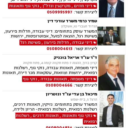
הוצאה לפועל, סדר דין אזרחי וראיות, עבירות מס
דיני חוזים
,
מקרקעין ונדל"ן
,
נזקי גוף ותאונות
כלכליות, עסקאות מכר דירה, ליקויי בנייה, מגשרים,
ליצירת קשר:
0509995997
מיסוי נדל"ן, מסים, נדל"ן, פינוי מושכר, ליטיגציה,
ירושות וצוואות, אבדן כושר עבודה, בוררים, ביטוח
טמיר כרמי משרד עורכי דין
לאומי, גישור במשפחה, גישור ובוררויות, דיני
הגדוד העברי 10, אשקלון
פשיטות רגל, הסכמי ממון, תאונות דרכים, תעבורה,
המשרד עוסק בתחומים: דיני עבודה, חדלות פירעון,
תכנון ובניה.
פשיטת רגל, הוצאה לפועל, אפוטרופסות, ירושות
וצוואות, ליטיגציה, משפט אזרחי , נדל"ן, עסקאות
דיני עבודה
,
חדלות פירעון
,
פשיטת רגל
מכר דירה, פינוי מושכר, פירוקים והקפאות הליכים,
ליצירת קשר:
0508004613
רישוי עסקים, רשויות מקומיות, תכנון ובניה, דיני
מקרקעין
ד"ר עו"ד אריאל בוכניק
קניון ברוך, ההגנה 7 פתח תקווה קומה 4, פתח תקווה
דיני משפחה, תאונות עבודה, נזקי גוף, רשלנות
רפואית, ירושות וצוואות, עסקאות מכר דירה, תאונות
עקב רשלנות, דיני עבודה, אבדן כושר עבודה, פינוי
דיני משפחה
,
תאונות עבודה
,
נזקי גוף
בינוי, דיני מקרקעין, פשיטת רגל, חדלות פרעון,
ליצירת קשר:
0508004666
תעבורה
מיכאל בן עדי עו"ד ונוטריון
הרצל 5, בית-שמש
המשרד עוסק בתחומים: נזיקין, תאונות דרכים,
רשלנות רפואית, רשלנות רפואית- הריון ולידה,
תאונות עבודה, נזקי גוף, תאונות ספורט, אבדן כושר
נזקי גוף ותאונות
,
תאונות דרכים
,
רשלנות
עבודה , דיני ביטוח, דיני עבודה, דיני מקרקעין,
רפואית
עסקאות מכר דירה, נוטריון.
ליצירת קשר:
0508004834