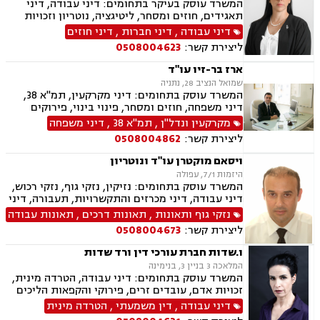
המשרד עוסק בעיקר בתחומים: דיני עבודה, דיני
מחיקת רישום פלילי, תעבורה, פש"ר, חדלות פירעון,
תאגידים, חוזים ומסחר, ליטיגציה, נוטריון וזכויות
לשון הרע, ירושות וצוואות, נוטריון, נוטריון אנגלית
נשים בהריון.
דיני עבודה
,
דיני חברות
,
דיני חוזים
ליצירת קשר:
0508004623
ארז בר-זיו עו"ד
שמואל הנציב 28, נתניה
המשרד עוסק בתחומים: דיני מקרקעין, תמ"א 38,
דיני משפחה, חוזים ומסחר, פינוי בינוי, פירוקים
והקפאות הליכים, תכנון ובניה, מזונות, לשון הרע,
מקרקעין ונדל"ן
,
תמ"א 38
,
דיני משפחה
ליטיגציה, גישור במשפחה, ירושות וצוואות, משמורת,
ליצירת קשר:
0508004862
משפט אזרחי , סדר דין אזרחי וראיות, עסקאות מכר
דירה, ערבויות ושטרות , פינוי מושכר, תאונות
ויסאם מוקטרן עו"ד ונוטריון
עבודה, תביעות יצוגיות, אבהות , אפוטרופסות,
היזמות 7/1, עפולה
גירושין, גישור ובוררויות, דיני עבודה, חלוקת רכוש.
המשרד עוסק בתחומים: נזיקין, נזקי גוף, נזקי רכוש,
דיני עבודה, דיני מכרזים והתקשרויות, תעבורה, דיני
חוזים, דיני ביטוח, דיני מקרקעין, רשלנות רפואית,
נזקי גוף ותאונות
,
תאונות דרכים
,
תאונות עבודה
תאונות ספורט, סדר דין אזרחי וראיות, חוקתי
ליצירת קשר:
0508004673
ומנהלי, גישור ובוררויות, ביטוח לאומי, תאונות
דרכים, תאונות עבודה, משרד הביטחון, נכי צה"ל,
ו.שדות חברת עורכי דין ורד שדות
לשון הרע, צווי מניעה, ירושות וצוואות, נוטריון,
המלאכה 3 בניין 3, בנימינה
רשלנות רפואית- הריון ולידה
המשרד עוסק בתחומים: דיני עבודה, הטרדה מינית,
זכויות אדם, עובדים זרים, פירוקי והקפאות הליכים
עובדים, זרים בחקלאות
דיני עבודה
,
דין משמעתי
,
הטרדה מינית