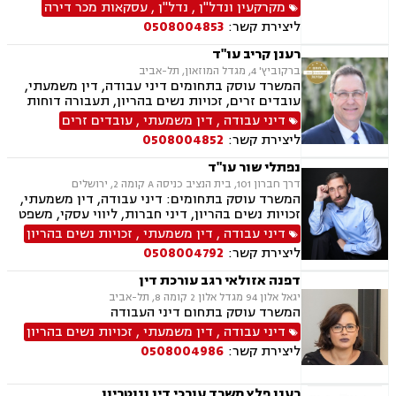
מושכר, דיירות מוגנת, דיני עבודה, הוצאה לפועל,
מקרקעין ונדל"ן
,
נדל"ן
,
עסקאות מכר דירה
צוואות וירושות, ייפוי כוח מתמשך
ליצירת קשר:
0508004853
רענן קריב עו"ד
ברקוביץ' 4, מגדל המוזאון, תל-אביב
המשרד עוסק בתחומים דיני עבודה, דין משמעתי,
עובדים זרים, זכויות נשים בהריון, תעבורה דוחות
תנועה, נהיגה בשכרות, המכון הרפואי לבטיחות
דיני עבודה
,
דין משמעתי
,
עובדים זרים
בדרכים, שלילת רשיון נהיגה, פסילת רשיון מנהלית
ליצירת קשר:
0508004852
נפתלי שור עו"ד
דרך חברון 101, בית הנציב כניסה A קומה 2, ירושלים
המשרד עוסק בתחומים: דיני עבודה, דין משמעתי,
זכויות נשים בהריון, דיני חברות, ליווי עסקי, משפט
מסחרי, משפט אזרחי, דיני חוזים, ייפוי כוח מתמשך
דיני עבודה
,
דין משמעתי
,
זכויות נשים בהריון
ירושות וצוואות.
ליצירת קשר:
0508004792
דפנה אזולאי רגב עורכת דין
יגאל אלון 94 מגדל אלון 2 קומה 8, תל-אביב
המשרד עוסק בתחום דיני העבודה
דיני עבודה
,
דין משמעתי
,
זכויות נשים בהריון
ליצירת קשר:
0508004986
רענן פלץ משרד עורכי דין ונוטריון