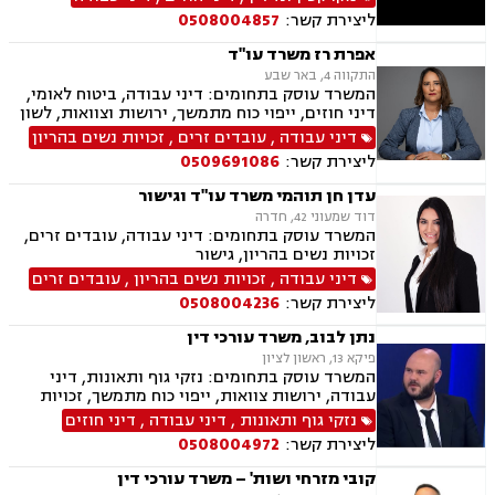
(AI) וטכנולוגיה,יישוב סכסוכים ,ביטחון וניהול
ליצירת קשר:
0508004857
משברים,,ייעוץ רגולטורי וחקיקה
אפרת רז משרד עו"ד
התקווה 4, באר שבע
המשרד עוסק בתחומים: דיני עבודה, ביטוח לאומי,
דיני חוזים, ייפוי כוח מתמשך, ירושות וצוואות, לשון
הרע, מקרקעין ונדל"ן, נזקי גוף ותאונות
דיני עבודה
,
עובדים זרים
,
זכויות נשים בהריון
ליצירת קשר:
0509691086
עדן חן תוהמי משרד עו"ד וגישור
דוד שמעוני 42, חדרה
המשרד עוסק בתחומים: דיני עבודה, עובדים זרים,
זכויות נשים בהריון, גישור
דיני עבודה
,
זכויות נשים בהריון
,
עובדים זרים
ליצירת קשר:
0508004236
נתן לבוב, משרד עורכי דין
פיקא 13, ראשון לציון
המשרד עוסק בתחומים: נזקי גוף ותאונות, דיני
עבודה, ירושות צוואות, ייפוי כוח מתמשך, זכויות
נשים בהריון ,לשון הרע
נזקי גוף ותאונות
,
דיני עבודה
,
דיני חוזים
ליצירת קשר:
0508004972
קובי מזרחי ושות' – משרד עורכי דין