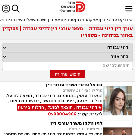


ﱐ
אינדקס עורכי דין
פסיקה
המגזין
טפסים
פסקדין Live
משאלים
שירותים מש
עורך דין דיני עבודה – מצאו עורכי דין לדיני עבודה | פסקדין
באזור בנימינה - פסקדין
חיפוש עורך דין
בת אל עוזרי משרד עורכי דין
גנרל קניג פייר 28, ירושלים
המשרד עוסק בתחומים: דיני עבודה, הוצאה לפועל,
חדלות פירעון, ייפוי כוח מתמשך, ירושות וצוואות,
ביטוח לאומי
דיני עבודה
,
הוצאה לפועל
,
חדלות פירעון
ליצירת קשר:
0508004966
לוין וולקן משרד עורכי דין
כנפי נשרים 13, ירושלים
המשרד עוסק בתחומים: דיני משפחה, משפט מסחרי,