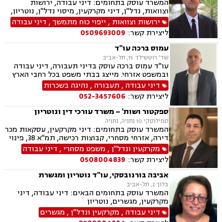
המשרד עוסק בתחומים: דיני עבודה, ירושות
וצוואות, נדל"ן, דיני מקרקעין, מיסוי נדל"ן, נוטריון,
עסקאות מכר דירה, דיני חברות, ליטיגציה, דיני
ירושות וצוואות
,
ייפוי כוח מתמשך
,
דיני עבודה
חוזים, ערבויות ושטרות , פינוי מושכר, אזרחי מסחרי
ליצירת קשר:
0509693009
עמוס ברכה עו"ד
שד' רוטשילד 15, תל-אביב
עו"ד עמוס ברכה עוסק בדיני תעבורה, דיני עבודה
ובמשפט אזרחי. מייצג בבתי משפט בכל רחבי הארץ
ובכל הערכאות. בהתאם לצרכי הלקוח מותאמים
דיני עבודה
,
תעבורה
,
נהיגה בשכרות
השירותים המשפטיים הנחוצים לו, על מנת לתת לכל
ליצירת קשר:
052-3457606
לקוח את הטיפול המשפטי הטוב ביותר.
ספקטור ושות' – משרד עורכי דין ונוטריון
סמילנסקי 10 נתניה, נתניה
המשרד עוסק בתחומים: דיני מקרקעין, עסקאות מכר
דירה, אזרחי מסחרי, קבוצות רכישה, תמ"א 38, פינוי
בינוי, פינוי מושכר, נדל"ן, מיסוי נדל"ן, ליטיגציה,
מקרקעין ונדל"ן
,
משפט מסחרי
,
דיני עבודה
גישור ובוררויות, דיור מוגן, דיירות מוגנת , דיני
ליצירת קשר:
0508004839
חוזים, דיני עבודה, דיני תאגידים, זכויות נשים
בהריון, ליווי עסקי
אביבה בורנובסקי, עו"ד נוטריון ומגשרת
בלוך 2, תל-אביב
המשרד עוסק בתחומים הבאים: דיני עבודה, דיני
מקרקעין, מגשרים, נוטריון
דיני עבודה
,
מקרקעין ונדל"ן
,
מגשרים