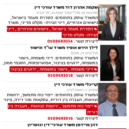
שקמה אהרון דוד משרד עורכי דין
הארבעה 28 מגדל צפוני קומה 34, תל-אביב
המשרד עוסק בתחומים: הסדרת מעמד בישראל,
נישואים אזרחיים, דיני הגירה- מקלט מדיני, משרד
הפנים, אזרחויות ואשרות, אשרות עבודה, דיני
הסדרת מעמד בישראל
,
נישואים אזרחיים
,
דיני
עבודה, זכויות נשים בהריון, חוקתי מנהלי, מומחים
הגירה- מקלט מדיני
לדין הזר.
ליצירת קשר:
0509693034
לילך הירש אופיר משרד עו"ד וגישור
מודיעים 37, שוהם
המשרד עוסק בתחומים: דיני משפחה, גישור
במשפחה, ידועים בציבור, אפוטרופסות, הסכמי ממון,
מזונות, משמורת, גירושין, נישואים אזרחיים, חלוקת
דיני משפחה
,
גישור במשפחה
,
ידועים בציבור
רכוש, מעמד אישי, תיאום הורי, זמני שהות, ניכור
ליצירת קשר:
0509693018
הורי, ירושות וצוואות, ייפוי כוח מתמשך, לשון הרע,
דיני עבודה
קריכלי משרד עורכי דין
סחרוב 5, ראשון לציון
המשרד עוסק בתחומים: ייפוי כוח מתמשך, ירושות
וצוואות, העברה בין דורית, עסקאות מכר דירה, פינוי
מושכר, דיני עבודה.
ייפוי כוח מתמשך
,
ירושות וצוואות
,
העברה בין
דורית
ליצירת קשר:
0509693016
דהן פרידמן משרד עורכי־דין ונוטריון