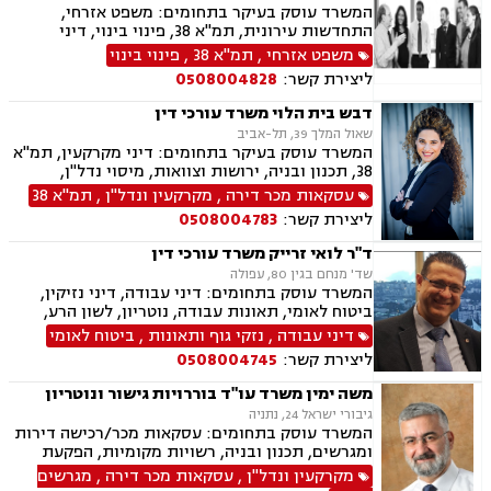
המשרד עוסק בעיקר בתחומים: משפט אזרחי,
התחדשות עירונית, תמ"א 38, פינוי בינוי, דיני
מקרקעין, מיסים, גילוי מרצון, דיני תאגידים, הפקעת
משפט אזרחי
,
תמ"א 38
,
פינוי בינוי
קרקעות, תכנון ובניה, דיור מוגן, ירושות וצוואות,
ליצירת קשר:
0508004828
חוקתי ומנהלי, ליווי עסקי, ליטיגציה, ליקויי בנייה,
לשון הרע, מיסוי נדל"ן, מיסוי עירוני, מיסוי פלילי,
דבש בית הלוי משרד עורכי דין
מסחר בינלאומי, נוטריון, דיני התיישנות, זכויות
שאול המלך 39, תל-אביב
יוצרים, נדל"ן, סדר דין אזרחי וראיות, עבירות מס
המשרד עוסק בעיקר בתחומים: דיני מקרקעין, תמ"א
כלכליות, עסקאות מכר דירה, ערבויות ושטרות, פינוי
38, תכנון ובניה, ירושות וצוואות, מיסוי נדל"ן,
מושכר, קבוצות רכישה, רישוי עסקים, עריכת ייפוי
עסקאות מכר דירה, פינוי בינוי, קבוצות רכישה,
עסקאות מכר דירה
,
מקרקעין ונדל"ן
,
תמ"א 38
כוח מתמשך
רשויות מקומיות.
ליצירת קשר:
0508004783
ד"ר לואי זרייק משרד עורכי דין
שד' מנחם בגין 80, עפולה
המשרד עוסק בתחומים: דיני עבודה, דיני נזיקין,
ביטוח לאומי, תאונות עבודה, נוטריון, לשון הרע,
רשויות מקומיות, אבדן כושר עבודה , הטרדה מינית.
דיני עבודה
,
נזקי גוף ותאונות
,
ביטוח לאומי
ליצירת קשר:
0508004745
משה ימין משרד עו"ד בוררויות גישור ונוטריון
גיבורי ישראל 24, נתניה
המשרד עוסק בתחומים: עסקאות מכר/רכישה דירות
ומגרשים, תכנון ובניה, רשויות מקומיות, הפקעת
קרקעות, פינוי בינוי, תמא 38, ליקויי בניה, עתירות
מקרקעין ונדל"ן
,
עסקאות מכר דירה
,
מגרשים
מנהליות, בג"ץ, ירושות וצוואות, יפוי כח מתמשך,