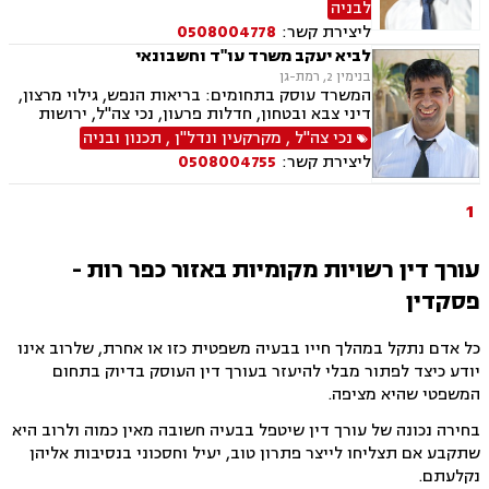
לבניה
גישורים
ליצירת קשר:
0508004778
לביא יעקב משרד עו"ד וחשבונאי
בנימין 2, רמת-גן
המשרד עוסק בתחומים: בריאות הנפש, גילוי מרצון,
דיני צבא ובטחון, חדלות פרעון, נכי צה"ל, ירושות
וצוואות, רשויות מקומיות, לשון הרע, משרד הביטחון,
נכי צה"ל
,
מקרקעין ונדל"ן
,
תכנון ובניה
דיני עבודה, דיני ביטוח מיסים, דיני חוזים, חוקתי
ליצירת קשר:
0508004755
ומנהלי, דיני מקרקעין, עסקאות מכר דירה
1
עורך דין רשויות מקומיות באזור כפר רות -
פסקדין
כל אדם נתקל במהלך חייו בבעיה משפטית כזו או אחרת, שלרוב אינו
יודע כיצד לפתור מבלי להיעזר בעורך דין העוסק בדיוק בתחום
המשפטי שהיא מציפה.
בחירה נכונה של עורך דין שיטפל בבעיה חשובה מאין כמוה ולרוב היא
שתקבע אם תצליחו לייצר פתרון טוב, יעיל וחסכוני בנסיבות אליהן
נקלעתם.