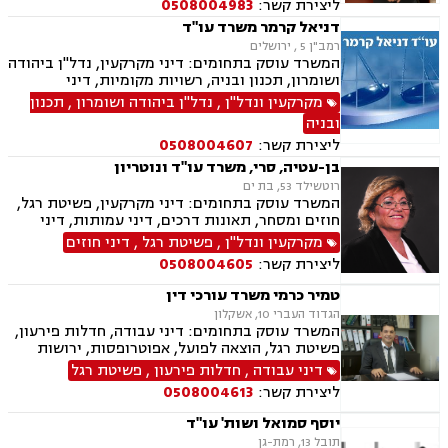
ליצירת קשר:
0508004983
וקיבוצים , עסקאות מכר דירה, דיור מוגן, רשות
מקרקעי ישראל, צווי הריסה, ירושות וצוואות, הסכמי
דניאל קרמר משרד עו"ד
ממון
רמב"ן 5 , ירושלים
המשרד עוסק בתחומים: דיני מקרקעין, נדל"ן ביהודה
ושומרון, תכנון ובניה, רשויות מקומיות, דיני
תאגידים ופלילי
מקרקעין ונדל"ן
,
נדל"ן ביהודה ושומרון
,
תכנון
ובניה
ליצירת קשר:
0508004607
בן-עטיה, סרי, משרד עו"ד ונוטריון
רוטשילד 53, בת ים
המשרד עוסק בתחומים: דיני מקרקעין, פשיטת רגל,
חוזים ומסחר, תאונות דרכים, דיני עמותות, דיני
תאגידים, הסכמי ממון, חדלות פרעון, חוקתי ומנהלי,
מקרקעין ונדל"ן
,
פשיטת רגל
,
דיני חוזים
ידועים בציבור, ירושות וצוואות, ליווי עסקי,
ליצירת קשר:
0508004605
ליטיגציה, ליקויי בנייה, תמ"א 38, היטל השבחה,
חלוקת רכוש, מגרשים לבניה , נדל"ן, נוטריון,
טמיר כרמי משרד עורכי דין
עסקאות מכר דירה, פינוי בינוי, פינוי מושכר, פירוקים
הגדוד העברי 10, אשקלון
והקפאות הליכים, צווי הריסה, צווי מניעה, רשויות
המשרד עוסק בתחומים: דיני עבודה, חדלות פירעון,
מקומיות, רשות מקרקעי ישראל, תאונות עבודה,
פשיטת רגל, הוצאה לפועל, אפוטרופסות, ירושות
תאונות עקב רשלנות, תאונות ספורט, תאונות
וצוואות, ליטיגציה, משפט אזרחי , נדל"ן, עסקאות
דיני עבודה
,
חדלות פירעון
,
פשיטת רגל
תלמידים, תכנון ובניה, ייפוי כוח מתשמך, גישור
מכר דירה, פינוי מושכר, פירוקים והקפאות הליכים,
ובוררויות
ליצירת קשר:
0508004613
רישוי עסקים, רשויות מקומיות, תכנון ובניה, דיני
מקרקעין
יוסף סמואל ושות' עו"ד
תובל 13, רמת-גן