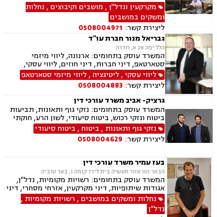
דירה, מיסוי נדל"ן, ייפוי כוח מתמשך, הסכמי ממון,
מקרקעין ונדל"ן
,
מושבים וקיבוצים
,
נחלות
חלוקת רכוש, עסקאות מתנה, אפוטרופסות, רשויות
ומשקים במושבים
מקומיות, אגודות שיתופיות, גישור ובוררות, דיני
ליצירת קשר:
0508004971
חוזים.
גבריאל מנור חברת עו"ד
הלל יפה 28 א, חדרה
המשרד עוסק בתחומים: ארנונה, ליווי מיזמי
סטארטאפ, דיני חברות, דיני חוזים, ליווי עסקי,
משפט מסחרי, תביעות ביטוח ונזקי רכוש, גישור
ליווי עסקי
,
ליטיגציה
,
ליווי מיזמי סטארטאפ
עסקי, הייטק, דיני מכרזים והתקשרויות, דיני
ליצירת קשר:
0508004883
עמותות, רשויות מקומיות, אנרגליה סולרית
מתחדשת
גרציק- אביב משרד עורכי דין
המשרד עוסק בתחומים: נזקי גוף ותאונות, תביעות
ביטוח ונזקי רכוש, ביטוח סיעודי, לשון הרע, חוקתי
מנהלי, ייפוי כוח מתמשך, רשויות מקומיות משפטי
נזקי גוף ותאונות
,
ביטוח
,
ביטוח סיעודי
מסחרי אזרחי
ליצירת קשר:
0508004629
בעז עמיר משרד עורכי דין
הבאר 101 אזור תעשיה בית לירז קומה 1, באר טוביה
המשרד עוסק בתחומים: רשויות מקומיות, נדל"ן,
אגודות שיתופיות, דיני מקרקעין, אזרחי מסחרי, דיני
בוררות, עובדים זרים, דיני תאגידים, גישור
נחלות ומשקים במושבים
,
רשויות מקומיות
,
ובוררויות, מיסוי נדל"ן, תמ"א 38, תכנון ובניה, נחלות
נדל"ן
ומשקים במושבים, הפקעת קרקעות, מושבים