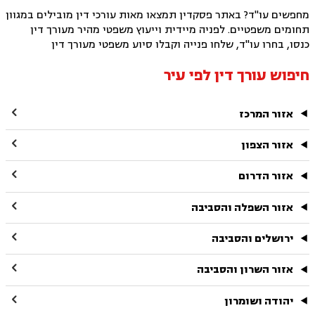
מחפשים עו"ד? באתר פסקדין תמצאו מאות עורכי דין מובילים במגוון
תחומים משפטיים. לפניה מיידית וייעוץ משפטי מהיר מעורך דין
כנסו, בחרו עו"ד, שלחו פנייה וקבלו סיוע משפטי מעורך דין
חיפוש עורך דין לפי עיר

אזור המרכז

אזור הצפון

אזור הדרום

אזור השפלה והסביבה

ירושלים והסביבה

אזור השרון והסביבה

יהודה ושומרון