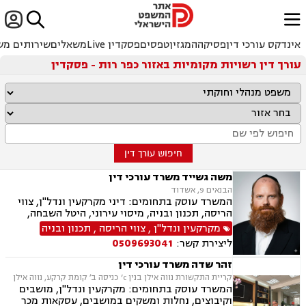


ﱐ
אינדקס עורכי דין
פסיקה
המגזין
טפסים
פסקדין Live
משאלים
שירותים מש
עורך דין רשויות מקומיות באזור כפר רות - פסקדין
חיפוש עורך דין
משה גשייד משרד עורכי דין
הבנאים 9, אשדוד
המשרד עוסק בתחומים: דיני מקרקעין ונדל"ן, צווי
הריסה, תכנון ובניה, מיסוי עירוני, היטל השבחה,
היטל פיתוח, ארנונה, רשויות מקומיות, רישוי עסקים
מקרקעין ונדל"ן
,
צווי הריסה
,
תכנון ובניה
ליצירת קשר:
0509693041
זהר שדה משרד עורכי דין
קריית התקשורת נווה אילן בנין c’ כניסה ב׳ קומת קרקע, נווה אילן
המשרד עוסק בתחומים: מקרקעין ונדל"ן, מושבים
וקיבוצים, נחלות ומשקים במושבים, עסקאות מכר