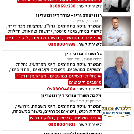
מגרשים לבניה ,נחלות ומשקים במושבים, רשות
ליצירת קשר:
0509697230
מקרקעי ישראל, צווי הריסה, מיסוי נדל"ן, היטל
פיתוח, היטל השבחה, דיני חוזים, תביעות ייצוגיות,
רונן יצחק גרין - עורך דין ונוטריון
ירושות וצוואות, נוטריון, דיני מכרזים והתקשרויות,
החורש 16, נס ציונה
חוקתי ומנהלי, רישוי עסקים, דיני חברות, סכסוך בין
המשרד עוסק בתחומים: נדל"ן, עסקאות מכר דירה,
בעלי מניות, ליווי עסקי, הגבלים עסקיים, בנקים,
ליקויי בנייה, פינוי מושכר, ירושות וצוואות, חדלות
ערבויות ושטרות, קניין רוחני, זכויות יוצרים, דיני
פירעון, לשון הרע, נוטריון, מיסוי מקרקעין, תמ"א 38,
ייפוי כוח מתמשך
,
ירושות וצוואות
,
ליקויי בנייה
בנקאות, חברות אשראי סליקה
ייפוי כוח מתמשך, דיני עבודה, מגשר ובורר
ליצירת קשר:
0508004838
גל משרד עורכי דין
קיבוץ העוגן , עמק חפר
המשרד עוסק בתחומים: דיני מקרקעין, נחלות
ומשקים במושבים, מושבים וקיבוצים , פינוי בינוי,
תמ"א 38, עסקאות מכר דירה, רשות מקרקעי ישראל,
נחלות ומשקים במושבים
,
מקרקעין ונדל"ן
,
השקעות בחו"ל, קבוצות רכישה, נדל"ן, מגרשים
מושבים וקיבוצים
לבניה , רישום קבלנים, נדל"ן ביהודה ושומרון, מיסוי
ליצירת קשר:
0508004804
נדל"ן, נוטריון, מגשרים
זילכה משרד עורכי דין ונוטריון
כצלנסון 12, קרית אונו
המשרד עוסק בתחומים: דיני משפחה, גירושין,
חלוקת רכוש, נישואים אזרחיים, גישור במשפחה,
ירושות וצוואות, הסכמי ממון, אפוטרופסות,
דיני משפחה
,
גירושין
,
חלוקת רכוש
משמורת, מזונות, ייפוי כוח מתמשך, דיני עבודה,
ליצירת קשר:
0508004922
דיני מקרקעין, תמ"א 38, מגרשים לבניה , הפקעת
קרקעות, פינוי בינוי, תכנון ובניה, עסקאות מכר דירה,
יהושע (שוקי) ג'אנה, עורך דין