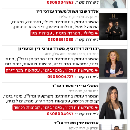
ליצירת קשר:
0508004863
ונדל"ן, אזרחות זרה ודרכון זר, דיני חוזים, דיני
ספורט, לשון הרע, ירושות וצוואות, מיסוי נדל"ן.
אלדר שבו ושות' משרד עורכי דין
האומן 25, תלפיות, ירושלים
המשרד עוסק בתחומים: פלילי, תעבורה, מיסים,
הוצאה לפועל, חדלות פירעון, דיני צבא וביטחון,
ליטיגציה אזרחית
פלילי
,
הטרדה מינית
,
עבירות מין
ליצירת קשר:
0509691085
יהודית דוידוביץ, משרד עורכי דין ונוטריון
החרוב 2, מרכז מסחרי נווה אילן, יבנה
המשרד עוסק בתחומים: דיני מקרקעין ונדל"ן, פינוי
בינוי, עסקאות מכר דירה, ירושות וצוואות, ייפוי כוח
מתמשך, מיסוי נדל"ן, תמ"א 38, הסכמי ממון,
מקרקעין ונדל"ן
,
פינוי בינוי
,
עסקאות מכר דירה
מושבים וקיבוצים, מגרשים לבניה.
ליצירת קשר:
0508004727
נטאלי גריידי משרד עו"ד
בית אל 16, תל-אביב
המשרד עוסק בתחומים: מקרקעין ונדל"ן, פינוי בינוי,
קבוצות רכישה, עסקאות מכר דירה, מגרשים לבניה,
רשות מקרקעי ישראל, בתים משותפים, נדל"ן
מקרקעין ונדל"ן
,
פינוי בינוי
,
קבוצות רכישה
ביהודה ושומרון, מיסוי נדל"ן, היטל השבחה, מיסוי
ליצירת קשר:
0508004957
עירוני, ירושות וצוואות, ייפוי כוח מתמשך
אברהם ימין משרד עו"ד
זבולון 6, קריית אתא