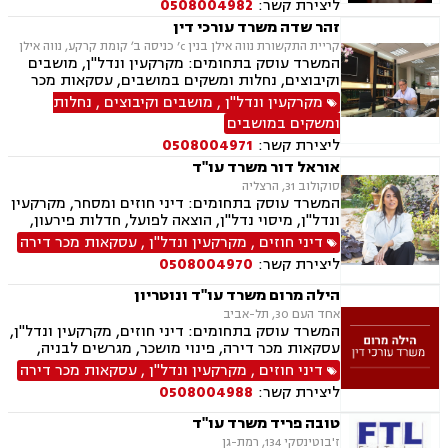
ליצירת קשר:
0508004982
זהר שדה משרד עורכי דין
קריית התקשורת נווה אילן בנין c’ כניסה ב׳ קומת קרקע, נווה אילן
המשרד עוסק בתחומים: מקרקעין ונדל"ן, מושבים
וקיבוצים, נחלות ומשקים במושבים, עסקאות מכר
דירה, מיסוי נדל"ן, ייפוי כוח מתמשך, הסכמי ממון,
מקרקעין ונדל"ן
,
מושבים וקיבוצים
,
נחלות
חלוקת רכוש, עסקאות מתנה, אפוטרופסות, רשויות
ומשקים במושבים
מקומיות, אגודות שיתופיות, גישור ובוררות, דיני
ליצירת קשר:
0508004971
חוזים.
אוראל דור משרד עו"ד
סוקולוב 31, הרצליה
המשרד עוסק בתחומים: דיני חוזים ומסחר, מקרקעין
ונדל"ן, מיסוי נדל"ן, הוצאה לפועל, חדלות פירעון,
גביית חובות, משפט אזרחי.
דיני חוזים
,
מקרקעין ונדל"ן
,
עסקאות מכר דירה
ליצירת קשר:
0508004970
הילה מרום משרד עו"ד ונוטריון
אחד העם 30, תל-אביב
המשרד עוסק בתחומים: דיני חוזים, מקרקעין ונדל"ן,
עסקאות מכר דירה, פינוי מושכר, מגרשים לבניה,
מיסוי מקרקעין, ירושות וצוואת, ייפוי כוח מתמשך,
דיני חוזים
,
מקרקעין ונדל"ן
,
עסקאות מכר דירה
נוטריון.
ליצירת קשר:
0508004988
טובה פריד משרד עו"ד
ז'בוטינסקי 134, רמת-גן