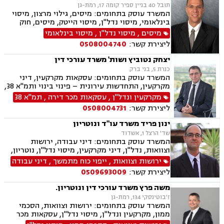
תובל 40 בניין ספיר קומה 17, רמת-גן
המשרד עוסק בתחומים: מיסים, גילוי מרצון, מיסוי
בינלאומי, מיסוי נדל"ן, מיסוי הייטק, מיסים, חוק
עידוד השקעות הון.
מיסים
,
מיסוי נדל"ן
,
מיסוי בינלאומי
ליצירת קשר:
0508004740
יצחק נטוביץ ושות' משרד עורכי דין
כנרת 5, בני ברק
המשרד עוסק בתחומים: עסקאות מקרקעין, דיני
מקרקעין, התחדשות עירונית – פינוי בינוי ותמ"א 38,
מיסוי מקרקעין, קבוצות רכישה, תכנון ובניה
מקרקעין ונדל"ן
,
עסקאות מכר דירה
,
תמ"א 38
ליצירת קשר:
0508004731
ינון פריד משרד עו"ד ונוטריון
שד' הרצל 1, אשדוד
המשרד עוסק בתחומים: דיני עבודה, ירושות
וצוואות, נדל"ן, דיני מקרקעין, מיסוי נדל"ן, נוטריון,
עסקאות מכר דירה, דיני חברות, ליטיגציה, דיני
ירושות וצוואות
,
ייפוי כוח מתמשך
,
דיני עבודה
חוזים, ערבויות ושטרות , פינוי מושכר, אזרחי מסחרי
ליצירת קשר:
0509693009
משה פרץ משרד עורכי דין ונוטריון.
ז'בוטינסקי 134, רמת-גן
המשרד עוסק בתחומים: ירושות וצוואות, הסכמי
ממון, מקרקעין ונדל"ן, מיסוי נדל"ן, עסקאות מכר
דירה, פינוי מושכר, נוטריון,