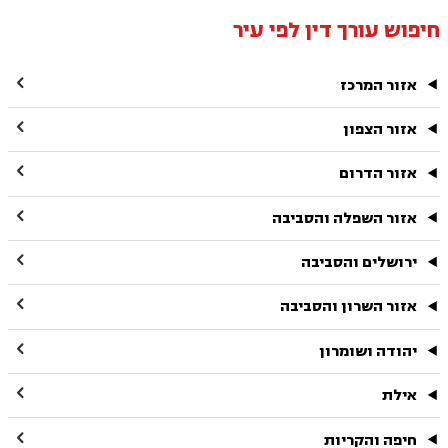
חיפוש עורך דין לפי עיר

אזור המרכז

אזור הצפון

אזור הדרום

אזור השפלה והסביבה

ירושלים והסביבה

אזור השרון והסביבה

יהודה ושומרון

אילת

חיפה והקריות