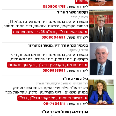
וצוואות
ליצירת קשר:
0508004733
וקסמן משרד עו"ד
כיאט 3, חיפה
המשרד עוסק בתחומים: דיני מקרקעין, תמ"א 38,
סכסוכי מקרקעין, ירושות וצוואות, דיני חוזים ומסחר,
עסקאות מכר דירה, מיסוי נדל"ן, נדל"ן, דיור מוגן.
מקרקעין ונדל"ן
,
תמ"א 38
,
ירושות וצוואות
ליצירת קשר:
0508004697
בנימין הנר עורך דין, מגשר ונוטריון
הרצל 5, אשקלון
המשרד עוסק בתחומים: דיני חוזים ומסחר, דיני
מקרקעין, דיני נזיקין, דיני עבודה, דיני תאגידים,
הוצאה לפועל, סדר דין אזרחי וראיות, עבירות מס
דיני חוזים
,
מקרקעין ונדל"ן
,
נזקי גוף ותאונות
כלכליות, עסקאות מכר דירה, ליקויי בנייה, מגשרים,
ליצירת קשר:
0509995997
מיסוי נדל"ן, מסים, נדל"ן, פינוי מושכר, ליטיגציה,
ירושות וצוואות, אבדן כושר עבודה, בוררים, ביטוח
גילה פרין, עו"ד
לאומי, גישור במשפחה, גישור ובוררויות, דיני
דרך הברוש 1 א מושב ירקונה, הוד השרון
פשיטות רגל, הסכמי ממון, תאונות דרכים, תעבורה,
משרד עו"ד גילה פרין הוקם בשנת 1994 ועוסק
תכנון ובניה.
במגוון נושאים : דיני מקרקעין, נדל"ן, עסקאות מכר
דירה, מיסוי נדל"ן, ירושות וצוואות, אפוטרופסות,
ירושות וצוואות
,
מקרקעין ונדל"ן
,
נדל"ן
הסכמי ממון, ייפוי כוח מתמשך, הוצאה לפועל, דיני
ליצירת קשר:
09-7406811
חוזים ומסחר, קבוצות רכישה, מושבים וקיבוצים,
מגרשים חקלאיים, מגרשים לבניה, נוטריון
כהן-ראובן שות' משרד עו"ד