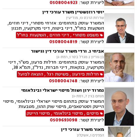
ליצירת קשר:
0508004923
יוסי רוזנשטיין משרד עורכי דין
שדרות הרכס 13, מודיעין
המשרד עוסק בתחומים: אזרחי מסחרי, דיני חוזים,
השקעות בחו"ל, דיני ביטוח, דיני מקרקעין, תכנון
ובניה, ליקויי בניה, מושבים וקיבוצים, פינוי בינוי,
משפט מסחרי
,
דיני חוזים
,
השקעות בחו"ל
קבוצות רכישה, עסקאות מכר דירה, נדל"ן, פינוי
ליצירת קשר:
0508004819
מושכר, הפקעת קרקעות, מגרשים לבניה,נחלות
ומשקים במושבים, רשות מקרקעי ישראל, צווי
אביחי נ. ורדי משרד עורכי דין וגישור
הריסה, דיני חברות, ליווי עסקי, מיסוי נדל"ן, תמא
בן גוריון 2 מגדל בסר 1, רמת-גן
38, פשיטת רגל, תביעות ייצוגיות
המשרד עוסק בתחומים: חדלות פרעון, פש"ר, דיני
מקרקעין, בנקאות, דיני חברות, נדל"ן, תמ"א 38,
מיוסי מקרקעין, ליטגציה, גישור עסקי
חדלות פירעון
,
פשיטת רגל
,
הוצאה לפועל
ליצירת קשר:
0508004748
נמרוד ירון ושות' מיסוי ישראלי ובינלאומי
מנחם בגין 7, רמת-גן
המשרד עוסק בתחום מיסוי ישראלי ובינלאומי, מיסוי
הייטק וסטרטאפים, מיסוי שוק ההון, מטבעות
דיגיטליים, גילוי מרצון, דיני חברות, ליווי מיזמים,
מיסים
,
מיסוי בינלאומי
,
מיסוי הייטק
מיזוגים ורכישות, השקעות נדל"ן ופעילות עסקית
ליצירת קשר:
0509693098
בחו"ל, פטור ממס הכנסה מטעמים רפואיים, עבירות
מס, חוק עידוד השקעות הון ועוד.
מאור משרד עורכי דין
הפנינים 1, אשקלון