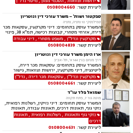
ירושות וצוואות
,
הסכמי ממון
,
מיסוי נדל"ן
ליצירת קשר:
0508004660
ספקטור ושות' – משרד עורכי דין ונוטריון
סמילנסקי 10 נתניה, נתניה
המשרד עוסק בתחומים: דיני מקרקעין, עסקאות מכר
דירה, אזרחי מסחרי, קבוצות רכישה, תמ"א 38, פינוי
בינוי, פינוי מושכר, נדל"ן, מיסוי נדל"ן, ליטיגציה,
מקרקעין ונדל"ן
,
משפט מסחרי
,
דיני עבודה
גישור ובוררויות, דיור מוגן, דיירות מוגנת , דיני
ליצירת קשר:
0508004839
חוזים, דיני עבודה, דיני תאגידים, זכויות נשים
בהריון, ליווי עסקי
ארז הימן משרד עורכי דין ונוטריון
דרך מנחם בגין 144 א', תל-אביב
המשרד עוסק בתחומים: עסקאות מכר דירה,
ליטיגציה, דיני מקרקעין, ירושות וצוואות, גישור
ובוררויות, נדל"ן, מיסוי נדל"ן, נוטריון, ערבויות
מקרקעין ונדל"ן
,
עסקאות מכר דירה
,
נדל"ן
ושטרות , תמ"א 38, ליקויי בנייה, בנקים, סדר דין
ליצירת קשר:
0508004661
אזרחי וראיות, דיני חוזים, הסכמי ממון, קבוצות
רכישה, פינוי מושכר, ייפוי כח מתמשך
שמואל פלד עו"ד
מוטה גור 7, פתח תקווה
המשרד עוסק תחומים: דיני נזיקין, רשלנות רפואית,
נזקי גוף, תאונות דרכים, תאונות עבודה, תאונות
תלמידים, ביטוח חיים, אובדן כושר עבודה, ביטוח
נזקי גוף ותאונות
,
רשלנות רפואית
,
תאונות
סיעודי, נכי צה"ל, תביעות ביטוח, נזקי רכוש, דיני
דרכים
עבודה, דיני פנסיה, פירוקים והקפאות הליכים,
ליצירת קשר:
0508004631
מקרקעין ונדל"ן, עסקאות מכר דירה, הפקעות