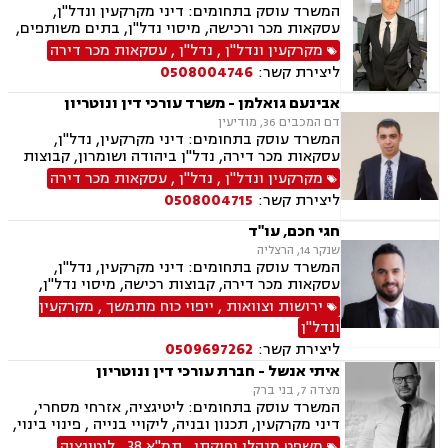
המשרד עוסק בתחומים: דיני מקרקעין ונדל"ן,
עסקאות מכר ורכישה, מיסוי נדל"ן, בתים משותפים,
תכנון ובניה, ליקוי בניה, מושבים וקיבוצים, קבוצת
מקרקעין ונדל"ן
,
נדל"ן
,
עסקאות מכר דירה
רכישה, מגרשים לבניה, רשות מקרקעי ישראל,
ליצירת קשר:
0508004746
ירושות וצוואות, הסכמי ממון, ייפוי כוח מתמשך, דיני
משפחה, פונדקאות, מזונות, גישור, אפוטרופסות,
אבינעם גואלמן - משרד עורכי דין ונוטריון
גירושין, נשואים אזרחיים, מעמד אישי, ניכור הורי,
דם המכבים 36, מודיעין
זמני שהות, העברה בין דורית
המשרד עוסק בתחומים: דיני מקרקעין, נדל"ן,
עסקאות מכר דירה, נדל"ן ביהודה ושומרון, קבוצות
רכישה, מיסוי נדל"ן, פינוי מושכר, בתים משותפים,
מקרקעין ונדל"ן
,
נדל"ן
,
עסקאות מכר דירה
ייפוי כוח מתמשך, ירושות וצוואות, רישוי נשק, דיני
ליצירת קשר:
0508004715
חוזים ונוטריון
חגי חכם, עו"ד
שנקר 14, הרצליה
המשרד עוסק בתחומים: דיני מקרקעין, נדל"ן,
עסקאות מכר דירה, קבוצות רכישה, מיסוי נדל"ן,
אזרחי מסחרי, ירושות וצוואות, ייפוי כוח מתמשך
ירושות וצוואות
,
ייפוי כוח מתמשך
,
מקרקעין
ונדל"ן
ליצירת קשר:
0509697262
איתי אנשל - חברת עורכי דין ונוטריון
מצדה 7, בני ברק
המשרד עוסק בתחומים: ליטיגציה, אזרחי מסחרי,
דיני מקרקעין, תכנון ובניה, ליקויי בנייה , פינוי בינוי,
קבוצות רכישה, עסקאות מכר דירה, פינוי מושכר,
משפט מנהלי וחוקתי
,
תמ"א 38
,
ליטיגציה