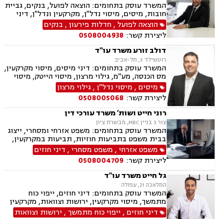
המשרד עוסק בתחומים: הוצאה לפועל, בנקים, גביית
חובות, מיסים, מיסוי נדל"ן, מקרקעין ונדל"ן, דיני
משפחה, מזונות, ביטוח לאומי, ירושות וצוואות, ייפוי
הוצאה לפועל
,
חדלות פירעון
,
בנקים
כוח מתמשך, חדלות פירעון.
ליצירת קשר:
0508004938
דולב זורע משרד עו"ד
רוטשילד 3, תל-אביב
המשרד עוסק בתחומים: דיני מיסים, מיסוי מקרקעין,
מס הכנסה, מע"מ, גילוי מרצון, מיסוי הייטק, מיסוי
שוק ההון, מיסוי בינלאומי
מיסים
,
מיסוי נדל"ן
,
גילוי מרצון
ליצירת קשר:
0508005068
רוני חייט ושות’ משרד עורכי דין
צור 3 בניין MBC, מבשרת ציון
המשרד עוסק בתחומים: משפט אזרחי ומסחרי, ייצוג
בבית משפט בתביעות חוזיות, תביעות במקרקעין,
ענייני ירושות וצוואות, דיני עבודה, נזיקין, עסקאות
משפט אזרחי
,
משפט מסחרי
,
דיני חוזים
נדל"ן, מכר דירה, ייפוי כוח מתמשך
ליצירת קשר:
0508004709
גל חייט משרד עו"ד
המלאכה 21, עפולה
המשרד עוסק בתחומים: דיני חוזים, ייפוי כוח
מתמשך, מיסוי מקרקעין, ירושות וצוואות, מקרקעין
ונדל"ן, עסקאות מכר דירה, נדל"ן מסחרי, הסכמי
דיני חוזים
,
ייפוי כוח מתמשך
,
ירושות וצוואות
ממון