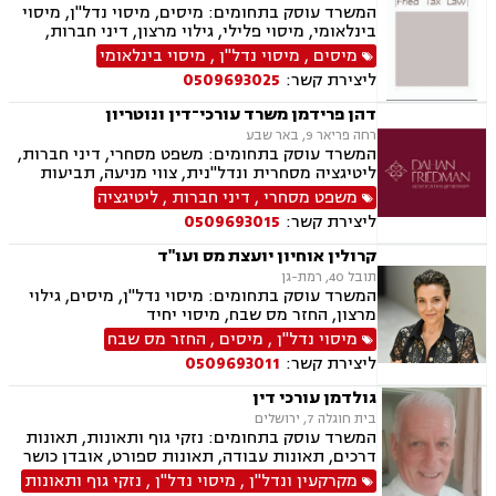
המשרד עוסק בתחומים: מיסים, מיסוי נדל"ן, מיסוי
בינלאומי, מיסוי פלילי, גילוי מרצון, דיני חברות,
רישום חברות, פירוקים והקפאת הליכים, סכסוך בין
מיסים
,
מיסוי נדל"ן
,
מיסוי בינלאומי
בעלי מניות, עסקאות מכר דירה, ירושות וצוואות,
ליצירת קשר:
0509693025
עיזבונות, ייפוי כוח מתמשך.
דהן פרידמן משרד עורכי־דין ונוטריון
רחה פריאר 9, באר שבע
המשרד עוסק בתחומים: משפט מסחרי, דיני חברות,
ליטיגציה מסחרית ונדל"נית, צווי מניעה, תביעות
ייצוגיות, דיני ספורט, לשון הרע, תמ"א 38, עסקאות
משפט מסחרי
,
דיני חברות
,
ליטיגציה
מקרקעין, דיני חוזים, ייפוי כוח מתמשך, ירושות
ליצירת קשר:
0509693015
וצוואות, מסחר בינלאומי, משפט אזרחי, סכסוכי
שכנים, דיני עבודה, הסכמי ממון, מיסוי עירוני, מיסוי
קרולין אוחיון יועצת מס ועו"ד
נדל"ן, ארנונה, היטל פיתוח, היטל השבחה, נוטריון.
תובל 40, רמת-גן
המשרד עוסק בתחומים: מיסוי נדל"ן, מיסים, גילוי
מרצון, החזר מס שבח, מיסוי יחיד
מיסוי נדל"ן
,
מיסים
,
החזר מס שבח
ליצירת קשר:
0509693011
גולדמן עורכי דין
בית חוגלה 7, ירושלים
המשרד עוסק בתחומים: נזקי גוף ותאונות, תאונות
דרכים, תאונות עבודה, תאונות ספורט, אובדן כושר
עבודה, תאונות עקב רשלנות, תביעות ביטוח ונזקי
מקרקעין ונדל"ן
,
מיסוי נדל"ן
,
נזקי גוף ותאונות
רכוש, ביטוח לאומי, רשלנות רפואית, מקרקעין