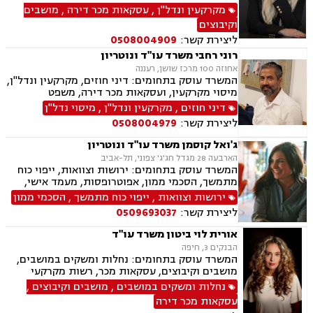
מקרקעי ישראל, בתים משותפים, מיסוי נדלן, ייפוי
מקרקעין ונדל"ן
,
עסקאות מכר דירה
,
מושבים
כוח מתמשך, ירושות וצוואות, גישור, הסכמי ממון,
וקיבוצים
העברה בין דורית.
ליצירת קשר:
0508004909
רוני רחבי משרד עו"ד ונוטריון
אחוזה 100 מרכז שושן, רעננה
המשרד עוסק בתחומים: דיני חוזים, מקרקעין ונדל"ן,
מיסוי מקרקעין, ועסקאות מכר דירה, משפט
אזרחי-מסחרי, ייפוי כוח מתמשך, ירושות וצוואות,
דיני חוזים
,
מקרקעין ונדל"ן
,
מיסוי נדל"ן
דיני עבודה, דיני משפחה, הסכמי ממון, נזקי גוף
ליצירת קשר:
0508004979
ותאונות, נוטריון.
ג'ואל קוסמן משרד עו"ד ונוטריון
הארבעה 28 מגדל חג'ג' צפוני, תל-אביב
המשרד עוסק בתחומים: ירושות וצוואות, ייפוי כוח
מתמשך, הסכמי ממון, אפוטרופסות, מעמד אישי,
ידועים בציבור, אבהות, חלוקת רכוש, דיני עליה, דיני
ירושות וצוואות
,
ייפוי כוח מתמשך
,
הסכמי ממון
מקרקעין, עסקאות מכר דירה מקבלן או יד שניה,
ליצירת קשר:
0509693037
מיסוי מקרקעין, נוטריון עברית צרפתית אנגלית.
אורית לוי ביטון משרד עו"ד
הבנקים 3, חיפה
המשרד עוסק בתחומים: נחלות ומשקים במושבים,
מושבים וקיבוצים, עסקאות מכר, רשות מקרקעי
ישראל, מיסוי מקרקעין, הסדרת נחלות, עסקאות
נחלות ומשקים במושבים
,
מושבים וקיבוצים
,
פל"ח (פעילות לא חקלאית), ייפוי כוח מתמשך,
עסקאות מכר דירה
ירושות וצוואות.