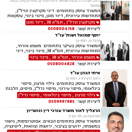
רחוב הערבה 1, גבעת שמואל פינת הסיבים, פתח תקווה, גבעת
שמואל
המשרד עוסק בתחומים: דיני מקרקעין ונדל"ן,
התחדשות עירונית, דיור מוגן, פינוי בינוי, עסקאות
מכר דירה, פינוי מושכר, מגרשים לבניה, מיסוי
מקרקעין ונדל"ן
,
תמ"א 38
,
דיור מוגן
מקרקעין, דיני חוזים, דיני משפחה, ירושות וצוואות,
ליצירת קשר:
0508004758
הסכמי ממון, עסקאות מתנה, ייפוי כוח מתמשך.
יוסף סמואל ושות' עו"ד
תובל 13, רמת-גן
המשרד עוסק בעיקר בתחומים: משפט אזרחי,
התחדשות עירונית, תמ"א 38, פינוי בינוי, דיני
מקרקעין, מיסים, גילוי מרצון, דיני תאגידים, הפקעת
משפט אזרחי
,
תמ"א 38
,
פינוי בינוי
קרקעות, תכנון ובניה, דיור מוגן, ירושות וצוואות,
ליצירת קשר:
0508004828
חוקתי ומנהלי, ליווי עסקי, ליטיגציה, ליקויי בנייה,
לשון הרע, מיסוי נדל"ן, מיסוי עירוני, מיסוי פלילי,
איתי הכהן עו"ד
מסחר בינלאומי, נוטריון, דיני התיישנות, זכויות
רחוב היצירה 3, רמת-גן
יוצרים, נדל"ן, סדר דין אזרחי וראיות, עבירות מס
המשרד עוסק בתחומים: גילוי מרצון, מיסוי
כלכליות, עסקאות מכר דירה, ערבויות ושטרות, פינוי
בינלאומי, מיסוי עירוני, מיסוי נדל"ן, מיסים, הלבנת
מושכר, קבוצות רכישה, רישוי עסקים, עריכת ייפוי
הון, חוק עידוד השקעת הון, ארנונה, היטל פיתוח,
גילוי מרצון
,
מיסוי בינלאומי
,
מיסוי נדל"ן
כוח מתמשך
תביעות יצוגיות, פינוי בינוי, קבוצות רכישה, מיסוי
ליצירת קשר:
0509997985
פלילי ופיצוים מס' רכוש.
הרצליך לאור משרד עורכי דין ונוטריון
הארבעה 24, תל-אביב
המשרד עוסק בתחומים הבאים: אפוטרופסות, גישור
במשפחה, ידועים בציבור, ירושות וצוואות, ליטיגציה,
ליקויי בנייה, מיסוי נדל"ן, עסקאות מכר דירה,