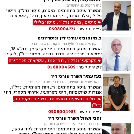
ליקויי בנייה, מיסוי נדל"ן, נדל"ן, נזיקין, לשון הרע,
בית הדפוס 12, ירושלים
תאונות דרכים, תאונות עבודה, דיני חברות, ליווי
המשרד עוסק בתחומים: מיסים, מיסוי נדל"ן, מיסוי
עסקי, ליווי מיזמי סטארטאפ, קניין רוחני, רשלנות
פלילי, גילוי מרצון, דיני מקרקעין, נדל"ן, עסקאות
רפואית, רשלנות רפואית - רפואת שיניים, משרד
מכר דירה, פינוי בינוי, קבוצות רכישה, תמ"א 38
מיסים
,
מיסוי נדל"ן
,
מיסוי פלילי
הביטחון, נכי צה"ל, משפט צבאי
ליצירת קשר:
0508004777
ב. מינקוביץ עורכי דין ונוטריונים
הירקון 5/א מגדלי lyfe בנין b קומה 24, בני ברק
המשרד עוסק בתחומים: דיני מקרקעין, תמ"א 38,
עסקאות מכר דירה, תכנון ובניה, מיסוי נדל"ן, ליקויי
בנייה, דיני חוזים, דיני חברות, לשון הרע, ליטיגציה,
מקרקעין ונדל"ן
,
תמ"א 38
,
עסקאות מכר דירה
נוטריון, ייפוי כוח מתמשך, ירושות וצוואות, פינוי
ליצירת קשר:
0508004609
בינוי, מגרשים לבניה , הסכמי ממון, נזקי רכוש
בעז עמיר משרד עורכי דין
הבאר 101 אזור תעשיה בית לירז קומה 1, באר טוביה
המשרד עוסק בתחומים: רשויות מקומיות, נדל"ן,
אגודות שיתופיות, דיני מקרקעין, אזרחי מסחרי, דיני
בוררות, עובדים זרים, דיני תאגידים, גישור
נחלות ומשקים במושבים
,
רשויות מקומיות
,
ובוררויות, מיסוי נדל"ן, תמ"א 38, תכנון ובניה, נחלות
נדל"ן
ומשקים במושבים, הפקעת קרקעות, מושבים
ליצירת קשר:
0508004983
וקיבוצים , עסקאות מכר דירה, דיור מוגן, רשות
מקרקעי ישראל, צווי הריסה, ירושות וצוואות, הסכמי
זהבי ושות' משרד עורכי דין
ממון
מנחם בגין 7 בית גיבור ספורט, רמת-גן
המשרד עוסק בתחומים: דיני חברות ליווי עסקי,