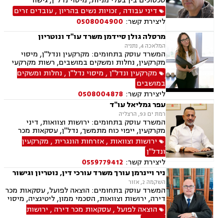
סכסוכים בין בעלי מניות, מיסוי נדל"ן, גישור
ובוררויות, לשון הרע, תביעות ייצוגיות דיני עבודה,
דיני עבודה
,
זכויות נשים בהריון
,
עובדים זרים
זכויות נשים בהריון, עובדים זרים, מקרקעין ונדל"ן,
ליצירת קשר:
0508004900
אגודות שיתופיות, פינוי מושכר, עסקאות מכר דירה,
נחלות ומושבים, רשות מקרקעי ישראל, משפט
מרסלה גולן סיידמן משרד עו"ד ונוטריון
מסחרי, מסחר בינלאומי, משפט אזרחי, גישור עסקי
המלאכה 4, נתניה
המשרד עוסק בתחומים: מקרקעין ונדל"ן, מיסוי
מקרקעין, נחלות ומשקים במושבים, רשות מקרקעי
ישראל, בתים משותפים, נדל"ן ביהודה ושומרון, פינוי
מקרקעין ונדל"ן
,
מיסוי נדל"ן
,
נחלות ומשקים
בינוי, עסקאות מכר דירה, ירושות וצוואות, ייפוי כוח
במושבים
מתמשך, נוטריון ספרדי, אנגלית ופורטוגזית.
ליצירת קשר:
0508004878
עפר גמליאל עו"ד
רמת ים 93, הרצליה
המשרד עוסק בתחומים: ירושות וצוואות, דיני
מקרקעין, ייפוי כוח מתמשך, נדל"ן, עסקאות מכר
דירה, מיסוי נדל"ן, אזרחי מסחרי, נוטריון, דיני חוזים,
ירושות וצוואות
,
אזרחות הונגרית
,
מקרקעין
פינוי בינוי, קבוצות רכישה, מגרשים לבניה , הוצאה
ונדל"ן
לפועל
ליצירת קשר:
0559779412
ניר ויינרמן עורך משרד עורכי דין, נוטריון וגישור
השקמה 2, אזור
המשרד עוסק בתחומים: הוצאה לפועל, עסקאות מכר
דירה, ירושות וצוואות, הסכמי ממון, ליטיגציה, מיסוי
נדל"ן, נוטריון, פשיטת רגל, פינוי מושכר, ייפוי כוח
הוצאה לפועל
,
עסקאות מכר דירה
,
ירושות
מתמשך וגישור עסקי