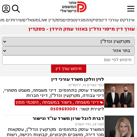


ﱐ
אינדקס עורכי דין
פסיקה
המגזין
טפסים
פסקדין Live
משאלים
שירותים מש
עורך דין מיסוי נדל״ן באזור עמק הירדן - פסקדין
חיפוש עורך דין
לוין וולקן משרד עורכי דין
כנפי נשרים 13, ירושלים
המשרד עוסק בתחומים: דיני משפחה, משפט מסחרי,
דיני עבודה, מקרקעין ונדל"ן, דיני חברות
דיני משפחה
,
גישור במשפחה
,
הסכמי ממון
ליצירת קשר:
0509693001
דברת לובל שרון משרד עו"ד וגישור
הנגר 24, הוד השרון
המשרד עוסק בתחומים: מקרקעין ונדל"ן, עסקאות
מכר דירה, מושבים וקיבוצים, קבוצות רכישה, רשות