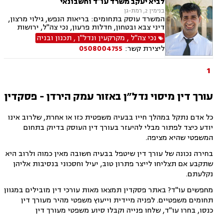
מקרקעין, מיסוי מקרקעין, פינוי מושכר, ייפוי כוח
לביא יעקב משרד עו"ד וחשבונאי
מתמשך, ירושות וצוואות, הסכמי ממון
בנימין 2, רמת-גן
המשרד עוסק בתחומים: בריאות הנפש, גילוי מרצון,
דיני צבא ובטחון, חדלות פרעון, נכי צה"ל, ירושות
וצוואות, רשויות מקומיות, לשון הרע, משרד הביטחון,
נכי צה"ל
,
מקרקעין ונדל"ן
,
תכנון ובניה
דיני עבודה, דיני ביטוח מיסים, דיני חוזים, חוקתי
ליצירת קשר:
0508004755
ומנהלי, דיני מקרקעין, עסקאות מכר דירה
1
עורך דין מיסוי נדל״ן באזור עמק הירדן - פסקדין
כל אדם נתקל במהלך חייו בבעיה משפטית כזו או אחרת, שלרוב אינו
יודע כיצד לפתור מבלי להיעזר בעורך דין העוסק בדיוק בתחום
המשפטי שהיא מציפה.
בחירה נכונה של עורך דין שיטפל בבעיה חשובה מאין כמוה ולרוב היא
שתקבע אם תצליחו לייצר פתרון טוב, יעיל וחסכוני בנסיבות אליהן
נקלעתם.
מחפשים עו"ד? באתר פסקדין תמצאו מאות עורכי דין מובילים במגוון
תחומים משפטיים. לפניה מיידית וייעוץ משפטי מהיר מעורך דין
כנסו, בחרו עו"ד, שלחו פנייה וקבלו סיוע משפטי מעורך דין