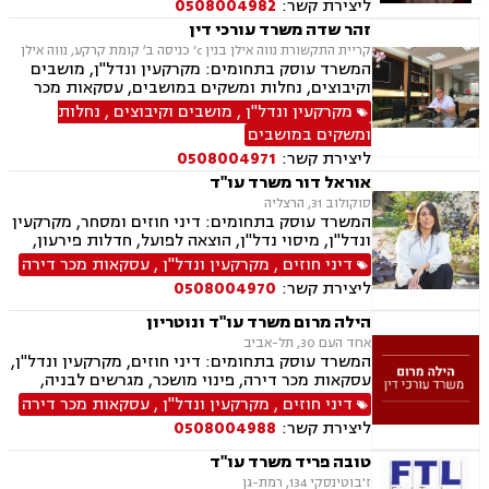
ליצירת קשר:
0508004982
זהר שדה משרד עורכי דין
קריית התקשורת נווה אילן בנין c’ כניסה ב׳ קומת קרקע, נווה אילן
המשרד עוסק בתחומים: מקרקעין ונדל"ן, מושבים
וקיבוצים, נחלות ומשקים במושבים, עסקאות מכר
דירה, מיסוי נדל"ן, ייפוי כוח מתמשך, הסכמי ממון,
מקרקעין ונדל"ן
,
מושבים וקיבוצים
,
נחלות
חלוקת רכוש, עסקאות מתנה, אפוטרופסות, רשויות
ומשקים במושבים
מקומיות, אגודות שיתופיות, גישור ובוררות, דיני
ליצירת קשר:
0508004971
חוזים.
אוראל דור משרד עו"ד
סוקולוב 31, הרצליה
המשרד עוסק בתחומים: דיני חוזים ומסחר, מקרקעין
ונדל"ן, מיסוי נדל"ן, הוצאה לפועל, חדלות פירעון,
גביית חובות, משפט אזרחי.
דיני חוזים
,
מקרקעין ונדל"ן
,
עסקאות מכר דירה
ליצירת קשר:
0508004970
הילה מרום משרד עו"ד ונוטריון
אחד העם 30, תל-אביב
המשרד עוסק בתחומים: דיני חוזים, מקרקעין ונדל"ן,
עסקאות מכר דירה, פינוי מושכר, מגרשים לבניה,
מיסוי מקרקעין, ירושות וצוואת, ייפוי כוח מתמשך,
דיני חוזים
,
מקרקעין ונדל"ן
,
עסקאות מכר דירה
נוטריון.
ליצירת קשר:
0508004988
טובה פריד משרד עו"ד
ז'בוטינסקי 134, רמת-גן