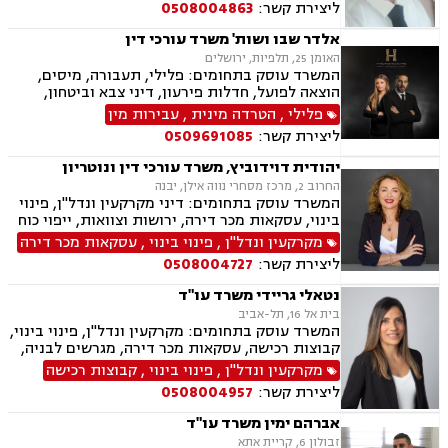
ליצירת קשר:
0508004863
ונדל"ן, אזרחות זרה ודרכון זר, דיני חוזים, דיני
ספורט, לשון הרע, ירושות וצוואות, מיסוי נדל"ן.
אלדר שבו ושות' משרד עורכי דין
האומן 25, תלפיות, ירושלים
המשרד עוסק בתחומים: פלילי, תעבורה, מיסים,
הוצאה לפועל, חדלות פירעון, דיני צבא וביטחון,
ליטיגציה אזרחית
פלילי
,
הטרדה מינית
,
עבירות מין
ליצירת קשר:
0509691085
יהודית דוידוביץ, משרד עורכי דין ונוטריון
החרוב 2, מרכז מסחרי נווה אילן, יבנה
המשרד עוסק בתחומים: דיני מקרקעין ונדל"ן, פינוי
בינוי, עסקאות מכר דירה, ירושות וצוואות, ייפוי כוח
מתמשך, מיסוי נדל"ן, תמ"א 38, הסכמי ממון,
מקרקעין ונדל"ן
,
פינוי בינוי
,
עסקאות מכר דירה
מושבים וקיבוצים, מגרשים לבניה.
ליצירת קשר:
0508004727
נטאלי גריידי משרד עו"ד
בית אל 16, תל-אביב
המשרד עוסק בתחומים: מקרקעין ונדל"ן, פינוי בינוי,
קבוצות רכישה, עסקאות מכר דירה, מגרשים לבניה,
רשות מקרקעי ישראל, בתים משותפים, נדל"ן
מקרקעין ונדל"ן
,
פינוי בינוי
,
קבוצות רכישה
ביהודה ושומרון, מיסוי נדל"ן, היטל השבחה, מיסוי
ליצירת קשר:
0508004957
עירוני, ירושות וצוואות, ייפוי כוח מתמשך
אברהם ימין משרד עו"ד
זבולון 6, קריית אתא