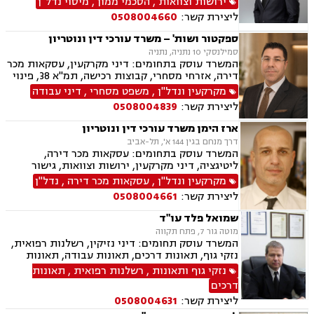
ירושות וצוואות
,
הסכמי ממון
,
מיסוי נדל"ן
ליצירת קשר:
0508004660
ספקטור ושות' – משרד עורכי דין ונוטריון
סמילנסקי 10 נתניה, נתניה
המשרד עוסק בתחומים: דיני מקרקעין, עסקאות מכר
דירה, אזרחי מסחרי, קבוצות רכישה, תמ"א 38, פינוי
בינוי, פינוי מושכר, נדל"ן, מיסוי נדל"ן, ליטיגציה,
מקרקעין ונדל"ן
,
משפט מסחרי
,
דיני עבודה
גישור ובוררויות, דיור מוגן, דיירות מוגנת , דיני
ליצירת קשר:
0508004839
חוזים, דיני עבודה, דיני תאגידים, זכויות נשים
בהריון, ליווי עסקי
ארז הימן משרד עורכי דין ונוטריון
דרך מנחם בגין 144 א', תל-אביב
המשרד עוסק בתחומים: עסקאות מכר דירה,
ליטיגציה, דיני מקרקעין, ירושות וצוואות, גישור
ובוררויות, נדל"ן, מיסוי נדל"ן, נוטריון, ערבויות
מקרקעין ונדל"ן
,
עסקאות מכר דירה
,
נדל"ן
ושטרות , תמ"א 38, ליקויי בנייה, בנקים, סדר דין
ליצירת קשר:
0508004661
אזרחי וראיות, דיני חוזים, הסכמי ממון, קבוצות
רכישה, פינוי מושכר, ייפוי כח מתמשך
שמואל פלד עו"ד
מוטה גור 7, פתח תקווה
המשרד עוסק תחומים: דיני נזיקין, רשלנות רפואית,
נזקי גוף, תאונות דרכים, תאונות עבודה, תאונות
תלמידים, ביטוח חיים, אובדן כושר עבודה, ביטוח
נזקי גוף ותאונות
,
רשלנות רפואית
,
תאונות
סיעודי, נכי צה"ל, תביעות ביטוח, נזקי רכוש, דיני
דרכים
עבודה, דיני פנסיה, פירוקים והקפאות הליכים,
ליצירת קשר:
0508004631
מקרקעין ונדל"ן, עסקאות מכר דירה, הפקעות