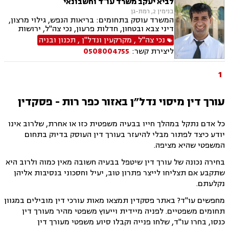
מקרקעין, מיסוי מקרקעין, פינוי מושכר, ייפוי כוח
לביא יעקב משרד עו"ד וחשבונאי
מתמשך, ירושות וצוואות, הסכמי ממון
בנימין 2, רמת-גן
המשרד עוסק בתחומים: בריאות הנפש, גילוי מרצון,
דיני צבא ובטחון, חדלות פרעון, נכי צה"ל, ירושות
וצוואות, רשויות מקומיות, לשון הרע, משרד הביטחון,
נכי צה"ל
,
מקרקעין ונדל"ן
,
תכנון ובניה
דיני עבודה, דיני ביטוח מיסים, דיני חוזים, חוקתי
ליצירת קשר:
0508004755
ומנהלי, דיני מקרקעין, עסקאות מכר דירה
1
עורך דין מיסוי נדל״ן באזור כפר רות - פסקדין
כל אדם נתקל במהלך חייו בבעיה משפטית כזו או אחרת, שלרוב אינו
יודע כיצד לפתור מבלי להיעזר בעורך דין העוסק בדיוק בתחום
המשפטי שהיא מציפה.
בחירה נכונה של עורך דין שיטפל בבעיה חשובה מאין כמוה ולרוב היא
שתקבע אם תצליחו לייצר פתרון טוב, יעיל וחסכוני בנסיבות אליהן
נקלעתם.
מחפשים עו"ד? באתר פסקדין תמצאו מאות עורכי דין מובילים במגוון
תחומים משפטיים. לפניה מיידית וייעוץ משפטי מהיר מעורך דין
כנסו, בחרו עו"ד, שלחו פנייה וקבלו סיוע משפטי מעורך דין