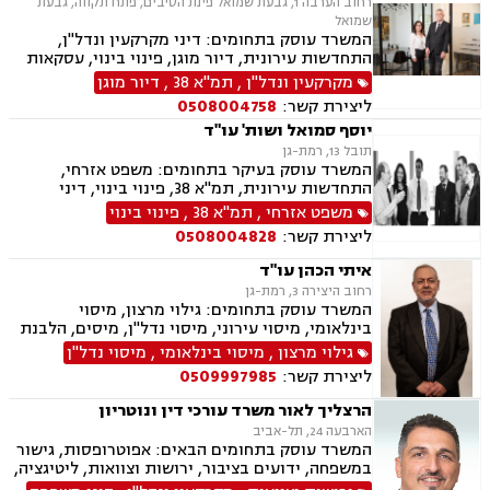
רחוב הערבה 1, גבעת שמואל פינת הסיבים, פתח תקווה, גבעת
שמואל
המשרד עוסק בתחומים: דיני מקרקעין ונדל"ן,
התחדשות עירונית, דיור מוגן, פינוי בינוי, עסקאות
מכר דירה, פינוי מושכר, מגרשים לבניה, מיסוי
מקרקעין ונדל"ן
,
תמ"א 38
,
דיור מוגן
מקרקעין, דיני חוזים, דיני משפחה, ירושות וצוואות,
ליצירת קשר:
0508004758
הסכמי ממון, עסקאות מתנה, ייפוי כוח מתמשך.
יוסף סמואל ושות' עו"ד
תובל 13, רמת-גן
המשרד עוסק בעיקר בתחומים: משפט אזרחי,
התחדשות עירונית, תמ"א 38, פינוי בינוי, דיני
מקרקעין, מיסים, גילוי מרצון, דיני תאגידים, הפקעת
משפט אזרחי
,
תמ"א 38
,
פינוי בינוי
קרקעות, תכנון ובניה, דיור מוגן, ירושות וצוואות,
ליצירת קשר:
0508004828
חוקתי ומנהלי, ליווי עסקי, ליטיגציה, ליקויי בנייה,
לשון הרע, מיסוי נדל"ן, מיסוי עירוני, מיסוי פלילי,
איתי הכהן עו"ד
מסחר בינלאומי, נוטריון, דיני התיישנות, זכויות
רחוב היצירה 3, רמת-גן
יוצרים, נדל"ן, סדר דין אזרחי וראיות, עבירות מס
המשרד עוסק בתחומים: גילוי מרצון, מיסוי
כלכליות, עסקאות מכר דירה, ערבויות ושטרות, פינוי
בינלאומי, מיסוי עירוני, מיסוי נדל"ן, מיסים, הלבנת
מושכר, קבוצות רכישה, רישוי עסקים, עריכת ייפוי
הון, חוק עידוד השקעת הון, ארנונה, היטל פיתוח,
גילוי מרצון
,
מיסוי בינלאומי
,
מיסוי נדל"ן
כוח מתמשך
תביעות יצוגיות, פינוי בינוי, קבוצות רכישה, מיסוי
ליצירת קשר:
0509997985
פלילי ופיצוים מס' רכוש.
הרצליך לאור משרד עורכי דין ונוטריון
הארבעה 24, תל-אביב
המשרד עוסק בתחומים הבאים: אפוטרופסות, גישור
במשפחה, ידועים בציבור, ירושות וצוואות, ליטיגציה,
ליקויי בנייה, מיסוי נדל"ן, עסקאות מכר דירה,