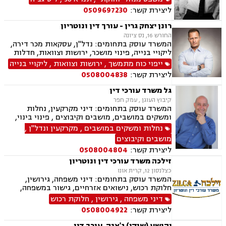
מגרשים לבניה ,נחלות ומשקים במושבים, רשות
ליצירת קשר:
0509697230
מקרקעי ישראל, צווי הריסה, מיסוי נדל"ן, היטל
פיתוח, היטל השבחה, דיני חוזים, תביעות ייצוגיות,
רונן יצחק גרין - עורך דין ונוטריון
ירושות וצוואות, נוטריון, דיני מכרזים והתקשרויות,
החורש 16, נס ציונה
חוקתי ומנהלי, רישוי עסקים, דיני חברות, סכסוך בין
המשרד עוסק בתחומים: נדל"ן, עסקאות מכר דירה,
בעלי מניות, ליווי עסקי, הגבלים עסקיים, בנקים,
ליקויי בנייה, פינוי מושכר, ירושות וצוואות, חדלות
ערבויות ושטרות, קניין רוחני, זכויות יוצרים, דיני
פירעון, לשון הרע, נוטריון, מיסוי מקרקעין, תמ"א 38,
ייפוי כוח מתמשך
,
ירושות וצוואות
,
ליקויי בנייה
בנקאות, חברות אשראי סליקה
ייפוי כוח מתמשך, דיני עבודה, מגשר ובורר
ליצירת קשר:
0508004838
גל משרד עורכי דין
קיבוץ העוגן , עמק חפר
המשרד עוסק בתחומים: דיני מקרקעין, נחלות
ומשקים במושבים, מושבים וקיבוצים , פינוי בינוי,
תמ"א 38, עסקאות מכר דירה, רשות מקרקעי ישראל,
נחלות ומשקים במושבים
,
מקרקעין ונדל"ן
,
השקעות בחו"ל, קבוצות רכישה, נדל"ן, מגרשים
מושבים וקיבוצים
לבניה , רישום קבלנים, נדל"ן ביהודה ושומרון, מיסוי
ליצירת קשר:
0508004804
נדל"ן, נוטריון, מגשרים
זילכה משרד עורכי דין ונוטריון
כצלנסון 12, קרית אונו
המשרד עוסק בתחומים: דיני משפחה, גירושין,
חלוקת רכוש, נישואים אזרחיים, גישור במשפחה,
ירושות וצוואות, הסכמי ממון, אפוטרופסות,
דיני משפחה
,
גירושין
,
חלוקת רכוש
משמורת, מזונות, ייפוי כוח מתמשך, דיני עבודה,
ליצירת קשר:
0508004922
דיני מקרקעין, תמ"א 38, מגרשים לבניה , הפקעת
קרקעות, פינוי בינוי, תכנון ובניה, עסקאות מכר דירה,
יהושע (שוקי) ג'אנה, עורך דין