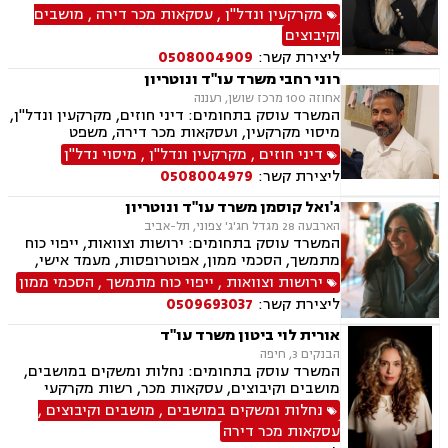
מקרקעי ישראל, בתים משותפים, מיסוי נדלן, ייפוי
מקרקעין ונדל"ן
,
עסקאות מכר דירה
,
מושבים
כוח מתמשך, ירושות וצוואות, גישור, הסכמי ממון,
וקיבוצים
העברה בין דורית.
ליצירת קשר:
0508004909
רוני רחבי משרד עו"ד ונוטריון
אחוזה 100 מרכז שושן, רעננה
המשרד עוסק בתחומים: דיני חוזים, מקרקעין ונדל"ן,
מיסוי מקרקעין, ועסקאות מכר דירה, משפט
אזרחי-מסחרי, ייפוי כוח מתמשך, ירושות וצוואות,
דיני חוזים
,
מקרקעין ונדל"ן
,
מיסוי נדל"ן
דיני עבודה, דיני משפחה, הסכמי ממון, נזקי גוף
ליצירת קשר:
0508004979
ותאונות, נוטריון.
ג'ואל קוסמן משרד עו"ד ונוטריון
הארבעה 28 מגדל חג'ג' צפוני, תל-אביב
המשרד עוסק בתחומים: ירושות וצוואות, ייפוי כוח
מתמשך, הסכמי ממון, אפוטרופסות, מעמד אישי,
ידועים בציבור, אבהות, חלוקת רכוש, דיני עליה, דיני
ירושות וצוואות
,
ייפוי כוח מתמשך
,
הסכמי ממון
מקרקעין, עסקאות מכר דירה מקבלן או יד שניה,
ליצירת קשר:
0509693037
מיסוי מקרקעין, נוטריון עברית צרפתית אנגלית.
אורית לוי ביטון משרד עו"ד
הבנקים 3, חיפה
המשרד עוסק בתחומים: נחלות ומשקים במושבים,
מושבים וקיבוצים, עסקאות מכר, רשות מקרקעי
ישראל, מיסוי מקרקעין, הסדרת נחלות, עסקאות
נחלות ומשקים במושבים
,
מושבים וקיבוצים
,
פל"ח (פעילות לא חקלאית), ייפוי כוח מתמשך,
עסקאות מכר דירה
ירושות וצוואות.