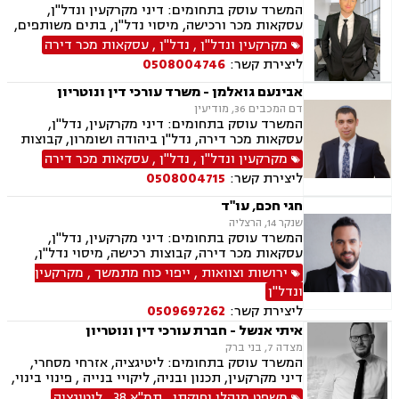
המשרד עוסק בתחומים: דיני מקרקעין ונדל"ן,
עסקאות מכר ורכישה, מיסוי נדל"ן, בתים משותפים,
תכנון ובניה, ליקוי בניה, מושבים וקיבוצים, קבוצת
מקרקעין ונדל"ן
,
נדל"ן
,
עסקאות מכר דירה
רכישה, מגרשים לבניה, רשות מקרקעי ישראל,
ליצירת קשר:
0508004746
ירושות וצוואות, הסכמי ממון, ייפוי כוח מתמשך, דיני
משפחה, פונדקאות, מזונות, גישור, אפוטרופסות,
אבינעם גואלמן - משרד עורכי דין ונוטריון
גירושין, נשואים אזרחיים, מעמד אישי, ניכור הורי,
דם המכבים 36, מודיעין
זמני שהות, העברה בין דורית
המשרד עוסק בתחומים: דיני מקרקעין, נדל"ן,
עסקאות מכר דירה, נדל"ן ביהודה ושומרון, קבוצות
רכישה, מיסוי נדל"ן, פינוי מושכר, בתים משותפים,
מקרקעין ונדל"ן
,
נדל"ן
,
עסקאות מכר דירה
ייפוי כוח מתמשך, ירושות וצוואות, רישוי נשק, דיני
ליצירת קשר:
0508004715
חוזים ונוטריון
חגי חכם, עו"ד
שנקר 14, הרצליה
המשרד עוסק בתחומים: דיני מקרקעין, נדל"ן,
עסקאות מכר דירה, קבוצות רכישה, מיסוי נדל"ן,
אזרחי מסחרי, ירושות וצוואות, ייפוי כוח מתמשך
ירושות וצוואות
,
ייפוי כוח מתמשך
,
מקרקעין
ונדל"ן
ליצירת קשר:
0509697262
איתי אנשל - חברת עורכי דין ונוטריון
מצדה 7, בני ברק
המשרד עוסק בתחומים: ליטיגציה, אזרחי מסחרי,
דיני מקרקעין, תכנון ובניה, ליקויי בנייה , פינוי בינוי,
קבוצות רכישה, עסקאות מכר דירה, פינוי מושכר,
משפט מנהלי וחוקתי
,
תמ"א 38
,
ליטיגציה