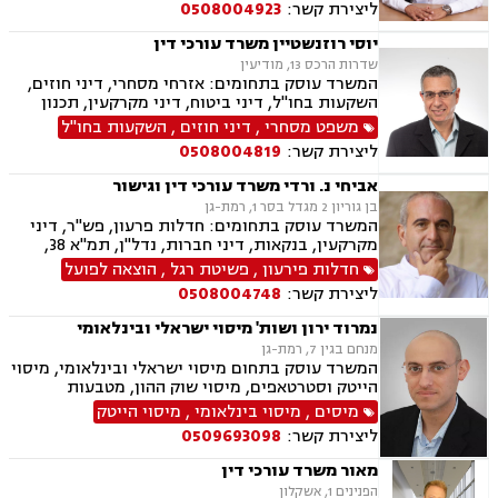
ליצירת קשר:
0508004923
יוסי רוזנשטיין משרד עורכי דין
שדרות הרכס 13, מודיעין
המשרד עוסק בתחומים: אזרחי מסחרי, דיני חוזים,
השקעות בחו"ל, דיני ביטוח, דיני מקרקעין, תכנון
ובניה, ליקויי בניה, מושבים וקיבוצים, פינוי בינוי,
משפט מסחרי
,
דיני חוזים
,
השקעות בחו"ל
קבוצות רכישה, עסקאות מכר דירה, נדל"ן, פינוי
ליצירת קשר:
0508004819
מושכר, הפקעת קרקעות, מגרשים לבניה,נחלות
ומשקים במושבים, רשות מקרקעי ישראל, צווי
אביחי נ. ורדי משרד עורכי דין וגישור
הריסה, דיני חברות, ליווי עסקי, מיסוי נדל"ן, תמא
בן גוריון 2 מגדל בסר 1, רמת-גן
38, פשיטת רגל, תביעות ייצוגיות
המשרד עוסק בתחומים: חדלות פרעון, פש"ר, דיני
מקרקעין, בנקאות, דיני חברות, נדל"ן, תמ"א 38,
מיוסי מקרקעין, ליטגציה, גישור עסקי
חדלות פירעון
,
פשיטת רגל
,
הוצאה לפועל
ליצירת קשר:
0508004748
נמרוד ירון ושות' מיסוי ישראלי ובינלאומי
מנחם בגין 7, רמת-גן
המשרד עוסק בתחום מיסוי ישראלי ובינלאומי, מיסוי
הייטק וסטרטאפים, מיסוי שוק ההון, מטבעות
דיגיטליים, גילוי מרצון, דיני חברות, ליווי מיזמים,
מיסים
,
מיסוי בינלאומי
,
מיסוי הייטק
מיזוגים ורכישות, השקעות נדל"ן ופעילות עסקית
ליצירת קשר:
0509693098
בחו"ל, פטור ממס הכנסה מטעמים רפואיים, עבירות
מס, חוק עידוד השקעות הון ועוד.
מאור משרד עורכי דין
הפנינים 1, אשקלון