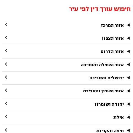
חיפוש עורך דין לפי עיר

אזור המרכז

אזור הצפון

אזור הדרום

אזור השפלה והסביבה

ירושלים והסביבה

אזור השרון והסביבה

יהודה ושומרון

אילת

חיפה והקריות