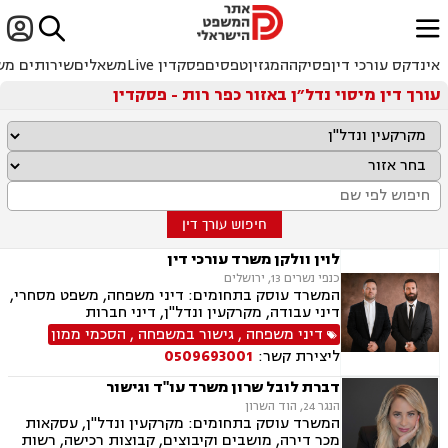


ﱐ
אינדקס עורכי דין
פסיקה
המגזין
טפסים
פסקדין Live
משאלים
שירותים מש
עורך דין מיסוי נדל״ן באזור כפר רות - פסקדין
חיפוש עורך דין
לוין וולקן משרד עורכי דין
כנפי נשרים 13, ירושלים
המשרד עוסק בתחומים: דיני משפחה, משפט מסחרי,
דיני עבודה, מקרקעין ונדל"ן, דיני חברות
דיני משפחה
,
גישור במשפחה
,
הסכמי ממון
ליצירת קשר:
0509693001
דברת לובל שרון משרד עו"ד וגישור
הנגר 24, הוד השרון
המשרד עוסק בתחומים: מקרקעין ונדל"ן, עסקאות
מכר דירה, מושבים וקיבוצים, קבוצות רכישה, רשות