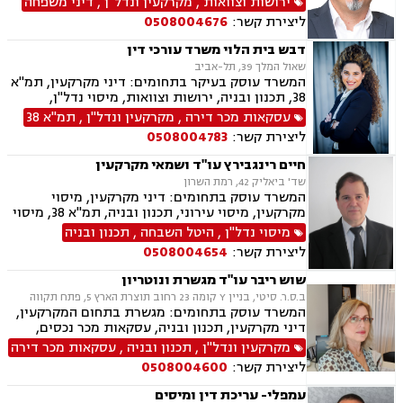
ירושות וצוואות
,
מקרקעין ונדל"ן
,
דיני משפחה
קבוצות רכישה, תכנון ובניה, דיני חוזים ומסחר, דיני
ליצירת קשר:
0508004676
מקרקעין, דיני משפחה, אבהות , גירושין, דיור מוגן,
הורות חד מינית, מגרשים חקלאיים, מזונות,
דבש בית הלוי משרד עורכי דין
משמורת, נדל"ן, פינוי בינוי, פינוי מושכר, תמ"א 38,
שאול המלך 39, תל-אביב
קבוצות רכישה, הוצאה לפועל.
המשרד עוסק בעיקר בתחומים: דיני מקרקעין, תמ"א
38, תכנון ובניה, ירושות וצוואות, מיסוי נדל"ן,
עסקאות מכר דירה, פינוי בינוי, קבוצות רכישה,
עסקאות מכר דירה
,
מקרקעין ונדל"ן
,
תמ"א 38
רשויות מקומיות.
ליצירת קשר:
0508004783
חיים רינגבירץ עו"ד ושמאי מקרקעין
שד' ביאליק 42, רמת השרון
המשרד עוסק בתחומים: דיני מקרקעין, מיסוי
מקרקעין, מיסוי עירוני, תכנון ובניה, תמ"א 38, מיסוי
נדל"ן, נדל"ן.
מיסוי נדל"ן
,
היטל השבחה
,
תכנון ובניה
ליצירת קשר:
0508004654
שוש ריבר עו"ד מגשרת ונוטריון
ב.ס.ר. סיטי, בניין Y קומה 23 רחוב תוצרת הארץ 5, פתח תקווה
המשרד עוסק בתחומים: מגשרת בתחום המקרקעין,
דיני מקרקעין, תכנון ובניה, עסקאות מכר נכסים,
מיסוי נדל"ן, מיסוי עירוני, ייצוג בבתי משפט נושאי
מקרקעין ונדל"ן
,
תכנון ובניה
,
עסקאות מכר דירה
מקרקעין, ליקויי בניה, עבירות על חוקי התכנון
ליצירת קשר:
0508004600
והבניה, ייפוי כוח מתמשך, אפוטרופסות, מגשרת
משפחה מוסמכת
עמפלי- עריכת דין ומיסים