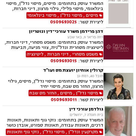
המשרד עוסק בתחומים: מיסים, מיסוי נדל"ן, מיסוי
בינלאומי, מיסוי פלילי, גילוי מרצון, דיני חברות,
רישום חברות, פירוקים והקפאת הליכים, סכסוך בין
מיסים
,
מיסוי נדל"ן
,
מיסוי בינלאומי
בעלי מניות, עסקאות מכר דירה, ירושות וצוואות,
ליצירת קשר:
0509693025
עיזבונות, ייפוי כוח מתמשך.
דהן פרידמן משרד עורכי־דין ונוטריון
רחה פריאר 9, באר שבע
המשרד עוסק בתחומים: משפט מסחרי, דיני חברות,
ליטיגציה מסחרית ונדל"נית, צווי מניעה, תביעות
ייצוגיות, דיני ספורט, לשון הרע, תמ"א 38, עסקאות
משפט מסחרי
,
דיני חברות
,
ליטיגציה
מקרקעין, דיני חוזים, ייפוי כוח מתמשך, ירושות
ליצירת קשר:
0509693015
וצוואות, מסחר בינלאומי, משפט אזרחי, סכסוכי
שכנים, דיני עבודה, הסכמי ממון, מיסוי עירוני, מיסוי
קרולין אוחיון יועצת מס ועו"ד
נדל"ן, ארנונה, היטל פיתוח, היטל השבחה, נוטריון.
תובל 40, רמת-גן
המשרד עוסק בתחומים: מיסוי נדל"ן, מיסים, גילוי
מרצון, החזר מס שבח, מיסוי יחיד
מיסוי נדל"ן
,
מיסים
,
החזר מס שבח
ליצירת קשר:
0509693011
גולדמן עורכי דין
בית חוגלה 7, ירושלים
המשרד עוסק בתחומים: נזקי גוף ותאונות, תאונות
דרכים, תאונות עבודה, תאונות ספורט, אובדן כושר
עבודה, תאונות עקב רשלנות, תביעות ביטוח ונזקי
מקרקעין ונדל"ן
,
מיסוי נדל"ן
,
נזקי גוף ותאונות
רכוש, ביטוח לאומי, רשלנות רפואית, מקרקעין