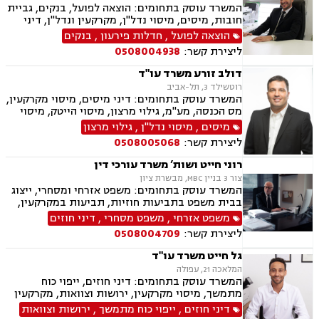
המשרד עוסק בתחומים: הוצאה לפועל, בנקים, גביית
חובות, מיסים, מיסוי נדל"ן, מקרקעין ונדל"ן, דיני
משפחה, מזונות, ביטוח לאומי, ירושות וצוואות, ייפוי
הוצאה לפועל
,
חדלות פירעון
,
בנקים
כוח מתמשך, חדלות פירעון.
ליצירת קשר:
0508004938
דולב זורע משרד עו"ד
רוטשילד 3, תל-אביב
המשרד עוסק בתחומים: דיני מיסים, מיסוי מקרקעין,
מס הכנסה, מע"מ, גילוי מרצון, מיסוי הייטק, מיסוי
שוק ההון, מיסוי בינלאומי
מיסים
,
מיסוי נדל"ן
,
גילוי מרצון
ליצירת קשר:
0508005068
רוני חייט ושות’ משרד עורכי דין
צור 3 בניין MBC, מבשרת ציון
המשרד עוסק בתחומים: משפט אזרחי ומסחרי, ייצוג
בבית משפט בתביעות חוזיות, תביעות במקרקעין,
ענייני ירושות וצוואות, דיני עבודה, נזיקין, עסקאות
משפט אזרחי
,
משפט מסחרי
,
דיני חוזים
נדל"ן, מכר דירה, ייפוי כוח מתמשך
ליצירת קשר:
0508004709
גל חייט משרד עו"ד
המלאכה 21, עפולה
המשרד עוסק בתחומים: דיני חוזים, ייפוי כוח
מתמשך, מיסוי מקרקעין, ירושות וצוואות, מקרקעין
ונדל"ן, עסקאות מכר דירה, נדל"ן מסחרי, הסכמי
דיני חוזים
,
ייפוי כוח מתמשך
,
ירושות וצוואות
ממון