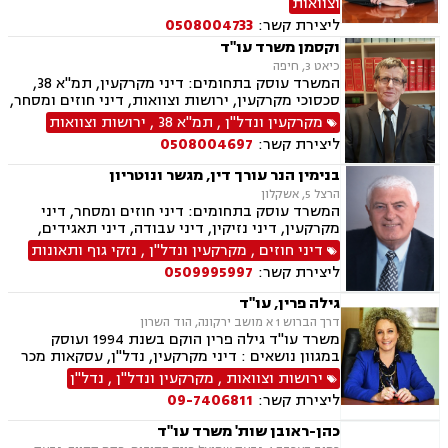
וצוואות
ליצירת קשר:
0508004733
וקסמן משרד עו"ד
כיאט 3, חיפה
המשרד עוסק בתחומים: דיני מקרקעין, תמ"א 38,
סכסוכי מקרקעין, ירושות וצוואות, דיני חוזים ומסחר,
עסקאות מכר דירה, מיסוי נדל"ן, נדל"ן, דיור מוגן.
מקרקעין ונדל"ן
,
תמ"א 38
,
ירושות וצוואות
ליצירת קשר:
0508004697
בנימין הנר עורך דין, מגשר ונוטריון
הרצל 5, אשקלון
המשרד עוסק בתחומים: דיני חוזים ומסחר, דיני
מקרקעין, דיני נזיקין, דיני עבודה, דיני תאגידים,
הוצאה לפועל, סדר דין אזרחי וראיות, עבירות מס
דיני חוזים
,
מקרקעין ונדל"ן
,
נזקי גוף ותאונות
כלכליות, עסקאות מכר דירה, ליקויי בנייה, מגשרים,
ליצירת קשר:
0509995997
מיסוי נדל"ן, מסים, נדל"ן, פינוי מושכר, ליטיגציה,
ירושות וצוואות, אבדן כושר עבודה, בוררים, ביטוח
גילה פרין, עו"ד
לאומי, גישור במשפחה, גישור ובוררויות, דיני
דרך הברוש 1 א מושב ירקונה, הוד השרון
פשיטות רגל, הסכמי ממון, תאונות דרכים, תעבורה,
משרד עו"ד גילה פרין הוקם בשנת 1994 ועוסק
תכנון ובניה.
במגוון נושאים : דיני מקרקעין, נדל"ן, עסקאות מכר
דירה, מיסוי נדל"ן, ירושות וצוואות, אפוטרופסות,
ירושות וצוואות
,
מקרקעין ונדל"ן
,
נדל"ן
הסכמי ממון, ייפוי כוח מתמשך, הוצאה לפועל, דיני
ליצירת קשר:
09-7406811
חוזים ומסחר, קבוצות רכישה, מושבים וקיבוצים,
מגרשים חקלאיים, מגרשים לבניה, נוטריון
כהן-ראובן שות' משרד עו"ד