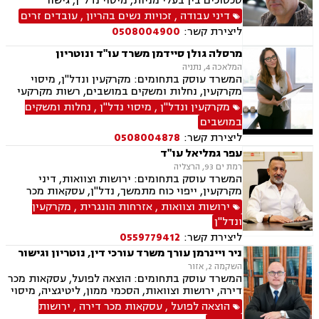
סכסוכים בין בעלי מניות, מיסוי נדל"ן, גישור
ובוררויות, לשון הרע, תביעות ייצוגיות דיני עבודה,
דיני עבודה
,
זכויות נשים בהריון
,
עובדים זרים
זכויות נשים בהריון, עובדים זרים, מקרקעין ונדל"ן,
ליצירת קשר:
0508004900
אגודות שיתופיות, פינוי מושכר, עסקאות מכר דירה,
נחלות ומושבים, רשות מקרקעי ישראל, משפט
מרסלה גולן סיידמן משרד עו"ד ונוטריון
מסחרי, מסחר בינלאומי, משפט אזרחי, גישור עסקי
המלאכה 4, נתניה
המשרד עוסק בתחומים: מקרקעין ונדל"ן, מיסוי
מקרקעין, נחלות ומשקים במושבים, רשות מקרקעי
ישראל, בתים משותפים, נדל"ן ביהודה ושומרון, פינוי
מקרקעין ונדל"ן
,
מיסוי נדל"ן
,
נחלות ומשקים
בינוי, עסקאות מכר דירה, ירושות וצוואות, ייפוי כוח
במושבים
מתמשך, נוטריון ספרדי, אנגלית ופורטוגזית.
ליצירת קשר:
0508004878
עפר גמליאל עו"ד
רמת ים 93, הרצליה
המשרד עוסק בתחומים: ירושות וצוואות, דיני
מקרקעין, ייפוי כוח מתמשך, נדל"ן, עסקאות מכר
דירה, מיסוי נדל"ן, אזרחי מסחרי, נוטריון, דיני חוזים,
ירושות וצוואות
,
אזרחות הונגרית
,
מקרקעין
פינוי בינוי, קבוצות רכישה, מגרשים לבניה , הוצאה
ונדל"ן
לפועל
ליצירת קשר:
0559779412
ניר ויינרמן עורך משרד עורכי דין, נוטריון וגישור
השקמה 2, אזור
המשרד עוסק בתחומים: הוצאה לפועל, עסקאות מכר
דירה, ירושות וצוואות, הסכמי ממון, ליטיגציה, מיסוי
נדל"ן, נוטריון, פשיטת רגל, פינוי מושכר, ייפוי כוח
הוצאה לפועל
,
עסקאות מכר דירה
,
ירושות
מתמשך וגישור עסקי