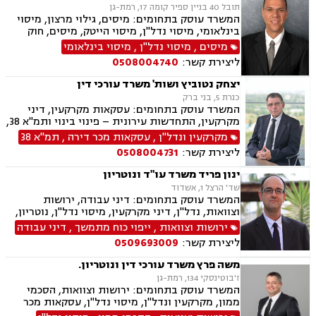
תובל 40 בניין ספיר קומה 17, רמת-גן
המשרד עוסק בתחומים: מיסים, גילוי מרצון, מיסוי
בינלאומי, מיסוי נדל"ן, מיסוי הייטק, מיסים, חוק
עידוד השקעות הון.
מיסים
,
מיסוי נדל"ן
,
מיסוי בינלאומי
ליצירת קשר:
0508004740
יצחק נטוביץ ושות' משרד עורכי דין
כנרת 5, בני ברק
המשרד עוסק בתחומים: עסקאות מקרקעין, דיני
מקרקעין, התחדשות עירונית – פינוי בינוי ותמ"א 38,
מיסוי מקרקעין, קבוצות רכישה, תכנון ובניה
מקרקעין ונדל"ן
,
עסקאות מכר דירה
,
תמ"א 38
ליצירת קשר:
0508004731
ינון פריד משרד עו"ד ונוטריון
שד' הרצל 1, אשדוד
המשרד עוסק בתחומים: דיני עבודה, ירושות
וצוואות, נדל"ן, דיני מקרקעין, מיסוי נדל"ן, נוטריון,
עסקאות מכר דירה, דיני חברות, ליטיגציה, דיני
ירושות וצוואות
,
ייפוי כוח מתמשך
,
דיני עבודה
חוזים, ערבויות ושטרות , פינוי מושכר, אזרחי מסחרי
ליצירת קשר:
0509693009
משה פרץ משרד עורכי דין ונוטריון.
ז'בוטינסקי 134, רמת-גן
המשרד עוסק בתחומים: ירושות וצוואות, הסכמי
ממון, מקרקעין ונדל"ן, מיסוי נדל"ן, עסקאות מכר
דירה, פינוי מושכר, נוטריון,