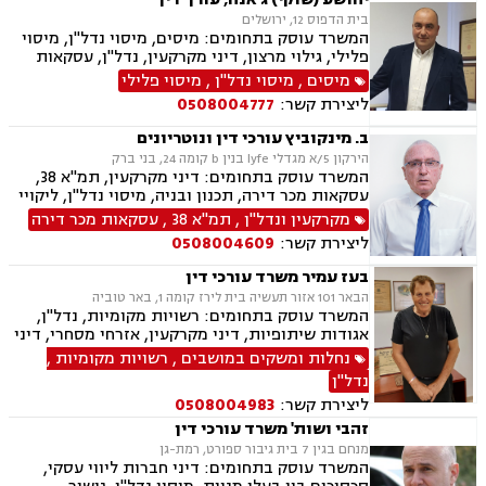
ליקויי בנייה, מיסוי נדל"ן, נדל"ן, נזיקין, לשון הרע,
בית הדפוס 12, ירושלים
תאונות דרכים, תאונות עבודה, דיני חברות, ליווי
המשרד עוסק בתחומים: מיסים, מיסוי נדל"ן, מיסוי
עסקי, ליווי מיזמי סטארטאפ, קניין רוחני, רשלנות
פלילי, גילוי מרצון, דיני מקרקעין, נדל"ן, עסקאות
רפואית, רשלנות רפואית - רפואת שיניים, משרד
מכר דירה, פינוי בינוי, קבוצות רכישה, תמ"א 38
מיסים
,
מיסוי נדל"ן
,
מיסוי פלילי
הביטחון, נכי צה"ל, משפט צבאי
ליצירת קשר:
0508004777
ב. מינקוביץ עורכי דין ונוטריונים
הירקון 5/א מגדלי lyfe בנין b קומה 24, בני ברק
המשרד עוסק בתחומים: דיני מקרקעין, תמ"א 38,
עסקאות מכר דירה, תכנון ובניה, מיסוי נדל"ן, ליקויי
בנייה, דיני חוזים, דיני חברות, לשון הרע, ליטיגציה,
מקרקעין ונדל"ן
,
תמ"א 38
,
עסקאות מכר דירה
נוטריון, ייפוי כוח מתמשך, ירושות וצוואות, פינוי
ליצירת קשר:
0508004609
בינוי, מגרשים לבניה , הסכמי ממון, נזקי רכוש
בעז עמיר משרד עורכי דין
הבאר 101 אזור תעשיה בית לירז קומה 1, באר טוביה
המשרד עוסק בתחומים: רשויות מקומיות, נדל"ן,
אגודות שיתופיות, דיני מקרקעין, אזרחי מסחרי, דיני
בוררות, עובדים זרים, דיני תאגידים, גישור
נחלות ומשקים במושבים
,
רשויות מקומיות
,
ובוררויות, מיסוי נדל"ן, תמ"א 38, תכנון ובניה, נחלות
נדל"ן
ומשקים במושבים, הפקעת קרקעות, מושבים
ליצירת קשר:
0508004983
וקיבוצים , עסקאות מכר דירה, דיור מוגן, רשות
מקרקעי ישראל, צווי הריסה, ירושות וצוואות, הסכמי
זהבי ושות' משרד עורכי דין
ממון
מנחם בגין 7 בית גיבור ספורט, רמת-גן
המשרד עוסק בתחומים: דיני חברות ליווי עסקי,