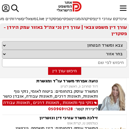


ﱐ
אינדקס עורכי דין
פסיקה
המגזין
טפסים
פסקדין Live
משאלים
שירותים מש
עורך דין משפט צבאי | עורך דין נכי צה״ל באזור עמק הירדן -
פסקדין
חיפוש עורך דין
נועה אפרתי משרד עו"ד ומגשרת
דוד סחרוב 3, ראשון לציון
המשרד עוסק בתחומים: ביטוח לאומי, נזקי גוף
ותאונות, תאונות דרכים, תאונות עבודה, אובדן כושר
עבודה, תאונות תלמידים, תאונות עקב רשלנות,
נזקי גוף ותאונות
,
תאונות דרכים
,
תאונות עבודה
רשלנות רפואית, רשלנות רפואית- הריון ולידה,
ליצירת קשר:
0509691128
רשלנות רפואית - רפואת שיניים, צבא ומשרד
הבטחון, נכי צה"ל, משפט צבאי.
זילכה משרד עורכי דין ונוטריון
כצלנסון 12, קרית אונו
המשרד עוסק בתחומים: דיני משפחה, גירושין,