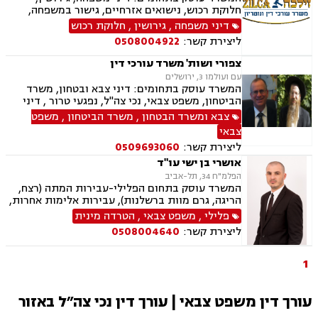
חלוקת רכוש, נישואים אזרחיים, גישור במשפחה,
ירושות וצוואות, הסכמי ממון, אפוטרופסות,
דיני משפחה
,
גירושין
,
חלוקת רכוש
משמורת, מזונות, ייפוי כוח מתמשך, דיני עבודה,
ליצירת קשר:
0508004922
דיני מקרקעין, תמ"א 38, מגרשים לבניה , הפקעת
קרקעות, פינוי בינוי, תכנון ובניה, עסקאות מכר דירה,
צפורי ושות' משרד עורכי דין
ליקויי בנייה, מיסוי נדל"ן, נדל"ן, נזיקין, לשון הרע,
עם ועולמו 3, ירושלים
תאונות דרכים, תאונות עבודה, דיני חברות, ליווי
המשרד עוסק בתחומים: דיני צבא ובטחון, משרד
עסקי, ליווי מיזמי סטארטאפ, קניין רוחני, רשלנות
הביטחון, משפט צבאי, נכי צה"ל, נפגעי טרור , דיני
רפואית, רשלנות רפואית - רפואת שיניים, משרד
ביטוח, ביטוח לאומי, דיני מקרקעין, עסקאות מכר
צבא ומשרד הבטחון
,
משרד הביטחון
,
משפט
הביטחון, נכי צה"ל, משפט צבאי
דירה, תמ"א 38, ייפוי כח מתמשך
צבאי
ליצירת קשר:
0509693060
אושרי בן ישי עו"ד
הפלמ"ח 34, תל-אביב
המשרד עוסק בתחום הפלילי-עבירות המתה (רצח,
הריגה, גרם מוות ברשלנות), עבירות אלימות אחרות,
עבירות רכוש, עבירות סמים, עבירות מין, עבירות
פלילי
,
משפט צבאי
,
הטרדה מינית
כלכליות, עבירות צווארון לבן ועוד. כמו כן המשרד
ליצירת קשר:
0508004640
עוסק בערעורים פליליים, משפט צבאי, ועדות
שחרורים ועתירות אסירים.
1
עורך דין משפט צבאי | עורך דין נכי צה״ל באזור