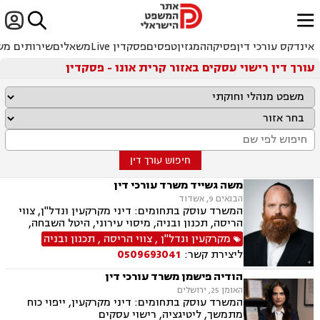


ﱐ
אינדקס עורכי דין
פסיקה
המגזין
טפסים
פסקדין Live
משאלים
שירותים מש
עורך דין רישוי עסקים באזור קרית אונו - פסקדין
חיפוש עורך דין
משה גשייד משרד עורכי דין
הבנאים 9, אשדוד
המשרד עוסק בתחומים: דיני מקרקעין ונדל"ן, צווי
הריסה, תכנון ובניה, מיסוי עירוני, היטל השבחה,
היטל פיתוח, ארנונה, רשויות מקומיות, רישוי עסקים
מקרקעין ונדל"ן
,
צווי הריסה
,
תכנון ובניה
ליצירת קשר:
0509693041
הודיה פישמן משרד עורכי דין
האומן 25, ירושלים
המשרד עוסק בתחומים: דיני מקרקעין, ייפוי כוח
מתמשך, ליטיגציה, רישוי עסקים