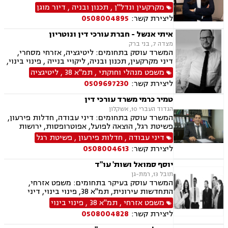
מקרקעין ונדל"ן
,
תכנון ובניה
,
דיור מוגן
ליצירת קשר:
0508004895
איתי אנשל - חברת עורכי דין ונוטריון
מצדה 7, בני ברק
המשרד עוסק בתחומים: ליטיגציה, אזרחי מסחרי,
דיני מקרקעין, תכנון ובניה, ליקויי בנייה , פינוי בינוי,
קבוצות רכישה, עסקאות מכר דירה, פינוי מושכר,
משפט מנהלי וחוקתי
,
תמ"א 38
,
ליטיגציה
מגרשים לבניה ,נחלות ומשקים במושבים, רשות
ליצירת קשר:
0509697230
מקרקעי ישראל, צווי הריסה, מיסוי נדל"ן, היטל
פיתוח, היטל השבחה, דיני חוזים, תביעות ייצוגיות,
טמיר כרמי משרד עורכי דין
ירושות וצוואות, נוטריון, דיני מכרזים והתקשרויות,
הגדוד העברי 10, אשקלון
חוקתי ומנהלי, רישוי עסקים, דיני חברות, סכסוך בין
המשרד עוסק בתחומים: דיני עבודה, חדלות פירעון,
בעלי מניות, ליווי עסקי, הגבלים עסקיים, בנקים,
פשיטת רגל, הוצאה לפועל, אפוטרופסות, ירושות
ערבויות ושטרות, קניין רוחני, זכויות יוצרים, דיני
וצוואות, ליטיגציה, משפט אזרחי , נדל"ן, עסקאות
דיני עבודה
,
חדלות פירעון
,
פשיטת רגל
בנקאות, חברות אשראי סליקה
מכר דירה, פינוי מושכר, פירוקים והקפאות הליכים,
ליצירת קשר:
0508004613
רישוי עסקים, רשויות מקומיות, תכנון ובניה, דיני
מקרקעין
יוסף סמואל ושות' עו"ד
תובל 13, רמת-גן
המשרד עוסק בעיקר בתחומים: משפט אזרחי,
התחדשות עירונית, תמ"א 38, פינוי בינוי, דיני
מקרקעין, מיסים, גילוי מרצון, דיני תאגידים, הפקעת
משפט אזרחי
,
תמ"א 38
,
פינוי בינוי
קרקעות, תכנון ובניה, דיור מוגן, ירושות וצוואות,
ליצירת קשר:
0508004828
חוקתי ומנהלי, ליווי עסקי, ליטיגציה, ליקויי בנייה,
לשון הרע, מיסוי נדל"ן, מיסוי עירוני, מיסוי פלילי,