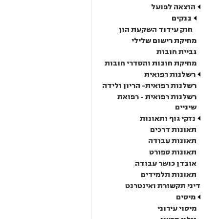
הוצאה לפועל
בנקים
חוק עידוד השקעת הון
מחיקת רישום שלילי
גביית חובות
מחיקת חובות והסדרי חובות
רשלנות רפואית
רשלנות רפואית- הריון ולידה
רשלנות רפואית - רפואת
שיניים
נזקי גוף ותאונות
תאונות דרכים
תאונות עבודה
תאונות ספורט
אובדן כושר עבודה
תאונות תלמידים
דיני תקשורת ואינטרנט
מיסים
מיסוי עירוני