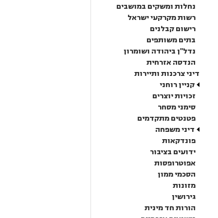
נחלות ומשקים במושבים
רשות מקרקעי ישראל
רישום קבלנים
בתים משותפים
נדל"ן ביהודה ושומרון
הנדסה אזרחית
דיני צרכנות ותיירות
קניין רוחני
זכויות יוצרים
סימני מסחר
פטנטים מתקדמים
דיני משפחה
פונדקאות
ידועים בציבור
אפוטרופסות
הסכמי ממון
מזונות
גירושין
הורות חד מינית