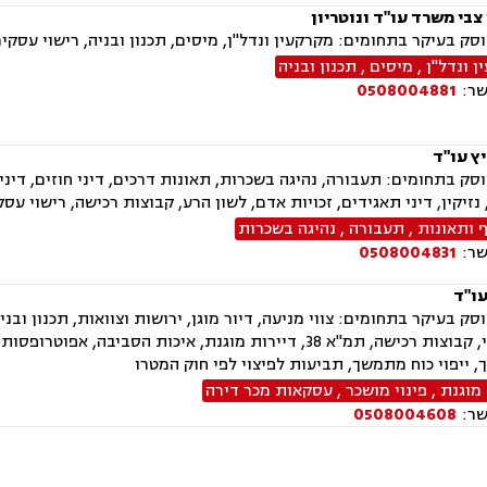
צבי משרד עו"ד ונוטריון
ק בעיקר בתחומים: מקרקעין ונדל"ן, מיסים, תכנון ובניה, רישוי עסקים
 ונדל"ן
,
מיסים
,
תכנון ובניה
שר:
0508004881
ץ עו"ד
ק בתחומים: תעבורה, נהיגה בשכרות, תאונות דרכים, דיני חוזים, דיני מ
נזיקין, דיני תאגידים, זכויות אדם, לשון הרע, קבוצות רכישה, רישוי עסקים, תמ"א 38,
ף ותאונות
,
תעבורה
,
נהיגה בשכרות
שר:
0508004831
עו"ד
ק בעיקר בתחומים: צווי מניעה, דיור מוגן, ירושות וצוואות, תכנון ובניה
פינוי בינוי, קבוצות רכישה, תמ"א 38, דיירות מוגנת, איכות
, ייפוי כוח מתמשך, תביעות לפיצוי לפי חוק המטרו
 מוגנת
,
פינוי מושכר
,
עסקאות מכר דירה
שר:
0508004608