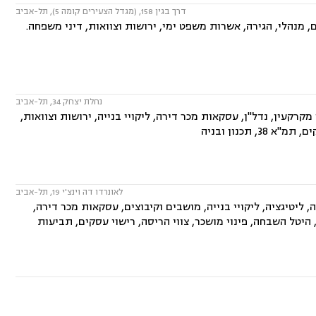
דרך בגין 158, (מגדל הצעירים קומה 5), תל-אביב
, מנהלי, הגירה, אשרות משפט ימי, ירושות וצוואות, דיני משפחה.
נחלת יצחק 34, תל-אביב
קרקעין, נדל"ן, עסקאות מכר דירה, ליקויי בנייה, ירושות וצוואות,
 תכנון ובניה
לאונרדו דה וינצ'י 19, תל-אביב
, ליטיגציה, ליקויי בנייה, מושבים וקיבוצים, עסקאות מכר דירה,
 הסביבה, אפוטרופסות, היטל השבחה, פינוי מושכר, צווי הריסה, רישוי עסקים, תביעות