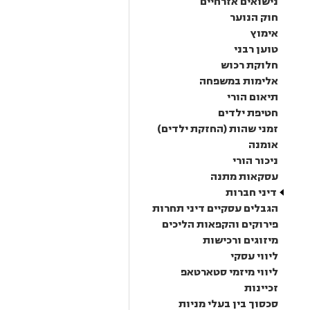
נישואים אזרחיים
חוק הנוער
אימוץ
טוען רבני
חלוקת רכוש
אלימות במשפחה
תיאום הורי
חטיפת ילדים
זמני שהות (החזקת ילדים)
אומנה
ניכור הורי
עסקאות מתנה
דיני חברות
הגבלים עסקיים דיני תחרות
פירוקים והקפאות הליכים
מיזוגים ורכישות
ליווי עסקי
ליווי מיזמי סטארטאפ
זכיינות
סכסוך בין בעלי מניות