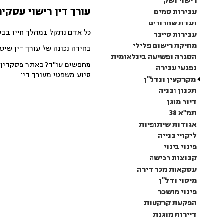
רישוי נשק
עורך דין רישוי עסקי
עבירות סמים
ועדת שחרורים
כל אדם נתקל במהלך חייו בבע
עבירות סייבר
מחיקת רישום פלילי
בחירה נכונה של עורך דין שיט
הסגרה ופשיעה בינלאומית
מחפשים עו"ד? באתר פסקדין תמ
נפגעי עבירה
סיוע משפטי מעורך דין
מקרקעין ונדל"ן
תכנון ובניה
דיור מוגן
תמ"א 38
אגודות שיתופיות
ליקויי בנייה
פינוי בינוי
קבוצות רכישה
עסקאות מכר דירה
מיסוי נדל"ן
פינוי מושכר
הפקעת קרקעות
דיירות מוגנת