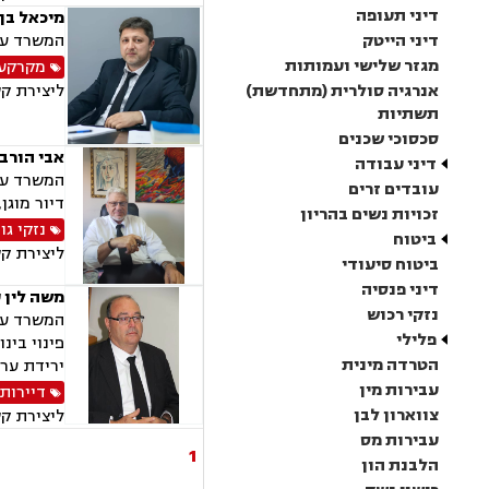
דיני תעופה
מיכאל בן 
דיני הייטק
המשרד עוס
מגזר שלישי ועמותות
מקרקעין
אנרגיה סולרית (מתחדשת)
ליצירת ק
תשתיות
סכסוכי שכנים
אבי הורבי
דיני עבודה
המשרד עוס
עובדים זרים
דיור מוגן, 
זכויות נשים בהריון
נזקי גו
ביטוח
ליצירת ק
ביטוח סיעודי
דיני פנסיה
משה לין 
נזקי רכוש
המשרד עוס
פלילי
הטרדה מינית
ירידת ערך
עבירות מין
דיירות
צווארון לבן
ליצירת ק
עבירות מס
1
הלבנת הון