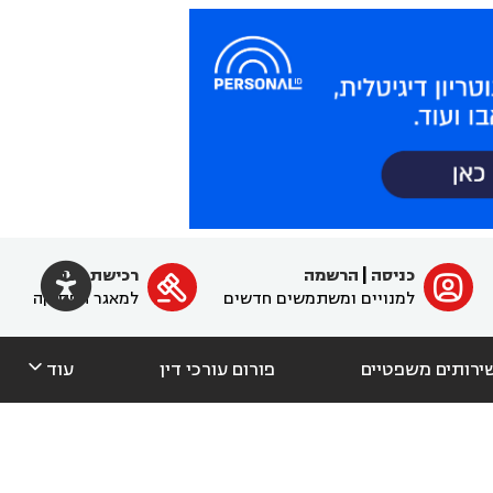

כניסה
|
הרשמה
רכישת מנוי
ﱐ

למנויים ומשתמשים חדשים
למאגר הפסיקה

ירותים משפטיים
פורום עורכי דין
עוד