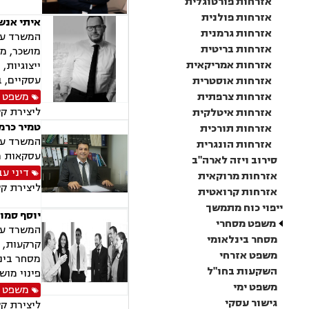
אזרחות פורטוגלית
אזרחות פולנית
איתי אנשל
אזרחות גרמנית
המשרד עוס
אזרחות בריטית
מושכר, מג
אזרחות אמריקאית
ייצוגיות,
עסקיים, ב
אזרחות אוסטרית
אזרחות צרפתית
משפט מ
ליצירת ק
אזרחות איטלקית
טמיר כרמי
אזרחות תורכית
המשרד עוס
אזרחות הונגרית
עסקאות מכ
סירוב ויזה לארה"ב
דיני עב
אזרחות מרוקאית
ליצירת ק
אזרחות קרואטית
ייפוי כוח מתמשך
יוסף סמוא
משפט מסחרי
מסחר בינלאומי
קרקעות, תכ
משפט אזרחי
מסחר בינל
השקעות בחו"ל
פינוי מוש
משפט ימי
משפט א
גישור עסקי
ליצירת ק