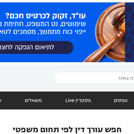
טפסים
פסקדין Live
משאלים
ש
חפש עורך דין לפי תחום משפטי