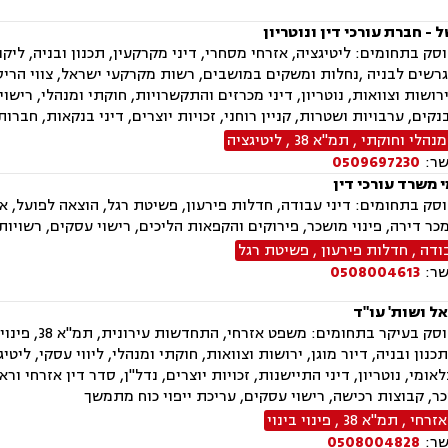
 - חברת עורכי דין ונוטריון
ק בתחומים: ליטיגציה, אזרחי מסחרי, דיני מקרקעין, תכנון ובניה, ליקויי
רשים לבניה ,נחלות ומשקים במושבים, רשות מקרקעי ישראל, צווי הריסה,
 ירושות וצוואות, נוטריון, דיני מכרזים והתקשרויות, חוקתי ומנהלי, רישו
נקים, ערבויות ושטרות, קניין רוחני, זכויות יוצרים, דיני בנקאות, חבר
נהלי וחוקתי
,
תמ"א 38
,
ליטיגציה
שר:
0509697230
 משרד עורכי דין
ק בתחומים: דיני עבודה, חדלות פירעון, פשיטת רגל, הוצאה לפועל, אפו
ר דירה, פינוי מושכר, פירוקים והקפאות הליכים, רישוי עסקים, רשויות 
ודה
,
חדלות פירעון
,
פשיטת רגל
שר:
0508004613
ל ושות' עו"ד
המשרד עוסק ב
נון ובניה, דיור מוגן, ירושות וצוואות, חוקתי ומנהלי, ליווי עסקי, ליטיגצ
אומי, נוטריון, דיני התיישנות, זכויות יוצרים, נדל"ן, סדר דין אזרחי ו
כר, קבוצות רכישה, רישוי עסקים, עריכת ייפוי כוח מתמשך
זרחי
,
תמ"א 38
,
פינוי בינוי
שר:
0508004828