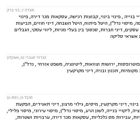
מצדה 7, בני ברק
 בנייה , פינוי בינוי, קבוצות רכישה, עסקאות מכר דירה, פינוי
 מיסוי נדל"ן, היטל פיתוח, היטל השבחה, דיני חוזים, תביעות
י עסקים, דיני חברות, סכסוך בין בעלי מניות, ליווי עסקי, הגבלים
ות אשראי סליקה
הגדוד העברי 10, אשקלון
טרופסות, ירושות וצוואות, ליטיגציה, משפט אזרחי , נדל"ן,
מקומיות, תכנון ובניה, דיני מקרקעין
תובל 13, רמת-גן
עיקר בתחומים: משפט אזרחי, התחדשות עירונית, תמ"א 38, פינוי בינוי, דיני מקרקעין, מיסים, גילוי מרצון, דיני תאגידים, הפקעת
יה, ליקויי בנייה, לשון הרע, מיסוי נדל"ן, מיסוי עירוני, מיסוי פלילי,
ראיות, עבירות מס כלכליות, עסקאות מכר דירה, ערבויות ושטרות,