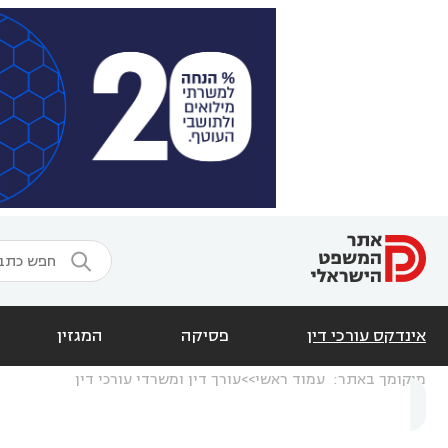

אינדקס עורכי דין
פסיקה
המגזין
מיקומך באתר:
עמוד ראשי
עורך דין ומשרדי עורכי דין