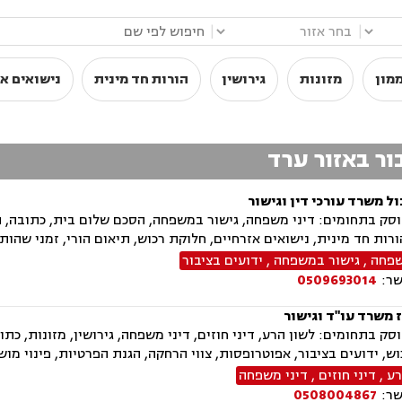
|
|
מון
מזונות
גירושין
הורות חד מינית
נישואים אז
ור באזור ערד
ל משרד עורכי דין וגישור
ק בתחומים: דיני משפחה, גישור במשפחה, הסכם שלום בית, כתובה, התר
הורות חד מינית, נישואים אזרחיים, חלוקת רכוש, תיאום הורי, זמני שהות 
שפחה
,
גישור במשפחה
,
ידועים בציבור
שר:
0509693014
 משרד עו"ד וגישור
ק בתחומים: לשון הרע, דיני חוזים, דיני משפחה, גירושין, מזונות, כתוב
ש, ידועים בציבור, אפוטרופסות, צווי הרחקה, הגנת הפרטיות, פינוי מוש
רע
,
דיני חוזים
,
דיני משפחה
שר:
0508004867