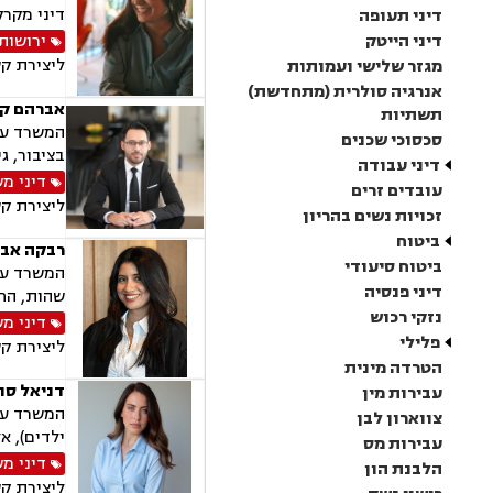
דיני מקרק
דיני תעופה
דיני הייטק
ירושות 
ליצירת ק
מגזר שלישי ועמותות
אנרגיה סולרית (מתחדשת)
אברהם קו
תשתיות
המשרד עוס
סכסוכי שכנים
בציבור, ג
דיני עבודה
דיני מ
עובדים זרים
ליצירת ק
זכויות נשים בהריון
ביטוח
רבקה אבר
ביטוח סיעודי
המשרד עוס
דיני פנסיה
שהות, החז
נזקי רכוש
דיני מ
פלילי
ליצירת ק
הטרדה מינית
דניאל סוו
עבירות מין
המשרד עוס
צווארון לבן
ילדים), א
עבירות מס
דיני מ
הלבנת הון
ליצירת ק