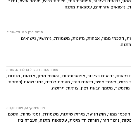
ון, ידועים בציבור, אפוטרופסות, חלוקת רכוש, מעמד אישי, ניכור
ית, נישואים אזרחיים, עסקאות מתנה
מנחם בגין 150, תל-אביב
 הסכמי ממון, אבהות, מזונות, משמורת, גירושין, נישואים
מתנה.
פתח תקווה 6 מגדל החלוצים, נתניה
קאות, ידועים בציבור, אפוטרופסות, הסכמי ממון, אבהות, מזונות,
קת רכוש, מעמד אישי, תיאום הורי, חטיפת ילדים, זמני שהות (החזקת
ח מתמשך, מסמך הבעת רצון, צוואות וירושה.
ז'בוטינסקי 61, פתח תקווה
הסכמי ממון, חוק הנוער, פירוק שיתוף, משמורת, זמני שהות, הסכם
סות, ניכור הורי, הורות חד מינית, עסקאות מתנה, העברה בין