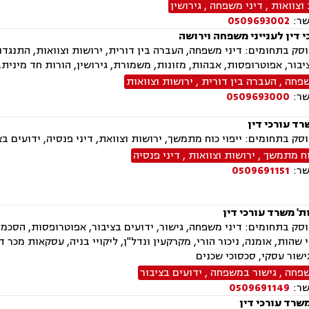
וצוואות
,
דיני משפחה
,
גירושין
שר:
0509693002
 דין לענייני משפחה וירושה
ק בתחומים: דיני משפחה, העברה בין דורית, ירושות וצוואות, התנגדות
יבור, אפוטרופסות, אבהות, מזונות, משמורת, גירושין, הורות חד מינית, ח
שפחה
,
העברה בין דורית
,
ירושות וצוואות
שר:
0509693000
רד עורכי דין
ק בתחומים: ייפוי כוח מתמשך, ירושות וצוואת, דיני פנסיה, ידועים בצי
כוח מתמשך
,
ירושות וצוואות
,
דיני פנסיה
שר:
0509691151
' משרד עורכי דין
ק בתחומים: דיני משפחה, גישור, ידועים בציבור, אפוטרופסות, הסכמי מ
י שהות, אומנה, ניכור הורי, מקרקעין ונדל"ן, ליקויי בניה, עסקאות מכר 
גישור עסקי, סכסוכי שכנים
שפחה
,
גישור במשפחה
,
ידועים בציבור
שר:
0509691149
משרד עורכי דין