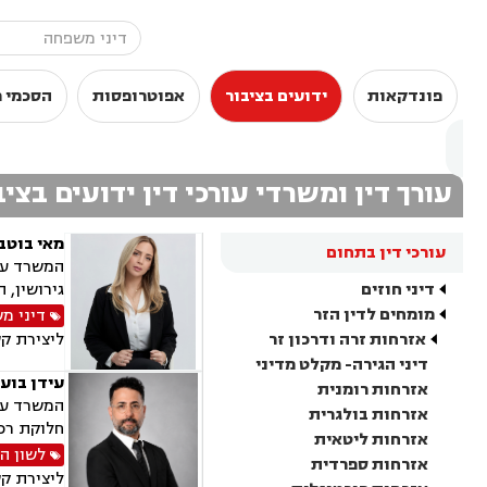
פונדקאות
ידועים בציבור
אפוטרופסות
הסכמי מ
עורך דין ומשרדי עורכי דין ידועים בציב
מאי בוטבו
עורכי דין בתחום
המשרד עוס
דיני חוזים
גירושין, 
מומחים לדין הזר
דיני מ
אזרחות זרה ודרכון זר
ליצירת ק
דיני הגירה- מקלט מדיני
עידן בועז
אזרחות רומנית
המשרד עוס
אזרחות בולגרית
חלוקת רכו
אזרחות ליטאית
לשון ה
אזרחות ספרדית
ליצירת ק