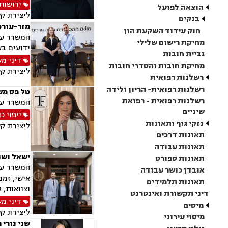
ירושות 
הוצאה לפועל
ליצירת ק
בנקים
מזר-עורכי
חוק עידוד השקעת הון
המשרד עוס
מחיקת רישום שלילי
ידועים בצ
גביית חובות
דיני מ
מחיקת חובות והסדרי חובות
ליצירת ק
רשלנות רפואית
רשלנות רפואית- הריון ולידה
טל פס מש
רשלנות רפואית - רפואת
המשרד עוס
שיניים
ייפוי 
נזקי גוף ותאונות
ליצירת ק
תאונות דרכים
תאונות עבודה
ישאל ושות
תאונות ספורט
המשרד עוס
אובדן כושר עבודה
אישי, זמנ
תאונות תלמידים
וצוואות, 
דיני תקשורת ואינטרנט
דיני מ
מיסים
ליצירת ק
מיסוי עירוני
שני נורי 