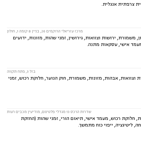
ית צרפתית אנגלית.
מרכז עזריאלי הרוקמים 26, בניין B קומה 1, חולון
משמורת, ירושות וצוואות, גירושין, זמני שהות, מזונות, ידועים
 מעמד אישי, עסקאות מתנה.
בזל 3, פתח תקווה
 וצוואות, אבהות, מזונות, משמורת, חוק הנוער, חלוקת רכוש, זמני
שדרות הרכס 13 מגדלי פלטינום, מודיעין מכבים רעות
ת, חלוקת רכוש, מעמד אישי, תיאום הורי, זמני שהות (החזקת
ה, ליטיגציה, ייפוי כוח מתמשך.