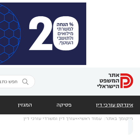

אינדקס עורכי דין
פסיקה
המגזין
מיקומך באתר:
עמוד ראשי
עורך דין ומשרדי עורכי דין