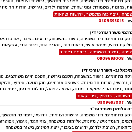
ק בתחומים: דיני משפחה, ייפוי כוח מתמשך, ירושות וצוואות, הסכמי ממ
ות, מזונות, משמורת זמני שהות, החזקת ילדים, גירושין, הורות חד מינ
שפחה
,
ייפוי כוח מתמשך
,
ירושות וצוואות
שר:
0509693013
רהמי משרד עורכי דין
ק בתחומים: דיני משפחה, גישור במשפחה, ידועים בציבור, אפוטרופסות,
חלוקת רכוש, מעמד אישי, תיאום הורי, זמני שהות, ניכור הורי, עסקאות 
שפחה
,
גישור במשפחה
,
ידועים בציבור
שר:
0509693008
מיכאלוב- משרד עורכי דין
ק בתחומים: גישור במשפחה, הסכם גירושין, הסכם חיים משותפים, פונד
, גירושין, הורות חד מינית, נישואים אזרחיים, חוק הנוער, אימוץ , חלו
ומנה, ניכור הורי, עסקאות מתנה, הוצאה לפועל, חדלות פירעון, ייפוי כו
במשפחה
,
גירושין
,
פונדקאות
שר:
0509693007
ה סלומון משרד עו"ד
ק בתחומים: דיני משפחה, ירושות וצוואות, גירושין, ייפוי כח מתמשך, 
פים, מעמד אישי, מזונות, אלימות במשפחה, צווי הגנה, אימוץ, אפוטרופ
נדקאות, חטיפת ילדים, ידועים בציבור, ייצוג קטינים, גישור במשפחה