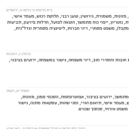
בית הדפוס 12 כניסה A, ירושלים
ונות, משמורת, גירושין, טוען רבני, חלוקת רכוש, מעמד אישי,
ת, נוטריון, ייפוי כוח מתמשך, הוצאה לפועל, חדלות פירעון, תביעות
מקבלן, משפט מסחרי, דיני חברות, ליטיגציה מסחרית ונדל"נית,
בנימין 3, רחובות
חובות והסדרי חוב, דיני משפחה, גישור במשפחה, ידועים בציבור,
השחר 47, רעננה
מתמשך, ידועים בציבור, אפוטרופסות, הסכמי ממון, מזונות,
ש, מעמד אישי, תיאום הורי, זמני שהות, עסקאות מתנה, גישור
, משפט אזרחי, סכסוך שכנים.
רחוב רחה פריאר 9 מגדל M-TOWER קומה 21, באר שבע