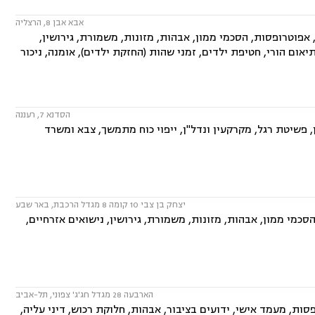
אבא אבן 8, הרצליה
פוטרופסות, הסכמי ממון, אבהות, מזונות, משמורת, גירושין,
יאום הורי, חטיפת ילדים, זמני שהות (החזקת ילדים), אומנה, ניכור
הסדנא 7, רעננה
פשיטת רגל, מקרקעין ונדל"ן, ייפוי כוח מתמשך, צבא ומשרד
יצחק בן צבי 10 קומה 8 מגדל הרכבת, באר שבע
סכמי ממון, אבהות, מזונות, משמורת, גירושין, נישואים אזרחיים,
הארבעה 28 מגדל חג'ג' צפוני, תל-אביב
ות, מעמד אישי, ידועים בציבור, אבהות, חלוקת רכוש, דיני עליה,