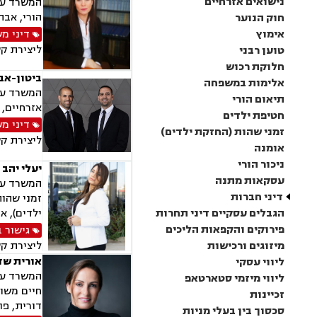
נישואים אזרחיים
המשרד עוס
הורי, אבה
חוק הנוער
אימוץ
דיני מ
ליצירת ק
טוען רבני
חלוקת רכוש
ביטון-אב
אלימות במשפחה
המשרד עוס
תיאום הורי
אזרחיים, 
חטיפת ילדים
דיני מ
זמני שהות (החזקת ילדים)
ליצירת ק
אומנה
ניכור הורי
יעלי יהב 
עסקאות מתנה
המשרד עוס
דיני חברות
זמני שהות
הגבלים עסקיים דיני תחרות
ילדים), א
פירוקים והקפאות הליכים
גישור 
מיזוגים ורכישות
ליצירת ק
אורית שד
ליווי עסקי
המשרד עוס
ליווי מיזמי סטארטאפ
חיים משות
זכיינות
דורית, פו
סכסוך בין בעלי מניות