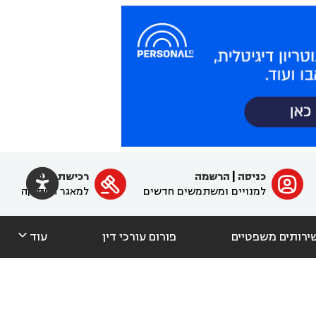

כניסה
|
הרשמה
רכישת מנוי
ﱐ

למנויים ומשתמשים חדשים
למאגר הפסיקה

ירותים משפטיים
פורום עורכי דין
עוד