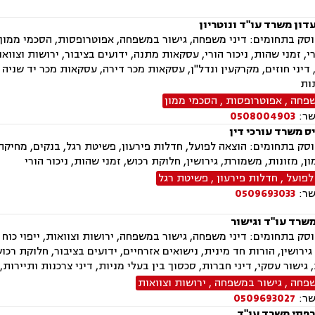
דון משרד עו"ד ונוטריון
ק בתחומים: דיני משפחה, גישור במשפחה, אפוטרופסות, הסכמי ממון, מז
י, זמני שהות, ניכור הורי, עסקאות מתנה, ידועים בציבור, ירושות וצוואו
דיני חוזים, מקרקעין ונדל"ן, עסקאות מכר דירה, עסקאות מכר יד שניה 
ות
שפחה
,
אפוטרופסות
,
הסכמי ממון
שר:
0508004903
ס משרד עורכי דין
ק בתחומים: הוצאה לפועל, חדלות פירעון, פשיטת רגל, בנקים, מחיקת 
ן, מזונות, משמורת, גירושין, חלוקת רכוש, זמני שהות, ניכור הורי
לפועל
,
חדלות פירעון
,
פשיטת רגל
שר:
0509693033
משרד עו"ד וגישור
ק בתחומים: דיני משפחה, גישור במשפחה, ירושות וצוואות, ייפוי כוח 
ירושין, הורות חד מינית, נישואים אזרחיים, ידועים בציבור, חלוקת רכו
, גישור עסקי, דיני חברות, סכסוך בין בעלי מניות, דיני צרכנות ותיירות
שפחה
,
גישור במשפחה
,
ירושות וצוואות
שר:
0509693027
פתי משרד עו"ד