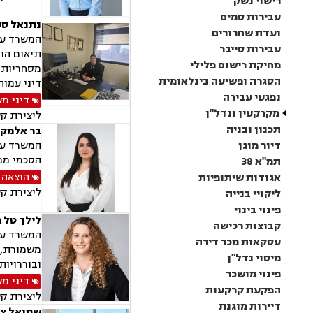
רישוי נשק
עבירות סמים
נתנאל סע
ועדת שחרורים
המשרד עוס
עבירות סייבר
תיאום הור
מחיקת רישום פלילי
מסחריות, 
הסגרה ופשיעה בינלאומית
דיני עמות
נפגעי עבירה
דיני מ
מקרקעין ונדל"ן
ליצירת ק
תכנון ובניה
בר אלמקי
דיור מוגן
המשרד עוס
הסכמי ממו
תמ"א 38
הוצאה 
אגודות שיתופיות
ליצירת ק
ליקויי בנייה
פינוי בינוי
לילך טל 
קבוצות רכישה
המשרד עוס
עסקאות מכר דירה
משמורת, ג
מיסוי נדל"ן
ובוררויות
פינוי מושכר
דיני מ
הפקעת קרקעות
ליצירת ק
דיירות מוגנת
שמואל צר