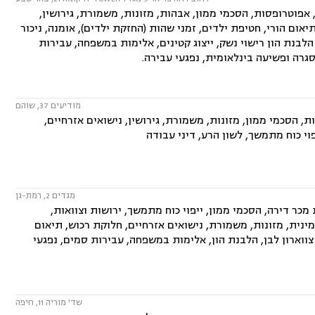
פוטרופסות, הסכמי ממון, אבהות, מזונות, משמורת, גירושין,
יאום הורי, חטיפת ילדים, זמני שהות (החזקת ילדים), אומנה, ניכור
 הלבנת הון רישוי נשק, ייצוג קטינים, אלימות במשפחה, עבירות
גרה ופשיעה בינלאומית, נפגעי עבירה.
מודיעים 37, שוהם
 הסכמי ממון, מזונות, משמורת, גירושין, נישואים אזרחיים,
פוי כוח מתמשך, לשון הרע, דיני עבודה
מגדים 2, רמת-גן
ר דירה, הסכמי ממון, ייפוי כוח מתמשך, ירושות וצוואות,
מינית, מזונות, משמורת, נישואים אזרחיים, חלוקת רכוש, תיאום
, צווארון לבן, הלבנת הון, אלימות במשפחה, עבירות סמים, נפגעי
שד' מוריה 11, חיפה