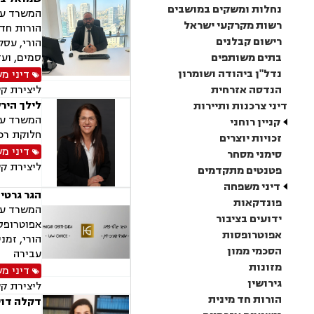
נחלות ומשקים במושבים
המשרד עוס
רשות מקרקעי ישראל
הורות חד 
רישום קבלנים
הורי, עסק
בתים משותפים
סמים, ועד
נדל"ן ביהודה ושומרון
דיני מ
הנדסה אזרחית
ליצירת ק
לילך היר
דיני צרכנות ותיירות
המשרד עוס
קניין רוחני
חלוקת רכו
זכויות יוצרים
דיני מ
סימני מסחר
ליצירת ק
פטנטים מתקדמים
דיני משפחה
הגר גרטי
פונדקאות
המשרד עוס
ידועים בציבור
אפוטרופסו
אפוטרופסות
הורי, זמנ
הסכמי ממון
עבירה
מזונות
דיני מ
גירושין
ליצירת ק
הורות חד מינית
דקלה דוי