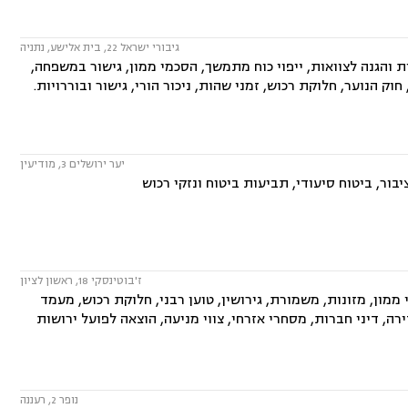
גיבורי ישראל 22, בית אלישע, נתניה
 והגנה לצוואות, ייפוי כוח מתמשך, הסכמי ממון, גישור במשפחה,
וק הנוער, חלוקת רכוש, זמני שהות, ניכור הורי, גישור ובוררויות.
יער ירושלים 3, מודיעין
בור, ביטוח סיעודי, תביעות ביטוח ונזקי רכוש
ז'בוטינסקי 18, ראשון לציון
מון, מזונות, משמורת, גירושין, טוען רבני, חלוקת רכוש, מעמד
דירה, דיני חברות, מסחרי אזרחי, צווי מניעה, הוצאה לפועל ירושות
נופר 2, רעננה