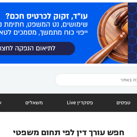
טפסים
פסקדין Live
משאלים
ש
חפש עורך דין לפי תחום משפטי