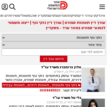


ﱐ
אינדקס עורכי דין
פסיקה
המגזין
טפסים
פסקדין Live
משאלים
שירותים מש
עורך דין תאונות ספורט | עורך דין נזקי גוף | ייצוג משפטי
לנפגעי ספורט באזור ערד - פסקדין
חיפוש עורך דין
אלון ברומברג משרד עו"ד
רחוב הילל 23, ירושלים
המשרד עוסק בתחומים: נזקי גוף ותאונות, תאונות
דרכים, תאונות עבודה, תאונות ספורט, אובדן כושר
עבודה, תאונות תלמידים, רשלנות רפואית, רשלנות
נזקי גוף ותאונות
,
תאונות דרכים
,
תאונות עבודה
רפואית- הריון ולידה, ביטוח לאומי
ליצירת קשר:
0509693021
גלי טל משרד עו"ד
שושנה דמרי 4, קריית מוצקין
המשרד עוסק בתחומים: ביטוח לאומי דיני נזיקין,