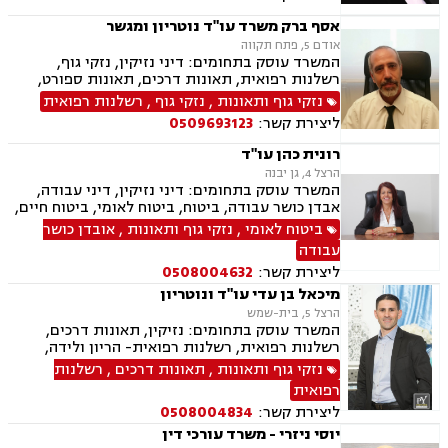
ליטיגציה, ליקויי בנייה, תמ"א 38, היטל השבחה,
חלוקת רכוש, מגרשים לבניה , נדל"ן, נוטריון,
אסף ברק משרד עו"ד נוטריון ומגשר
עסקאות מכר דירה, פינוי בינוי, פינוי מושכר, פירוקים
אודם 5, פתח תקווה
והקפאות הליכים, צווי הריסה, צווי מניעה, רשויות
המשרד עוסק בתחומים: דיני נזיקין, נזקי גוף,
מקומיות, רשות מקרקעי ישראל, תאונות עבודה,
רשלנות רפואית, תאונות דרכים, תאונות ספורט,
תאונות עקב רשלנות, תאונות ספורט, תאונות
תאונות עבודה, אבדן כושר עבודה , ביטוח לאומי,
נזקי גוף ותאונות
,
נזקי גוף
,
רשלנות רפואית
תלמידים, תכנון ובניה, ייפוי כוח מתשמך, גישור
ביטוח חיים , ביטוח סיעודי , דיני ביטוח, נוטריון, נכי
ובוררויות
ליצירת קשר:
0509693123
צה"ל, תאונות תלמידים ותאונות עקב רשלנות.
רונית כהן עו"ד
הרצל 4, גן יבנה
המשרד עוסק בתחומים: דיני נזיקין, דיני עבודה,
אבדן כושר עבודה, ביטוח, ביטוח לאומי, ביטוח חיים,
ביטוח סיעודי, נהיגה בשיכרות, תאונות ספורט,
ביטוח לאומי
,
נזקי גוף ותאונות
,
אובדן כושר
תאונות דרכים, ירושות וצוואות, מגשרים, רשויות
עבודה
מקומיות וזכויות רפואיות.
ליצירת קשר:
0508004632
מיכאל בן עדי עו"ד ונוטריון
הרצל 5, בית-שמש
המשרד עוסק בתחומים: נזיקין, תאונות דרכים,
רשלנות רפואית, רשלנות רפואית- הריון ולידה,
תאונות עבודה, נזקי גוף, תאונות ספורט, אבדן כושר
נזקי גוף ותאונות
,
תאונות דרכים
,
רשלנות
עבודה , דיני ביטוח, דיני עבודה, דיני מקרקעין,
רפואית
עסקאות מכר דירה, נוטריון.
ליצירת קשר:
0508004834
יוסי ניזרי - משרד עורכי דין