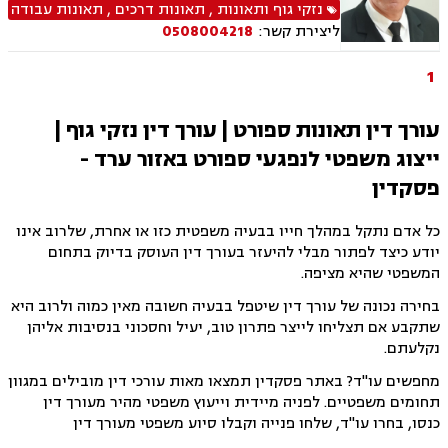
משרד הביטחון, לשון הרע, ירושות וצוואות, ייפוי כוח
נזקי גוף ותאונות
,
תאונות דרכים
,
תאונות עבודה
מתמשך
ליצירת קשר:
0508004218
1
עורך דין תאונות ספורט | עורך דין נזקי גוף |
ייצוג משפטי לנפגעי ספורט באזור ערד -
פסקדין
כל אדם נתקל במהלך חייו בבעיה משפטית כזו או אחרת, שלרוב אינו
יודע כיצד לפתור מבלי להיעזר בעורך דין העוסק בדיוק בתחום
המשפטי שהיא מציפה.
בחירה נכונה של עורך דין שיטפל בבעיה חשובה מאין כמוה ולרוב היא
שתקבע אם תצליחו לייצר פתרון טוב, יעיל וחסכוני בנסיבות אליהן
נקלעתם.
מחפשים עו"ד? באתר פסקדין תמצאו מאות עורכי דין מובילים במגוון
תחומים משפטיים. לפניה מיידית וייעוץ משפטי מהיר מעורך דין
כנסו, בחרו עו"ד, שלחו פנייה וקבלו סיוע משפטי מעורך דין