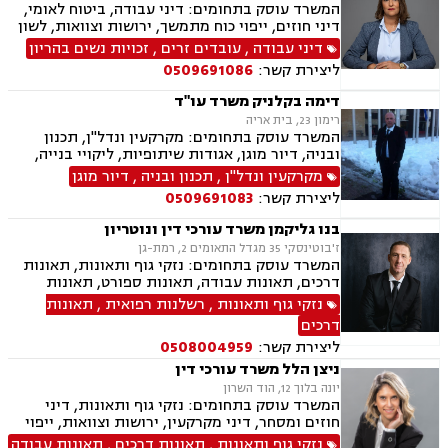
המשרד עוסק בתחומים: דיני עבודה, ביטוח לאומי,
דיני חוזים, ייפוי כוח מתמשך, ירושות וצוואות, לשון
הרע, מקרקעין ונדל"ן, נזקי גוף ותאונות
דיני עבודה
,
עובדים זרים
,
זכויות נשים בהריון
ליצירת קשר:
0509691086
דימה בקלניק משרד עו"ד
רימון 23, בית אריה
המשרד עוסק בתחומים: מקרקעין ונדל"ן, תכנון
ובניה, דיור מוגן, אגודות שיתופיות, ליקויי בנייה,
מושבים וקיבוצים, פינוי בינוי, קבוצות רכישה,
מקרקעין ונדל"ן
,
תכנון ובניה
,
דיור מוגן
עסקאות מכר דירה, פינוי מושכר, נחלות ומשקים
ליצירת קשר:
0509691083
במושבים, רשות מקרקעי ישראל, צווי הריסה, רישום
קבלנים, בתים משותפים, וכו', דיני משפחה, גישור
בנו גליקמן משרד עורכי דין ונוטריון
במשפחה, פונדקאות, ידועים בציבור אפוטרופסות,
ז'בוטינסקי 35 מגדל התאומים 2, רמת-גן
הסכמי ממון, אבהות, מזונות, משמורת, גירושין,
המשרד עוסק בתחומים: נזקי גוף ותאונות, תאונות
הורות חד מינית, נישואים אזרחיים, חוק הנוער,
דרכים, תאונות עבודה, תאונות ספורט, תאונות
אימוץ, חלוקת רכוש, מעמד אישי, תיאום הורי וכו'
תלמידים, תאונות עקב רשלנות ביטוח לאומי,
נזקי גוף ותאונות
,
רשלנות רפואית
,
תאונות
נזקי גוף ותאונות
רשלנות רפואית, רשלנות רפואית הריון ולידה,
דרכים
רשלנות רפואית - רפואת שיניים, נוטריון
ליצירת קשר:
0508004959
ניצן הלל משרד עורכי דין
יונה בלוך 12, הוד השרון
המשרד עוסק בתחומים: נזקי גוף ותאונות, דיני
חוזים ומסחר, דיני מקרקעין, ירושות וצוואות, ייפוי
כוח מתמשך
נזקי גוף ותאונות
,
תאונות דרכים
,
תאונות עבודה