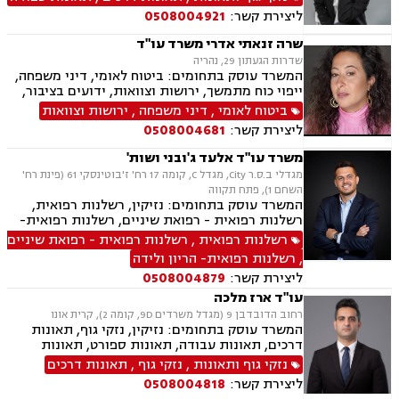
ליצירת קשר:
0508004921
שרה זנאתי אדרי משרד עו"ד
שדרות הגעתון 29, נהריה
המשרד עוסק בתחומים: ביטוח לאומי, דיני משפחה,
ייפוי כוח מתמשך, ירושות וצוואות, ידועים בציבור,
הסכמי ממון, גישור במשפחה, מזונות, אפוטרופסות,
ביטוח לאומי
,
דיני משפחה
,
ירושות וצוואות
משמורת, מקרקעין ונדל"ן, עסקאות מכר דירה, נזקי
ליצירת קשר:
0508004681
גוף ותאונות, תאונות דרכים, תאונות ספורט, תאונות
תלמידים,
משרד עו"ד אלעד ג'ובני ושות'
מגדלי ב.ס.ר City, מגדל C, קומה 17 רח' ז'בוטינסקי 61 (פינת רח'
השחם 1), פתח תקווה
המשרד עוסק בתחומים: נזיקין, רשלנות רפואית,
רשלנות רפואית - רפואת שיניים, רשלנות רפואית-
הריון ולידה, ביטוח לאומי, תאונות דרכים, תאונות
רשלנות רפואית
,
רשלנות רפואית - רפואת שיניים
עבודה, תאונות ספורט, אבדן כושר עבודה , נזקי גוף,
,
רשלנות רפואית- הריון ולידה
תאונות תלמידים, ביטוח סיעודי , דיני פנסיה
ליצירת קשר:
0508004879
עו"ד ארז מלכה
רחוב הדובדבן 9 (מגדל משרדים 9D, קומה 2), קרית אונו
המשרד עוסק בתחומים: נזיקין, נזקי גוף, תאונות
דרכים, תאונות עבודה, תאונות ספורט, תאונות
תלמידים, רשלנות רפואית
נזקי גוף ותאונות
,
נזקי גוף
,
תאונות דרכים
ליצירת קשר:
0508004818