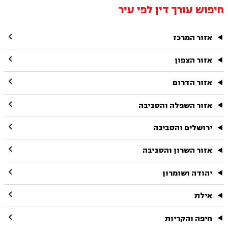
חיפוש עורך דין לפי עיר

אזור המרכז

אזור הצפון

אזור הדרום

אזור השפלה והסביבה

ירושלים והסביבה

אזור השרון והסביבה

יהודה ושומרון

אילת

חיפה והקריות