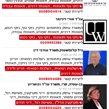
דרכים, תאונות עבודה, תאונות ספורט, אובדן כושר
נפגעי טרור , תביעות יצוגיות
עבודה, תאונות תלמידים, תאונות עקב רשלנות,
נזקי גוף ותאונות
,
תאונות דרכים
,
תאונות עבודה
תביעות ביטוח ונזקי רכוש, ביטוח סיעודי, דיני
ליצירת קשר:
0508004974
פנסיה, נזקי רכוש, פטור ממס הכנסה מסיבות
רפואיות
עו"ד אורי וינינגר
אבא הלל 7, רמת-גן
המשרד עוסק בתחומים: נזיקין, נזקי גוף, נזקי רכוש,
תאונות דרכים, תאונות ספורט, תאונות עבודה,
תאונות עקב רשלנות, תאונות תלמידים
נזקי גוף ותאונות
,
נזקי גוף
,
נזקי רכוש
ליצירת קשר:
0509992386
גיל קלופשטוק משרד עורכי דין
דוד רמז 13, נתניה
המשרד עוסק בתחומים: רשלנות רפואית- הריון
ולידה, תאונות דרכים, נזקי גוף, דיני נזיקין, תאונות
עבודה, תאונות תלמידים, תאונות ספורט.
רשלנות רפואית
,
רשלנות רפואית- הריון ולידה
,
תאונות דרכים
ליצירת קשר:
0508004686
בן-עטיה, סרי, משרד עו"ד ונוטריון
רוטשילד 53, בת ים
המשרד עוסק בתחומים: דיני מקרקעין, פשיטת רגל,
חוזים ומסחר, תאונות דרכים, דיני עמותות, דיני
תאגידים, הסכמי ממון, חדלות פרעון, חוקתי ומנהלי,
מקרקעין ונדל"ן
,
פשיטת רגל
,
דיני חוזים
ידועים בציבור, ירושות וצוואות, ליווי עסקי,
ליצירת קשר:
0508004605