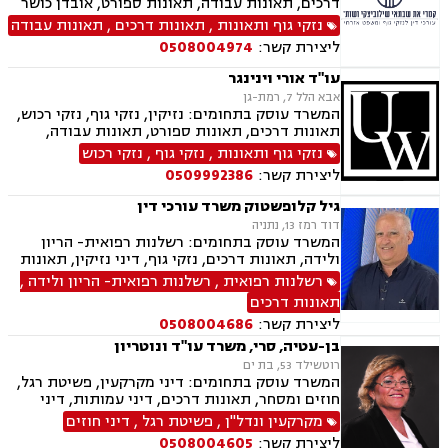
דרכים, תאונות עבודה, תאונות ספורט, אובדן כושר
נפגעי טרור , תביעות יצוגיות
עבודה, תאונות תלמידים, תאונות עקב רשלנות,
נזקי גוף ותאונות
,
תאונות דרכים
,
תאונות עבודה
תביעות ביטוח ונזקי רכוש, ביטוח סיעודי, דיני
ליצירת קשר:
0508004974
פנסיה, נזקי רכוש, פטור ממס הכנסה מסיבות
רפואיות
עו"ד אורי וינינגר
אבא הלל 7, רמת-גן
המשרד עוסק בתחומים: נזיקין, נזקי גוף, נזקי רכוש,
תאונות דרכים, תאונות ספורט, תאונות עבודה,
תאונות עקב רשלנות, תאונות תלמידים
נזקי גוף ותאונות
,
נזקי גוף
,
נזקי רכוש
ליצירת קשר:
0509992386
גיל קלופשטוק משרד עורכי דין
דוד רמז 13, נתניה
המשרד עוסק בתחומים: רשלנות רפואית- הריון
ולידה, תאונות דרכים, נזקי גוף, דיני נזיקין, תאונות
עבודה, תאונות תלמידים, תאונות ספורט.
רשלנות רפואית
,
רשלנות רפואית- הריון ולידה
,
תאונות דרכים
ליצירת קשר:
0508004686
בן-עטיה, סרי, משרד עו"ד ונוטריון
רוטשילד 53, בת ים
המשרד עוסק בתחומים: דיני מקרקעין, פשיטת רגל,
חוזים ומסחר, תאונות דרכים, דיני עמותות, דיני
תאגידים, הסכמי ממון, חדלות פרעון, חוקתי ומנהלי,
מקרקעין ונדל"ן
,
פשיטת רגל
,
דיני חוזים
ידועים בציבור, ירושות וצוואות, ליווי עסקי,
ליצירת קשר:
0508004605