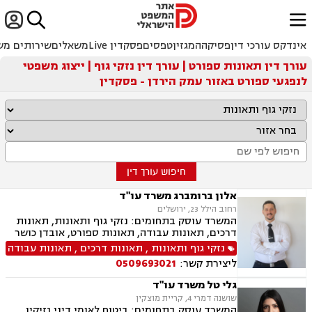


ﱐ
אינדקס עורכי דין
פסיקה
המגזין
טפסים
פסקדין Live
משאלים
שירותים מש
עורך דין תאונות ספורט | עורך דין נזקי גוף | ייצוג משפטי
לנפגעי ספורט באזור עמק הירדן - פסקדין
חיפוש עורך דין
אלון ברומברג משרד עו"ד
רחוב הילל 23, ירושלים
המשרד עוסק בתחומים: נזקי גוף ותאונות, תאונות
דרכים, תאונות עבודה, תאונות ספורט, אובדן כושר
עבודה, תאונות תלמידים, רשלנות רפואית, רשלנות
נזקי גוף ותאונות
,
תאונות דרכים
,
תאונות עבודה
רפואית- הריון ולידה, ביטוח לאומי
ליצירת קשר:
0509693021
גלי טל משרד עו"ד
שושנה דמרי 4, קריית מוצקין
המשרד עוסק בתחומים: ביטוח לאומי דיני נזיקין,