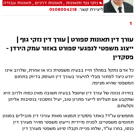
משרד הביטחון, לשון הרע, ירושות וצוואות, ייפוי כוח
נזקי גוף ותאונות
,
תאונות דרכים
,
תאונות עבודה
מתמשך
ליצירת קשר:
0508004218
1
עורך דין תאונות ספורט | עורך דין נזקי גוף |
ייצוג משפטי לנפגעי ספורט באזור עמק הירדן -
פסקדין
כל אדם נתקל במהלך חייו בבעיה משפטית כזו או אחרת, שלרוב אינו
יודע כיצד לפתור מבלי להיעזר בעורך דין העוסק בדיוק בתחום
המשפטי שהיא מציפה.
בחירה נכונה של עורך דין שיטפל בבעיה חשובה מאין כמוה ולרוב היא
שתקבע אם תצליחו לייצר פתרון טוב, יעיל וחסכוני בנסיבות אליהן
נקלעתם.
מחפשים עו"ד? באתר פסקדין תמצאו מאות עורכי דין מובילים במגוון
תחומים משפטיים. לפניה מיידית וייעוץ משפטי מהיר מעורך דין
כנסו, בחרו עו"ד, שלחו פנייה וקבלו סיוע משפטי מעורך דין