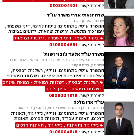
ליצירת קשר:
0508004921
שרה זנאתי אדרי משרד עו"ד
שדרות הגעתון 29, נהריה
המשרד עוסק בתחומים: ביטוח לאומי, דיני משפחה,
ייפוי כוח מתמשך, ירושות וצוואות, ידועים בציבור,
הסכמי ממון, גישור במשפחה, מזונות, אפוטרופסות,
ביטוח לאומי
,
דיני משפחה
,
ירושות וצוואות
משמורת, מקרקעין ונדל"ן, עסקאות מכר דירה, נזקי
ליצירת קשר:
0508004681
גוף ותאונות, תאונות דרכים, תאונות ספורט, תאונות
תלמידים,
משרד עו"ד אלעד ג'ובני ושות'
מגדלי ב.ס.ר City, מגדל C, קומה 17 רח' ז'בוטינסקי 61 (פינת רח'
השחם 1), פתח תקווה
המשרד עוסק בתחומים: נזיקין, רשלנות רפואית,
רשלנות רפואית - רפואת שיניים, רשלנות רפואית-
הריון ולידה, ביטוח לאומי, תאונות דרכים, תאונות
רשלנות רפואית
,
רשלנות רפואית - רפואת שיניים
עבודה, תאונות ספורט, אבדן כושר עבודה , נזקי גוף,
,
רשלנות רפואית- הריון ולידה
תאונות תלמידים, ביטוח סיעודי , דיני פנסיה
ליצירת קשר:
0508004879
עו"ד ארז מלכה
רחוב הדובדבן 9 (מגדל משרדים 9D, קומה 2), קרית אונו
המשרד עוסק בתחומים: נזיקין, נזקי גוף, תאונות
דרכים, תאונות עבודה, תאונות ספורט, תאונות
תלמידים, רשלנות רפואית
נזקי גוף ותאונות
,
נזקי גוף
,
תאונות דרכים
ליצירת קשר:
0508004818