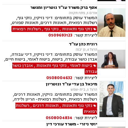
ליטיגציה, ליקויי בנייה, תמ"א 38, היטל השבחה,
חלוקת רכוש, מגרשים לבניה , נדל"ן, נוטריון,
אסף ברק משרד עו"ד נוטריון ומגשר
עסקאות מכר דירה, פינוי בינוי, פינוי מושכר, פירוקים
אודם 5, פתח תקווה
והקפאות הליכים, צווי הריסה, צווי מניעה, רשויות
המשרד עוסק בתחומים: דיני נזיקין, נזקי גוף,
מקומיות, רשות מקרקעי ישראל, תאונות עבודה,
רשלנות רפואית, תאונות דרכים, תאונות ספורט,
תאונות עקב רשלנות, תאונות ספורט, תאונות
תאונות עבודה, אבדן כושר עבודה , ביטוח לאומי,
נזקי גוף ותאונות
,
נזקי גוף
,
רשלנות רפואית
תלמידים, תכנון ובניה, ייפוי כוח מתשמך, גישור
ביטוח חיים , ביטוח סיעודי , דיני ביטוח, נוטריון, נכי
ובוררויות
ליצירת קשר:
0509693123
צה"ל, תאונות תלמידים ותאונות עקב רשלנות.
רונית כהן עו"ד
הרצל 4, גן יבנה
המשרד עוסק בתחומים: דיני נזיקין, דיני עבודה,
אבדן כושר עבודה, ביטוח, ביטוח לאומי, ביטוח חיים,
ביטוח סיעודי, נהיגה בשיכרות, תאונות ספורט,
ביטוח לאומי
,
נזקי גוף ותאונות
,
אובדן כושר
תאונות דרכים, ירושות וצוואות, מגשרים, רשויות
עבודה
מקומיות וזכויות רפואיות.
ליצירת קשר:
0508004632
מיכאל בן עדי עו"ד ונוטריון
הרצל 5, בית-שמש
המשרד עוסק בתחומים: נזיקין, תאונות דרכים,
רשלנות רפואית, רשלנות רפואית- הריון ולידה,
תאונות עבודה, נזקי גוף, תאונות ספורט, אבדן כושר
נזקי גוף ותאונות
,
תאונות דרכים
,
רשלנות
עבודה , דיני ביטוח, דיני עבודה, דיני מקרקעין,
רפואית
עסקאות מכר דירה, נוטריון.
ליצירת קשר:
0508004834
יוסי ניזרי - משרד עורכי דין