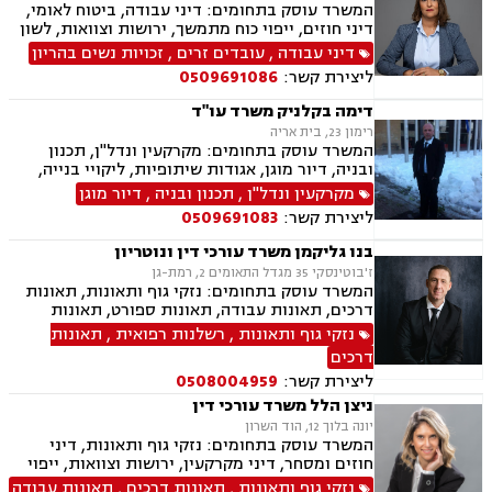
המשרד עוסק בתחומים: דיני עבודה, ביטוח לאומי,
דיני חוזים, ייפוי כוח מתמשך, ירושות וצוואות, לשון
הרע, מקרקעין ונדל"ן, נזקי גוף ותאונות
דיני עבודה
,
עובדים זרים
,
זכויות נשים בהריון
ליצירת קשר:
0509691086
דימה בקלניק משרד עו"ד
רימון 23, בית אריה
המשרד עוסק בתחומים: מקרקעין ונדל"ן, תכנון
ובניה, דיור מוגן, אגודות שיתופיות, ליקויי בנייה,
מושבים וקיבוצים, פינוי בינוי, קבוצות רכישה,
מקרקעין ונדל"ן
,
תכנון ובניה
,
דיור מוגן
עסקאות מכר דירה, פינוי מושכר, נחלות ומשקים
ליצירת קשר:
0509691083
במושבים, רשות מקרקעי ישראל, צווי הריסה, רישום
קבלנים, בתים משותפים, וכו', דיני משפחה, גישור
בנו גליקמן משרד עורכי דין ונוטריון
במשפחה, פונדקאות, ידועים בציבור אפוטרופסות,
ז'בוטינסקי 35 מגדל התאומים 2, רמת-גן
הסכמי ממון, אבהות, מזונות, משמורת, גירושין,
המשרד עוסק בתחומים: נזקי גוף ותאונות, תאונות
הורות חד מינית, נישואים אזרחיים, חוק הנוער,
דרכים, תאונות עבודה, תאונות ספורט, תאונות
אימוץ, חלוקת רכוש, מעמד אישי, תיאום הורי וכו'
תלמידים, תאונות עקב רשלנות ביטוח לאומי,
נזקי גוף ותאונות
,
רשלנות רפואית
,
תאונות
נזקי גוף ותאונות
רשלנות רפואית, רשלנות רפואית הריון ולידה,
דרכים
רשלנות רפואית - רפואת שיניים, נוטריון
ליצירת קשר:
0508004959
ניצן הלל משרד עורכי דין
יונה בלוך 12, הוד השרון
המשרד עוסק בתחומים: נזקי גוף ותאונות, דיני
חוזים ומסחר, דיני מקרקעין, ירושות וצוואות, ייפוי
כוח מתמשך
נזקי גוף ותאונות
,
תאונות דרכים
,
תאונות עבודה