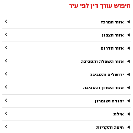
חיפוש עורך דין לפי עיר

אזור המרכז

אזור הצפון

אזור הדרום

אזור השפלה והסביבה

ירושלים והסביבה

אזור השרון והסביבה

יהודה ושומרון

אילת

חיפה והקריות