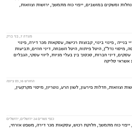
 פינוי בינוי, תמ"א 38, עסקאות מכר דירה, נחלות ומשקים במושבים, ייפוי כוח מתמשך, ירושות וצוואות,
מצדה 7, בני ברק
 בנייה , פינוי בינוי, קבוצות רכישה, עסקאות מכר דירה, פינוי
 מיסוי נדל"ן, היטל פיתוח, היטל השבחה, דיני חוזים, תביעות
י עסקים, דיני חברות, סכסוך בין בעלי מניות, ליווי עסקי, הגבלים
ות אשראי סליקה
החורש 16, נס ציונה
ת וצוואות, חדלות פירעון, לשון הרע, נוטריון, מיסוי מקרקעין,
כנפי נשרים 24 ירושלים, ירושלים
 ייפוי כוח מתמשך, חלוקת רכוש, עסקאות מכר דירה, משפט אזרחי,