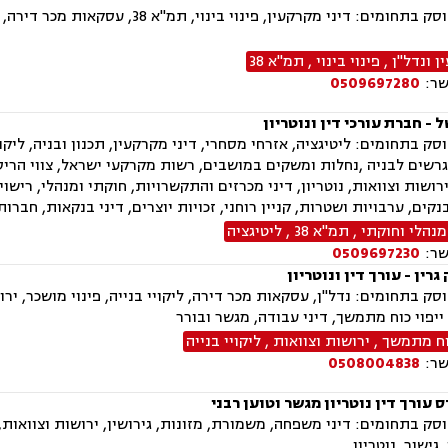
המשרד עוסק בתחומים: דיני מקרקעין,
 ונדל"ן
,
פינוי בינוי
,
תמ"א 38
שר:
0509697280
 - חברת עורכי דין ונוטריון
ק בתחומים: ליטיגציה, אזרחי מסחרי, דיני מקרקעין, תכנון ובניה, ליקויי
רשים לבניה ,נחלות ומשקים במושבים, רשות מקרקעי ישראל, צווי הריסה,
 ירושות וצוואות, נוטריון, דיני מכרזים והתקשרויות, חוקתי ומנהלי, רישו
נקים, ערבויות ושטרות, קניין רוחני, זכויות יוצרים, דיני בנקאות, חבר
נהלי וחוקתי
,
תמ"א 38
,
ליטיגציה
שר:
0509697230
גרין - עורך דין ונוטריון
ק בתחומים: נדל"ן, עסקאות מכר דירה, ליקויי בנייה, פינוי מושכר, ירושו
כוח מתמשך
,
ירושות וצוואות
,
ליקויי בנייה
שר:
0508004838
עורך דין נוטריון מגשר וטוען רבני
ק בתחומים: דיני משפחה, משמורת, מזונות, גירושין, ירושות וצוואות,
 גישור, נוטריון