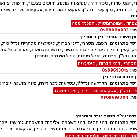
י, זמני שהות, ניכור הורי, עסקאות מתנה, ידועים בציבור, ירושות וצוואו
דיני חוזים, מקרקעין ונדל"ן, עסקאות מכר דירה, עסקאות מכר יד שניה 
ות
שפחה
,
אפוטרופסות
,
הסכמי ממון
שר:
0508004903
ן משרד עורכי־דין ונוטריון
רקעין, דיני חוזים, ייפוי כוח מתמשך, ירושות וצוואות, מסחר בינלאומי
סוי נדל"ן, ארנונה, היטל פיתוח, היטל השבחה, נוטריון.
מסחרי
,
דיני חברות
,
ליטיגציה
שר:
0509693015
 חברת עורכי דין
ק בתחומים: מקרקעין ונדל"ן, עסקאות מכר דירה, פינוי מושכר, ייפוי כו
 ונדל"ן
,
עסקאות מכר דירה
,
פינוי מושכר
שר:
0509693004
מן עו"ד מגשר בורר ונוטריון
ק בתחומים: דיני חוזים, דיני משפחה, אלימות במשפחה, גירושין, ייפוי
פחה, חדלות פירעון, דיני עבודה, זכויות נשים בהריון, עסקאות מכר די
זים
,
דיני משפחה
,
אלימות במשפחה