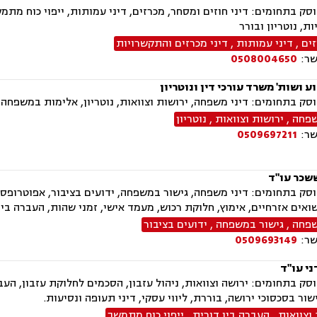
ק בתחומים: דיני חוזים ומסחר, מכרזים, דיני עמותות, ייפוי כוח מתמשך
ת, נוטריון ובורר
זים
,
דיני עמותות
,
דיני מכרזים והתקשרויות
שר:
0508004650
ע ושות' משרד עורכי דין ונוטריון
ק בתחומים: דיני משפחה, ירושות וצוואות, נוטריון, אלימות במשפחה, 
שפחה
,
ירושות וצוואות
,
נוטריון
שר:
0509697211
שכר עו"ד
ק בתחומים: דיני משפחה, גישור במשפחה, ידועים בציבור, אפוטרופסות,
שואים אזרחיים, אימוץ, חלוקת רכוש, מעמד אישי, זמני שהות, העברה בין 
שפחה
,
גישור במשפחה
,
ידועים בציבור
שר:
0509693149
ני עו"ד
ק בתחומים: ירושה וצוואות, ניהול עזבון, הסכמים לחלוקת עזבון, העברה
ישור בסכסוכי ירושה, בוררת, ליווי עסקי, דיני תעופה ונסיעות.
וצוואות
,
העברה בין דורית
,
ייפוי כוח מתמשך