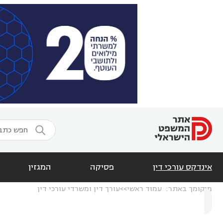

אינדקס עורכי דין
פסיקה
המגזין
מיקומך באתר:
עמוד ראשי
עורך דין ומשרדי עורכי דין