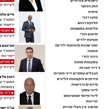
נישואים אזרחיים
ליצירת ק
חוק הנוער
אימוץ
חיים אלמו
טוען רבני
חלוקת רכוש
ירושות וצו
אלימות במשפחה
הסכמי 
תיאום הורי
ליצירת ק
חטיפת ילדים
זמני שהות (החזקת ילדים)
אבינעם גו
המשרד עוס
אומנה
ייפוי כוח 
ניכור הורי
מקרקעין
עסקאות מתנה
ליצירת ק
דיני חברות
הגבלים עסקיים דיני תחרות
רענן פלץ 
פירוקים והקפאות הליכים
המשרד עוס
מיזוגים ורכישות
במשפחה, נ
ליווי עסקי
דיני מ
ליווי מיזמי סטארטאפ
ליצירת ק
זכיינות
סכסוך בין בעלי מניות
עו"ד ישר