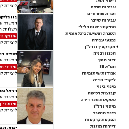
רישוי נשק
ליצירת ק
עבירות סמים
ועדת שחרורים
בנו גליקמ
עבירות סייבר
המשרד עוס
מחיקת רישום פלילי
רשלנות רפ
הסגרה ופשיעה בינלאומית
נזקי גו
נפגעי עבירה
ליצירת ק
מקרקעין ונדל"ן
תכנון ובניה
סופיה דוב
דיור מוגן
המשרד עוס
תמ"א 38
דיני מ
אגודות שיתופיות
ליצירת ק
ליקויי בנייה
פינוי בינוי
רזיאל גסל
קבוצות רכישה
המשרד עוס
עסקאות מכר דירה
נוטריון
מיסוי נדל"ן
ליצירת ק
פינוי מושכר
הפקעת קרקעות
דיירות מוגנת
יצחק וכט