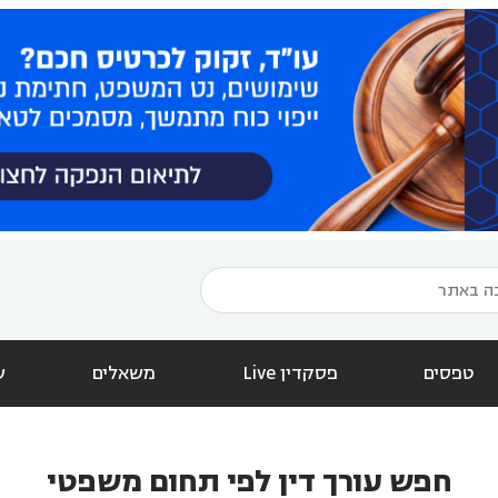
טפסים
פסקדין Live
משאלים
ש
חפש עורך דין לפי תחום משפטי