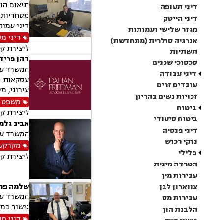
תיאום הור
דיני תעופה
מסחריות, 
דיני הייטק
דיני עמות
מגזר שלישי ועמותות
דיני מ
אנרגיה סולרית (מתחדשת)
ליצירת ק
תשתיות
דהן פרידמ
סכסוכי שכנים
דיני עבודה
עסקאות מק
עובדים זרים
עירוני, מי
זכויות נשים בהריון
משפט 
ביטוח
ליצירת ק
ביטוח סיעודי
אביב גלמן
דיני פנסיה
המשרד עוס
נזקי רכוש
מקרקעין
פלילי
ליצירת ק
הטרדה מינית
עבירות מין
שלמה פריד
צווארון לבן
המשרד עוס
עבירות מס
גישור במש
הלבנת הון
דיני חו