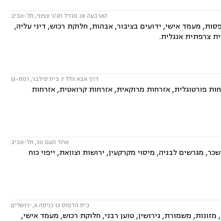
הארבעה 28 מגדל חג'ג' צפוני, תל-אביב
ות, מעמד אישי, ידועים בציבור, אבהות, חלוקת רכוש, דיני עליה,
ית צרפתית אנגלית.
דרך אבא הלל 7 בית סילבר, רמת-גן
ות פורטוגלית, אזרחות מרוקאית, אזרחות קרואטית, אזרחות
אחד העם 30, תל-אביב
ר, מגרשים לבניה, מיסוי מקרקעין, ירושות וצוואת, ייפוי כוח
בית הדפוס 12 כניסה A, ירושלים
ונות, משמורת, גירושין, טוען רבני, חלוקת רכוש, מעמד אישי,