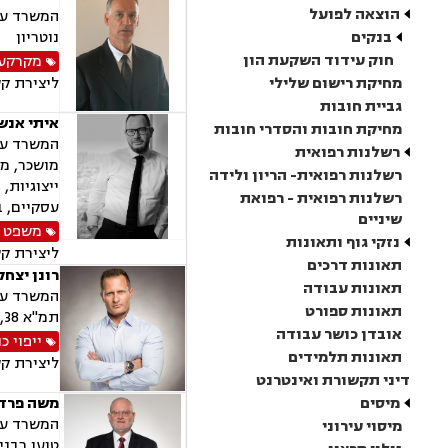
הוצאה לפועל
בנקים
נוטריון
חוק עידוד השקעת הון
מקרקעין
מחיקת רישום שלילי
ליצירת ק
גביית חובות
איתי אנשל
מחיקת חובות והסדרי חובות
המשרד עוס
רשלנות רפואית
מושכר, מג
רשלנות רפואית- הריון ולידה
ייצוגיות,
רשלנות רפואית - רפואת
עסקיים, ב
שיניים
משפט מ
נזקי גוף ותאונות
ליצירת ק
תאונות דרכים
רונן יצחק 
תאונות עבודה
המשרד עוס
תאונות ספורט
תמ"א 38, ייפוי כוח מתמשך, דיני עבודה, מגשר ובורר
אובדן כושר עבודה
ייפוי 
תאונות תלמידים
ליצירת ק
דיני תקשורת ואינטרנט
מיסים
משה פרדס 
המשרד עוס
מיסוי עירוני
טוען רבני,