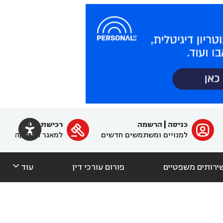

כניסה
|
הרשמה
רכישת מנוי
ﱐ

למנויים ומשתמשים חדשים
למאגר הפסיקה

ירותים משפטיים
פורום עורכי דין
עוד