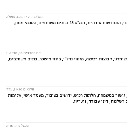
המלאכה 21 קומה 4, עפולה
המשרד עוסק בתחומים: דיני מקרקעין ונדל"ן- תכנון ובניה, ליקויי בניה, פינוי ובינוי, התחדשות עירונית, תמ"א 38 ובתים משותפים, הסכמי ממון,
דם המכבים 36, מודיעין
ומרון, קבוצות רכישה, מיסוי נדל"ן, פינוי מושכר, בתים משותפים,
הקנאים 31/30, ערד
 גישור במשפחה, חלוקת רכוש, ידועים בציבור, מעמד אישי, אלימות
רשלנות, דיני עבודה, נוטריון.
האשל 5, קיסריה