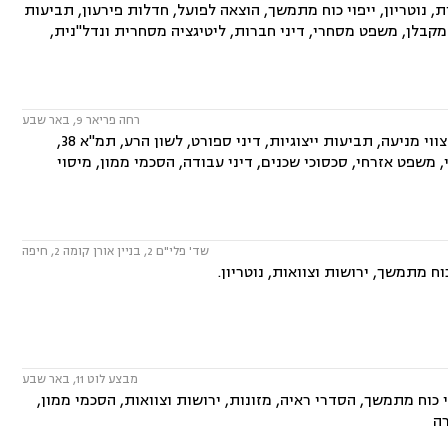
ת, נוטריון, ייפוי כוח מתמשך, הוצאה לפועל, חדלות פירעון, תביעות
מקבלן, משפט מסחרי, דיני חברות, ליטיגציה מסחרית ונדל"נית,
רחה פריאר 9, באר שבע
המשרד עוסק בתחומים: משפט מסחרי, דיני חברות, ליטיגציה מסחרית ונדל"נית, צווי מניעה, תביעות ייצוגיות, דיני ספורט, לשון הרע, תמ"א 38,
, משפט אזרחי, סכסוכי שכנים, דיני עבודה, הסכמי ממון, מיסוי
שד' פלי"ם 2, בניין אורן קומה 2, חיפה
ח מתמשך, ירושות וצוואות, נוטריון.
מבצע לוט 11, באר שבע
 כוח מתמשך, הסדרי ראיה, מזונות, ירושות וצוואות, הסכמי ממון,
רה