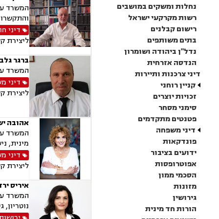
נחלות ומשקים במושבים
המשרד עוס
רשות מקרקעי ישראל
והתקשרויו
רישום קבלנים
דיני חו
בתים משותפים
ליצירת ק
נדל"ן ביהודה ושומרון
ברגר גלבו
הנדסה אזרחית
המשרד עוס
דיני צרכנות ותיירות
דיני מ
קניין רוחני
ליצירת ק
זכויות יוצרים
סימני מסחר
פטנטים מתקדמים
אהובה יש
דיני משפחה
המשרד עוס
פונדקאות
מינית, ני
ידועים בציבור
דיני מ
אפוטרופסות
ליצירת ק
הסכמי ממון
איריס ירד
מזונות
המשרד עוס
גירושין
נוטריון, ג
הורות חד מינית
ירושות 