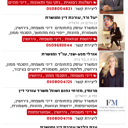
דיני משפחה, בנקים, פלילי, נזקי גוף, תאונות עבודה,
רשלנות רפואית
,
נזקי גוף ותאונות
,
דיני חוזים
תאונות דרכים, משפט מסחרי, תביעות ביטוח ונזקי
ליצירת קשר:
0508004821
רכוש, ייפוי כוח מתמשך, נוטריון , רשלנות רפואית-
הריון ולידה, לשון הרע, תאונות ספורט, בריאות
יעל ורד, עורכת דין ומגשרת
הנפש, אובדן כושר עבודה , תאונות תלמידים,
בן גוריןן 33, הרצליה
תאונות עקב רשלנות, נזקי רכוש, קבלנות חוזית,
המשרד עוסק בתחומים: דיני משפחה, גירושין,
השקעות בחו"ל, דין משמעתי, עובדים זרים, זכויות
משמורת, מזונות, ייפוי כוח מתמשך, הסכמי ממון,
נשים בהריון, תכנון ובניה, דיור מוגן, אגודות
ירושות וצוואות, גישור במשפחה, חלוקת רכוש,
ירושות וצוואות
,
דיני משפחה
,
גירושין
שיתופיות, ליקויי בנייה, מושבים וקיבוצים , ועוד
ידועים בציבור
ליצירת קשר:
0509693044
אורלי מנע-שני, עו"ד ומגשרת
כנרת 5, בני ברק
המשרד עוסק בתחומים: דיני משפחה, הסכמי ממון,
גירושין, חלוקת רכוש, משמורת, ידועים בציבור,
גישור במשפחה, ירושות וצוואות, ניכור הורי, נדל"ן,
דיני משפחה
,
הסכמי ממון
,
גירושין
ייפוי כוח מתמשך
ליצירת קשר:
0508004725
פרומין, מזרחי נחום ושות' משרד עורכי דין
הלל 8, ירושלים
המשרד עוסק בתחומים: דיני משפחה, גירושין,
אפוטרופסות, ירושות וצוואות, מזונות, משמורת,
ייפוי כוח מתמשך, ידועים בציבור, חלוקת רכוש,
דיני משפחה
,
גירושין
,
אפוטרופסות
הורות חד מינית, הסכמי ממון, דיני מקרקעין,
ליצירת קשר:
0508004716
עסקאות מכר דירה, נדל"ן, ליקויי בנייה, פינוי בינוי,
פינוי מושכר, תמ"א 38, דיירות מוגנת , בנקים,
ענת וילנאי עורכת דין ומגשרת