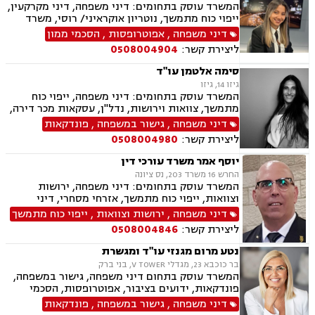
המשרד עוסק בתחומים: דיני משפחה, דיני מקרקעין,
ייפוי כוח מתמשך, נוטריון אוקראיני/ רוסי, משרד
הפנים, ירושות וצוואות, מומחים לדין הזר
דיני משפחה
,
אפוטרופסות
,
הסכמי ממון
ליצירת קשר:
0508004904
סימה אלטמן עו"ד
גיזו 14, גיזו
המשרד עוסק בתחומים: דיני משפחה, ייפוי כוח
מתמשך, צוואות וירושות, נדל"ן, עסקאות מכר דירה,
משפט אזרחי
דיני משפחה
,
גישור במשפחה
,
פונדקאות
ליצירת קשר:
0508004980
יוסף אמר משרד עורכי דין
החרש 16 משרד 203, נס ציונה
המשרד עוסק בתחומים: דיני משפחה, ירושות
וצוואות, ייפוי כוח מתמשך, אזרחי מסחרי, דיני
חברות, דיני חוזים, חוקתי מנהלי, חטיפת ילדים,
דיני משפחה
,
ירושות וצוואות
,
ייפוי כוח מתמשך
סכסוך בין בעלי מניות, תביעות חוב, תיאום הורי,
ליצירת קשר:
0508004846
לשון הרע, בוררות וגישור.
נטע מרום מגנזי עו"ד ומגשרת
בר כוכבא 23, מגדלי V TOWER, בני ברק
המשרד עוסק בתחום דיני משפחה, גישור במשפחה,
פונדקאות, ידועים בציבור, אפוטרופסות, הסכמי
ממון, אבהות, מזונות, משמורת, גירושין, הורות חד
דיני משפחה
,
גישור במשפחה
,
פונדקאות
מינית, נישואים אזרחיים, חוק הנוער, אימוץ, חלוקת