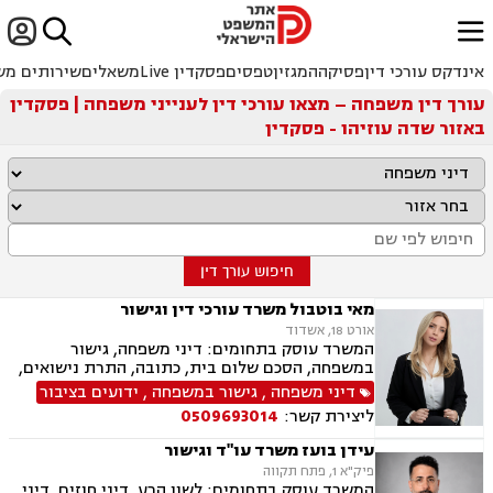


ﱐ
אינדקס עורכי דין
פסיקה
המגזין
טפסים
פסקדין Live
משאלים
שירותים מש
עורך דין משפחה – מצאו עורכי דין לענייני משפחה | פסקדין
באזור שדה עוזיהו - פסקדין
חיפוש עורך דין
מאי בוטבול משרד עורכי דין וגישור
אורט 18, אשדוד
המשרד עוסק בתחומים: דיני משפחה, גישור
במשפחה, הסכם שלום בית, כתובה, התרת נישואים,
ידועים בציבור, אפוטרופסות, הסכמי ממון, מזונות,
דיני משפחה
,
גישור במשפחה
,
ידועים בציבור
גירושין, הורות חד מינית, נישואים אזרחיים, חלוקת
ליצירת קשר:
0509693014
רכוש, תיאום הורי, זמני שהות (החזקת ילדים), ניכור
הורי, ייפוי כוח מתמשך, ירושות וצוואות
עידן בועז משרד עו"ד וגישור
פיק"א 1, פתח תקווה
המשרד עוסק בתחומים: לשון הרע, דיני חוזים, דיני