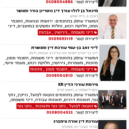
ליצירת קשר:
0508004886
בציבור, נישואים אזרחיים
מיכאל בן לולו עורך דין נוטריון בורר ומגשר
ראובן 6, בית-שמש
המשרד עוסק בתחומים: ירושות וצוואות, הסכמי
ממון, חלוקת רכוש, נחלות ומשקים במושבים, דיני
מקרקעין, עסקאות מכר דירה, נדל"ן, רשות מקרקעי
דיני משפחה
,
גירושין
,
אבהות
ישראל, דיני משפחה, גירושין, מזונות, משמורת,
ליצירת קשר:
0509693119
אלימות במשפחה, אבהות , גישור במשפחה, אומנה,
מעמד אישי, ניכור הורי
ליזי זאב בן-עמי עורכת דין ומגשרת
דרך בר יהודה ישראל 105 בניין לב הצומת, חיפה
המשרד עוסק בתחומים: דיני משפחה, הסכמי ממון,
מזונות, משמרות, גירושין, חלוקת רכוש, מעמד אישי,
זמני שהות, ירושות וצוואות, מקרקעין ונדל"ן, ליקויי
דיני משפחה
,
הסכמי ממון
,
מזונות
בניה, עסקאות מכר דירה, דיני ספורט, ייצוג שחקנים,
ליצירת קשר:
0508004810
התאחדות קבוצות הכדורגל פיפ"א, גישור, בוררות,
אחריות מקצועית.
פירמת עורכי הדין KR
יוסף לישנסקי 4, ראשון לציון
המשרד עוסק בתחומים:הוצאה לפועל, נזיקין, נזקי
גוף, תאונות דרכים, תאונות עבודה, דיני משפחה,
גירושין, ירושות וצוואות, הסכמי ממון, דין משמעתי,
הוצאה לפועל
,
נזקי גוף ותאונות
,
נזקי גוף
מקרקעין ונדל"ן, עסקאות מכר דירה, גישור עסקי,
ליצירת קשר:
0508004925
דיני חוזים, אובדן כושר עבודה, ביטוח לאומי, דיני
חברות, דיני עמותות.
עורכת דין אורה צימברג
הגדוד העברי 10, אשקלון