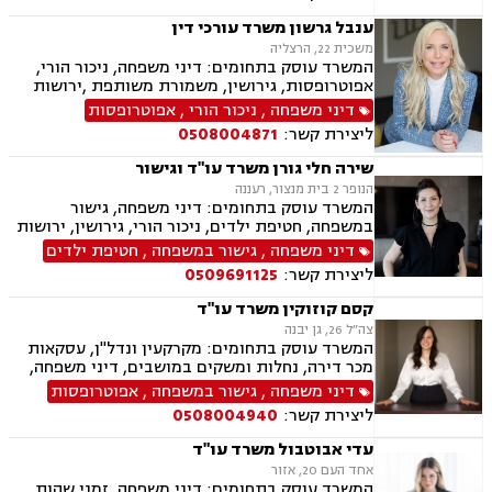
מינית, נשואים אזרחיים, טוען רבני, חלוקת רכוש,
מעמד אישי, תיאום הורי, ניכור הורי, זמני שהות
ענבל גרשון משרד עורכי דין
משכית 22, הרצליה
המשרד עוסק בתחומים: דיני משפחה, ניכור הורי,
אפוטרופסות, גירושין, משמורת משותפת ,ירושות
וצוואות, לשון הרע, ייפוי כוח מתמשך
דיני משפחה
,
ניכור הורי
,
אפוטרופסות
ליצירת קשר:
0508004871
שירה חלי גורן משרד עו"ד וגישור
הנופר 2 בית מנצור, רעננה
המשרד עוסק בתחומים: דיני משפחה, גישור
במשפחה, חטיפת ילדים, ניכור הורי, גירושין, ירושות
וצוואות, ייפוי כוח מתמשך, אפוטרופסות, משמורת,
דיני משפחה
,
גישור במשפחה
,
חטיפת ילדים
מזונות, אבהות, מעמד אישי, חלוקת רכוש, תיאום
ליצירת קשר:
0509691125
הורי, ידועים בציבור, הסכמי ממון, זמני שהות, הורות
חד מינית, נישואים אזרחיים, חלוקת רכוש
קסם קוזוקין משרד עו"ד
צה״ל 26, גן יבנה
המשרד עוסק בתחומים: מקרקעין ונדל"ן, עסקאות
מכר דירה, נחלות ומשקים במושבים, דיני משפחה,
גישור במשפחה, אפוטרופסות, הסכמי ממון, אבהות,
דיני משפחה
,
גישור במשפחה
,
אפוטרופסות
מזונות, משמורת, גירושין, הורות חד מינית, חלוקת
ליצירת קשר:
0508004940
רכוש, חטיפת ילדים, ניכור הורי
עדי אבוטבול משרד עו"ד
אחד העם 20, אזור
המשרד עוסק בתחומים: דיני משפחה, זמני שהות,