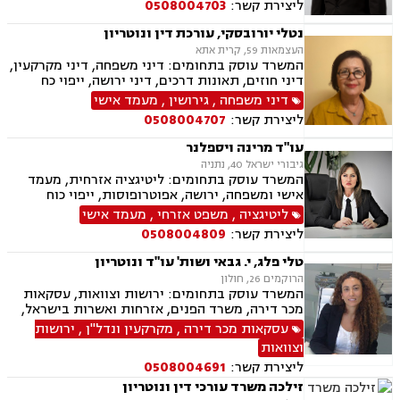
ליצירת קשר:
0508004703
נטלי יורובסקי, עורכת דין ונוטריון
העצמאות 59, קרית אתא
המשרד עוסק בתחומים: דיני משפחה, דיני מקרקעין,
דיני חוזים, תאונות דרכים, דיני ירושה, ייפוי כח
מתמשך, אפוטרופסות, מזונות , משמורת , ייצוג מול
דיני משפחה
,
גירושין
,
מעמד אישי
משרד הפנים בעניין אזרחות ותושבות קבע, התרת
ליצירת קשר:
0508004707
נישואין, אבהות , לרבות טיפול בעניין האבהות בנוהל
חו"ל, עריכת הסכמי יחסי ממון ו/או הסכמי חיים
עו"ד מרינה ויספלנר
משותפים ואישורם בבתי משפט ו/או כנוטריון ,גישור,
גיבורי ישראל 40, נתניה
, ייצוג בבתי משפט ,עריכת צוואות וטיפול בעניין צו
המשרד עוסק בתחומים: ליטיגציה אזרחית, מעמד
ירושה וצו קיום צוואה ,חוות דעת בדין רוסי
אישי ומשפחה, ירושה, אפוטרופוסות, ייפוי כוח
ואוקראיני, שירותי נוטריון_, טיפול בעסקאות
מתמשך
ליטיגציה
,
משפט אזרחי
,
מעמד אישי
מקרקעין, רישום בטאבו.
ליצירת קשר:
0508004809
טלי פלג, י. גבאי ושות' עו"ד ונוטריון
הרוקמים 26, חולון
המשרד עוסק בתחומים: ירושות וצוואות, עסקאות
מכר דירה, משרד הפנים, אזרחות ואשרות בישראל,
דיני משפחה, דיני מקרקעין
עסקאות מכר דירה
,
מקרקעין ונדל"ן
,
ירושות
וצוואות
ליצירת קשר:
0508004691
זילכה משרד עורכי דין ונוטריון