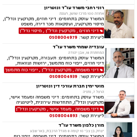
רוני רחבי משרד עו"ד ונוטריון
אחוזה 100 מרכז שושן, רעננה
המשרד עוסק בתחומים: דיני חוזים, מקרקעין ונדל"ן,
מיסוי מקרקעין, ועסקאות מכר דירה, משפט
אזרחי-מסחרי, ייפוי כוח מתמשך, ירושות וצוואות,
דיני חוזים
,
מקרקעין ונדל"ן
,
מיסוי נדל"ן
דיני עבודה, דיני משפחה, הסכמי ממון, נזקי גוף
ליצירת קשר:
0508004979
ותאונות, נוטריון.
עובדיה שמחי משרד עו"ד
המחתרת 18, אבן יהודה
המשרד עוסק בתחומים: תעבורה, מקרקעין ונדל"ן,
דיני חוזים, ייפוי כוח מתמשך, ירושות וצוואות,
הסכמי ממון, אלימות במשפחה, מחיקת רישום פלילי
דיני משפחה
,
מקרקעין ונדל"ן
,
ייפוי כוח מתמשך
ליצירת קשר:
0508004939
מוטי ימין חברת עורכי דין ונוטריון
הרצל 7, נתניה
משרד עוסק בתחומים: דיני משפחה ומעמד אישי,
מקרקעין ונדל"ן, התחדשות עירונית, ליטיגציה
אזרחית-מסחרית, סכסוכים חוזיים, סכסוכים כספיים,
דיני משפחה
,
מעמד אישי
,
מקרקעין ונדל"ן
דיני חברות, ירושות וצוואות, ייפוי כוח מתמשך,
ליצירת קשר:
0508004893
גישור.
מורן כלפון משרד עו"ד
יצחק בן צבי 10 קומה 8 מגדל הרכבת, באר שבע
המשרד עוסק בתחומים: דיני משפחה, ייפוי כוח