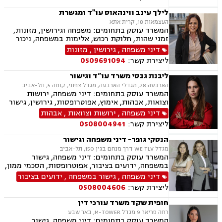
ניכור הורי, ייפוי כוח מתמשך, ירושות וצוואות,
אלימות במשפחה, דיני חוזים, פינוי מושכר
לילך עינב ווינהאוס עו"ד ומגשרת
העצמאות 18, קרית אתא
המשרד עוסק בתחומים: משפחה וגירושין, מזונות,
זמני שהות, חלוקת רכוש, אלימות במשפחה, ניכור
הורי, גישור במשפחה, פירוק שיתוף, מעמד אישי,
דיני משפחה
,
גירושין
,
מזונות
ליטיגציה, צווי מניעה, הסכמי ממון, אחריות הורית,
ליצירת קשר:
0509691094
קביעת גיל, אפוטרופסות, צוואות וירושות, ייפוי כוח
מתמשך, סכסוכי שכנים, חוזים והסכמים, פינוי
ליבנת גבסי משרד עו”ד וגישור
מושכר, לשון הרע, אסטרטגיה משפטית.
הארבעה 28, מגדלי הארבעה, מגדל צפוני, קומה 5, תל-אביב
המשרד עוסק בתחומים: דיני משפחה, ירושות
וצואות, אבהות, אימוץ, אפוטרופסות, גירושין, גישור
במשפחה, הורות חד מינית, הסכמי ממון, זמני שהות,
דיני משפחה
,
ירושות וצוואות
,
אבהות
חטיפת ילדים, חלוקת רכוש, ידועים בציבור, ייפוי כוח
ליצירת קשר:
0508004941
מתמשך, ייצוג קטינים, מזונות, מעמד אישי, תיאום
הורי, פונדקאות, נשואים אזרחיים, ניכור הורי,
הנסקי גופר- דיני משפחה וגישור
אלימות במשפחה
מגדל WE TLV דרך מנחם בגין 150, תל-אביב
המשרד עוסק בתחומים: דיני משפחה, גישור
במשפחה, ידועים בציבור, אפוטרופסות, הסכמי ממון,
הסכמי חיים משותפים, הורות משותפת, הורות חד
דיני משפחה
,
גישור במשפחה
,
ידועים בציבור
מינית, אבהות, צווי הורות פסיקתיים, ייפוי כוח
ליצירת קשר:
0508004606
מתמשך, ירושות וצוואות, גירושין, מזונות, זמני
שהות, איזון משאבים וחלוקת רכוש.
חופית שקד משרד עורכי דין
רחה פריאר 9 מגדל M-TOWER, באר שבע
המשרד עוסק בתחומים: דיני משפחה, גישור