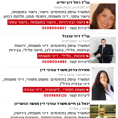
עו"ד רחל דון יחייא
יוני נתניהו 24, גבעת שמואל
המשרד עוסק בתחומים: גישור, גישור במשפחה,
גישור עסקי, דיני משפחה, הסכמי ממון, חלוקת רכוש,
מזונות, ירושות וצוואות, מעמד אישי, דיני חוזים
גישור ובוררויות
,
גישור במשפחה
,
גישור עסקי
ליצירת קשר:
0508004807
עו"ד דוד טובול
הרצל 52, ראשון לציון
המשרד עוסק בתחומים: דיני משפחה, ירושות
וצוואות, פלילי, צווארון לבן, מיסוי פלילי, עבירות
מס, תעבורה, נהיגה בשכרות, שלילת רשיון נהיגה,
מזונות
,
פלילי
,
דיני משפחה
נוטריון, נדל"ן, עסקאות מכר דירה, לשון הרע
ליצירת קשר:
0508004885
מאירה צדוק משרד עורכי דין
הרימונים 1, מושב ציפורי
המשרד עוסק בתחומים: משפט מסחרי, דיני משפחה,
דיני עבודה ונדל"ן.
משפט מסחרי
,
ליטיגציה
,
דיני עבודה
ליצירת קשר:
0509693120
יגאל בן חיים משרד עורכי דין מגשר ונוטריון
שוהם 2, אשדוד
המשרד עוסק בתחומים: דיני משפחה, גירושין,
ירושות וצוואות, אפוטרופסות, נישואים אזרחיים,