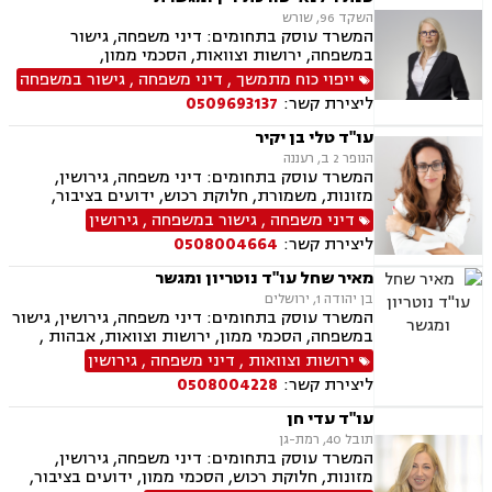
ערבויות ושטרות , פירוקים והקפאות הליכים, צווי
השקד 96, שורש
מניעה, ליווי עסקי, דיני חוזים, חדלות פירעון, פשיטת
המשרד עוסק בתחומים: דיני משפחה, גישור
רגל, הוצאה לפועל, גביית חובות, דיני חברות,
במשפחה, ירושות וצוואות, הסכמי ממון,
תביעות ייצוגיות, דיני עבודה
אפוטרופסות, מזונות, משמורת, גירושין, חלוקת
ייפוי כוח מתמשך
,
דיני משפחה
,
גישור במשפחה
רכוש, זמני שהות, ייפוי כוח מתמשך
ליצירת קשר:
0509693137
עו"ד טלי בן יקיר
הנופר 2 ב, רעננה
המשרד עוסק בתחומים: דיני משפחה, גירושין,
מזונות, משמורת, חלוקת רכוש, ידועים בציבור,
אבהות , הסכמי ממון, ירושות וצוואות, אפוטרופסות,
דיני משפחה
,
גישור במשפחה
,
גירושין
נישואים אזרחיים, הורות חד מינית
ליצירת קשר:
0508004664
מאיר שחל עו"ד נוטריון ומגשר
בן יהודה 1, ירושלים
המשרד עוסק בתחומים: דיני משפחה, גירושין, גישור
במשפחה, הסכמי ממון, ירושות וצוואות, אבהות ,
משמורת, אפוטרופסות, חלוקת רכוש, ידועים בציבור,
ירושות וצוואות
,
דיני משפחה
,
גירושין
תיאום הורי, נוטריון, מגשרים
ליצירת קשר:
0508004228
עו"ד עדי חן
תובל 40, רמת-גן
המשרד עוסק בתחומים: דיני משפחה, גירושין,
מזונות, חלוקת רכוש, הסכמי ממון, ידועים בציבור,