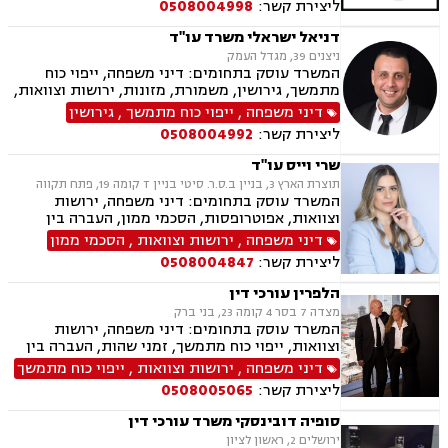
ליצירת קשר:
0508004998
דניאל ישראלי משרד עו"ד
ניצנים 39, מגדל העמק
המשרד עוסק בתחומים: דיני משפחה, ייפוי כוח
מתמשך, גירושין, משמורת, מזונות, ירושות וצוואות,
ידועים בציבור, אפוטרופסות, הסכמי ממון, אבהות,
דיני משפחה
,
ייפוי כוח מתמשך
,
גירושין
הורות חד מינית, נישואים אזרחיים, חלוקת רכוש,
ליצירת קשר:
0508004992
תיאום הורי, חטיפת ילדים, זמני שהות, ניכור הורי,
העברנ בין דורית, גישור
שרי וייס עו"ד
תוצרת הארץ 3, בניין ב.ס.ר. סיטי בניין T קומה 19, פתח תקווה
המשרד עוסק בתחומים: דיני משפחה, ירושות
וצוואות, אפוטרופסות, הסכמי ממון, העברה בין
דורית, ייפוי כוח מתמשך
דיני משפחה
,
ירושות וצוואות
,
הסכמי ממון
ליצירת קשר:
0508004847
הלפרין עורכי דין
מצדה 7 בסר 4 קומה 23, בני ברק
המשרד עוסק בתחומים: דיני משפחה, ירושות
וצוואות, ייפוי כוח מתמשך, זמני שהות, העברה בין
דורית, חלוקת רכוש, הורות חד מינית, גישור
דיני משפחה
,
ירושות וצוואות
,
ייפוי כוח מתמשך
במשפחה, מיזוגים ורכישות, ליווי עסקי, דיני חוזים,
ליצירת קשר:
0508005065
משפט מסחרי, ניכור הורי, מזונות, הסכמי ממון,
ידועים בציבור, אבהות, חטיפת ילדים, זכיינות,
סופיה דובינסקי משרד עורכי דין
סכסוך בין בעלי מניות
ירושלים 2, ראשון לציון