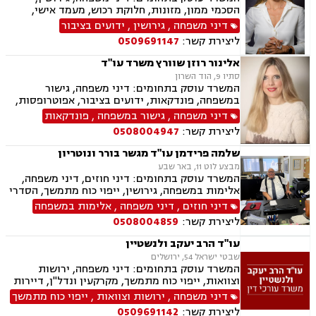
הסכמי ממון, מזונות, חלוקת רכוש, מעמד אישי,
תיאום הורי, זמני שהות, אלימות במשפחה, ניכור
דיני משפחה
,
גירושין
,
ידועים בציבור
הורי, אפוטרופסות, ירושות וצוואות, גישור במשפחה,
ליצירת קשר:
0509691147
ליטיגציה, ייפוי כוח מתמשך
אלינור רוזן שוורץ משרד עו"ד
סתיו 9, הוד השרון
המשרד עוסק בתחומים: דיני משפחה, גישור
במשפחה, פונדקאות, ידועים בציבור, אפוטרופסות,
פונדקאות חו"ל גיאורגיה, גירושין, הורות חד מינית,
דיני משפחה
,
גישור במשפחה
,
פונדקאות
חלוקת רכוש, מעמד אישי, תיאום הורי, חטיפת ילדים,
ליצירת קשר:
0508004947
זמני שהות, ניכור הורי, עסקאות במתנה, ייפוי כוח
מתמשך, ירושות וצוואות.
שלמה פרידמן עו"ד מגשר בורר ונוטריון
מבצע לוט 11, באר שבע
המשרד עוסק בתחומים: דיני חוזים, דיני משפחה,
אלימות במשפחה, גירושין, ייפוי כוח מתמשך, הסדרי
ראיה, מזונות, ירושות וצוואות, הסכמי ממון, גישור
דיני חוזים
,
דיני משפחה
,
אלימות במשפחה
במשפחה, חדלות פירעון, דיני עבודה, זכויות נשים
ליצירת קשר:
0508004859
בהריון, עסקאות מכר דירה
עו"ד הרב יעקב ולנשטיין
שבטי ישראל 54, ירושלים
המשרד עוסק בתחומים: דיני משפחה, ירושות
וצוואות, ייפוי כוח מתמשך, מקרקעין ונדל"ן, דיירות
מוגנת, עסקאות מכר דירה
דיני משפחה
,
ירושות וצוואות
,
ייפוי כוח מתמשך
ליצירת קשר:
0509691142