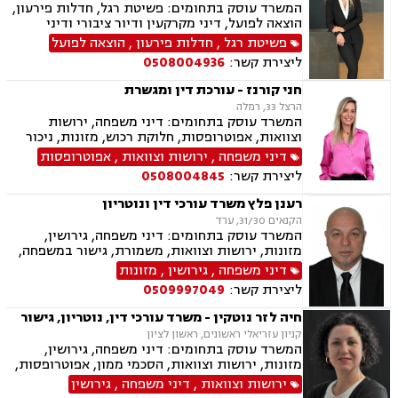
זמני שהות, העברה בין דורית
המשרד עוסק בתחומים: פשיטת רגל, חדלות פירעון,
הוצאה לפועל, דיני מקרקעין ודיור ציבורי ודיני
משפחה, ביטוח לאומי, תעבורה.
פשיטת רגל
,
חדלות פירעון
,
הוצאה לפועל
ליצירת קשר:
0508004936
חני קורנז - עורכת דין ומגשרת
הרצל 33, רמלה
המשרד עוסק בתחומים: דיני משפחה, ירושות
וצוואות, אפוטרופסות, חלוקת רכוש, מזונות, ניכור
הורי, אלימות במשפחה, גירושין, גישור במשפחה,
דיני משפחה
,
ירושות וצוואות
,
אפוטרופסות
הסכמי ממון, ידועים בציבור, מעמד אישי, הורות
ליצירת קשר:
0508004845
משותפת, זמני שהות, חוק הנוער, חטיפת ילדים,
ייפוי כוח מתמשך, אחריות הורית
רענן פלץ משרד עורכי דין ונוטריון
הקנאים 31/30, ערד
המשרד עוסק בתחומים: דיני משפחה, גירושין,
מזונות, ירושות וצוואות, משמורת, גישור במשפחה,
חלוקת רכוש, ידועים בציבור, מעמד אישי, אלימות
דיני משפחה
,
גירושין
,
מזונות
במשפחה, נזיקין, נזקי גוף, נזקי רכוש, תאונות דרכים,
ליצירת קשר:
0509997049
תאונות עבודה, תאונות עקב רשלנות, דיני עבודה,
נוטריון.
חיה לזר נוטקין - משרד עורכי דין, נוטריון, גישור
קניון עזריאלי ראשונים, ראשון לציון
המשרד עוסק בתחומים: דיני משפחה, גירושין,
מזונות, ירושות וצוואות, הסכמי ממון, אפוטרופסות,
גישור במשפחה, ניכור הורי, הורות חד מינית, העברה
ירושות וצוואות
,
דיני משפחה
,
גירושין
בין דורית, בן ממשיך, נוטריון, חלוקת רכוש , ידועים