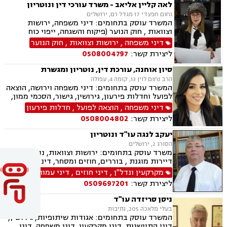
לאה קליין אליאב - משרד עורכי דין ונוטריון
נחום חפצדי 17 מגדל רם, ירושלים
המשרד עוסק בתחומים: דיני משפחה, ירושות
וצוואות , חוק הנוער (פיקוח והשגחה, ייפוי כוח
מתמשך ונוטריון.
דיני משפחה
,
ירושות וצוואות
,
חוק הנוער
ליצירת קשר:
0508004797
סיון אוחנה, עורכת דין, נוטריון ומגשרת
הרב נחום לוין 13, קומה 4, עפולה
המשרד עוסק בתחומים: דיני משפחה וירושה, הוצאה
לפועל וחדלות פירעון, גירושין, גישור, הסכמי ממון,
ייפוי כוח מתמשך, ניכור הורי, אפוטרופסות, ירושות
דיני משפחה
,
הוצאה לפועל
,
חדלות פירעון
וצוואות, מזונות, אחריות הורית, איזון משאבים
ליצירת קשר:
0508004802
וחלוקת רכוש.
יעקב לנגה עו"ד ונוטריון
הסורג 2, ירושלים
משרד עוסק בתחומים: ירושות וצוואות, נוטריון,
דיירות מוגנת , בוררים, חוזים ומסחר, דיני מקרקעין,
דיני משפחה, דיני עבודה ודיני תאגידים.
מקרקעין ונדל"ן
,
דיני חוזים
,
דיני עמותות
ליצירת קשר:
0509697201
ניסן סריזדה עו"ד
בעלי מלאכה 205, נתיבות
המשרד עוסק בתחומים: אגודות שיתופיות, גירושין,
דיני התיישנות, דיני מקרקעין, דיני משפחה, דיני