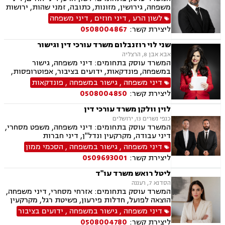
משפחה, גירושין, מזונות, כתובה, זמני שהות, ירושות
וצוואת, הסכמי ממון, ייפוי כוח מתמשך, חלוקת רכוש,
לשון הרע
,
דיני חוזים
,
דיני משפחה
ידועים בציבור, אפוטרופסות, צווי הרחקה, הגנת
ליצירת קשר:
0508004867
הפרטיות, פינוי מושכר, מקרקעין ונדל"ן, עסקאות
מכר דירה.
שני לוי רוזנבלום משרד עורכי דין וגישור
אבא אבן 8, הרצליה
המשרד עוסק בתחומים: דיני משפחה, גישור
במשפחה, פונדקאות, ידועים בציבור, אפוטרופסות,
הסכמי ממון, אבהות, מזונות, משמורת, גירושין,
דיני משפחה
,
גישור במשפחה
,
פונדקאות
הורות חד מינית, נישואים אזרחיים, חוק הנוער,
ליצירת קשר:
0508004850
אימוץ, חלוקת רכוש, מעמד אישי, תיאום הורי, חטיפת
ילדים, זמני שהות (החזקת ילדים), אומנה, ניכור הורי,
לוין וולקן משרד עורכי דין
עסקאות מתנה.
כנפי נשרים 13, ירושלים
המשרד עוסק בתחומים: דיני משפחה, משפט מסחרי,
דיני עבודה, מקרקעין ונדל"ן, דיני חברות
דיני משפחה
,
גישור במשפחה
,
הסכמי ממון
ליצירת קשר:
0509693001
ליטל רואש משרד עו"ד
הסדנא 7, רעננה
המשרד עוסק בתחומים: אזרחי מסחרי, דיני משפחה,
הוצאה לפועל, חדלות פירעון, פשיטת רגל, מקרקעין
ונדל"ן, ייפוי כוח מתמשך, צבא ומשרד הביטחון,
דיני משפחה
,
גישור במשפחה
,
ידועים בציבור
ביטוח לאומי.
ליצירת קשר:
0508004780