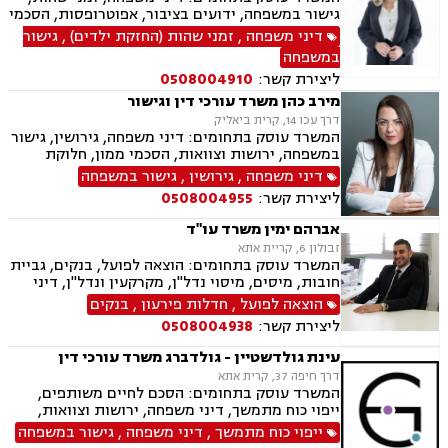
גישור במשפחה, ידועים בציבור, אפוטרופסות, הסכמי
ממון, אבהות, מזונות, משמורת, גירושין, הורות חד
דיני משפחה
,
זמני שהות (החזקת ילדים)
,
גישור
מינית, נישואים אזרחיים, חלוקת רכוש, מעמד אישי,
במשפחה
תיאום הורי, ניכור הורי, ייפוי כוח מתמשך
ליצירת קשר:
0508004910
מירב כהן משרד עורכי דין וגישור
דרך עכו 14, קרית ביאליק
המשרד עוסק בתחומים: דיני משפחה, גירושין, גישור
במשפחה, ירושות וצוואות, הסכמי ממון, חלוקת
רכוש, ייפוי כח מתמשך, ניכור הורי, אבהות,
דיני משפחה
,
גירושין
,
גישור במשפחה
אפוטרופסות, מזונות, משמורת, זמני שהות, ידועים
ליצירת קשר:
0508004955
בציבור, נישואים אזרחיים, העברה בין דורית, חוק
הנוער, אומנה, הורות חד מינית.
אברהם ימין משרד עו"ד
זבולון 6, קריית אתא
המשרד עוסק בתחומים: הוצאה לפועל, בנקים, גביית
חובות, מיסים, מיסוי נדל"ן, מקרקעין ונדל"ן, דיני
משפחה, מזונות, ביטוח לאומי, ירושות וצוואות, ייפוי
הוצאה לפועל
,
חדלות פירעון
,
בנקים
כוח מתמשך, חדלות פירעון.
ליצירת קשר:
0508004938
עינת גולדשטיין - גולדברג משרד עורכי דין
דרך חיפה 37, קרית אתא
המשרד עוסק בתחומים: הסכם לחיים משותפים,
ייפוי כוח מתמשך, דיני משפחה, ירושות וצוואות,
הסכמי ממון, ביטוח לאומי, תעבורה, פשיטת רגל,
ייפוי כוח מתמשך
,
דיני משפחה
,
גישור במשפחה
חדלות פירעון, הוצאה לפועל