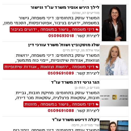
לילך הירש אופיר משרד עו"ד וגישור
מודיעים 37, שוהם
המשרד עוסק בתחומים: דיני משפחה, גישור
במשפחה, ידועים בציבור, אפוטרופסות, הסכמי ממון,
מזונות, משמורת, גירושין, נישואים אזרחיים, חלוקת
דיני משפחה
,
גישור במשפחה
,
ידועים בציבור
רכוש, מעמד אישי, תיאום הורי, זמני שהות, ניכור
ליצירת קשר:
0509693018
הורי, ירושות וצוואות, ייפוי כוח מתמשך, לשון הרע,
דיני עבודה
שלג מוסקוביץ ושות' משרד עורכי דין
אחי אילת 55, קריית חיים
המשרד עוסק בתחומים: דיני משפחה, ירושות
וצוואות, אגודות שיתופיות, ייפוי כוח מתמשך,
מושבים וקיבוצים, מקרקעין ונדל"ן, עסקאות מכר
דיני משפחה
,
ירושות וצוואות
,
אגודות שיתופיות
דירה, נחלות ומשקים במושבים, רשות מקרקעי
ליצירת קשר:
0509691089
ישראל
הגר גרטי זדה משרד עו"ד
מגדים 2, רמת-גן
המשרד עוסק בתחומים: מחיקת חובות, גביית
חובות, עסקאות פרצלציה, עסקאות מכר דירה,
הסכמי ממון, ייפוי כוח מתמשך, ירושות וצוואות,
דיני משפחה
,
גישור במשפחה
,
מזונות
אפוטרופסות, גישור במשפחה, גירושין, מקרקעין,
ליצירת קשר:
0509691088
הוצאה לפועל, אימוץ, הורות חד מינית, מזונות,
משמורת, נישואים אזרחיים, חלוקת רכוש, תיאום
דקלה דויטש משרד עו"ד
הורי, זמני שהות, אומנה, ניכור הורי, עסקאות מתנה,
שד' מוריה 11, חיפה
ידועים בציבור, פינוי מושכר, צווארון לבן, הלבנת הון,
המשרד עוסק בתחומים: דיני משפחה, ייפוי כוח