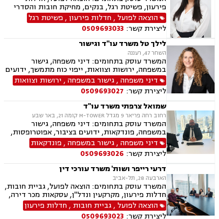
פירעון, פשיטת רגל, בנקים, מחיקת חובות והסדרי
חוב, דיני משפחה, גישור במשפחה, ידועים בציבור,
הוצאה לפועל
,
חדלות פירעון
,
פשיטת רגל
הסכמי ממון, מזונות, משמורת, גירושין, חלוקת רכוש,
ליצירת קשר:
0509693033
זמני שהות, ניכור הורי
לילך טל משרד עו"ד וגישור
השחר 47, רעננה
המשרד עוסק בתחומים: דיני משפחה, גישור
במשפחה, ירושות וצוואות, ייפוי כוח מתמשך, ידועים
בציבור, אפוטרופסות, הסכמי ממון, מזונות, משמורת,
דיני משפחה
,
גישור במשפחה
,
ירושות וצוואות
גירושין, הורות חד מינית, נישואים אזרחיים, ידועים
ליצירת קשר:
0509693027
בציבור, חלוקת רכוש, מעמד אישי, תיאום הורי, זמני
שהות, עסקאות מתנה, גישור ובוררויות, גישור עסקי,
שמואל צרפתי משרד עו"ד
דיני חברות, סכסוך בין בעלי מניות, דיני צרכנות
רחוב רחה פריאר 9 מגדל M-TOWER קומה 21, באר שבע
ותיירות, משפט אזרחי, סכסוך שכנים.
המשרד עוסק בתחומים: דיני משפחה, גישור
במשפחה, פונדקאות, ידועים בציבור, אפוטרופסות,
הסכמי ממון, אבהות, מזונות, משמורת, גירושין,
דיני משפחה
,
גישור במשפחה
,
פונדקאות
הורות חד מינית, נישואים אזרחיים, חוק הנוער,
ליצירת קשר:
0509693026
אימוץ, חלוקת רכוש, מעמד אישי, תיאום הורי, חטיפת
ילדים, זמני שהות (החזקת ילדים), אומנה, ניכור הורי,
דרעי רייפר ושות' משרד עורכי דין
עסקאות מתנה, פלילי, הטרדה מינית, עבירות מין,
הארבעה 28, תל-אביב
צווארון לבן, עבירות מס, הלבנת הון רישוי נשק, ייצוג
המשרד עוסק בתחומים: הוצאה לפועל, גביית חובות,
קטינים, אלימות במשפחה, עבירות סמים, ועדת
חדלות פירעון, מקרקעין ונדל"ן, עסקאות מכר דירה,
שחרורים, עבירות סייבר, סירוב ויזה לארה"ב, מחיקת
דיני משפחה, חלוקת רכוש, דיני חוזים, ירושות
הוצאה לפועל
,
גביית חובות
,
חדלות פירעון
רישום פלילי הסגרה ופשיעה בינלאומית, נפגעי
וצוואות.
עבירה.
ליצירת קשר:
0509693023