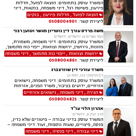
המשרד עוסק בתחומים: הוצאה לפועל, חדלות
פירעון, פשיטת רגל, דיני משפחה, בנקאות, דיני
חוזים ומסחר
הוצאה לפועל
,
חדלות פירעון
,
בנקים
ליצירת קשר:
0508004901
משה פרדס עורך דין נוטריון מגשר וטוען רבני
כנפי נשרים 24 ירושלים, ירושלים
המשרד עוסק בתחומים: דיני משפחה, משמורת,
מזונות, גירושין, ירושות וצוואות, ייפוי כוח מתמשך,
חלוקת רכוש, עסקאות מכר דירה, משפט אזרחי, טוען
ירושות וצוואות
,
ייפוי כוח מתמשך
,
דיני משפחה
רבני, גישור, נוטריון
ליצירת קשר:
0508004861
משרד עורכי דין שוורצברג
ז'בוטינסקי 129, רמת-גן
המשרד עוסק בתחומים: דיני משפחה, נישואים
אזרחיים, ידועים בציבור, משרד הפנים, אזרחות
ואשרות בישראל, הורות חד מינית, הסכמי ממון,
הגירה
,
דיני משפחה
,
נישואים אזרחיים
גירושין, אבהות , ירושות וצוואות, מומחים לדין הזר,
ליצירת קשר:
0508004825
דיני חוזים, מסחר בינלאומי, אזרחי מסחרי, נוטריון
אהרון הלוי עו"ד
הרב קוק 8, ירושלים
המשרד עוסק בדיני עבודה – פיטורים שלא כדין,
פנסה, פיצויים, שעות נוספות, ועוד. דיני משפחה –
גירושין, משמורת, הסדרי ראייה, מזונות, ועוד.
דיני עבודה
,
דיני פנסיה
,
דיני משפחה