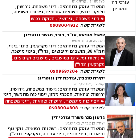
כצלנסון 12, קרית אונו
המשרד עוסק בתחומים: דיני משפחה, גירושין,
חלוקת רכוש, נישואים אזרחיים, גישור במשפחה,
ירושות וצוואות, הסכמי ממון, אפוטרופסות,
דיני משפחה
,
גירושין
,
חלוקת רכוש
משמורת, מזונות, ייפוי כוח מתמשך, דיני עבודה,
ליצירת קשר:
0508004922
דיני מקרקעין, תמ"א 38, מגרשים לבניה , הפקעת
קרקעות, פינוי בינוי, תכנון ובניה, עסקאות מכר דירה,
שאול אטיאס, עו"ד, בורר, מגשר ונוטריון
ליקויי בנייה, מיסוי נדל"ן, נדל"ן, נזיקין, לשון הרע,
השבעה 8, בית-שמש
תאונות דרכים, תאונות עבודה, דיני חברות, ליווי
המשרד עוסק בתחומים: דיני מקרקעין, פינוי בינוי,
עסקי, ליווי מיזמי סטארטאפ, קניין רוחני, רשלנות
תמ"א 38, מושבים וקיבוצים , נדל"ן, פינוי מושכר,
רפואית, רשלנות רפואית - רפואת שיניים, משרד
תכנון ובניה, קבוצות רכישה, עסקאות מכר דירה,
נחלות ומשקים במושבים
,
מושבים וקיבוצים
,
הביטחון, נכי צה"ל, משפט צבאי
גישור ובוררויות, אזרחי מסחרי, ייפוי כוח מתמשך,
מקרקעין ונדל"ן
נוטריון
ליצירת קשר:
0509697204
יקירה טובבין, עורכת דין ונוטריון
קסטל 8, אור עקיבא
המשרד עוסק בתחומים: גישור במשפחה, גירושין,
ירושות וצוואות, הסכמי ממון, ייפוי כוח מתמשך, דיני
מקרקעין, עסקאות מכר דירה, נזיקין, תאונות דרכים,
ייפוי כוח מתמשך
,
ירושות וצוואות
,
דיני משפחה
רשלנות רפואית, נוטריון
ליצירת קשר:
0508004808
גדעון פנר משרד עורכי דין
יצחק בן צבי 7, באר שבע
המשרד עוסק בתחומים: רשלנות רפואית, נזקי גוף
ותאונות, דיני חוזים, דיני עבודה, מקרקעין ונדל"ן,