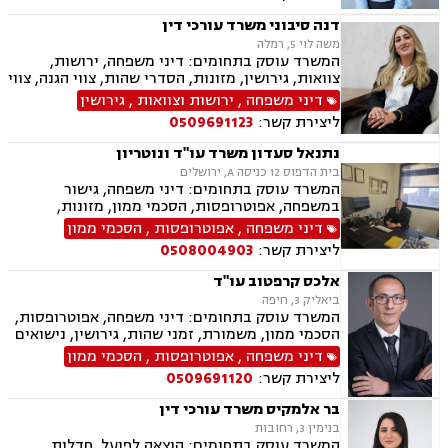
וצוואות, גישור במשפחה, ליטיגציה, ייפוי כוח
מתמשך.
דנה סיבוני משרד עורכי דין
משה לוי 5, רמלה
המשרד עוסק בתחומים: דיני משפחה, ירושות,
צוואות, גירושין, מזונות, הסדרי שהות, צווי הגנה, צווי
מניעה, הסכמי ממון, עריכת הסכמים משפטיים,
דיני משפחה
,
ירושות וצוואות
,
גירושין
אפוטרופסות, חלוקת רכוש, מעמד אישי, ייפוי כוח
ליצירת קשר:
0509691123
מתמשך.
נתנאל סעדון משרד עו"ד ונוטריון
בית הדפוס 12 כניסה A, ירושלים
המשרד עוסק בתחומים: דיני משפחה, גישור
במשפחה, אפוטרופסות, הסכמי ממון, מזונות,
משמורת, גירושין, טוען רבני, חלוקת רכוש, מעמד
דיני משפחה
,
אפוטרופסות
,
הסכמי ממון
אישי, תיאום הורי, זמני שהות, ניכור הורי, עסקאות
ליצירת קשר:
0508004903
מתנה, ידועים בציבור, ירושות וצוואות, נוטריון, ייפוי
כוח מתמשך, הוצאה לפועל, חדלות פירעון, תביעות
אלכס קרפטוב עו"ד
מסחריות, דיני חוזים, מקרקעין ונדל"ן, עסקאות מכר
ביאליק 3, חיפה
דירה, עסקאות מכר יד שניה מקבלן, משפט מסחרי,
המשרד עוסק בתחומים: דיני משפחה, אפוטרופסות,
דיני חברות, ליטיגציה מסחרית ונדל"נית, דיני
הסכמי ממון, משמורת, זמני שהות, גירושין, נישואים
עמותות
אזרחיים, חלוקת רכוש, מעמד אישי, תיאום הורי,
דיני משפחה
,
אפוטרופסות
,
הסכמי ממון
ניכור הורי, ירושות וצוואות, ייפוי כוח מתמשך.
ליצירת קשר:
0509691120
בר אלמקיס משרד עורכי דין
בנימין 3, רחובות
המשרד עוסק בתחומים: הוצאה לפועל, חדלות