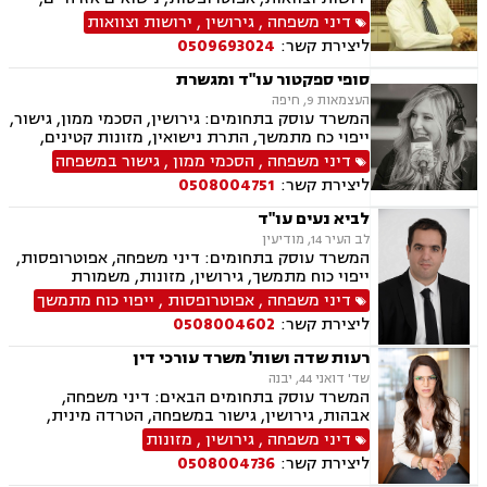
גישור במשפחה, הסכמי ממון, נוטריון, אבהות,
דיני משפחה
,
גירושין
,
ירושות וצוואות
אלימות במשפחה, ייצוג קטינים, ידועים בציבור,
ליצירת קשר:
0509693024
מזונות, משמורת, מעמד אישי, דיני משפחה.
סופי ספקטור עו"ד ומגשרת
העצמאות 9, חיפה
המשרד עוסק בתחומים: גירושין, הסכמי ממון, גישור,
ייפוי כח מתמשך, התרת נישואין, מזונות קטינים,
מזונות אשה, מדור, חטיפת ילדים, חלוקת רכוש, פרוק
דיני משפחה
,
הסכמי ממון
,
גישור במשפחה
שיתוף ,צווי הרחקה, צווי הטרדה מאיימת, צוואות
ליצירת קשר:
0508004751
וירושות, עיזבונות, תביעות לאכיפות הסכם, ביזיון
בית משפט
לביא נעים עו"ד
לב העיר 14, מודיעין
המשרד עוסק בתחומים: דיני משפחה, אפוטרופסות,
ייפוי כוח מתמשך, גירושין, מזונות, משמורת
דיני משפחה
,
אפוטרופסות
,
ייפוי כוח מתמשך
ליצירת קשר:
0508004602
רעות שדה ושות' משרד עורכי דין
שד' דואני 44, יבנה
המשרד עוסק בתחומים הבאים: דיני משפחה,
אבהות, גירושין, גישור במשפחה, הטרדה מינית,
הסכמי ממון, ירושות וצוואות, ליטיגציה, מזונות,
דיני משפחה
,
גירושין
,
מזונות
משמורת, אלימות במשפחה, חלוקת רכוש, מעמד
ליצירת קשר:
0508004736
אישי, זמני שהות, ייפוי כוח מתמשך.