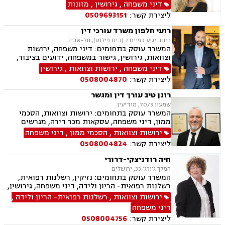
ירושות וצוואות, אפוטרופסות, אבהות , אימוץ ,
דיני משפחה
,
גירושין
,
מזונות
נישואים אזרחיים, הגירה
ליצירת קשר:
0509693151
רועי חלפון משרד עורכי דין
רחוב יגיע כפיים 2 (בית פילוט), תל-אביב
המשרד עוסק בתחומים: דיני משפחה, ירושות
וצוואות, גירושין, גישור במשפחה, ידועים בציבור,
מזונות, משמורת, צווי מניעה, אלימות במשפחה,
דיני משפחה
,
ירושות וצוואות
,
גירושין
הסכמי ממון, אפוטרופסות, חלוקת רכוש, מעמד אישי
ליצירת קשר:
0508004870
רונן טיב עורך דין ומגשר
שמעון 70/3, מודיעין
המשרד עוסק בתחומים: ירושות וצוואות, הסכמי
ממון, דיני משפחה, עסקאות מכר דירה, מגרשים
חקלאיים, מגרשים לבניה , הפקעת קרקעות, מושבים
ירושות וצוואות
,
הסכמי ממון
,
דיני משפחה
וקיבוצים , נחלות ומשקים במושבים, נדל"ן, גירושין,
ליצירת קשר:
0508004824
ידועים בציבור, מזונות, משמורת, חלוקת רכוש,
מעמד אישי, דיני חוזים, גישור במשפחה, מגשרים,
חיה רודניצקי-דרורי
ייפוי כוח מתמשך
המלך ג'ורג' 33, ירושלים
המשרד עוסק בתחומים: נזיקין, רשלנות רפואית,
רשלנות רפואית- הריון ולידה, דיני משפחה, גירושין,
גישור במשפחה, ירושות וצוואות, הסכמי ממון,
ירושות וצוואות
,
רשלנות רפואית- הריון ולידה
,
משמורת, פונדקאות, אפוטרופסות, ניכור הורי
דיני משפחה
ליצירת קשר:
0508004756