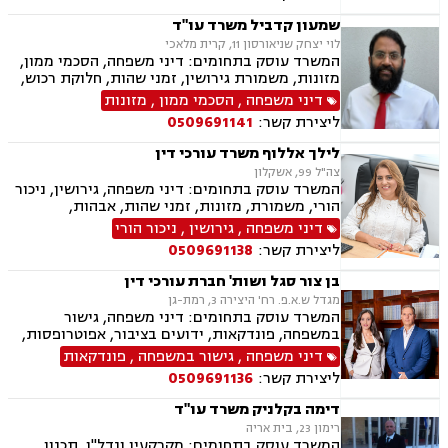
שמעון קדביל משרד עו"ד
לוי יצחק שניאורסון 11, קרית מלאכי
המשרד עוסק בתחומים: דיני משפחה, הסכמי ממון,
מזונות, משמורת גירושין, זמני שהות, חלוקת רכוש,
מעמד אישי, ניכור הורי, העברת בין דורית, ירושות
דיני משפחה
,
הסכמי ממון
,
מזונות
וצוואות, ייפוי כוח מתמשך, דיני חוזים, נדל"ן
ליצירת קשר:
0509691141
ומקרקעין, עסקאות מכר דירה, פינוי מושכר
לילך אללוף משרד עורכי דין
צה"ל 99, אשקלון
המשרד עוסק בתחומים: דיני משפחה, גירושין, ניכור
הורי, משמורת, מזונות, זמני שהות, אבהות,
אפוטרופסות, גישור, חוק הנוער, חלוקת רכוש, ייפוי
דיני משפחה
,
גירושין
,
ניכור הורי
כוח מתמשך חדלות פירעון, הוצאה לפועל, מחיקת
ליצירת קשר:
0509691138
והסדרי חובות, פשיטת רגל.
בן צור סגל ושות' חברת עורכי דין
מגדל ש.א.פ. רח' היצירה 3, רמת-גן
המשרד עוסק בתחומים: דיני משפחה, גישור
במשפחה, פונדקאות, ידועים בציבור, אפוטרופסות,
הסכמי ממון, אבהות, מזונות, החזקת ילדים, גירושין,
דיני משפחה
,
גישור במשפחה
,
פונדקאות
הורות חד מינית, נישואים אזרחיים, חוק הנוער,
ליצירת קשר:
0509691136
אימוץ, חלוקת רכוש, מעמד אישי, תיאום הורי, חטיפת
ילדים, זמני שהות, אומנה, ניכור הורי, עסקאות
דימה בקלניק משרד עו"ד
מתנה, ירושות וצוואות, ייפוי כוח מתמשך
רימון 23, בית אריה
המשרד עוסק בתחומים: מקרקעין ונדל"ן, תכנון