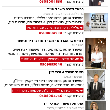
ליצירת קשר:
0508004856
אימוץ, חלוקת רכוש, מעמד אישי, זמני שהות, אומנה,
ייפוי כוח מתמשך
רפאל תירם משרד עו"ד
גד מנלה 1, כניסה 1 קומה 4, נתניה
המשרד עוסק בתחומים: פלילי, הטרדה מינית,
עבירות מין, צווארון לבן, עבירות מס, הלבנת הון,
אלימות במשפחה, עבירות סמים, ועדת שיחרורים,
פלילי
,
הטרדה מינית
,
עבירות מין
תעבורה, נהיגה בשכרות, שלילת רישיון נהיגה,
ליצירת קשר:
0508004990
פסילת רישיון מנהלית, המכון הרפואי לבטיחות
בדרכים, פשיטת רגל, הוצאה לפועל, דיני משפלה,
דורית בן אברהם - משרד עורכי דין וגישור
הסכמי ממון, צוואות וירושות, יפוי כוח מתמשך
ראש פינה
המשרד עוסק בתחומים: דני משפחה- גירושים,
הורות חד מינית, ייפוי כוח מתמשך, גישור, הסכמי
ממון, צוואות וירושות, חלוקת רכוש. פלילי- עבירות
מעמד אישי
,
גירושין
,
ירושות וצוואות
מין וסמים, אלימות במשפחה ותעבורה
ליצירת קשר:
0509693046
מאור משרד עורכי דין
הפנינים 1, אשקלון
המשרד עוסק בתחומים: דיני מקרקעין ונדל"ן,
עסקאות מכר ורכישה, מיסוי נדל"ן, בתים משותפים,
תכנון ובניה, ליקוי בניה, מושבים וקיבוצים, קבוצת
מקרקעין ונדל"ן
,
נדל"ן
,
עסקאות מכר דירה
רכישה, מגרשים לבניה, רשות מקרקעי ישראל,
ליצירת קשר:
0508004746
ירושות וצוואות, הסכמי ממון, ייפוי כוח מתמשך, דיני
משפחה, פונדקאות, מזונות, גישור, אפוטרופסות,
אתי חסן משרד עורכי דין
גירושין, נשואים אזרחיים, מעמד אישי, ניכור הורי,
אחד העם 9 בית קורן 2, חדרה