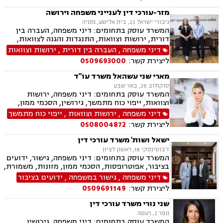
במשפחה, צווי הגנה, אימוץ, אפוטרופסות, ניכור הורי,
הורות חד מינית, עסקאות מתנה, העברה בין דורית,
מזר-עורכי דין לענייני משפחה וירושה
פונדקאות, חטיפת ילדים, ידועים בציבור, ייצוג
גיבורי ישראל 22, בית אלישע, נתניה
קטינים, גישור במשפחה
המשרד עוסק בתחומים: דיני משפחה, העברה בין
דורית, ירושות וצוואות, התנגדות והגנה לצוואות,
ייפוי כוח מתמשך, הסכמי ממון, גישור במשפחה,
דיני משפחה
,
העברה בין דורית
,
ירושות וצוואות
ידועים בציבור, אפוטרופסות, אבהות, מזונות,
ליצירת קשר:
0509693000
משמורת, גירושין, הורות חד מינית, חוק הנוער,
חלוקת רכוש, זמני שהות, ניכור הורי, גישור
מארי שני עשהאל משרד עו"ד
ובוררויות.
סוקולוב 26, באר שבע
המשרד עוסק בתחומים: דיני משפחה, ירושות
וצוואות, ייפוי כוח מתמשך, גירושין, הסכמי ממון,
נישואים אזרחיים, מעמד אישי, אפוטרופסות, מזונות,
דיני משפחה
,
ירושות וצוואות
,
ייפוי כוח מתמשך
התנגדויות לצוואות, הסכמים, בוררות
ליצירת קשר:
0508004872
ישאל ושות' משרד עורכי דין
ז'בוטינסקי 18, ראשון לציון
המשרד עוסק בתחומים: דיני משפחה, גישור, ידועים
בציבור, אפוטרופסות, הסכמי ממון, מזונות, משמורת,
גירושין, טוען רבני, חלוקת רכוש, מעמד אישי, זמני
דיני משפחה
,
גישור במשפחה
,
ידועים בציבור
שהות, אומנה, ניכור הורי, מקרקעין ונדל"ן, ליקויי
ליצירת קשר:
0509691149
בניה, עסקאות מכר דירה, דיני חברות, מסחרי אזרחי,
צווי מניעה, הוצאה לפועל ירושות וצוואות, גישור
שני נורי משרד עורכי דין
עסקי, סכסוכי שכנים
נופר 2, רעננה
המשרד עוסק בתחומים: דיני משפחה, גירושין,