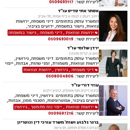
ליצירת קשר:
0509693117
רכוש, מעמד אישי, זמני שהות, אומנה, ניכור הורי,
העברה בין דורית, ירושות וצוואות, ייפוי כוח מתמשך
אסתר אתי סדיס עו"ד
רחוב ויצמן 2 קומה 6 בית אמות, תל-אביב
המשרד עוסק בתחומים: דיני משפחה, ירושות
צוואות, גישור במשפחה, ידועים בציבור,
אפוטרופסות, הסכמי ממון, אבהות , מזונות,
ירושות וצוואות
,
דיני משפחה
,
גישור במשפחה
משמורת, גירושין, חוק הנוער, אימוץ , חלוקת רכוש,
ליצירת קשר:
0509693019
מעמד אישי, זמני שהות, אומנה, ניכור הורי, העברה
בין דורית
ירדן שלומי עו"ד
גושן 6, קרית מוצקין
המשרד עוסק בתחומים: דיני משפחה, גירושין,
ירושות וצוואות, משמורת, זמני שהות, אבהות, ייפוי
כוח מתמשך, ידועים בציבור, מזונות, חלוקת רכוש,
דיני משפחה
,
גירושין
,
ירושות וצוואות
ניכור הורי, אפוטרופסות, הסכמי ממון, נישואים
ליצירת קשר:
0508004806
אזרחיים
עוזי דורי עו"ד
קיבוץ זיקים חוף אשקלון, קיבוץ זיקים
המשרד עוסק בתחומים: גירושין, דיני משפחה,
ידועים בציבור, אפוטרופסות, הסכמי ממון, אבהות,
מזונות, משמורת, חלוקת רכוש, מעמד אישי, זמני
ירושות וצוואות
,
ייפוי כוח מתמשך
,
גירושין
שהות, ניכור הורי, ירושות וצוואות, ייפוי כוח מתמשך,
ליצירת קשר:
0509697216
דיני חוזים, עסקאות מכר דירה, פינוי מושכר, נחלות
ומשקים במושבים, העברה בין דורית
ברגר גלבוע ושות' משרד עורכי דין ונוטריון
הבנים 5 מפלס תחתון, נס ציונה