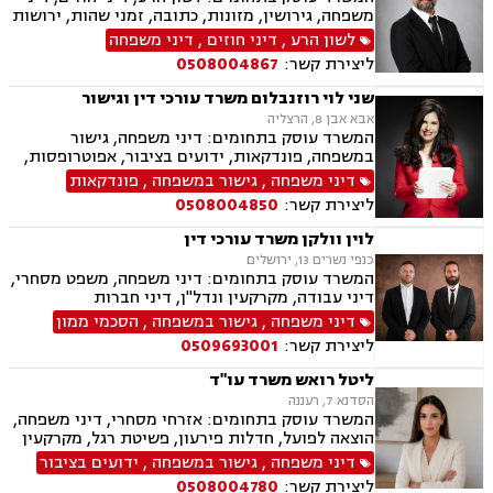
משפחה, גירושין, מזונות, כתובה, זמני שהות, ירושות
וצוואת, הסכמי ממון, ייפוי כוח מתמשך, חלוקת רכוש,
לשון הרע
,
דיני חוזים
,
דיני משפחה
ידועים בציבור, אפוטרופסות, צווי הרחקה, הגנת
ליצירת קשר:
0508004867
הפרטיות, פינוי מושכר, מקרקעין ונדל"ן, עסקאות
מכר דירה.
שני לוי רוזנבלום משרד עורכי דין וגישור
אבא אבן 8, הרצליה
המשרד עוסק בתחומים: דיני משפחה, גישור
במשפחה, פונדקאות, ידועים בציבור, אפוטרופסות,
הסכמי ממון, אבהות, מזונות, משמורת, גירושין,
דיני משפחה
,
גישור במשפחה
,
פונדקאות
הורות חד מינית, נישואים אזרחיים, חוק הנוער,
ליצירת קשר:
0508004850
אימוץ, חלוקת רכוש, מעמד אישי, תיאום הורי, חטיפת
ילדים, זמני שהות (החזקת ילדים), אומנה, ניכור הורי,
לוין וולקן משרד עורכי דין
עסקאות מתנה.
כנפי נשרים 13, ירושלים
המשרד עוסק בתחומים: דיני משפחה, משפט מסחרי,
דיני עבודה, מקרקעין ונדל"ן, דיני חברות
דיני משפחה
,
גישור במשפחה
,
הסכמי ממון
ליצירת קשר:
0509693001
ליטל רואש משרד עו"ד
הסדנא 7, רעננה
המשרד עוסק בתחומים: אזרחי מסחרי, דיני משפחה,
הוצאה לפועל, חדלות פירעון, פשיטת רגל, מקרקעין
ונדל"ן, ייפוי כוח מתמשך, צבא ומשרד הביטחון,
דיני משפחה
,
גישור במשפחה
,
ידועים בציבור
ביטוח לאומי.
ליצירת קשר:
0508004780