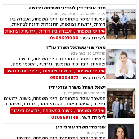
במשפחה, צווי הגנה, אימוץ, אפוטרופסות, ניכור הורי,
הורות חד מינית, עסקאות מתנה, העברה בין דורית,
מזר-עורכי דין לענייני משפחה וירושה
פונדקאות, חטיפת ילדים, ידועים בציבור, ייצוג
גיבורי ישראל 22, בית אלישע, נתניה
קטינים, גישור במשפחה
המשרד עוסק בתחומים: דיני משפחה, העברה בין
דורית, ירושות וצוואות, התנגדות והגנה לצוואות,
ייפוי כוח מתמשך, הסכמי ממון, גישור במשפחה,
דיני משפחה
,
העברה בין דורית
,
ירושות וצוואות
ידועים בציבור, אפוטרופסות, אבהות, מזונות,
ליצירת קשר:
0509693000
משמורת, גירושין, הורות חד מינית, חוק הנוער,
חלוקת רכוש, זמני שהות, ניכור הורי, גישור
מארי שני עשהאל משרד עו"ד
ובוררויות.
סוקולוב 26, באר שבע
המשרד עוסק בתחומים: דיני משפחה, ירושות
וצוואות, ייפוי כוח מתמשך, גירושין, הסכמי ממון,
נישואים אזרחיים, מעמד אישי, אפוטרופסות, מזונות,
דיני משפחה
,
ירושות וצוואות
,
ייפוי כוח מתמשך
התנגדויות לצוואות, הסכמים, בוררות
ליצירת קשר:
0508004872
ישאל ושות' משרד עורכי דין
ז'בוטינסקי 18, ראשון לציון
המשרד עוסק בתחומים: דיני משפחה, גישור, ידועים
בציבור, אפוטרופסות, הסכמי ממון, מזונות, משמורת,
גירושין, טוען רבני, חלוקת רכוש, מעמד אישי, זמני
דיני משפחה
,
גישור במשפחה
,
ידועים בציבור
שהות, אומנה, ניכור הורי, מקרקעין ונדל"ן, ליקויי
ליצירת קשר:
0509691149
בניה, עסקאות מכר דירה, דיני חברות, מסחרי אזרחי,
צווי מניעה, הוצאה לפועל ירושות וצוואות, גישור
שני נורי משרד עורכי דין
עסקי, סכסוכי שכנים
נופר 2, רעננה
המשרד עוסק בתחומים: דיני משפחה, גירושין,