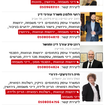
ירושות וצוואות, אפוטרופסות, אבהות , אימוץ ,
דיני משפחה
,
גירושין
,
מזונות
נישואים אזרחיים, הגירה
ליצירת קשר:
0509693151
רועי חלפון משרד עורכי דין
רחוב יגיע כפיים 2 (בית פילוט), תל-אביב
המשרד עוסק בתחומים: דיני משפחה, ירושות
וצוואות, גירושין, גישור במשפחה, ידועים בציבור,
מזונות, משמורת, צווי מניעה, אלימות במשפחה,
דיני משפחה
,
ירושות וצוואות
,
גירושין
הסכמי ממון, אפוטרופסות, חלוקת רכוש, מעמד אישי
ליצירת קשר:
0508004870
רונן טיב עורך דין ומגשר
שמעון 70/3, מודיעין
המשרד עוסק בתחומים: ירושות וצוואות, הסכמי
ממון, דיני משפחה, עסקאות מכר דירה, מגרשים
חקלאיים, מגרשים לבניה , הפקעת קרקעות, מושבים
ירושות וצוואות
,
הסכמי ממון
,
דיני משפחה
וקיבוצים , נחלות ומשקים במושבים, נדל"ן, גירושין,
ליצירת קשר:
0508004824
ידועים בציבור, מזונות, משמורת, חלוקת רכוש,
מעמד אישי, דיני חוזים, גישור במשפחה, מגשרים,
חיה רודניצקי-דרורי
ייפוי כוח מתמשך
המלך ג'ורג' 33, ירושלים
המשרד עוסק בתחומים: נזיקין, רשלנות רפואית,
רשלנות רפואית- הריון ולידה, דיני משפחה, גירושין,
גישור במשפחה, ירושות וצוואות, הסכמי ממון,
ירושות וצוואות
,
רשלנות רפואית- הריון ולידה
,
משמורת, פונדקאות, אפוטרופסות, ניכור הורי
דיני משפחה
ליצירת קשר:
0508004756