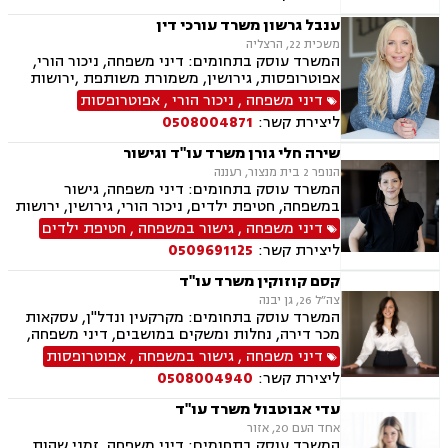
מינית, נשואים אזרחיים, טוען רבני, חלוקת רכוש,
מעמד אישי, תיאום הורי, ניכור הורי, זמני שהות
ענבל גרשון משרד עורכי דין
משכית 22, הרצליה
המשרד עוסק בתחומים: דיני משפחה, ניכור הורי,
אפוטרופסות, גירושין, משמורת משותפת ,ירושות
וצוואות, לשון הרע, ייפוי כוח מתמשך
דיני משפחה
,
ניכור הורי
,
אפוטרופסות
ליצירת קשר:
0508004871
שירה חלי גורן משרד עו"ד וגישור
הנופר 2 בית מנצור, רעננה
המשרד עוסק בתחומים: דיני משפחה, גישור
במשפחה, חטיפת ילדים, ניכור הורי, גירושין, ירושות
וצוואות, ייפוי כוח מתמשך, אפוטרופסות, משמורת,
דיני משפחה
,
גישור במשפחה
,
חטיפת ילדים
מזונות, אבהות, מעמד אישי, חלוקת רכוש, תיאום
ליצירת קשר:
0509691125
הורי, ידועים בציבור, הסכמי ממון, זמני שהות, הורות
חד מינית, נישואים אזרחיים, חלוקת רכוש
קסם קוזוקין משרד עו"ד
צה״ל 26, גן יבנה
המשרד עוסק בתחומים: מקרקעין ונדל"ן, עסקאות
מכר דירה, נחלות ומשקים במושבים, דיני משפחה,
גישור במשפחה, אפוטרופסות, הסכמי ממון, אבהות,
דיני משפחה
,
גישור במשפחה
,
אפוטרופסות
מזונות, משמורת, גירושין, הורות חד מינית, חלוקת
ליצירת קשר:
0508004940
רכוש, חטיפת ילדים, ניכור הורי
עדי אבוטבול משרד עו"ד
אחד העם 20, אזור
המשרד עוסק בתחומים: דיני משפחה, זמני שהות,