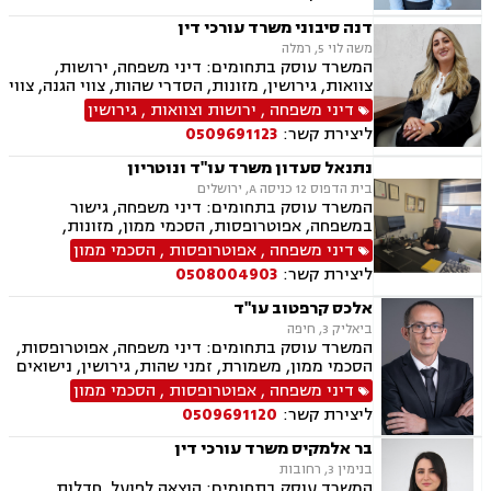
וצוואות, גישור במשפחה, ליטיגציה, ייפוי כוח
מתמשך.
דנה סיבוני משרד עורכי דין
משה לוי 5, רמלה
המשרד עוסק בתחומים: דיני משפחה, ירושות,
צוואות, גירושין, מזונות, הסדרי שהות, צווי הגנה, צווי
מניעה, הסכמי ממון, עריכת הסכמים משפטיים,
דיני משפחה
,
ירושות וצוואות
,
גירושין
אפוטרופסות, חלוקת רכוש, מעמד אישי, ייפוי כוח
ליצירת קשר:
0509691123
מתמשך.
נתנאל סעדון משרד עו"ד ונוטריון
בית הדפוס 12 כניסה A, ירושלים
המשרד עוסק בתחומים: דיני משפחה, גישור
במשפחה, אפוטרופסות, הסכמי ממון, מזונות,
משמורת, גירושין, טוען רבני, חלוקת רכוש, מעמד
דיני משפחה
,
אפוטרופסות
,
הסכמי ממון
אישי, תיאום הורי, זמני שהות, ניכור הורי, עסקאות
ליצירת קשר:
0508004903
מתנה, ידועים בציבור, ירושות וצוואות, נוטריון, ייפוי
כוח מתמשך, הוצאה לפועל, חדלות פירעון, תביעות
אלכס קרפטוב עו"ד
מסחריות, דיני חוזים, מקרקעין ונדל"ן, עסקאות מכר
ביאליק 3, חיפה
דירה, עסקאות מכר יד שניה מקבלן, משפט מסחרי,
המשרד עוסק בתחומים: דיני משפחה, אפוטרופסות,
דיני חברות, ליטיגציה מסחרית ונדל"נית, דיני
הסכמי ממון, משמורת, זמני שהות, גירושין, נישואים
עמותות
אזרחיים, חלוקת רכוש, מעמד אישי, תיאום הורי,
דיני משפחה
,
אפוטרופסות
,
הסכמי ממון
ניכור הורי, ירושות וצוואות, ייפוי כוח מתמשך.
ליצירת קשר:
0509691120
בר אלמקיס משרד עורכי דין
בנימין 3, רחובות
המשרד עוסק בתחומים: הוצאה לפועל, חדלות