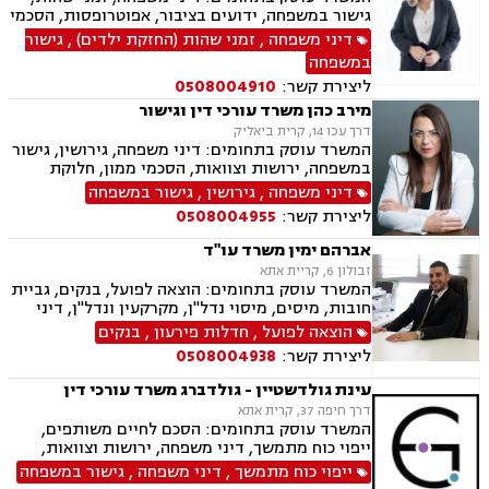
גישור במשפחה, ידועים בציבור, אפוטרופסות, הסכמי
ממון, אבהות, מזונות, משמורת, גירושין, הורות חד
דיני משפחה
,
זמני שהות (החזקת ילדים)
,
גישור
מינית, נישואים אזרחיים, חלוקת רכוש, מעמד אישי,
במשפחה
תיאום הורי, ניכור הורי, ייפוי כוח מתמשך
ליצירת קשר:
0508004910
מירב כהן משרד עורכי דין וגישור
דרך עכו 14, קרית ביאליק
המשרד עוסק בתחומים: דיני משפחה, גירושין, גישור
במשפחה, ירושות וצוואות, הסכמי ממון, חלוקת
רכוש, ייפוי כח מתמשך, ניכור הורי, אבהות,
דיני משפחה
,
גירושין
,
גישור במשפחה
אפוטרופסות, מזונות, משמורת, זמני שהות, ידועים
ליצירת קשר:
0508004955
בציבור, נישואים אזרחיים, העברה בין דורית, חוק
הנוער, אומנה, הורות חד מינית.
אברהם ימין משרד עו"ד
זבולון 6, קריית אתא
המשרד עוסק בתחומים: הוצאה לפועל, בנקים, גביית
חובות, מיסים, מיסוי נדל"ן, מקרקעין ונדל"ן, דיני
משפחה, מזונות, ביטוח לאומי, ירושות וצוואות, ייפוי
הוצאה לפועל
,
חדלות פירעון
,
בנקים
כוח מתמשך, חדלות פירעון.
ליצירת קשר:
0508004938
עינת גולדשטיין - גולדברג משרד עורכי דין
דרך חיפה 37, קרית אתא
המשרד עוסק בתחומים: הסכם לחיים משותפים,
ייפוי כוח מתמשך, דיני משפחה, ירושות וצוואות,
הסכמי ממון, ביטוח לאומי, תעבורה, פשיטת רגל,
ייפוי כוח מתמשך
,
דיני משפחה
,
גישור במשפחה
חדלות פירעון, הוצאה לפועל