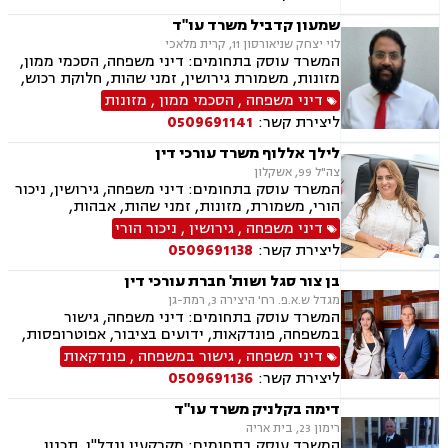
שמעון קדביל משרד עו"ד
לוי יצחק שניאורסון 11, קרית מלאכי
המשרד עוסק בתחומים: דיני משפחה, הסכמי ממון,
מזונות, משמורת גירושין, זמני שהות, חלוקת רכוש,
מעמד אישי, ניכור הורי, העברת בין דורית, ירושות
דיני משפחה
,
הסכמי ממון
,
מזונות
וצוואות, ייפוי כוח מתמשך, דיני חוזים, נדל"ן
ליצירת קשר:
0509691141
ומקרקעין, עסקאות מכר דירה, פינוי מושכר
לילך אללוף משרד עורכי דין
צה"ל 99, אשקלון
המשרד עוסק בתחומים: דיני משפחה, גירושין, ניכור
הורי, משמורת, מזונות, זמני שהות, אבהות,
אפוטרופסות, גישור, חוק הנוער, חלוקת רכוש, ייפוי
דיני משפחה
,
גירושין
,
ניכור הורי
כוח מתמשך חדלות פירעון, הוצאה לפועל, מחיקת
ליצירת קשר:
0509691138
והסדרי חובות, פשיטת רגל.
בן צור סגל ושות' חברת עורכי דין
מגדל ש.א.פ. רח' היצירה 3, רמת-גן
המשרד עוסק בתחומים: דיני משפחה, גישור
במשפחה, פונדקאות, ידועים בציבור, אפוטרופסות,
הסכמי ממון, אבהות, מזונות, החזקת ילדים, גירושין,
דיני משפחה
,
גישור במשפחה
,
פונדקאות
הורות חד מינית, נישואים אזרחיים, חוק הנוער,
ליצירת קשר:
0509691136
אימוץ, חלוקת רכוש, מעמד אישי, תיאום הורי, חטיפת
ילדים, זמני שהות, אומנה, ניכור הורי, עסקאות
דימה בקלניק משרד עו"ד
מתנה, ירושות וצוואות, ייפוי כוח מתמשך
רימון 23, בית אריה
המשרד עוסק בתחומים: מקרקעין ונדל"ן, תכנון