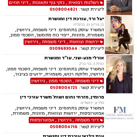
דיני משפחה, בנקים, פלילי, נזקי גוף, תאונות עבודה,
רשלנות רפואית
,
נזקי גוף ותאונות
,
דיני חוזים
תאונות דרכים, משפט מסחרי, תביעות ביטוח ונזקי
ליצירת קשר:
0508004821
רכוש, ייפוי כוח מתמשך, נוטריון , רשלנות רפואית-
הריון ולידה, לשון הרע, תאונות ספורט, בריאות
יעל ורד, עורכת דין ומגשרת
הנפש, אובדן כושר עבודה , תאונות תלמידים,
בן גוריןן 33, הרצליה
תאונות עקב רשלנות, נזקי רכוש, קבלנות חוזית,
המשרד עוסק בתחומים: דיני משפחה, גירושין,
השקעות בחו"ל, דין משמעתי, עובדים זרים, זכויות
משמורת, מזונות, ייפוי כוח מתמשך, הסכמי ממון,
נשים בהריון, תכנון ובניה, דיור מוגן, אגודות
ירושות וצוואות, גישור במשפחה, חלוקת רכוש,
ירושות וצוואות
,
דיני משפחה
,
גירושין
שיתופיות, ליקויי בנייה, מושבים וקיבוצים , ועוד
ידועים בציבור
ליצירת קשר:
0509693044
אורלי מנע-שני, עו"ד ומגשרת
כנרת 5, בני ברק
המשרד עוסק בתחומים: דיני משפחה, הסכמי ממון,
גירושין, חלוקת רכוש, משמורת, ידועים בציבור,
גישור במשפחה, ירושות וצוואות, ניכור הורי, נדל"ן,
דיני משפחה
,
הסכמי ממון
,
גירושין
ייפוי כוח מתמשך
ליצירת קשר:
0508004725
פרומין, מזרחי נחום ושות' משרד עורכי דין
הלל 8, ירושלים
המשרד עוסק בתחומים: דיני משפחה, גירושין,
אפוטרופסות, ירושות וצוואות, מזונות, משמורת,
ייפוי כוח מתמשך, ידועים בציבור, חלוקת רכוש,
דיני משפחה
,
גירושין
,
אפוטרופסות
הורות חד מינית, הסכמי ממון, דיני מקרקעין,
ליצירת קשר:
0508004716
עסקאות מכר דירה, נדל"ן, ליקויי בנייה, פינוי בינוי,
פינוי מושכר, תמ"א 38, דיירות מוגנת , בנקים,
ענת וילנאי עורכת דין ומגשרת