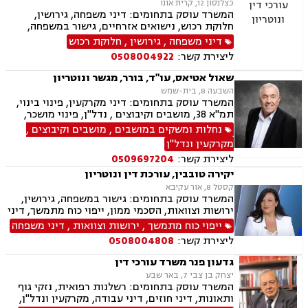
כצלנסון 12, קרית אונו
המשרד עוסק בתחומים: דיני משפחה, גירושין,
חלוקת רכוש, נישואים אזרחיים, גישור במשפחה,
ירושות וצוואות, הסכמי ממון, אפוטרופסות,
דיני משפחה
,
גירושין
,
חלוקת רכוש
משמורת, מזונות, ייפוי כוח מתמשך, דיני עבודה,
ליצירת קשר:
0508004922
דיני מקרקעין, תמ"א 38, מגרשים לבניה , הפקעת
קרקעות, פינוי בינוי, תכנון ובניה, עסקאות מכר דירה,
שאול אטיאס, עו"ד, בורר, מגשר ונוטריון
ליקויי בנייה, מיסוי נדל"ן, נדל"ן, נזיקין, לשון הרע,
השבעה 8, בית-שמש
תאונות דרכים, תאונות עבודה, דיני חברות, ליווי
המשרד עוסק בתחומים: דיני מקרקעין, פינוי בינוי,
עסקי, ליווי מיזמי סטארטאפ, קניין רוחני, רשלנות
תמ"א 38, מושבים וקיבוצים , נדל"ן, פינוי מושכר,
רפואית, רשלנות רפואית - רפואת שיניים, משרד
תכנון ובניה, קבוצות רכישה, עסקאות מכר דירה,
נחלות ומשקים במושבים
,
מושבים וקיבוצים
,
הביטחון, נכי צה"ל, משפט צבאי
גישור ובוררויות, אזרחי מסחרי, ייפוי כוח מתמשך,
מקרקעין ונדל"ן
נוטריון
ליצירת קשר:
0509697204
יקירה טובבין, עורכת דין ונוטריון
קסטל 8, אור עקיבא
המשרד עוסק בתחומים: גישור במשפחה, גירושין,
ירושות וצוואות, הסכמי ממון, ייפוי כוח מתמשך, דיני
מקרקעין, עסקאות מכר דירה, נזיקין, תאונות דרכים,
ייפוי כוח מתמשך
,
ירושות וצוואות
,
דיני משפחה
רשלנות רפואית, נוטריון
ליצירת קשר:
0508004808
גדעון פנר משרד עורכי דין
יצחק בן צבי 7, באר שבע
המשרד עוסק בתחומים: רשלנות רפואית, נזקי גוף
ותאונות, דיני חוזים, דיני עבודה, מקרקעין ונדל"ן,