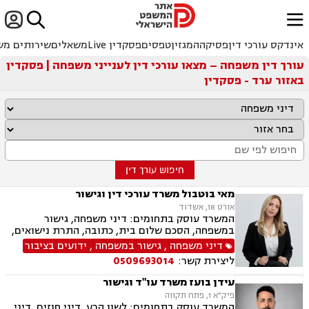


ﱐ
אינדקס עורכי דין
פסיקה
המגזין
טפסים
פסקדין Live
משאלים
שירותים מש
עורך דין משפחה – מצאו עורכי דין לענייני משפחה | פסקדין
באזור ערד - פסקדין
חיפוש עורך דין
מאי בוטבול משרד עורכי דין וגישור
אורט 18, אשדוד
המשרד עוסק בתחומים: דיני משפחה, גישור
במשפחה, הסכם שלום בית, כתובה, התרת נישואים,
ידועים בציבור, אפוטרופסות, הסכמי ממון, מזונות,
דיני משפחה
,
גישור במשפחה
,
ידועים בציבור
גירושין, הורות חד מינית, נישואים אזרחיים, חלוקת
ליצירת קשר:
0509693014
רכוש, תיאום הורי, זמני שהות (החזקת ילדים), ניכור
הורי, ייפוי כוח מתמשך, ירושות וצוואות
עידן בועז משרד עו"ד וגישור
פיק"א 1, פתח תקווה
המשרד עוסק בתחומים: לשון הרע, דיני חוזים, דיני