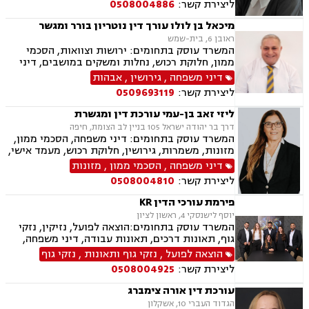
ליצירת קשר:
0508004886
בציבור, נישואים אזרחיים
מיכאל בן לולו עורך דין נוטריון בורר ומגשר
ראובן 6, בית-שמש
המשרד עוסק בתחומים: ירושות וצוואות, הסכמי
ממון, חלוקת רכוש, נחלות ומשקים במושבים, דיני
מקרקעין, עסקאות מכר דירה, נדל"ן, רשות מקרקעי
דיני משפחה
,
גירושין
,
אבהות
ישראל, דיני משפחה, גירושין, מזונות, משמורת,
ליצירת קשר:
0509693119
אלימות במשפחה, אבהות , גישור במשפחה, אומנה,
מעמד אישי, ניכור הורי
ליזי זאב בן-עמי עורכת דין ומגשרת
דרך בר יהודה ישראל 105 בניין לב הצומת, חיפה
המשרד עוסק בתחומים: דיני משפחה, הסכמי ממון,
מזונות, משמרות, גירושין, חלוקת רכוש, מעמד אישי,
זמני שהות, ירושות וצוואות, מקרקעין ונדל"ן, ליקויי
דיני משפחה
,
הסכמי ממון
,
מזונות
בניה, עסקאות מכר דירה, דיני ספורט, ייצוג שחקנים,
ליצירת קשר:
0508004810
התאחדות קבוצות הכדורגל פיפ"א, גישור, בוררות,
אחריות מקצועית.
פירמת עורכי הדין KR
יוסף לישנסקי 4, ראשון לציון
המשרד עוסק בתחומים:הוצאה לפועל, נזיקין, נזקי
גוף, תאונות דרכים, תאונות עבודה, דיני משפחה,
גירושין, ירושות וצוואות, הסכמי ממון, דין משמעתי,
הוצאה לפועל
,
נזקי גוף ותאונות
,
נזקי גוף
מקרקעין ונדל"ן, עסקאות מכר דירה, גישור עסקי,
ליצירת קשר:
0508004925
דיני חוזים, אובדן כושר עבודה, ביטוח לאומי, דיני
חברות, דיני עמותות.
עורכת דין אורה צימברג
הגדוד העברי 10, אשקלון