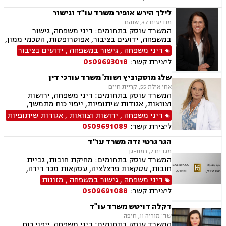
לילך הירש אופיר משרד עו"ד וגישור
מודיעים 37, שוהם
המשרד עוסק בתחומים: דיני משפחה, גישור
במשפחה, ידועים בציבור, אפוטרופסות, הסכמי ממון,
מזונות, משמורת, גירושין, נישואים אזרחיים, חלוקת
דיני משפחה
,
גישור במשפחה
,
ידועים בציבור
רכוש, מעמד אישי, תיאום הורי, זמני שהות, ניכור
ליצירת קשר:
0509693018
הורי, ירושות וצוואות, ייפוי כוח מתמשך, לשון הרע,
דיני עבודה
שלג מוסקוביץ ושות' משרד עורכי דין
אחי אילת 55, קריית חיים
המשרד עוסק בתחומים: דיני משפחה, ירושות
וצוואות, אגודות שיתופיות, ייפוי כוח מתמשך,
מושבים וקיבוצים, מקרקעין ונדל"ן, עסקאות מכר
דיני משפחה
,
ירושות וצוואות
,
אגודות שיתופיות
דירה, נחלות ומשקים במושבים, רשות מקרקעי
ליצירת קשר:
0509691089
ישראל
הגר גרטי זדה משרד עו"ד
מגדים 2, רמת-גן
המשרד עוסק בתחומים: מחיקת חובות, גביית
חובות, עסקאות פרצלציה, עסקאות מכר דירה,
הסכמי ממון, ייפוי כוח מתמשך, ירושות וצוואות,
דיני משפחה
,
גישור במשפחה
,
מזונות
אפוטרופסות, גישור במשפחה, גירושין, מקרקעין,
ליצירת קשר:
0509691088
הוצאה לפועל, אימוץ, הורות חד מינית, מזונות,
משמורת, נישואים אזרחיים, חלוקת רכוש, תיאום
דקלה דויטש משרד עו"ד
הורי, זמני שהות, אומנה, ניכור הורי, עסקאות מתנה,
שד' מוריה 11, חיפה
ידועים בציבור, פינוי מושכר, צווארון לבן, הלבנת הון,
המשרד עוסק בתחומים: דיני משפחה, ייפוי כוח