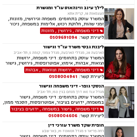
ניכור הורי, ייפוי כוח מתמשך, ירושות וצוואות,
אלימות במשפחה, דיני חוזים, פינוי מושכר
לילך עינב ווינהאוס עו"ד ומגשרת
העצמאות 18, קרית אתא
המשרד עוסק בתחומים: משפחה וגירושין, מזונות,
זמני שהות, חלוקת רכוש, אלימות במשפחה, ניכור
הורי, גישור במשפחה, פירוק שיתוף, מעמד אישי,
דיני משפחה
,
גירושין
,
מזונות
ליטיגציה, צווי מניעה, הסכמי ממון, אחריות הורית,
ליצירת קשר:
0509691094
קביעת גיל, אפוטרופסות, צוואות וירושות, ייפוי כוח
מתמשך, סכסוכי שכנים, חוזים והסכמים, פינוי
ליבנת גבסי משרד עו”ד וגישור
מושכר, לשון הרע, אסטרטגיה משפטית.
הארבעה 28, מגדלי הארבעה, מגדל צפוני, קומה 5, תל-אביב
המשרד עוסק בתחומים: דיני משפחה, ירושות
וצואות, אבהות, אימוץ, אפוטרופסות, גירושין, גישור
במשפחה, הורות חד מינית, הסכמי ממון, זמני שהות,
דיני משפחה
,
ירושות וצוואות
,
אבהות
חטיפת ילדים, חלוקת רכוש, ידועים בציבור, ייפוי כוח
ליצירת קשר:
0508004941
מתמשך, ייצוג קטינים, מזונות, מעמד אישי, תיאום
הורי, פונדקאות, נשואים אזרחיים, ניכור הורי,
הנסקי גופר- דיני משפחה וגישור
אלימות במשפחה
מגדל WE TLV דרך מנחם בגין 150, תל-אביב
המשרד עוסק בתחומים: דיני משפחה, גישור
במשפחה, ידועים בציבור, אפוטרופסות, הסכמי ממון,
הסכמי חיים משותפים, הורות משותפת, הורות חד
דיני משפחה
,
גישור במשפחה
,
ידועים בציבור
מינית, אבהות, צווי הורות פסיקתיים, ייפוי כוח
ליצירת קשר:
0508004606
מתמשך, ירושות וצוואות, גירושין, מזונות, זמני
שהות, איזון משאבים וחלוקת רכוש.
חופית שקד משרד עורכי דין
רחה פריאר 9 מגדל M-TOWER, באר שבע
המשרד עוסק בתחומים: דיני משפחה, גישור