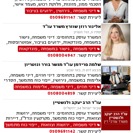
הסכמי ממון, מזונות, חלוקת רכוש, מעמד אישי,
תיאום הורי, זמני שהות, אלימות במשפחה, ניכור
דיני משפחה
,
גירושין
,
ידועים בציבור
הורי, אפוטרופסות, ירושות וצוואות, גישור במשפחה,
ליצירת קשר:
0509691147
ליטיגציה, ייפוי כוח מתמשך
אלינור רוזן שוורץ משרד עו"ד
סתיו 9, הוד השרון
המשרד עוסק בתחומים: דיני משפחה, גישור
במשפחה, פונדקאות, ידועים בציבור, אפוטרופסות,
פונדקאות חו"ל גיאורגיה, גירושין, הורות חד מינית,
דיני משפחה
,
גישור במשפחה
,
פונדקאות
חלוקת רכוש, מעמד אישי, תיאום הורי, חטיפת ילדים,
ליצירת קשר:
0508004947
זמני שהות, ניכור הורי, עסקאות במתנה, ייפוי כוח
מתמשך, ירושות וצוואות.
שלמה פרידמן עו"ד מגשר בורר ונוטריון
מבצע לוט 11, באר שבע
המשרד עוסק בתחומים: דיני חוזים, דיני משפחה,
אלימות במשפחה, גירושין, ייפוי כוח מתמשך, הסדרי
ראיה, מזונות, ירושות וצוואות, הסכמי ממון, גישור
דיני חוזים
,
דיני משפחה
,
אלימות במשפחה
במשפחה, חדלות פירעון, דיני עבודה, זכויות נשים
ליצירת קשר:
0508004859
בהריון, עסקאות מכר דירה
עו"ד הרב יעקב ולנשטיין
שבטי ישראל 54, ירושלים
המשרד עוסק בתחומים: דיני משפחה, ירושות
וצוואות, ייפוי כוח מתמשך, מקרקעין ונדל"ן, דיירות
מוגנת, עסקאות מכר דירה
דיני משפחה
,
ירושות וצוואות
,
ייפוי כוח מתמשך
ליצירת קשר:
0509691142