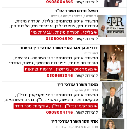
ליצירת קשר:
0508004856
אימוץ, חלוקת רכוש, מעמד אישי, זמני שהות, אומנה,
ייפוי כוח מתמשך
רפאל תירם משרד עו"ד
גד מנלה 1, כניסה 1 קומה 4, נתניה
המשרד עוסק בתחומים: פלילי, הטרדה מינית,
עבירות מין, צווארון לבן, עבירות מס, הלבנת הון,
אלימות במשפחה, עבירות סמים, ועדת שיחרורים,
פלילי
,
הטרדה מינית
,
עבירות מין
תעבורה, נהיגה בשכרות, שלילת רישיון נהיגה,
ליצירת קשר:
0508004990
פסילת רישיון מנהלית, המכון הרפואי לבטיחות
בדרכים, פשיטת רגל, הוצאה לפועל, דיני משפלה,
דורית בן אברהם - משרד עורכי דין וגישור
הסכמי ממון, צוואות וירושות, יפוי כוח מתמשך
ראש פינה
המשרד עוסק בתחומים: דני משפחה- גירושים,
הורות חד מינית, ייפוי כוח מתמשך, גישור, הסכמי
ממון, צוואות וירושות, חלוקת רכוש. פלילי- עבירות
מעמד אישי
,
גירושין
,
ירושות וצוואות
מין וסמים, אלימות במשפחה ותעבורה
ליצירת קשר:
0509693046
מאור משרד עורכי דין
הפנינים 1, אשקלון
המשרד עוסק בתחומים: דיני מקרקעין ונדל"ן,
עסקאות מכר ורכישה, מיסוי נדל"ן, בתים משותפים,
תכנון ובניה, ליקוי בניה, מושבים וקיבוצים, קבוצת
מקרקעין ונדל"ן
,
נדל"ן
,
עסקאות מכר דירה
רכישה, מגרשים לבניה, רשות מקרקעי ישראל,
ליצירת קשר:
0508004746
ירושות וצוואות, הסכמי ממון, ייפוי כוח מתמשך, דיני
משפחה, פונדקאות, מזונות, גישור, אפוטרופסות,
אתי חסן משרד עורכי דין
גירושין, נשואים אזרחיים, מעמד אישי, ניכור הורי,
אחד העם 9 בית קורן 2, חדרה