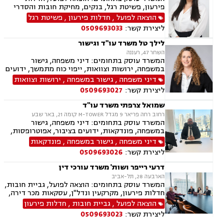
פירעון, פשיטת רגל, בנקים, מחיקת חובות והסדרי
חוב, דיני משפחה, גישור במשפחה, ידועים בציבור,
הוצאה לפועל
,
חדלות פירעון
,
פשיטת רגל
הסכמי ממון, מזונות, משמורת, גירושין, חלוקת רכוש,
ליצירת קשר:
0509693033
זמני שהות, ניכור הורי
לילך טל משרד עו"ד וגישור
השחר 47, רעננה
המשרד עוסק בתחומים: דיני משפחה, גישור
במשפחה, ירושות וצוואות, ייפוי כוח מתמשך, ידועים
בציבור, אפוטרופסות, הסכמי ממון, מזונות, משמורת,
דיני משפחה
,
גישור במשפחה
,
ירושות וצוואות
גירושין, הורות חד מינית, נישואים אזרחיים, ידועים
ליצירת קשר:
0509693027
בציבור, חלוקת רכוש, מעמד אישי, תיאום הורי, זמני
שהות, עסקאות מתנה, גישור ובוררויות, גישור עסקי,
שמואל צרפתי משרד עו"ד
דיני חברות, סכסוך בין בעלי מניות, דיני צרכנות
רחוב רחה פריאר 9 מגדל M-TOWER קומה 21, באר שבע
ותיירות, משפט אזרחי, סכסוך שכנים.
המשרד עוסק בתחומים: דיני משפחה, גישור
במשפחה, פונדקאות, ידועים בציבור, אפוטרופסות,
הסכמי ממון, אבהות, מזונות, משמורת, גירושין,
דיני משפחה
,
גישור במשפחה
,
פונדקאות
הורות חד מינית, נישואים אזרחיים, חוק הנוער,
ליצירת קשר:
0509693026
אימוץ, חלוקת רכוש, מעמד אישי, תיאום הורי, חטיפת
ילדים, זמני שהות (החזקת ילדים), אומנה, ניכור הורי,
דרעי רייפר ושות' משרד עורכי דין
עסקאות מתנה, פלילי, הטרדה מינית, עבירות מין,
הארבעה 28, תל-אביב
צווארון לבן, עבירות מס, הלבנת הון רישוי נשק, ייצוג
המשרד עוסק בתחומים: הוצאה לפועל, גביית חובות,
קטינים, אלימות במשפחה, עבירות סמים, ועדת
חדלות פירעון, מקרקעין ונדל"ן, עסקאות מכר דירה,
שחרורים, עבירות סייבר, סירוב ויזה לארה"ב, מחיקת
דיני משפחה, חלוקת רכוש, דיני חוזים, ירושות
הוצאה לפועל
,
גביית חובות
,
חדלות פירעון
רישום פלילי הסגרה ופשיעה בינלאומית, נפגעי
וצוואות.
עבירה.
ליצירת קשר:
0509693023