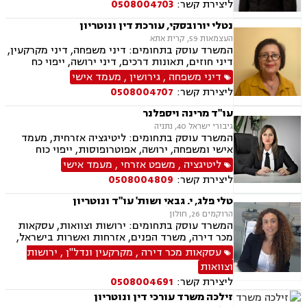
ליצירת קשר:
0508004703
נטלי יורובסקי, עורכת דין ונוטריון
העצמאות 59, קרית אתא
המשרד עוסק בתחומים: דיני משפחה, דיני מקרקעין,
דיני חוזים, תאונות דרכים, דיני ירושה, ייפוי כח
מתמשך, אפוטרופסות, מזונות , משמורת , ייצוג מול
דיני משפחה
,
גירושין
,
מעמד אישי
משרד הפנים בעניין אזרחות ותושבות קבע, התרת
ליצירת קשר:
0508004707
נישואין, אבהות , לרבות טיפול בעניין האבהות בנוהל
חו"ל, עריכת הסכמי יחסי ממון ו/או הסכמי חיים
עו"ד מרינה ויספלנר
משותפים ואישורם בבתי משפט ו/או כנוטריון ,גישור,
גיבורי ישראל 40, נתניה
, ייצוג בבתי משפט ,עריכת צוואות וטיפול בעניין צו
המשרד עוסק בתחומים: ליטיגציה אזרחית, מעמד
ירושה וצו קיום צוואה ,חוות דעת בדין רוסי
אישי ומשפחה, ירושה, אפוטרופוסות, ייפוי כוח
ואוקראיני, שירותי נוטריון_, טיפול בעסקאות
מתמשך
ליטיגציה
,
משפט אזרחי
,
מעמד אישי
מקרקעין, רישום בטאבו.
ליצירת קשר:
0508004809
טלי פלג, י. גבאי ושות' עו"ד ונוטריון
הרוקמים 26, חולון
המשרד עוסק בתחומים: ירושות וצוואות, עסקאות
מכר דירה, משרד הפנים, אזרחות ואשרות בישראל,
דיני משפחה, דיני מקרקעין
עסקאות מכר דירה
,
מקרקעין ונדל"ן
,
ירושות
וצוואות
ליצירת קשר:
0508004691
זילכה משרד עורכי דין ונוטריון