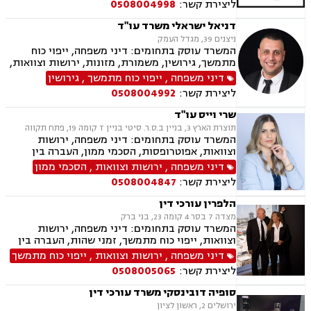
ליצירת קשר:
0508004998
דניאל ישראלי משרד עו"ד
ניצנים 39, מגדל העמק
המשרד עוסק בתחומים: דיני משפחה, ייפוי כוח
מתמשך, גירושין, משמורת, מזונות, ירושות וצוואות,
ידועים בציבור, אפוטרופסות, הסכמי ממון, אבהות,
דיני משפחה
,
ייפוי כוח מתמשך
,
גירושין
הורות חד מינית, נישואים אזרחיים, חלוקת רכוש,
ליצירת קשר:
0508004992
תיאום הורי, חטיפת ילדים, זמני שהות, ניכור הורי,
העברנ בין דורית, גישור
שרי וייס עו"ד
תוצרת הארץ 3, בניין ב.ס.ר. סיטי בניין T קומה 19, פתח תקווה
המשרד עוסק בתחומים: דיני משפחה, ירושות
וצוואות, אפוטרופסות, הסכמי ממון, העברה בין
דורית, ייפוי כוח מתמשך
דיני משפחה
,
ירושות וצוואות
,
הסכמי ממון
ליצירת קשר:
0508004847
הלפרין עורכי דין
מצדה 7 בסר 4 קומה 23, בני ברק
המשרד עוסק בתחומים: דיני משפחה, ירושות
וצוואות, ייפוי כוח מתמשך, זמני שהות, העברה בין
דורית, חלוקת רכוש, הורות חד מינית, גישור
דיני משפחה
,
ירושות וצוואות
,
ייפוי כוח מתמשך
במשפחה, מיזוגים ורכישות, ליווי עסקי, דיני חוזים,
ליצירת קשר:
0508005065
משפט מסחרי, ניכור הורי, מזונות, הסכמי ממון,
ידועים בציבור, אבהות, חטיפת ילדים, זכיינות,
סופיה דובינסקי משרד עורכי דין
סכסוך בין בעלי מניות
ירושלים 2, ראשון לציון