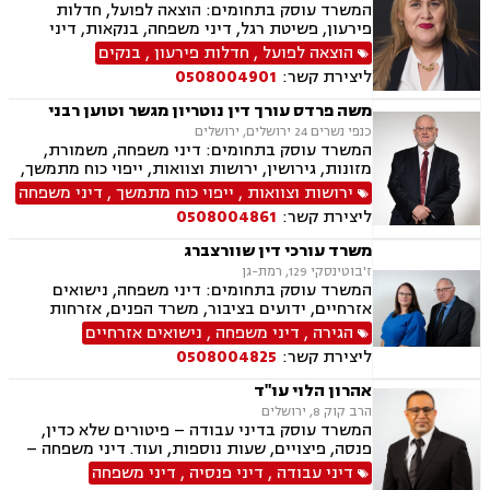
המשרד עוסק בתחומים: הוצאה לפועל, חדלות
פירעון, פשיטת רגל, דיני משפחה, בנקאות, דיני
חוזים ומסחר
הוצאה לפועל
,
חדלות פירעון
,
בנקים
ליצירת קשר:
0508004901
משה פרדס עורך דין נוטריון מגשר וטוען רבני
כנפי נשרים 24 ירושלים, ירושלים
המשרד עוסק בתחומים: דיני משפחה, משמורת,
מזונות, גירושין, ירושות וצוואות, ייפוי כוח מתמשך,
חלוקת רכוש, עסקאות מכר דירה, משפט אזרחי, טוען
ירושות וצוואות
,
ייפוי כוח מתמשך
,
דיני משפחה
רבני, גישור, נוטריון
ליצירת קשר:
0508004861
משרד עורכי דין שוורצברג
ז'בוטינסקי 129, רמת-גן
המשרד עוסק בתחומים: דיני משפחה, נישואים
אזרחיים, ידועים בציבור, משרד הפנים, אזרחות
ואשרות בישראל, הורות חד מינית, הסכמי ממון,
הגירה
,
דיני משפחה
,
נישואים אזרחיים
גירושין, אבהות , ירושות וצוואות, מומחים לדין הזר,
ליצירת קשר:
0508004825
דיני חוזים, מסחר בינלאומי, אזרחי מסחרי, נוטריון
אהרון הלוי עו"ד
הרב קוק 8, ירושלים
המשרד עוסק בדיני עבודה – פיטורים שלא כדין,
פנסה, פיצויים, שעות נוספות, ועוד. דיני משפחה –
גירושין, משמורת, הסדרי ראייה, מזונות, ועוד.
דיני עבודה
,
דיני פנסיה
,
דיני משפחה