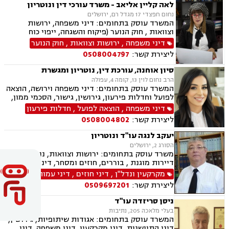
לאה קליין אליאב - משרד עורכי דין ונוטריון
נחום חפצדי 17 מגדל רם, ירושלים
המשרד עוסק בתחומים: דיני משפחה, ירושות
וצוואות , חוק הנוער (פיקוח והשגחה, ייפוי כוח
מתמשך ונוטריון.
דיני משפחה
,
ירושות וצוואות
,
חוק הנוער
ליצירת קשר:
0508004797
סיון אוחנה, עורכת דין, נוטריון ומגשרת
הרב נחום לוין 13, קומה 4, עפולה
המשרד עוסק בתחומים: דיני משפחה וירושה, הוצאה
לפועל וחדלות פירעון, גירושין, גישור, הסכמי ממון,
ייפוי כוח מתמשך, ניכור הורי, אפוטרופסות, ירושות
דיני משפחה
,
הוצאה לפועל
,
חדלות פירעון
וצוואות, מזונות, אחריות הורית, איזון משאבים
ליצירת קשר:
0508004802
וחלוקת רכוש.
יעקב לנגה עו"ד ונוטריון
הסורג 2, ירושלים
משרד עוסק בתחומים: ירושות וצוואות, נוטריון,
דיירות מוגנת , בוררים, חוזים ומסחר, דיני מקרקעין,
דיני משפחה, דיני עבודה ודיני תאגידים.
מקרקעין ונדל"ן
,
דיני חוזים
,
דיני עמותות
ליצירת קשר:
0509697201
ניסן סריזדה עו"ד
בעלי מלאכה 205, נתיבות
המשרד עוסק בתחומים: אגודות שיתופיות, גירושין,
דיני התיישנות, דיני מקרקעין, דיני משפחה, דיני