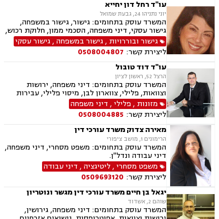
עו"ד רחל דון יחייא
יוני נתניהו 24, גבעת שמואל
המשרד עוסק בתחומים: גישור, גישור במשפחה,
גישור עסקי, דיני משפחה, הסכמי ממון, חלוקת רכוש,
מזונות, ירושות וצוואות, מעמד אישי, דיני חוזים
גישור ובוררויות
,
גישור במשפחה
,
גישור עסקי
ליצירת קשר:
0508004807
עו"ד דוד טובול
הרצל 52, ראשון לציון
המשרד עוסק בתחומים: דיני משפחה, ירושות
וצוואות, פלילי, צווארון לבן, מיסוי פלילי, עבירות
מס, תעבורה, נהיגה בשכרות, שלילת רשיון נהיגה,
מזונות
,
פלילי
,
דיני משפחה
נוטריון, נדל"ן, עסקאות מכר דירה, לשון הרע
ליצירת קשר:
0508004885
מאירה צדוק משרד עורכי דין
הרימונים 1, מושב ציפורי
המשרד עוסק בתחומים: משפט מסחרי, דיני משפחה,
דיני עבודה ונדל"ן.
משפט מסחרי
,
ליטיגציה
,
דיני עבודה
ליצירת קשר:
0509693120
יגאל בן חיים משרד עורכי דין מגשר ונוטריון
שוהם 2, אשדוד
המשרד עוסק בתחומים: דיני משפחה, גירושין,
ירושות וצוואות, אפוטרופסות, נישואים אזרחיים,