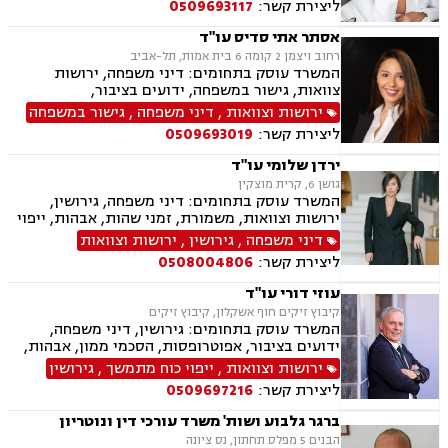
ליצירת קשר:
0509693117
רכוש, מעמד אישי, זמני שהות, אומנה, ניכור הורי,
העברה בין דורית, ירושות וצוואות, ייפוי כוח מתמשך
אסתר אתי סדיס עו"ד
רחוב ויצמן 2 קומה 6 בית אמות, תל-אביב
המשרד עוסק בתחומים: דיני משפחה, ירושות
צוואות, גישור במשפחה, ידועים בציבור,
אפוטרופסות, הסכמי ממון, אבהות , מזונות,
ירושות וצוואות
,
דיני משפחה
,
גישור במשפחה
משמורת, גירושין, חוק הנוער, אימוץ , חלוקת רכוש,
ליצירת קשר:
0509693019
מעמד אישי, זמני שהות, אומנה, ניכור הורי, העברה
בין דורית
ירדן שלומי עו"ד
גושן 6, קרית מוצקין
המשרד עוסק בתחומים: דיני משפחה, גירושין,
ירושות וצוואות, משמורת, זמני שהות, אבהות, ייפוי
כוח מתמשך, ידועים בציבור, מזונות, חלוקת רכוש,
דיני משפחה
,
גירושין
,
ירושות וצוואות
ניכור הורי, אפוטרופסות, הסכמי ממון, נישואים
ליצירת קשר:
0508004806
אזרחיים
עוזי דורי עו"ד
קיבוץ זיקים חוף אשקלון, קיבוץ זיקים
המשרד עוסק בתחומים: גירושין, דיני משפחה,
ידועים בציבור, אפוטרופסות, הסכמי ממון, אבהות,
מזונות, משמורת, חלוקת רכוש, מעמד אישי, זמני
ירושות וצוואות
,
ייפוי כוח מתמשך
,
גירושין
שהות, ניכור הורי, ירושות וצוואות, ייפוי כוח מתמשך,
ליצירת קשר:
0509697216
דיני חוזים, עסקאות מכר דירה, פינוי מושכר, נחלות
ומשקים במושבים, העברה בין דורית
ברגר גלבוע ושות' משרד עורכי דין ונוטריון
הבנים 5 מפלס תחתון, נס ציונה