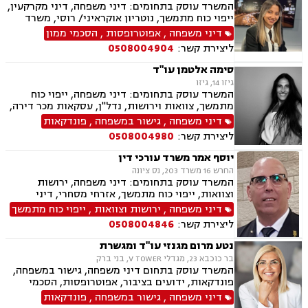
המשרד עוסק בתחומים: דיני משפחה, דיני מקרקעין,
ייפוי כוח מתמשך, נוטריון אוקראיני/ רוסי, משרד
הפנים, ירושות וצוואות, מומחים לדין הזר
דיני משפחה
,
אפוטרופסות
,
הסכמי ממון
ליצירת קשר:
0508004904
סימה אלטמן עו"ד
גיזו 14, גיזו
המשרד עוסק בתחומים: דיני משפחה, ייפוי כוח
מתמשך, צוואות וירושות, נדל"ן, עסקאות מכר דירה,
משפט אזרחי
דיני משפחה
,
גישור במשפחה
,
פונדקאות
ליצירת קשר:
0508004980
יוסף אמר משרד עורכי דין
החרש 16 משרד 203, נס ציונה
המשרד עוסק בתחומים: דיני משפחה, ירושות
וצוואות, ייפוי כוח מתמשך, אזרחי מסחרי, דיני
חברות, דיני חוזים, חוקתי מנהלי, חטיפת ילדים,
דיני משפחה
,
ירושות וצוואות
,
ייפוי כוח מתמשך
סכסוך בין בעלי מניות, תביעות חוב, תיאום הורי,
ליצירת קשר:
0508004846
לשון הרע, בוררות וגישור.
נטע מרום מגנזי עו"ד ומגשרת
בר כוכבא 23, מגדלי V TOWER, בני ברק
המשרד עוסק בתחום דיני משפחה, גישור במשפחה,
פונדקאות, ידועים בציבור, אפוטרופסות, הסכמי
ממון, אבהות, מזונות, משמורת, גירושין, הורות חד
דיני משפחה
,
גישור במשפחה
,
פונדקאות
מינית, נישואים אזרחיים, חוק הנוער, אימוץ, חלוקת