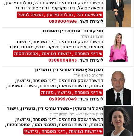
זמני שהות, העברה בין דורית
המשרד עוסק בתחומים: פשיטת רגל, חדלות פירעון,
הוצאה לפועל, דיני מקרקעין ודיור ציבורי ודיני
משפחה, ביטוח לאומי, תעבורה.
פשיטת רגל
,
חדלות פירעון
,
הוצאה לפועל
ליצירת קשר:
0508004936
חני קורנז - עורכת דין ומגשרת
הרצל 33, רמלה
המשרד עוסק בתחומים: דיני משפחה, ירושות
וצוואות, אפוטרופסות, חלוקת רכוש, מזונות, ניכור
הורי, אלימות במשפחה, גירושין, גישור במשפחה,
דיני משפחה
,
ירושות וצוואות
,
אפוטרופסות
הסכמי ממון, ידועים בציבור, מעמד אישי, הורות
ליצירת קשר:
0508004845
משותפת, זמני שהות, חוק הנוער, חטיפת ילדים,
ייפוי כוח מתמשך, אחריות הורית
רענן פלץ משרד עורכי דין ונוטריון
הקנאים 31/30, ערד
המשרד עוסק בתחומים: דיני משפחה, גירושין,
מזונות, ירושות וצוואות, משמורת, גישור במשפחה,
חלוקת רכוש, ידועים בציבור, מעמד אישי, אלימות
דיני משפחה
,
גירושין
,
מזונות
במשפחה, נזיקין, נזקי גוף, נזקי רכוש, תאונות דרכים,
ליצירת קשר:
0509997049
תאונות עבודה, תאונות עקב רשלנות, דיני עבודה,
נוטריון.
חיה לזר נוטקין - משרד עורכי דין, נוטריון, גישור
קניון עזריאלי ראשונים, ראשון לציון
המשרד עוסק בתחומים: דיני משפחה, גירושין,
מזונות, ירושות וצוואות, הסכמי ממון, אפוטרופסות,
גישור במשפחה, ניכור הורי, הורות חד מינית, העברה
ירושות וצוואות
,
דיני משפחה
,
גירושין
בין דורית, בן ממשיך, נוטריון, חלוקת רכוש , ידועים