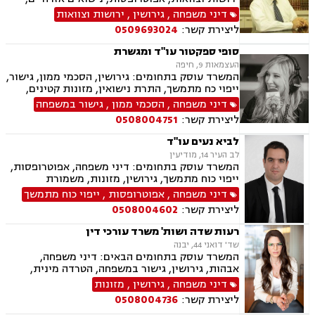
גישור במשפחה, הסכמי ממון, נוטריון, אבהות,
דיני משפחה
,
גירושין
,
ירושות וצוואות
אלימות במשפחה, ייצוג קטינים, ידועים בציבור,
ליצירת קשר:
0509693024
מזונות, משמורת, מעמד אישי, דיני משפחה.
סופי ספקטור עו"ד ומגשרת
העצמאות 9, חיפה
המשרד עוסק בתחומים: גירושין, הסכמי ממון, גישור,
ייפוי כח מתמשך, התרת נישואין, מזונות קטינים,
מזונות אשה, מדור, חטיפת ילדים, חלוקת רכוש, פרוק
דיני משפחה
,
הסכמי ממון
,
גישור במשפחה
שיתוף ,צווי הרחקה, צווי הטרדה מאיימת, צוואות
ליצירת קשר:
0508004751
וירושות, עיזבונות, תביעות לאכיפות הסכם, ביזיון
בית משפט
לביא נעים עו"ד
לב העיר 14, מודיעין
המשרד עוסק בתחומים: דיני משפחה, אפוטרופסות,
ייפוי כוח מתמשך, גירושין, מזונות, משמורת
דיני משפחה
,
אפוטרופסות
,
ייפוי כוח מתמשך
ליצירת קשר:
0508004602
רעות שדה ושות' משרד עורכי דין
שד' דואני 44, יבנה
המשרד עוסק בתחומים הבאים: דיני משפחה,
אבהות, גירושין, גישור במשפחה, הטרדה מינית,
הסכמי ממון, ירושות וצוואות, ליטיגציה, מזונות,
דיני משפחה
,
גירושין
,
מזונות
משמורת, אלימות במשפחה, חלוקת רכוש, מעמד
ליצירת קשר:
0508004736
אישי, זמני שהות, ייפוי כוח מתמשך.