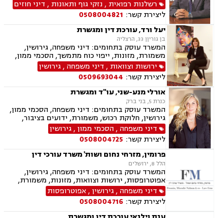
דיני משפחה, בנקים, פלילי, נזקי גוף, תאונות עבודה,
רשלנות רפואית
,
נזקי גוף ותאונות
,
דיני חוזים
תאונות דרכים, משפט מסחרי, תביעות ביטוח ונזקי
ליצירת קשר:
0508004821
רכוש, ייפוי כוח מתמשך, נוטריון , רשלנות רפואית-
הריון ולידה, לשון הרע, תאונות ספורט, בריאות
יעל ורד, עורכת דין ומגשרת
הנפש, אובדן כושר עבודה , תאונות תלמידים,
בן גוריןן 33, הרצליה
תאונות עקב רשלנות, נזקי רכוש, קבלנות חוזית,
המשרד עוסק בתחומים: דיני משפחה, גירושין,
השקעות בחו"ל, דין משמעתי, עובדים זרים, זכויות
משמורת, מזונות, ייפוי כוח מתמשך, הסכמי ממון,
נשים בהריון, תכנון ובניה, דיור מוגן, אגודות
ירושות וצוואות, גישור במשפחה, חלוקת רכוש,
ירושות וצוואות
,
דיני משפחה
,
גירושין
שיתופיות, ליקויי בנייה, מושבים וקיבוצים , ועוד
ידועים בציבור
ליצירת קשר:
0509693044
אורלי מנע-שני, עו"ד ומגשרת
כנרת 5, בני ברק
המשרד עוסק בתחומים: דיני משפחה, הסכמי ממון,
גירושין, חלוקת רכוש, משמורת, ידועים בציבור,
גישור במשפחה, ירושות וצוואות, ניכור הורי, נדל"ן,
דיני משפחה
,
הסכמי ממון
,
גירושין
ייפוי כוח מתמשך
ליצירת קשר:
0508004725
פרומין, מזרחי נחום ושות' משרד עורכי דין
הלל 8, ירושלים
המשרד עוסק בתחומים: דיני משפחה, גירושין,
אפוטרופסות, ירושות וצוואות, מזונות, משמורת,
ייפוי כוח מתמשך, ידועים בציבור, חלוקת רכוש,
דיני משפחה
,
גירושין
,
אפוטרופסות
הורות חד מינית, הסכמי ממון, דיני מקרקעין,
ליצירת קשר:
0508004716
עסקאות מכר דירה, נדל"ן, ליקויי בנייה, פינוי בינוי,
פינוי מושכר, תמ"א 38, דיירות מוגנת , בנקים,
ענת וילנאי עורכת דין ומגשרת