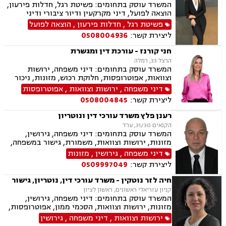
זמני שהות, העברה בין דורית
המשרד עוסק בתחומים: פשיטת רגל, חדלות פירעון,
הוצאה לפועל, דיני מקרקעין ודיור ציבורי ודיני
משפחה, ביטוח לאומי, תעבורה.
פשיטת רגל
,
חדלות פירעון
,
הוצאה לפועל
ליצירת קשר:
0508004936
חני קורנז - עורכת דין ומגשרת
הרצל 33, רמלה
המשרד עוסק בתחומים: דיני משפחה, ירושות
וצוואות, אפוטרופסות, חלוקת רכוש, מזונות, ניכור
הורי, אלימות במשפחה, גירושין, גישור במשפחה,
דיני משפחה
,
ירושות וצוואות
,
אפוטרופסות
הסכמי ממון, ידועים בציבור, מעמד אישי, הורות
ליצירת קשר:
0508004845
משותפת, זמני שהות, חוק הנוער, חטיפת ילדים,
ייפוי כוח מתמשך, אחריות הורית
רענן פלץ משרד עורכי דין ונוטריון
הקנאים 31/30, ערד
המשרד עוסק בתחומים: דיני משפחה, גירושין,
מזונות, ירושות וצוואות, משמורת, גישור במשפחה,
חלוקת רכוש, ידועים בציבור, מעמד אישי, אלימות
דיני משפחה
,
גירושין
,
מזונות
במשפחה, נזיקין, נזקי גוף, נזקי רכוש, תאונות דרכים,
ליצירת קשר:
0509997049
תאונות עבודה, תאונות עקב רשלנות, דיני עבודה,
נוטריון.
חיה לזר נוטקין - משרד עורכי דין, נוטריון, גישור
קניון עזריאלי ראשונים, ראשון לציון
המשרד עוסק בתחומים: דיני משפחה, גירושין,
מזונות, ירושות וצוואות, הסכמי ממון, אפוטרופסות,
גישור במשפחה, ניכור הורי, הורות חד מינית, העברה
ירושות וצוואות
,
דיני משפחה
,
גירושין
בין דורית, בן ממשיך, נוטריון, חלוקת רכוש , ידועים