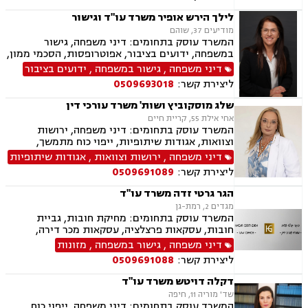
לילך הירש אופיר משרד עו"ד וגישור
מודיעים 37, שוהם
המשרד עוסק בתחומים: דיני משפחה, גישור
במשפחה, ידועים בציבור, אפוטרופסות, הסכמי ממון,
מזונות, משמורת, גירושין, נישואים אזרחיים, חלוקת
דיני משפחה
,
גישור במשפחה
,
ידועים בציבור
רכוש, מעמד אישי, תיאום הורי, זמני שהות, ניכור
ליצירת קשר:
0509693018
הורי, ירושות וצוואות, ייפוי כוח מתמשך, לשון הרע,
דיני עבודה
שלג מוסקוביץ ושות' משרד עורכי דין
אחי אילת 55, קריית חיים
המשרד עוסק בתחומים: דיני משפחה, ירושות
וצוואות, אגודות שיתופיות, ייפוי כוח מתמשך,
מושבים וקיבוצים, מקרקעין ונדל"ן, עסקאות מכר
דיני משפחה
,
ירושות וצוואות
,
אגודות שיתופיות
דירה, נחלות ומשקים במושבים, רשות מקרקעי
ליצירת קשר:
0509691089
ישראל
הגר גרטי זדה משרד עו"ד
מגדים 2, רמת-גן
המשרד עוסק בתחומים: מחיקת חובות, גביית
חובות, עסקאות פרצלציה, עסקאות מכר דירה,
הסכמי ממון, ייפוי כוח מתמשך, ירושות וצוואות,
דיני משפחה
,
גישור במשפחה
,
מזונות
אפוטרופסות, גישור במשפחה, גירושין, מקרקעין,
ליצירת קשר:
0509691088
הוצאה לפועל, אימוץ, הורות חד מינית, מזונות,
משמורת, נישואים אזרחיים, חלוקת רכוש, תיאום
דקלה דויטש משרד עו"ד
הורי, זמני שהות, אומנה, ניכור הורי, עסקאות מתנה,
שד' מוריה 11, חיפה
ידועים בציבור, פינוי מושכר, צווארון לבן, הלבנת הון,
המשרד עוסק בתחומים: דיני משפחה, ייפוי כוח