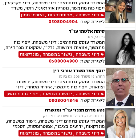
המשרד עוסק בתחומים: דיני משפחה, דיני מקרקעין,
ייפוי כוח מתמשך, נוטריון אוקראיני/ רוסי, משרד
הפנים, ירושות וצוואות, מומחים לדין הזר
דיני משפחה
,
אפוטרופסות
,
הסכמי ממון
ליצירת קשר:
0508004904
סימה אלטמן עו"ד
גיזו 14, גיזו
המשרד עוסק בתחומים: דיני משפחה, ייפוי כוח
מתמשך, צוואות וירושות, נדל"ן, עסקאות מכר דירה,
משפט אזרחי
דיני משפחה
,
גישור במשפחה
,
פונדקאות
ליצירת קשר:
0508004980
יוסף אמר משרד עורכי דין
החרש 16 משרד 203, נס ציונה
המשרד עוסק בתחומים: דיני משפחה, ירושות
וצוואות, ייפוי כוח מתמשך, אזרחי מסחרי, דיני
חברות, דיני חוזים, חוקתי מנהלי, חטיפת ילדים,
דיני משפחה
,
ירושות וצוואות
,
ייפוי כוח מתמשך
סכסוך בין בעלי מניות, תביעות חוב, תיאום הורי,
ליצירת קשר:
0508004846
לשון הרע, בוררות וגישור.
נטע מרום מגנזי עו"ד ומגשרת
בר כוכבא 23, מגדלי V TOWER, בני ברק
המשרד עוסק בתחום דיני משפחה, גישור במשפחה,
פונדקאות, ידועים בציבור, אפוטרופסות, הסכמי
ממון, אבהות, מזונות, משמורת, גירושין, הורות חד
דיני משפחה
,
גישור במשפחה
,
פונדקאות
מינית, נישואים אזרחיים, חוק הנוער, אימוץ, חלוקת