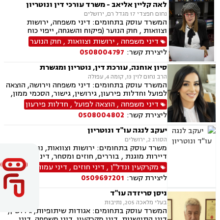
לאה קליין אליאב - משרד עורכי דין ונוטריון
נחום חפצדי 17 מגדל רם, ירושלים
המשרד עוסק בתחומים: דיני משפחה, ירושות
וצוואות , חוק הנוער (פיקוח והשגחה, ייפוי כוח
מתמשך ונוטריון.
דיני משפחה
,
ירושות וצוואות
,
חוק הנוער
ליצירת קשר:
0508004797
סיון אוחנה, עורכת דין, נוטריון ומגשרת
הרב נחום לוין 13, קומה 4, עפולה
המשרד עוסק בתחומים: דיני משפחה וירושה, הוצאה
לפועל וחדלות פירעון, גירושין, גישור, הסכמי ממון,
ייפוי כוח מתמשך, ניכור הורי, אפוטרופסות, ירושות
דיני משפחה
,
הוצאה לפועל
,
חדלות פירעון
וצוואות, מזונות, אחריות הורית, איזון משאבים
ליצירת קשר:
0508004802
וחלוקת רכוש.
יעקב לנגה עו"ד ונוטריון
הסורג 2, ירושלים
משרד עוסק בתחומים: ירושות וצוואות, נוטריון,
דיירות מוגנת , בוררים, חוזים ומסחר, דיני מקרקעין,
דיני משפחה, דיני עבודה ודיני תאגידים.
מקרקעין ונדל"ן
,
דיני חוזים
,
דיני עמותות
ליצירת קשר:
0509697201
ניסן סריזדה עו"ד
בעלי מלאכה 205, נתיבות
המשרד עוסק בתחומים: אגודות שיתופיות, גירושין,
דיני התיישנות, דיני מקרקעין, דיני משפחה, דיני