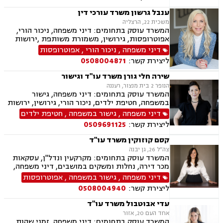
מינית, נשואים אזרחיים, טוען רבני, חלוקת רכוש,
מעמד אישי, תיאום הורי, ניכור הורי, זמני שהות
ענבל גרשון משרד עורכי דין
משכית 22, הרצליה
המשרד עוסק בתחומים: דיני משפחה, ניכור הורי,
אפוטרופסות, גירושין, משמורת משותפת ,ירושות
וצוואות, לשון הרע, ייפוי כוח מתמשך
דיני משפחה
,
ניכור הורי
,
אפוטרופסות
ליצירת קשר:
0508004871
שירה חלי גורן משרד עו"ד וגישור
הנופר 2 בית מנצור, רעננה
המשרד עוסק בתחומים: דיני משפחה, גישור
במשפחה, חטיפת ילדים, ניכור הורי, גירושין, ירושות
וצוואות, ייפוי כוח מתמשך, אפוטרופסות, משמורת,
דיני משפחה
,
גישור במשפחה
,
חטיפת ילדים
מזונות, אבהות, מעמד אישי, חלוקת רכוש, תיאום
ליצירת קשר:
0509691125
הורי, ידועים בציבור, הסכמי ממון, זמני שהות, הורות
חד מינית, נישואים אזרחיים, חלוקת רכוש
קסם קוזוקין משרד עו"ד
צה״ל 26, גן יבנה
המשרד עוסק בתחומים: מקרקעין ונדל"ן, עסקאות
מכר דירה, נחלות ומשקים במושבים, דיני משפחה,
גישור במשפחה, אפוטרופסות, הסכמי ממון, אבהות,
דיני משפחה
,
גישור במשפחה
,
אפוטרופסות
מזונות, משמורת, גירושין, הורות חד מינית, חלוקת
ליצירת קשר:
0508004940
רכוש, חטיפת ילדים, ניכור הורי
עדי אבוטבול משרד עו"ד
אחד העם 20, אזור
המשרד עוסק בתחומים: דיני משפחה, זמני שהות,