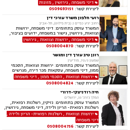
ירושות וצוואות, אפוטרופסות, אבהות , אימוץ ,
דיני משפחה
,
גירושין
,
מזונות
נישואים אזרחיים, הגירה
ליצירת קשר:
0509693151
רועי חלפון משרד עורכי דין
רחוב יגיע כפיים 2 (בית פילוט), תל-אביב
המשרד עוסק בתחומים: דיני משפחה, ירושות
וצוואות, גירושין, גישור במשפחה, ידועים בציבור,
מזונות, משמורת, צווי מניעה, אלימות במשפחה,
דיני משפחה
,
ירושות וצוואות
,
גירושין
הסכמי ממון, אפוטרופסות, חלוקת רכוש, מעמד אישי
ליצירת קשר:
0508004870
רונן טיב עורך דין ומגשר
שמעון 70/3, מודיעין
המשרד עוסק בתחומים: ירושות וצוואות, הסכמי
ממון, דיני משפחה, עסקאות מכר דירה, מגרשים
חקלאיים, מגרשים לבניה , הפקעת קרקעות, מושבים
ירושות וצוואות
,
הסכמי ממון
,
דיני משפחה
וקיבוצים , נחלות ומשקים במושבים, נדל"ן, גירושין,
ליצירת קשר:
0508004824
ידועים בציבור, מזונות, משמורת, חלוקת רכוש,
מעמד אישי, דיני חוזים, גישור במשפחה, מגשרים,
חיה רודניצקי-דרורי
ייפוי כוח מתמשך
המלך ג'ורג' 33, ירושלים
המשרד עוסק בתחומים: נזיקין, רשלנות רפואית,
רשלנות רפואית- הריון ולידה, דיני משפחה, גירושין,
גישור במשפחה, ירושות וצוואות, הסכמי ממון,
ירושות וצוואות
,
רשלנות רפואית- הריון ולידה
,
משמורת, פונדקאות, אפוטרופסות, ניכור הורי
דיני משפחה
ליצירת קשר:
0508004756