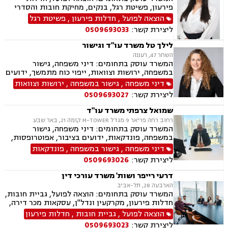
פירעון, פשיטת רגל, בנקים, מחיקת חובות והסדרי
חוב, דיני משפחה, גישור במשפחה, ידועים בציבור,
הוצאה לפועל
,
חדלות פירעון
,
פשיטת רגל
הסכמי ממון, מזונות, משמורת, גירושין, חלוקת רכוש,
ליצירת קשר:
0509693033
זמני שהות, ניכור הורי
לילך טל משרד עו"ד וגישור
השחר 47, רעננה
המשרד עוסק בתחומים: דיני משפחה, גישור
במשפחה, ירושות וצוואות, ייפוי כוח מתמשך, ידועים
בציבור, אפוטרופסות, הסכמי ממון, מזונות, משמורת,
דיני משפחה
,
גישור במשפחה
,
ירושות וצוואות
גירושין, הורות חד מינית, נישואים אזרחיים, ידועים
ליצירת קשר:
0509693027
בציבור, חלוקת רכוש, מעמד אישי, תיאום הורי, זמני
שהות, עסקאות מתנה, גישור ובוררויות, גישור עסקי,
שמואל צרפתי משרד עו"ד
דיני חברות, סכסוך בין בעלי מניות, דיני צרכנות
רחוב רחה פריאר 9 מגדל M-TOWER קומה 21, באר שבע
ותיירות, משפט אזרחי, סכסוך שכנים.
המשרד עוסק בתחומים: דיני משפחה, גישור
במשפחה, פונדקאות, ידועים בציבור, אפוטרופסות,
הסכמי ממון, אבהות, מזונות, משמורת, גירושין,
דיני משפחה
,
גישור במשפחה
,
פונדקאות
הורות חד מינית, נישואים אזרחיים, חוק הנוער,
ליצירת קשר:
0509693026
אימוץ, חלוקת רכוש, מעמד אישי, תיאום הורי, חטיפת
ילדים, זמני שהות (החזקת ילדים), אומנה, ניכור הורי,
דרעי רייפר ושות' משרד עורכי דין
עסקאות מתנה, פלילי, הטרדה מינית, עבירות מין,
הארבעה 28, תל-אביב
צווארון לבן, עבירות מס, הלבנת הון רישוי נשק, ייצוג
המשרד עוסק בתחומים: הוצאה לפועל, גביית חובות,
קטינים, אלימות במשפחה, עבירות סמים, ועדת
חדלות פירעון, מקרקעין ונדל"ן, עסקאות מכר דירה,
שחרורים, עבירות סייבר, סירוב ויזה לארה"ב, מחיקת
דיני משפחה, חלוקת רכוש, דיני חוזים, ירושות
הוצאה לפועל
,
גביית חובות
,
חדלות פירעון
רישום פלילי הסגרה ופשיעה בינלאומית, נפגעי
וצוואות.
עבירה.
ליצירת קשר:
0509693023