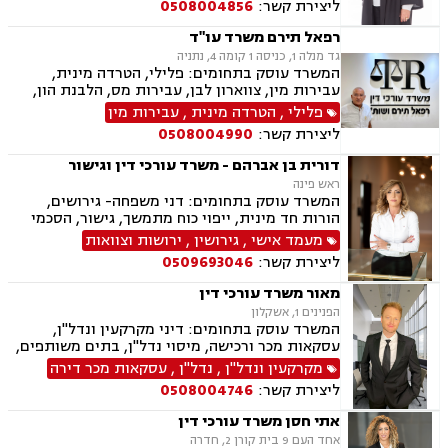
ליצירת קשר:
0508004856
אימוץ, חלוקת רכוש, מעמד אישי, זמני שהות, אומנה,
ייפוי כוח מתמשך
רפאל תירם משרד עו"ד
גד מנלה 1, כניסה 1 קומה 4, נתניה
המשרד עוסק בתחומים: פלילי, הטרדה מינית,
עבירות מין, צווארון לבן, עבירות מס, הלבנת הון,
אלימות במשפחה, עבירות סמים, ועדת שיחרורים,
פלילי
,
הטרדה מינית
,
עבירות מין
תעבורה, נהיגה בשכרות, שלילת רישיון נהיגה,
ליצירת קשר:
0508004990
פסילת רישיון מנהלית, המכון הרפואי לבטיחות
בדרכים, פשיטת רגל, הוצאה לפועל, דיני משפלה,
דורית בן אברהם - משרד עורכי דין וגישור
הסכמי ממון, צוואות וירושות, יפוי כוח מתמשך
ראש פינה
המשרד עוסק בתחומים: דני משפחה- גירושים,
הורות חד מינית, ייפוי כוח מתמשך, גישור, הסכמי
ממון, צוואות וירושות, חלוקת רכוש. פלילי- עבירות
מעמד אישי
,
גירושין
,
ירושות וצוואות
מין וסמים, אלימות במשפחה ותעבורה
ליצירת קשר:
0509693046
מאור משרד עורכי דין
הפנינים 1, אשקלון
המשרד עוסק בתחומים: דיני מקרקעין ונדל"ן,
עסקאות מכר ורכישה, מיסוי נדל"ן, בתים משותפים,
תכנון ובניה, ליקוי בניה, מושבים וקיבוצים, קבוצת
מקרקעין ונדל"ן
,
נדל"ן
,
עסקאות מכר דירה
רכישה, מגרשים לבניה, רשות מקרקעי ישראל,
ליצירת קשר:
0508004746
ירושות וצוואות, הסכמי ממון, ייפוי כוח מתמשך, דיני
משפחה, פונדקאות, מזונות, גישור, אפוטרופסות,
אתי חסן משרד עורכי דין
גירושין, נשואים אזרחיים, מעמד אישי, ניכור הורי,
אחד העם 9 בית קורן 2, חדרה