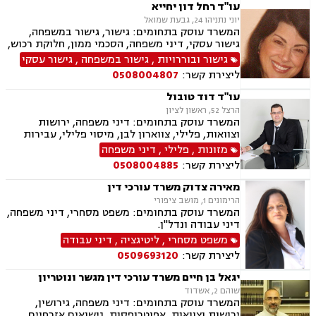
עו"ד רחל דון יחייא
יוני נתניהו 24, גבעת שמואל
המשרד עוסק בתחומים: גישור, גישור במשפחה,
גישור עסקי, דיני משפחה, הסכמי ממון, חלוקת רכוש,
מזונות, ירושות וצוואות, מעמד אישי, דיני חוזים
גישור ובוררויות
,
גישור במשפחה
,
גישור עסקי
ליצירת קשר:
0508004807
עו"ד דוד טובול
הרצל 52, ראשון לציון
המשרד עוסק בתחומים: דיני משפחה, ירושות
וצוואות, פלילי, צווארון לבן, מיסוי פלילי, עבירות
מס, תעבורה, נהיגה בשכרות, שלילת רשיון נהיגה,
מזונות
,
פלילי
,
דיני משפחה
נוטריון, נדל"ן, עסקאות מכר דירה, לשון הרע
ליצירת קשר:
0508004885
מאירה צדוק משרד עורכי דין
הרימונים 1, מושב ציפורי
המשרד עוסק בתחומים: משפט מסחרי, דיני משפחה,
דיני עבודה ונדל"ן.
משפט מסחרי
,
ליטיגציה
,
דיני עבודה
ליצירת קשר:
0509693120
יגאל בן חיים משרד עורכי דין מגשר ונוטריון
שוהם 2, אשדוד
המשרד עוסק בתחומים: דיני משפחה, גירושין,
ירושות וצוואות, אפוטרופסות, נישואים אזרחיים,