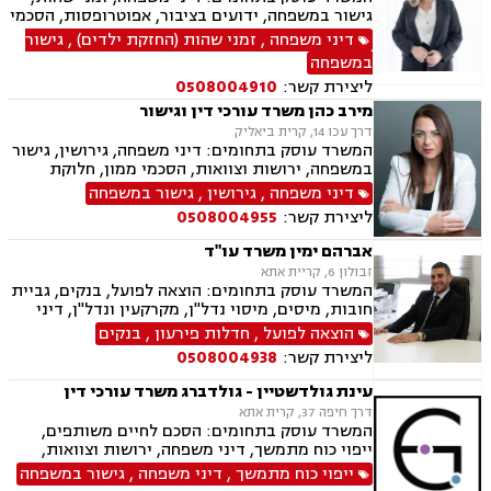
גישור במשפחה, ידועים בציבור, אפוטרופסות, הסכמי
ממון, אבהות, מזונות, משמורת, גירושין, הורות חד
דיני משפחה
,
זמני שהות (החזקת ילדים)
,
גישור
מינית, נישואים אזרחיים, חלוקת רכוש, מעמד אישי,
במשפחה
תיאום הורי, ניכור הורי, ייפוי כוח מתמשך
ליצירת קשר:
0508004910
מירב כהן משרד עורכי דין וגישור
דרך עכו 14, קרית ביאליק
המשרד עוסק בתחומים: דיני משפחה, גירושין, גישור
במשפחה, ירושות וצוואות, הסכמי ממון, חלוקת
רכוש, ייפוי כח מתמשך, ניכור הורי, אבהות,
דיני משפחה
,
גירושין
,
גישור במשפחה
אפוטרופסות, מזונות, משמורת, זמני שהות, ידועים
ליצירת קשר:
0508004955
בציבור, נישואים אזרחיים, העברה בין דורית, חוק
הנוער, אומנה, הורות חד מינית.
אברהם ימין משרד עו"ד
זבולון 6, קריית אתא
המשרד עוסק בתחומים: הוצאה לפועל, בנקים, גביית
חובות, מיסים, מיסוי נדל"ן, מקרקעין ונדל"ן, דיני
משפחה, מזונות, ביטוח לאומי, ירושות וצוואות, ייפוי
הוצאה לפועל
,
חדלות פירעון
,
בנקים
כוח מתמשך, חדלות פירעון.
ליצירת קשר:
0508004938
עינת גולדשטיין - גולדברג משרד עורכי דין
דרך חיפה 37, קרית אתא
המשרד עוסק בתחומים: הסכם לחיים משותפים,
ייפוי כוח מתמשך, דיני משפחה, ירושות וצוואות,
הסכמי ממון, ביטוח לאומי, תעבורה, פשיטת רגל,
ייפוי כוח מתמשך
,
דיני משפחה
,
גישור במשפחה
חדלות פירעון, הוצאה לפועל