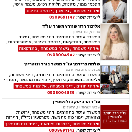
הסכמי ממון, מזונות, חלוקת רכוש, מעמד אישי,
תיאום הורי, זמני שהות, אלימות במשפחה, ניכור
דיני משפחה
,
גירושין
,
ידועים בציבור
הורי, אפוטרופסות, ירושות וצוואות, גישור במשפחה,
ליצירת קשר:
0509691147
ליטיגציה, ייפוי כוח מתמשך
אלינור רוזן שוורץ משרד עו"ד
סתיו 9, הוד השרון
המשרד עוסק בתחומים: דיני משפחה, גישור
במשפחה, פונדקאות, ידועים בציבור, אפוטרופסות,
פונדקאות חו"ל גיאורגיה, גירושין, הורות חד מינית,
דיני משפחה
,
גישור במשפחה
,
פונדקאות
חלוקת רכוש, מעמד אישי, תיאום הורי, חטיפת ילדים,
ליצירת קשר:
0508004947
זמני שהות, ניכור הורי, עסקאות במתנה, ייפוי כוח
מתמשך, ירושות וצוואות.
שלמה פרידמן עו"ד מגשר בורר ונוטריון
מבצע לוט 11, באר שבע
המשרד עוסק בתחומים: דיני חוזים, דיני משפחה,
אלימות במשפחה, גירושין, ייפוי כוח מתמשך, הסדרי
ראיה, מזונות, ירושות וצוואות, הסכמי ממון, גישור
דיני חוזים
,
דיני משפחה
,
אלימות במשפחה
במשפחה, חדלות פירעון, דיני עבודה, זכויות נשים
ליצירת קשר:
0508004859
בהריון, עסקאות מכר דירה
עו"ד הרב יעקב ולנשטיין
שבטי ישראל 54, ירושלים
המשרד עוסק בתחומים: דיני משפחה, ירושות
וצוואות, ייפוי כוח מתמשך, מקרקעין ונדל"ן, דיירות
מוגנת, עסקאות מכר דירה
דיני משפחה
,
ירושות וצוואות
,
ייפוי כוח מתמשך
ליצירת קשר:
0509691142