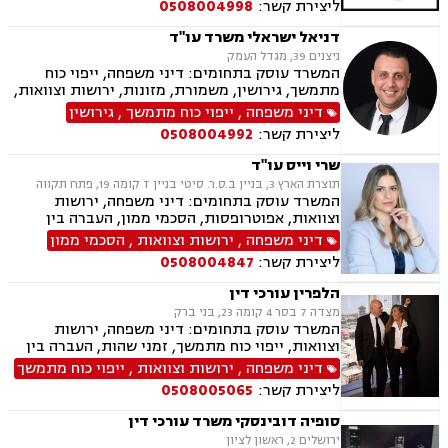
ליצירת קשר:
0508004998
דניאל ישראלי משרד עו"ד
ניצנים 39, מגדל העמק
המשרד עוסק בתחומים: דיני משפחה, ייפוי כוח
מתמשך, גירושין, משמורת, מזונות, ירושות וצוואות,
ידועים בציבור, אפוטרופסות, הסכמי ממון, אבהות,
דיני משפחה
,
ייפוי כוח מתמשך
,
גירושין
הורות חד מינית, נישואים אזרחיים, חלוקת רכוש,
ליצירת קשר:
0508004992
תיאום הורי, חטיפת ילדים, זמני שהות, ניכור הורי,
העברנ בין דורית, גישור
שרי וייס עו"ד
תוצרת הארץ 3, בניין ב.ס.ר. סיטי בניין T קומה 19, פתח תקווה
המשרד עוסק בתחומים: דיני משפחה, ירושות
וצוואות, אפוטרופסות, הסכמי ממון, העברה בין
דורית, ייפוי כוח מתמשך
דיני משפחה
,
ירושות וצוואות
,
הסכמי ממון
ליצירת קשר:
0508004847
הלפרין עורכי דין
מצדה 7 בסר 4 קומה 23, בני ברק
המשרד עוסק בתחומים: דיני משפחה, ירושות
וצוואות, ייפוי כוח מתמשך, זמני שהות, העברה בין
דורית, חלוקת רכוש, הורות חד מינית, גישור
דיני משפחה
,
ירושות וצוואות
,
ייפוי כוח מתמשך
במשפחה, מיזוגים ורכישות, ליווי עסקי, דיני חוזים,
ליצירת קשר:
0508005065
משפט מסחרי, ניכור הורי, מזונות, הסכמי ממון,
ידועים בציבור, אבהות, חטיפת ילדים, זכיינות,
סופיה דובינסקי משרד עורכי דין
סכסוך בין בעלי מניות
ירושלים 2, ראשון לציון