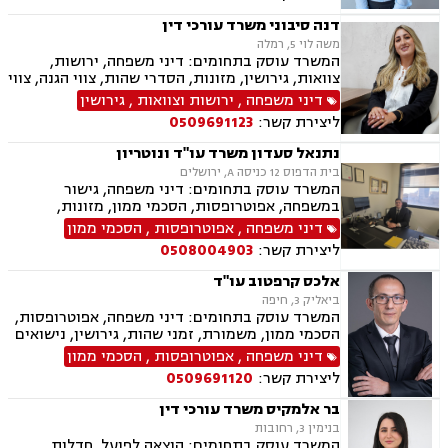
וצוואות, גישור במשפחה, ליטיגציה, ייפוי כוח
מתמשך.
דנה סיבוני משרד עורכי דין
משה לוי 5, רמלה
המשרד עוסק בתחומים: דיני משפחה, ירושות,
צוואות, גירושין, מזונות, הסדרי שהות, צווי הגנה, צווי
מניעה, הסכמי ממון, עריכת הסכמים משפטיים,
דיני משפחה
,
ירושות וצוואות
,
גירושין
אפוטרופסות, חלוקת רכוש, מעמד אישי, ייפוי כוח
ליצירת קשר:
0509691123
מתמשך.
נתנאל סעדון משרד עו"ד ונוטריון
בית הדפוס 12 כניסה A, ירושלים
המשרד עוסק בתחומים: דיני משפחה, גישור
במשפחה, אפוטרופסות, הסכמי ממון, מזונות,
משמורת, גירושין, טוען רבני, חלוקת רכוש, מעמד
דיני משפחה
,
אפוטרופסות
,
הסכמי ממון
אישי, תיאום הורי, זמני שהות, ניכור הורי, עסקאות
ליצירת קשר:
0508004903
מתנה, ידועים בציבור, ירושות וצוואות, נוטריון, ייפוי
כוח מתמשך, הוצאה לפועל, חדלות פירעון, תביעות
אלכס קרפטוב עו"ד
מסחריות, דיני חוזים, מקרקעין ונדל"ן, עסקאות מכר
ביאליק 3, חיפה
דירה, עסקאות מכר יד שניה מקבלן, משפט מסחרי,
המשרד עוסק בתחומים: דיני משפחה, אפוטרופסות,
דיני חברות, ליטיגציה מסחרית ונדל"נית, דיני
הסכמי ממון, משמורת, זמני שהות, גירושין, נישואים
עמותות
אזרחיים, חלוקת רכוש, מעמד אישי, תיאום הורי,
דיני משפחה
,
אפוטרופסות
,
הסכמי ממון
ניכור הורי, ירושות וצוואות, ייפוי כוח מתמשך.
ליצירת קשר:
0509691120
בר אלמקיס משרד עורכי דין
בנימין 3, רחובות
המשרד עוסק בתחומים: הוצאה לפועל, חדלות