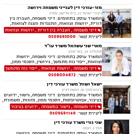
במשפחה, צווי הגנה, אימוץ, אפוטרופסות, ניכור הורי,
הורות חד מינית, עסקאות מתנה, העברה בין דורית,
מזר-עורכי דין לענייני משפחה וירושה
פונדקאות, חטיפת ילדים, ידועים בציבור, ייצוג
גיבורי ישראל 22, בית אלישע, נתניה
קטינים, גישור במשפחה
המשרד עוסק בתחומים: דיני משפחה, העברה בין
דורית, ירושות וצוואות, התנגדות והגנה לצוואות,
ייפוי כוח מתמשך, הסכמי ממון, גישור במשפחה,
דיני משפחה
,
העברה בין דורית
,
ירושות וצוואות
ידועים בציבור, אפוטרופסות, אבהות, מזונות,
ליצירת קשר:
0509693000
משמורת, גירושין, הורות חד מינית, חוק הנוער,
חלוקת רכוש, זמני שהות, ניכור הורי, גישור
מארי שני עשהאל משרד עו"ד
ובוררויות.
סוקולוב 26, באר שבע
המשרד עוסק בתחומים: דיני משפחה, ירושות
וצוואות, ייפוי כוח מתמשך, גירושין, הסכמי ממון,
נישואים אזרחיים, מעמד אישי, אפוטרופסות, מזונות,
דיני משפחה
,
ירושות וצוואות
,
ייפוי כוח מתמשך
התנגדויות לצוואות, הסכמים, בוררות
ליצירת קשר:
0508004872
ישאל ושות' משרד עורכי דין
ז'בוטינסקי 18, ראשון לציון
המשרד עוסק בתחומים: דיני משפחה, גישור, ידועים
בציבור, אפוטרופסות, הסכמי ממון, מזונות, משמורת,
גירושין, טוען רבני, חלוקת רכוש, מעמד אישי, זמני
דיני משפחה
,
גישור במשפחה
,
ידועים בציבור
שהות, אומנה, ניכור הורי, מקרקעין ונדל"ן, ליקויי
ליצירת קשר:
0509691149
בניה, עסקאות מכר דירה, דיני חברות, מסחרי אזרחי,
צווי מניעה, הוצאה לפועל ירושות וצוואות, גישור
שני נורי משרד עורכי דין
עסקי, סכסוכי שכנים
נופר 2, רעננה
המשרד עוסק בתחומים: דיני משפחה, גירושין,