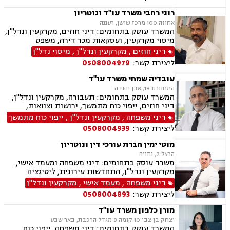
רוני רחבי משרד עו"ד ונוטריון
אחוזה 100 מרכז שושן, רעננה
המשרד עוסק בתחומים: דיני חוזים, מקרקעין ונדל"ן,
מיסוי מקרקעין, ועסקאות מכר דירה, משפט
אזרחי-מסחרי, ייפוי כוח מתמשך, ירושות וצוואות,
דיני חוזים
,
מקרקעין ונדל"ן
,
מיסוי נדל"ן
דיני עבודה, דיני משפחה, הסכמי ממון, נזקי גוף
ליצירת קשר:
0508004979
ותאונות, נוטריון.
עובדיה שמחי משרד עו"ד
המחתרת 18, אבן יהודה
המשרד עוסק בתחומים: תעבורה, מקרקעין ונדל"ן,
דיני חוזים, ייפוי כוח מתמשך, ירושות וצוואות,
הסכמי ממון, אלימות במשפחה, מחיקת רישום פלילי
דיני משפחה
,
מקרקעין ונדל"ן
,
ייפוי כוח מתמשך
ליצירת קשר:
0508004939
מוטי ימין חברת עורכי דין ונוטריון
הרצל 7, נתניה
משרד עוסק בתחומים: דיני משפחה ומעמד אישי,
מקרקעין ונדל"ן, התחדשות עירונית, ליטיגציה
אזרחית-מסחרית, סכסוכים חוזיים, סכסוכים כספיים,
דיני משפחה
,
מעמד אישי
,
מקרקעין ונדל"ן
דיני חברות, ירושות וצוואות, ייפוי כוח מתמשך,
ליצירת קשר:
0508004893
גישור.
מורן כלפון משרד עו"ד
יצחק בן צבי 10 קומה 8 מגדל הרכבת, באר שבע
המשרד עוסק בתחומים: דיני משפחה, ייפוי כוח