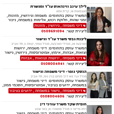
ניכור הורי, ייפוי כוח מתמשך, ירושות וצוואות,
אלימות במשפחה, דיני חוזים, פינוי מושכר
לילך עינב ווינהאוס עו"ד ומגשרת
העצמאות 18, קרית אתא
המשרד עוסק בתחומים: משפחה וגירושין, מזונות,
זמני שהות, חלוקת רכוש, אלימות במשפחה, ניכור
הורי, גישור במשפחה, פירוק שיתוף, מעמד אישי,
דיני משפחה
,
גירושין
,
מזונות
ליטיגציה, צווי מניעה, הסכמי ממון, אחריות הורית,
ליצירת קשר:
0509691094
קביעת גיל, אפוטרופסות, צוואות וירושות, ייפוי כוח
מתמשך, סכסוכי שכנים, חוזים והסכמים, פינוי
ליבנת גבסי משרד עו”ד וגישור
מושכר, לשון הרע, אסטרטגיה משפטית.
הארבעה 28, מגדלי הארבעה, מגדל צפוני, קומה 5, תל-אביב
המשרד עוסק בתחומים: דיני משפחה, ירושות
וצואות, אבהות, אימוץ, אפוטרופסות, גירושין, גישור
במשפחה, הורות חד מינית, הסכמי ממון, זמני שהות,
דיני משפחה
,
ירושות וצוואות
,
אבהות
חטיפת ילדים, חלוקת רכוש, ידועים בציבור, ייפוי כוח
ליצירת קשר:
0508004941
מתמשך, ייצוג קטינים, מזונות, מעמד אישי, תיאום
הורי, פונדקאות, נשואים אזרחיים, ניכור הורי,
הנסקי גופר- דיני משפחה וגישור
אלימות במשפחה
מגדל WE TLV דרך מנחם בגין 150, תל-אביב
המשרד עוסק בתחומים: דיני משפחה, גישור
במשפחה, ידועים בציבור, אפוטרופסות, הסכמי ממון,
הסכמי חיים משותפים, הורות משותפת, הורות חד
דיני משפחה
,
גישור במשפחה
,
ידועים בציבור
מינית, אבהות, צווי הורות פסיקתיים, ייפוי כוח
ליצירת קשר:
0508004606
מתמשך, ירושות וצוואות, גירושין, מזונות, זמני
שהות, איזון משאבים וחלוקת רכוש.
חופית שקד משרד עורכי דין
רחה פריאר 9 מגדל M-TOWER, באר שבע
המשרד עוסק בתחומים: דיני משפחה, גישור