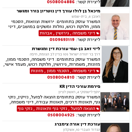
ליצירת קשר:
0508004886
בציבור, נישואים אזרחיים
מיכאל בן לולו עורך דין נוטריון בורר ומגשר
ראובן 6, בית-שמש
המשרד עוסק בתחומים: ירושות וצוואות, הסכמי
ממון, חלוקת רכוש, נחלות ומשקים במושבים, דיני
מקרקעין, עסקאות מכר דירה, נדל"ן, רשות מקרקעי
דיני משפחה
,
גירושין
,
אבהות
ישראל, דיני משפחה, גירושין, מזונות, משמורת,
ליצירת קשר:
0509693119
אלימות במשפחה, אבהות , גישור במשפחה, אומנה,
מעמד אישי, ניכור הורי
ליזי זאב בן-עמי עורכת דין ומגשרת
דרך בר יהודה ישראל 105 בניין לב הצומת, חיפה
המשרד עוסק בתחומים: דיני משפחה, הסכמי ממון,
מזונות, משמרות, גירושין, חלוקת רכוש, מעמד אישי,
זמני שהות, ירושות וצוואות, מקרקעין ונדל"ן, ליקויי
דיני משפחה
,
הסכמי ממון
,
מזונות
בניה, עסקאות מכר דירה, דיני ספורט, ייצוג שחקנים,
ליצירת קשר:
0508004810
התאחדות קבוצות הכדורגל פיפ"א, גישור, בוררות,
אחריות מקצועית.
פירמת עורכי הדין KR
יוסף לישנסקי 4, ראשון לציון
המשרד עוסק בתחומים:הוצאה לפועל, נזיקין, נזקי
גוף, תאונות דרכים, תאונות עבודה, דיני משפחה,
גירושין, ירושות וצוואות, הסכמי ממון, דין משמעתי,
הוצאה לפועל
,
נזקי גוף ותאונות
,
נזקי גוף
מקרקעין ונדל"ן, עסקאות מכר דירה, גישור עסקי,
ליצירת קשר:
0508004925
דיני חוזים, אובדן כושר עבודה, ביטוח לאומי, דיני
חברות, דיני עמותות.
עורכת דין אורה צימברג
הגדוד העברי 10, אשקלון