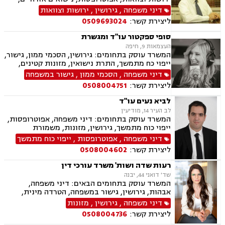
גישור במשפחה, הסכמי ממון, נוטריון, אבהות,
דיני משפחה
,
גירושין
,
ירושות וצוואות
אלימות במשפחה, ייצוג קטינים, ידועים בציבור,
ליצירת קשר:
0509693024
מזונות, משמורת, מעמד אישי, דיני משפחה.
סופי ספקטור עו"ד ומגשרת
העצמאות 9, חיפה
המשרד עוסק בתחומים: גירושין, הסכמי ממון, גישור,
ייפוי כח מתמשך, התרת נישואין, מזונות קטינים,
מזונות אשה, מדור, חטיפת ילדים, חלוקת רכוש, פרוק
דיני משפחה
,
הסכמי ממון
,
גישור במשפחה
שיתוף ,צווי הרחקה, צווי הטרדה מאיימת, צוואות
ליצירת קשר:
0508004751
וירושות, עיזבונות, תביעות לאכיפות הסכם, ביזיון
בית משפט
לביא נעים עו"ד
לב העיר 14, מודיעין
המשרד עוסק בתחומים: דיני משפחה, אפוטרופסות,
ייפוי כוח מתמשך, גירושין, מזונות, משמורת
דיני משפחה
,
אפוטרופסות
,
ייפוי כוח מתמשך
ליצירת קשר:
0508004602
רעות שדה ושות' משרד עורכי דין
שד' דואני 44, יבנה
המשרד עוסק בתחומים הבאים: דיני משפחה,
אבהות, גירושין, גישור במשפחה, הטרדה מינית,
הסכמי ממון, ירושות וצוואות, ליטיגציה, מזונות,
דיני משפחה
,
גירושין
,
מזונות
משמורת, אלימות במשפחה, חלוקת רכוש, מעמד
ליצירת קשר:
0508004736
אישי, זמני שהות, ייפוי כוח מתמשך.