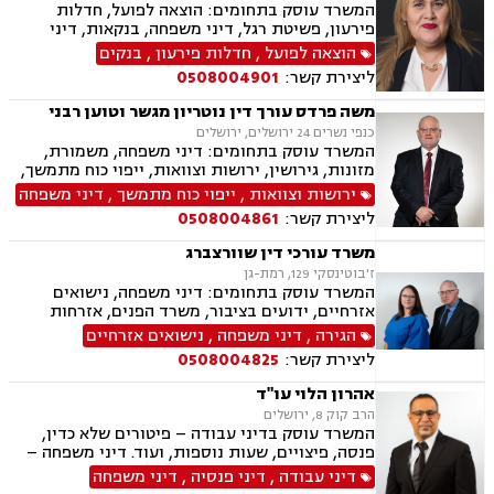
המשרד עוסק בתחומים: הוצאה לפועל, חדלות
פירעון, פשיטת רגל, דיני משפחה, בנקאות, דיני
חוזים ומסחר
הוצאה לפועל
,
חדלות פירעון
,
בנקים
ליצירת קשר:
0508004901
משה פרדס עורך דין נוטריון מגשר וטוען רבני
כנפי נשרים 24 ירושלים, ירושלים
המשרד עוסק בתחומים: דיני משפחה, משמורת,
מזונות, גירושין, ירושות וצוואות, ייפוי כוח מתמשך,
חלוקת רכוש, עסקאות מכר דירה, משפט אזרחי, טוען
ירושות וצוואות
,
ייפוי כוח מתמשך
,
דיני משפחה
רבני, גישור, נוטריון
ליצירת קשר:
0508004861
משרד עורכי דין שוורצברג
ז'בוטינסקי 129, רמת-גן
המשרד עוסק בתחומים: דיני משפחה, נישואים
אזרחיים, ידועים בציבור, משרד הפנים, אזרחות
ואשרות בישראל, הורות חד מינית, הסכמי ממון,
הגירה
,
דיני משפחה
,
נישואים אזרחיים
גירושין, אבהות , ירושות וצוואות, מומחים לדין הזר,
ליצירת קשר:
0508004825
דיני חוזים, מסחר בינלאומי, אזרחי מסחרי, נוטריון
אהרון הלוי עו"ד
הרב קוק 8, ירושלים
המשרד עוסק בדיני עבודה – פיטורים שלא כדין,
פנסה, פיצויים, שעות נוספות, ועוד. דיני משפחה –
גירושין, משמורת, הסדרי ראייה, מזונות, ועוד.
דיני עבודה
,
דיני פנסיה
,
דיני משפחה