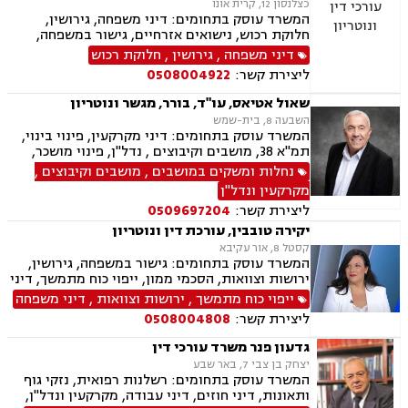
כצלנסון 12, קרית אונו
המשרד עוסק בתחומים: דיני משפחה, גירושין,
חלוקת רכוש, נישואים אזרחיים, גישור במשפחה,
ירושות וצוואות, הסכמי ממון, אפוטרופסות,
דיני משפחה
,
גירושין
,
חלוקת רכוש
משמורת, מזונות, ייפוי כוח מתמשך, דיני עבודה,
ליצירת קשר:
0508004922
דיני מקרקעין, תמ"א 38, מגרשים לבניה , הפקעת
קרקעות, פינוי בינוי, תכנון ובניה, עסקאות מכר דירה,
שאול אטיאס, עו"ד, בורר, מגשר ונוטריון
ליקויי בנייה, מיסוי נדל"ן, נדל"ן, נזיקין, לשון הרע,
השבעה 8, בית-שמש
תאונות דרכים, תאונות עבודה, דיני חברות, ליווי
המשרד עוסק בתחומים: דיני מקרקעין, פינוי בינוי,
עסקי, ליווי מיזמי סטארטאפ, קניין רוחני, רשלנות
תמ"א 38, מושבים וקיבוצים , נדל"ן, פינוי מושכר,
רפואית, רשלנות רפואית - רפואת שיניים, משרד
תכנון ובניה, קבוצות רכישה, עסקאות מכר דירה,
נחלות ומשקים במושבים
,
מושבים וקיבוצים
,
הביטחון, נכי צה"ל, משפט צבאי
גישור ובוררויות, אזרחי מסחרי, ייפוי כוח מתמשך,
מקרקעין ונדל"ן
נוטריון
ליצירת קשר:
0509697204
יקירה טובבין, עורכת דין ונוטריון
קסטל 8, אור עקיבא
המשרד עוסק בתחומים: גישור במשפחה, גירושין,
ירושות וצוואות, הסכמי ממון, ייפוי כוח מתמשך, דיני
מקרקעין, עסקאות מכר דירה, נזיקין, תאונות דרכים,
ייפוי כוח מתמשך
,
ירושות וצוואות
,
דיני משפחה
רשלנות רפואית, נוטריון
ליצירת קשר:
0508004808
גדעון פנר משרד עורכי דין
יצחק בן צבי 7, באר שבע
המשרד עוסק בתחומים: רשלנות רפואית, נזקי גוף
ותאונות, דיני חוזים, דיני עבודה, מקרקעין ונדל"ן,