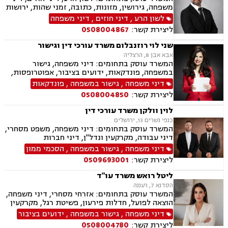
משפחה, גירושין, מזונות, כתובה, זמני שהות, ירושות
וצוואת, הסכמי ממון, ייפוי כוח מתמשך, חלוקת רכוש,
לשון הרע
,
דיני חוזים
,
דיני משפחה
ידועים בציבור, אפוטרופסות, צווי הרחקה, הגנת
ליצירת קשר:
0508004867
הפרטיות, פינוי מושכר, מקרקעין ונדל"ן, עסקאות
מכר דירה.
שני לוי רוזנבלום משרד עורכי דין וגישור
אבא אבן 8, הרצליה
המשרד עוסק בתחומים: דיני משפחה, גישור
במשפחה, פונדקאות, ידועים בציבור, אפוטרופסות,
הסכמי ממון, אבהות, מזונות, משמורת, גירושין,
דיני משפחה
,
גישור במשפחה
,
פונדקאות
הורות חד מינית, נישואים אזרחיים, חוק הנוער,
ליצירת קשר:
0508004850
אימוץ, חלוקת רכוש, מעמד אישי, תיאום הורי, חטיפת
ילדים, זמני שהות (החזקת ילדים), אומנה, ניכור הורי,
לוין וולקן משרד עורכי דין
עסקאות מתנה.
כנפי נשרים 13, ירושלים
המשרד עוסק בתחומים: דיני משפחה, משפט מסחרי,
דיני עבודה, מקרקעין ונדל"ן, דיני חברות
דיני משפחה
,
גישור במשפחה
,
הסכמי ממון
ליצירת קשר:
0509693001
ליטל רואש משרד עו"ד
הסדנא 7, רעננה
המשרד עוסק בתחומים: אזרחי מסחרי, דיני משפחה,
הוצאה לפועל, חדלות פירעון, פשיטת רגל, מקרקעין
ונדל"ן, ייפוי כוח מתמשך, צבא ומשרד הביטחון,
דיני משפחה
,
גישור במשפחה
,
ידועים בציבור
ביטוח לאומי.
ליצירת קשר:
0508004780