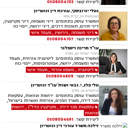
ליצירת קשר:
0508004703
נטלי יורובסקי, עורכת דין ונוטריון
העצמאות 59, קרית אתא
המשרד עוסק בתחומים: דיני משפחה, דיני מקרקעין,
דיני חוזים, תאונות דרכים, דיני ירושה, ייפוי כח
מתמשך, אפוטרופסות, מזונות , משמורת , ייצוג מול
דיני משפחה
,
גירושין
,
מעמד אישי
משרד הפנים בעניין אזרחות ותושבות קבע, התרת
ליצירת קשר:
0508004707
נישואין, אבהות , לרבות טיפול בעניין האבהות בנוהל
חו"ל, עריכת הסכמי יחסי ממון ו/או הסכמי חיים
עו"ד מרינה ויספלנר
משותפים ואישורם בבתי משפט ו/או כנוטריון ,גישור,
גיבורי ישראל 40, נתניה
, ייצוג בבתי משפט ,עריכת צוואות וטיפול בעניין צו
המשרד עוסק בתחומים: ליטיגציה אזרחית, מעמד
ירושה וצו קיום צוואה ,חוות דעת בדין רוסי
אישי ומשפחה, ירושה, אפוטרופוסות, ייפוי כוח
ואוקראיני, שירותי נוטריון_, טיפול בעסקאות
מתמשך
ליטיגציה
,
משפט אזרחי
,
מעמד אישי
מקרקעין, רישום בטאבו.
ליצירת קשר:
0508004809
טלי פלג, י. גבאי ושות' עו"ד ונוטריון
הרוקמים 26, חולון
המשרד עוסק בתחומים: ירושות וצוואות, עסקאות
מכר דירה, משרד הפנים, אזרחות ואשרות בישראל,
דיני משפחה, דיני מקרקעין
עסקאות מכר דירה
,
מקרקעין ונדל"ן
,
ירושות
וצוואות
ליצירת קשר:
0508004691
זילכה משרד עורכי דין ונוטריון