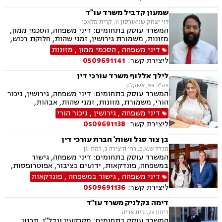
שמעון קדביל משרד עו"ד
לוי יצחק שניאורסון 11, קרית מלאכי
המשרד עוסק בתחומים: דיני משפחה, הסכמי ממון,
מזונות, משמורת גירושין, זמני שהות, חלוקת רכוש,
מעמד אישי, ניכור הורי, העברת בין דורית, ירושות
דיני משפחה
,
הסכמי ממון
,
מזונות
וצוואות, ייפוי כוח מתמשך, דיני חוזים, נדל"ן
ליצירת קשר:
0509691141
ומקרקעין, עסקאות מכר דירה, פינוי מושכר
לילך אללוף משרד עורכי דין
צה"ל 99, אשקלון
המשרד עוסק בתחומים: דיני משפחה, גירושין, ניכור
הורי, משמורת, מזונות, זמני שהות, אבהות,
אפוטרופסות, גישור, חוק הנוער, חלוקת רכוש, ייפוי
דיני משפחה
,
גירושין
,
ניכור הורי
כוח מתמשך חדלות פירעון, הוצאה לפועל, מחיקת
ליצירת קשר:
0509691138
והסדרי חובות, פשיטת רגל.
בן צור סגל ושות' חברת עורכי דין
מגדל ש.א.פ. רח' היצירה 3, רמת-גן
המשרד עוסק בתחומים: דיני משפחה, גישור
במשפחה, פונדקאות, ידועים בציבור, אפוטרופסות,
הסכמי ממון, אבהות, מזונות, החזקת ילדים, גירושין,
דיני משפחה
,
גישור במשפחה
,
פונדקאות
הורות חד מינית, נישואים אזרחיים, חוק הנוער,
ליצירת קשר:
0509691136
אימוץ, חלוקת רכוש, מעמד אישי, תיאום הורי, חטיפת
ילדים, זמני שהות, אומנה, ניכור הורי, עסקאות
דימה בקלניק משרד עו"ד
מתנה, ירושות וצוואות, ייפוי כוח מתמשך
רימון 23, בית אריה
המשרד עוסק בתחומים: מקרקעין ונדל"ן, תכנון