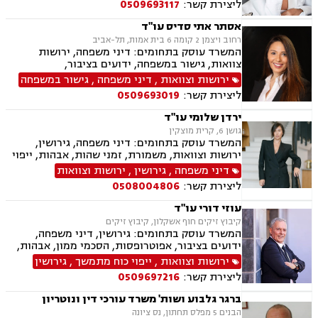
ליצירת קשר:
0509693117
רכוש, מעמד אישי, זמני שהות, אומנה, ניכור הורי,
העברה בין דורית, ירושות וצוואות, ייפוי כוח מתמשך
אסתר אתי סדיס עו"ד
רחוב ויצמן 2 קומה 6 בית אמות, תל-אביב
המשרד עוסק בתחומים: דיני משפחה, ירושות
צוואות, גישור במשפחה, ידועים בציבור,
אפוטרופסות, הסכמי ממון, אבהות , מזונות,
ירושות וצוואות
,
דיני משפחה
,
גישור במשפחה
משמורת, גירושין, חוק הנוער, אימוץ , חלוקת רכוש,
ליצירת קשר:
0509693019
מעמד אישי, זמני שהות, אומנה, ניכור הורי, העברה
בין דורית
ירדן שלומי עו"ד
גושן 6, קרית מוצקין
המשרד עוסק בתחומים: דיני משפחה, גירושין,
ירושות וצוואות, משמורת, זמני שהות, אבהות, ייפוי
כוח מתמשך, ידועים בציבור, מזונות, חלוקת רכוש,
דיני משפחה
,
גירושין
,
ירושות וצוואות
ניכור הורי, אפוטרופסות, הסכמי ממון, נישואים
ליצירת קשר:
0508004806
אזרחיים
עוזי דורי עו"ד
קיבוץ זיקים חוף אשקלון, קיבוץ זיקים
המשרד עוסק בתחומים: גירושין, דיני משפחה,
ידועים בציבור, אפוטרופסות, הסכמי ממון, אבהות,
מזונות, משמורת, חלוקת רכוש, מעמד אישי, זמני
ירושות וצוואות
,
ייפוי כוח מתמשך
,
גירושין
שהות, ניכור הורי, ירושות וצוואות, ייפוי כוח מתמשך,
ליצירת קשר:
0509697216
דיני חוזים, עסקאות מכר דירה, פינוי מושכר, נחלות
ומשקים במושבים, העברה בין דורית
ברגר גלבוע ושות' משרד עורכי דין ונוטריון
הבנים 5 מפלס תחתון, נס ציונה