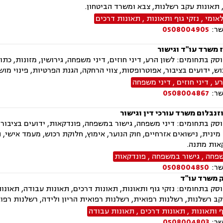
תאונות עקב רשלנות, צבא ומשרד הביטחון.
לאומי
,
נזקי גוף ותאונות
,
תאונות דרכים
שר:
0508004905
 משרד עו"ד וגישור
ק בתחומים: לשון הרע, דיני חוזים, דיני משפחה, גירושין, מזונות, כתוב
ש, ידועים בציבור, אפוטרופסות, צווי הרחקה, הגנת הפרטיות, פינוי מוש
רע
,
דיני חוזים
,
דיני משפחה
שר:
0508004867
וזנבלום משרד עורכי דין וגישור
ק בתחומים: דיני משפחה, גישור במשפחה, פונדקאות, ידועים בציבור, א
מינית, נישואים אזרחיים, חוק הנוער, אימוץ, חלוקת רכוש, מעמד אישי, ת
אות מתנה.
שפחה
,
גישור במשפחה
,
פונדקאות
שר:
0508004850
ק משרד עו"ד
ק בתחומים: נזקי גוף ותאונות, תאונות דרכים, תאונות עבודה, תאונו
ב רשלנות, רשלנות רפואית, רשלנות רפואית הריון ולידה, רשלנות רפו
ף ותאונות
,
תאונות דרכים
,
תאונות עבודה
שר:
0508004803