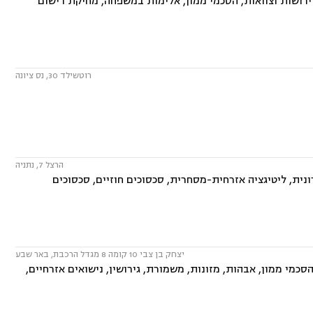
 ירושות וצוואות, הסכמי ממון, אלימות במשפחה, מחיקת רישום
רוטשילד 30, נס ציונה
הרצל 7, נתניה
ית, ליטיגציה אזרחית-מסחרית, סכסוכים חוזיים, סכסוכים
יצחק בן צבי 10 קומה 8 מגדל הרכבת, באר שבע
סכמי ממון, אבהות, מזונות, משמורת, גירושין, נישואים אזרחיים,