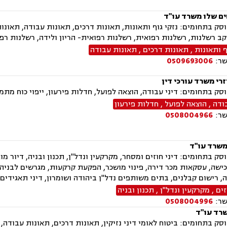
ים שלו משרד עו"ד
ק בתחומים: נזקי גוף ותאונות, תאונות דרכים, תאונות עבודה, תאונו
ב רשלנות, רשלנות רפואית, רשלנות רפואית- הריון ולידה, רשלנות רפו
ף ותאונות
,
תאונות דרכים
,
תאונות עבודה
שר:
0509693006
רי משרד עורכי דין
ק בתחומים: דיני עבודה, הוצאה לפועל, חדלות פירעון, ייפוי כוח מתמש
ודה
,
הוצאה לפועל
,
חדלות פירעון
שר:
0508004966
משרד עו"ד
ק בתחומים: דיני חוזים ומסחר, מקרקעין ונדל"ן, תכנון ובניה, דיור מוגן,
ישה, עסקאות מכר דירה, פינוי מושכר, הפקעת קרקעות, מגרשים לבניה
ה, רישום קבלנים, בתים משותפים נדל"ן ביהודה ושומרון, דיני תאגידים, 
זים
,
מקרקעין ונדל"ן
,
תכנון ובניה
שר:
0508004996
שרד עו"ד
ק בתחומים: ביטוח לאומי דיני נזיקין, תאונות דרכים, תאונות עבודה,