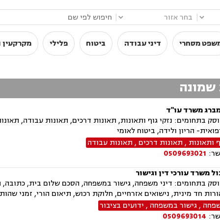
|
|
שפט מסחרי
דיני עבודה
ביטוח
פלילי
מקרקעין ו
 שמונה
מברג משרד עו"ד
ק בתחומים: נזקי גוף ותאונות, תאונות דרכים, תאונות עבודה, תאונות
ואית- הריון ולידה, ביטוח לאומי
ף ותאונות
,
תאונות דרכים
,
תאונות עבודה
שר:
0509693021
ל משרד עורכי דין וגישור
ק בתחומים: דיני משפחה, גישור במשפחה, הסכם שלום בית, כתובה, התר
הורות חד מינית, נישואים אזרחיים, חלוקת רכוש, תיאום הורי, זמני שהות 
שפחה
,
גישור במשפחה
,
ידועים בציבור
שר:
0509693014