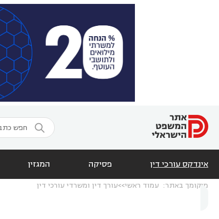

אינדקס עורכי דין
פסיקה
המגזין
מיקומך באתר:
עמוד ראשי
עורך דין ומשרדי עורכי דין