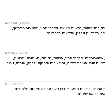
פיק"א 1, פתח תקווה
ה, זמני שהות, ירושות וצוואת, הסכמי ממון, ייפוי כוח מתמשך,
כר, מקרקעין ונדל"ן, עסקאות מכר דירה.
אבא אבן 8, הרצליה
פוטרופסות, הסכמי ממון, אבהות, מזונות, משמורת, גירושין,
יאום הורי, חטיפת ילדים, זמני שהות (החזקת ילדים), אומנה, ניכור
לוטם 39, חריש
ת ספורט, בריאות הנפש, אובדן כושר עבודה תאונות תלמידים,
אית רפואת שיניים