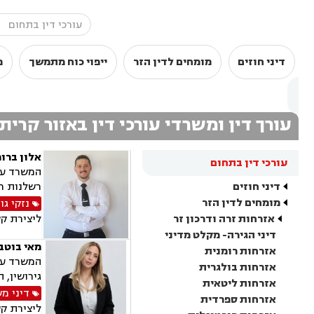
דיני חוזים
מומחים לדין הזר
ייפוי כוח מתמשך
מ
עורך דין ומשרדי עורכי דין באזור קרית
אלון ברו
עורכי דין בתחום
המשרד עוס
דיני חוזים
רשלנות רפ
מומחים לדין הזר
נזקי גו
אזרחות זרה ודרכון זר
ליצירת ק
דיני הגירה- מקלט מדיני
מאי בוטבו
אזרחות רומנית
המשרד עוס
אזרחות בולגרית
גירושין, 
אזרחות ליטאית
דיני מ
אזרחות ספרדית
ליצירת ק