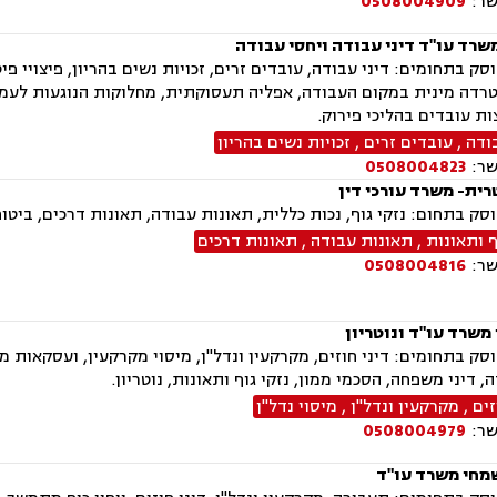
שר:
0508004909
משרד עו"ד דיני עבודה ויחסי עבודה
ק בתחומים: דיני עבודה, עובדים זרים, זכויות נשים בהריון, פיצויי פי
רדה מינית במקום העבודה, אפליה תעסוקתית, מחלוקות הנוגעות לעמלו
צות עובדים בהליכי פירוק.
ודה
,
עובדים זרים
,
זכויות נשים בהריון
שר:
0508004823
רית- משרד עורכי דין
ק בתחום: נזקי גוף, נכות כללית, תאונות עבודה, תאונות דרכים, ביטוח 
ף ותאונות
,
תאונות עבודה
,
תאונות דרכים
שר:
0508004816
 משרד עו"ד ונוטריון
ק בתחומים: דיני חוזים, מקרקעין ונדל"ן, מיסוי מקרקעין, ועסקאות מכ
, דיני משפחה, הסכמי ממון, נזקי גוף ותאונות, נוטריון.
זים
,
מקרקעין ונדל"ן
,
מיסוי נדל"ן
שר:
0508004979
מחי משרד עו"ד