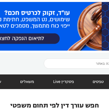
טפסים
פסקדין Live
משאלים
ש
חפש עורך דין לפי תחום משפטי