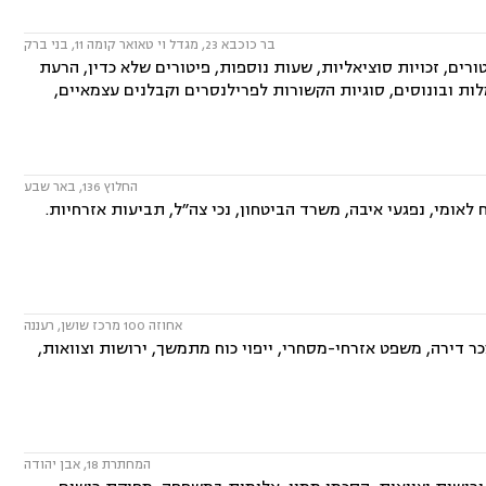
בר כוכבא 23, מגדל וי טאואר קומה 11, בני ברק
טורים, זכויות סוציאליות, שעות נוספות, פיטורים שלא כדין, הרעת
ת ובונוסים, סוגיות הקשורות לפרילנסרים וקבלנים עצמאיים,
החלוץ 136, באר שבע
לאומי, נפגעי איבה, משרד הביטחון, נכי צה״ל, תביעות אזרחיות.
אחוזה 100 מרכז שושן, רעננה
ר דירה, משפט אזרחי-מסחרי, ייפוי כוח מתמשך, ירושות וצוואות,
המחתרת 18, אבן יהודה