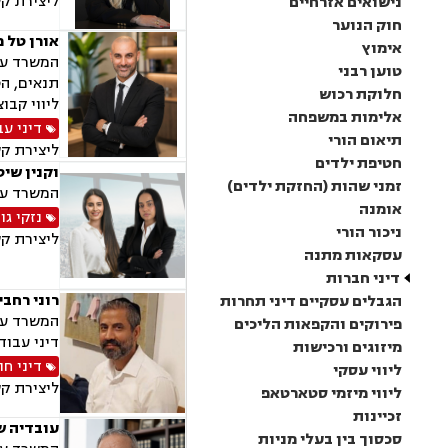
ליצירת ק
נישואים אזרחיים
חוק הנוער
אורן טל 
אימוץ
המשרד עוס
טוען רבני
תנאים, הט
חלוקת רכוש
ליווי קבו
אלימות במשפחה
דיני עב
תיאום הורי
ליצירת ק
חטיפת ילדים
וקנין שיט
זמני שהות (החזקת ילדים)
המשרד עוס
אומנה
נזקי גו
ניכור הורי
ליצירת ק
עסקאות מתנה
דיני חברות
רוני רחבי
הגבלים עסקיים דיני תחרות
המשרד עוס
פירוקים והקפאות הליכים
דיני עבודה
מיזוגים ורכישות
דיני חו
ליווי עסקי
ליצירת ק
ליווי מיזמי סטארטאפ
זכיינות
עובדיה ש
סכסוך בין בעלי מניות