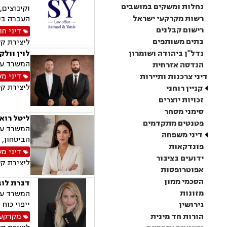
נחלות ומשקים במושבים
וקיבוצים,
רשות מקרקעי ישראל
העברה בין
רישום קבלנים
דיני חו
בתים משותפים
ליצירת ק
נדל"ן ביהודה ושומרון
לוין וולק
המשרד עוס
הנדסה אזרחית
דיני מ
דיני צרכנות ותיירות
ליצירת ק
קניין רוחני
זכויות יוצרים
סימני מסחר
ליטל רוא
פטנטים מתקדמים
המשרד עוס
דיני משפחה
הביטחון, 
פונדקאות
דיני מ
ידועים בציבור
ליצירת ק
אפוטרופסות
הסכמי ממון
דברת לוב
מזונות
המשרד עוס
ייפוי כוח
גירושין
הורות חד מינית
מקרקעין