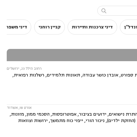

נדל"ן
דיני צרכנות ותיירות
קניין רוחני
דיני משפחה
רחוב הילל 23, ירושלים
 ספורט, אובדן כושר עבודה, תאונות תלמידים, רשלנות רפואית,
אורט 18, אשדוד
ת נישואים, ידועים בציבור, אפוטרופסות, הסכמי ממון, מזונות,
(החזקת ילדים), ניכור הורי, ייפוי כוח מתמשך, ירושות וצוואות