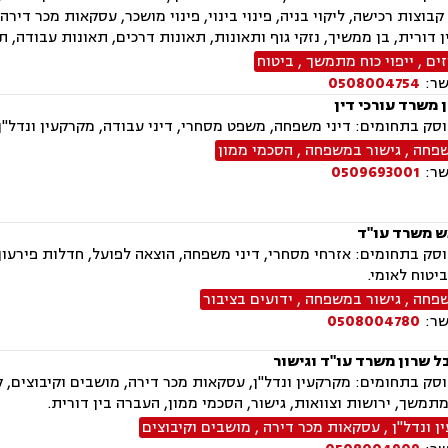
 קבוצות רכישה, ליקוי בניה, פינוי בינוי, פינוי מושכר, עסקאות מכר ד
 דורית, בן ממשיך, נזקי גוף ותאונות, תאונות דרכים, תאונות עבודה, 
זים
,
ייפוי כוח מתמשך
,
ביטוח
שר:
0508004754
ן משרד עורכי דין
ק בתחומים: דיני משפחה, משפט מסחרי, דיני עבודה, מקרקעין ונדל"ן,
שפחה
,
גישור במשפחה
,
הסכמי ממון
שר:
0509693001
ש משרד עו"ד
ק בתחומים: אזרחי מסחרי, דיני משפחה, הוצאה לפועל, חדלות פירעון, 
ביטוח לאומי.
שפחה
,
גישור במשפחה
,
ידועים בציבור
שר:
0508004780
ל שרון משרד עו"ד וגישור
ק בתחומים: מקרקעין ונדל"ן, עסקאות מכר דירה, מושבים וקיבוצים, ק
 מתמשך, ירושות וצוואות, גישור, הסכמי ממון, העברה בין דורית.
 ונדל"ן
,
עסקאות מכר דירה
,
מושבים וקיבוצים