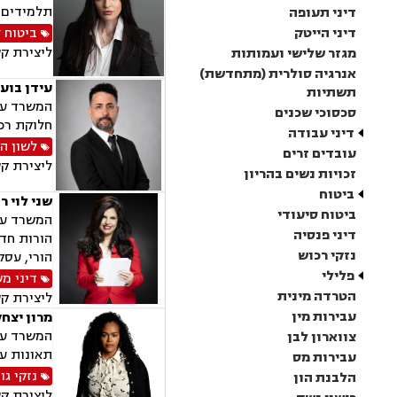
תלמידים, 
דיני תעופה
דיני הייטק
ביטוח 
ליצירת ק
מגזר שלישי ועמותות
אנרגיה סולרית (מתחדשת)
עידן בועז
תשתיות
המשרד עוס
סכסוכי שכנים
חלוקת רכו
דיני עבודה
לשון ה
עובדים זרים
ליצירת ק
זכויות נשים בהריון
ביטוח
שני לוי ר
ביטוח סיעודי
המשרד עוס
דיני פנסיה
הורות חד 
נזקי רכוש
הורי, עסק
פלילי
דיני מ
הטרדה מינית
ליצירת ק
עבירות מין
מרון יצח
המשרד עוס
צווארון לבן
תאונות עק
עבירות מס
נזקי גו
הלבנת הון
ליצירת ק