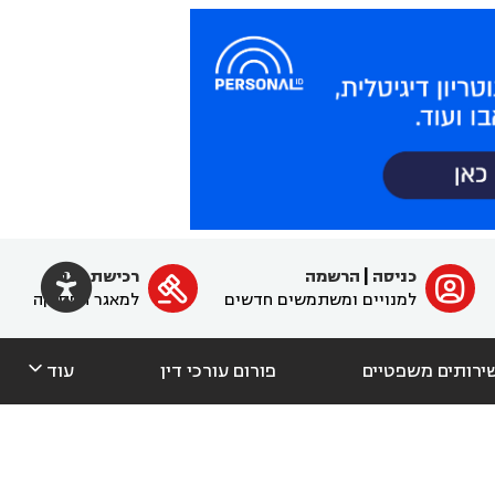

כניסה
|
הרשמה
רכישת מנוי
ﱐ

למנויים ומשתמשים חדשים
למאגר הפסיקה

ירותים משפטיים
פורום עורכי דין
עוד