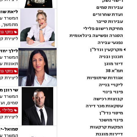
רישוי נשק
עבירות סמים
ליאת שוו
ועדת שחרורים
המשרד עוס
עבירות סייבר
מתמשך, גי
מחיקת רישום פלילי
נזקי גו
הסגרה ופשיעה בינלאומית
ליצירת ק
נפגעי עבירה
מקרקעין ונדל"ן
לילך יחז
תכנון ובניה
המשרד עוס
דיור מוגן
תאונות עק
תמ"א 38
נזקי גו
אגודות שיתופיות
ליצירת ק
ליקויי בנייה
שי רונן מ
פינוי בינוי
המשרד עוס
קבוצות רכישה
סמים, ועד
עסקאות מכר דירה
פלילי
,
מיסוי נדל"ן
ליצירת ק
פינוי מושכר
הפקעת קרקעות
סמואל-יני
דיירות מוגנת