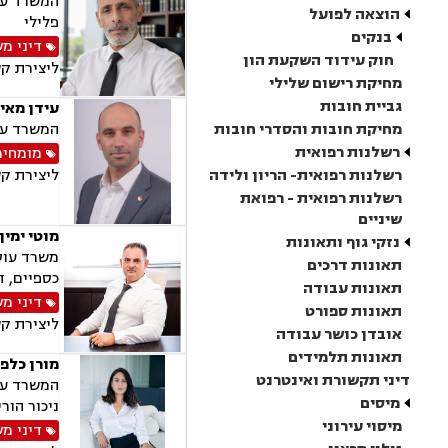
המשרד עוס
הוצאה לפועל
פלילי
בנקים
דיני מ
חוק עידוד השקעת הון
ליצירת ק
מחיקת רישום שלילי
גביית חובות
עידן מאי
מחיקת חובות והסדרי חובות
המשרד עוס
רשלנות רפואית
מומחים
רשלנות רפואית- הריון ולידה
ליצירת ק
רשלנות רפואית - רפואת
שיניים
מוטי ימין
נזקי גוף ותאונות
משרד עוסק
תאונות דרכים
כספיים, ד
תאונות עבודה
דיני מ
תאונות ספורט
ליצירת ק
אובדן כושר עבודה
תאונות תלמידים
מורן כלפ
דיני תקשורת ואינטרנט
המשרד עוס
מיסים
ניכור הורי
מיסוי עירוני
דיני מ