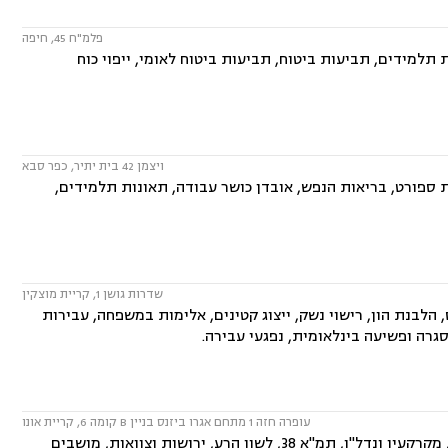
פלמ"ח 45, חיפה
תלמידים, תביעות ביטוח, תביעות ביטוח לאומי, ייפוי כוח
ויצמן 42 בית יתיר, כפר סבא
ת ספורט, בריאות הנפש, אובדן כושר עבודה, תאונות תלמידים,
שדרות גושן 1, קריית מוצקין
 הלבנת הון, רישוי נשק, ייצוג קטינים, אלימות במשפחה, עבירות
גרה ופשיעה בינלאומית, נפגעי עבירה.
עופרה חזה 1 מתחם אגרו ביזנס בניין B קומה 6, קריית אונו
המשרד עוסק בתחומים: דיני חוזים, ייפוי כוח מתמשך, תביעות ביטוח ונזקי רכוש, מקרקעין ונדל"ן, תמ"א 38, לשון הרע, ירושות וצוואות, מושבים