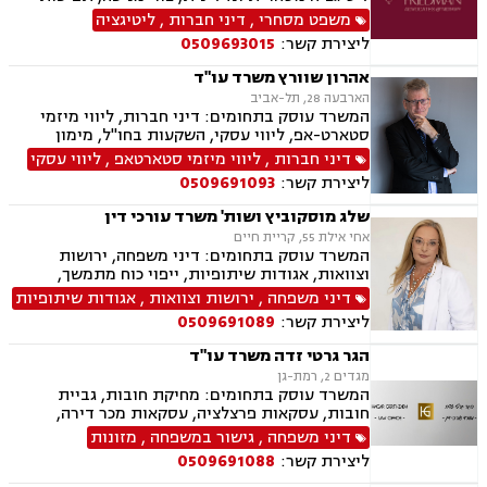
ייצוגיות, דיני ספורט, לשון הרע, תמ"א 38, עסקאות
משפט מסחרי
,
דיני חברות
,
ליטיגציה
מקרקעין, דיני חוזים, ייפוי כוח מתמשך, ירושות
ליצירת קשר:
0509693015
וצוואות, מסחר בינלאומי, משפט אזרחי, סכסוכי
שכנים, דיני עבודה, הסכמי ממון, מיסוי עירוני, מיסוי
אהרון שוורץ משרד עו"ד
נדל"ן, ארנונה, היטל פיתוח, היטל השבחה, נוטריון.
הארבעה 28, תל-אביב
המשרד עוסק בתחומים: דיני חברות, ליווי מיזמי
סטארט-אפ, ליווי עסקי, השקעות בחו"ל, מימון
חברות, מיזוגים ורכישות, מסחר בינלאומי, גישור
דיני חברות
,
ליווי מיזמי סטארטאפ
,
ליווי עסקי
עסקי, דיני הייטק
ליצירת קשר:
0509691093
שלג מוסקוביץ ושות' משרד עורכי דין
אחי אילת 55, קריית חיים
המשרד עוסק בתחומים: דיני משפחה, ירושות
וצוואות, אגודות שיתופיות, ייפוי כוח מתמשך,
מושבים וקיבוצים, מקרקעין ונדל"ן, עסקאות מכר
דיני משפחה
,
ירושות וצוואות
,
אגודות שיתופיות
דירה, נחלות ומשקים במושבים, רשות מקרקעי
ליצירת קשר:
0509691089
ישראל
הגר גרטי זדה משרד עו"ד
מגדים 2, רמת-גן
המשרד עוסק בתחומים: מחיקת חובות, גביית
חובות, עסקאות פרצלציה, עסקאות מכר דירה,
הסכמי ממון, ייפוי כוח מתמשך, ירושות וצוואות,
דיני משפחה
,
גישור במשפחה
,
מזונות
אפוטרופסות, גישור במשפחה, גירושין, מקרקעין,
ליצירת קשר:
0509691088
הוצאה לפועל, אימוץ, הורות חד מינית, מזונות,