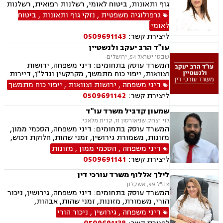
גוף ותאונות, ביטוח לאומי, רשלנות רפואית, רשלנות
רפואית שיניים, תאונות דרכים, תאונות עבודה,
גרפולוגיה משפטית
,
נזקי גוף ותאונות
,
ביטוח
תאונות תלמידים, נזקי גוף, אובדן כושר עבודה,
לאומי
תאונות אישיות, תאונות עקב רשלנות, בריאות
ליצירת קשר:
0509691143
הנפש, נפגעי עבירה
עו"ד הרב יעקב ולנשטיין
שבטי ישראל 54, ירושלים
המשרד עוסק בתחומים: דיני משפחה, ירושות
וצוואות, ייפוי כוח מתמשך, מקרקעין ונדל"ן, דיירות
מוגנת, עסקאות מכר דירה
דיני משפחה
,
ירושות וצוואות
,
ייפוי כוח מתמשך
ליצירת קשר:
0509691142
שמעון קדביל משרד עו"ד
לוי יצחק שניאורסון 11, קרית מלאכי
המשרד עוסק בתחומים: דיני משפחה, הסכמי ממון,
מזונות, משמורת גירושין, זמני שהות, חלוקת רכוש,
מעמד אישי, ניכור הורי, העברת בין דורית, ירושות
דיני משפחה
,
הסכמי ממון
,
מזונות
וצוואות, ייפוי כוח מתמשך, דיני חוזים, נדל"ן
ליצירת קשר:
0509691141
ומקרקעין, עסקאות מכר דירה, פינוי מושכר
לילך אללוף משרד עורכי דין
צה"ל 99, אשקלון
המשרד עוסק בתחומים: דיני משפחה, גירושין, ניכור
הורי, משמורת, מזונות, זמני שהות, אבהות,
אפוטרופסות, גישור, חוק הנוער, חלוקת רכוש, ייפוי
דיני משפחה
,
גירושין
,
ניכור הורי
כוח מתמשך חדלות פירעון, הוצאה לפועל, מחיקת