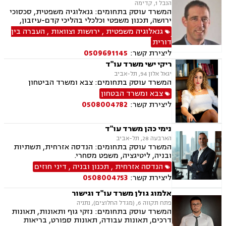
הנבל 1, קדימה
המשרד עוסק בתחומים: גנאלוגיה משפטית, סכסוכי
ירושה, תכנון משפטי וכלכלי בהליכי קדם-עיזבון,
ובהעברה בין-דורית
גנאלוגיה משפטית
,
ירושות וצוואות
,
העברה בין
דורית
ליצירת קשר:
0509691145
ריקי ישי משרד עו"ד
יגאל אלון 94, תל-אביב
המשרד עוסק בתחומים: צבא ומשרד הביטחון
צבא ומשרד הבטחון
ליצירת קשר:
0508004782
נימי כהן משרד עו"ד
הארבעה 28, תל-אביב
המשרד עוסק בתחומים: הנדסה אזרחית, תשתיות
ובניה, ליטיגציה, משפט מסחרי.
הנדסה אזרחית
,
תכנון ובניה
,
דיני חוזים
ליצירת קשר:
0508004753
אלמוג גולן משרד עו"ד וגישור
פתח תקווה 6, (מגדל החלוצים), נתניה
המשרד עוסק בתחומים: נזקי גוף ותאונות, תאונות
דרכים, תאונות עבודה, תאונות ספורט, בריאות