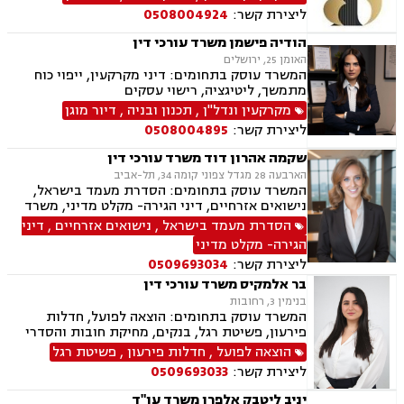
ליצירת קשר:
0508004924
הודיה פישמן משרד עורכי דין
האומן 25, ירושלים
המשרד עוסק בתחומים: דיני מקרקעין, ייפוי כוח
מתמשך, ליטיגציה, רישוי עסקים
מקרקעין ונדל"ן
,
תכנון ובניה
,
דיור מוגן
ליצירת קשר:
0508004895
שקמה אהרון דוד משרד עורכי דין
הארבעה 28 מגדל צפוני קומה 34, תל-אביב
המשרד עוסק בתחומים: הסדרת מעמד בישראל,
נישואים אזרחיים, דיני הגירה- מקלט מדיני, משרד
הפנים, אזרחויות ואשרות, אשרות עבודה, דיני
הסדרת מעמד בישראל
,
נישואים אזרחיים
,
דיני
עבודה, זכויות נשים בהריון, חוקתי מנהלי, מומחים
הגירה- מקלט מדיני
לדין הזר.
ליצירת קשר:
0509693034
בר אלמקיס משרד עורכי דין
בנימין 3, רחובות
המשרד עוסק בתחומים: הוצאה לפועל, חדלות
פירעון, פשיטת רגל, בנקים, מחיקת חובות והסדרי
חוב, דיני משפחה, גישור במשפחה, ידועים בציבור,
הוצאה לפועל
,
חדלות פירעון
,
פשיטת רגל
הסכמי ממון, מזונות, משמורת, גירושין, חלוקת רכוש,
ליצירת קשר:
0509693033
זמני שהות, ניכור הורי
יניב ליטבק אלפרן משרד עו"ד