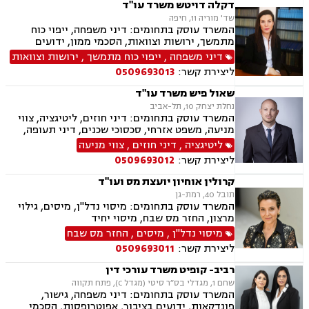
משמורת, נישואים אזרחיים, חלוקת רכוש, תיאום
דקלה דויטש משרד עו"ד
הורי, זמני שהות, אומנה, ניכור הורי, עסקאות מתנה,
שד' מוריה 11, חיפה
ידועים בציבור, פינוי מושכר, צווארון לבן, הלבנת הון,
המשרד עוסק בתחומים: דיני משפחה, ייפוי כוח
אלימות במשפחה, עבירות סמים, נפגעי עבירה
מתמשך, ירושות וצוואות, הסכמי ממון, ידועים
בציבור, אפוטרופסות, חלוקת רכוש, מעמד אישי,
דיני משפחה
,
ייפוי כוח מתמשך
,
ירושות וצוואות
ניכור הורי, אבהות, מזונות, משמורת זמני שהות,
ליצירת קשר:
0509693013
החזקת ילדים, גירושין, הורות חד מינית, נישואים
אזרחיים, עסקאות מתנה
שאול פיש משרד עו"ד
נחלת יצחק 10, תל-אביב
המשרד עוסק בתחומים: דיני חוזים, ליטיגציה, צווי
מניעה, משפט אזרחי, סכסוכי שכנים, דיני תעופה,
נזקי רכוש, דיני צרכנות ותיירות, קניין רוחני, זכויות
ליטיגציה
,
דיני חוזים
,
צווי מניעה
יוצרים, הגנת הפרטיות, תביעות ייצוגיות, לשון הרע,
ליצירת קשר:
0509693012
פינוי מושכר
קרולין אוחיון יועצת מס ועו"ד
תובל 40, רמת-גן
המשרד עוסק בתחומים: מיסוי נדל"ן, מיסים, גילוי
מרצון, החזר מס שבח, מיסוי יחיד
מיסוי נדל"ן
,
מיסים
,
החזר מס שבח
ליצירת קשר:
0509693011
רביב- קופיט משרד עורכי דין
שחם 1, מגדלי בס״ר סיטי (מגדל C), פתח תקווה
המשרד עוסק בתחומים: דיני משפחה, גישור,
פונדקאות, ידועים בציבור, אפוטרופסות, הסכמי