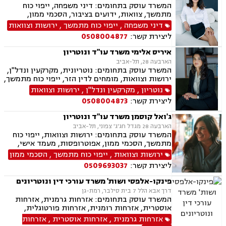
המשרד עוסק בתחומים: דיני משפחה, ייפוי כוח
מתמשך, צוואות, ידועים בציבור, הסכמי ממון,
אבהות, מזונות, משמורת, גירושין, נישואים אזרחיים,
דיני משפחה
,
ייפוי כוח מתמשך
,
ירושות וצוואות
ניכור הורי
ליצירת קשר:
0508004877
איריס אלימי משרד עו"ד ונוטריון
הארבעה 28, תל-אביב
המשרד עוסק בתחומים: נוטריונית, מקרקעין ונדל"ן,
ירושות וצוואות, מומחים לדין הזר, ייפוי כוח מתמשך,
מיסים, תמ"א 38, אזרחות זרה ודרכון זר.
נוטריון
,
מקרקעין ונדל"ן
,
ירושות וצוואות
ליצירת קשר:
0508004873
ג'ואל קוסמן משרד עו"ד ונוטריון
הארבעה 28 מגדל חג'ג' צפוני, תל-אביב
המשרד עוסק בתחומים: ירושות וצוואות, ייפוי כוח
מתמשך, הסכמי ממון, אפוטרופסות, מעמד אישי,
ידועים בציבור, אבהות, חלוקת רכוש, דיני עליה, דיני
ירושות וצוואות
,
ייפוי כוח מתמשך
,
הסכמי ממון
מקרקעין, עסקאות מכר דירה מקבלן או יד שניה,
ליצירת קשר:
0509693037
מיסוי מקרקעין, נוטריון עברית צרפתית אנגלית.
פינקו-אלפסי ושות' משרד עורכי דין ונוטריונים
דרך אבא הלל 7 בית סילבר, רמת-גן
המשרד עוסק בתחומים: אזרחות גרמנית, אזרחות
אוסטרית, אזרחות רומנית, אזרחות פורטוגלית,
אזרחות מרוקאית, אזרחות קרואטית, אזרחות
אזרחות גרמנית
,
אזרחות אוסטרית
,
אזרחות
ספרדית, אזרחות צ'כית, ייפוי כוח מתמשך, נוטריון,