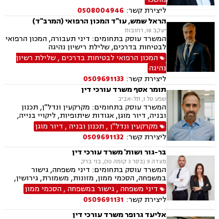
ליצירת קשר:
0508004946
הראל שמש, עו"ד המכון הרפואי (המרב"ד)
יעקב 18, רחובות
המשרד עוסק בתחומים: דיני תעבורה, המכון הרפואי
לבטיחות בדרכים, שלילת רישיון נהיגה
המכון הרפואי לבטיחות בדרכים
,
שלילת רשיון
נהיגה
ליצירת קשר:
0509691133
תומר אסף משרד עורכי דין
שפע טל 1, תל-אביב
המשרד עוסק בתחומים: מקרקעין ונדל"ן, תכנון
ובניה, דיור מוגן, אגודות שיתופיות, ליקויי בנייה,
מושבים וקיבוצים, פינוי בינוי, קבוצות רכישה,
מקרקעין ונדל"ן
,
תכנון ובניה
,
דיור מוגן
עסקאות מכר דירה, פינוי מושכר, הפקעת קרקעות,
ליצירת קשר:
0509691132
מגרשים לבניה, דיירות מוגנת, נחלות ומשקים
במושבים, רשות מקרקעי ישראל, צווי הריסה, רישום
בר-גור ושות' משרד עורכי דין
קבלנים, בתים משותפים, נדל"ן ביהודה ושומרון,
מצדה 9 (בסר 3 קומה 10), בני ברק
ייפוי כוח מתמשך, ירושות וצואות
המשרד עוסק בתחומים: דיני משפחה, גישור
במשפחה, הסכמי ממון, מזונות, משמורת, גירושין,
חלוקת רכוש, מעמד אישי, זמני שהות.
דיני משפחה
,
גישור במשפחה
,
הסכמי ממון
ליצירת קשר:
0509691131
אליעד גרופר משרד עורכי דין