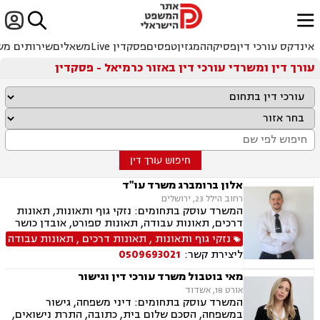


ﱐ
אינדקס עורכי דין
פסיקה
המגזין
טפסים
פסקדין Live
משאלים
שירותים מש
עורך דין ומשרדי עורכי דין באזור כרמיאל - פסקדין
חיפוש עורך דין
אלון ברומברג משרד עו"ד
רחוב הילל 23, ירושלים
המשרד עוסק בתחומים: נזקי גוף ותאונות, תאונות
דרכים, תאונות עבודה, תאונות ספורט, אובדן כושר
עבודה, תאונות תלמידים, רשלנות רפואית, רשלנות
נזקי גוף ותאונות
,
תאונות דרכים
,
תאונות עבודה
רפואית- הריון ולידה, ביטוח לאומי
ליצירת קשר:
0509693021
מאי בוטבול משרד עורכי דין וגישור
אורט 18, אשדוד
המשרד עוסק בתחומים: דיני משפחה, גישור
במשפחה, הסכם שלום בית, כתובה, התרת נישואים,