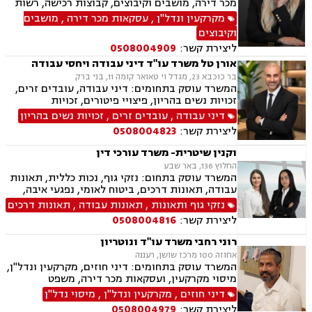
מכר דירה, מושבים וקיבוצים, קבוצות רכישה, רשות
מקרקעי ישראל, בתים משותפים, מיסוי נדלן, ייפוי
מקרקעין ונדל"ן
,
עסקאות מכר דירה
,
מושבים
כוח מתמשך, ירושות וצוואות, גישור, הסכמי ממון,
וקיבוצים
העברה בין דורית.
ליצירת קשר:
0508004909
אורן טל משרד עו"ד דיני עבודה ויחסי עבודה
בר כוכבא 23, מגדל וי טאואר קומה 11, בני ברק
המשרד עוסק בתחומים: דיני עבודה, עובדים זרים,
זכויות נשים בהריון, פיצויי פיטורים, זכויות
סוציאליות, שעות נוספות, פיטורים שלא כדין, הרעת
דיני עבודה
,
עובדים זרים
,
זכויות נשים בהריון
תנאים, הטרדה מינית במקום העבודה, אפליה
ליצירת קשר:
0508004823
תעסוקתית, מחלוקות הנוגעות לעמלות ובונוסים,
סוגיות הקשורות לפרילנסרים וקבלנים עצמאיים,
וקנין שיטרית- משרד עורכי דין
ליווי קבוצות עובדים בהליכי פירוק.
החלוץ 136, באר שבע
המשרד עוסק בתחום: נזקי גוף, נכות כללית, תאונות
עבודה, תאונות דרכים, ביטוח לאומי, נפגעי איבה,
משרד הביטחון, נכי צה״ל, תביעות אזרחיות.
נזקי גוף ותאונות
,
תאונות עבודה
,
תאונות דרכים
ליצירת קשר:
0508004816
רוני רחבי משרד עו"ד ונוטריון
אחוזה 100 מרכז שושן, רעננה
המשרד עוסק בתחומים: דיני חוזים, מקרקעין ונדל"ן,
מיסוי מקרקעין, ועסקאות מכר דירה, משפט
אזרחי-מסחרי, ייפוי כוח מתמשך, ירושות וצוואות,
דיני חוזים
,
מקרקעין ונדל"ן
,
מיסוי נדל"ן
דיני עבודה, דיני משפחה, הסכמי ממון, נזקי גוף
ליצירת קשר:
0508004979