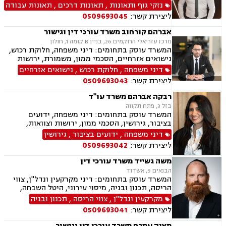
הנפש, אובדן כושר עבודה, תאונות תלמידים תאונות
נזקי גוף ותאונות
,
תאונות דרכים
,
תאונות עבודה
עקב רשלנות, ביטוח לאומי, גישור.
ליצירת קשר:
0509693045
אברהם קורחוב משרד עורכי דין וגישור
מרכז עזריאלי הרוקמים 26, בניין B קומה 1, חולון
המשרד עוסק בתחומים: דיני משפחה, חלוקת רכוש,
נישואים אזרחיים, הסכמי ממון, משמורת, ירושות
וצוואות, גירושין, זמני שהות, מזונות, ידועים בציבור,
דיני משפחה
,
חלוקת רכוש
,
נישואים אזרחיים
גישור ובוררות, גישור במשפחה, תיאום הורי, ניכור
ליצירת קשר:
0509693043
הורי, כתובה, אבהות, מעמד אישי, עסקאות מתנה.
רבקה אברהם משרד עו"ד
בזל 3, פתח תקווה
המשרד עוסק בתחומים: דיני משפחה, ידועים
בציבור, גירושין, הסכמי ממון, ירושות וצוואות,
אבהות, מזונות, משמורת, חוק הנוער, חלוקת רכוש,
דיני משפחה
,
ידועים בציבור
,
גירושין
זמני שהות, החזקת ילדים, ניכור הורי, אומנה, משפט
ליצירת קשר:
0509693042
אזרחי, דיני חוזים, פלילי
משה גשייד משרד עורכי דין
הבנאים 9, אשדוד
המשרד עוסק בתחומים: דיני מקרקעין ונדל"ן, צווי
הריסה, תכנון ובניה, מיסוי עירוני, היטל השבחה,
היטל פיתוח, ארנונה, רשויות מקומיות, רישוי עסקים
מקרקעין ונדל"ן
,
צווי הריסה
,
תכנון ובניה
ליצירת קשר:
0509693041
מאיה עמרם משרד עורכי דין וגישור