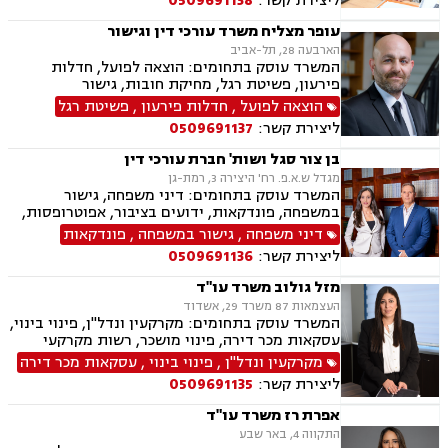
ליצירת קשר:
0509691138
והסדרי חובות, פשיטת רגל.
עופר מצליח משרד עורכי דין וגישור
הארבעה 28, תל-אביב
המשרד עוסק בתחומים: הוצאה לפועל, חדלות
פירעון, פשיטת רגל, מחיקת חובות, גישור
הוצאה לפועל
,
חדלות פירעון
,
פשיטת רגל
ליצירת קשר:
0509691137
בן צור סגל ושות' חברת עורכי דין
מגדל ש.א.פ. רח' היצירה 3, רמת-גן
המשרד עוסק בתחומים: דיני משפחה, גישור
במשפחה, פונדקאות, ידועים בציבור, אפוטרופסות,
הסכמי ממון, אבהות, מזונות, החזקת ילדים, גירושין,
דיני משפחה
,
גישור במשפחה
,
פונדקאות
הורות חד מינית, נישואים אזרחיים, חוק הנוער,
ליצירת קשר:
0509691136
אימוץ, חלוקת רכוש, מעמד אישי, תיאום הורי, חטיפת
ילדים, זמני שהות, אומנה, ניכור הורי, עסקאות
מזל גולוב משרד עו"ד
מתנה, ירושות וצוואות, ייפוי כוח מתמשך
העצמאות 87 משרד 29, אשדוד
המשרד עוסק בתחומים: מקרקעין ונדל"ן, פינוי בינוי,
עסקאות מכר דירה, פינוי מושכר, רשות מקרקעי
ישראל, בתים משותפים, ירושות וצוואות, ייפוי כוח
מקרקעין ונדל"ן
,
פינוי בינוי
,
עסקאות מכר דירה
מתמשך, ייצוג רכישה מקבלן (יד ראשונה), חוזים,
ליצירת קשר:
0509691135
הסכמי ממון
אפרת רז משרד עו"ד
התקווה 4, באר שבע