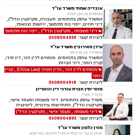
ותאונות, נוטריון.
עובדיה שמחי משרד עו"ד
המחתרת 18, אבן יהודה
המשרד עוסק בתחומים: תעבורה, מקרקעין ונדל"ן,
דיני חוזים, ייפוי כוח מתמשך, ירושות וצוואות,
הסכמי ממון, אלימות במשפחה, מחיקת רישום פלילי
דיני משפחה
,
מקרקעין ונדל"ן
,
ייפוי כוח מתמשך
ליצירת קשר:
0508004939
עידן מאירוביץ משרד עו"ד
רוטשילד 30, נס ציונה
המשרד עוסק בתחומים: מומחים לדין הזר, דין סיני,
קניין רוחני, דיני חברות.
מומחים לדין הזר
,
הדין הסיני (China Law)
,
קניין
רוחני
ליצירת קשר:
0508004918
מוטי ימין חברת עורכי דין ונוטריון
הרצל 7, נתניה
משרד עוסק בתחומים: דיני משפחה ומעמד אישי,
מקרקעין ונדל"ן, התחדשות עירונית, ליטיגציה
אזרחית-מסחרית, סכסוכים חוזיים, סכסוכים כספיים,
דיני משפחה
,
מעמד אישי
,
מקרקעין ונדל"ן
דיני חברות, ירושות וצוואות, ייפוי כוח מתמשך,
ליצירת קשר:
0508004893
גישור.
מורן כלפון משרד עו"ד
יצחק בן צבי 10 קומה 8 מגדל הרכבת, באר שבע