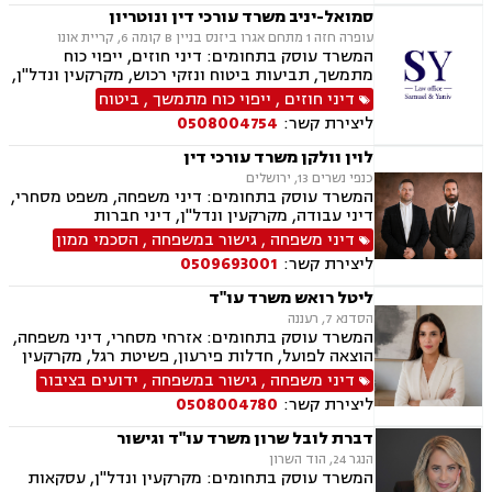
עבירה.
סמואל-יניב משרד עורכי דין ונוטריון
עופרה חזה 1 מתחם אגרו ביזנס בניין B קומה 6, קריית אונו
המשרד עוסק בתחומים: דיני חוזים, ייפוי כוח
מתמשך, תביעות ביטוח ונזקי רכוש, מקרקעין ונדל"ן,
תמ"א 38, לשון הרע, ירושות וצוואות, מושבים
דיני חוזים
,
ייפוי כוח מתמשך
,
ביטוח
וקיבוצים, קבוצות רכישה, ליקוי בניה, פינוי בינוי,
ליצירת קשר:
0508004754
פינוי מושכר, עסקאות מכר דירה, מגרשים לבניה,
נחלות ומשקים במושבים, רשות מקרקעי ישראל,
לוין וולקן משרד עורכי דין
העברה בין דורית, בן ממשיך, נזקי גוף ותאונות,
כנפי נשרים 13, ירושלים
תאונות דרכים, תאונות עבודה, תאונות תלמידים,
המשרד עוסק בתחומים: דיני משפחה, משפט מסחרי,
אובדן כושר עבודה, תאונות עקב רשלנות.
דיני עבודה, מקרקעין ונדל"ן, דיני חברות
דיני משפחה
,
גישור במשפחה
,
הסכמי ממון
ליצירת קשר:
0509693001
ליטל רואש משרד עו"ד
הסדנא 7, רעננה
המשרד עוסק בתחומים: אזרחי מסחרי, דיני משפחה,
הוצאה לפועל, חדלות פירעון, פשיטת רגל, מקרקעין
ונדל"ן, ייפוי כוח מתמשך, צבא ומשרד הביטחון,
דיני משפחה
,
גישור במשפחה
,
ידועים בציבור
ביטוח לאומי.
ליצירת קשר:
0508004780
דברת לובל שרון משרד עו"ד וגישור
הנגר 24, הוד השרון
המשרד עוסק בתחומים: מקרקעין ונדל"ן, עסקאות