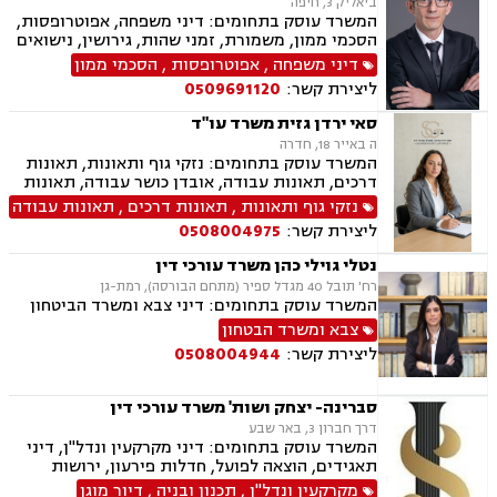
ביאליק 3, חיפה
דירה, עסקאות מכר יד שניה מקבלן, משפט מסחרי,
המשרד עוסק בתחומים: דיני משפחה, אפוטרופסות,
דיני חברות, ליטיגציה מסחרית ונדל"נית, דיני
הסכמי ממון, משמורת, זמני שהות, גירושין, נישואים
עמותות
אזרחיים, חלוקת רכוש, מעמד אישי, תיאום הורי,
דיני משפחה
,
אפוטרופסות
,
הסכמי ממון
ניכור הורי, ירושות וצוואות, ייפוי כוח מתמשך.
ליצירת קשר:
0509691120
סאי ירדן גזית משרד עו"ד
ה באייר 18, חדרה
המשרד עוסק בתחומים: נזקי גוף ותאונות, תאונות
דרכים, תאונות עבודה, אובדן כושר עבודה, תאונות
תלמידים, תאונות ספורט, תאונות עקב רשלנות, צבא
נזקי גוף ותאונות
,
תאונות דרכים
,
תאונות עבודה
ומשרד הביטחון, תביעות ביטוח ונזקי רכוש, ביטוח
ליצירת קשר:
0508004975
סיעודי, פנסיה, הורות חד מינית, גישור
נטלי גוילי כהן משרד עורכי דין
רח' תובל 40 מגדל ספיר (מתחם הבורסה), רמת-גן
המשרד עוסק בתחומים: דיני צבא ומשרד הביטחון
צבא ומשרד הבטחון
ליצירת קשר:
0508004944
סברינה- יצחק ושות' משרד עורכי דין
דרך חברון 3, באר שבע
המשרד עוסק בתחומים: דיני מקרקעין ונדל"ן, דיני
תאגידים, הוצאה לפועל, חדלות פירעון, ירושות
וצוואת.
מקרקעין ונדל"ן
,
תכנון ובניה
,
דיור מוגן