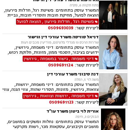
פתח תקווה 6, נתניה
המשרד עוסק בתחומים: פשיטת רגל, חדלות פירעון,
הוצאה לפועל, מחיקת חובות והסדרי חובות, גביית
חובות, ירושות וצוואות, ייפוי כוח מתמשך, דיני
פשיטת רגל
,
חדלות פירעון
,
הוצאה לפועל
חברות, פירוקים והקפאת הליכים, מיזוגים ורכישות,
ליצירת קשר:
0509693039
ליווי עסקי, ליווי מיזמי סטרטאפ.
דניאל סוויסה משרד עורכי דין וגישור
שדרות הרכס 13 מגדלי פלטינום, מודיעין מכבים רעות
המשרד עוסק בתחומים: דיני משפחה, גירושין,
ידועים בציבור, הסכמי ממון, מזונות, חלוקת רכוש,
מעמד אישי, תיאום הורי, זמני שהות (החזקת ילדים),
דיני משפחה
,
גישור במשפחה
,
גירושין
אלימות במשפחה, ניכור הורי, אפוטרופסות, ירושות
ליצירת קשר:
0509691124
וצוואות, גישור במשפחה, ליטיגציה, ייפוי כוח
מתמשך.
דנה סיבוני משרד עורכי דין
משה לוי 5, רמלה
המשרד עוסק בתחומים: דיני משפחה, ירושות,
צוואות, גירושין, מזונות, הסדרי שהות, צווי הגנה, צווי
מניעה, הסכמי ממון, עריכת הסכמים משפטיים,
דיני משפחה
,
ירושות וצוואות
,
גירושין
אפוטרופסות, חלוקת רכוש, מעמד אישי, ייפוי כוח
ליצירת קשר:
0509691123
מתמשך.
אורית לוי ביטון משרד עו"ד
הבנקים 3, חיפה
המשרד עוסק בתחומים: נחלות ומשקים במושבים,
מושבים וקיבוצים, עסקאות מכר, רשות מקרקעי