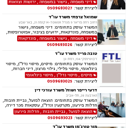
בציבור, אפוטרופסות, הסכמי ממון, מזונות, משמורת,
דיני משפחה
,
גישור במשפחה
,
ירושות וצוואות
גירושין, הורות חד מינית, נישואים אזרחיים, ידועים
ליצירת קשר:
0509693027
בציבור, חלוקת רכוש, מעמד אישי, תיאום הורי, זמני
שהות, עסקאות מתנה, גישור ובוררויות, גישור עסקי,
שמואל צרפתי משרד עו"ד
דיני חברות, סכסוך בין בעלי מניות, דיני צרכנות
רחוב רחה פריאר 9 מגדל M-TOWER קומה 21, באר שבע
ותיירות, משפט אזרחי, סכסוך שכנים.
המשרד עוסק בתחומים: דיני משפחה, גישור
במשפחה, פונדקאות, ידועים בציבור, אפוטרופסות,
הסכמי ממון, אבהות, מזונות, משמורת, גירושין,
דיני משפחה
,
גישור במשפחה
,
פונדקאות
הורות חד מינית, נישואים אזרחיים, חוק הנוער,
ליצירת קשר:
0509693026
אימוץ, חלוקת רכוש, מעמד אישי, תיאום הורי, חטיפת
ילדים, זמני שהות (החזקת ילדים), אומנה, ניכור הורי,
טובה פריד משרד עו"ד
עסקאות מתנה, פלילי, הטרדה מינית, עבירות מין,
ז'בוטינסקי 134, רמת-גן
צווארון לבן, עבירות מס, הלבנת הון רישוי נשק, ייצוג
המשרד עוסק בתחומים: מיסים, מיסוי נדל"ן, מיסוי
קטינים, אלימות במשפחה, עבירות סמים, ועדת
בינלאומי, מיסוי פלילי, גילוי מרצון, דיני חברות,
שחרורים, עבירות סייבר, סירוב ויזה לארה"ב, מחיקת
רישום חברות, פירוקים והקפאת הליכים, סכסוך בין
מיסים
,
מיסוי נדל"ן
,
מיסוי בינלאומי
רישום פלילי הסגרה ופשיעה בינלאומית, נפגעי
בעלי מניות, עסקאות מכר דירה, ירושות וצוואות,
עבירה.
ליצירת קשר:
0509693025
עיזבונות, ייפוי כוח מתמשך.
דרעי רייפר ושות' משרד עורכי דין
הארבעה 28, תל-אביב
המשרד עוסק בתחומים: הוצאה לפועל, גביית חובות,
חדלות פירעון, מקרקעין ונדל"ן, עסקאות מכר דירה,
דיני משפחה, חלוקת רכוש, דיני חוזים, ירושות
הוצאה לפועל
,
גביית חובות
,
חדלות פירעון
וצוואות.
ליצירת קשר:
0509693023
מור טורג’מן משרד עו"ד