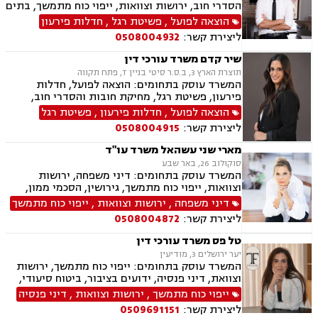
הסדרי חוב, ירושות וצוואות, ייפוי כוח מתמשך, בתים
משותפים, עסקאות מכר דירה, ליטיגציה, לשון הרע,
הוצאה לפועל
,
פשיטת רגל
,
חדלות פירעון
מיסים
ליצירת קשר:
0508004932
שיר קדם משרד עורכי דין
תוצרת הארץ 3, ב.ס.ר סיטי בניין T, פתח תקווה
המשרד עוסק בתחומים: הוצאה לפועל, חדלות
פירעון, פשיטת רגל, מחיקת חובות והסדרי חוב,
ירושות וצוואות, ייפוי כוח מתמשך
הוצאה לפועל
,
חדלות פירעון
,
פשיטת רגל
ליצירת קשר:
0508004915
מארי שני עשהאל משרד עו"ד
סוקולוב 26, באר שבע
המשרד עוסק בתחומים: דיני משפחה, ירושות
וצוואות, ייפוי כוח מתמשך, גירושין, הסכמי ממון,
נישואים אזרחיים, מעמד אישי, אפוטרופסות, מזונות,
דיני משפחה
,
ירושות וצוואות
,
ייפוי כוח מתמשך
התנגדויות לצוואות, הסכמים, בוררות
ליצירת קשר:
0508004872
טל פס משרד עורכי דין
יער ירושלים 3, מודיעין
המשרד עוסק בתחומים: ייפוי כוח מתמשך, ירושות
וצוואת, דיני פנסיה, ידועים בציבור, ביטוח סיעודי,
תביעות ביטוח ונזקי רכוש
ייפוי כוח מתמשך
,
ירושות וצוואות
,
דיני פנסיה
ליצירת קשר:
0509691151