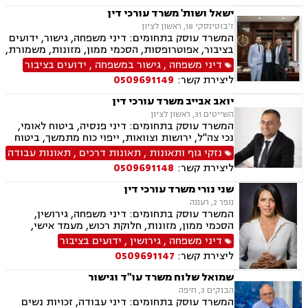
ישאל ושות' משרד עורכי דין
ז'בוטינסקי 18, ראשון לציון
המשרד עוסק בתחומים: דיני משפחה, גישור, ידועים
בציבור, אפוטרופסות, הסכמי ממון, מזונות, משמורת,
גירושין, טוען רבני, חלוקת רכוש, מעמד אישי, זמני
דיני משפחה
,
גישור במשפחה
,
ידועים בציבור
שהות, אומנה, ניכור הורי, מקרקעין ונדל"ן, ליקויי
ליצירת קשר:
0509691149
בניה, עסקאות מכר דירה, דיני חברות, מסחרי אזרחי,
צווי מניעה, הוצאה לפועל ירושות וצוואות, גישור
יואב אבייב משרד עורכי דין
עסקי, סכסוכי שכנים
השייטים 31, ראשון לציון
המשרד עוסק בתחומים: דיני פנסיה, ביטוח לאומי,
נכי צה"ל, ירושות וצוואות, ייפוי כוח מתמשך, ביטוח
סיעודי, תביעות ביטוח ונזקי רכוש, נזקי גוף ותאונות,
נזקי גוף ותאונות
,
תאונות דרכים
,
תאונות עבודה
תאונות דרכים, תאונות עבודה, בריאות הנפש, אובדן
ליצירת קשר:
0509691148
כושר עבודה, תאונות תלמידים, רשלנות רפואית.
שני נורי משרד עורכי דין
נופר 2, רעננה
המשרד עוסק בתחומים: דיני משפחה, גירושין,
הסכמי ממון, מזונות, חלוקת רכוש, מעמד אישי,
תיאום הורי, זמני שהות, אלימות במשפחה, ניכור
דיני משפחה
,
גירושין
,
ידועים בציבור
הורי, אפוטרופסות, ירושות וצוואות, גישור במשפחה,
ליצירת קשר:
0509691147
ליטיגציה, ייפוי כוח מתמשך
שמואל שלוח משרד עו"ד וגישור
הבנקים 3, חיפה
המשרד עוסק בתחומים: דיני עבודה, זכויות נשים