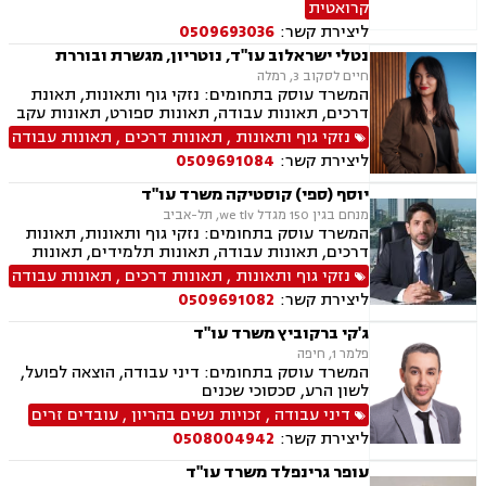
קרואטית
ירושות וצוואות, תמ"א 38
ליצירת קשר:
0509693036
נטלי ישראלוב עו"ד, נוטריון, מגשרת ובוררת
חיים לסקוב 3, רמלה
המשרד עוסק בתחומים: נזקי גוף ותאונות, תאונת
דרכים, תאונות עבודה, תאונות ספורט, תאונות עקב
רשלנות, תאונות תלמידים, ביטוח לאומי, גישור,
נזקי גוף ותאונות
,
תאונות דרכים
,
תאונות עבודה
רשלנות רפואית הריון ולידה, ירושות וצוואות, ייפוי
ליצירת קשר:
0509691084
כוח מתמשך, ביטוח סיעודי, נפגעי עבירה, בריאות
הנפש,
יוסף (ספי) קוסטיקה משרד עו"ד
מנחם בגין 150 מגדל we tlv, תל-אביב
המשרד עוסק בתחומים: נזקי גוף ותאונות, תאונות
דרכים, תאונות עבודה, תאונות תלמידים, תאונות
ספורט, תאונות עקב רשלנות, ביטוח לאומי, רשלנות
נזקי גוף ותאונות
,
תאונות דרכים
,
תאונות עבודה
רפואית, אובדן כושר עבודה
ליצירת קשר:
0509691082
ג'קי ברקוביץ משרד עו"ד
פלמר 1, חיפה
המשרד עוסק בתחומים: דיני עבודה, הוצאה לפועל,
לשון הרע, סכסוכי שכנים
דיני עבודה
,
זכויות נשים בהריון
,
עובדים זרים
ליצירת קשר:
0508004942
עופר גרינפלד משרד עו"ד