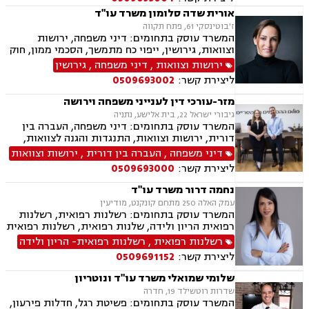
אורית שדה סלומון משרד עו"ד
ז'בוטינסקי 61, פתח תקווה
המשרד עוסק בתחומים: דיני משפחה, ירושות
וצוואות, גירושין, ייפוי כח מתמשך, הסכמי ממון, חוק
הנוער, פירוק שיתוף, משמורת, זמני שהות, הסכם
ירושות וצוואות
,
דיני משפחה
,
גירושין
חיים משותפים, מעמד אישי, מזונות, אלימות
ליצירת קשר:
0509693002
במשפחה, צווי הגנה, אימוץ, אפוטרופסות, ניכור הורי,
הורות חד מינית, עסקאות מתנה, העברה בין דורית,
מזר-עורכי דין לענייני משפחה וירושה
פונדקאות, חטיפת ילדים, ידועים בציבור, ייצוג
גיבורי ישראל 22, בית אלישע, נתניה
קטינים, גישור במשפחה
המשרד עוסק בתחומים: דיני משפחה, העברה בין
דורית, ירושות וצוואות, התנגדות והגנה לצוואות,
ייפוי כוח מתמשך, הסכמי ממון, גישור במשפחה,
דיני משפחה
,
העברה בין דורית
,
ירושות וצוואות
ידועים בציבור, אפוטרופסות, אבהות, מזונות,
ליצירת קשר:
0509693000
משמורת, גירושין, הורות חד מינית, חוק הנוער,
חלוקת רכוש, זמני שהות, ניכור הורי, גישור
נחמה דרור משרד עו"ד
ובוררויות.
עמק האלה 250 מתחם קונקנט, מודיעין
המשרד עוסק בתחומים: רשלנות רפואית, רשלנות
רפואית הריון ולידה, שלנות רפואית, רשלנות רפואית
ילדים.
רשלנות רפואית
,
רשלנות רפואית- הריון ולידה
ליצירת קשר:
0509691152
שלומי שמואלי משרד עו"ד ונוטריון
שדרות רוטשילד 19, חדרה
המשרד עוסק בתחומים: פשיטת רגל, חדלות פירעון,