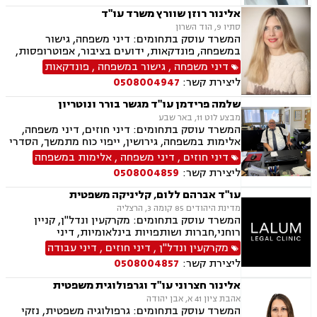
ספורט, לשון הרע, ירושות וצוואות, מיסוי נדל"ן.
אלינור רוזן שוורץ משרד עו"ד
סתיו 9, הוד השרון
המשרד עוסק בתחומים: דיני משפחה, גישור
במשפחה, פונדקאות, ידועים בציבור, אפוטרופסות,
פונדקאות חו"ל גיאורגיה, גירושין, הורות חד מינית,
דיני משפחה
,
גישור במשפחה
,
פונדקאות
חלוקת רכוש, מעמד אישי, תיאום הורי, חטיפת ילדים,
ליצירת קשר:
0508004947
זמני שהות, ניכור הורי, עסקאות במתנה, ייפוי כוח
מתמשך, ירושות וצוואות.
שלמה פרידמן עו"ד מגשר בורר ונוטריון
מבצע לוט 11, באר שבע
המשרד עוסק בתחומים: דיני חוזים, דיני משפחה,
אלימות במשפחה, גירושין, ייפוי כוח מתמשך, הסדרי
ראיה, מזונות, ירושות וצוואות, הסכמי ממון, גישור
דיני חוזים
,
דיני משפחה
,
אלימות במשפחה
במשפחה, חדלות פירעון, דיני עבודה, זכויות נשים
ליצירת קשר:
0508004859
בהריון, עסקאות מכר דירה
עו"ד אברהם ללום, קליניקה משפטית
מדינת היהודים 85 קומה 3, הרצליה
המשרד עוסק בתחומים: מקרקעין ונדל"ן, קניין
רוחני,חברות ושותפויות בינלאומיות, דיני
חברות,מיסוי בינלאומי ותכנון מס,בינה מלאכותית
מקרקעין ונדל"ן
,
דיני חוזים
,
דיני עבודה
(AI) וטכנולוגיה,יישוב סכסוכים ,ביטחון וניהול
ליצירת קשר:
0508004857
משברים,,ייעוץ רגולטורי וחקיקה
אלינור חצרוני עו"ד וגרפולוגית משפטית
אהבת ציון 41 א, אבן יהודה
המשרד עוסק בתחומים: גרפולוגיה משפטית, נזקי