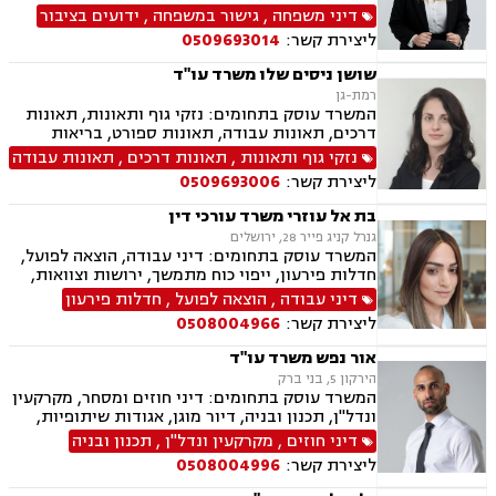
ידועים בציבור, אפוטרופסות, הסכמי ממון, מזונות,
דיני משפחה
,
גישור במשפחה
,
ידועים בציבור
גירושין, הורות חד מינית, נישואים אזרחיים, חלוקת
ליצירת קשר:
0509693014
רכוש, תיאום הורי, זמני שהות (החזקת ילדים), ניכור
הורי, ייפוי כוח מתמשך, ירושות וצוואות
שושן ניסים שלו משרד עו"ד
רמת-גן
המשרד עוסק בתחומים: נזקי גוף ותאונות, תאונות
דרכים, תאונות עבודה, תאונות ספורט, בריאות
הנפש, אובדן כושר עבודה, תאונות תלמידים, תאונות
נזקי גוף ותאונות
,
תאונות דרכים
,
תאונות עבודה
עקב רשלנות, רשלנות רפואית, רשלנות רפואית-
ליצירת קשר:
0509693006
הריון ולידה, רשלנות רפואית - רפואת שיניים, ביטוח
לאומי
בת אל עוזרי משרד עורכי דין
גנרל קניג פייר 28, ירושלים
המשרד עוסק בתחומים: דיני עבודה, הוצאה לפועל,
חדלות פירעון, ייפוי כוח מתמשך, ירושות וצוואות,
ביטוח לאומי
דיני עבודה
,
הוצאה לפועל
,
חדלות פירעון
ליצירת קשר:
0508004966
אור נפש משרד עו"ד
הירקון 5, בני ברק
המשרד עוסק בתחומים: דיני חוזים ומסחר, מקרקעין
ונדל"ן, תכנון ובניה, דיור מוגן, אגודות שיתופיות,
ליקויי בנייה מושבים וקיבוצים, פינוי בינוי, קבוצות
דיני חוזים
,
מקרקעין ונדל"ן
,
תכנון ובניה
רכישה, עסקאות מכר דירה, פינוי מושכר, הפקעת
ליצירת קשר:
0508004996
קרקעות, מגרשים לבניה דיירות מוגנת, נחלות
ומשקים במושבים, רשות מקרקעי ישראל, צווי