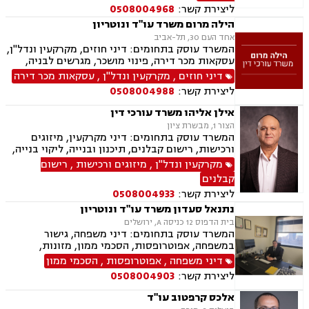
ליצירת קשר:
0508004968
הילה מרום משרד עו"ד ונוטריון
אחד העם 30, תל-אביב
המשרד עוסק בתחומים: דיני חוזים, מקרקעין ונדל"ן,
עסקאות מכר דירה, פינוי מושכר, מגרשים לבניה,
מיסוי מקרקעין, ירושות וצוואת, ייפוי כוח מתמשך,
דיני חוזים
,
מקרקעין ונדל"ן
,
עסקאות מכר דירה
נוטריון.
ליצירת קשר:
0508004988
אילן אליהו משרד עורכי דין
הצור 1, מבשרת ציון
המשרד עוסק בתחומים: דיני מקרקעין, מיזוגים
ורכישות, רישום קבלנים, תיכנון ובנייה, ליקוי בנייה,
מגרשים לבנייה.
מקרקעין ונדל"ן
,
מיזוגים ורכישות
,
רישום
קבלנים
ליצירת קשר:
0508004933
נתנאל סעדון משרד עו"ד ונוטריון
בית הדפוס 12 כניסה A, ירושלים
המשרד עוסק בתחומים: דיני משפחה, גישור
במשפחה, אפוטרופסות, הסכמי ממון, מזונות,
משמורת, גירושין, טוען רבני, חלוקת רכוש, מעמד
דיני משפחה
,
אפוטרופסות
,
הסכמי ממון
אישי, תיאום הורי, זמני שהות, ניכור הורי, עסקאות
ליצירת קשר:
0508004903
מתנה, ידועים בציבור, ירושות וצוואות, נוטריון, ייפוי
כוח מתמשך, הוצאה לפועל, חדלות פירעון, תביעות
אלכס קרפטוב עו"ד
מסחריות, דיני חוזים, מקרקעין ונדל"ן, עסקאות מכר