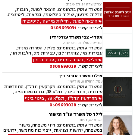
יצחק שדה 34, תל-אביב
המשרד עוסק בתחומים: הוצאה לפועל, חובות,
חדלות פירעון, שילוח בינלאומי, בנקאות, ליטיגציה.
הוצאה לפועל
,
חדלות פירעון
,
ליטיגציה
ליצירת קשר:
0509693031
אסדי- צבי משרד עורכי דין
הנרייטה סולד 8, באר שבע
המשרד עוסק בתחומים: פלילי, הטרדה מינית,
עבירות מין, צווארון לבן, עבירות מס, הלבנת הון,
רישוי נשק, ייצוג קטינים, אלימות במשפחה, עבירות
פלילי
,
הטרדה מינית
,
עבירות מין
סמים, ועדת שחרורים, עבירות סייבר, סירוב ויזה
ליצירת קשר:
0509693029
לארה"ב, מחיקת רישום פלילי, הסגרה ופשיעה
בינלאומית, נפגעי עבירה, תעבורה, נהיגה בשכרות,
אילוז משרד עורכי דין
המכון הרפואי לבטיחות בדרכים, שלילת רישיון
עמק החולה 8, מודיעין
נהיגה, פסילת רישיון מנהלית.
המשרד עוסק בתחומים: מקרקעין ונדל"ן, התחדשות
עירונית, פינוי בינוי, תמ"א 38, בתים משותפים,
מגרשים לבנייה, עסקאות מכר דירה
מקרקעין ונדל"ן
,
תמ"א 38
,
פינוי בינוי
ליצירת קשר:
0509693028
לילך טל משרד עו"ד וגישור
השחר 47, רעננה
המשרד עוסק בתחומים: דיני משפחה, גישור
במשפחה, ירושות וצוואות, ייפוי כוח מתמשך, ידועים