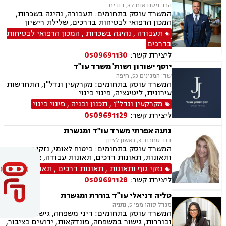
הרב ניסנבאום 37, בת ים
המשרד עוסק בתחומים: תעבורה, נהיגה בשכרות,
המכון הרפואי לבטיחות בדרכים, שלילת רישיון
נהיגה, פסילת רישיון מנהלית
תעבורה
,
נהיגה בשכרות
,
המכון הרפואי לבטיחות
בדרכים
ליצירת קשר:
0509691130
יוסף ישורון ושות' משרד עו"ד
שד' המגינים 53, חיפה
המשרד עוסק בתחומים: מקרקעין ונדל"ן, התחדשות
עירונית, ליטיגציה, פינוי בינוי
מקרקעין ונדל"ן
,
תכנון ובניה
,
פינוי בינוי
ליצירת קשר:
0509691129
נועה אפרתי משרד עו"ד ומגשרת
דוד סחרוב 3, ראשון לציון
המשרד עוסק בתחומים: ביטוח לאומי, נזקי גוף
ותאונות, תאונות דרכים, תאונות עבודה, אובדן כושר
עבודה, תאונות תלמידים, תאונות עקב רשלנות,
נזקי גוף ותאונות
,
תאונות דרכים
,
תאונות עבודה
רשלנות רפואית, רשלנות רפואית- הריון ולידה,
ליצירת קשר:
0509691128
רשלנות רפואית - רפואת שיניים, צבא ומשרד
הבטחון, נכי צה"ל, משפט צבאי.
טליה דניאלי עו"ד בוררת ומגשרת
מגדל סוהו מפי 5, נתניה
המשרד עוסק בתחומים: דיני משפחה, גישור
ובוררות, גישור במשפחה, פונדקאות, ידועים בציבור,