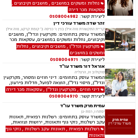
ישראל, מיסוי מקרקעין, הסדרת נחלות, עסקאות
נחלות ומשקים במושבים
,
מושבים וקיבוצים
,
פל"ח (פעילות לא חקלאית), ייפוי כוח מתמשך,
עסקאות מכר דירה
ירושות וצוואות.
ליצירת קשר:
0508004982
זהר שדה משרד עורכי דין
קריית התקשורת נווה אילן בנין c’ כניסה ב׳ קומת קרקע, נווה אילן
המשרד עוסק בתחומים: מקרקעין ונדל"ן, מושבים
וקיבוצים, נחלות ומשקים במושבים, עסקאות מכר
דירה, מיסוי נדל"ן, ייפוי כוח מתמשך, הסכמי ממון,
מקרקעין ונדל"ן
,
מושבים וקיבוצים
,
נחלות
חלוקת רכוש, עסקאות מתנה, אפוטרופסות, רשויות
ומשקים במושבים
מקומיות, אגודות שיתופיות, גישור ובוררות, דיני
ליצירת קשר:
0508004971
חוזים.
אוראל דור משרד עו"ד
סוקולוב 31, הרצליה
המשרד עוסק בתחומים: דיני חוזים ומסחר, מקרקעין
ונדל"ן, מיסוי נדל"ן, הוצאה לפועל, חדלות פירעון,
גביית חובות, משפט אזרחי.
דיני חוזים
,
מקרקעין ונדל"ן
,
עסקאות מכר דירה
ליצירת קשר:
0508004970
עמית מרק משרד עו"ד
יפתח 1, רמת-גן
המשרד עוסק בתחומים: רשלנות רפואית, תאונות
עקב רשלנות, נזקי גוף ותאונות, ירושות וצוואות,
ייפוי כוח מתמשך, דיני חוזים
רשלנות רפואית
,
תאונות עקב רשלנות
,
נזקי גוף
ותאונות