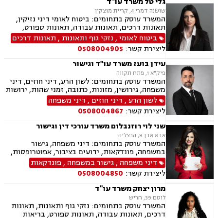
גלי טל משרד עו"ד
הריסה, רישום קבלנים, בתים משותפים נדל"ן
שושנה דמרי 4, קריית מוצקין
ביהודה ושומרון, דיני תאגידים, אזרחי מסחרי, נזקי
המשרד עוסק בתחומים: ביטוח לאומי דיני נזיקין,
רכוש.
תאונות דרכים, תאונות עבודה, תאונות ספורט,
בריאות הנפש אובדן כושר עבודה, תאונות תלמידים,
ביטוח לאומי
,
נזקי גוף ותאונות
,
תאונות דרכים
תאונות עקב רשלנות, צבא ומשרד הביטחון.
ליצירת קשר:
0508004905
עידן בועז משרד עו"ד וגישור
פיק"א 1, פתח תקווה
המשרד עוסק בתחומים: לשון הרע, דיני חוזים, דיני
משפחה, גירושין, מזונות, כתובה, זמני שהות, ירושות
וצוואת, הסכמי ממון, ייפוי כוח מתמשך, חלוקת רכוש,
לשון הרע
,
דיני חוזים
,
דיני משפחה
ידועים בציבור, אפוטרופסות, צווי הרחקה, הגנת
ליצירת קשר:
0508004867
הפרטיות, פינוי מושכר, מקרקעין ונדל"ן, עסקאות
מכר דירה.
שני לוי רוזנבלום משרד עורכי דין וגישור
אבא אבן 8, הרצליה
המשרד עוסק בתחומים: דיני משפחה, גישור
במשפחה, פונדקאות, ידועים בציבור, אפוטרופסות,
הסכמי ממון, אבהות, מזונות, משמורת, גירושין,
דיני משפחה
,
גישור במשפחה
,
פונדקאות
הורות חד מינית, נישואים אזרחיים, חוק הנוער,
ליצירת קשר:
0508004850
אימוץ, חלוקת רכוש, מעמד אישי, תיאום הורי, חטיפת
ילדים, זמני שהות (החזקת ילדים), אומנה, ניכור הורי,
מרון יצחק משרד עו"ד
עסקאות מתנה.
לוטם 39, חריש
המשרד עוסק בתחומים: נזקי גוף ותאונות, תאונות
דרכים, תאונות עבודה, תאונות ספורט, בריאות