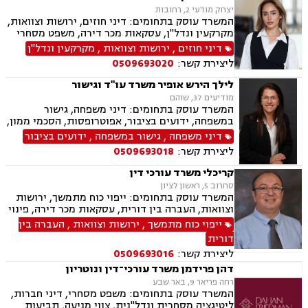
יצחק מודעי 2, רחובות
המשרד עוסק בתחומים: דיני חוזים, ירושות וצוואות,
מקרקעין ונדל"ן, עסקאות מכר דירה, משפט מסחרי
דיני חוזים
,
ירושות וצוואות
,
מקרקעין ונדל"ן
ליצירת קשר:
0509693020
לילך הירש אופיר משרד עו"ד וגישור
מודיעים 37, שוהם
המשרד עוסק בתחומים: דיני משפחה, גישור
במשפחה, ידועים בציבור, אפוטרופסות, הסכמי ממון,
מזונות, משמורת, גירושין, נישואים אזרחיים, חלוקת
דיני משפחה
,
גישור במשפחה
,
ידועים בציבור
רכוש, מעמד אישי, תיאום הורי, זמני שהות, ניכור
ליצירת קשר:
0509693018
הורי, ירושות וצוואות, ייפוי כוח מתמשך, לשון הרע,
דיני עבודה
קריכלי משרד עורכי דין
סחרוב 5, ראשון לציון
המשרד עוסק בתחומים: ייפוי כוח מתמשך, ירושות
וצוואות, העברה בין דורית, עסקאות מכר דירה, פינוי
מושכר, דיני עבודה.
ייפוי כוח מתמשך
,
ירושות וצוואות
,
העברה בין
דורית
ליצירת קשר:
0509693016
דהן פרידמן משרד עורכי־דין ונוטריון
רחה פריאר 9, באר שבע
המשרד עוסק בתחומים: משפט מסחרי, דיני חברות,
ליטיגציה מסחרית ונדל"נית, צווי מניעה, תביעות