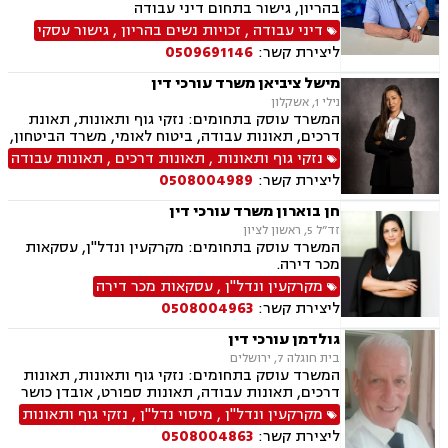
בהריון, גישור בתחום דיני עבודה
דיני עבודה
,
זכויות נשים בהריון
,
גישור עסקי
ליצירת קשר:
0509691146
מישל ציביאן משרד עורכי דין
נילי 1, אשקלון
המשרד עוסק בתחומים: נזקי גוף ותאונות, תאונת
דרכים, תאונות עבודה, ביטוח לאומי, משרד הביטחון,
נכי צה"ל, נזקי רכוש, ירושות וצוואות, ייפוי כוח
נזקי גוף ותאונות
,
תאונות דרכים
,
תאונות עבודה
מתמשך, תאונות עקב רשלנות, תאונות תלמידים.
ליצירת קשר:
0508004989
חן בוארון משרד עורכי דין
זד”ל 5, ראשון לציון
המשרד עוסק בתחומים: מקרקעין ונדל"ן, עסקאות
מכר דירה.
מקרקעין ונדל"ן
,
עסקאות מכר דירה
ליצירת קשר:
0508004963
גולדמן עורכי דין
בית חוגלה 7, ירושלים
המשרד עוסק בתחומים: נזקי גוף ותאונות, תאונות
דרכים, תאונות עבודה, תאונות ספורט, אובדן כושר
עבודה, תאונות עקב רשלנות, תביעות ביטוח ונזקי
מקרקעין ונדל"ן
,
מיסוי נדל"ן
,
נזקי גוף ותאונות
רכוש, ביטוח לאומי, רשלנות רפואית, מקרקעין
ליצירת קשר:
0508004863
ונדל"ן, אזרחות זרה ודרכון זר, דיני חוזים, דיני