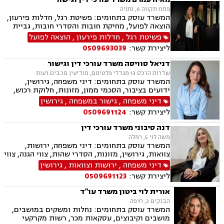
פתח תקווה 6, נתניה
המשרד עוסק בתחומים: פשיטת רגל, חדלות פירעון,
הוצאה לפועל, מחיקת חובות והסדרי חובות, גביית
חובות, ירושות וצוואות, ייפוי כוח מתמשך, דיני
פשיטת רגל
,
חדלות פירעון
,
הוצאה לפועל
חברות, פירוקים והקפאת הליכים, מיזוגים ורכישות,
ליצירת קשר:
0509693039
ליווי עסקי, ליווי מיזמי סטרטאפ.
דניאל סוויסה משרד עורכי דין וגישור
שדרות הרכס 13 מגדלי פלטינום, מודיעין מכבים רעות
המשרד עוסק בתחומים: דיני משפחה, גירושין,
ידועים בציבור, הסכמי ממון, מזונות, חלוקת רכוש,
מעמד אישי, תיאום הורי, זמני שהות (החזקת ילדים),
דיני משפחה
,
גישור במשפחה
,
גירושין
אלימות במשפחה, ניכור הורי, אפוטרופסות, ירושות
ליצירת קשר:
0509691124
וצוואות, גישור במשפחה, ליטיגציה, ייפוי כוח
מתמשך.
דנה סיבוני משרד עורכי דין
משה לוי 5, רמלה
המשרד עוסק בתחומים: דיני משפחה, ירושות,
צוואות, גירושין, מזונות, הסדרי שהות, צווי הגנה, צווי
מניעה, הסכמי ממון, עריכת הסכמים משפטיים,
דיני משפחה
,
ירושות וצוואות
,
גירושין
אפוטרופסות, חלוקת רכוש, מעמד אישי, ייפוי כוח
ליצירת קשר:
0509691123
מתמשך.
אורית לוי ביטון משרד עו"ד
הבנקים 3, חיפה
המשרד עוסק בתחומים: נחלות ומשקים במושבים,
מושבים וקיבוצים, עסקאות מכר, רשות מקרקעי