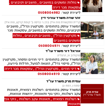
ישראל, מיסוי מקרקעין, הסדרת נחלות, עסקאות
נחלות ומשקים במושבים
,
מושבים וקיבוצים
,
פל"ח (פעילות לא חקלאית), ייפוי כוח מתמשך,
עסקאות מכר דירה
ירושות וצוואות.
ליצירת קשר:
0508004982
זהר שדה משרד עורכי דין
קריית התקשורת נווה אילן בנין c’ כניסה ב׳ קומת קרקע, נווה אילן
המשרד עוסק בתחומים: מקרקעין ונדל"ן, מושבים
וקיבוצים, נחלות ומשקים במושבים, עסקאות מכר
דירה, מיסוי נדל"ן, ייפוי כוח מתמשך, הסכמי ממון,
מקרקעין ונדל"ן
,
מושבים וקיבוצים
,
נחלות
חלוקת רכוש, עסקאות מתנה, אפוטרופסות, רשויות
ומשקים במושבים
מקומיות, אגודות שיתופיות, גישור ובוררות, דיני
ליצירת קשר:
0508004971
חוזים.
אוראל דור משרד עו"ד
סוקולוב 31, הרצליה
המשרד עוסק בתחומים: דיני חוזים ומסחר, מקרקעין
ונדל"ן, מיסוי נדל"ן, הוצאה לפועל, חדלות פירעון,
גביית חובות, משפט אזרחי.
דיני חוזים
,
מקרקעין ונדל"ן
,
עסקאות מכר דירה
ליצירת קשר:
0508004970
עמית מרק משרד עו"ד
יפתח 1, רמת-גן
המשרד עוסק בתחומים: רשלנות רפואית, תאונות
עקב רשלנות, נזקי גוף ותאונות, ירושות וצוואות,
ייפוי כוח מתמשך, דיני חוזים
רשלנות רפואית
,
תאונות עקב רשלנות
,
נזקי גוף
ותאונות