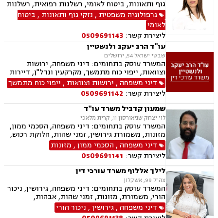
גוף ותאונות, ביטוח לאומי, רשלנות רפואית, רשלנות
רפואית שיניים, תאונות דרכים, תאונות עבודה,
גרפולוגיה משפטית
,
נזקי גוף ותאונות
,
ביטוח
תאונות תלמידים, נזקי גוף, אובדן כושר עבודה,
לאומי
תאונות אישיות, תאונות עקב רשלנות, בריאות
ליצירת קשר:
0509691143
הנפש, נפגעי עבירה
עו"ד הרב יעקב ולנשטיין
שבטי ישראל 54, ירושלים
המשרד עוסק בתחומים: דיני משפחה, ירושות
וצוואות, ייפוי כוח מתמשך, מקרקעין ונדל"ן, דיירות
מוגנת, עסקאות מכר דירה
דיני משפחה
,
ירושות וצוואות
,
ייפוי כוח מתמשך
ליצירת קשר:
0509691142
שמעון קדביל משרד עו"ד
לוי יצחק שניאורסון 11, קרית מלאכי
המשרד עוסק בתחומים: דיני משפחה, הסכמי ממון,
מזונות, משמורת גירושין, זמני שהות, חלוקת רכוש,
מעמד אישי, ניכור הורי, העברת בין דורית, ירושות
דיני משפחה
,
הסכמי ממון
,
מזונות
וצוואות, ייפוי כוח מתמשך, דיני חוזים, נדל"ן
ליצירת קשר:
0509691141
ומקרקעין, עסקאות מכר דירה, פינוי מושכר
לילך אללוף משרד עורכי דין
צה"ל 99, אשקלון
המשרד עוסק בתחומים: דיני משפחה, גירושין, ניכור
הורי, משמורת, מזונות, זמני שהות, אבהות,
אפוטרופסות, גישור, חוק הנוער, חלוקת רכוש, ייפוי
דיני משפחה
,
גירושין
,
ניכור הורי
כוח מתמשך חדלות פירעון, הוצאה לפועל, מחיקת