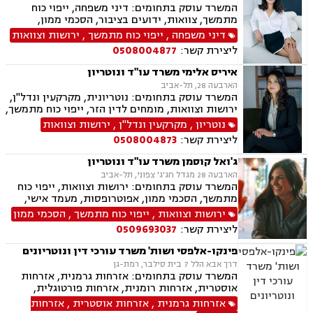
המשרד עוסק בתחומים: דיני משפחה, ייפוי כוח
מתמשך, צוואות, ידועים בציבור, הסכמי ממון,
אבהות, מזונות, משמורת, גירושין, נישואים אזרחיים,
דיני משפחה
,
ייפוי כוח מתמשך
,
ירושות וצוואות
ניכור הורי
ליצירת קשר:
0508004877
איריס אלימי משרד עו"ד ונוטריון
הארבעה 28, תל-אביב
המשרד עוסק בתחומים: נוטריונית, מקרקעין ונדל"ן,
ירושות וצוואות, מומחים לדין הזר, ייפוי כוח מתמשך,
מיסים, תמ"א 38, אזרחות זרה ודרכון זר.
נוטריון
,
מקרקעין ונדל"ן
,
ירושות וצוואות
ליצירת קשר:
0508004873
ג'ואל קוסמן משרד עו"ד ונוטריון
הארבעה 28 מגדל חג'ג' צפוני, תל-אביב
המשרד עוסק בתחומים: ירושות וצוואות, ייפוי כוח
מתמשך, הסכמי ממון, אפוטרופסות, מעמד אישי,
ידועים בציבור, אבהות, חלוקת רכוש, דיני עליה, דיני
ירושות וצוואות
,
ייפוי כוח מתמשך
,
הסכמי ממון
מקרקעין, עסקאות מכר דירה מקבלן או יד שניה,
ליצירת קשר:
0509693037
מיסוי מקרקעין, נוטריון עברית צרפתית אנגלית.
פינקו-אלפסי ושות' משרד עורכי דין ונוטריונים
דרך אבא הלל 7 בית סילבר, רמת-גן
המשרד עוסק בתחומים: אזרחות גרמנית, אזרחות
אוסטרית, אזרחות רומנית, אזרחות פורטוגלית,
אזרחות מרוקאית, אזרחות קרואטית, אזרחות
אזרחות גרמנית
,
אזרחות אוסטרית
,
אזרחות
ספרדית, אזרחות צ'כית, ייפוי כוח מתמשך, נוטריון,