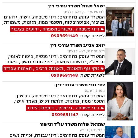
ישאל ושות' משרד עורכי דין
ז'בוטינסקי 18, ראשון לציון
המשרד עוסק בתחומים: דיני משפחה, גישור, ידועים
בציבור, אפוטרופסות, הסכמי ממון, מזונות, משמורת,
גירושין, טוען רבני, חלוקת רכוש, מעמד אישי, זמני
דיני משפחה
,
גישור במשפחה
,
ידועים בציבור
שהות, אומנה, ניכור הורי, מקרקעין ונדל"ן, ליקויי
ליצירת קשר:
0509691149
בניה, עסקאות מכר דירה, דיני חברות, מסחרי אזרחי,
צווי מניעה, הוצאה לפועל ירושות וצוואות, גישור
יואב אבייב משרד עורכי דין
עסקי, סכסוכי שכנים
השייטים 31, ראשון לציון
המשרד עוסק בתחומים: דיני פנסיה, ביטוח לאומי,
נכי צה"ל, ירושות וצוואות, ייפוי כוח מתמשך, ביטוח
סיעודי, תביעות ביטוח ונזקי רכוש, נזקי גוף ותאונות,
נזקי גוף ותאונות
,
תאונות דרכים
,
תאונות עבודה
תאונות דרכים, תאונות עבודה, בריאות הנפש, אובדן
ליצירת קשר:
0509691148
כושר עבודה, תאונות תלמידים, רשלנות רפואית.
שני נורי משרד עורכי דין
נופר 2, רעננה
המשרד עוסק בתחומים: דיני משפחה, גירושין,
הסכמי ממון, מזונות, חלוקת רכוש, מעמד אישי,
תיאום הורי, זמני שהות, אלימות במשפחה, ניכור
דיני משפחה
,
גירושין
,
ידועים בציבור
הורי, אפוטרופסות, ירושות וצוואות, גישור במשפחה,
ליצירת קשר:
0509691147
ליטיגציה, ייפוי כוח מתמשך
שמואל שלוח משרד עו"ד וגישור
הבנקים 3, חיפה
המשרד עוסק בתחומים: דיני עבודה, זכויות נשים