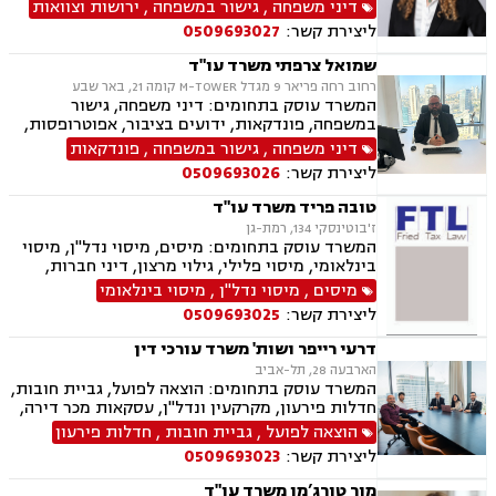
בציבור, אפוטרופסות, הסכמי ממון, מזונות, משמורת,
דיני משפחה
,
גישור במשפחה
,
ירושות וצוואות
גירושין, הורות חד מינית, נישואים אזרחיים, ידועים
ליצירת קשר:
0509693027
בציבור, חלוקת רכוש, מעמד אישי, תיאום הורי, זמני
שהות, עסקאות מתנה, גישור ובוררויות, גישור עסקי,
שמואל צרפתי משרד עו"ד
דיני חברות, סכסוך בין בעלי מניות, דיני צרכנות
רחוב רחה פריאר 9 מגדל M-TOWER קומה 21, באר שבע
ותיירות, משפט אזרחי, סכסוך שכנים.
המשרד עוסק בתחומים: דיני משפחה, גישור
במשפחה, פונדקאות, ידועים בציבור, אפוטרופסות,
הסכמי ממון, אבהות, מזונות, משמורת, גירושין,
דיני משפחה
,
גישור במשפחה
,
פונדקאות
הורות חד מינית, נישואים אזרחיים, חוק הנוער,
ליצירת קשר:
0509693026
אימוץ, חלוקת רכוש, מעמד אישי, תיאום הורי, חטיפת
ילדים, זמני שהות (החזקת ילדים), אומנה, ניכור הורי,
טובה פריד משרד עו"ד
עסקאות מתנה, פלילי, הטרדה מינית, עבירות מין,
ז'בוטינסקי 134, רמת-גן
צווארון לבן, עבירות מס, הלבנת הון רישוי נשק, ייצוג
המשרד עוסק בתחומים: מיסים, מיסוי נדל"ן, מיסוי
קטינים, אלימות במשפחה, עבירות סמים, ועדת
בינלאומי, מיסוי פלילי, גילוי מרצון, דיני חברות,
שחרורים, עבירות סייבר, סירוב ויזה לארה"ב, מחיקת
רישום חברות, פירוקים והקפאת הליכים, סכסוך בין
מיסים
,
מיסוי נדל"ן
,
מיסוי בינלאומי
רישום פלילי הסגרה ופשיעה בינלאומית, נפגעי
בעלי מניות, עסקאות מכר דירה, ירושות וצוואות,
עבירה.
ליצירת קשר:
0509693025
עיזבונות, ייפוי כוח מתמשך.
דרעי רייפר ושות' משרד עורכי דין
הארבעה 28, תל-אביב
המשרד עוסק בתחומים: הוצאה לפועל, גביית חובות,
חדלות פירעון, מקרקעין ונדל"ן, עסקאות מכר דירה,
דיני משפחה, חלוקת רכוש, דיני חוזים, ירושות
הוצאה לפועל
,
גביית חובות
,
חדלות פירעון
וצוואות.
ליצירת קשר:
0509693023
מור טורג’מן משרד עו"ד