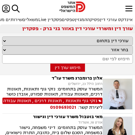


ﱐ
אינדקס עורכי דין
פסיקה
המגזין
טפסים
פסקדין Live
משאלים
שירותים מש
עורך דין ומשרדי עורכי דין באזור בני ברק - פסקדין
חיפוש עורך דין
אלון ברומברג משרד עו"ד
רחוב הילל 23, ירושלים
המשרד עוסק בתחומים: נזקי גוף ותאונות, תאונות
דרכים, תאונות עבודה, תאונות ספורט, אובדן כושר
עבודה, תאונות תלמידים, רשלנות רפואית, רשלנות
נזקי גוף ותאונות
,
תאונות דרכים
,
תאונות עבודה
רפואית- הריון ולידה, ביטוח לאומי
ליצירת קשר:
0509693021
מאי בוטבול משרד עורכי דין וגישור
אורט 18, אשדוד
המשרד עוסק בתחומים: דיני משפחה, גישור
במשפחה, הסכם שלום בית, כתובה, התרת נישואים,