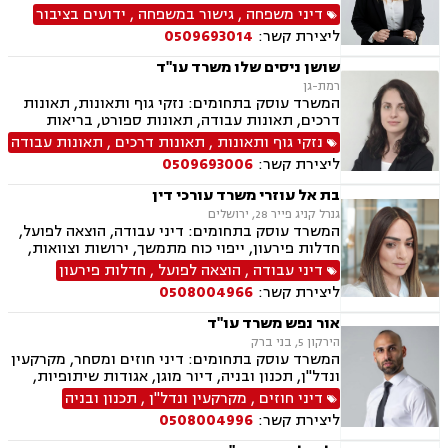
ידועים בציבור, אפוטרופסות, הסכמי ממון, מזונות,
דיני משפחה
,
גישור במשפחה
,
ידועים בציבור
גירושין, הורות חד מינית, נישואים אזרחיים, חלוקת
ליצירת קשר:
0509693014
רכוש, תיאום הורי, זמני שהות (החזקת ילדים), ניכור
הורי, ייפוי כוח מתמשך, ירושות וצוואות
שושן ניסים שלו משרד עו"ד
רמת-גן
המשרד עוסק בתחומים: נזקי גוף ותאונות, תאונות
דרכים, תאונות עבודה, תאונות ספורט, בריאות
הנפש, אובדן כושר עבודה, תאונות תלמידים, תאונות
נזקי גוף ותאונות
,
תאונות דרכים
,
תאונות עבודה
עקב רשלנות, רשלנות רפואית, רשלנות רפואית-
ליצירת קשר:
0509693006
הריון ולידה, רשלנות רפואית - רפואת שיניים, ביטוח
לאומי
בת אל עוזרי משרד עורכי דין
גנרל קניג פייר 28, ירושלים
המשרד עוסק בתחומים: דיני עבודה, הוצאה לפועל,
חדלות פירעון, ייפוי כוח מתמשך, ירושות וצוואות,
ביטוח לאומי
דיני עבודה
,
הוצאה לפועל
,
חדלות פירעון
ליצירת קשר:
0508004966
אור נפש משרד עו"ד
הירקון 5, בני ברק
המשרד עוסק בתחומים: דיני חוזים ומסחר, מקרקעין
ונדל"ן, תכנון ובניה, דיור מוגן, אגודות שיתופיות,
ליקויי בנייה מושבים וקיבוצים, פינוי בינוי, קבוצות
דיני חוזים
,
מקרקעין ונדל"ן
,
תכנון ובניה
רכישה, עסקאות מכר דירה, פינוי מושכר, הפקעת
ליצירת קשר:
0508004996
קרקעות, מגרשים לבניה דיירות מוגנת, נחלות
ומשקים במושבים, רשות מקרקעי ישראל, צווי