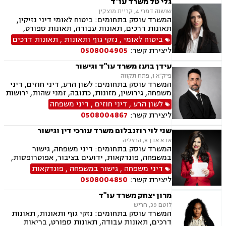
גלי טל משרד עו"ד
הריסה, רישום קבלנים, בתים משותפים נדל"ן
שושנה דמרי 4, קריית מוצקין
ביהודה ושומרון, דיני תאגידים, אזרחי מסחרי, נזקי
המשרד עוסק בתחומים: ביטוח לאומי דיני נזיקין,
רכוש.
תאונות דרכים, תאונות עבודה, תאונות ספורט,
בריאות הנפש אובדן כושר עבודה, תאונות תלמידים,
ביטוח לאומי
,
נזקי גוף ותאונות
,
תאונות דרכים
תאונות עקב רשלנות, צבא ומשרד הביטחון.
ליצירת קשר:
0508004905
עידן בועז משרד עו"ד וגישור
פיק"א 1, פתח תקווה
המשרד עוסק בתחומים: לשון הרע, דיני חוזים, דיני
משפחה, גירושין, מזונות, כתובה, זמני שהות, ירושות
וצוואת, הסכמי ממון, ייפוי כוח מתמשך, חלוקת רכוש,
לשון הרע
,
דיני חוזים
,
דיני משפחה
ידועים בציבור, אפוטרופסות, צווי הרחקה, הגנת
ליצירת קשר:
0508004867
הפרטיות, פינוי מושכר, מקרקעין ונדל"ן, עסקאות
מכר דירה.
שני לוי רוזנבלום משרד עורכי דין וגישור
אבא אבן 8, הרצליה
המשרד עוסק בתחומים: דיני משפחה, גישור
במשפחה, פונדקאות, ידועים בציבור, אפוטרופסות,
הסכמי ממון, אבהות, מזונות, משמורת, גירושין,
דיני משפחה
,
גישור במשפחה
,
פונדקאות
הורות חד מינית, נישואים אזרחיים, חוק הנוער,
ליצירת קשר:
0508004850
אימוץ, חלוקת רכוש, מעמד אישי, תיאום הורי, חטיפת
ילדים, זמני שהות (החזקת ילדים), אומנה, ניכור הורי,
מרון יצחק משרד עו"ד
עסקאות מתנה.
לוטם 39, חריש
המשרד עוסק בתחומים: נזקי גוף ותאונות, תאונות
דרכים, תאונות עבודה, תאונות ספורט, בריאות