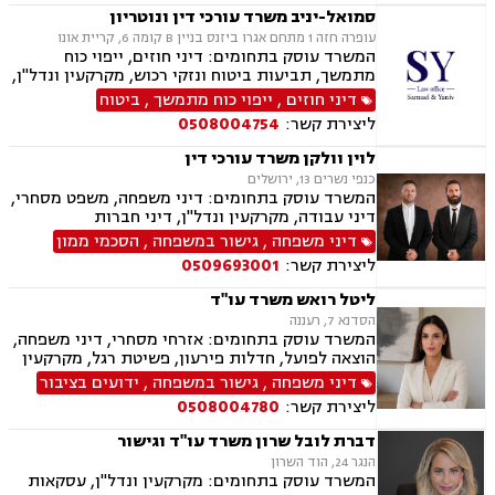
עבירה.
סמואל-יניב משרד עורכי דין ונוטריון
עופרה חזה 1 מתחם אגרו ביזנס בניין B קומה 6, קריית אונו
המשרד עוסק בתחומים: דיני חוזים, ייפוי כוח
מתמשך, תביעות ביטוח ונזקי רכוש, מקרקעין ונדל"ן,
תמ"א 38, לשון הרע, ירושות וצוואות, מושבים
דיני חוזים
,
ייפוי כוח מתמשך
,
ביטוח
וקיבוצים, קבוצות רכישה, ליקוי בניה, פינוי בינוי,
ליצירת קשר:
0508004754
פינוי מושכר, עסקאות מכר דירה, מגרשים לבניה,
נחלות ומשקים במושבים, רשות מקרקעי ישראל,
לוין וולקן משרד עורכי דין
העברה בין דורית, בן ממשיך, נזקי גוף ותאונות,
כנפי נשרים 13, ירושלים
תאונות דרכים, תאונות עבודה, תאונות תלמידים,
המשרד עוסק בתחומים: דיני משפחה, משפט מסחרי,
אובדן כושר עבודה, תאונות עקב רשלנות.
דיני עבודה, מקרקעין ונדל"ן, דיני חברות
דיני משפחה
,
גישור במשפחה
,
הסכמי ממון
ליצירת קשר:
0509693001
ליטל רואש משרד עו"ד
הסדנא 7, רעננה
המשרד עוסק בתחומים: אזרחי מסחרי, דיני משפחה,
הוצאה לפועל, חדלות פירעון, פשיטת רגל, מקרקעין
ונדל"ן, ייפוי כוח מתמשך, צבא ומשרד הביטחון,
דיני משפחה
,
גישור במשפחה
,
ידועים בציבור
ביטוח לאומי.
ליצירת קשר:
0508004780
דברת לובל שרון משרד עו"ד וגישור
הנגר 24, הוד השרון
המשרד עוסק בתחומים: מקרקעין ונדל"ן, עסקאות