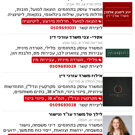
יצחק שדה 34, תל-אביב
המשרד עוסק בתחומים: הוצאה לפועל, חובות,
חדלות פירעון, שילוח בינלאומי, בנקאות, ליטיגציה.
הוצאה לפועל
,
חדלות פירעון
,
ליטיגציה
ליצירת קשר:
0509693031
אסדי- צבי משרד עורכי דין
הנרייטה סולד 8, באר שבע
המשרד עוסק בתחומים: פלילי, הטרדה מינית,
עבירות מין, צווארון לבן, עבירות מס, הלבנת הון,
רישוי נשק, ייצוג קטינים, אלימות במשפחה, עבירות
פלילי
,
הטרדה מינית
,
עבירות מין
סמים, ועדת שחרורים, עבירות סייבר, סירוב ויזה
ליצירת קשר:
0509693029
לארה"ב, מחיקת רישום פלילי, הסגרה ופשיעה
בינלאומית, נפגעי עבירה, תעבורה, נהיגה בשכרות,
אילוז משרד עורכי דין
המכון הרפואי לבטיחות בדרכים, שלילת רישיון
עמק החולה 8, מודיעין
נהיגה, פסילת רישיון מנהלית.
המשרד עוסק בתחומים: מקרקעין ונדל"ן, התחדשות
עירונית, פינוי בינוי, תמ"א 38, בתים משותפים,
מגרשים לבנייה, עסקאות מכר דירה
מקרקעין ונדל"ן
,
תמ"א 38
,
פינוי בינוי
ליצירת קשר:
0509693028
לילך טל משרד עו"ד וגישור
השחר 47, רעננה
המשרד עוסק בתחומים: דיני משפחה, גישור
במשפחה, ירושות וצוואות, ייפוי כוח מתמשך, ידועים