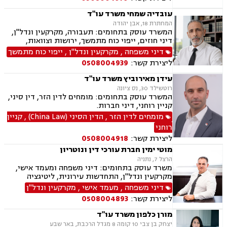
ותאונות, נוטריון.
עובדיה שמחי משרד עו"ד
המחתרת 18, אבן יהודה
המשרד עוסק בתחומים: תעבורה, מקרקעין ונדל"ן,
דיני חוזים, ייפוי כוח מתמשך, ירושות וצוואות,
הסכמי ממון, אלימות במשפחה, מחיקת רישום פלילי
דיני משפחה
,
מקרקעין ונדל"ן
,
ייפוי כוח מתמשך
ליצירת קשר:
0508004939
עידן מאירוביץ משרד עו"ד
רוטשילד 30, נס ציונה
המשרד עוסק בתחומים: מומחים לדין הזר, דין סיני,
קניין רוחני, דיני חברות.
מומחים לדין הזר
,
הדין הסיני (China Law)
,
קניין
רוחני
ליצירת קשר:
0508004918
מוטי ימין חברת עורכי דין ונוטריון
הרצל 7, נתניה
משרד עוסק בתחומים: דיני משפחה ומעמד אישי,
מקרקעין ונדל"ן, התחדשות עירונית, ליטיגציה
אזרחית-מסחרית, סכסוכים חוזיים, סכסוכים כספיים,
דיני משפחה
,
מעמד אישי
,
מקרקעין ונדל"ן
דיני חברות, ירושות וצוואות, ייפוי כוח מתמשך,
ליצירת קשר:
0508004893
גישור.
מורן כלפון משרד עו"ד
יצחק בן צבי 10 קומה 8 מגדל הרכבת, באר שבע