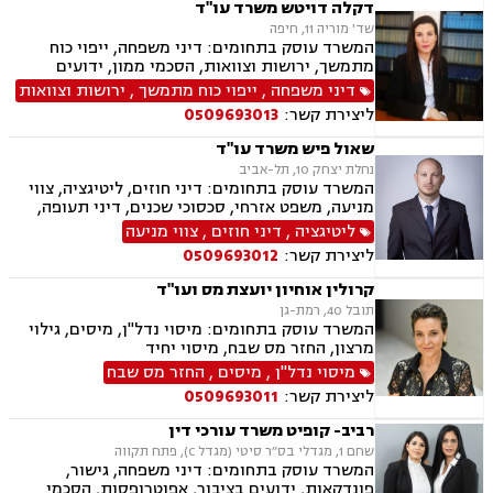
משמורת, נישואים אזרחיים, חלוקת רכוש, תיאום
דקלה דויטש משרד עו"ד
הורי, זמני שהות, אומנה, ניכור הורי, עסקאות מתנה,
שד' מוריה 11, חיפה
ידועים בציבור, פינוי מושכר, צווארון לבן, הלבנת הון,
המשרד עוסק בתחומים: דיני משפחה, ייפוי כוח
אלימות במשפחה, עבירות סמים, נפגעי עבירה
מתמשך, ירושות וצוואות, הסכמי ממון, ידועים
בציבור, אפוטרופסות, חלוקת רכוש, מעמד אישי,
דיני משפחה
,
ייפוי כוח מתמשך
,
ירושות וצוואות
ניכור הורי, אבהות, מזונות, משמורת זמני שהות,
ליצירת קשר:
0509693013
החזקת ילדים, גירושין, הורות חד מינית, נישואים
אזרחיים, עסקאות מתנה
שאול פיש משרד עו"ד
נחלת יצחק 10, תל-אביב
המשרד עוסק בתחומים: דיני חוזים, ליטיגציה, צווי
מניעה, משפט אזרחי, סכסוכי שכנים, דיני תעופה,
נזקי רכוש, דיני צרכנות ותיירות, קניין רוחני, זכויות
ליטיגציה
,
דיני חוזים
,
צווי מניעה
יוצרים, הגנת הפרטיות, תביעות ייצוגיות, לשון הרע,
ליצירת קשר:
0509693012
פינוי מושכר
קרולין אוחיון יועצת מס ועו"ד
תובל 40, רמת-גן
המשרד עוסק בתחומים: מיסוי נדל"ן, מיסים, גילוי
מרצון, החזר מס שבח, מיסוי יחיד
מיסוי נדל"ן
,
מיסים
,
החזר מס שבח
ליצירת קשר:
0509693011
רביב- קופיט משרד עורכי דין
שחם 1, מגדלי בס״ר סיטי (מגדל C), פתח תקווה
המשרד עוסק בתחומים: דיני משפחה, גישור,
פונדקאות, ידועים בציבור, אפוטרופסות, הסכמי