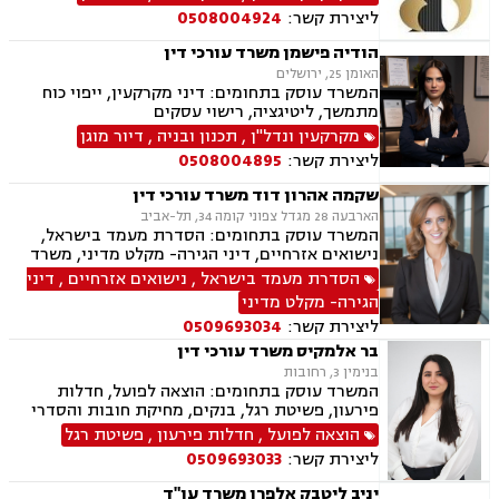
ליצירת קשר:
0508004924
הודיה פישמן משרד עורכי דין
האומן 25, ירושלים
המשרד עוסק בתחומים: דיני מקרקעין, ייפוי כוח
מתמשך, ליטיגציה, רישוי עסקים
מקרקעין ונדל"ן
,
תכנון ובניה
,
דיור מוגן
ליצירת קשר:
0508004895
שקמה אהרון דוד משרד עורכי דין
הארבעה 28 מגדל צפוני קומה 34, תל-אביב
המשרד עוסק בתחומים: הסדרת מעמד בישראל,
נישואים אזרחיים, דיני הגירה- מקלט מדיני, משרד
הפנים, אזרחויות ואשרות, אשרות עבודה, דיני
הסדרת מעמד בישראל
,
נישואים אזרחיים
,
דיני
עבודה, זכויות נשים בהריון, חוקתי מנהלי, מומחים
הגירה- מקלט מדיני
לדין הזר.
ליצירת קשר:
0509693034
בר אלמקיס משרד עורכי דין
בנימין 3, רחובות
המשרד עוסק בתחומים: הוצאה לפועל, חדלות
פירעון, פשיטת רגל, בנקים, מחיקת חובות והסדרי
חוב, דיני משפחה, גישור במשפחה, ידועים בציבור,
הוצאה לפועל
,
חדלות פירעון
,
פשיטת רגל
הסכמי ממון, מזונות, משמורת, גירושין, חלוקת רכוש,
ליצירת קשר:
0509693033
זמני שהות, ניכור הורי
יניב ליטבק אלפרן משרד עו"ד