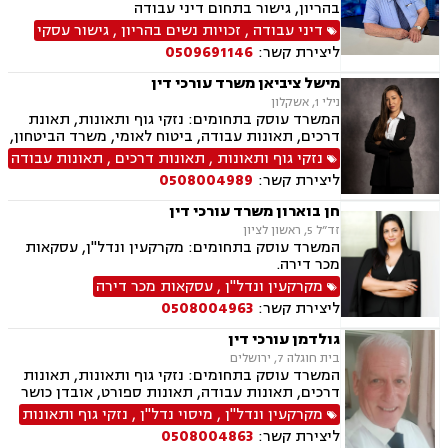
בהריון, גישור בתחום דיני עבודה
דיני עבודה
,
זכויות נשים בהריון
,
גישור עסקי
ליצירת קשר:
0509691146
מישל ציביאן משרד עורכי דין
נילי 1, אשקלון
המשרד עוסק בתחומים: נזקי גוף ותאונות, תאונת
דרכים, תאונות עבודה, ביטוח לאומי, משרד הביטחון,
נכי צה"ל, נזקי רכוש, ירושות וצוואות, ייפוי כוח
נזקי גוף ותאונות
,
תאונות דרכים
,
תאונות עבודה
מתמשך, תאונות עקב רשלנות, תאונות תלמידים.
ליצירת קשר:
0508004989
חן בוארון משרד עורכי דין
זד”ל 5, ראשון לציון
המשרד עוסק בתחומים: מקרקעין ונדל"ן, עסקאות
מכר דירה.
מקרקעין ונדל"ן
,
עסקאות מכר דירה
ליצירת קשר:
0508004963
גולדמן עורכי דין
בית חוגלה 7, ירושלים
המשרד עוסק בתחומים: נזקי גוף ותאונות, תאונות
דרכים, תאונות עבודה, תאונות ספורט, אובדן כושר
עבודה, תאונות עקב רשלנות, תביעות ביטוח ונזקי
מקרקעין ונדל"ן
,
מיסוי נדל"ן
,
נזקי גוף ותאונות
רכוש, ביטוח לאומי, רשלנות רפואית, מקרקעין
ליצירת קשר:
0508004863
ונדל"ן, אזרחות זרה ודרכון זר, דיני חוזים, דיני