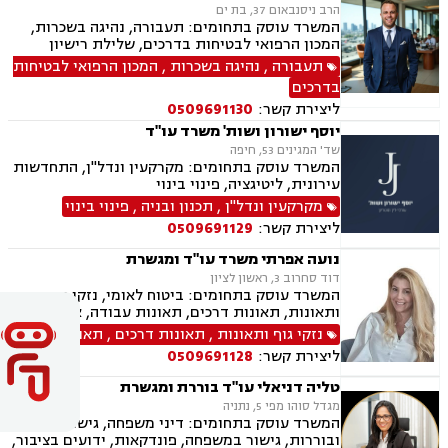
הרב ניסנבאום 37, בת ים
המשרד עוסק בתחומים: תעבורה, נהיגה בשכרות,
המכון הרפואי לבטיחות בדרכים, שלילת רישיון
נהיגה, פסילת רישיון מנהלית
תעבורה
,
נהיגה בשכרות
,
המכון הרפואי לבטיחות
בדרכים
ליצירת קשר:
0509691130
יוסף ישורון ושות' משרד עו"ד
שד' המגינים 53, חיפה
המשרד עוסק בתחומים: מקרקעין ונדל"ן, התחדשות
עירונית, ליטיגציה, פינוי בינוי
מקרקעין ונדל"ן
,
תכנון ובניה
,
פינוי בינוי
ליצירת קשר:
0509691129
נועה אפרתי משרד עו"ד ומגשרת
דוד סחרוב 3, ראשון לציון
המשרד עוסק בתחומים: ביטוח לאומי, נזקי גוף
ותאונות, תאונות דרכים, תאונות עבודה, אובדן כושר
עבודה, תאונות תלמידים, תאונות עקב רשלנות,
נזקי גוף ותאונות
,
תאונות דרכים
,
תאונות עבודה
רשלנות רפואית, רשלנות רפואית- הריון ולידה,
ליצירת קשר:
0509691128
רשלנות רפואית - רפואת שיניים, צבא ומשרד
הבטחון, נכי צה"ל, משפט צבאי.
טליה דניאלי עו"ד בוררת ומגשרת
מגדל סוהו מפי 5, נתניה
המשרד עוסק בתחומים: דיני משפחה, גישור
ובוררות, גישור במשפחה, פונדקאות, ידועים בציבור,