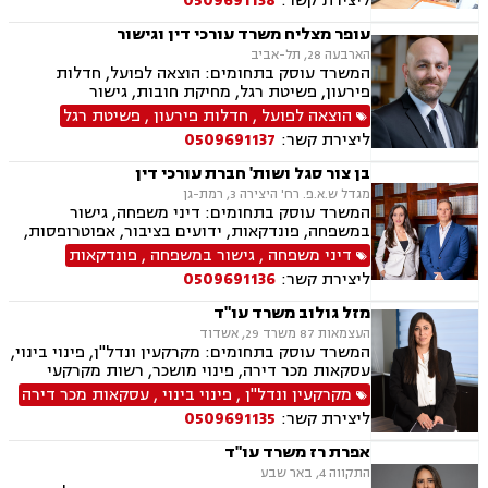
ליצירת קשר:
0509691138
והסדרי חובות, פשיטת רגל.
עופר מצליח משרד עורכי דין וגישור
הארבעה 28, תל-אביב
המשרד עוסק בתחומים: הוצאה לפועל, חדלות
פירעון, פשיטת רגל, מחיקת חובות, גישור
הוצאה לפועל
,
חדלות פירעון
,
פשיטת רגל
ליצירת קשר:
0509691137
בן צור סגל ושות' חברת עורכי דין
מגדל ש.א.פ. רח' היצירה 3, רמת-גן
המשרד עוסק בתחומים: דיני משפחה, גישור
במשפחה, פונדקאות, ידועים בציבור, אפוטרופסות,
הסכמי ממון, אבהות, מזונות, החזקת ילדים, גירושין,
דיני משפחה
,
גישור במשפחה
,
פונדקאות
הורות חד מינית, נישואים אזרחיים, חוק הנוער,
ליצירת קשר:
0509691136
אימוץ, חלוקת רכוש, מעמד אישי, תיאום הורי, חטיפת
ילדים, זמני שהות, אומנה, ניכור הורי, עסקאות
מזל גולוב משרד עו"ד
מתנה, ירושות וצוואות, ייפוי כוח מתמשך
העצמאות 87 משרד 29, אשדוד
המשרד עוסק בתחומים: מקרקעין ונדל"ן, פינוי בינוי,
עסקאות מכר דירה, פינוי מושכר, רשות מקרקעי
ישראל, בתים משותפים, ירושות וצוואות, ייפוי כוח
מקרקעין ונדל"ן
,
פינוי בינוי
,
עסקאות מכר דירה
מתמשך, ייצוג רכישה מקבלן (יד ראשונה), חוזים,
ליצירת קשר:
0509691135
הסכמי ממון
אפרת רז משרד עו"ד
התקווה 4, באר שבע