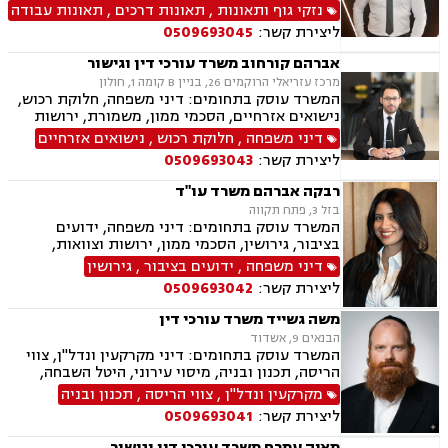
הנפש, אובדן כושר עבודה, תאונות תלמידים תאונות
נזקי גוף ותאונות
,
תאונות דרכים
,
תאונות עבודה
עקב רשלנות, ביטוח לאומי, גישור.
ליצירת קשר:
0509693045
אברהם קורחוב משרד עורכי דין וגישור
מרכז עזריאלי הרוקמים 26, בניין B קומה 1, חולון
המשרד עוסק בתחומים: דיני משפחה, חלוקת רכוש,
נישואים אזרחיים, הסכמי ממון, משמורת, ירושות
וצוואות, גירושין, זמני שהות, מזונות, ידועים בציבור,
דיני משפחה
,
חלוקת רכוש
,
נישואים אזרחיים
גישור ובוררות, גישור במשפחה, תיאום הורי, ניכור
ליצירת קשר:
0509693043
הורי, כתובה, אבהות, מעמד אישי, עסקאות מתנה.
רבקה אברהם משרד עו"ד
בזל 3, פתח תקווה
המשרד עוסק בתחומים: דיני משפחה, ידועים
בציבור, גירושין, הסכמי ממון, ירושות וצוואות,
אבהות, מזונות, משמורת, חוק הנוער, חלוקת רכוש,
דיני משפחה
,
ידועים בציבור
,
גירושין
זמני שהות, החזקת ילדים, ניכור הורי, אומנה, משפט
ליצירת קשר:
0509693042
אזרחי, דיני חוזים, פלילי
משה גשייד משרד עורכי דין
הבנאים 9, אשדוד
המשרד עוסק בתחומים: דיני מקרקעין ונדל"ן, צווי
הריסה, תכנון ובניה, מיסוי עירוני, היטל השבחה,
היטל פיתוח, ארנונה, רשויות מקומיות, רישוי עסקים
מקרקעין ונדל"ן
,
צווי הריסה
,
תכנון ובניה
ליצירת קשר:
0509693041
מאיה עמרם משרד עורכי דין וגישור