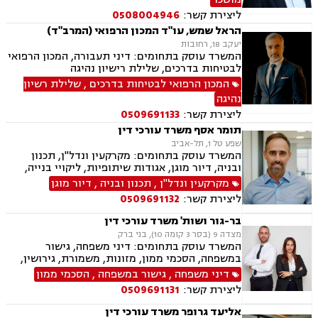
ליצירת קשר:
0508004946
הראל שמש, עו"ד המכון הרפואי (המרב"ד)
יעקב 18, רחובות
המשרד עוסק בתחומים: דיני תעבורה, המכון הרפואי
לבטיחות בדרכים, שלילת רישיון נהיגה
המכון הרפואי לבטיחות בדרכים
,
שלילת רשיון
נהיגה
ליצירת קשר:
0509691133
תומר אסף משרד עורכי דין
שפע טל 1, תל-אביב
המשרד עוסק בתחומים: מקרקעין ונדל"ן, תכנון
ובניה, דיור מוגן, אגודות שיתופיות, ליקויי בנייה,
מושבים וקיבוצים, פינוי בינוי, קבוצות רכישה,
מקרקעין ונדל"ן
,
תכנון ובניה
,
דיור מוגן
עסקאות מכר דירה, פינוי מושכר, הפקעת קרקעות,
ליצירת קשר:
0509691132
מגרשים לבניה, דיירות מוגנת, נחלות ומשקים
במושבים, רשות מקרקעי ישראל, צווי הריסה, רישום
בר-גור ושות' משרד עורכי דין
קבלנים, בתים משותפים, נדל"ן ביהודה ושומרון,
מצדה 9 (בסר 3 קומה 10), בני ברק
ייפוי כוח מתמשך, ירושות וצואות
המשרד עוסק בתחומים: דיני משפחה, גישור
במשפחה, הסכמי ממון, מזונות, משמורת, גירושין,
חלוקת רכוש, מעמד אישי, זמני שהות.
דיני משפחה
,
גישור במשפחה
,
הסכמי ממון
ליצירת קשר:
0509691131
אליעד גרופר משרד עורכי דין