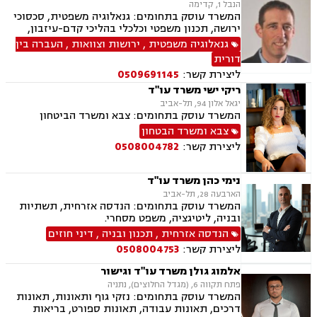
הנבל 1, קדימה
המשרד עוסק בתחומים: גנאלוגיה משפטית, סכסוכי
ירושה, תכנון משפטי וכלכלי בהליכי קדם-עיזבון,
ובהעברה בין-דורית
גנאלוגיה משפטית
,
ירושות וצוואות
,
העברה בין
דורית
ליצירת קשר:
0509691145
ריקי ישי משרד עו"ד
יגאל אלון 94, תל-אביב
המשרד עוסק בתחומים: צבא ומשרד הביטחון
צבא ומשרד הבטחון
ליצירת קשר:
0508004782
נימי כהן משרד עו"ד
הארבעה 28, תל-אביב
המשרד עוסק בתחומים: הנדסה אזרחית, תשתיות
ובניה, ליטיגציה, משפט מסחרי.
הנדסה אזרחית
,
תכנון ובניה
,
דיני חוזים
ליצירת קשר:
0508004753
אלמוג גולן משרד עו"ד וגישור
פתח תקווה 6, (מגדל החלוצים), נתניה
המשרד עוסק בתחומים: נזקי גוף ותאונות, תאונות
דרכים, תאונות עבודה, תאונות ספורט, בריאות