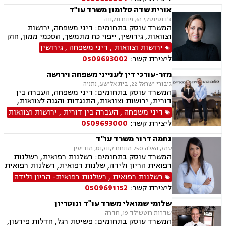
אורית שדה סלומון משרד עו"ד
ז'בוטינסקי 61, פתח תקווה
המשרד עוסק בתחומים: דיני משפחה, ירושות
וצוואות, גירושין, ייפוי כח מתמשך, הסכמי ממון, חוק
הנוער, פירוק שיתוף, משמורת, זמני שהות, הסכם
ירושות וצוואות
,
דיני משפחה
,
גירושין
חיים משותפים, מעמד אישי, מזונות, אלימות
ליצירת קשר:
0509693002
במשפחה, צווי הגנה, אימוץ, אפוטרופסות, ניכור הורי,
הורות חד מינית, עסקאות מתנה, העברה בין דורית,
מזר-עורכי דין לענייני משפחה וירושה
פונדקאות, חטיפת ילדים, ידועים בציבור, ייצוג
גיבורי ישראל 22, בית אלישע, נתניה
קטינים, גישור במשפחה
המשרד עוסק בתחומים: דיני משפחה, העברה בין
דורית, ירושות וצוואות, התנגדות והגנה לצוואות,
ייפוי כוח מתמשך, הסכמי ממון, גישור במשפחה,
דיני משפחה
,
העברה בין דורית
,
ירושות וצוואות
ידועים בציבור, אפוטרופסות, אבהות, מזונות,
ליצירת קשר:
0509693000
משמורת, גירושין, הורות חד מינית, חוק הנוער,
חלוקת רכוש, זמני שהות, ניכור הורי, גישור
נחמה דרור משרד עו"ד
ובוררויות.
עמק האלה 250 מתחם קונקנט, מודיעין
המשרד עוסק בתחומים: רשלנות רפואית, רשלנות
רפואית הריון ולידה, שלנות רפואית, רשלנות רפואית
ילדים.
רשלנות רפואית
,
רשלנות רפואית- הריון ולידה
ליצירת קשר:
0509691152
שלומי שמואלי משרד עו"ד ונוטריון
שדרות רוטשילד 19, חדרה
המשרד עוסק בתחומים: פשיטת רגל, חדלות פירעון,