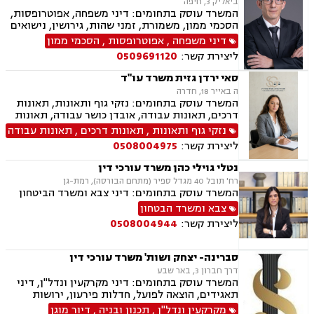
ביאליק 3, חיפה
דירה, עסקאות מכר יד שניה מקבלן, משפט מסחרי,
המשרד עוסק בתחומים: דיני משפחה, אפוטרופסות,
דיני חברות, ליטיגציה מסחרית ונדל"נית, דיני
הסכמי ממון, משמורת, זמני שהות, גירושין, נישואים
עמותות
אזרחיים, חלוקת רכוש, מעמד אישי, תיאום הורי,
דיני משפחה
,
אפוטרופסות
,
הסכמי ממון
ניכור הורי, ירושות וצוואות, ייפוי כוח מתמשך.
ליצירת קשר:
0509691120
סאי ירדן גזית משרד עו"ד
ה באייר 18, חדרה
המשרד עוסק בתחומים: נזקי גוף ותאונות, תאונות
דרכים, תאונות עבודה, אובדן כושר עבודה, תאונות
תלמידים, תאונות ספורט, תאונות עקב רשלנות, צבא
נזקי גוף ותאונות
,
תאונות דרכים
,
תאונות עבודה
ומשרד הביטחון, תביעות ביטוח ונזקי רכוש, ביטוח
ליצירת קשר:
0508004975
סיעודי, פנסיה, הורות חד מינית, גישור
נטלי גוילי כהן משרד עורכי דין
רח' תובל 40 מגדל ספיר (מתחם הבורסה), רמת-גן
המשרד עוסק בתחומים: דיני צבא ומשרד הביטחון
צבא ומשרד הבטחון
ליצירת קשר:
0508004944
סברינה- יצחק ושות' משרד עורכי דין
דרך חברון 3, באר שבע
המשרד עוסק בתחומים: דיני מקרקעין ונדל"ן, דיני
תאגידים, הוצאה לפועל, חדלות פירעון, ירושות
וצוואת.
מקרקעין ונדל"ן
,
תכנון ובניה
,
דיור מוגן