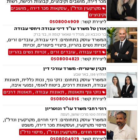
מכר דירה, מושבים וקיבוצים, קבוצות רכישה, רשות
מקרקעי ישראל, בתים משותפים, מיסוי נדלן, ייפוי
מקרקעין ונדל"ן
,
עסקאות מכר דירה
,
מושבים
כוח מתמשך, ירושות וצוואות, גישור, הסכמי ממון,
וקיבוצים
העברה בין דורית.
ליצירת קשר:
0508004909
אורן טל משרד עו"ד דיני עבודה ויחסי עבודה
בר כוכבא 23, מגדל וי טאואר קומה 11, בני ברק
המשרד עוסק בתחומים: דיני עבודה, עובדים זרים,
זכויות נשים בהריון, פיצויי פיטורים, זכויות
סוציאליות, שעות נוספות, פיטורים שלא כדין, הרעת
דיני עבודה
,
עובדים זרים
,
זכויות נשים בהריון
תנאים, הטרדה מינית במקום העבודה, אפליה
ליצירת קשר:
0508004823
תעסוקתית, מחלוקות הנוגעות לעמלות ובונוסים,
סוגיות הקשורות לפרילנסרים וקבלנים עצמאיים,
וקנין שיטרית- משרד עורכי דין
ליווי קבוצות עובדים בהליכי פירוק.
החלוץ 136, באר שבע
המשרד עוסק בתחום: נזקי גוף, נכות כללית, תאונות
עבודה, תאונות דרכים, ביטוח לאומי, נפגעי איבה,
משרד הביטחון, נכי צה״ל, תביעות אזרחיות.
נזקי גוף ותאונות
,
תאונות עבודה
,
תאונות דרכים
ליצירת קשר:
0508004816
רוני רחבי משרד עו"ד ונוטריון
אחוזה 100 מרכז שושן, רעננה
המשרד עוסק בתחומים: דיני חוזים, מקרקעין ונדל"ן,
מיסוי מקרקעין, ועסקאות מכר דירה, משפט
אזרחי-מסחרי, ייפוי כוח מתמשך, ירושות וצוואות,
דיני חוזים
,
מקרקעין ונדל"ן
,
מיסוי נדל"ן
דיני עבודה, דיני משפחה, הסכמי ממון, נזקי גוף
ליצירת קשר:
0508004979