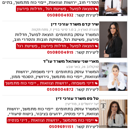
הסדרי חוב, ירושות וצוואות, ייפוי כוח מתמשך, בתים
משותפים, עסקאות מכר דירה, ליטיגציה, לשון הרע,
הוצאה לפועל
,
פשיטת רגל
,
חדלות פירעון
מיסים
ליצירת קשר:
0508004932
שיר קדם משרד עורכי דין
תוצרת הארץ 3, ב.ס.ר סיטי בניין T, פתח תקווה
המשרד עוסק בתחומים: הוצאה לפועל, חדלות
פירעון, פשיטת רגל, מחיקת חובות והסדרי חוב,
ירושות וצוואות, ייפוי כוח מתמשך
הוצאה לפועל
,
חדלות פירעון
,
פשיטת רגל
ליצירת קשר:
0508004915
מארי שני עשהאל משרד עו"ד
סוקולוב 26, באר שבע
המשרד עוסק בתחומים: דיני משפחה, ירושות
וצוואות, ייפוי כוח מתמשך, גירושין, הסכמי ממון,
נישואים אזרחיים, מעמד אישי, אפוטרופסות, מזונות,
דיני משפחה
,
ירושות וצוואות
,
ייפוי כוח מתמשך
התנגדויות לצוואות, הסכמים, בוררות
ליצירת קשר:
0508004872
טל פס משרד עורכי דין
יער ירושלים 3, מודיעין
המשרד עוסק בתחומים: ייפוי כוח מתמשך, ירושות
וצוואת, דיני פנסיה, ידועים בציבור, ביטוח סיעודי,
תביעות ביטוח ונזקי רכוש
ייפוי כוח מתמשך
,
ירושות וצוואות
,
דיני פנסיה
ליצירת קשר:
0509691151