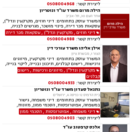
ליצירת קשר:
0508004968
הילה מרום משרד עו"ד ונוטריון
אחד העם 30, תל-אביב
המשרד עוסק בתחומים: דיני חוזים, מקרקעין ונדל"ן,
עסקאות מכר דירה, פינוי מושכר, מגרשים לבניה,
מיסוי מקרקעין, ירושות וצוואת, ייפוי כוח מתמשך,
דיני חוזים
,
מקרקעין ונדל"ן
,
עסקאות מכר דירה
נוטריון.
ליצירת קשר:
0508004988
אילן אליהו משרד עורכי דין
הצור 1, מבשרת ציון
המשרד עוסק בתחומים: דיני מקרקעין, מיזוגים
ורכישות, רישום קבלנים, תיכנון ובנייה, ליקוי בנייה,
מגרשים לבנייה.
מקרקעין ונדל"ן
,
מיזוגים ורכישות
,
רישום
קבלנים
ליצירת קשר:
0508004933
נתנאל סעדון משרד עו"ד ונוטריון
בית הדפוס 12 כניסה A, ירושלים
המשרד עוסק בתחומים: דיני משפחה, גישור
במשפחה, אפוטרופסות, הסכמי ממון, מזונות,
משמורת, גירושין, טוען רבני, חלוקת רכוש, מעמד
דיני משפחה
,
אפוטרופסות
,
הסכמי ממון
אישי, תיאום הורי, זמני שהות, ניכור הורי, עסקאות
ליצירת קשר:
0508004903
מתנה, ידועים בציבור, ירושות וצוואות, נוטריון, ייפוי
כוח מתמשך, הוצאה לפועל, חדלות פירעון, תביעות
אלכס קרפטוב עו"ד
מסחריות, דיני חוזים, מקרקעין ונדל"ן, עסקאות מכר