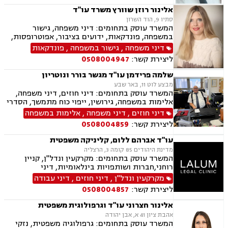
ספורט, לשון הרע, ירושות וצוואות, מיסוי נדל"ן.
אלינור רוזן שוורץ משרד עו"ד
סתיו 9, הוד השרון
המשרד עוסק בתחומים: דיני משפחה, גישור
במשפחה, פונדקאות, ידועים בציבור, אפוטרופסות,
פונדקאות חו"ל גיאורגיה, גירושין, הורות חד מינית,
דיני משפחה
,
גישור במשפחה
,
פונדקאות
חלוקת רכוש, מעמד אישי, תיאום הורי, חטיפת ילדים,
ליצירת קשר:
0508004947
זמני שהות, ניכור הורי, עסקאות במתנה, ייפוי כוח
מתמשך, ירושות וצוואות.
שלמה פרידמן עו"ד מגשר בורר ונוטריון
מבצע לוט 11, באר שבע
המשרד עוסק בתחומים: דיני חוזים, דיני משפחה,
אלימות במשפחה, גירושין, ייפוי כוח מתמשך, הסדרי
ראיה, מזונות, ירושות וצוואות, הסכמי ממון, גישור
דיני חוזים
,
דיני משפחה
,
אלימות במשפחה
במשפחה, חדלות פירעון, דיני עבודה, זכויות נשים
ליצירת קשר:
0508004859
בהריון, עסקאות מכר דירה
עו"ד אברהם ללום, קליניקה משפטית
מדינת היהודים 85 קומה 3, הרצליה
המשרד עוסק בתחומים: מקרקעין ונדל"ן, קניין
רוחני,חברות ושותפויות בינלאומיות, דיני
חברות,מיסוי בינלאומי ותכנון מס,בינה מלאכותית
מקרקעין ונדל"ן
,
דיני חוזים
,
דיני עבודה
(AI) וטכנולוגיה,יישוב סכסוכים ,ביטחון וניהול
ליצירת קשר:
0508004857
משברים,,ייעוץ רגולטורי וחקיקה
אלינור חצרוני עו"ד וגרפולוגית משפטית
אהבת ציון 41 א, אבן יהודה
המשרד עוסק בתחומים: גרפולוגיה משפטית, נזקי