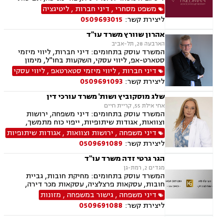
ייצוגיות, דיני ספורט, לשון הרע, תמ"א 38, עסקאות
משפט מסחרי
,
דיני חברות
,
ליטיגציה
מקרקעין, דיני חוזים, ייפוי כוח מתמשך, ירושות
ליצירת קשר:
0509693015
וצוואות, מסחר בינלאומי, משפט אזרחי, סכסוכי
שכנים, דיני עבודה, הסכמי ממון, מיסוי עירוני, מיסוי
אהרון שוורץ משרד עו"ד
נדל"ן, ארנונה, היטל פיתוח, היטל השבחה, נוטריון.
הארבעה 28, תל-אביב
המשרד עוסק בתחומים: דיני חברות, ליווי מיזמי
סטארט-אפ, ליווי עסקי, השקעות בחו"ל, מימון
חברות, מיזוגים ורכישות, מסחר בינלאומי, גישור
דיני חברות
,
ליווי מיזמי סטארטאפ
,
ליווי עסקי
עסקי, דיני הייטק
ליצירת קשר:
0509691093
שלג מוסקוביץ ושות' משרד עורכי דין
אחי אילת 55, קריית חיים
המשרד עוסק בתחומים: דיני משפחה, ירושות
וצוואות, אגודות שיתופיות, ייפוי כוח מתמשך,
מושבים וקיבוצים, מקרקעין ונדל"ן, עסקאות מכר
דיני משפחה
,
ירושות וצוואות
,
אגודות שיתופיות
דירה, נחלות ומשקים במושבים, רשות מקרקעי
ליצירת קשר:
0509691089
ישראל
הגר גרטי זדה משרד עו"ד
מגדים 2, רמת-גן
המשרד עוסק בתחומים: מחיקת חובות, גביית
חובות, עסקאות פרצלציה, עסקאות מכר דירה,
הסכמי ממון, ייפוי כוח מתמשך, ירושות וצוואות,
דיני משפחה
,
גישור במשפחה
,
מזונות
אפוטרופסות, גישור במשפחה, גירושין, מקרקעין,
ליצירת קשר:
0509691088
הוצאה לפועל, אימוץ, הורות חד מינית, מזונות,