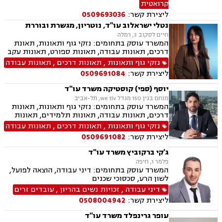
קרואטית
ירושות וצוואות, תמ"א 38
ליצירת קשר:
0509693036
נטלי ישראלוב עו"ד, נוטריון, מגשרת ובוררת
חיים לסקוב 3, רמלה
המשרד עוסק בתחומים: נזקי גוף ותאונות, תאונת
דרכים, תאונות עבודה, תאונות ספורט, תאונות עקב
רשלנות, תאונות תלמידים, ביטוח לאומי, גישור,
נזקי גוף ותאונות
,
תאונות דרכים
,
תאונות עבודה
רשלנות רפואית הריון ולידה, ירושות וצוואות, ייפוי
ליצירת קשר:
0509691084
כוח מתמשך, ביטוח סיעודי, נפגעי עבירה, בריאות
הנפש,
יוסף (ספי) קוסטיקה משרד עו"ד
מנחם בגין 150 מגדל we tlv, תל-אביב
המשרד עוסק בתחומים: נזקי גוף ותאונות, תאונות
דרכים, תאונות עבודה, תאונות תלמידים, תאונות
ספורט, תאונות עקב רשלנות, ביטוח לאומי, רשלנות
נזקי גוף ותאונות
,
תאונות דרכים
,
תאונות עבודה
רפואית, אובדן כושר עבודה
ליצירת קשר:
0509691082
ג'קי ברקוביץ משרד עו"ד
פלמר 1, חיפה
המשרד עוסק בתחומים: דיני עבודה, הוצאה לפועל,
לשון הרע, סכסוכי שכנים
דיני עבודה
,
זכויות נשים בהריון
,
עובדים זרים
ליצירת קשר:
0508004942
עופר גרינפלד משרד עו"ד