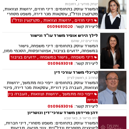
יצחק מודעי 2, רחובות
המשרד עוסק בתחומים: דיני חוזים, ירושות וצוואות,
מקרקעין ונדל"ן, עסקאות מכר דירה, משפט מסחרי
דיני חוזים
,
ירושות וצוואות
,
מקרקעין ונדל"ן
ליצירת קשר:
0509693020
לילך הירש אופיר משרד עו"ד וגישור
מודיעים 37, שוהם
המשרד עוסק בתחומים: דיני משפחה, גישור
במשפחה, ידועים בציבור, אפוטרופסות, הסכמי ממון,
מזונות, משמורת, גירושין, נישואים אזרחיים, חלוקת
דיני משפחה
,
גישור במשפחה
,
ידועים בציבור
רכוש, מעמד אישי, תיאום הורי, זמני שהות, ניכור
ליצירת קשר:
0509693018
הורי, ירושות וצוואות, ייפוי כוח מתמשך, לשון הרע,
דיני עבודה
קריכלי משרד עורכי דין
סחרוב 5, ראשון לציון
המשרד עוסק בתחומים: ייפוי כוח מתמשך, ירושות
וצוואות, העברה בין דורית, עסקאות מכר דירה, פינוי
מושכר, דיני עבודה.
ייפוי כוח מתמשך
,
ירושות וצוואות
,
העברה בין
דורית
ליצירת קשר:
0509693016
דהן פרידמן משרד עורכי־דין ונוטריון
רחה פריאר 9, באר שבע
המשרד עוסק בתחומים: משפט מסחרי, דיני חברות,
ליטיגציה מסחרית ונדל"נית, צווי מניעה, תביעות