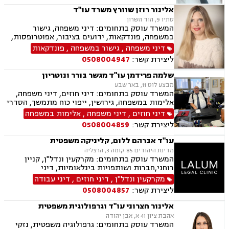
ספורט, לשון הרע, ירושות וצוואות, מיסוי נדל"ן.
אלינור רוזן שוורץ משרד עו"ד
סתיו 9, הוד השרון
המשרד עוסק בתחומים: דיני משפחה, גישור
במשפחה, פונדקאות, ידועים בציבור, אפוטרופסות,
פונדקאות חו"ל גיאורגיה, גירושין, הורות חד מינית,
דיני משפחה
,
גישור במשפחה
,
פונדקאות
חלוקת רכוש, מעמד אישי, תיאום הורי, חטיפת ילדים,
ליצירת קשר:
0508004947
זמני שהות, ניכור הורי, עסקאות במתנה, ייפוי כוח
מתמשך, ירושות וצוואות.
שלמה פרידמן עו"ד מגשר בורר ונוטריון
מבצע לוט 11, באר שבע
המשרד עוסק בתחומים: דיני חוזים, דיני משפחה,
אלימות במשפחה, גירושין, ייפוי כוח מתמשך, הסדרי
ראיה, מזונות, ירושות וצוואות, הסכמי ממון, גישור
דיני חוזים
,
דיני משפחה
,
אלימות במשפחה
במשפחה, חדלות פירעון, דיני עבודה, זכויות נשים
ליצירת קשר:
0508004859
בהריון, עסקאות מכר דירה
עו"ד אברהם ללום, קליניקה משפטית
מדינת היהודים 85 קומה 3, הרצליה
המשרד עוסק בתחומים: מקרקעין ונדל"ן, קניין
רוחני,חברות ושותפויות בינלאומיות, דיני
חברות,מיסוי בינלאומי ותכנון מס,בינה מלאכותית
מקרקעין ונדל"ן
,
דיני חוזים
,
דיני עבודה
(AI) וטכנולוגיה,יישוב סכסוכים ,ביטחון וניהול
ליצירת קשר:
0508004857
משברים,,ייעוץ רגולטורי וחקיקה
אלינור חצרוני עו"ד וגרפולוגית משפטית
אהבת ציון 41 א, אבן יהודה
המשרד עוסק בתחומים: גרפולוגיה משפטית, נזקי