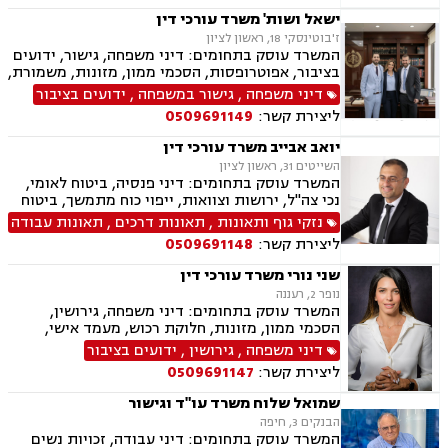
ישאל ושות' משרד עורכי דין
ז'בוטינסקי 18, ראשון לציון
המשרד עוסק בתחומים: דיני משפחה, גישור, ידועים
בציבור, אפוטרופסות, הסכמי ממון, מזונות, משמורת,
גירושין, טוען רבני, חלוקת רכוש, מעמד אישי, זמני
דיני משפחה
,
גישור במשפחה
,
ידועים בציבור
שהות, אומנה, ניכור הורי, מקרקעין ונדל"ן, ליקויי
ליצירת קשר:
0509691149
בניה, עסקאות מכר דירה, דיני חברות, מסחרי אזרחי,
צווי מניעה, הוצאה לפועל ירושות וצוואות, גישור
יואב אבייב משרד עורכי דין
עסקי, סכסוכי שכנים
השייטים 31, ראשון לציון
המשרד עוסק בתחומים: דיני פנסיה, ביטוח לאומי,
נכי צה"ל, ירושות וצוואות, ייפוי כוח מתמשך, ביטוח
סיעודי, תביעות ביטוח ונזקי רכוש, נזקי גוף ותאונות,
נזקי גוף ותאונות
,
תאונות דרכים
,
תאונות עבודה
תאונות דרכים, תאונות עבודה, בריאות הנפש, אובדן
ליצירת קשר:
0509691148
כושר עבודה, תאונות תלמידים, רשלנות רפואית.
שני נורי משרד עורכי דין
נופר 2, רעננה
המשרד עוסק בתחומים: דיני משפחה, גירושין,
הסכמי ממון, מזונות, חלוקת רכוש, מעמד אישי,
תיאום הורי, זמני שהות, אלימות במשפחה, ניכור
דיני משפחה
,
גירושין
,
ידועים בציבור
הורי, אפוטרופסות, ירושות וצוואות, גישור במשפחה,
ליצירת קשר:
0509691147
ליטיגציה, ייפוי כוח מתמשך
שמואל שלוח משרד עו"ד וגישור
הבנקים 3, חיפה
המשרד עוסק בתחומים: דיני עבודה, זכויות נשים