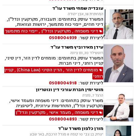
ותאונות, נוטריון.
עובדיה שמחי משרד עו"ד
המחתרת 18, אבן יהודה
המשרד עוסק בתחומים: תעבורה, מקרקעין ונדל"ן,
דיני חוזים, ייפוי כוח מתמשך, ירושות וצוואות,
הסכמי ממון, אלימות במשפחה, מחיקת רישום פלילי
דיני משפחה
,
מקרקעין ונדל"ן
,
ייפוי כוח מתמשך
ליצירת קשר:
0508004939
עידן מאירוביץ משרד עו"ד
רוטשילד 30, נס ציונה
המשרד עוסק בתחומים: מומחים לדין הזר, דין סיני,
קניין רוחני, דיני חברות.
מומחים לדין הזר
,
הדין הסיני (China Law)
,
קניין
רוחני
ליצירת קשר:
0508004918
מוטי ימין חברת עורכי דין ונוטריון
הרצל 7, נתניה
משרד עוסק בתחומים: דיני משפחה ומעמד אישי,
מקרקעין ונדל"ן, התחדשות עירונית, ליטיגציה
אזרחית-מסחרית, סכסוכים חוזיים, סכסוכים כספיים,
דיני משפחה
,
מעמד אישי
,
מקרקעין ונדל"ן
דיני חברות, ירושות וצוואות, ייפוי כוח מתמשך,
ליצירת קשר:
0508004893
גישור.
מורן כלפון משרד עו"ד
יצחק בן צבי 10 קומה 8 מגדל הרכבת, באר שבע