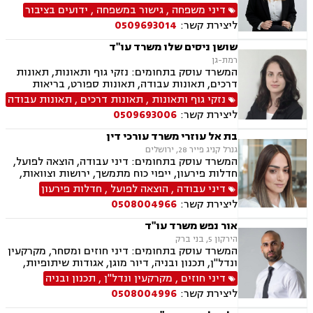
ידועים בציבור, אפוטרופסות, הסכמי ממון, מזונות,
דיני משפחה
,
גישור במשפחה
,
ידועים בציבור
גירושין, הורות חד מינית, נישואים אזרחיים, חלוקת
ליצירת קשר:
0509693014
רכוש, תיאום הורי, זמני שהות (החזקת ילדים), ניכור
הורי, ייפוי כוח מתמשך, ירושות וצוואות
שושן ניסים שלו משרד עו"ד
רמת-גן
המשרד עוסק בתחומים: נזקי גוף ותאונות, תאונות
דרכים, תאונות עבודה, תאונות ספורט, בריאות
הנפש, אובדן כושר עבודה, תאונות תלמידים, תאונות
נזקי גוף ותאונות
,
תאונות דרכים
,
תאונות עבודה
עקב רשלנות, רשלנות רפואית, רשלנות רפואית-
ליצירת קשר:
0509693006
הריון ולידה, רשלנות רפואית - רפואת שיניים, ביטוח
לאומי
בת אל עוזרי משרד עורכי דין
גנרל קניג פייר 28, ירושלים
המשרד עוסק בתחומים: דיני עבודה, הוצאה לפועל,
חדלות פירעון, ייפוי כוח מתמשך, ירושות וצוואות,
ביטוח לאומי
דיני עבודה
,
הוצאה לפועל
,
חדלות פירעון
ליצירת קשר:
0508004966
אור נפש משרד עו"ד
הירקון 5, בני ברק
המשרד עוסק בתחומים: דיני חוזים ומסחר, מקרקעין
ונדל"ן, תכנון ובניה, דיור מוגן, אגודות שיתופיות,
ליקויי בנייה מושבים וקיבוצים, פינוי בינוי, קבוצות
דיני חוזים
,
מקרקעין ונדל"ן
,
תכנון ובניה
רכישה, עסקאות מכר דירה, פינוי מושכר, הפקעת
ליצירת קשר:
0508004996
קרקעות, מגרשים לבניה דיירות מוגנת, נחלות
ומשקים במושבים, רשות מקרקעי ישראל, צווי