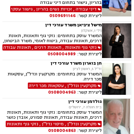
בהריון, גישור בתחום דיני עבודה
דיני עבודה
,
זכויות נשים בהריון
,
גישור עסקי
ליצירת קשר:
0509691146
מישל ציביאן משרד עורכי דין
נילי 1, אשקלון
המשרד עוסק בתחומים: נזקי גוף ותאונות, תאונת
דרכים, תאונות עבודה, ביטוח לאומי, משרד הביטחון,
נכי צה"ל, נזקי רכוש, ירושות וצוואות, ייפוי כוח
נזקי גוף ותאונות
,
תאונות דרכים
,
תאונות עבודה
מתמשך, תאונות עקב רשלנות, תאונות תלמידים.
ליצירת קשר:
0508004989
חן בוארון משרד עורכי דין
זד”ל 5, ראשון לציון
המשרד עוסק בתחומים: מקרקעין ונדל"ן, עסקאות
מכר דירה.
מקרקעין ונדל"ן
,
עסקאות מכר דירה
ליצירת קשר:
0508004963
גולדמן עורכי דין
בית חוגלה 7, ירושלים
המשרד עוסק בתחומים: נזקי גוף ותאונות, תאונות
דרכים, תאונות עבודה, תאונות ספורט, אובדן כושר
עבודה, תאונות עקב רשלנות, תביעות ביטוח ונזקי
מקרקעין ונדל"ן
,
מיסוי נדל"ן
,
נזקי גוף ותאונות
רכוש, ביטוח לאומי, רשלנות רפואית, מקרקעין
ליצירת קשר:
0508004863
ונדל"ן, אזרחות זרה ודרכון זר, דיני חוזים, דיני