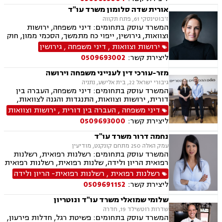
אורית שדה סלומון משרד עו"ד
ז'בוטינסקי 61, פתח תקווה
המשרד עוסק בתחומים: דיני משפחה, ירושות
וצוואות, גירושין, ייפוי כח מתמשך, הסכמי ממון, חוק
הנוער, פירוק שיתוף, משמורת, זמני שהות, הסכם
ירושות וצוואות
,
דיני משפחה
,
גירושין
חיים משותפים, מעמד אישי, מזונות, אלימות
ליצירת קשר:
0509693002
במשפחה, צווי הגנה, אימוץ, אפוטרופסות, ניכור הורי,
הורות חד מינית, עסקאות מתנה, העברה בין דורית,
מזר-עורכי דין לענייני משפחה וירושה
פונדקאות, חטיפת ילדים, ידועים בציבור, ייצוג
גיבורי ישראל 22, בית אלישע, נתניה
קטינים, גישור במשפחה
המשרד עוסק בתחומים: דיני משפחה, העברה בין
דורית, ירושות וצוואות, התנגדות והגנה לצוואות,
ייפוי כוח מתמשך, הסכמי ממון, גישור במשפחה,
דיני משפחה
,
העברה בין דורית
,
ירושות וצוואות
ידועים בציבור, אפוטרופסות, אבהות, מזונות,
ליצירת קשר:
0509693000
משמורת, גירושין, הורות חד מינית, חוק הנוער,
חלוקת רכוש, זמני שהות, ניכור הורי, גישור
נחמה דרור משרד עו"ד
ובוררויות.
עמק האלה 250 מתחם קונקנט, מודיעין
המשרד עוסק בתחומים: רשלנות רפואית, רשלנות
רפואית הריון ולידה, שלנות רפואית, רשלנות רפואית
ילדים.
רשלנות רפואית
,
רשלנות רפואית- הריון ולידה
ליצירת קשר:
0509691152
שלומי שמואלי משרד עו"ד ונוטריון
שדרות רוטשילד 19, חדרה
המשרד עוסק בתחומים: פשיטת רגל, חדלות פירעון,