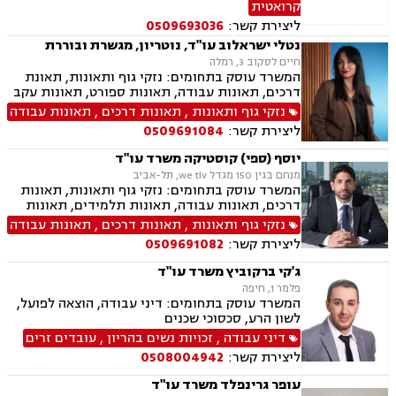
קרואטית
ירושות וצוואות, תמ"א 38
ליצירת קשר:
0509693036
נטלי ישראלוב עו"ד, נוטריון, מגשרת ובוררת
חיים לסקוב 3, רמלה
המשרד עוסק בתחומים: נזקי גוף ותאונות, תאונת
דרכים, תאונות עבודה, תאונות ספורט, תאונות עקב
רשלנות, תאונות תלמידים, ביטוח לאומי, גישור,
נזקי גוף ותאונות
,
תאונות דרכים
,
תאונות עבודה
רשלנות רפואית הריון ולידה, ירושות וצוואות, ייפוי
ליצירת קשר:
0509691084
כוח מתמשך, ביטוח סיעודי, נפגעי עבירה, בריאות
הנפש,
יוסף (ספי) קוסטיקה משרד עו"ד
מנחם בגין 150 מגדל we tlv, תל-אביב
המשרד עוסק בתחומים: נזקי גוף ותאונות, תאונות
דרכים, תאונות עבודה, תאונות תלמידים, תאונות
ספורט, תאונות עקב רשלנות, ביטוח לאומי, רשלנות
נזקי גוף ותאונות
,
תאונות דרכים
,
תאונות עבודה
רפואית, אובדן כושר עבודה
ליצירת קשר:
0509691082
ג'קי ברקוביץ משרד עו"ד
פלמר 1, חיפה
המשרד עוסק בתחומים: דיני עבודה, הוצאה לפועל,
לשון הרע, סכסוכי שכנים
דיני עבודה
,
זכויות נשים בהריון
,
עובדים זרים
ליצירת קשר:
0508004942
עופר גרינפלד משרד עו"ד