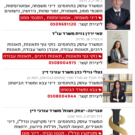
ביאליק 3, חיפה
דירה, עסקאות מכר יד שניה מקבלן, משפט מסחרי,
המשרד עוסק בתחומים: דיני משפחה, אפוטרופסות,
דיני חברות, ליטיגציה מסחרית ונדל"נית, דיני
הסכמי ממון, משמורת, זמני שהות, גירושין, נישואים
עמותות
אזרחיים, חלוקת רכוש, מעמד אישי, תיאום הורי,
דיני משפחה
,
אפוטרופסות
,
הסכמי ממון
ניכור הורי, ירושות וצוואות, ייפוי כוח מתמשך.
ליצירת קשר:
0509691120
סאי ירדן גזית משרד עו"ד
ה באייר 18, חדרה
המשרד עוסק בתחומים: נזקי גוף ותאונות, תאונות
דרכים, תאונות עבודה, אובדן כושר עבודה, תאונות
תלמידים, תאונות ספורט, תאונות עקב רשלנות, צבא
נזקי גוף ותאונות
,
תאונות דרכים
,
תאונות עבודה
ומשרד הביטחון, תביעות ביטוח ונזקי רכוש, ביטוח
ליצירת קשר:
0508004975
סיעודי, פנסיה, הורות חד מינית, גישור
נטלי גוילי כהן משרד עורכי דין
רח' תובל 40 מגדל ספיר (מתחם הבורסה), רמת-גן
המשרד עוסק בתחומים: דיני צבא ומשרד הביטחון
צבא ומשרד הבטחון
ליצירת קשר:
0508004944
סברינה- יצחק ושות' משרד עורכי דין
דרך חברון 3, באר שבע
המשרד עוסק בתחומים: דיני מקרקעין ונדל"ן, דיני
תאגידים, הוצאה לפועל, חדלות פירעון, ירושות
וצוואת.
מקרקעין ונדל"ן
,
תכנון ובניה
,
דיור מוגן