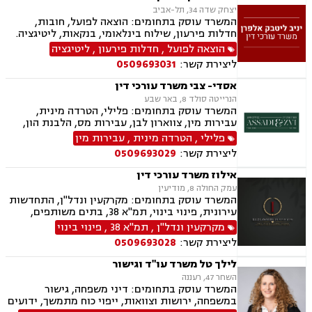
יצחק שדה 34, תל-אביב
המשרד עוסק בתחומים: הוצאה לפועל, חובות,
חדלות פירעון, שילוח בינלאומי, בנקאות, ליטיגציה.
הוצאה לפועל
,
חדלות פירעון
,
ליטיגציה
ליצירת קשר:
0509693031
אסדי- צבי משרד עורכי דין
הנרייטה סולד 8, באר שבע
המשרד עוסק בתחומים: פלילי, הטרדה מינית,
עבירות מין, צווארון לבן, עבירות מס, הלבנת הון,
רישוי נשק, ייצוג קטינים, אלימות במשפחה, עבירות
פלילי
,
הטרדה מינית
,
עבירות מין
סמים, ועדת שחרורים, עבירות סייבר, סירוב ויזה
ליצירת קשר:
0509693029
לארה"ב, מחיקת רישום פלילי, הסגרה ופשיעה
בינלאומית, נפגעי עבירה, תעבורה, נהיגה בשכרות,
אילוז משרד עורכי דין
המכון הרפואי לבטיחות בדרכים, שלילת רישיון
עמק החולה 8, מודיעין
נהיגה, פסילת רישיון מנהלית.
המשרד עוסק בתחומים: מקרקעין ונדל"ן, התחדשות
עירונית, פינוי בינוי, תמ"א 38, בתים משותפים,
מגרשים לבנייה, עסקאות מכר דירה
מקרקעין ונדל"ן
,
תמ"א 38
,
פינוי בינוי
ליצירת קשר:
0509693028
לילך טל משרד עו"ד וגישור
השחר 47, רעננה
המשרד עוסק בתחומים: דיני משפחה, גישור
במשפחה, ירושות וצוואות, ייפוי כוח מתמשך, ידועים