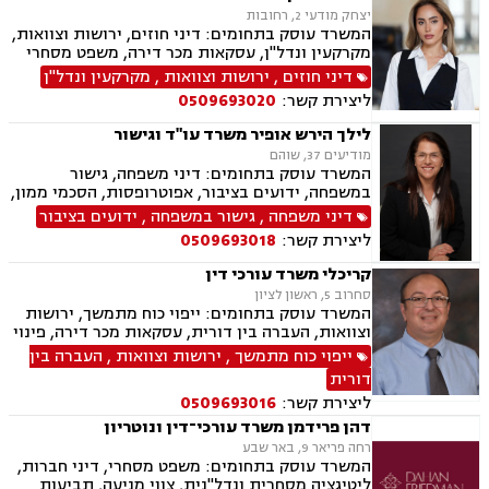
יצחק מודעי 2, רחובות
המשרד עוסק בתחומים: דיני חוזים, ירושות וצוואות,
מקרקעין ונדל"ן, עסקאות מכר דירה, משפט מסחרי
דיני חוזים
,
ירושות וצוואות
,
מקרקעין ונדל"ן
ליצירת קשר:
0509693020
לילך הירש אופיר משרד עו"ד וגישור
מודיעים 37, שוהם
המשרד עוסק בתחומים: דיני משפחה, גישור
במשפחה, ידועים בציבור, אפוטרופסות, הסכמי ממון,
מזונות, משמורת, גירושין, נישואים אזרחיים, חלוקת
דיני משפחה
,
גישור במשפחה
,
ידועים בציבור
רכוש, מעמד אישי, תיאום הורי, זמני שהות, ניכור
ליצירת קשר:
0509693018
הורי, ירושות וצוואות, ייפוי כוח מתמשך, לשון הרע,
דיני עבודה
קריכלי משרד עורכי דין
סחרוב 5, ראשון לציון
המשרד עוסק בתחומים: ייפוי כוח מתמשך, ירושות
וצוואות, העברה בין דורית, עסקאות מכר דירה, פינוי
מושכר, דיני עבודה.
ייפוי כוח מתמשך
,
ירושות וצוואות
,
העברה בין
דורית
ליצירת קשר:
0509693016
דהן פרידמן משרד עורכי־דין ונוטריון
רחה פריאר 9, באר שבע
המשרד עוסק בתחומים: משפט מסחרי, דיני חברות,
ליטיגציה מסחרית ונדל"נית, צווי מניעה, תביעות