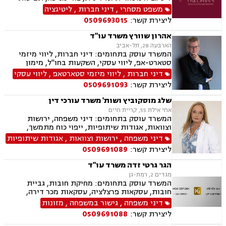
ייצוגיות, דיני ספורט, לשון הרע, תמ"א 38, עסקאות
משפט מסחרי
,
דיני חברות
,
ליטיגציה
מקרקעין, דיני חוזים, ייפוי כוח מתמשך, ירושות
ליצירת קשר:
0509693015
וצוואות, מסחר בינלאומי, משפט אזרחי, סכסוכי
שכנים, דיני עבודה, הסכמי ממון, מיסוי עירוני, מיסוי
אהרון שוורץ משרד עו"ד
נדל"ן, ארנונה, היטל פיתוח, היטל השבחה, נוטריון.
הארבעה 28, תל-אביב
המשרד עוסק בתחומים: דיני חברות, ליווי מיזמי
סטארט-אפ, ליווי עסקי, השקעות בחו"ל, מימון
חברות, מיזוגים ורכישות, מסחר בינלאומי, גישור
דיני חברות
,
ליווי מיזמי סטארטאפ
,
ליווי עסקי
עסקי, דיני הייטק
ליצירת קשר:
0509691093
שלג מוסקוביץ ושות' משרד עורכי דין
אחי אילת 55, קריית חיים
המשרד עוסק בתחומים: דיני משפחה, ירושות
וצוואות, אגודות שיתופיות, ייפוי כוח מתמשך,
מושבים וקיבוצים, מקרקעין ונדל"ן, עסקאות מכר
דיני משפחה
,
ירושות וצוואות
,
אגודות שיתופיות
דירה, נחלות ומשקים במושבים, רשות מקרקעי
ליצירת קשר:
0509691089
ישראל
הגר גרטי זדה משרד עו"ד
מגדים 2, רמת-גן
המשרד עוסק בתחומים: מחיקת חובות, גביית
חובות, עסקאות פרצלציה, עסקאות מכר דירה,
הסכמי ממון, ייפוי כוח מתמשך, ירושות וצוואות,
דיני משפחה
,
גישור במשפחה
,
מזונות
אפוטרופסות, גישור במשפחה, גירושין, מקרקעין,
ליצירת קשר:
0509691088
הוצאה לפועל, אימוץ, הורות חד מינית, מזונות,