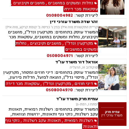
ישראל, מיסוי מקרקעין, הסדרת נחלות, עסקאות
נחלות ומשקים במושבים
,
מושבים וקיבוצים
,
פל"ח (פעילות לא חקלאית), ייפוי כוח מתמשך,
עסקאות מכר דירה
ירושות וצוואות.
ליצירת קשר:
0508004982
זהר שדה משרד עורכי דין
קריית התקשורת נווה אילן בנין c’ כניסה ב׳ קומת קרקע, נווה אילן
המשרד עוסק בתחומים: מקרקעין ונדל"ן, מושבים
וקיבוצים, נחלות ומשקים במושבים, עסקאות מכר
דירה, מיסוי נדל"ן, ייפוי כוח מתמשך, הסכמי ממון,
מקרקעין ונדל"ן
,
מושבים וקיבוצים
,
נחלות
חלוקת רכוש, עסקאות מתנה, אפוטרופסות, רשויות
ומשקים במושבים
מקומיות, אגודות שיתופיות, גישור ובוררות, דיני
ליצירת קשר:
0508004971
חוזים.
אוראל דור משרד עו"ד
סוקולוב 31, הרצליה
המשרד עוסק בתחומים: דיני חוזים ומסחר, מקרקעין
ונדל"ן, מיסוי נדל"ן, הוצאה לפועל, חדלות פירעון,
גביית חובות, משפט אזרחי.
דיני חוזים
,
מקרקעין ונדל"ן
,
עסקאות מכר דירה
ליצירת קשר:
0508004970
עמית מרק משרד עו"ד
יפתח 1, רמת-גן
המשרד עוסק בתחומים: רשלנות רפואית, תאונות
עקב רשלנות, נזקי גוף ותאונות, ירושות וצוואות,
ייפוי כוח מתמשך, דיני חוזים
רשלנות רפואית
,
תאונות עקב רשלנות
,
נזקי גוף
ותאונות