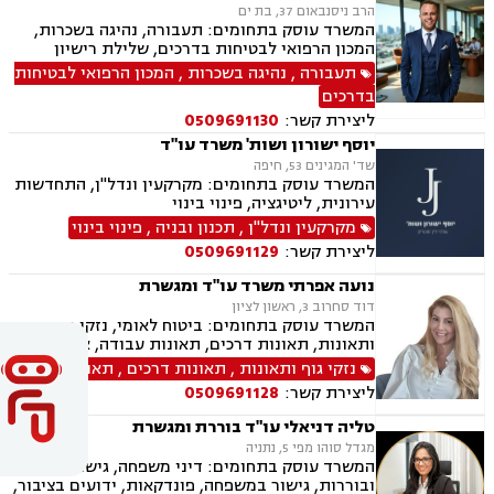
הרב ניסנבאום 37, בת ים
המשרד עוסק בתחומים: תעבורה, נהיגה בשכרות,
המכון הרפואי לבטיחות בדרכים, שלילת רישיון
נהיגה, פסילת רישיון מנהלית
תעבורה
,
נהיגה בשכרות
,
המכון הרפואי לבטיחות
בדרכים
ליצירת קשר:
0509691130
יוסף ישורון ושות' משרד עו"ד
שד' המגינים 53, חיפה
המשרד עוסק בתחומים: מקרקעין ונדל"ן, התחדשות
עירונית, ליטיגציה, פינוי בינוי
מקרקעין ונדל"ן
,
תכנון ובניה
,
פינוי בינוי
ליצירת קשר:
0509691129
נועה אפרתי משרד עו"ד ומגשרת
דוד סחרוב 3, ראשון לציון
המשרד עוסק בתחומים: ביטוח לאומי, נזקי גוף
ותאונות, תאונות דרכים, תאונות עבודה, אובדן כושר
עבודה, תאונות תלמידים, תאונות עקב רשלנות,
נזקי גוף ותאונות
,
תאונות דרכים
,
תאונות עבודה
רשלנות רפואית, רשלנות רפואית- הריון ולידה,
ליצירת קשר:
0509691128
רשלנות רפואית - רפואת שיניים, צבא ומשרד
הבטחון, נכי צה"ל, משפט צבאי.
טליה דניאלי עו"ד בוררת ומגשרת
מגדל סוהו מפי 5, נתניה
המשרד עוסק בתחומים: דיני משפחה, גישור
ובוררות, גישור במשפחה, פונדקאות, ידועים בציבור,