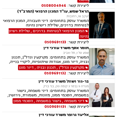
ליצירת קשר:
0508004946
הראל שמש, עו"ד המכון הרפואי (המרב"ד)
יעקב 18, רחובות
המשרד עוסק בתחומים: דיני תעבורה, המכון הרפואי
לבטיחות בדרכים, שלילת רישיון נהיגה
המכון הרפואי לבטיחות בדרכים
,
שלילת רשיון
נהיגה
ליצירת קשר:
0509691133
תומר אסף משרד עורכי דין
שפע טל 1, תל-אביב
המשרד עוסק בתחומים: מקרקעין ונדל"ן, תכנון
ובניה, דיור מוגן, אגודות שיתופיות, ליקויי בנייה,
מושבים וקיבוצים, פינוי בינוי, קבוצות רכישה,
מקרקעין ונדל"ן
,
תכנון ובניה
,
דיור מוגן
עסקאות מכר דירה, פינוי מושכר, הפקעת קרקעות,
ליצירת קשר:
0509691132
מגרשים לבניה, דיירות מוגנת, נחלות ומשקים
במושבים, רשות מקרקעי ישראל, צווי הריסה, רישום
בר-גור ושות' משרד עורכי דין
קבלנים, בתים משותפים, נדל"ן ביהודה ושומרון,
מצדה 9 (בסר 3 קומה 10), בני ברק
ייפוי כוח מתמשך, ירושות וצואות
המשרד עוסק בתחומים: דיני משפחה, גישור
במשפחה, הסכמי ממון, מזונות, משמורת, גירושין,
חלוקת רכוש, מעמד אישי, זמני שהות.
דיני משפחה
,
גישור במשפחה
,
הסכמי ממון
ליצירת קשר:
0509691131
אליעד גרופר משרד עורכי דין