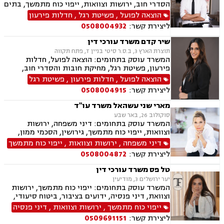
הסדרי חוב, ירושות וצוואות, ייפוי כוח מתמשך, בתים
משותפים, עסקאות מכר דירה, ליטיגציה, לשון הרע,
הוצאה לפועל
,
פשיטת רגל
,
חדלות פירעון
מיסים
ליצירת קשר:
0508004932
שיר קדם משרד עורכי דין
תוצרת הארץ 3, ב.ס.ר סיטי בניין T, פתח תקווה
המשרד עוסק בתחומים: הוצאה לפועל, חדלות
פירעון, פשיטת רגל, מחיקת חובות והסדרי חוב,
ירושות וצוואות, ייפוי כוח מתמשך
הוצאה לפועל
,
חדלות פירעון
,
פשיטת רגל
ליצירת קשר:
0508004915
מארי שני עשהאל משרד עו"ד
סוקולוב 26, באר שבע
המשרד עוסק בתחומים: דיני משפחה, ירושות
וצוואות, ייפוי כוח מתמשך, גירושין, הסכמי ממון,
נישואים אזרחיים, מעמד אישי, אפוטרופסות, מזונות,
דיני משפחה
,
ירושות וצוואות
,
ייפוי כוח מתמשך
התנגדויות לצוואות, הסכמים, בוררות
ליצירת קשר:
0508004872
טל פס משרד עורכי דין
יער ירושלים 3, מודיעין
המשרד עוסק בתחומים: ייפוי כוח מתמשך, ירושות
וצוואת, דיני פנסיה, ידועים בציבור, ביטוח סיעודי,
תביעות ביטוח ונזקי רכוש
ייפוי כוח מתמשך
,
ירושות וצוואות
,
דיני פנסיה
ליצירת קשר:
0509691151