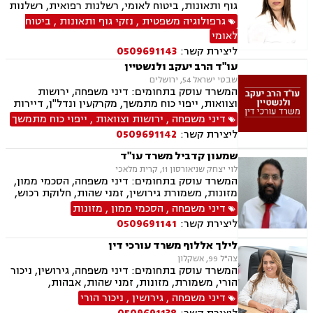
גוף ותאונות, ביטוח לאומי, רשלנות רפואית, רשלנות
רפואית שיניים, תאונות דרכים, תאונות עבודה,
גרפולוגיה משפטית
,
נזקי גוף ותאונות
,
ביטוח
תאונות תלמידים, נזקי גוף, אובדן כושר עבודה,
לאומי
תאונות אישיות, תאונות עקב רשלנות, בריאות
ליצירת קשר:
0509691143
הנפש, נפגעי עבירה
עו"ד הרב יעקב ולנשטיין
שבטי ישראל 54, ירושלים
המשרד עוסק בתחומים: דיני משפחה, ירושות
וצוואות, ייפוי כוח מתמשך, מקרקעין ונדל"ן, דיירות
מוגנת, עסקאות מכר דירה
דיני משפחה
,
ירושות וצוואות
,
ייפוי כוח מתמשך
ליצירת קשר:
0509691142
שמעון קדביל משרד עו"ד
לוי יצחק שניאורסון 11, קרית מלאכי
המשרד עוסק בתחומים: דיני משפחה, הסכמי ממון,
מזונות, משמורת גירושין, זמני שהות, חלוקת רכוש,
מעמד אישי, ניכור הורי, העברת בין דורית, ירושות
דיני משפחה
,
הסכמי ממון
,
מזונות
וצוואות, ייפוי כוח מתמשך, דיני חוזים, נדל"ן
ליצירת קשר:
0509691141
ומקרקעין, עסקאות מכר דירה, פינוי מושכר
לילך אללוף משרד עורכי דין
צה"ל 99, אשקלון
המשרד עוסק בתחומים: דיני משפחה, גירושין, ניכור
הורי, משמורת, מזונות, זמני שהות, אבהות,
אפוטרופסות, גישור, חוק הנוער, חלוקת רכוש, ייפוי
דיני משפחה
,
גירושין
,
ניכור הורי
כוח מתמשך חדלות פירעון, הוצאה לפועל, מחיקת