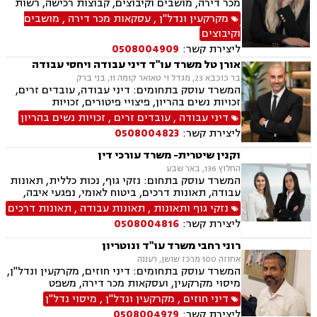
מכר דירה, מושבים וקיבוצים, קבוצות רכישה, רשות
מקרקעי ישראל, בתים משותפים, מיסוי נדלן, ייפוי
מקרקעין ונדל"ן
,
עסקאות מכר דירה
,
מושבים
כוח מתמשך, ירושות וצוואות, גישור, הסכמי ממון,
וקיבוצים
העברה בין דורית.
ליצירת קשר:
0508004909
אורן טל משרד עו"ד דיני עבודה ויחסי עבודה
בר כוכבא 23, מגדל וי טאואר קומה 11, בני ברק
המשרד עוסק בתחומים: דיני עבודה, עובדים זרים,
זכויות נשים בהריון, פיצויי פיטורים, זכויות
סוציאליות, שעות נוספות, פיטורים שלא כדין, הרעת
דיני עבודה
,
עובדים זרים
,
זכויות נשים בהריון
תנאים, הטרדה מינית במקום העבודה, אפליה
ליצירת קשר:
0508004823
תעסוקתית, מחלוקות הנוגעות לעמלות ובונוסים,
סוגיות הקשורות לפרילנסרים וקבלנים עצמאיים,
וקנין שיטרית- משרד עורכי דין
ליווי קבוצות עובדים בהליכי פירוק.
החלוץ 136, באר שבע
המשרד עוסק בתחום: נזקי גוף, נכות כללית, תאונות
עבודה, תאונות דרכים, ביטוח לאומי, נפגעי איבה,
משרד הביטחון, נכי צה״ל, תביעות אזרחיות.
נזקי גוף ותאונות
,
תאונות עבודה
,
תאונות דרכים
ליצירת קשר:
0508004816
רוני רחבי משרד עו"ד ונוטריון
אחוזה 100 מרכז שושן, רעננה
המשרד עוסק בתחומים: דיני חוזים, מקרקעין ונדל"ן,
מיסוי מקרקעין, ועסקאות מכר דירה, משפט
אזרחי-מסחרי, ייפוי כוח מתמשך, ירושות וצוואות,
דיני חוזים
,
מקרקעין ונדל"ן
,
מיסוי נדל"ן
דיני עבודה, דיני משפחה, הסכמי ממון, נזקי גוף
ליצירת קשר:
0508004979