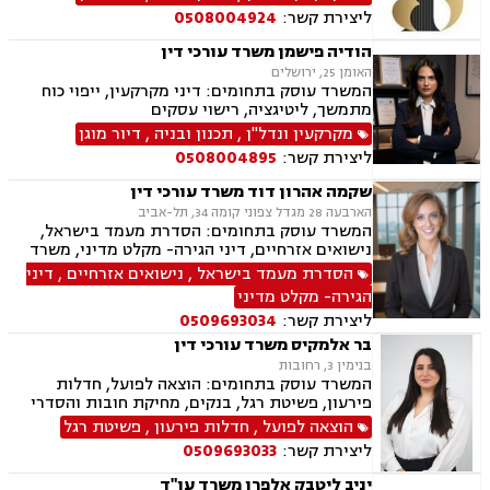
ליצירת קשר:
0508004924
הודיה פישמן משרד עורכי דין
האומן 25, ירושלים
המשרד עוסק בתחומים: דיני מקרקעין, ייפוי כוח
מתמשך, ליטיגציה, רישוי עסקים
מקרקעין ונדל"ן
,
תכנון ובניה
,
דיור מוגן
ליצירת קשר:
0508004895
שקמה אהרון דוד משרד עורכי דין
הארבעה 28 מגדל צפוני קומה 34, תל-אביב
המשרד עוסק בתחומים: הסדרת מעמד בישראל,
נישואים אזרחיים, דיני הגירה- מקלט מדיני, משרד
הפנים, אזרחויות ואשרות, אשרות עבודה, דיני
הסדרת מעמד בישראל
,
נישואים אזרחיים
,
דיני
עבודה, זכויות נשים בהריון, חוקתי מנהלי, מומחים
הגירה- מקלט מדיני
לדין הזר.
ליצירת קשר:
0509693034
בר אלמקיס משרד עורכי דין
בנימין 3, רחובות
המשרד עוסק בתחומים: הוצאה לפועל, חדלות
פירעון, פשיטת רגל, בנקים, מחיקת חובות והסדרי
חוב, דיני משפחה, גישור במשפחה, ידועים בציבור,
הוצאה לפועל
,
חדלות פירעון
,
פשיטת רגל
הסכמי ממון, מזונות, משמורת, גירושין, חלוקת רכוש,
ליצירת קשר:
0509693033
זמני שהות, ניכור הורי
יניב ליטבק אלפרן משרד עו"ד