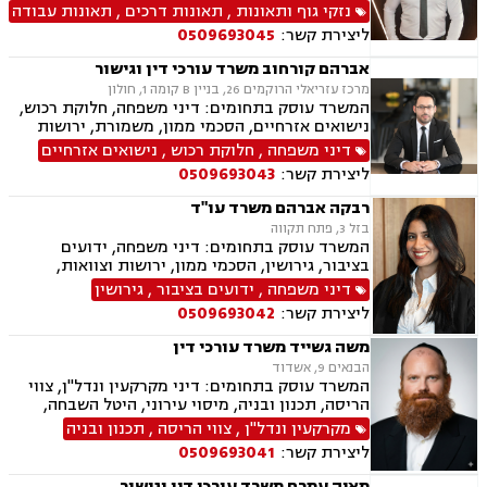
הנפש, אובדן כושר עבודה, תאונות תלמידים תאונות
נזקי גוף ותאונות
,
תאונות דרכים
,
תאונות עבודה
עקב רשלנות, ביטוח לאומי, גישור.
ליצירת קשר:
0509693045
אברהם קורחוב משרד עורכי דין וגישור
מרכז עזריאלי הרוקמים 26, בניין B קומה 1, חולון
המשרד עוסק בתחומים: דיני משפחה, חלוקת רכוש,
נישואים אזרחיים, הסכמי ממון, משמורת, ירושות
וצוואות, גירושין, זמני שהות, מזונות, ידועים בציבור,
דיני משפחה
,
חלוקת רכוש
,
נישואים אזרחיים
גישור ובוררות, גישור במשפחה, תיאום הורי, ניכור
ליצירת קשר:
0509693043
הורי, כתובה, אבהות, מעמד אישי, עסקאות מתנה.
רבקה אברהם משרד עו"ד
בזל 3, פתח תקווה
המשרד עוסק בתחומים: דיני משפחה, ידועים
בציבור, גירושין, הסכמי ממון, ירושות וצוואות,
אבהות, מזונות, משמורת, חוק הנוער, חלוקת רכוש,
דיני משפחה
,
ידועים בציבור
,
גירושין
זמני שהות, החזקת ילדים, ניכור הורי, אומנה, משפט
ליצירת קשר:
0509693042
אזרחי, דיני חוזים, פלילי
משה גשייד משרד עורכי דין
הבנאים 9, אשדוד
המשרד עוסק בתחומים: דיני מקרקעין ונדל"ן, צווי
הריסה, תכנון ובניה, מיסוי עירוני, היטל השבחה,
היטל פיתוח, ארנונה, רשויות מקומיות, רישוי עסקים
מקרקעין ונדל"ן
,
צווי הריסה
,
תכנון ובניה
ליצירת קשר:
0509693041
מאיה עמרם משרד עורכי דין וגישור