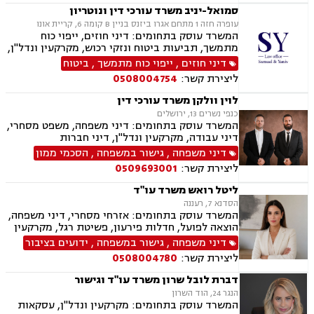
עבירה.
סמואל-יניב משרד עורכי דין ונוטריון
עופרה חזה 1 מתחם אגרו ביזנס בניין B קומה 6, קריית אונו
המשרד עוסק בתחומים: דיני חוזים, ייפוי כוח
מתמשך, תביעות ביטוח ונזקי רכוש, מקרקעין ונדל"ן,
תמ"א 38, לשון הרע, ירושות וצוואות, מושבים
דיני חוזים
,
ייפוי כוח מתמשך
,
ביטוח
וקיבוצים, קבוצות רכישה, ליקוי בניה, פינוי בינוי,
ליצירת קשר:
0508004754
פינוי מושכר, עסקאות מכר דירה, מגרשים לבניה,
נחלות ומשקים במושבים, רשות מקרקעי ישראל,
לוין וולקן משרד עורכי דין
העברה בין דורית, בן ממשיך, נזקי גוף ותאונות,
כנפי נשרים 13, ירושלים
תאונות דרכים, תאונות עבודה, תאונות תלמידים,
המשרד עוסק בתחומים: דיני משפחה, משפט מסחרי,
אובדן כושר עבודה, תאונות עקב רשלנות.
דיני עבודה, מקרקעין ונדל"ן, דיני חברות
דיני משפחה
,
גישור במשפחה
,
הסכמי ממון
ליצירת קשר:
0509693001
ליטל רואש משרד עו"ד
הסדנא 7, רעננה
המשרד עוסק בתחומים: אזרחי מסחרי, דיני משפחה,
הוצאה לפועל, חדלות פירעון, פשיטת רגל, מקרקעין
ונדל"ן, ייפוי כוח מתמשך, צבא ומשרד הביטחון,
דיני משפחה
,
גישור במשפחה
,
ידועים בציבור
ביטוח לאומי.
ליצירת קשר:
0508004780
דברת לובל שרון משרד עו"ד וגישור
הנגר 24, הוד השרון
המשרד עוסק בתחומים: מקרקעין ונדל"ן, עסקאות