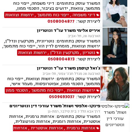
המשרד עוסק בתחומים: דיני משפחה, ייפוי כוח
מתמשך, צוואות, ידועים בציבור, הסכמי ממון,
אבהות, מזונות, משמורת, גירושין, נישואים אזרחיים,
דיני משפחה
,
ייפוי כוח מתמשך
,
ירושות וצוואות
ניכור הורי
ליצירת קשר:
0508004877
איריס אלימי משרד עו"ד ונוטריון
הארבעה 28, תל-אביב
המשרד עוסק בתחומים: נוטריונית, מקרקעין ונדל"ן,
ירושות וצוואות, מומחים לדין הזר, ייפוי כוח מתמשך,
מיסים, תמ"א 38, אזרחות זרה ודרכון זר.
נוטריון
,
מקרקעין ונדל"ן
,
ירושות וצוואות
ליצירת קשר:
0508004873
ג'ואל קוסמן משרד עו"ד ונוטריון
הארבעה 28 מגדל חג'ג' צפוני, תל-אביב
המשרד עוסק בתחומים: ירושות וצוואות, ייפוי כוח
מתמשך, הסכמי ממון, אפוטרופסות, מעמד אישי,
ידועים בציבור, אבהות, חלוקת רכוש, דיני עליה, דיני
ירושות וצוואות
,
ייפוי כוח מתמשך
,
הסכמי ממון
מקרקעין, עסקאות מכר דירה מקבלן או יד שניה,
ליצירת קשר:
0509693037
מיסוי מקרקעין, נוטריון עברית צרפתית אנגלית.
פינקו-אלפסי ושות' משרד עורכי דין ונוטריונים
דרך אבא הלל 7 בית סילבר, רמת-גן
המשרד עוסק בתחומים: אזרחות גרמנית, אזרחות
אוסטרית, אזרחות רומנית, אזרחות פורטוגלית,
אזרחות מרוקאית, אזרחות קרואטית, אזרחות
אזרחות גרמנית
,
אזרחות אוסטרית
,
אזרחות
ספרדית, אזרחות צ'כית, ייפוי כוח מתמשך, נוטריון,