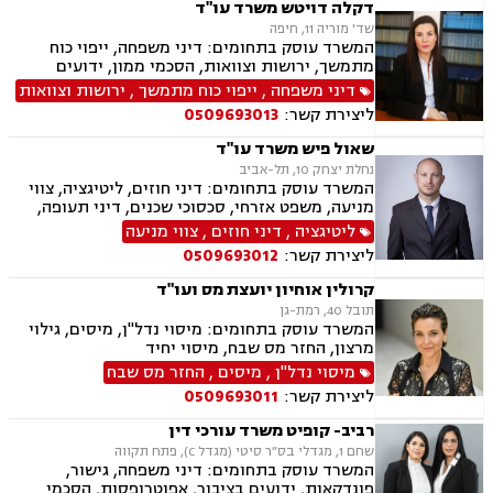
משמורת, נישואים אזרחיים, חלוקת רכוש, תיאום
דקלה דויטש משרד עו"ד
הורי, זמני שהות, אומנה, ניכור הורי, עסקאות מתנה,
שד' מוריה 11, חיפה
ידועים בציבור, פינוי מושכר, צווארון לבן, הלבנת הון,
המשרד עוסק בתחומים: דיני משפחה, ייפוי כוח
אלימות במשפחה, עבירות סמים, נפגעי עבירה
מתמשך, ירושות וצוואות, הסכמי ממון, ידועים
בציבור, אפוטרופסות, חלוקת רכוש, מעמד אישי,
דיני משפחה
,
ייפוי כוח מתמשך
,
ירושות וצוואות
ניכור הורי, אבהות, מזונות, משמורת זמני שהות,
ליצירת קשר:
0509693013
החזקת ילדים, גירושין, הורות חד מינית, נישואים
אזרחיים, עסקאות מתנה
שאול פיש משרד עו"ד
נחלת יצחק 10, תל-אביב
המשרד עוסק בתחומים: דיני חוזים, ליטיגציה, צווי
מניעה, משפט אזרחי, סכסוכי שכנים, דיני תעופה,
נזקי רכוש, דיני צרכנות ותיירות, קניין רוחני, זכויות
ליטיגציה
,
דיני חוזים
,
צווי מניעה
יוצרים, הגנת הפרטיות, תביעות ייצוגיות, לשון הרע,
ליצירת קשר:
0509693012
פינוי מושכר
קרולין אוחיון יועצת מס ועו"ד
תובל 40, רמת-גן
המשרד עוסק בתחומים: מיסוי נדל"ן, מיסים, גילוי
מרצון, החזר מס שבח, מיסוי יחיד
מיסוי נדל"ן
,
מיסים
,
החזר מס שבח
ליצירת קשר:
0509693011
רביב- קופיט משרד עורכי דין
שחם 1, מגדלי בס״ר סיטי (מגדל C), פתח תקווה
המשרד עוסק בתחומים: דיני משפחה, גישור,
פונדקאות, ידועים בציבור, אפוטרופסות, הסכמי