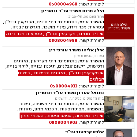
ליצירת קשר:
0508004968
הילה מרום משרד עו"ד ונוטריון
אחד העם 30, תל-אביב
המשרד עוסק בתחומים: דיני חוזים, מקרקעין ונדל"ן,
עסקאות מכר דירה, פינוי מושכר, מגרשים לבניה,
מיסוי מקרקעין, ירושות וצוואת, ייפוי כוח מתמשך,
דיני חוזים
,
מקרקעין ונדל"ן
,
עסקאות מכר דירה
נוטריון.
ליצירת קשר:
0508004988
אילן אליהו משרד עורכי דין
הצור 1, מבשרת ציון
המשרד עוסק בתחומים: דיני מקרקעין, מיזוגים
ורכישות, רישום קבלנים, תיכנון ובנייה, ליקוי בנייה,
מגרשים לבנייה.
מקרקעין ונדל"ן
,
מיזוגים ורכישות
,
רישום
קבלנים
ליצירת קשר:
0508004933
נתנאל סעדון משרד עו"ד ונוטריון
בית הדפוס 12 כניסה A, ירושלים
המשרד עוסק בתחומים: דיני משפחה, גישור
במשפחה, אפוטרופסות, הסכמי ממון, מזונות,
משמורת, גירושין, טוען רבני, חלוקת רכוש, מעמד
דיני משפחה
,
אפוטרופסות
,
הסכמי ממון
אישי, תיאום הורי, זמני שהות, ניכור הורי, עסקאות
ליצירת קשר:
0508004903
מתנה, ידועים בציבור, ירושות וצוואות, נוטריון, ייפוי
כוח מתמשך, הוצאה לפועל, חדלות פירעון, תביעות
אלכס קרפטוב עו"ד
מסחריות, דיני חוזים, מקרקעין ונדל"ן, עסקאות מכר