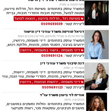
פתח תקווה 6, נתניה
המשרד עוסק בתחומים: פשיטת רגל, חדלות פירעון,
הוצאה לפועל, מחיקת חובות והסדרי חובות, גביית
חובות, ירושות וצוואות, ייפוי כוח מתמשך, דיני
פשיטת רגל
,
חדלות פירעון
,
הוצאה לפועל
חברות, פירוקים והקפאת הליכים, מיזוגים ורכישות,
ליצירת קשר:
0509693039
ליווי עסקי, ליווי מיזמי סטרטאפ.
דניאל סוויסה משרד עורכי דין וגישור
שדרות הרכס 13 מגדלי פלטינום, מודיעין מכבים רעות
המשרד עוסק בתחומים: דיני משפחה, גירושין,
ידועים בציבור, הסכמי ממון, מזונות, חלוקת רכוש,
מעמד אישי, תיאום הורי, זמני שהות (החזקת ילדים),
דיני משפחה
,
גישור במשפחה
,
גירושין
אלימות במשפחה, ניכור הורי, אפוטרופסות, ירושות
ליצירת קשר:
0509691124
וצוואות, גישור במשפחה, ליטיגציה, ייפוי כוח
מתמשך.
דנה סיבוני משרד עורכי דין
משה לוי 5, רמלה
המשרד עוסק בתחומים: דיני משפחה, ירושות,
צוואות, גירושין, מזונות, הסדרי שהות, צווי הגנה, צווי
מניעה, הסכמי ממון, עריכת הסכמים משפטיים,
דיני משפחה
,
ירושות וצוואות
,
גירושין
אפוטרופסות, חלוקת רכוש, מעמד אישי, ייפוי כוח
ליצירת קשר:
0509691123
מתמשך.
אורית לוי ביטון משרד עו"ד
הבנקים 3, חיפה
המשרד עוסק בתחומים: נחלות ומשקים במושבים,
מושבים וקיבוצים, עסקאות מכר, רשות מקרקעי