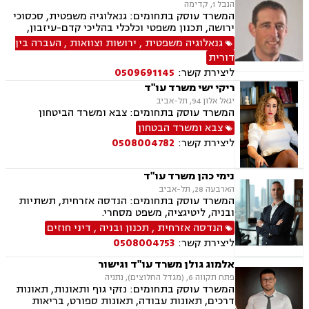
הנבל 1, קדימה
המשרד עוסק בתחומים: גנאלוגיה משפטית, סכסוכי
ירושה, תכנון משפטי וכלכלי בהליכי קדם-עיזבון,
ובהעברה בין-דורית
גנאלוגיה משפטית
,
ירושות וצוואות
,
העברה בין
דורית
ליצירת קשר:
0509691145
ריקי ישי משרד עו"ד
יגאל אלון 94, תל-אביב
המשרד עוסק בתחומים: צבא ומשרד הביטחון
צבא ומשרד הבטחון
ליצירת קשר:
0508004782
נימי כהן משרד עו"ד
הארבעה 28, תל-אביב
המשרד עוסק בתחומים: הנדסה אזרחית, תשתיות
ובניה, ליטיגציה, משפט מסחרי.
הנדסה אזרחית
,
תכנון ובניה
,
דיני חוזים
ליצירת קשר:
0508004753
אלמוג גולן משרד עו"ד וגישור
פתח תקווה 6, (מגדל החלוצים), נתניה
המשרד עוסק בתחומים: נזקי גוף ותאונות, תאונות
דרכים, תאונות עבודה, תאונות ספורט, בריאות