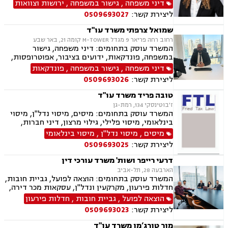
בציבור, אפוטרופסות, הסכמי ממון, מזונות, משמורת,
דיני משפחה
,
גישור במשפחה
,
ירושות וצוואות
גירושין, הורות חד מינית, נישואים אזרחיים, ידועים
ליצירת קשר:
0509693027
בציבור, חלוקת רכוש, מעמד אישי, תיאום הורי, זמני
שהות, עסקאות מתנה, גישור ובוררויות, גישור עסקי,
שמואל צרפתי משרד עו"ד
דיני חברות, סכסוך בין בעלי מניות, דיני צרכנות
רחוב רחה פריאר 9 מגדל M-TOWER קומה 21, באר שבע
ותיירות, משפט אזרחי, סכסוך שכנים.
המשרד עוסק בתחומים: דיני משפחה, גישור
במשפחה, פונדקאות, ידועים בציבור, אפוטרופסות,
הסכמי ממון, אבהות, מזונות, משמורת, גירושין,
דיני משפחה
,
גישור במשפחה
,
פונדקאות
הורות חד מינית, נישואים אזרחיים, חוק הנוער,
ליצירת קשר:
0509693026
אימוץ, חלוקת רכוש, מעמד אישי, תיאום הורי, חטיפת
ילדים, זמני שהות (החזקת ילדים), אומנה, ניכור הורי,
טובה פריד משרד עו"ד
עסקאות מתנה, פלילי, הטרדה מינית, עבירות מין,
ז'בוטינסקי 134, רמת-גן
צווארון לבן, עבירות מס, הלבנת הון רישוי נשק, ייצוג
המשרד עוסק בתחומים: מיסים, מיסוי נדל"ן, מיסוי
קטינים, אלימות במשפחה, עבירות סמים, ועדת
בינלאומי, מיסוי פלילי, גילוי מרצון, דיני חברות,
שחרורים, עבירות סייבר, סירוב ויזה לארה"ב, מחיקת
רישום חברות, פירוקים והקפאת הליכים, סכסוך בין
מיסים
,
מיסוי נדל"ן
,
מיסוי בינלאומי
רישום פלילי הסגרה ופשיעה בינלאומית, נפגעי
בעלי מניות, עסקאות מכר דירה, ירושות וצוואות,
עבירה.
ליצירת קשר:
0509693025
עיזבונות, ייפוי כוח מתמשך.
דרעי רייפר ושות' משרד עורכי דין
הארבעה 28, תל-אביב
המשרד עוסק בתחומים: הוצאה לפועל, גביית חובות,
חדלות פירעון, מקרקעין ונדל"ן, עסקאות מכר דירה,
דיני משפחה, חלוקת רכוש, דיני חוזים, ירושות
הוצאה לפועל
,
גביית חובות
,
חדלות פירעון
וצוואות.
ליצירת קשר:
0509693023
מור טורג’מן משרד עו"ד