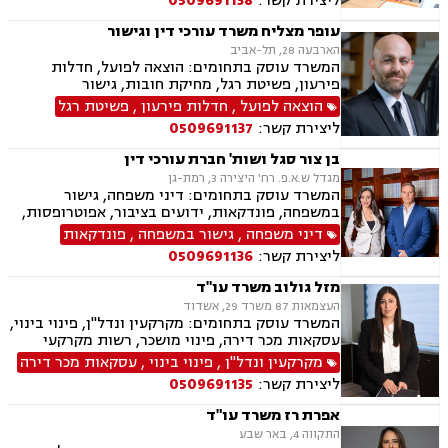
ליצירת קשר:
0509691138
והסדרי חובות, פשיטת רגל.
עופר מצליח משרד עורכי דין וגישור
הארבעה 28, תל-אביב
המשרד עוסק בתחומים: הוצאה לפועל, חדלות
פירעון, פשיטת רגל, מחיקת חובות, גישור
הוצאה לפועל
,
חדלות פירעון
,
פשיטת רגל
ליצירת קשר:
0509691137
בן צור סגל ושות' חברת עורכי דין
מגדל ש.א.פ. רח' היצירה 3, רמת-גן
המשרד עוסק בתחומים: דיני משפחה, גישור
במשפחה, פונדקאות, ידועים בציבור, אפוטרופסות,
הסכמי ממון, אבהות, מזונות, החזקת ילדים, גירושין,
דיני משפחה
,
גישור במשפחה
,
פונדקאות
הורות חד מינית, נישואים אזרחיים, חוק הנוער,
ליצירת קשר:
0509691136
אימוץ, חלוקת רכוש, מעמד אישי, תיאום הורי, חטיפת
ילדים, זמני שהות, אומנה, ניכור הורי, עסקאות
מזל גולוב משרד עו"ד
מתנה, ירושות וצוואות, ייפוי כוח מתמשך
העצמאות 87 משרד 29, אשדוד
המשרד עוסק בתחומים: מקרקעין ונדל"ן, פינוי בינוי,
עסקאות מכר דירה, פינוי מושכר, רשות מקרקעי
ישראל, בתים משותפים, ירושות וצוואות, ייפוי כוח
מקרקעין ונדל"ן
,
פינוי בינוי
,
עסקאות מכר דירה
מתמשך, ייצוג רכישה מקבלן (יד ראשונה), חוזים,
ליצירת קשר:
0509691135
הסכמי ממון
אפרת רז משרד עו"ד
התקווה 4, באר שבע