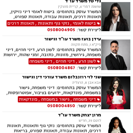
גלי טל משרד עו"ד
הריסה, רישום קבלנים, בתים משותפים נדל"ן
שושנה דמרי 4, קריית מוצקין
ביהודה ושומרון, דיני תאגידים, אזרחי מסחרי, נזקי
המשרד עוסק בתחומים: ביטוח לאומי דיני נזיקין,
רכוש.
תאונות דרכים, תאונות עבודה, תאונות ספורט,
בריאות הנפש אובדן כושר עבודה, תאונות תלמידים,
ביטוח לאומי
,
נזקי גוף ותאונות
,
תאונות דרכים
תאונות עקב רשלנות, צבא ומשרד הביטחון.
ליצירת קשר:
0508004905
עידן בועז משרד עו"ד וגישור
פיק"א 1, פתח תקווה
המשרד עוסק בתחומים: לשון הרע, דיני חוזים, דיני
משפחה, גירושין, מזונות, כתובה, זמני שהות, ירושות
וצוואת, הסכמי ממון, ייפוי כוח מתמשך, חלוקת רכוש,
לשון הרע
,
דיני חוזים
,
דיני משפחה
ידועים בציבור, אפוטרופסות, צווי הרחקה, הגנת
ליצירת קשר:
0508004867
הפרטיות, פינוי מושכר, מקרקעין ונדל"ן, עסקאות
מכר דירה.
שני לוי רוזנבלום משרד עורכי דין וגישור
אבא אבן 8, הרצליה
המשרד עוסק בתחומים: דיני משפחה, גישור
במשפחה, פונדקאות, ידועים בציבור, אפוטרופסות,
הסכמי ממון, אבהות, מזונות, משמורת, גירושין,
דיני משפחה
,
גישור במשפחה
,
פונדקאות
הורות חד מינית, נישואים אזרחיים, חוק הנוער,
ליצירת קשר:
0508004850
אימוץ, חלוקת רכוש, מעמד אישי, תיאום הורי, חטיפת
ילדים, זמני שהות (החזקת ילדים), אומנה, ניכור הורי,
מרון יצחק משרד עו"ד
עסקאות מתנה.
לוטם 39, חריש
המשרד עוסק בתחומים: נזקי גוף ותאונות, תאונות
דרכים, תאונות עבודה, תאונות ספורט, בריאות