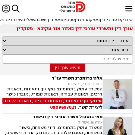


ﱐ
אינדקס עורכי דין
פסיקה
המגזין
טפסים
פסקדין Live
משאלים
שירותים מש
עורך דין ומשרדי עורכי דין באזור אור עקיבא - פסקדין
חיפוש עורך דין
אלון ברומברג משרד עו"ד
רחוב הילל 23, ירושלים
המשרד עוסק בתחומים: נזקי גוף ותאונות, תאונות
דרכים, תאונות עבודה, תאונות ספורט, אובדן כושר
עבודה, תאונות תלמידים, רשלנות רפואית, רשלנות
נזקי גוף ותאונות
,
תאונות דרכים
,
תאונות עבודה
רפואית- הריון ולידה, ביטוח לאומי
ליצירת קשר:
0509693021
מאי בוטבול משרד עורכי דין וגישור
אורט 18, אשדוד
המשרד עוסק בתחומים: דיני משפחה, גישור
במשפחה, הסכם שלום בית, כתובה, התרת נישואים,