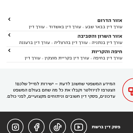

אזור הדרום
עורך דין בבאר שבע
עורך דין באשדוד
עורך דין


באשקלון
עורך דין בבאר טוביה
עורך דין בגן יבנה

אזור השרון והסביבה



עורך דין בניר הבנים
עורך דין בערד
עורך דין בקיבוץ


עורך דין בנתניה
עורך דין בהרצליה
עורך דין ברעננה


זיקים
עורך דין בנתיבות
עורך דין בקרית מלאכי



עורך דין בחדרה
עורך דין בכפר סבא
עורך דין בהוד

חיפה והקריות



השרון
עורך דין באבן יהודה
עורך דין בבנימינה



עורך דין בחיפה
עורך דין בקריית מוצקין
עורך דין


עורך דין בחריש
עורך דין בקיסריה
עורך דין בקדימה


בקרית מוצקין
עורך דין בקריית אתא
עורך דין


עורך דין ברמת השרון
עורך דין בתל מונד



בקריית חיים
עורך דין בקרית ביאליק
עורך דין


בחדרה

המידע המשפטי שחשוב לדעת – ישירות למייל שלכם!
הצטרפו לניוזלטר וקבלו את כל מה שחם בעולם המשפט
עדכונים, פסקי דין חשובים וניתוחים מקצועיים, לפני כולם.




פסק דין ברשת