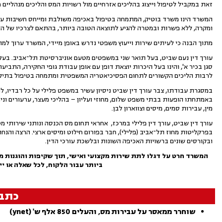
זאת במקביל לטיפול וייצוג בהליכים אזרחיים מול רשויות המס והליכים מנהליים
המשרד הינו משרד בוטיק, המתמחה בטיפול באכיפה משולבת
ומייחס חשיבות על
ומקרה, ללא פשרות ובמטרה להגיע לתוצאה הטובה ביותר, בהתאם לצרכיו של הל
מתוך הבנה כי לעיתים שירות וייעוץ משפטי נדרש באופן מיידי, המשרד ערוך למת
עורך דין נעם שביט, בעל תואר שני במשפטים מטעם אוניברסיטת תל־אביב. בעל
סגן בכיר א', והינו בעל היכרות יוצאת דופן עם אופן עבודת גופי החקירה, התביעה
לרבות הליכים הקשורים לתחום הפסיכיאטריה המשפטית ומתמחה בטיפול בתיקים
במסגרת עבודתו, צבר עורך דין שביט ניסיון עשיר במשפט פלילי על כל רבדיו, ל
באמתחתו הופעות בבתי משפט שלום, מחוזי ועליון – בהליכי מעצר, ערעורים וניה
מין, עבירות סמים, מיסים וצווארון לבן.
עורך דין שביט, עורך דין פלילי במרכז, אחראי תחום מס הכנסה ונותני שירותי 
בפרקליטות מחוז תל־אביב (פלילי), חבר בפורום חילוט ומיסים ארצי. הרצה והנח
ובקורסים שונים ברשויות האכיפה השונות ובלשכת עורכי הדין.
המשרד חרט על דגלו לתת שירות מקצועי ואישי, תוך שקיפות והוגנות מל
ביותר עבור הלקוח, לכל שאלה או יי
כתב
שוחרר ממאסר על עבירות מס, והעלים 850 אלף ש' (ynet)