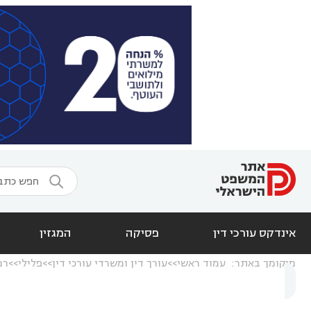

אינדקס עורכי דין
פסיקה
המגזין
מיקומך באתר:
עמוד ראשי
עורך דין ומשרדי עורכי דין
פלילי
רמ