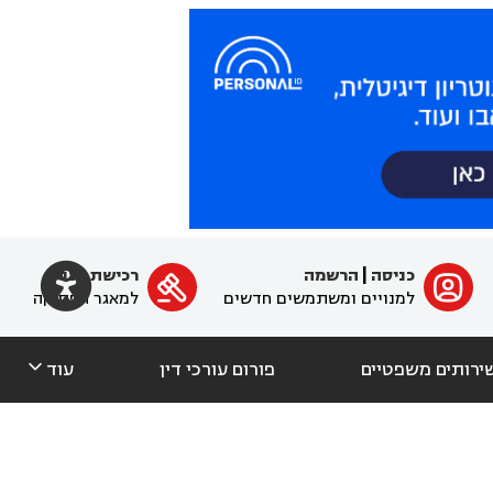

כניסה
|
הרשמה
רכישת מנוי
ﱐ

למנויים ומשתמשים חדשים
למאגר הפסיקה

ירותים משפטיים
פורום עורכי דין
עוד