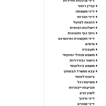
דיני צרכנות ותיירות
קניין רוחני
דיני משפחה
דיני חברות
הוצאה לפועל
רשלנות רפואית
נזקי גוף ותאונות
דיני תקשורת ואינטרנט
מיסים
תעבורה
משפט מנהלי וחוקתי
גישור ובוררויות
משפט בינלאומי
צבא ומשרד הבטחון
ביטוח לאומי
פשיטת רגל
תביעות ייצוגיות
לשון הרע
דיני חינוך
דיני ספורט