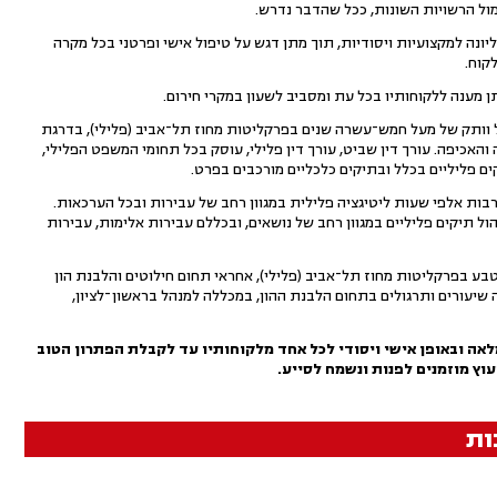
 מול הרשויות השונות, ככל שהדבר נדרש.
יונה למקצועיות ויסודיות, תוך מתן דגש על טיפול אישי ופרטני בכל מקרה
קוח.
ן מענה ללקוחותיו בכל עת ומסביב לשעון במקרי חירום.
 וותק של מעל חמש־עשרה שנים בפרקליטות מחוז תל־אביב (פלילי), בדרגת
 והאכיפה. עורך דין שביט, עורך דין פלילי, עוסק בכל תחומי המשפט הפלילי,
 פליליים בכלל ובתיקים כלכליים מורכבים בפרט.
רבות אלפי שעות ליטיגציה פלילית במגוון רחב של עבירות ובכל הערכאות.
ול תיקים פליליים במגוון רחב של נושאים, ובכללם עבירות אלימות, עבירות
מטבע בפרקליטות מחוז תל־אביב (פלילי), אחראי תחום חילוטים והלבנת הון
ה שיעורים ותרגולים בתחום הלבנת ההון, במכללה למנהל בראשון־לציון,
אה ובאופן אישי ויסודי לכל אחד מלקוחותיו עד לקבלת הפתרון הטוב
עוץ מוזמנים לפנות ונשמח לסייע.
ות