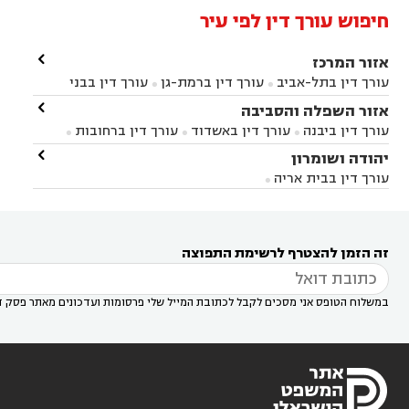
חיפוש עורך דין לפי עיר

אזור המרכז
עורך דין בתל-אביב
עורך דין ברמת-גן
עורך דין בבני


ברק
עורך דין בפתח תקווה
עורך דין בראשון לציון

אזור השפלה והסביבה



עורך דין ברחובות
עורך דין בנס ציונה
עורך דין


עורך דין ביבנה
עורך דין באשדוד
עורך דין ברחובות



במודיעין
עורך דין בהרצליה
עורך דין בחולון
עורך



עורך דין בראשון לציון
עורך דין במודיעין
עורך דין

יהודה ושומרון


דין בקרית אונו
עורך דין ברמלה
עורך דין בקריית


בבאר יעקב
עורך דין בגדרה
עורך דין בכפר רות



אונו
עורך דין בבת ים
עורך דין בגבעת שמואל
עורך
עורך דין בבית אריה




דין באזור
עורך דין בגן יבנה
עורך דין בעמק חפר



עורך דין במודיעין מכבים רעות
עורך דין במודיעין

רעות
עורך דין בסביון
עורך דין ברמת השרון
עורך



זה הזמן להצטרף לרשימת התפוצה
דין בשוהם

במשלוח הטופס אני מסכים לקבל לכתובת המייל שלי פרסומות ועדכונים מאתר פסק ד