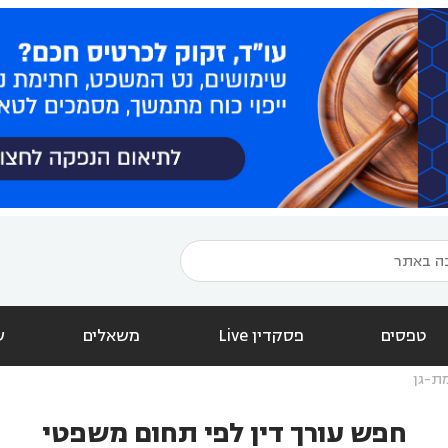
טפסים
פסקדין Live
משאלים
ש
ת-גן
חפש עורך דין לפי תחום משפטי