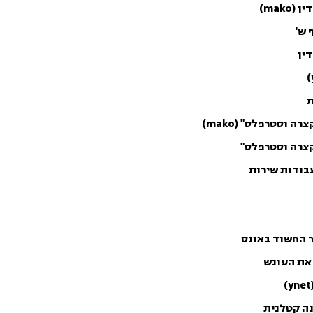
mak)
ין
ת
וסטרפלס" (mako)
קצרה וסטרפלס"
בודות שירות
ר החשוד באונס
את העונש
נה קטלנית