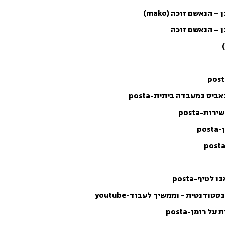
נאשם זוכה (mako)
ן – הנאשם זוכה
ס במעבדה ביתית-posta
ת-posta
p
יף-posta
דנטית - וממשיך לעבוד-youtube
רומן-posta