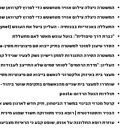
המשטרה ניצלה צילום אוויר מטושטש כדי לפרוץ לקרוואן שכן – ה
המשטרה ניצלה צילום אוויר מטושטש כדי לפרוץ לקרוואן שכ
התעללה באכזריות בבנותיה - העליון ביטל את העונש (ynet)
"כברת דרך טיפולית": בוטל עונש מאסר לאם מתעללת
הסדר טיעון למוכר למשטרה בתיק ייבוא סם פיצוציות מסין-posta
המשטרה הסירה התנגדות למתן רישיון נשק לצעיר שגידל קנאבי
העליון: "מידת הרחמים" לסוחר סמים שלא התייצב לעבודות שירו
מעצר בית באיזוק אלקטרוני לנאשם בייבוא סם פיצוציות מסין-osta
שוחררו למעצר בית שניים מהנאשמים בתקיפת שוטר ביהוד-posta
תולדות הנטל הרדום-posta
קרטל מכרזי הבינוי במשרד הביטחון, תיק חדש לארגון פשע אבו לט
הבכיר והסטודנטית | רופא בכיר מסורוקה חשוד שפגע מינית בסטו
עוזרת רופא התלוננה על אונס, שופט קבע כי הראיות מצביעות על 