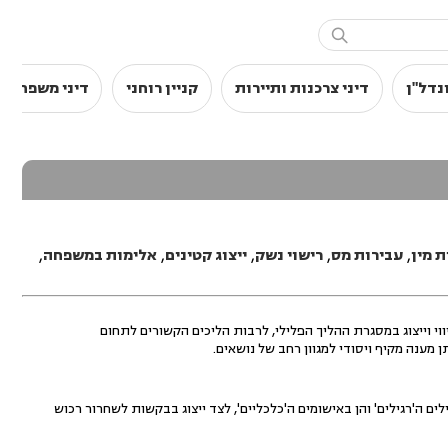

נדל"ן
דיני צרכנות ותיירות
קניין רוחני
דיני משפחה
ת מין
,
עבירות מס
,
רישוי נשק
,
ייצוג קטינים
,
אלימות במשפחה
,
ווי וייצוג במסגרת ההליך הפלילי, לרבות הליכים הקשורים לתחום
 מענה מקיף ויסודי למגוון רחב של נושאים.
ת הבלעדית לטפל IN HOUSE הן באישומים הפלילים ה'רגילים' והן באישומים ה'כלכליים', לצד ייצוג בבקשות לשחרור רכוש