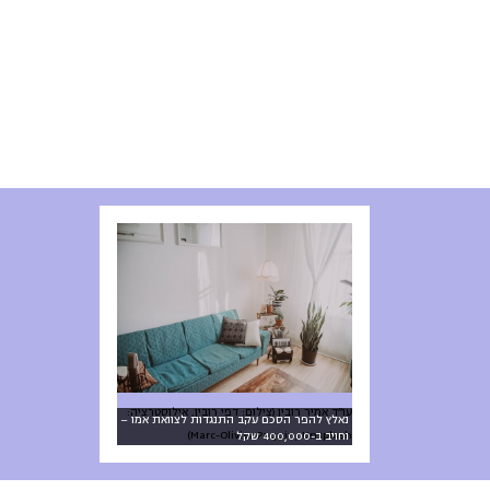
עו״ד אמיר רובין (צילום: דפי רובין, אילוסטרציה:
נאלץ להפר הסכם עקב התנגדות לצוואת אמו –
Marc-Olivier Paquin, Unsplash)
וחויב ב-400,000 שקל