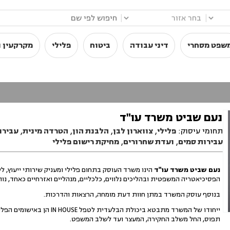
|
|
שפט מסחרי
דיני עבודה
ביטוח
פלילי
מקרקעין ו
נעם שביט משרד עו"ד
תחומי עיסוק:
פלילי
,
צווארון לבן
,
הלבנת הון
,
הטרדה מינית
,
עבירו
עבירות סמים
,
ועדת שחרורים
,
מחיקת רישום פלילי
נעם שביט משרד עו"ד
הינו משרד העוסק בתחום פלילי ומעניק שירותי ייעוץ, לי
הפסיכיאטריה המשפטית ובהליכים נלווים, כלכליים, מנהליים ואזרחיים כאחד, נותן
בנוסף עוסק המשרד במתן חוות דעת מומחה, הרצאות והדרכות.
ייחודו של המשרד מתבטא ביכול
תפוס, החל משלב החקירה, המעצר ועד לשלב המשפט.