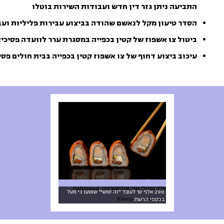
התביעה ניתן גזר דין חדש ועבודות השירות בוטלו
הסדר טיעון מקל לנאשם שהודה בביצוע עבירות פליליות ועב
ביטול צו אשפוז של קטין בכפייה במסגרת ערר לוועדה פסיכי
עיכוב ביצוע דחוף של צו אשפוז קטין בכפייה בבית חולים פסי
עו"ד נפתלי שור (אילוסטרציה: Mahmoud
290 אלף ש' לעובד "זה סושי" שנטען כי מעל
Fawzy on Unsplash).
בכספי הרשת