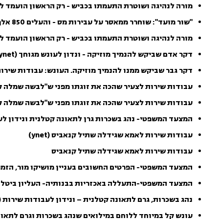
מורה לנהיגה ושוטרת התעמתו בכביש - רק הראשון הועמד לדין (o
"שור מועד": שוחרר ממאסר על עבירות מס - והעלים 850 אלף ש'
מורה לנהיגה ושוטרת התעמתו בכביש - רק הראשון הועמד לד
דקר אדם שביקש להנמיך מוזיקה - ונדון לעונש מגוחך (ynet)
דקר גבר שביקש ממנו להנמיך מוזיקה. העונש: עבודות שירו
עבודות שירות לצעיר שהכה את זוגתו מפני ש"לבשה שמלה קצרה 
עבודות שירות לצעיר שהכה את זוגתו מפני ש"לבשה שמלה 
המצעד המשפטי- נהג בשכרות גרן לתאונה קטלנית ונידון לע
עבודות שירות לאמא שגידלה שתיל קנאביס (ynet)
עבודות שירות לאמא שגידלה שתיל קנאביס
המצעד המשפטי- הפרטים החשובים בעניין מושיקו מור, הזמ
המצעד המשפטי-התעללה באכזריות בבנותיה- העליון ביטל 
נהג בשכרות, גרם לתאונה קטלנית – ונידון לעבודות שירות (ynet)
עונש קל במיוחד ללוחם במילואים שנהג בשכרות וגרם לתאו