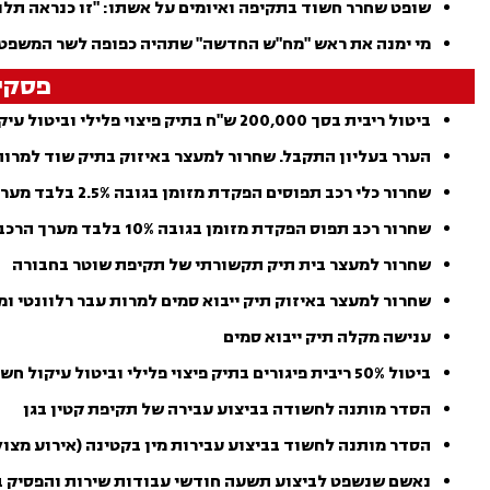
שופט שחרר חשוד בתקיפה ואיומים על אשתו: "זו כנראה תלונת ש
מי ימנה את ראש "מח"ש החדשה" שתהיה כפופה לשר המשפטים?
פסקי 
ביטול ריבית בסך 200,000 ש"ח בתיק פיצוי פלילי וביטול עיקול חשבון קנטינה
הערר בעליון התקבל. שחרור למעצר באיזוק בתיק שוד למרות 
שחרור כלי רכב תפוסים הפקדת מזומן בגובה 2.5% בלבד מערך הרכבים
שחרור רכב תפוס הפקדת מזומן בגובה 10% בלבד מערך הרכב
שחרור למעצר בית תיק תקשורתי של תקיפת שוטר בחבורה
שחרור למעצר באיזוק תיק ייבוא סמים למרות עבר רלוונטי ומ
ענישה מקלה תיק ייבוא סמים
ביטול 50% ריבית פיגורים בתיק פיצוי פלילי וביטול עיקול חשבון קנטינה
הסדר מותנה לחשודה בביצוע עבירה של תקיפת קטין בגן
הסדר מותנה לחשוד בביצוע עבירות מין בקטינה (אירוע מצו
נאשם שנשפט לביצוע תשעה חודשי עבודות שירות והפסיק בי