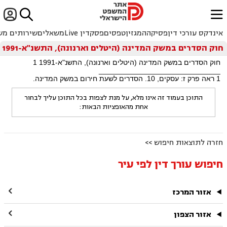


ﱐ
אינדקס עורכי דין
פסיקה
המגזין
טפסים
פסקדין Live
משאלים
שירותים מש
חוק הסדרים במשק המדינה (היטלים וארנונה), התשנ"א-1991
חוק הסדרים במשק המדינה (היטלים וארנונה), התשנ"א-1991 1
______________________________
1 ראה פרק ז: עסקים, 10. הסדרים לשעת חירום במשק המדינה.
התוכן בעמוד זה אינו מלא, על מנת לצפות בכל התוכן עליך לבחור
אחת מהאופציות הבאות:
חזרה לתוצאות חיפוש >>
חיפוש עורך דין לפי עיר

אזור המרכז

אזור הצפון