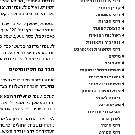
דיני צרכנות ותיירות
לגרסת המטופל, הרופא המליץ
הסינוס. ואולם לטענתו הטיפ
קניין רוחני
אשר היו כרוכים בהחלמה קשה
דיני משפחה
דיני חברות
המטופל, שטען כי עקב רשלנו
הוצאה לפועל
העמיד 
רשלנות רפואית
כאב וסבל, בסך 2,000 שקל בלבד.
נזקי גוף ותאונות
לטענתו מדובר במעשן כבד שפ
דיני תקשורת ואינטרנט
התובע על היגיינה אוראלית, 
מיסים
מומחה כי טיפול השיניים שהע
תעבורה
סבל גם מסינוסיטיס
משפט מנהלי וחוקתי
גישור ובוררויות
טענה נוספת מצד רופא השיניי
משפט בינלאומי
בהיעדר הוכחה לרשלנות מצד 
צבא ומשרד הבטחון
ואולם טענה שהעלה הרופא אות
ביטוח לאומי
והנתבע טען כי הסביר לו את 
פשיטת רגל
כתב השופט - שהעמיד את אשמו
תביעות ייצוגיות
לשון הרע
לצד זאת הובהר, בדיון על או
ניתוחים בבית החולים, כאשר
דיני חינוך
העתידיים להם יזדקק האיש בסכום לא מ
דיני ספורט