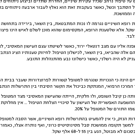
 על טיפול נרחב שכלל עקירת שיניים, החדרת שתלים וביצוע ניתוחים 
ול הסתבך וכשל, כאשר בעקבות זאת הוא נאלץ לעבור ארבעה ניתוחים ב
 וממושכת.
ת רופא השיניים נגרמה לו נכות המתבטאת, בין השאר, בירידה בתחושה 
את נזקיו על 320 אלף שקל. אלא שלטענת הרופא, המקסימום שהוא מוכן לשלם לאיש הינו פיצ
נה אליו עם מצב דנטאלי ירוד, כאשר לשיטתו עצם העישון המאסיבי, ל
הם אלה שהביאו, בין השאר, לכישלון הטיפול. לחיזוק טענותיו הציג הנת
ניק לא היה רשלני, כאשר כישלונו נבע מהתנהלות התובע.
ם הינה כי הנכויות שנגרמו למטופל קשורות לפרוצדורות שעבר בבית הח
המרכז הרפואי, המנתקת כביכול את הקשר הסיבתי בין התרשלות הנתבע -
ה כן קיבל השופט, ולו חלקית, הייתה שהעישון המאסיבי מצד המטופל 
ההשפעה האפשרית של העישון על סיכויי הצלחת הטיפול ... אין מחלוקת 
 התורם של המטופל על 20%.
דות הנזק, כי אין להמעיט בהתרשלות רופא השיניים, אשר הסבה למטופל 
 למשך תקופה ממושכת סבל מסינוסיטיס כרוני, ואף נותרה אצלו, כאמור
בוטל, הנע בין 55 ל-68 אלף שקל.