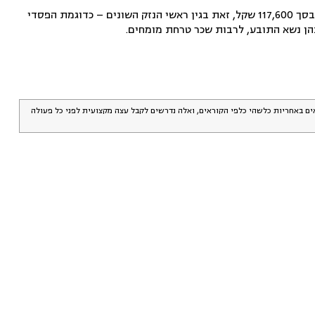
על הרקע הזה חייב השופט את רופא השיניים לשלם למטופל, בניכוי האשם התורם שנקבע, פיצוי כולל בסך 117,600 שקל, זאת בגין ראשי הנזק השונים – כדוגמת הפסדי
אים באחריות כלשהי כלפי הקוראים, ואלה נדרשים לקבל עצה מקצועית לפני כל פעולה