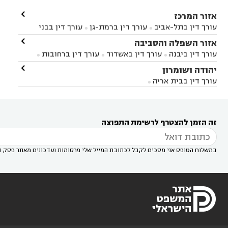

אזור המרכז
עורך דין בתל-אביב
עורך דין ברמת-גן
עורך דין בבני


ברק
עורך דין בפתח תקווה
עורך דין בראשון לציון

אזור השפלה והסביבה



עורך דין ברחובות
עורך דין בנס ציונה
עורך דין


עורך דין ביבנה
עורך דין באשדוד
עורך דין ברחובות



במודיעין
עורך דין בהרצליה
עורך דין בחולון
עורך



עורך דין בראשון לציון
עורך דין במודיעין
עורך דין

יהודה ושומרון


דין בקרית אונו
עורך דין ברמלה
עורך דין בקריית


בבאר יעקב
עורך דין בגדרה
עורך דין בכפר רות



אונו
עורך דין בבת ים
עורך דין בגבעת שמואל
עורך
עורך דין בבית אריה




דין באזור
עורך דין בגן יבנה
עורך דין בעמק חפר



עורך דין במודיעין מכבים רעות
עורך דין במודיעין

רעות
עורך דין בסביון
עורך דין ברמת השרון
עורך



זה הזמן להצטרף לרשימת התפוצה
דין בשוהם

במשלוח הטופס אני מסכים לקבל לכתובת המייל שלי פרסומות ועדכונים מאתר פסק ד