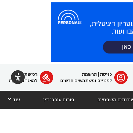

כניסה
|
הרשמה
רכישת מנוי
ﱐ

למנויים ומשתמשים חדשים
למאגר הפסיקה

ירותים משפטיים
פורום עורכי דין
עוד