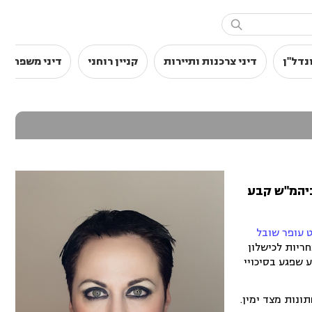

נדל"ן
דיני צרכנות ותיירות
קניין רוחני
דיני משפחה
ביהמ"ש קבע
 עופר שובל
ת מרבית האחריות לכישלון
 שפגע בסיכויי
התחתונות מצד ימין.