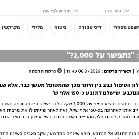
|
|
שפט מסחרי
דיני עבודה
ביטוח
פלילי
מקרקעין ו

'
|
תאריך פרסום
:
06.07.2026 11:49
|
גרסת הדפסה
לון הטיפול נבע בין היתר מכך שהמטופל מעשן כבד. אלא ש
, שישלם לתובע כ-150 אלף ש'
ות רפואית
והציע פיצוי של 2,000 שקל בלבד ישלם פי כמה וכמה:
השופט
מבית משפט השלום בחיפה חייב אותו לאחרונה בכ-150 אלף שקל, זאת לאחר שייחס לו א
ע כי מוצדק לנכות חלק מהפיצוי כאשם תורם, בשל עישון כבד מצד התובע
פור התחיל בשנת 2019 אז פנה התובע אל הנתבע, רופא שיניים במקצועו, עקב כאבים בשיניו 