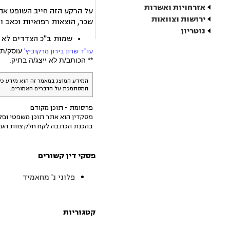
אזרחויות ואשרות
ירושות וצוואות
שכר, הוצאות רפואיות וכאב וסבל. לפיצוי נוספו שכר טרח
נוטריון
שמות ב"כ הצדדים לא צ
עו"ד שרון בירון מרקוביץ'
עוסק/ת 
** הכותב/ת לא ייצג/ה בתיק.
המידע המוצג במאמר זה הוא מידע כל
המסתמכת על הדברים האמורים.
פרסומת - תוכן מקודם
פסקדין הוא אתר תוכן משפטי ופלט
בהכנת הכתבה לקח חלק צוות העו
פסקי דין קשורים
פלוני נ' מחאמיד
קטגוריות