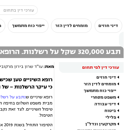
דיני חוזים
מומחים לדין הזר
ייפוי כוח מתמשך
מ
תבע 320,000 שקל על רשלנות. הרופא: "נתפשר על 2,000?"
מאת:
עו"ד שרון בירון מרקוביץ
עורכי דין לפי תחום
דיני חוזים
רופא השיניים טען שכיש
מומחים לדין הזר
כי עיקר הרשלנות – של הנתבע
ייפוי כוח מתמשך
רופא שיניים ש
נתבע על רשלנ
משפט מסחרי
דיני עבודה
טיפול השיניים. לצד זאת נקב
ביטוח
הטיפול.
פלילי
מקרקעין ונדל"ן
הסי