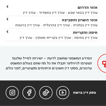

אזור הדרום
עורך דין בבאר שבע
עורך דין באשדוד
עורך דין


באשקלון
עורך דין בבאר טוביה
עורך דין בגן יבנה

אזור השרון והסביבה



עורך דין בניר הבנים
עורך דין בערד
עורך דין בקיבוץ


עורך דין בנתניה
עורך דין בהרצליה
עורך דין ברעננה


זיקים
עורך דין בנתיבות
עורך דין בקרית מלאכי



עורך דין בחדרה
עורך דין בכפר סבא
עורך דין בהוד

חיפה והקריות



השרון
עורך דין באבן יהודה
עורך דין בבנימינה



עורך דין בחיפה
עורך דין בקריית מוצקין
עורך דין


עורך דין בחריש
עורך דין בקיסריה
עורך דין בקדימה


בקרית מוצקין
עורך דין בקריית אתא
עורך דין


עורך דין ברמת השרון
עורך דין בתל מונד



בקריית חיים
עורך דין בקרית ביאליק
עורך דין


בחדרה

המידע המשפטי שחשוב לדעת – ישירות למייל שלכם!
הצטרפו לניוזלטר וקבלו את כל מה שחם בעולם המשפט
עדכונים, פסקי דין חשובים וניתוחים מקצועיים, לפני כולם.




פסק דין ברשת