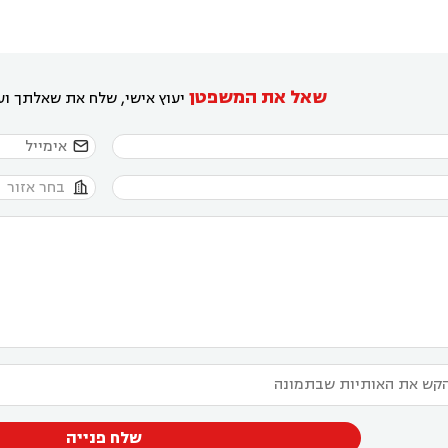
שאל את המשפטן
יעוץ אישי, שלח את שאלתך ועו


שלח פנייה