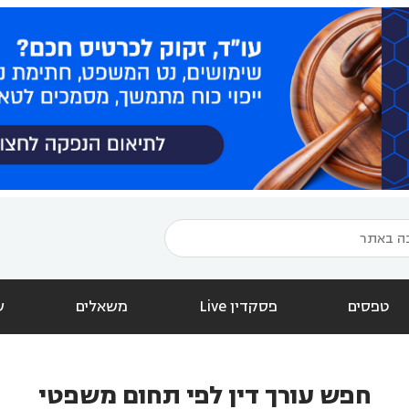
טפסים
פסקדין Live
משאלים
ש
חפש עורך דין לפי תחום משפטי