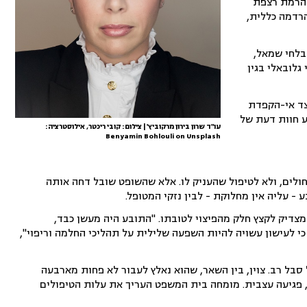
להרמת רצפת
הרדמה כללית,
בלחי שמאל,
וי גלובאלי בגין
צד אי-הקפדת
בע חוות דעת של
עו"ד שרון בירון מרקוביץ' | צילום: קובי ריכטר, אילוסטרציה:
Benyamin Bohlouli on Unsplash
ולים, ולא לטיפול שהעניק לו. אלא שהשופט שובל דחה אותה
 עליה אין מחלוקת - לבין נזקי המטופל.
מצדיק לקצץ חלק מהפיצוי לטובתו. "התובע היה מעשן כבד,
כי לעישון עשויה להיות השפעה שלילית על תהליכי החלמה וריפוי",
סבל רב. צוין, בין השאר, שהוא נאלץ לעבור לא פחות מארבעה
, פגיעה עצבית. מומחה בית המשפט העריך את עלות הטיפולים