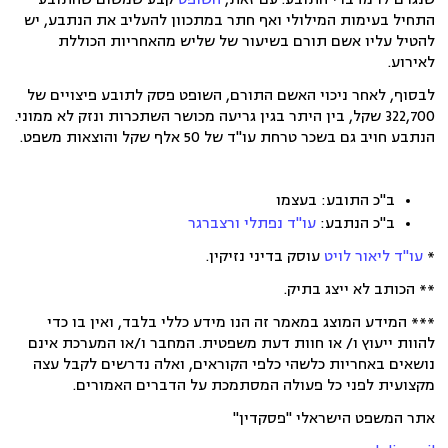
התחיל בעימות המילולי ואף חתר במתכוון להעליב את הנתבע, יש
להטיל עליו אשם תורם בשיעור של שליש מהאחריות הכוללת
לאירוע.
לבסוף, לאחר ניכוי האשם התורם, השופט פסק לתובע פיצויים של
322,700 שקל, בין היתר בגין גריעה מכושר השתכרות ונזק לא ממוני.
הנתבע חויב גם בשכר טרחת עו"ד של 50 אלף שקל והוצאות משפט.
ב"כ התובע: בעצמו
ב"כ הנתבע:
עו"ד
נפתלי ורצברגר
*
עו"ד ליאור לויט
עוסק בדיני נזיקין.
** הכותב לא ייצג בתיק.
*** המידע המוצג במאמר זה הנו מידע כללי בלבד, ואין בו כדי
להוות ייעוץ ו/ או חוות דעת משפטית. המחבר ו/או המערכת אינם
נושאים באחריות כלשהי כלפי הקוראים, ואלה נדרשים לקבל עצה
מקצועית לפני כל פעולה המסתמכת על הדברים האמורים.
אתר המשפט הישראלי "פסקדין"