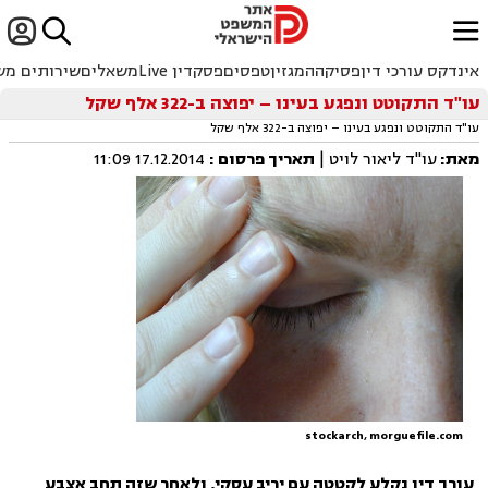


ﱐ
אינדקס עורכי דין
פסיקה
המגזין
טפסים
פסקדין Live
משאלים
שירותים מש
עו"ד התקוטט ונפגע בעינו – יפוצה ב-322 אלף שקל
עו"ד התקוטט ונפגע בעינו – יפוצה ב-322 אלף שקל
מאת:
עו"ד ליאור לויט |
תאריך פרסום
:
17.12.2014 11:09
stockarch, morguefile.com
עורך דין נקלע לקטטה עם יריב עסקי, ולאחר
שזה תחב אצבע