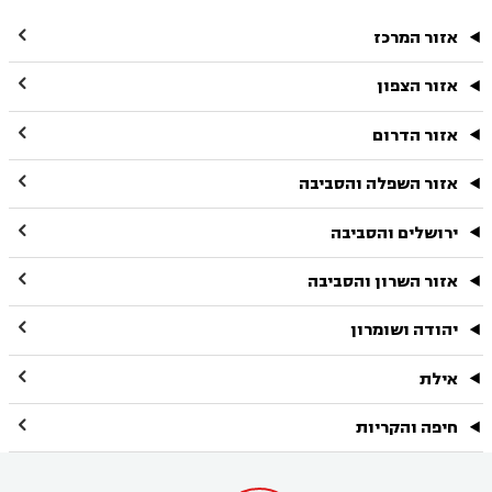

אזור המרכז

אזור הצפון

אזור הדרום

אזור השפלה והסביבה

ירושלים והסביבה

אזור השרון והסביבה

יהודה ושומרון

אילת

חיפה והקריות