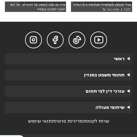
סטודיו לצילום. אילוסטרציה חיצונית: Hugo
for Ageing Better on Unsplash
צעיר שנפגע משמשייה מעופפת בים המלח
גרה 40 שנה במשק של ההורים - אך הוא
Doria on Unsplash
יפוצה ב-192,000 ש'
יימכר למרבה במחיר




ראשי
תחומי משפט במגזין
עורכי דין לפי תחום
שיתופי פעולה
שרות לקוחות
מדיניות פרטיות
תנאי שימוש