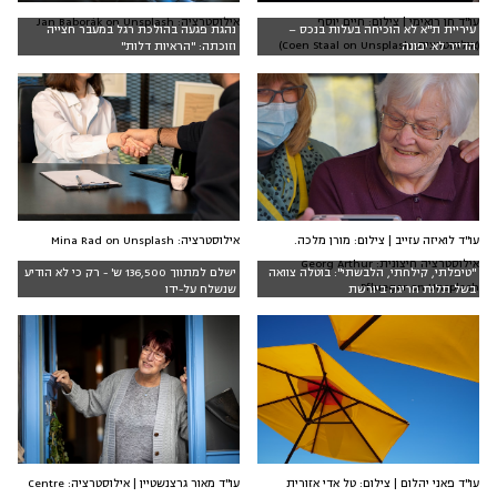
עו"ד חן רואימי | צילום: חיים יוסף
אילוסטרציה: Jan Baborák on Unsplash
עיריית ת"א לא הוכיחה בעלות בנכס –
נהגת פגעה בהולכת רגל במעבר חצייה
(אילוסטרציה: Coen Staal on Unsplash)
הדייר לא יפונה
וזוכתה: "הראיות דלות"
עו"ד לואיזה עזייב | צילום: מורן מלכה.
אילוסטרציה: Mina Rad on Unsplash
אילוסטרציה חיצונית: Georg Arthur
"טיפלתי, קילחתי, הלבשתי": בוטלה צוואה
ישלם למתווך 136,500 ש' - רק כי לא הודיע
Pflueger on Unsplash
בשל תלות חריגה ביורשת
שנשלח על-ידו
עו"ד פאני יהלום | צילום: טל אדי אזורית
עו"ד מאור גרצנשטיין | אילוסטרציה: Centre