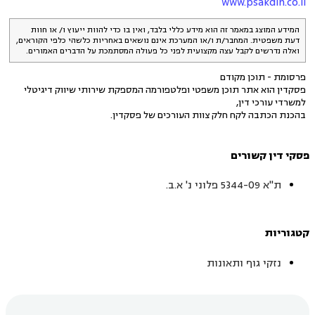
www.psakdin.co.il
המידע המוצג במאמר זה הוא מידע כללי בלבד, ואין בו כדי להוות ייעוץ ו/ או חוות
דעת משפטית. המחבר/ת ו/או המערכת אינם נושאים באחריות כלשהי כלפי הקוראים,
ואלה נדרשים לקבל עצה מקצועית לפני כל פעולה המסתמכת על הדברים האמורים.
פרסומת - תוכן מקודם
פסקדין הוא אתר תוכן משפטי ופלטפורמה המספקת שירותי שיווק דיגיטלי
למשרדי עורכי דין,
בהכנת הכתבה לקח חלק צוות העורכים של פסקדין.
פסקי דין קשורים
ת"א 5344-09 פלוני נ' א.ב.
קטגוריות
נזקי גוף ותאונות