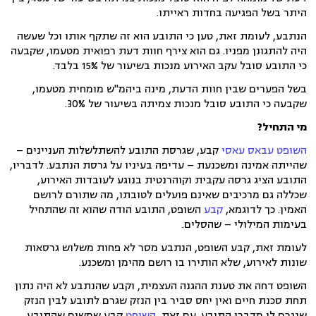
היתר בשל הפגיעה בחדות ראייתו.
הנתבע, לעומת זאת, טען כי התובע הוא זה שתקף אותו וכל שעשה
היה להתגונן מפניו. גם הוא צירף חוות דעת רפואית מטעמו, שקבעה
כי התובע סובל עקב האירוע מנכות בשיעור של 15% בלבד.
בשל הפערים שבין חוות הדעת, מינה ביהמ"ש מומחית מטעמו,
שקבעה כי התובע סובל מנכות צמיתה בשיעור של 30%.
מי התחיל?
השופט עבאס עאסי
קבע, שגרסת התובע להשתלשלות העניינים –
שהייתה אמינה ומשכנעת – עדיפה בעיניו על גרסת הנתבע. לדבריו,
התובע הציג גרסה עקבית וקוהרנטית בנוגע לעובדות האירוע,
שכללה גם מרכיבים שאינם פועלים לטובתו, מה שתורם לרושם
האמין. כך לדוגמא,
קבע
השופט, התובע הודה שהוא זה שהתחיל
בעימות המילולי – שהסלים.
לעומת זאת, קבע השופט, הנתבע מסר לא פחות משלוש גרסאות
שונות לאירוע, שלא הותירו בו רושם מהימן ומשכנע.
השופט דחה את טענת ההגנה העצמית, וקבע שהנתבע לא היה נתון
תחת סכנת חיים ואין יחס סביר בין הנזק שגרם לתובע לבין הנזק
שנגרם לו מדברי התובע. עם זאת,
השופט
קבע שמשום שהתובע