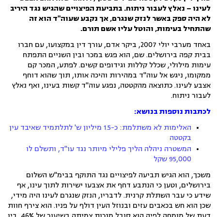
לעינו – נאלץ לעבור ניתוח. בתביעת הפיצויים שהגיש נגד היריב
לא היה ספק ב
אשר ל
נזק שנגרם, אך
נקבע שעוה"ד הוא זה
שהתחיל בעימות, והוטל עליו אשם תורם.
באחד מערבי יולי 2007, ביקר אדם, עורך דין במקצועו, עם חברו
בבית קפה בירושלים. שם, הוא פגש במכר ובין השניים התפתח
עימות מילולי, שכלל קללות וגידופים קשים. לפתע, המכר קם
ממקומו, ניגש אל עוה"ד במהירות והיכה אותו, תוך שהוא דוחף
אצבע לעינו. כתוצאה מהקטטה, נפגע עוה"ד קשות בעינו, ואף נאלץ
לעבור ניתוח.
לכתבות נוספות בנושא:
האלימות לא משתלמת: כ-1.5 מיליון ש' לתלתמיד שאיבד עין
בקטטה
המשטרה ניהלה הליך פלילי מיותר נגד עו"ד, ותשלם לו
95,000 שקל
משכך, הוא הגיש תביעה לפיצויים נגד התוקף בבימ"ש השלום
בירושלים, וטען כי הנתבע דחף את אצבעו ישירות לתוך עינו, אף
שידע כי עבר השתלת קרנית. לדבריו, הנזק שנגרם לעינו היה מידי,
שכן הוא חש בכאבים עזים ובנוזל העין דולף על פניו. הוא צירף חוות
דעת של מומחה לפיה הוא סובל מנכות צמיתה בשיעור של 46%, בין