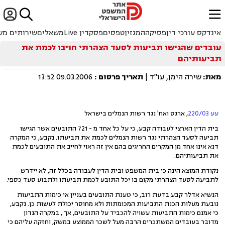


ﱐ
אינדקס עורכי דין
פסיקה
המגזין
טפסים
פסקדין Live
משאלים
שירותים מש
עובדים שהגישו תביעות לסעד הצהרתי חויבו לכמת את
תביעותיהם
מאת:
שירה הימן, עו"ד |
תאריך פרסום
:
09.03.2006 13:52
עע 220/03
, ארגס ואח' נגד רשות הנמלים בישראל
בית הדין הארצי לעבודה קבע, כי על כל אחד מ - 721 התובעים אשר הגישו
תביעה לסעד הצהרתי נגד רשות הנמלים לכמת את תביעתו. נקבע, כי המקרה
דנא אינו אחד מן המקרים החריגים בהם אין זה ראוי לחייב את התובעים לכמת
את תביעותיהם.
נקודת המוצא הינה כי בית המשפט ובית הדין לעבודה בכלל זה, לא יידרש
לתביעה לסעד הצהרתי מקום בו יכל התובע לכמת תביעתו ולתבוע סעד כספי.
הנשיא אדלר קבע בדעת רוב, כי טענת התובעים בעניין אי כימות התביעות
נובעת מעלות הכנת התביעות המכומתות ולא מחוסר יכולת לעשות כן. נקבע,
כי אמנם כימות התביעות עשויה להכביד על התובעים, אך , במקרה הנדון
מדובר בעובדים המשתכרים הרבה מעל לשכר הממוצע במשק, וחזקה עליהם כי