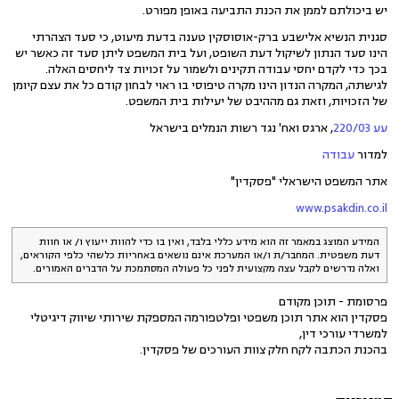
יש ביכולתם לממן את הכנת התביעה באופן מפורט.
סגנית הנשיא אלישבע ברק-אוסוסקין טענה בדעת מיעוט, כי סעד הצהרתי
הינו סעד הנתון לשיקול דעת השופט, ועל בית המשפט ליתן סעד זה כאשר יש
בכך כדי לקדם יחסי עבודה תקינים ולשמור על זכויות צד ליחסים האלה.
לגישתה, המקרה הנדון הינו מקרה טיפוסי בו ראוי לבחון קודם כל את עצם קיומן
של הזכויות, וזאת גם מההיבט של יעילות בית המשפט.
עע 220/03
, ארגס ואח' נגד רשות הנמלים בישראל
למדור
עבודה
אתר המשפט הישראלי "פסקדין"
www.psakdin.co.il
המידע המוצג במאמר זה הוא מידע כללי בלבד, ואין בו כדי להוות ייעוץ ו/ או חוות
דעת משפטית. המחבר/ת ו/או המערכת אינם נושאים באחריות כלשהי כלפי הקוראים,
ואלה נדרשים לקבל עצה מקצועית לפני כל פעולה המסתמכת על הדברים האמורים.
פרסומת - תוכן מקודם
פסקדין הוא אתר תוכן משפטי ופלטפורמה המספקת שירותי שיווק דיגיטלי
למשרדי עורכי דין,
בהכנת הכתבה לקח חלק צוות העורכים של פסקדין.