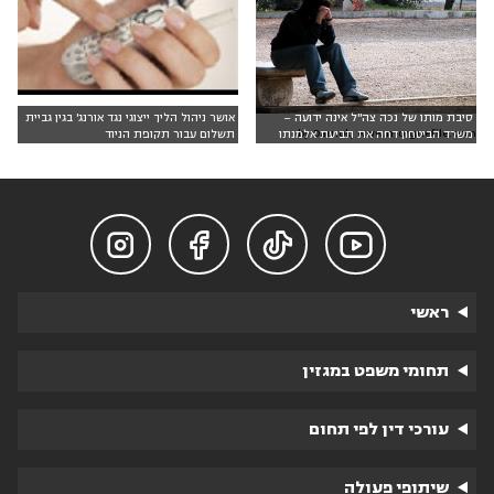
סיבת מותו של נכה צה"ל אינה ידועה –
אושר ניהול הליך ייצוגי נגד אורנג' בגין גביית
by Darnok, www.morguefile.com
משרד הביטחון דחה את תביעת אלמנתו
תשלום עבור תקופת הניוד




ראשי
תחומי משפט במגזין
עורכי דין לפי תחום
שיתופי פעולה