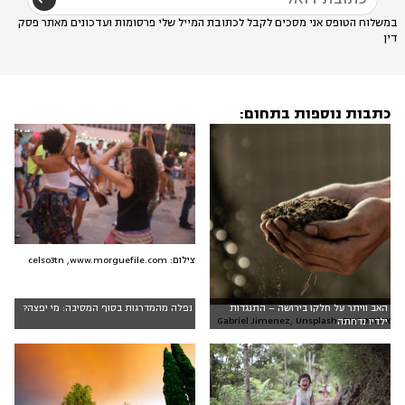
במשלוח הטופס אני מסכים לקבל לכתובת המייל שלי פרסומות ועדכונים מאתר פסק
דין
כתבות נוספות בתחום:
צילום: celso3tn ,www.morguefile.com
האב וויתר על חלקו בירושה – התנגדות
נפלה מהמדרגות בסוף המסיבה: מי יפצה?
אילוסטרציה: Gabriel Jimenez, Unsplash
ילדיו נדחתה