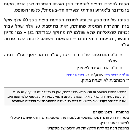
מקום להפריז בפיצוי לסייעת בגין מעשה ההטרדה שכן הוכח, מקום
בו מדובר ב"אירוע נקודתי ומעידה חד-פעמית", כלשון השופט.
בסופו של יום פסק השופט לטובת הסייעת פיצוי בסך 60 אלף שקל
בגין ההטרדה המינית שחוותה, זאת בתוספת 20 אלף שקל עבור
זכויות סוציאליות שלא שולמו לה מתוקף עבודתה בגן – כגון פדיון
חופשה, נסיעות ודמי חגים – והוצאות משפט, לרבות שכר טרחת
עו"ד.
ב"כ התובעת: עו"ד דוד ניסני, עו"ד תומר יוסף ועו"ד דפנה
שילה
ב"כ הנתבעים: לא צוין
עו"ד ארביב רלי
עוסק/ת ב-
דיני עבודה
** הכותב/ת לא ייצג/ה בתיק.
המידע המוצג במאמר זה הוא מידע כללי בלבד, ואין בו כדי להוות ייעוץ ו/ או חוות
דעת משפטית. המחבר/ת ו/או המערכת אינם נושאים באחריות כלשהי כלפי הקוראים,
ואלה נדרשים לקבל עצה מקצועית לפני כל פעולה המסתמכת על הדברים האמורים.
פרסומת - תוכן מקודם
פסקדין הוא אתר תוכן משפטי ופלטפורמה המספקת שירותי שיווק דיגיטלי
למשרדי עורכי דין,
בהכנת הכתבה לקח חלק צוות העורכים של פסקדין.