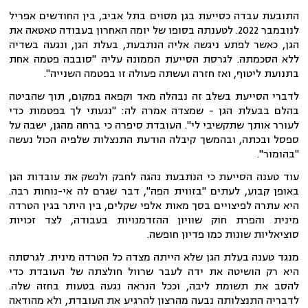
התובעת עבדה כסייעת בגן מסוים בתל אביב, בין החודשים אפריל
לנובמבר 2022. לטענתה בסופו של יומה האחרון בעבודה טאטאה את
הגן, כאשר לפתע ניגשה אליה הנתבעת, בעלת הגן, ונגעה בשדיה
ללא הסכמתה. לגרסת הסייעת הממונה עליה "סובבה פטמה אחת
בתנועת ליטוף, ואז חזרה ועשתה פעולה זו בפטמה השנייה".
לדברי הסייעת בשלב זה נבהלה מאד וקפאה במקום, תוך שהביטה
בהלם בבעלת הגן - שמצדה אמרה לה: "נגעתי לך בפטמות כדי
לעורר אותך שתקשיבי לי". העובדת סיפרה כי ברחה מהגן, ישבה על
ספסל ובכתה, ובהמשך קיבלה הודעת התנצלות שלפיה הכול נעשה
"בהומור".
עוד טענה הסייעת כי הנתבעת נהגה לחבק ולנשק את עובדות הגן
באופן קבוע, לעתים "בזווית הפה", דבר שגרם לה אי-נוחות רבה.
היא עתרה לפיצויים בסך מאות אלפי שקלים, בין היתר בגין הטרדה
מינית והפרת חוק שוויון ההזדמנויות בעבודה, לצד זכויות
סוציאליות שונות כמו פדיון חופשה.
מנגד טענה בעלת הגן שלא הייתה מצדה כל הטרדה מינית. לגרסתה
היא רק הושיטה את ידה לעבר שרוול חולצתה של העובדת כדי
להסב את תשומת ליבה, וככל הנראה נגעה בטעות בחזה שלה.
לדבריה התנצלותה נבעה מהרצון להרגיע את העובדת, ולא מהודאה