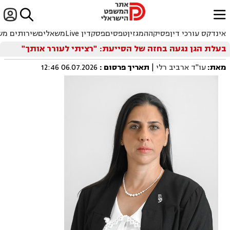


ﱐ
אינדקס עורכי דין
פסיקה
המגזין
טפסים
פסקדין Live
משאלים
שירותים מש
בעלת הגן נגעה בחזה של הסייעת: "רציתי לעורר אותך"
מאת:
עו"ד ארביב רלי
|
תאריך פרסום
:
06.07.2026 12:46