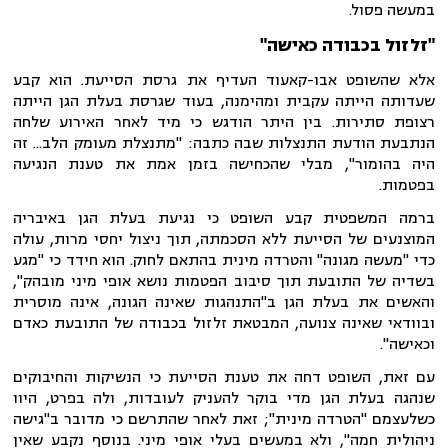
במעשה פסול.
"זלזול בכבודה כאישה"
אלא שהשופט אבו-קאעוד העדיף את גרסת הסייעת. הוא קבע
שעדותה הייתה עקבית ומהימנה, בעוד שגרסת בעלת הגן הייתה
רצופת סתירות. בין היתר הודגש כי מיד לאחר האירוע שלחה
הנתבעת הודעת התנצלות שבה כתבה: "מתנצלת מעומק הלב... זה
היה בהומור", מבלי שהכחישה בזמן אמת את טענת הנגיעה
בפטמות.
ברמה המשפטית קבע השופט כי נגיעת בעלת הגן באיבריה
המוצנעים של הסייעת ללא הסכמתה, תוך ניצול יחסי מרות, עולה
כדי "מעשה מגונה" והטרדה מינית בהתאם לחוק. הוא חידד כי "מגע
בשדיה של התובעת תוך סיבוב הפטמות נושא אופי מיני מובהק",
והאשים את בעלת הגן ב"התנהגות שאינה הגונה, אינה מוסרית
ובוודאי שאינה צנועה, המבטאת זלזול בכבודה של התובעת כאדם
וכאישה".
עם זאת, השופט דחה את טענת הסייעת כי הנשיקות והחיבוקים
שנהגה בעלת הגן מדי בוקר להעניק לעובדות, ולה בפרט, היוו
כשלעצמם "הטרדה מינית"; זאת לאחר שהתרשם כי מדובר ב"גישה
ניהולית חמה", ולא במעשים בעלי אופי מיני. בנוסף נקבע שאין