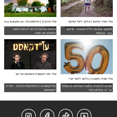
עו"ד אמיר קוזקוב | צילום: ליטל קוזקוב.
עו"ד אירם גל | אילוסטרציה: Gus Ruballo on
אילוסטרציה חיצונית: Arwan Sutanto on
Unsplash
מקומם: נטש את ילדיו הקטנים – וביקש
נדחתה תביעת בת זוג לזכויות במשק
Unsplash
פטור ממזונות
החקלאי של חמיה
עו"ד יוסי רוזנשטיין והמגישה טלי מץ
עו"ד מאיה רוטנברג | צילום: לימור יערי.
אילוסטרציה חיצונית: Kendall Scott on
תביעה להכפלת מזונות הסתיימה בתוספת
עו"דקאסט 76 | התחדשות עירונית – מדריך
Unsplash
של 50 שקלים בלבד
למשתמש



