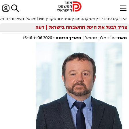


ﱐ
אינדקס עורכי דין
פסיקה
המגזין
טפסים
פסקדין Live
משאלים
שירותים מש
צריך לבטל את היטל ההשבחה בישראל | דעה
מאת:
עו"ד אלון סמואל
|
תאריך פרסום
:
11.06.2026 16:16