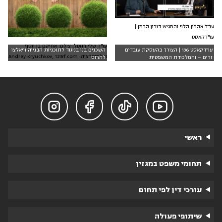
עו"ד אהרון הלוי והמגיש דורון הרמן |
עו"דקאסט
עו"ד שלי רוזטל, צילם: אחיקם בן יוסף
עו"דקאסט 136 | הצורך בהעסקת עובדים
השכנים בנו בניגוד לתוכניות הבנייה וייאלצו
אילוסטרציה: Andrey Kryuchkov, 123rf.com
זרים – והמלכודת המשפטית
להרוס




ראשי
תחומי משפט במגזין
עורכי דין לפי תחום
שיתופי פעולה