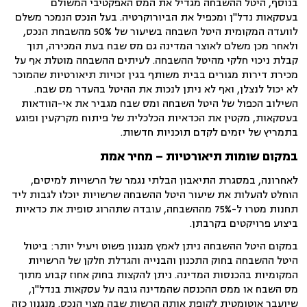
בנוסף, היטל ההשבחה מגדיל את המס האפקטיבי המשולם
בעסקאות נדל"ן ומכפיל את הביורוקרטיה. בעל הנכס הנמכר משלם
לוועדה המקומית היטל השבחה בשיעור של 50% מהשבחת הנכס,
ולאחר מכן משלם לאוצר המדינה גם מס שבח בעת המכירה, תוך
קבלת ניכוי חלקי מהיטל ההשבחה. לעיתים ההשבחה מוטלת אף על
מכירת דירות מגורים בבית משותף בגין זכויות תיאורטיות שהמוכר
לא יכול לנצלן, ואף לא ניתן לנכות את ההיטל בהעדר מס שבח.
השילוב הכפול של היטל השבחה ומס שבח מגביר את אי-הוודאות
בעסקאות, מקטין את הכדאיות הכלכלית של פיתוח מקרקעין ופוגע
בתמריץ של יזמים לקדם תוכניות חדשות.
במקום שומות תיאורטיות – מחיר אמת
לאחרונה, במסגרת התיאבון הבלתי נגמר של הרשויות למיסים,
הוחלט להעלות את שיעור היטל ההשבחה שרשויות יוכלו לגבות ליד
תחנות מטרו ל-75% מההשבחה, עובדה שתהרוג סופית את כדאיות
ביצוע פרויקטים בקרבתן.
במקום היטל ההשבחה ניתן לאמץ מנגנון פשוט ויעיל יותר: ביטול
היטל ההשבחה בחוק התכנון והבנייה והגדלת חלקן של הרשויות
המקומיות בהכנסות המדינה. ניתן להקצות בחוק אחוז קבוע מתוך
מס השבח או ממס ההכנסה שהמדינה גובה על עסקאות בנדל"ן,
שיועבר אוטומטית לקופת אותה הרשות שבה מצוי הנכס. מנגנון כזה