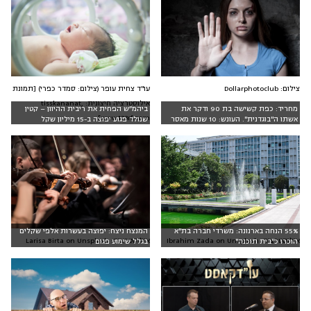
צילום: Dollarphotoclub
עו"ד צחית עופר (צילום: סמדר כפרי) [תמונת
אילוסטרציה חיצונית: tisskananat,
מחריד: כפת קשישה בת 90 ודקר את
ביהמ״ש הפחית את ריבית ההיוון – קטין
www.123rf.com]
אשתו ה"בוגדנית". העונש: 10 שנות מאסר
שנולד פגוע יפוצה ב-15 מיליון שקל
55% הנחה בארנונה: משרדי חברה בת"א
המנצח ניצח: יפוצה בעשרות אלפי שקלים
אילוסטרציה: Ibrahim Zada on Unsplash
אילוסטרציה: Larisa Birta on Unsplash
הוכרו כ"בית תוכנה"
בגלל שימוע פגום