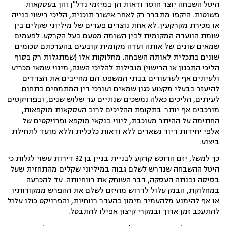
היטל השבחה יוצר חוסר ודאות הן במיזמי נדל"ן והן בעסקאות
פשוטות. היקפו מתברר רק לאחר אישור תוכנית, הליכי רישוי בנייה
או מכירת מקרקעין. לא אחת נוצרים פערים של מיליוני שקלים בין
שומת הוועדה המקומית לבין השומה מטעם בעל הקרקע. לפעמים
שמאים שונים של אותה ועדה מקומית קובעים בהערכתם סכומים
שונים בתכלית לאותה השבחה. מחלוקות אלו (שמתגלות רק בסוף
הליכי התכנון או הרישוי) מובילות להליכי השגה, מינוי שמאי מכריע
ולעיתים אף לערעורים בבתי המשפט. הם מחייבים את הצדדים
להיעזר בבעלי מקצוע כגון שמאים ועורכי דין המתמחים בתחום.
לעיתים, הליכים כאלה נמשכים שנתיים עד שלוש שנים, ובפרויקטים
מורכבים אף יותר. בתקופת ההליכים לרוב העסקאות מוקפאות,
החתימה על ההיתר מעוכבת, ליווי בנקאי מוקפא ופרויקטים של
אלפי יחידות דיור נשארים ללא ודאות כלכלית וללא מועד לתחילת
ביצוע.
כך למשל, יזם הרוכש קרקע לבניית בניין בן 32 דירות עשוי לגלות כי
היטל ההשבחה שנדרש לשלם גבוה במיליוני שקלים מהתחזית שעל
בסיסה נבנתה העסקה, דבר השוחק את רווחיותה. עד להכרעה
במחלוקת, הבנק עלול לדרוש מהיזם לשלם את ההפרש ממקורותיו
או אף להימנע מלהעמיד מימון בהעדר רווחיות, והפרויקט כולו עלול
להתעכב זמן ארוך ובמקרי קיצון אפילו להתבטל.