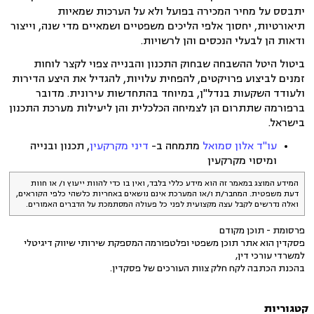
יתבסס על מחיר המכירה בפועל ולא על הערכות שמאיות
תיאורטיות, יחסוך אלפי הליכים משפטיים ושמאיים מדי שנה, וייצור
ודאות הן לבעלי הנכסים והן לרשויות.
ביטול היטל ההשבחה שבחוק התכנון והבנייה צפוי לקצר לוחות
זמנים לביצוע פרויקטים, להפחית עלויות, להגדיל את היצע הדירות
ולעודד השקעות בנדל"ן, במיוחד בהתחדשות עירונית. מדובר
ברפורמה שתתרום הן לצמיחה הכלכלית והן ליעילות מערכת התכנון
בישראל.
עו"ד אלון סמואל
מתמחה ב-
דיני מקרקעין
, תכנון ובנייה
ומיסוי מקרקעין
המידע המוצג במאמר זה הוא מידע כללי בלבד, ואין בו כדי להוות ייעוץ ו/ או חוות
דעת משפטית. המחבר/ת ו/או המערכת אינם נושאים באחריות כלשהי כלפי הקוראים,
ואלה נדרשים לקבל עצה מקצועית לפני כל פעולה המסתמכת על הדברים האמורים.
פרסומת - תוכן מקודם
פסקדין הוא אתר תוכן משפטי ופלטפורמה המספקת שירותי שיווק דיגיטלי
למשרדי עורכי דין,
בהכנת הכתבה לקח חלק צוות העורכים של פסקדין.
קטגוריות