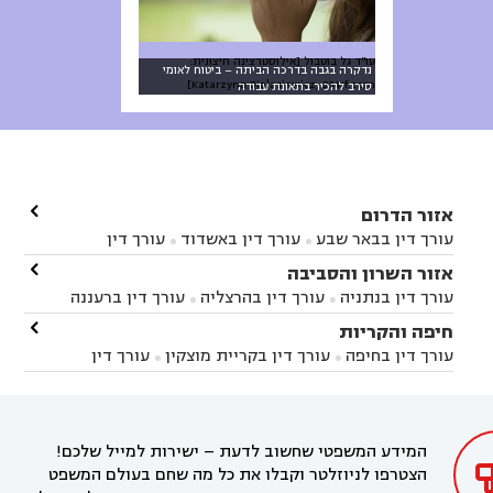
עו"ד גל בוטבול [אילוסטרצינה חיצונית:
נדקרה בגבה בדרכה הביתה – ביטוח לאומי
Katarzyna Białasiewicz, 234rf.com]
סירב להכיר בתאונת עבודה

אזור הדרום
עורך דין בבאר שבע
עורך דין באשדוד
עורך דין


באשקלון
עורך דין בבאר טוביה
עורך דין בגן יבנה

אזור השרון והסביבה



עורך דין בניר הבנים
עורך דין בערד
עורך דין בקיבוץ


עורך דין בנתניה
עורך דין בהרצליה
עורך דין ברעננה


זיקים
עורך דין בנתיבות
עורך דין בקרית מלאכי



עורך דין בחדרה
עורך דין בכפר סבא
עורך דין בהוד

חיפה והקריות



השרון
עורך דין באבן יהודה
עורך דין בבנימינה



עורך דין בחיפה
עורך דין בקריית מוצקין
עורך דין


עורך דין בחריש
עורך דין בקיסריה
עורך דין בקדימה


בקרית מוצקין
עורך דין בקריית אתא
עורך דין


עורך דין ברמת השרון
עורך דין בתל מונד



בקריית חיים
עורך דין בקרית ביאליק
עורך דין


בחדרה

המידע המשפטי שחשוב לדעת – ישירות למייל שלכם!
הצטרפו לניוזלטר וקבלו את כל מה שחם בעולם המשפט