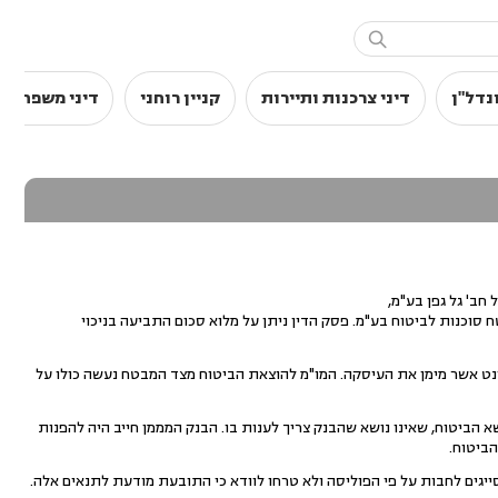

נדל"ן
דיני צרכנות ותיירות
קניין רוחני
דיני משפחה
 שעבר (13/8/00, ת.א 081195/96) את תביעתה של חב' גל גפן בע"מ,
ח סוכנות לביטוח בע"מ. פסק הדין ניתן על מלוא סכום התביעה בניכוי
נט אשר מימן את העיסקה. המו"מ להוצאת הביטוח מצד המבטח נעשה כולו על
 הביטוח, שאינו נושא שהבנק צריך לענות בו. הבנק המממן חייב היה להפנות
הביטוח.
ייגים לחבות על פי הפוליסה ולא טרחו לוודא כי התובעת מודעת לתנאים אלה.