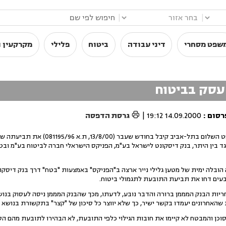
|
|
שפט מסחרי
דיני עבודה
ביטוח
פלילי
מקרקעין ו
עסק בביטוח

רסום
:
14.09.2000 19:12
|
גרסת הדפסה
כב' השופט מאיר יפרח בבית משפט השלום בתל-אביב קיבל בחודש
נגד בין היתר, בנק דיסקונט לישראל בע"מ, הפניקס הישראלי חברה לביטוח בע"מ ובט
ובלה ימית של מטען גלילי נייר ארצה ב"הפניקס" באמצעות "בטח" דרך בנק דיסקו
תבעים דחו את תביעת התובעת לתגמולי ביטוח.
ריות הבנק המממן ברורה והדבר נובע, לדעתו, מכך שהבנק המממן ניסה לעסוק בנושא
שהאחרונים יעמדו בקשר ישיר, כך שלא יווצר כל סיכון של "קצר" בתקשורת בנושא 
וכן והמבטח לא קיימו את חובות הגילוי כלפי התובעת, לא הבהירו לתובעת מהם הס