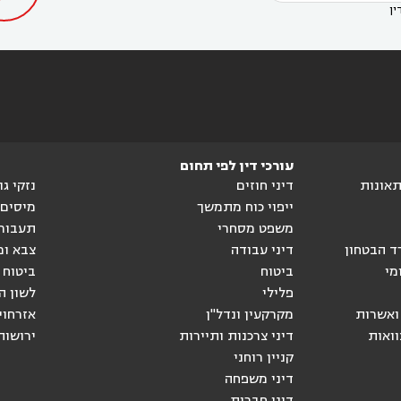
ין
עורכי דין לפי תחום
ותאונות
דיני חוזים
נזקי ג
ייפוי כוח מתמשך
מיסים
משפט מסחרי
תעבור
ד הבטחון
דיני עבודה
צבא ומ
מי
ביטוח
ביטוח 
פלילי
לשון ה
ואשרות
מקרקעין ונדל"ן
אזרחוי
וואות
דיני צרכנות ותיירות
ירושות
קניין רוחני
דיני משפחה
דיני חברות