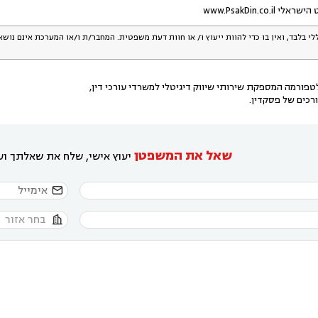
www.PsakDin.c
לי בלבד, ואין בו כדי להוות ייעוץ ו/ או חוות דעת משפטית. המחבר/ת ו/או המערכת אינם נוש
פורמה המספקת שירותי שיווק דיגיטלי למשרדי עורכי דין,
רכים של פסקדין.
שאל את המשפטן
יעוץ אישי, שלח את שאלתך ועו

