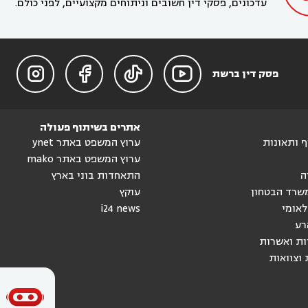
עדכונים, פסקי דין חשובים וניתוחים מקצועיים, לפני כולם.




פסק דין ברשת
אתרים בשיתוף פעולה
וף ותאונות
ערוץ המשפט באתר ynet
ערוץ המשפט באתר mako
ה
התאחדות בוני בארץ
שרד הבטחון
עוקץ
לאומי
i24 news
רע
ות ואשרות
 וצוואות