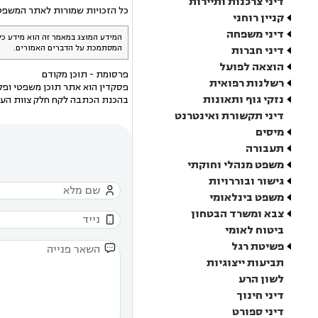
דיני צרכנות ותיירות
כל הזכויות שמורות לאתר המשפט הישראלי o.il
קניין רוחני
דיני משפחה
המידע המוצג במאמר זה הוא מידע כל
המסתמכת על הדברים האמורים.
דיני חברות
הוצאה לפועל
פרסומת - תוכן מקודם
רשלנות רפואית
פסקדין הוא אתר תוכן משפטי ופלט
נזקי גוף ותאונות
בהכנת הכתבה לקח חלק צוות העו
דיני תקשורת ואינטרנט
מיסים
תעבורה
משפט מנהלי וחוקתי
גישור ובוררויות

משפט בינלאומי
צבא ומשרד הבטחון

ביטוח לאומי
פשיטת רגל

תביעות ייצוגיות
לשון הרע
דיני חינוך
דיני ספורט