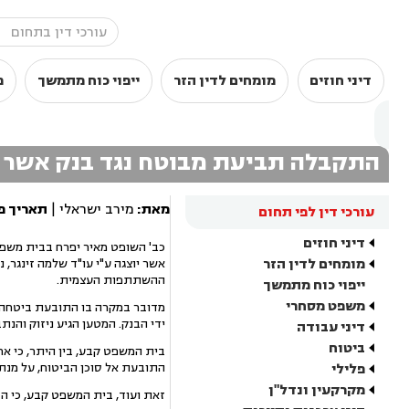
דיני חוזים
מומחים לדין הזר
ייפוי כוח מתמשך
מ
התקבלה תביעת מבוטח נגד בנק אשר 
מאת:
מירב ישראלי |
תאריך פ
עורכי דין לפי תחום
דיני חוזים
מומחים לדין הזר
אשר יוצגה ע"י עו"ד שלמה זינגר, 
ההשתתפות העצמית.
ייפוי כוח מתמשך
משפט מסחרי
מדובר במקרה בו התובעת ביטחה ה
ידי הבנק. המטען הגיע ניזוק והנ
דיני עבודה
ביטוח
בית המשפט קבע, בין היתר, כי אח
פלילי
התובעת אל סוכן הביטוח, על מנת 
מקרקעין ונדל"ן
זאת ועוד, בית המשפט קבע, כי הס