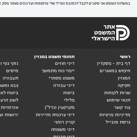
במשלוח הטופס אני מסכים לקבל לכתובת המייל שלי פרסומות ועדכונים מאתר פסק ד
ראשי
תחומי משפט במגזין
דף בית - פסקדין
דיני חוזים
נזקי גוף 
חיפוש במאגרים
ייפוי כוח מתמשך
מיסים
המגזין
משפט מסחרי
תעבורה
חקיקה
דיני עבודה
צבא ומשר
שרות לקוחות
ביטוח
ביטוח לאו
תנאי שימוש
פלילי
לשון הרע
צור קשר
מקרקעין ונדל"ן
אזרחויות 
מדיניות פרטיות
דיני צרכנות ותיירות
ירושות וצ
גרסת מובייל
קניין רוחני
דיני משפחה
דיני חברות