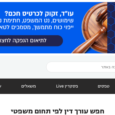
טפסים
פסקדין Live
משאלים
ש
חפש עורך דין לפי תחום משפטי