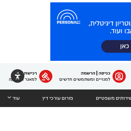

כניסה
|
הרשמה
רכישת מנוי
ﱐ

למנויים ומשתמשים חדשים
למאגר הפסיקה

ירותים משפטיים
פורום עורכי דין
עוד