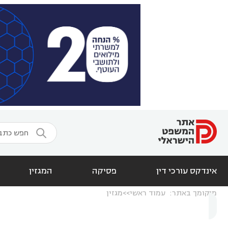

אינדקס עורכי דין
פסיקה
המגזין
מיקומך באתר:
עמוד ראשי
מגזין