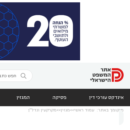

אינדקס עורכי דין
פסיקה
המגזין
מיקומך באתר:
עמוד ראשי
מגזין
מקרקעין ונדל"ן