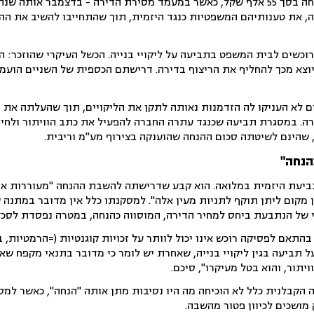
מחלוקת שלרוכשים ניתנה הנחה בסך 55 אלף שקל, כאשר במעמד מסירת הדירה - בדצמבר א
רה, את טענותיהם המשפטיות כנגד היזמית, תוך שהתחייבו להשיב את הה
את, ביוני 2023 פנו הרוכשים לבית המשפט בתביעה על ליקויי בנייה. הכשל העיקרי שהוזכ
ים לא העניקו לה הזדמנות נאותה לתקן את הליקויים, תוך שהעלתה את 
ה. במסגרת תביעה שכנגד עתרה החברה להפעיל את כתב הוויתור ולחיי
הנחה"
יעת היזמית במלואה. הוא קבע שדרישתה להשבת ההנחה "מעוררות אי-
 מקום ליתן תוקף לתניות מעין אלה". למסקנתו כלל אין מדובר במתנה 
 של הנתבעת ביחס למחיר הדירה, המוסווה כהנחה, במטרה נפסדת לסכל
 בהתאם לפסיקה רוכש אינו יכול לוותר על זכויות קוגנטיות (=הרמטיות, 
על תביעה בגין ליקויי בנייה, שאחרת יש לומר כי מדובר בתנאי מקפח שא
יתור, והוא בטל מעיקרו", סיכם.
 הקבלנית כלל לא הוכיחה מה היו נסיבות מתן אותה "הנחה", כאשר למס
 מושכים לכיוון פטור מהשבה.