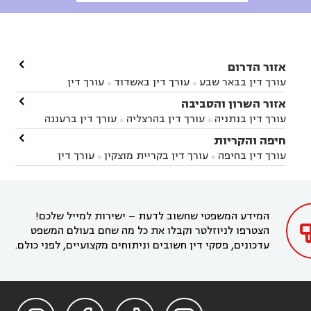

אזור הדרום
עורך דין בבאר שבע
עורך דין באשדוד
עורך דין


באשקלון
עורך דין בבאר טוביה
עורך דין בגן יבנה

אזור השרון והסביבה



עורך דין בניר הבנים
עורך דין בערד
עורך דין בקיבוץ


עורך דין בנתניה
עורך דין בהרצליה
עורך דין ברעננה


זיקים
עורך דין בנתיבות
עורך דין בקרית מלאכי



עורך דין בחדרה
עורך דין בכפר סבא
עורך דין בהוד

חיפה והקריות



השרון
עורך דין באבן יהודה
עורך דין בבנימינה



עורך דין בחיפה
עורך דין בקריית מוצקין
עורך דין


עורך דין בחריש
עורך דין בקיסריה
עורך דין בקדימה


בקרית מוצקין
עורך דין בקריית אתא
עורך דין


עורך דין ברמת השרון
עורך דין בתל מונד



בקריית חיים
עורך דין בקרית ביאליק
עורך דין


בחדרה

המידע המשפטי שחשוב לדעת – ישירות למייל שלכם!
הצטרפו לניוזלטר וקבלו את כל מה שחם בעולם המשפט
עדכונים, פסקי דין חשובים וניתוחים מקצועיים, לפני כולם.