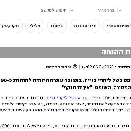
|
|
שפט מסחרי
דיני עבודה
ביטוח
פלילי
מקרקעין ו
ת ההנחה

פרסום
:
06.07.2026 17:02
|
גרסת הדפסה
קונ
מסירה. השופט: "אין לו תוקף"
ית משפט השלום בעיר ב
תביעה על ליקויי בנייה
. בתגובה טענה היזמית כ
רה העניקה להם כהנחה, אשר הותנתה, כביכול, בהיעדר נקיטת הליכים מ
כי כתב הוויתור עליו חתמו הקונים נעדר תוקף. הוא פסק לשניים פיצוי