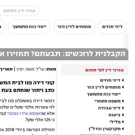
דיני חוזים
מומחים לדין הזר
ייפוי כוח מתמשך
מ
הקבלנית לרוכשים: תבעתם? תחזירו א
מאת:
עו"ד משה ימין
|
תאריך 
עורכי דין לפי תחום
דיני חוזים
מומחים לדין הזר
כתב ויתור שנחתם בעת ה
ייפוי כוח מתמשך
רוכשי דירה באשקלון פנו לב
משפט מסחרי
לה עשרות אלפי שקלים שלכאו
דיני עבודה
אלא ש
השופט עידו כפכפי
קבע 
ביטוח
כ-125 אלף שקל.
פלילי
מקרקעין ונדל"ן