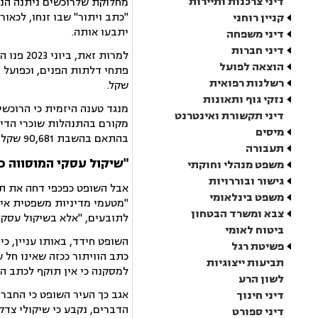
דיני צרכנות ותיירות
"כתב ויתור" שבו זנחו, לכאו
קניין רוחני
יתבעו אותה.
דיני משפחה
דיני חברות
למרות ז
הוצאה לפועל
רשלנות רפואית
שקל.
נזקי גוף ותאונות
מנגד טענה היזמית כי הרוכש
דיני תקשורת ואינטרנט
מקורם בהתנהלות שוכרי הדיר
מיסים
בהתאם בהשבת 90,681 שקל, שהינם לשיטתה סכום ההנחה שהוענקה בצירוף מע"מ וריבית.
תעבורה
"שיקול עסקי המוסווה כ
משפט מנהלי וחוקתי
גישור ובוררויות
אבל השופט כפכפי דחה את תב
משפט בינלאומי
"מטעמי מדיניות משפטית אין
צבא ומשרד הבטחון
לתובעים, "אלא בשיקול עסקי
ביטוח לאומי
השופט חידד, באותו עניין, כי
פשיטת רגל
כתב הוויתור ככזה שאינו חל 
תביעות ייצוגיות
למסקנה כי אין תוקף לכתב הוו
לשון הרע
אגב כך העיר השופט כי החברה
דיני חינוך
הדברים, נקבע כי שיקולי צדק
דיני ספורט