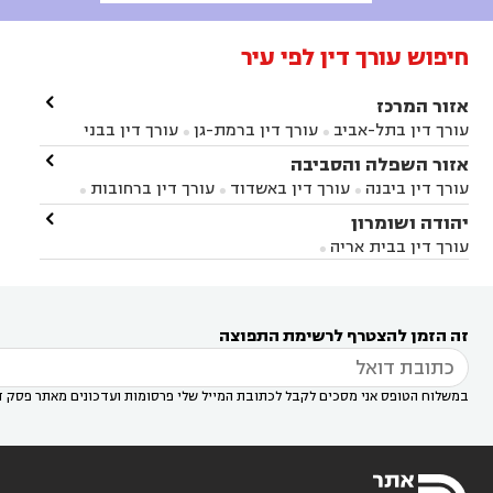
חיפוש עורך דין לפי עיר

אזור המרכז
עורך דין בתל-אביב
עורך דין ברמת-גן
עורך דין בבני


ברק
עורך דין בפתח תקווה
עורך דין בראשון לציון

אזור השפלה והסביבה



עורך דין ברחובות
עורך דין בנס ציונה
עורך דין


עורך דין ביבנה
עורך דין באשדוד
עורך דין ברחובות



במודיעין
עורך דין בהרצליה
עורך דין בחולון
עורך



עורך דין בראשון לציון
עורך דין במודיעין
עורך דין

יהודה ושומרון


דין בקרית אונו
עורך דין ברמלה
עורך דין בקריית


בבאר יעקב
עורך דין בגדרה
עורך דין בכפר רות



אונו
עורך דין בבת ים
עורך דין בגבעת שמואל
עורך
עורך דין בבית אריה




דין באזור
עורך דין בגן יבנה
עורך דין בעמק חפר



עורך דין במודיעין מכבים רעות
עורך דין במודיעין

רעות
עורך דין בסביון
עורך דין ברמת השרון
עורך



זה הזמן להצטרף לרשימת התפוצה
דין בשוהם

במשלוח הטופס אני מסכים לקבל לכתובת המייל שלי פרסומות ועדכונים מאתר פסק ד