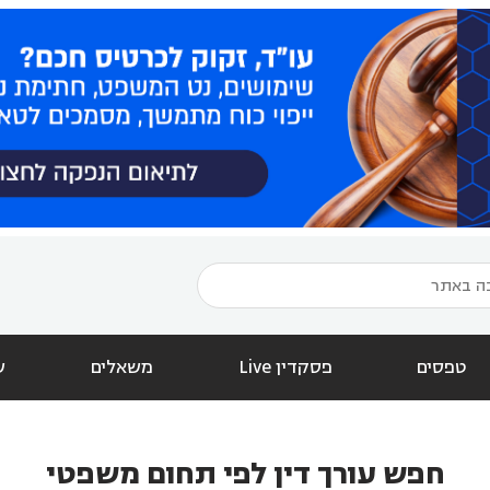
טפסים
פסקדין Live
משאלים
ש
חפש עורך דין לפי תחום משפטי