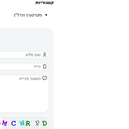
קטגוריות
מקרקעין ונדל"ן


