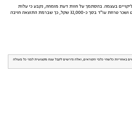
יקויים בעצמה. בהסתמך על חוות דעת מומחה, נקבע כי עלות
התיקון מסתכמת בכ-88,000 שקל, בתוספת 5,000 שקל בגין "נזק כללי". לזאת הצטרפו הוצאות משפט ושכר טרחת עו"ד בסך כ-32,000 שקל, כך שברמת התוצאה חויבה
אים באחריות כלשהי כלפי הקוראים, ואלה נדרשים לקבל עצה מקצועית לפני כל פעולה