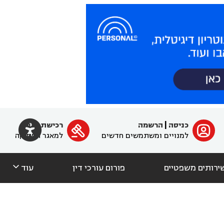

כניסה
|
הרשמה
רכישת מנוי
ﱐ

למנויים ומשתמשים חדשים
למאגר הפסיקה

ירותים משפטיים
פורום עורכי דין
עוד