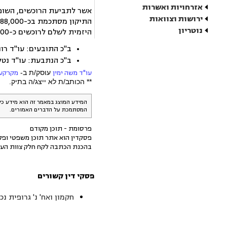
אזרחויות ואשרות
אשר לתביעת הרוכשים, השופט
ירושות וצוואות
נוטריון
היזמית לשלם לרוכשים כ-125,000 שקל.
ב"כ התובעים: עו"ד רונ
ב"כ הנתבעת: עו"ד נטל
עו"ד משה ימין
עוסק/ת ב-
מקרקעין
** הכותב/ת לא ייצג/ה בתיק.
המידע המוצג במאמר זה הוא מידע כל
המסתמכת על הדברים האמורים.
פרסומת - תוכן מקודם
פסקדין הוא אתר תוכן משפטי ופלט
בהכנת הכתבה לקח חלק צוות העו
פסקי דין קשורים
חקמון ואח' נ' גרופית נכסים והנדס