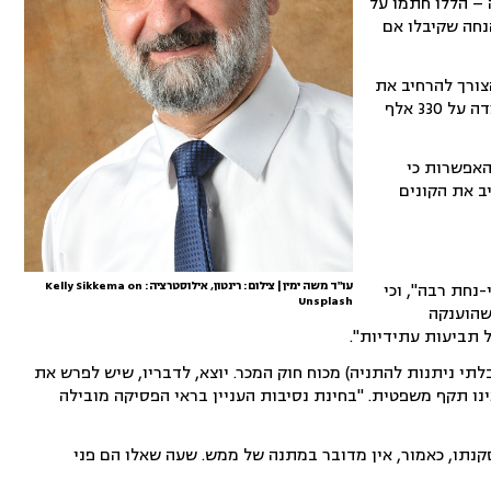
ותה שנה – הללו חתמו על
נחה שקיבלו אם
ר: הצורך להרחיב את
פתחי דלתות הפנים, וכפועל יוצא מכך להחליף את הריצוף בדירה. דרישתם הכספית של השניים הועמדה על 330 אלף
האפשרות כי
ב את הקונים
עו"ד משה ימין | צילום: רינטון, אילוסטרציה: Kelly Sikkema on
נחת רבה", וכי
Unsplash
שהוענקה
 תביעות עתידיות".
בלתי ניתנות להתניה) מכוח חוק המכר. יוצא, לדבריו, שיש לפרש את
ינו תקף משפטית. "בחינת נסיבות העניין בראי הפסיקה מובילה
קנתו, כאמור, אין מדובר במתנה של ממש. שעה שאלו הם פני