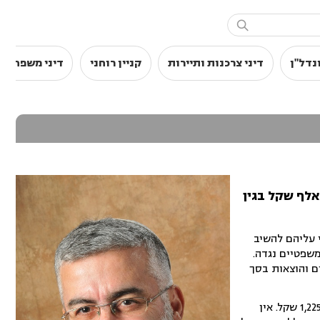

נדל"ן
דיני צרכנות ותיירות
קניין רוחני
דיני משפחה
י דירה פנו לבית המשפט בשל ליקויי בנייה. בתגובה עתרה היזמית להחזרת כ-90 אלף שקל בגין
י עליהם להשיב
שפטיים נגדה.
ים והוצאות בסך
תחילת הפרשה ביולי 2018 אז רכשו התובעים מהנתבעת, חברה קבלנית, דירה באשקלון תמורת 1,225,000 שקל. אין