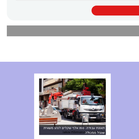
תאונת עבודה: 350 אלף שקלים לנהג משאית
צילום:Iakov Filimonov , 123RF
שנפל ממכולה