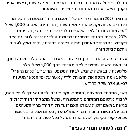
סובלת ממחלה גנטית תורשתית ומבעיות ראייה קשות, כאשר אחיה
הקטן נמצא בעיכוב התפתחותי ושפתי משמעותי.
בינואר 2023 חתמו הצדדים על "הסכם פירוד" במסגרתו הסכימו
הצדדים על חלוקת שהות יחסית שווה, תוך חיוב האב ב-1,000 שקל
"השלמת מזונות" לאם. אלא שבחלוף כשנתיים וחצי, בספטמבר
2025, אירעה תפנית דרמטית: שלושת הילדים עבור לגור עם האב
בקיבוץ. בפברואר האחרון פרצה דליקה בדירתו, והוא נאלץ לעבור
איתם לבית הוריו.
על הרקע הזה הוסכם בין בני הזוג לשעבר כי המטוטלת תשנה כיוון,
וכי האם היא זו שתשלם לאב מזונות בסך 1,000 שקל. אלא
שלטענתו, בבקשה שהגיש לבית המשפט, מדובר ב"סכום מזערי"
שלא באמת מכסה את הוצאות ילדיו, אשר על-פי הנטען מגיעות
לכ-30 אלף שקל בחודש.
האב, מתכנת במקצועו, סיפר שעקב מעבר ילדיו והצורך לטפל בהם,
לרבות איסופם המוקדם מהמסגרות, נושל מתפקידו הניהולי תוך
פגיעה במשכורתו. לטענתו האם "נעדרת תדיר" מחיי הקטינים
ובפועל פוגשת בהם רק מדי סופ"ש שני, כשהם אצלה, ובמפגש
שבועי קצר בקיבוץ "שגם אותו נוטה לבטל לעתים קרובות".
"רוצה לסחוט ממני כספים"