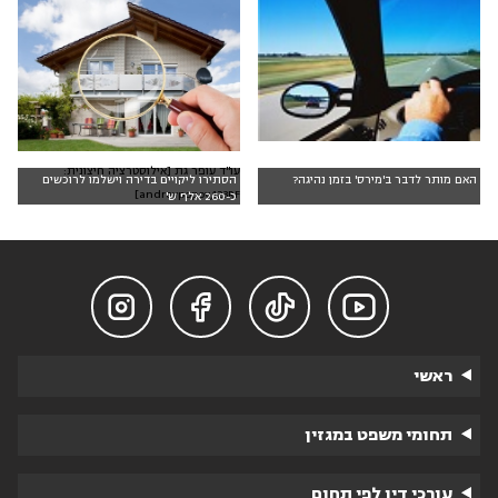
עו"ד עופר גת [אילוסטרציה חיצונית:
האם מותר לדבר ב'מירס' בזמן נהיגה?
הסתירו ליקויים בדירה וישלמו לרוכשים
andreypopov,123RF]
כ-260 אלף ש'




ראשי
תחומי משפט במגזין
עורכי דין לפי תחום