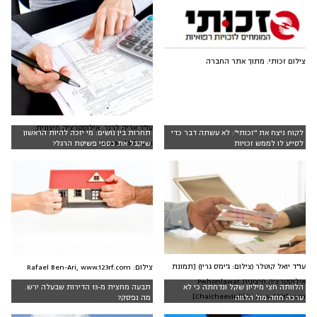
צילום זכותי: מתוך אתר החברה
עו"ד אריה לרנר, אילוסטרציה חיצונית:
לקוח ניצח את "זכותי": לא עשתה דבר כדי
תחרות בין נושים: מי יזכה להיות הראשון
www.123rf.com
לסייע לו לממש זכויות
שיקבל את כספי פשיטת הרגל?
עו"ד יואל קוטלר (צילום: ג'ימס גרין) [תמונת
צילום: Rafael Ben-Ari, www.123rf.com
אילוסטרציה חיצונית:Pwhonlawat
הלוותה חצי מיליון שקל ונדחתה כי לא
תבעה מחצית מ-13 הדירות שבעלה ירש.
Chaicheevinlikit, www.123rf.com]
ערכה חוזה מול הלווה
מה נפסק?