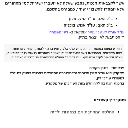
אשר לקצבאות הנכות, נקבע שאלה לא יועברו ישירות למי מההורים
אלא יופקדו לחשבון ייעודי, כמפורט בהסכם.
ב"כ האב: עו"ד סיגל אלון
ב"כ האם: עו"ד אנוש בוכניק
עו"ד אורלי קעטבי עמיר
עוסק/ת ב-
דיני משפחה
** הכותב/ת לא ייצג/ה בתיק.
המידע המוצג במאמר זה הוא מידע כללי בלבד, ואין בו כדי להוות ייעוץ ו/ או חוות
דעת משפטית. המחבר/ת ו/או המערכת אינם נושאים באחריות כלשהי כלפי הקוראים,
ואלה נדרשים לקבל עצה מקצועית לפני כל פעולה המסתמכת על הדברים האמורים.
פרסומת - תוכן מקודם
פסקדין הוא אתר תוכן משפטי ופלטפורמה המספקת שירותי שיווק דיגיטלי
למשרדי עורכי דין,
בהכנת הכתבה לקח חלק צוות העורכים של פסקדין.
פסקי דין קשורים
החלטה המחייבת אם במזונות ילדיה