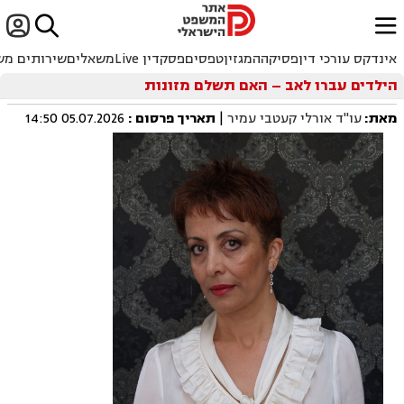


ﱐ
אינדקס עורכי דין
פסיקה
המגזין
טפסים
פסקדין Live
משאלים
שירותים מש
הילדים עברו לאב – האם תשלם מזונות
מאת:
עו"ד אורלי קעטבי עמיר
|
תאריך פרסום
:
05.07.2026 14:50