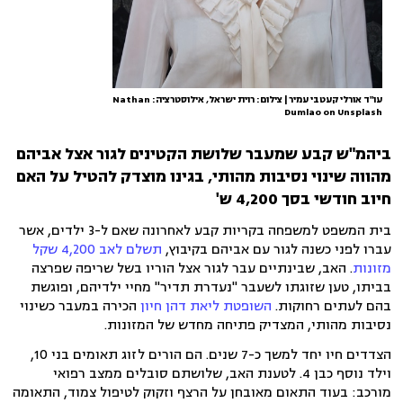
עו"ד אורלי קעטבי עמיר | צילום: רוית ישראל, אילוסטרציה: Nathan
Dumlao on Unsplash
ביהמ"ש קבע שמעבר שלושת הקטינים לגור אצל אביהם
מהווה שינוי נסיבות מהותי, בגינו מוצדק להטיל על האם
חיוב חודשי בסך 4,200 ש'
בית המשפט למשפחה בקריות קבע לאחרונה שאם ל-3 ילדים, אשר
עברו לפני כשנה לגור עם אביהם בקיבוץ,
תשלם לאב 4,200 שקל
מזונות
. האב, שבינתיים עבר לגור אצל הוריו בשל שריפה שפרצה
בביתו, טען שזוגתו לשעבר "נעדרת תדיר" מחיי ילדיהם, ופוגשת
בהם לעתים רחוקות.
השופטת ליאת דהן חיון
הכירה במעבר כשינוי
נסיבות מהותי, המצדיק פתיחה מחדש של המזונות.
הצדדים חיו יחד למשך כ-7 שנים. הם הורים לזוג תאומים בני 10,
וילד נוסף כבן 4. לטענת האב, שלושתם סובלים ממצב רפואי
מורכב: בעוד התאום מאובחן על הרצף וזקוק לטיפול צמוד, התאומה