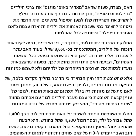
האם, מצדה, טענה שהאב "מאדיר באופן מוגזם" את צרכי הילדים
"כדי לסחוט כספים", תוך שדחתה בתוקף את טענתו כי נאלץ
להקריב את הקריירה שלו למען הטיפול בקטינים. היא הדפה את
ניסיונו להציגה כמי שעזבה לאנחות את ילדיה ותיארה עצמה כ"אם
מעורבת ופעילה" השותפה לכל ההחלטות.
מחלוקת מרכזית שהתגלעה, בתוך כך, בין הצדדים, נגעה לקצבאות
הנכות של הילדים, המסתכמות בכ-8,650 שקל: בעוד האב עתר
להעברתן אליו ישירות, "שכן הוא זה שנושא בפועל בכל הוצאות
הקטינים", הביעה האם התנגדות נחרצת לכך, בטענה שהקצבאות
נועדו לכסות את הצרכים המיוחדים של ילדיהם ולא לשמש כמזונות.
אלא שהשופטת דהן חיון הבהירה כי מדובר בהליך מקדמי בלבד, של
פסיקת מזונות זמניים, ולפיכך היא תימנע, בשלב זה, ממתן פטור
לאם מתשלום מזונות רק בגלל תשלום קצבאות הנכות. לגופו של
עניין קבעה השופטת כי עצם מעבר הילדים לגור עם אביהם מהווה
"שינוי נסיבות מהותי", המצדיק פתיחה מחדש של גובה המזונות.
החלטת השופטת הייתה להשית על האם חובת תשלום בסך 1,400
שקל עבור כל ילד, ובסך הכול 4,200 שקל בחודש. היא קבעה
שהחיוב יחול באופן רטרואקטיבי החל ממעבר הקטינים לאב, כאשר
חוב העבר ייפרס ל-3 תשלומים שווים ויתווסף למזונות השוטפים.