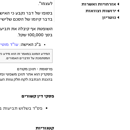
לעצמו".
אזרחויות ואשרות
ירושות וצוואות
בסופו של דבר נקבע כי האיש 
נוטריון
בדבר קיומו של הסכם שלישי -
בסך 100,000 שקל.
ב"כ האישה:
עו"ד מוטי 
המידע המוצג במאמר זה הוא מידע כל
המסתמכת על הדברים האמורים.
פרסומת - תוכן מקודם
פסקדין הוא אתר תוכן משפטי ופלט
בהכנת הכתבה לקח חלק צוות העו
פסקי דין קשורים
פס"ד בשלוש תביעות בין
קטגוריות