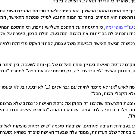
ף, שהורה כי הדירה תהיה של האישה בלבד.
וף את הסכם הממון הראשון. הוא סיפר שלאחר חתימת ההסכם השני הת
 הראשון הוא המחייב. בתוך כך הפנה התובע למייל שנשלח מהאישה, המב
עו"ד מוטי ימין
, כי חתימתה על ההסכם השלישי זויפה, וכי ההסכם המחי
ה והכתיב לה בבריונות את תוכנה. הנתבעת, חולת סרטן, סיפרה על אלי
שה תביעות משל עצמה, לפינוי האקס מדירתה ולחיובו בכ-142,500 שקל, בגין החזר הלוואה ותשלום עבור רכיש
וקים לגרסת האישה בעניין אופיו האלים של בן-זוגה לשעבר, בין היתר
, התגונן האיש: "לא הרבצתי לה, רק סתמתי לה את הפה". למחרת "הבהיר
יש "אני לא מוכנה לחיות עם גבר אלים [...] לא יבעטו בי. לא יבעטו ב
לא תקבלי מכות, חבל".
שופטת התרשמה שתוכנו רק מחזק את גרסת האישה כי נכתב שלא מרצונה 
ר, מלבד בנותיה, לגור עמה. השופטת תהתה "מדוע שהאישה תכתוב מי
!".
שע בעבירות תקיפה ואיומים. השופטת סיכמה "שיש ראיות מוצקות לאלימו
מהלך שלב העדויות, ממנה עלה שבעוד האישה סיפרה כשהיא נסערת על 