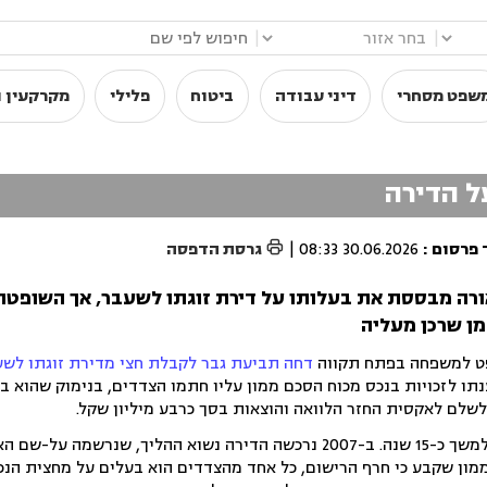
|
|
שפט מסחרי
דיני עבודה
ביטוח
פלילי
מקרקעין ו
ל הדירה

 פרסום
:
30.06.2026 08:33
|
גרסת הדפסה
רה מבססת את בעלותו על דירת זוגתו לשעבר, אך השופטת
מן שרכן מעליה
ט למשפחה בפתח תקווה
דחה תביעת גבר לקבלת חצי מדירת זוגתו לשע
ו לזכויות בנכס מכוח הסכם ממון עליו חתמו הצדדים, בנימוק שהוא בוט
לשלם לאקסית החזר הלוואה והוצאות בסך כרבע מיליון שקל.
הצדדים ניהלו זוגיות פרק ב' למשך כ-15 שנה. ב-2007 נרכשה הדירה נשוא ההליך, שנרש
מון שקבע כי חרף הרישום, כל אחד מהצדדים הוא בעלים על מחצית הנכ