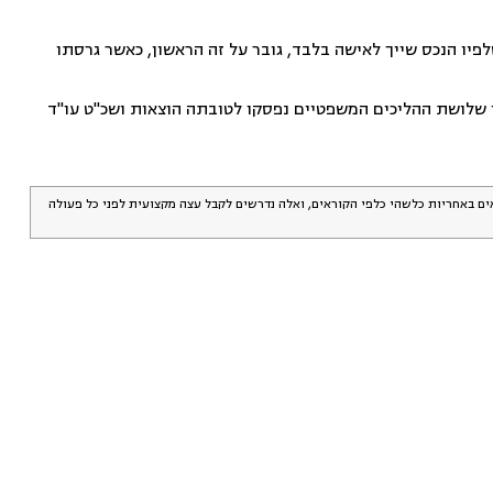
פיו הנכס שייך לאישה בלבד, גובר על זה הראשון, כאשר גרסתו
תביעתה הכספית של האישה, וקבעה שעל האיש להחזיר לה 142,479 שקל. בגין שלושת ההליכים המשפטיים נפסקו לטובתה הוצאות ושכ"ט עו"ד
אים באחריות כלשהי כלפי הקוראים, ואלה נדרשים לקבל עצה מקצועית לפני כל פעולה