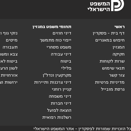
ראשי
תחומי משפט במגזין
דף בית - פסקדין
דיני חוזים
נזקי גוף 
חיפוש במאגרים
ייפוי כוח מתמשך
מיסים
המגזין
משפט מסחרי
תעבורה
חקיקה
דיני עבודה
צבא ומשר
שרות לקוחות
ביטוח
ביטוח לאו
תנאי שימוש
פלילי
לשון הרע
צור קשר
מקרקעין ונדל"ן
אזרחויות 
מדיניות פרטיות
דיני צרכנות ותיירות
ירושות וצ
גרסת מובייל
קניין רוחני
דיני משפחה
דיני חברות
הוצאה לפועל
רשלנות רפואית
כל הזכויות שמורות לפסקדין - אתר המשפט הישראלי