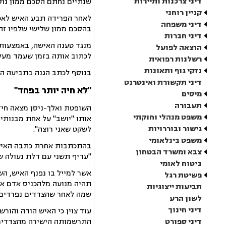
דיני צרכנות ותיירות
שנתיים נחתם הסכם ממון נוס
קניין רוחני
לאחר הפרידה תבע האיש לאכ
דיני משפחה
בהסכם ממון שלישי שלפיו זה
דיני חברות
מנגד טענה האישה, באמצעות
הוצאה לפועל
לכתוב אותה בזמן שעמד מעלי
רשלנות רפואית
נזקי גוף ותאונות
בנוסף לכתב הגנה בתביעה הרכושית הגישה האי
דיני תקשורת ואינטרנט
"
לא חיה יותר בפחד
"
מיסים
תעבורה
השופטת ואלך-ניסן מצאה חיז
משפט מנהלי וחוקתי
אותו "יושב" על אחת מבנותיה
גישור ובוררויות
לשקט שאני רוצה".
משפט בינלאומי
בהתכתבות אחרת כתבה האישה לא
צבא ומשרד הבטחון
"עדיף תשני עם דלת נעולה ש
ביטוח לאומי
אשר למייל בו נפנף האיש, ה
פשיטת רגל
תהיה מנועה מלהכניס אדם אח
תביעות ייצוגיות
שמה לאחר שהצדדים נפרדים?
לשון הרע
דיני חינוך
עוד צוין כי האיש הודה והור
דיני ספורט
התרשמותה הישירה מהצדדים ב