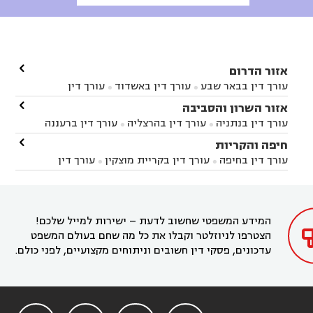

אזור הדרום
עורך דין בבאר שבע
עורך דין באשדוד
עורך דין


באשקלון
עורך דין בבאר טוביה
עורך דין בגן יבנה

אזור השרון והסביבה



עורך דין בניר הבנים
עורך דין בערד
עורך דין בקיבוץ


עורך דין בנתניה
עורך דין בהרצליה
עורך דין ברעננה


זיקים
עורך דין בנתיבות
עורך דין בקרית מלאכי



עורך דין בחדרה
עורך דין בכפר סבא
עורך דין בהוד

חיפה והקריות



השרון
עורך דין באבן יהודה
עורך דין בבנימינה



עורך דין בחיפה
עורך דין בקריית מוצקין
עורך דין


עורך דין בחריש
עורך דין בקיסריה
עורך דין בקדימה


בקרית מוצקין
עורך דין בקריית אתא
עורך דין


עורך דין ברמת השרון
עורך דין בתל מונד



בקריית חיים
עורך דין בקרית ביאליק
עורך דין


בחדרה

המידע המשפטי שחשוב לדעת – ישירות למייל שלכם!
הצטרפו לניוזלטר וקבלו את כל מה שחם בעולם המשפט
עדכונים, פסקי דין חשובים וניתוחים מקצועיים, לפני כולם.