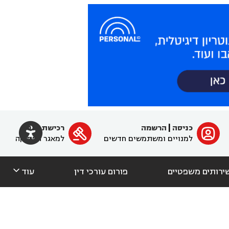

כניסה
|
הרשמה
רכישת מנוי
ﱐ

למנויים ומשתמשים חדשים
למאגר הפסיקה

ירותים משפטיים
פורום עורכי דין
עוד