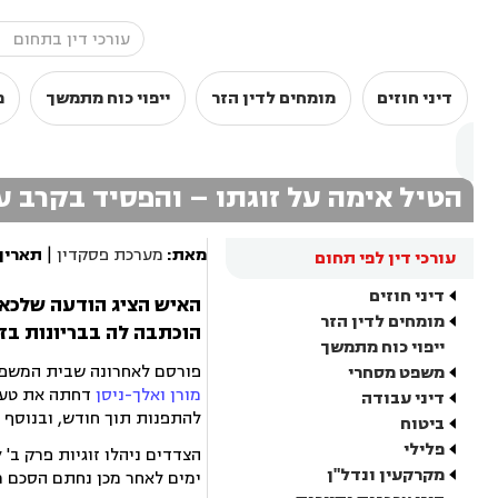
דיני חוזים
מומחים לדין הזר
ייפוי כוח מתמשך
מ
הטיל אימה על זוגתו – והפסיד בקרב ע
מאת:
מערכת פסקדין
|
תאריך
עורכי דין לפי תחום
דיני חוזים
האיש הציג הודעה שלכאו
מומחים לדין הזר
הוכתבה לה בבריונות בז
ייפוי כוח מתמשך
פורסם לאחרונה שבית המשפ
משפט מסחרי
מורן ואלך-ניסן
דחתה את טענת
דיני עבודה
להתפנות תוך חודש, ובנוסף 
ביטוח
פלילי
מקרקעין ונדל"ן
ימים לאחר מכן נחתם הסכם מ