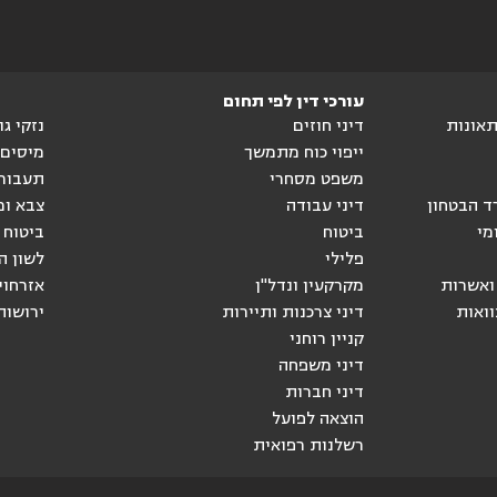
עורכי דין לפי תחום
ותאונות
דיני חוזים
נזקי ג
ייפוי כוח מתמשך
מיסים
משפט מסחרי
תעבור
ד הבטחון
דיני עבודה
צבא ומ
מי
ביטוח
ביטוח 
פלילי
לשון ה
ואשרות
מקרקעין ונדל"ן
אזרחוי
וואות
דיני צרכנות ותיירות
ירושות
קניין רוחני
דיני משפחה
דיני חברות
הוצאה לפועל
רשלנות רפואית