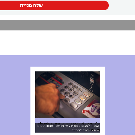
שלח פנייה
עו"ד שי איל (אילוסטרציה: Eduardo Soares on
העביר לעצמו 241,000 ש' מחשבון אחות סבתו
Unsplash).
– ולא יצטרך להחזיר