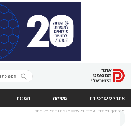

אינדקס עורכי דין
פסיקה
המגזין
מיקומך באתר:
עמוד ראשי
מגזין
דיני משפחה