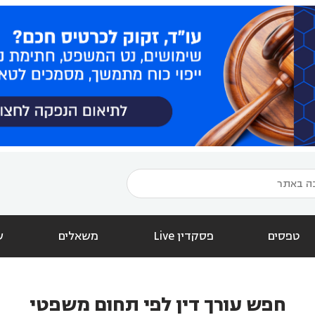
טפסים
פסקדין Live
משאלים
ש
חפש עורך דין לפי תחום משפטי