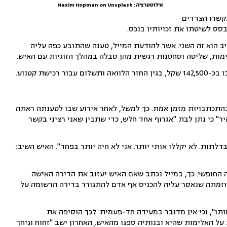
אילוסטרציה: Maxim Hopman on Unsplash
קשרו הצדדים
סס לשיטתו את זכויותיו בנכס.
יב הוא זה השני. אשר להודעת המייל, טענה שהתובע כפה עליה
מות, שליטה וסחטנות רגשית מהן סבלה במהלך הזוגיות עם האיש.
ת קטנוע.
 בהתכתבויות מזמן אמת. כך למשל, לאחר אירוע שבו לטענתה ראתה
" כי נתן לבת "אגרוף אחד חלש, כדי שתבין שאני רציני בקשר
דלתות. לא יקללו אותי יותר. אני לא חיה יותר בפחד". האיש השיב:
החופשי. כך, במייל נכתב שאם האיש יעזוב את הדירה האישה
וזמתה שנאסר עליה להכניס אף אדם להתגורר בדירה הרשומה על
תו", וכי אין מדובר במעידה חד-פעמית. לכך הוסיפה את
האלימות שהיא ובנותיה ספגו מהאיש, האחרון ישב "זחוח וגיחך