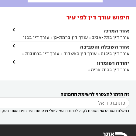
חיפוש עורך דין לפי עיר

אזור המרכז
עורך דין בתל-אביב
עורך דין ברמת-גן
עורך דין בבני


ברק
עורך דין בפתח תקווה
עורך דין בראשון לציון

אזור השפלה והסביבה



עורך דין ברחובות
עורך דין בנס ציונה
עורך דין


עורך דין ביבנה
עורך דין באשדוד
עורך דין ברחובות



במודיעין
עורך דין בהרצליה
עורך דין בחולון
עורך



עורך דין בראשון לציון
עורך דין במודיעין
עורך דין

יהודה ושומרון


דין בקרית אונו
עורך דין ברמלה
עורך דין בקריית


בבאר יעקב
עורך דין בגדרה
עורך דין בכפר רות



אונו
עורך דין בבת ים
עורך דין בגבעת שמואל
עורך
עורך דין בבית אריה




דין באזור
עורך דין בגן יבנה
עורך דין בעמק חפר



עורך דין במודיעין מכבים רעות
עורך דין במודיעין

רעות
עורך דין בסביון
עורך דין ברמת השרון
עורך



זה הזמן להצטרף לרשימת התפוצה
דין בשוהם

במשלוח הטופס אני מסכים לקבל לכתובת המייל שלי פרסומות ועדכונים מאתר פסק ד