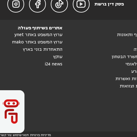




פסק דין ברשת
אתרים בשיתוף פעולה
וף ותאונות
ערוץ המשפט באתר ynet
ערוץ המשפט באתר mako
ה
התאחדות בוני בארץ
שרד הבטחון
עוקץ
לאומי
i24 news
רע
ות ואשרות
 וצוואות
מדיניות פרטיות
תנאי שימוש
צור קשר