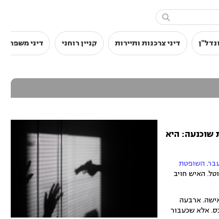

נדל"ן
דיני צרכנות ותיירות
קניין רוחני
דיני משפחה
 שוכנעה: היא
בר
.
השופטת
ל. האיש חויב
מה על-שם האישה. ארבעה
ס. אלא שכעבור