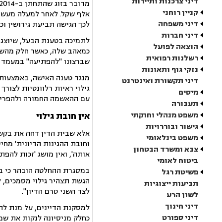
דיני צרכנות ותיירות
קניין רוחני
אלף שקל. לאחר למעלה מעשור
דיני משפחה
לכך הגישה תביעת גירושין ו
דיני חברות
לתמיכה בטענת הבעל, שיוצג 
הוצאה לפועל
כמאהב שלה, כאשר חלק מהשיח
רשלנות רפואית
שברצונו "להפתיעה" במעמד ה
נזקי גוף ותאונות
מנגד טענה האישה, באמצעות ע
דיני תקשורת ואינטרנט
גילוי ראיות רלוונטיות לצור
מיסים
עם ההאשמה החמורה ולהפריכ
תעבורה
משפט מנהלי וחוקתי
אין חובת גילוי
גישור ובוררויות
אלא שבית הדין דחה את בקשת
משפט בינלאומי
וחובת ההגינות הדיונית' מחיי
צבא ומשרד הבטחון
אותה', ואין מושג 'זכות להפתי
ביטוח לאומי
במסגרת ההחלטה הובהר כי בתי
פשיטת רגל
הגשת תצהיר גילוי מסמכים, ל
תביעות ייצוגיות
לצד השני טרם הדיון".
לשון הרע
דיני חינוך
למסקנת הדיינים, על מנת להכ
דיני ספורט
כחלק מניסיונה לנקות את ש