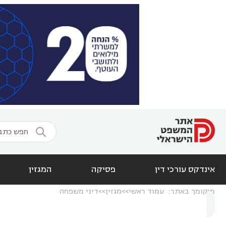

אינדקס עורכי דין
פסיקה
המגזין
מיקומך באתר:
עמוד ראשי
מגזין
דיני משפחה