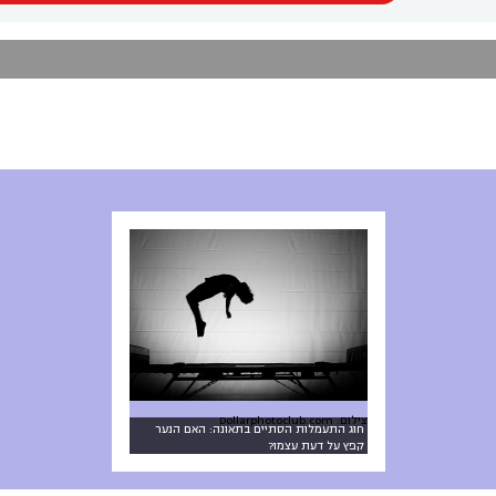
צילום: Dollarphotoclub.com
חוג התעמלות הסתיים בתאונה: האם הנער
קפץ על דעת עצמו?