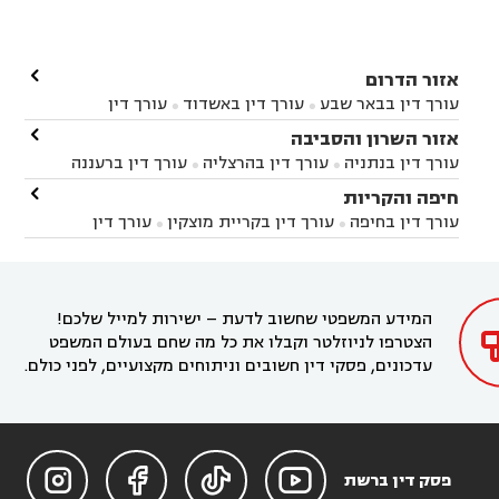

אזור הדרום
עורך דין בבאר שבע
עורך דין באשדוד
עורך דין


באשקלון
עורך דין בבאר טוביה
עורך דין בגן יבנה

אזור השרון והסביבה



עורך דין בניר הבנים
עורך דין בערד
עורך דין בקיבוץ


עורך דין בנתניה
עורך דין בהרצליה
עורך דין ברעננה


זיקים
עורך דין בנתיבות
עורך דין בקרית מלאכי



עורך דין בחדרה
עורך דין בכפר סבא
עורך דין בהוד

חיפה והקריות



השרון
עורך דין באבן יהודה
עורך דין בבנימינה



עורך דין בחיפה
עורך דין בקריית מוצקין
עורך דין


עורך דין בחריש
עורך דין בקיסריה
עורך דין בקדימה


בקרית מוצקין
עורך דין בקריית אתא
עורך דין


עורך דין ברמת השרון
עורך דין בתל מונד



בקריית חיים
עורך דין בקרית ביאליק
עורך דין


בחדרה

המידע המשפטי שחשוב לדעת – ישירות למייל שלכם!
הצטרפו לניוזלטר וקבלו את כל מה שחם בעולם המשפט
עדכונים, פסקי דין חשובים וניתוחים מקצועיים, לפני כולם.




פסק דין ברשת