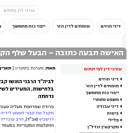
דיני חוזים
מומחים לדין הזר
ייפוי כוח מתמשך
מ
האישה תבעה כתובה – הבעל שלף הק
מאת:
מערכת פסקדין
|
תאריך
עורכי דין לפי תחום
דיני חוזים
לביה"ד הרבני הוגשו קב
מומחים לדין הזר
בלחישות, המעידים לשיט
ייפוי כוח מתמשך
נדחתה
משפט מסחרי
דיני עבודה
פרודה שמרחפת מעליה טענת ב
תקבל את קבצי השמע לידיה
ב
ביטוח
דרשביץ
(אב"ד),
הרב עובדיה 
פלילי
ההקלטות המקוריות במעמד הד
מקרקעין ונדל"ן