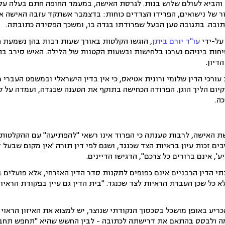
 של נישואים, הפרידו הצדדים כוחות: בדצמבר אשתקד עזבה האישה א
כתובה. בתגובה טען הבעל שפרודתו בגדה בו, ומשכך הפסידה כתובתה.
על-ידי
עו"ד יורם ביתן
, הוגשו הקלטות באורך שעות רבות בהן נשמעת פ
ות ביניהם נערכו בלחישות ובשעות הקטנות של הלילה. האיש סירב ב
דיון.
ורכי הדין שלומי ורונית אטיאס, כי אין בדין הישראלי ובמשפט העברי
ך קיום הליך הוגן. הפרודה הכחישה בתוקף את הטענה שבגדה, ועמדה על
ה.
 האישה, לרבות טענתה כי הפרוד אינו רשאי "להפתיעה" עם ההקלטות 
בים זכות עיון בראיות הצד שכנגד, ושגם לפי דין תורה 'אין מקום שבעל
ע', אינם ברורים כל צרכם", הדגישו הדיינים.
 הדין הרבניים אינם כפופים לתקנות סדר הדין האזרחי, אלא פועלים ב
א כל שכן העברת הראיות לצד שכנגד. "בית הדין גם עיין בפקודת הראיות
ריע באופן מושכל בסכסוך הנקודתי שנוצר, יש למצוא את האיזון הראוי
מה ולבסס בהתאם את דרישתה לכתובה - לבין החשש שהיא "תחפש תחבו