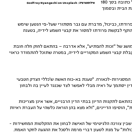
מדובר בזוג שהתחתן ב-2014 והביא לעולם שלוש בנות. לגרסת האישה, במעמד החופה חתם בעלה על כתובה בסך 180
אילוסטרציה: Godfrey Nyangechi on Unsplash
ת הבית ובסמוך
רודתו, כביכול, מדברת עם גבר מסתורי שעל-פי הנטען שימש
תוקף לבקשת פרודתו למסור את קבצי השמע לידיה, בטענה
 מושג של "זכות להפתיע", אלא אדרבה – בהתאם לחוק חלה חובת
 קבלת קבצי השמע המקוריים לידיה, במטרה שתוכל להתמודד כראוי
המסגירות-לכאורה. "טענת בא-כוח האשה ש'כללי הצדק הטבעי
 דין יסתמך על ראיה מבלי לאפשר לצד שכנגד לעיין בה ולבחון
התאם לתקנות הדיון בבתי הדין הרבניים, אשר אינן מצריכות
", הוסיפו הדיינים, "ולא מצא בהן הוראה כלשהי על העברת ראיות
 שבין צורכה הלגיטימי של האישה לבחון את ההקלטות המחשידות -
לות" על מנת לטעון דברי מרמה ולסכל את ההגעה לחקר האמת.