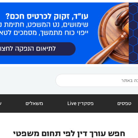
טפסים
פסקדין Live
משאלים
ש
חפש עורך דין לפי תחום משפטי