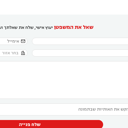
שאל את המשפטן
יעוץ אישי, שלח את שאלתך ועו


שלח פנייה