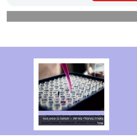
עו״ד אליהו קייקוב (צילום: אתי לירז אבטבול,
פוטרה בטיפולי פוריות – תפוצה ב-100,000
אילוסטרציה חיצונית: Louis Reed, Unsplash)
שקל