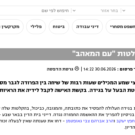
|
|
שפט מסחרי
דיני עבודה
ביטוח
פלילי
מקרקעין ו
לטות "עם המאהב"

 פרסום
:
30.06.2026 14:22
|
גרסת הדפסה
צי שמע המכילים שעות רבות של שיחה בין הפרודה לגבר מסת
ת הבעל על בגידה. בקשת האישה לקבל לידיה את הראיות ל
גידה העלולה להפסיד את כתובתה, והמגובה, כביכול, בהקלטות שלה ע
ניסיון להפריך את ההאשמה החמורה נגדה. דייני בית הדין בבאר שבע 
חפץ יעקב
ו
הרב אברהם צבי גאופטמן
- דחו את טענתה שאין לבעלה זכות
יון.