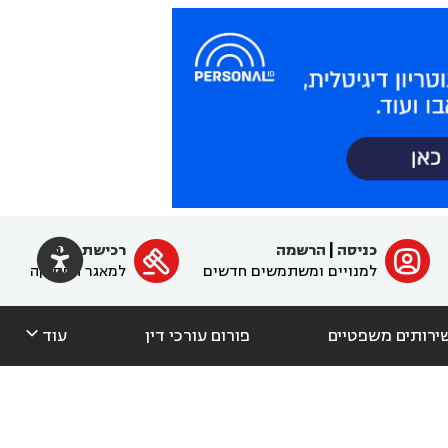

כניסה
|
הרשמה
רכישת מנוי
ﱐ

למנויים ומשתמשים חדשים
למאגר הפסיקה

ירותים משפטיים
פורום עורכי דין
עוד