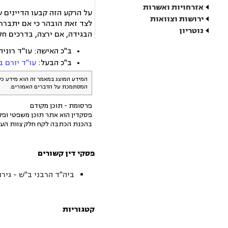
אזרחויות ואשרות
על הרקע הזה קבעו הדיינים ש
ירושות וצוואות
לצד זאת הובהר כי אם יתברר
נוטריון
הבגידה, אם ירצה, בדרכים חל
ב"כ האישה: עו"ד רוני
ב"כ הבעל:
עו"ד יורם ב
המידע המוצג במאמר זה הוא מידע כל
המסתמכת על הדברים האמורים.
פרסומת - תוכן מקודם
פסקדין הוא אתר תוכן משפטי ופלט
בהכנת הכתבה לקח חלק צוות העו
פסקי דין קשורים
ביה"ד הרבני ב"ש - גירו
קטגוריות