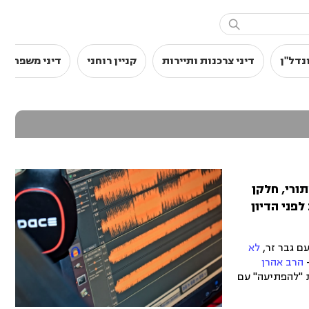

נדל"ן
דיני צרכנות ותיירות
קניין רוחני
דיני משפחה
ורי, חלקן
פני הדיון
ם גבר זר,
לא
-
הרב אהרן
 "להפתיעה" עם