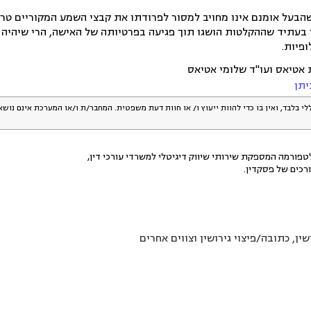
הבעל אומנם אינו מחויב למסור לפרודתו את קבצי השמע המקוריים טרם ה
 בעתיד שההקלטות הושגו תוך פגיעה בפרטיותה של האישה, הרי שיהיה ק
ופיות.
ת אטיאס ועו"ד שלומי אטיאס
יתן
לי בלבד, ואין בו כדי להוות ייעוץ ו/ או חוות דעת משפטית. המחבר/ת ו/או המערכת אינם נוש
פורמה המספקת שירותי שיווק דיגיטלי למשרדי עורכי דין,
רכים של פסקדין.
שין, כתובה/פיצוי גירושין וצווים אחרים