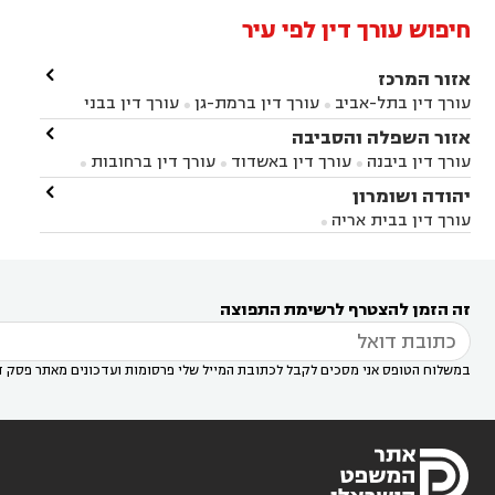
חיפוש עורך דין לפי עיר

אזור המרכז
עורך דין בתל-אביב
עורך דין ברמת-גן
עורך דין בבני


ברק
עורך דין בפתח תקווה
עורך דין בראשון לציון

אזור השפלה והסביבה



עורך דין ברחובות
עורך דין בנס ציונה
עורך דין


עורך דין ביבנה
עורך דין באשדוד
עורך דין ברחובות



במודיעין
עורך דין בהרצליה
עורך דין בחולון
עורך



עורך דין בראשון לציון
עורך דין במודיעין
עורך דין

יהודה ושומרון


דין בקרית אונו
עורך דין ברמלה
עורך דין בקריית


בבאר יעקב
עורך דין בגדרה
עורך דין בכפר רות



אונו
עורך דין בבת ים
עורך דין בגבעת שמואל
עורך
עורך דין בבית אריה




דין באזור
עורך דין בגן יבנה
עורך דין בעמק חפר



עורך דין במודיעין מכבים רעות
עורך דין במודיעין

רעות
עורך דין בסביון
עורך דין ברמת השרון
עורך



זה הזמן להצטרף לרשימת התפוצה
דין בשוהם

במשלוח הטופס אני מסכים לקבל לכתובת המייל שלי פרסומות ועדכונים מאתר פסק ד