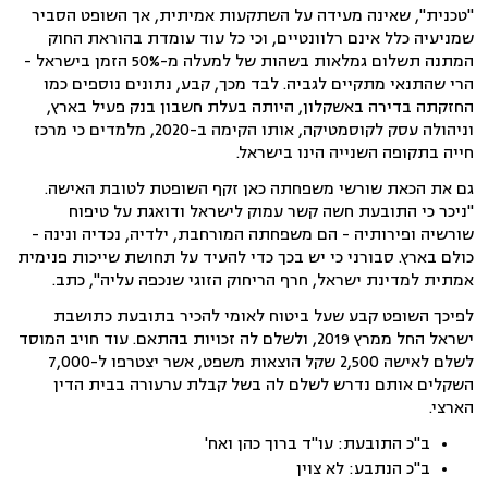
"טכנית", שאינה מעידה על השתקעות אמיתית, אך השופט הסביר
שמניעיה כלל אינם רלוונטיים, וכי כל עוד עומדת בהוראת החוק
המתנה תשלום גמלאות בשהות של למעלה מ-50% הזמן בישראל -
הרי שהתנאי מתקיים לגביה. לבד מכך, קבע, נתונים נוספים כמו
החזקתה בדירה באשקלון, היותה בעלת חשבון בנק פעיל בארץ,
וניהולה עסק לקוסמטיקה, אותו הקימה ב-2020, מלמדים כי מרכז
חייה בתקופה השנייה הינו בישראל.
גם את הכאת שורשי משפחתה כאן זקף השופטת לטובת האישה.
"ניכר כי התובעת חשה קשר עמוק לישראל ודואגת על טיפוח
שורשיה ופירותיה - הם משפחתה המורחבת, ילדיה, נכדיה ונינה -
כולם בארץ. סבורני כי יש בכך כדי להעיד על תחושת שייכות פנימית
אמתית למדינת ישראל, חרף הריחוק הזוגי שנכפה עליה", כתב.
לפיכך השופט קבע שעל ביטוח לאומי להכיר בתובעת כתושבת
ישראל החל ממרץ 2019, ולשלם לה זכויות בהתאם. עוד חויב המוסד
לשלם לאישה 2,500 שקל הוצאות משפט, אשר יצטרפו ל-7,000
השקלים אותם נדרש לשלם לה בשל קבלת ערעורה בבית הדין
הארצי.
ב"כ התובעת: עו"ד ברוך כהן ואח'
ב"כ הנתבע: לא צוין