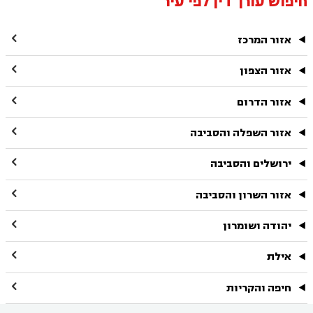
חיפוש עורך דין לפי עיר

אזור המרכז

אזור הצפון

אזור הדרום

אזור השפלה והסביבה

ירושלים והסביבה

אזור השרון והסביבה

יהודה ושומרון

אילת

חיפה והקריות