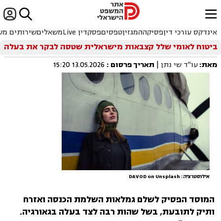


ﱐ
אינדקס עורכי דין
פסיקה
המגזין
טפסים
פסקדין Live
משאלים
שירותים מש
ביטוח לאומי שלל קצבאות מישראלית שטסה לבקר את בעלה
מאת:
עו"ד שי נתן
|
תאריך פרסום
:
13.05.2026 15:20
אילוסטרציה: DAVOD on Unsplash
המוסד הפסיק לשלם גמלאות השלמת הכנסה ואזרח
ותיק לתובעת, בשל שהות רבה לצד בעלה בגאורגיה.