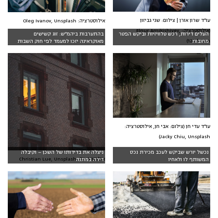
עו״ד שרון אורן | צילום: שני גביזון
אילוסטרציה: Oleg Ivanov, Unsplash
(אילוסטרציה: Elnur Amikishiyev,
העלים דירות, רכש טלוויזיות וביקש הפטר
בהתערבות ביהמ״ש: זוג קשישים
123rf.com)
מחובות
מאוקראינה יזכו למעמד לפי חוק השבות
עו״ד עדי חן (צילום: אבי חן, אילוסטרציה:
Jacky Chiu, Unsplash)
נכשל יורש שביקש לעכב מכירת נכס
ניצלה את בדידותו של השכן – וקיבלה
אילוסטרציה: Christian Lue, Unsplash
המשותף לו ולאחיו
דירה במתנה