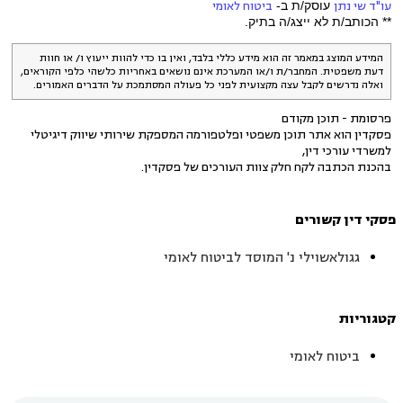
עו"ד שי נתן
עוסק/ת ב-
ביטוח לאומי
** הכותב/ת לא ייצג/ה בתיק.
המידע המוצג במאמר זה הוא מידע כללי בלבד, ואין בו כדי להוות ייעוץ ו/ או חוות
דעת משפטית. המחבר/ת ו/או המערכת אינם נושאים באחריות כלשהי כלפי הקוראים,
ואלה נדרשים לקבל עצה מקצועית לפני כל פעולה המסתמכת על הדברים האמורים.
פרסומת - תוכן מקודם
פסקדין הוא אתר תוכן משפטי ופלטפורמה המספקת שירותי שיווק דיגיטלי
למשרדי עורכי דין,
בהכנת הכתבה לקח חלק צוות העורכים של פסקדין.
פסקי דין קשורים
גגולאשוילי נ' המוסד לביטוח לאומי
קטגוריות
ביטוח לאומי