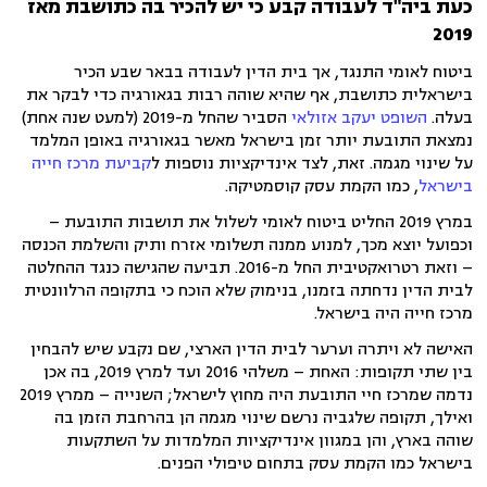
כעת ביה"ד לעבודה קבע כי יש להכיר בה כתושבת מאז
2019
ביטוח לאומי התנגד, אך בית הדין לעבודה בבאר שבע הכיר
בישראלית כתושבת, אף שהיא שוהה רבות בגאורגיה כדי לבקר את
בעלה.
השופט יעקב אזולאי
הסביר שהחל מ-2019 (למעט שנה אחת)
נמצאת התובעת יותר זמן בישראל מאשר בגאורגיה באופן המלמד
על שינוי מגמה. זאת, לצד אינדיקציות נוספות ל
קביעת מרכז חייה
בישראל
, כמו הקמת עסק קוסמטיקה.
במרץ 2019 החליט ביטוח לאומי לשלול את תושבות התובעת –
וכפועל יוצא מכך, למנוע ממנה תשלומי אזרח ותיק והשלמת הכנסה
– וזאת רטרואקטיבית החל מ-2016. תביעה שהגישה כנגד ההחלטה
לבית הדין נדחתה בזמנו, בנימוק שלא הוכח כי בתקופה הרלוונטית
מרכז חייה היה בישראל.
האישה לא ויתרה וערער לבית הדין הארצי, שם נקבע שיש להבחין
בין שתי תקופות: האחת – משלהי 2016 ועד למרץ 2019, בה אכן
נדמה שמרכז חיי התובעת היה מחוץ לישראל; השנייה – ממרץ 2019
ואילך, תקופה שלגביה נרשם שינוי מגמה הן בהרחבת הזמן בה
שוהה בארץ, והן במגוון אינדיקציות המלמדות על השתקעות
בישראל כמו הקמת עסק בתחום טיפולי הפנים.