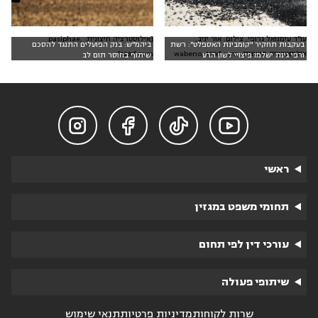
עו"ד עימנואל גרופי, צילום: אור יניב,
[אילוסטרציה חיצונית: pasiphae,
בעקבות תחקיר "קומבינת האספלט": רשת
ביהמ"ש: בנק הפועלים התנגד להסכם
אילוסטרציה חיצונית: wabeno, 123rf.com
123rf.com]
ורפי גינת ישלמו פיצויי לשון הרע
שיתוף בחוסר תום לב




ראשי
תחומי משפט במגזין
עורכי דין לפי תחום
שיתופי פעולה
שרות לקוחות
מדיניות פרטיות
תנאי שימוש