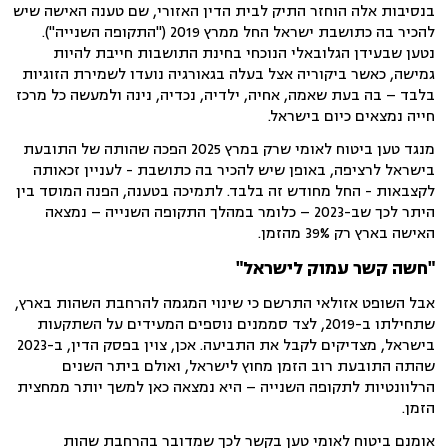
בנסיבות אלה הוחזר התיק לבית הדין האזורי, שם טענה האישה שיש
להכיר בה כתושבת ישראל החל ממרץ 2019 ("התקופה השנייה").
נטען שבעידן הגלובאלי הנוכחי בחינת התושבות חייבת להיות
גמישה, כאשר ביקוריה אצל בעלה בגאורגיה נועדו לשמירת הזוגיות
בלבד – בה בעת שאמה, אחיה, ילדיה, נכדיה, נינה ולמעשה כל מרכז
חייה נמצאים כיום בישראל.
מנגד טען ביטוח לאומי שרק במרץ 2025 הפכה שהותה של התובעת
בישראל לרציפה, באופן שיש להכיר בה כתושבת - לעניין זכאותה
לקצבאות - החל מחודש זה בלבד. לתמיכה בטענה, הפנה המוסד בין
היתר לכך שב-2023 – כלומר במהלך התקופה השנייה – נמצאה
האישה בארץ רק 39% מהזמן.
"חשה קשר עמוק לישראל"
אבל השופט אזולאי התרשם כי שינוי המגמה להרחבת השהות בארץ,
שתחילתו ב-2019, לצד סממנים נוספים המעידים על השתקעות
בישראל, מצדיקים לקבל את התביעה. אכן, צוין בפסק הדין, ב-2023
שהתה התובעת רוב הזמן מחוץ לישראל, ואולם ביתר השנים
הרלוונטיות לתקופה השנייה – היא נמצאה כאן למשך יותר ממחצית
הזמן.
אומנם ביטוח לאומי טען בקשר לכך שמדובר בהרחבת שהות