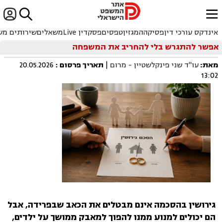


ﱐ
אינדקס עורכי דין
פסיקה
המגזין
טפסים
פסקדין Live
משאלים
שירותים מש
אפשר להתגרש בלי להחריב את המשפחה
מאת:
עו"ד שני פינקלשטיין - מרום
|
תאריך פרסום
:
20.05.2026
13:02
גירושין בהסכמה אינם מבטלים את הכאב שבפרידה, אבל
הם יכולים למנוע ממנו להפוך למאבק ממושך על ילדים,