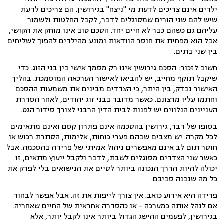
ילדים אינם צריכים לדעת מי "ניצח" בגירושין. הם צריכים לדעת
שיש להם שני הורים שמסוגלים לדבר, לקבל החלטות ולשמור
עליהם גם כשהם כבר לא חיים יחד. הסכם טוב אינו מוחק את הקושי,
אבל הוא מפחית את חוסר הוודאות ומונע מהילדים להפוך לשליחים
בין שני בתים.
חשוב לזכור: הסכם גירושין אינו רק מסמך אישי בין בני הזוג. כדי
שיקבל תוקף מחייב, יש להביאו לאישור הערכאה המוסמכת. בהליך
האישור נבדק, בין היתר, כי הצדדים מבינים את משמעות ההסכם
וחתמו עליו מרצונם. כאשר מדובר בבני זוג יהודים, לאחר הסדרת
העניינים הנלווים יש לפנות לבית הדין הרבני לצורך סידור הגט.
בסופו של דבר, גירושין בהסכמה אינם פתרון קסם ואינם מתאימים
לכל מקרה. יש מצבים שבהם פערי כוחות, אלימות, הסתרת רכוש או
חוסר תום לב אינם מאפשרים ניהול אמיתי של פרידה בהסכמה. אבל
כאשר שני הצדדים מסוגלים לשבת, לדבר ולקבל ייעוץ מתאים, זו
יכולה להיות הדרך הנכונה ביותר לסיים את הנישואים בלי לפרק את
כל מה שנבנה סביבם.
פרידה היא אירוע כואב. אין צורך לייפות את זה. אבל אפשר לבחור
אם לנהל אותה כמערכה - או כהסדרה אחראית של החיים שאחריה.
בגירושין, לפעמים ההישג הגדול ביותר אינו לקבל יותר, אלא