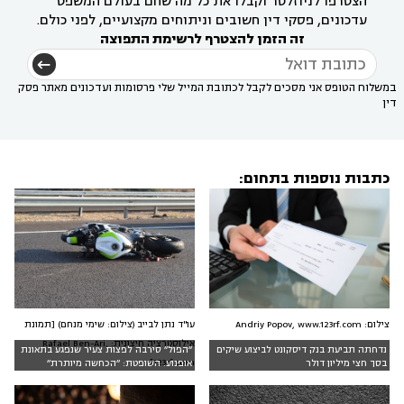
הצטרפו לניוזלטר וקבלו את כל מה שחם בעולם המשפט
עדכונים, פסקי דין חשובים וניתוחים מקצועיים, לפני כולם.
זה הזמן להצטרף לרשימת התפוצה
במשלוח הטופס אני מסכים לקבל לכתובת המייל שלי פרסומות ועדכונים מאתר פסק
דין
כתבות נוספות בתחום:
עו"ד נתן לבייב (צילום: שימי מנחם) [תמונת
צילום: Andriy Popov, www.123rf.com
אילוסטרציה חיצונית: Rafael Ben-Ari,
נדחתה תביעת בנק דיסקונט לביצוע שיקים
״הפול״ סירבה לפצות צעיר שנפגע בתאונת
123rf.com]
בסך חצי מיליון דולר
אופנוע. השופטת: ״הכחשה מיותרת״