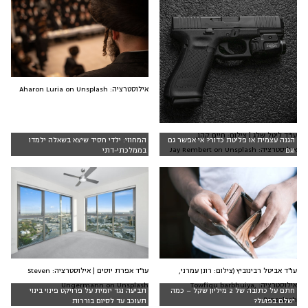
אילוסטרציה: Aharon Luria on Unsplash
עו"ד ליטל שלג | צילום: חיים קהן,
הגנה עצמית או פליטת כדור? אי אפשר גם
המחוזי: ילדי חסיד שיצא בשאלה ילמדו
אילוסטרציה: Jay Rembert on Unsplash
וגם
בממלכתי-דתי
עו"ד אפרת יוסים | אילוסטרציה: Steven
עו"ד אביטל רבינוביץ (צילום: רונן עמרני,
Ungermann on Unsplash
אילוסטרציה: Towfiqu barbhuiya,
חתם על כתובה של 2 מיליון שקל – כמה
תביעה נגד יזמית על פרויקט פינוי בינוי
Unsplash)
ישלם בפועל?
תעוכב עד לסיום בוררות