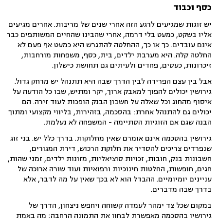
כסף וכבוד
יש זוגות שמגיעים לרגע הזה אחרי שנים של מריבות. אחרים מגיעים
אליו בשקט, כמעט בלי דרמה, אחרי שהבינו שהחיים המשותפים כבר
אינם עובדים. כך או כך, ההחלטה להתגרש היא כמעט אף פעם לא
החלטה קלה. היא מערבת ילדים, בית, כסף, משפחות מורחבות,
זיכרונות, כעסים, פחדים ולעיתים גם תחושת כישלון.
אבל בין עצם הפרידה לבין הדרך שבה היא תתנהל יש מרחק גדול.
גירושין יכולים להפוך למאבק ארוך, יקר ומתיש, שבו כל הודעה על
איסוף מהחוג וכל שאלה על חשבון הבנק הופכות לעוד זירה. הם
יכולים גם להתנהל אחרת: בהסכמה, בזהירות, בליווי מקצועי ומתוך
הבנה שגם אם הזוגיות הסתיימה - המשפחה לא נעלמת.
גירושין בהסכמה אינם אומרם שאין מחלוקות. בדרך כלל יש. בני זוג
שנפרדים צריכים להסדיר את חלוקת הרכוש, דירת המגורים,
חשבונות בנק, חובות, זכויות סוציאליות, מזונות ילדים, זמני שהות,
חגים, חופשות, החלטות חינוכיות ורפואיות ועוד שורה ארוכה של
עניינים יומיומיים. ההבדל הוא לא בכך שאין על מה לדבר, אלא
בדרך שבה מדברים.
במקום שכל צד ימהר לעמדה קשוחה ויחפש ניצחון, הדרך של
גירושין בהסכמה מאפשרת לבחון את התמונה הרחבה: מה באמת