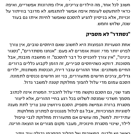
חשוב לכל אחד, מה הילדים צריכים, אילו פתרונות אפשריים, ואיפה
כדאי להתעקש לעומת איפה אפשר להתגמש. לא מדובר בוויתור על
זכויות, אלא בניסיון להגיע להסכם שאפשר לחיות איתו גם בעוד
שנה, שלוש וחמש.
"
נסתדר" לא מספיק
אחת הטעויות הנפוצות היא לחשוב שאם היחסים טובים, אין צורך
לפרט יותר מדי. זוגות אומרים לא פעם: "אנחנו מסתדרים", "נסגור
בינינו", "אין צורך להכניס כל דבר להסכם". זו מחשבה מובנת, אבל
מסוכנת. דווקא כשהיחסים סבירים, זה הזמן לקבוע כללים ברורים.
החיים משתנים: אחד ההורים עובר דירה, הכנסות משתנות, ילדים
גדלים, צרכים חדשים מתעוררים, בני זוג חדשים נכנסים לתמונה.
הסכם עמום מדי עלול להפוך מחלוקת קטנה למשבר גדול.
מצד שני, גם הסכם נוקשה מדי עלול להכביד. המטרה אינה לכתוב
מסמך חשדני שמנסה לשלוט בכל רגע בחיי ההורים, אלא ליצור
מסגרת ברורה וגמישה מספיק. הסכם גירושין טוב צריך לתת מענה
לסוגיות המרכזיות, אבל גם לכלול מנגנונים לפתרון מחלוקות
עתידיות. למשל, מה עושים אם מתעוררת מחלוקת לגבי טיפול
לילד, שינוי מסגרת חינוכית, מעבר מקום מגורים או הוצאה חריגה.
כאשר יש ילדים, החשיבות של ההליך ההסכמי גדולה עוד יותר.