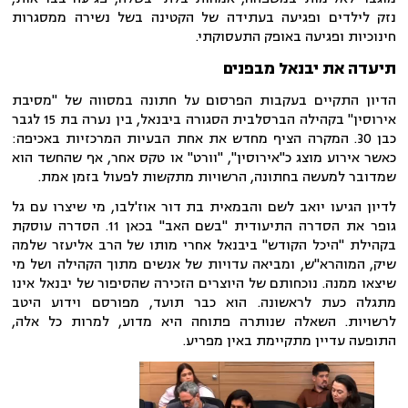
נזק לילדים ופגיעה בעתידה של הקטינה בשל נשירה ממסגרות
חינוכיות ופגיעה באופק התעסוקתי.
תיעדה את יבנאל מבפנים
הדיון התקיים בעקבות הפרסום על חתונה במסווה של "מסיבת
אירוסין" בקהילה הברסלבית הסגורה ביבנאל, בין נערה בת 15 לגבר
כבן 30. המקרה הציף מחדש את אחת הבעיות המרכזיות באכיפה:
כאשר אירוע מוצג כ"אירוסין", "וורט" או טקס אחר, אף שהחשד הוא
שמדובר למעשה בחתונה, הרשויות מתקשות לפעול בזמן אמת.
לדיון הגיעו יואב לשם והבמאית בת דור אוז'לבו, מי שיצרו עם גל
גופר את הסדרה התיעודית "בשם האב" בכאן 11.
הסדרה עוסקת
בקהילת "היכל הקודש" ביבנאל אחרי מותו של הרב אליעזר שלמה
שיק, המוהרא"ש, ומביאה עדויות של אנשים מתוך הקהילה ושל מי
שיצאו ממנה.
נוכחותם של היוצרים הזכירה שהסיפור של יבנאל אינו
מתגלה כעת לראשונה. הוא כבר תועד, מפורסם וידוע היטב
לרשויות. השאלה שנותרה פתוחה היא מדוע, למרות כל אלה,
התופעה עדיין מתקיימת באין מפריע.