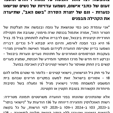
זעום של כתבי אישום, נשמעו עדויות של נשים שנישאו
כנערות - וגם של יוצרת הסדרה "בשם האב", שתיעדה
את הקהילה מבפנים
"אני עומדת כאן כמי שנושאת על גופה ובנפשה את הצלקות של
הטרור הזה", אמרה אתמול בכנסת שרה מימוני, שעזבה את הקהילה
החרדית-קיצונית ביבנאל, שם לדבריה אולצה להתחתן בגיל 15. בגיל
16 היא כבר הפכה לאימא, והיום היא סבתא ל-5 נכדים. דבריה
נשמעו בדיון שקיימה הוועדה לקידום מעמד האישה ולשוויון מגדרי
בעקבות הפרסומים האחרונים על חתונות נערים ונערות ביבנאל -
וברקע דוח חדש של מרכז המחקר והמידע של הכנסת, שמציג פערים
קשים בין החוק שאוסר על נישואי קטינים לבין האכיפה בפועל.
על פי חוק גיל הנישואין, נישואי קטינים - כלומר מי שטרם מלאו להם
18 - אסורים בישראל. זאת למעט במקרים חריגים שבהם בית
המשפט למשפחה מתיר נישואין מגיל 16 ומעלה בשל נסיבות
מיוחדות הקשורות בטובת הקטין או הקטינה.
אלא שהנתונים שהונחו בפני הוועדה משרטטים תמונה מטרידה:
רשות האוכלוסין וההגירה דיווחה על 136 הודעות על "נישואי בוסר"
ב-2023, 103 ב-2024 ו-109 ב-2025. לפי הרשות, על כל בקשה
לרישום נישואין שנערכו ללא היתר הוגשה תלונה למשטרה - 128