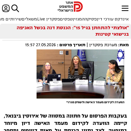


ﱐ
אינדקס עורכי דין
פסיקה
המגזין
טפסים
פסקדין Live
משאלים
שירותים מש
"אולצתי להתחתן בגיל 15": הכנסת דנה בכשל האכיפה
בנישואי קטינות
מאת:
מערכת פסקדין |
תאריך פרסום
:
27.05.2026 15:57
הוועדה לקידום מעמד האישה ולשוויון מגדרי
בעקבות הפרסום על חתונה במסווה של אירוסין ביבנאל,
קיימה הוועדה לקידום מעמד האישה דיון מיוחד
בתופעה. לצד נתוני הכנסת על מאות דיווחים ומספר