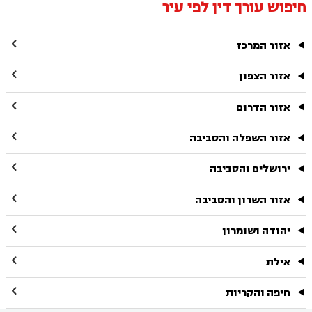
חיפוש עורך דין לפי עיר

אזור המרכז

אזור הצפון

אזור הדרום

אזור השפלה והסביבה

ירושלים והסביבה

אזור השרון והסביבה

יהודה ושומרון

אילת

חיפה והקריות