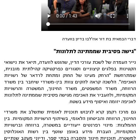
דברי הבמאית בת דור אוז'לבו בדיון בוועדה
"
גישה פסיבית שממתינה לתלונות
"
נייר העמדה של לשכת עורכי הדין, שהוגש לוועדה, תיאר את נישואי
הקטינות בפלגים קיצוניים וסגורים כפרקטיקה קהילתית מובנית,
שמתרחשת "הרחק מעינו של החוק ומתחת לרדאר של רשויות
האכיפה". הלשכה קראה להקים צוות בין-משרדי שיחבר בין משרד
הרווחה, משרד המשפטים, משרד החינוך, המשטרה והרשויות
המקומיות, ולהעביר את האכיפה מגישה פסיבית שממתינה לתלונות
לאכיפה יזומה ואיסוף מידע בשטח.
גם מרכז רקמן קרא לגיבוש תוכנית לאומית שתשלב את משרדי
החינוך, הרווחה והביטחון הלאומי, בשיתוף הרשויות המקומיות. בין
ההמלצות: מינוי רפרנטים ייעודיים במשטרה, ברווחה וברשויות
המקומיות, העברת מידע באופן שוטף בין רשות האוכלוסין
למשטרה, תוכניות חינוך והסברה בבתי ספר, ודיוני מעקב שנתיים