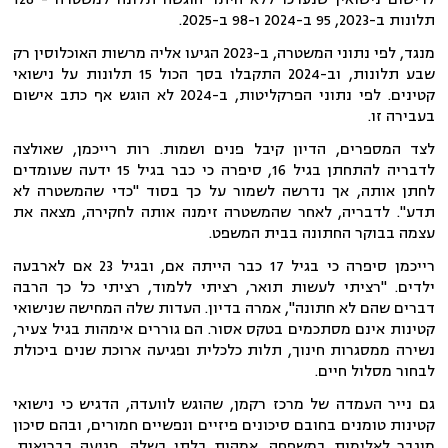
תלונות ב-2023, 95 ב-2024 ו-98 ב-2025.
מנגד, לפי נתוני המשטרה, ב-2023 הגיעו אליה מרשות האוכלוסין רק
שבע תלונות, וב-2024 התקבלו בסך הכול 15 תלונות על נישואי
קטינים. לפי נתוני הפרקליטות, ב-2024 לא הוגש אף כתב אישום
בעבירה זו.
לצד המספרים, הדיון קיבל פנים ושמות. רות רייכמן, שאולצה
לדבריה להתחתן בגיל 16, סיפרה כי כבר בגיל 15 ידעה שעומדים
לחתן אותה, אך נדרשה לשמור על כך בסוד "כדי שהמשטרה לא
תדע". לדבריה, לאחר שהמשטרה זימנה אותה לחקירה, מצאה את
עצמה בבוקר החתונה בבית המשפט.
רייכמן סיפרה כי בגיל 17 כבר הייתה אם, ובגיל 23 אם לארבעה
ילדים. "רציתי לעשות תואר, רציתי ללמוד, רציתי כל כך הרבה
דברים שהם לא חתונה", אמרה בדיון. העדות שלה המחישה שנישואי
קטינות אינם מסתכמים בטקס אסור. הם גוררים אימהות בגיל צעיר,
נשירה ממסגרות חינוך, תלות כלכלית ופגיעה ארוכת שנים ביכולת
לבחור מסלול חיים.
גם נייר העמדה של מרכז רקמן, שהוגש לוועדה, הדגיש כי נישואי
קטינות טומנים בחובם סיכונים פיזיים ונפשיים חמורים, ובהם סיכון
מוגבר לאלימות במשפחה, אמהות בלתי בשלה, פגיעה בבריאות,