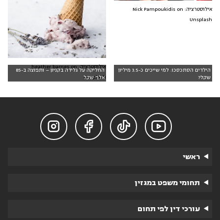
אילוסטרציה: Nick Pampoukidis on
Unsplash
אילוסטרציה: heather barnes on
הילדים הסתכסכו: למי שייכים כ-3.5 מיליון
החליקה על גלידה בקניון – ותפוצה ב-85
Unsplash
שקל?
אלף שקל




ראשי
תחומי משפט במגזין
עורכי דין לפי תחום