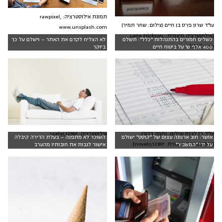
תמונת אילוסטרציה: rawpixel,
עו"ד שרון פרס בן חיים (צילום: שחר תמיר)
www.unsplash.com
[אילוסטרציה חיצונית: Lane Erickson,
כשלים חמורים בהתנהלות "כלל": תשלם
לא הצליח לקדם את האתר – וישלם על כך
123rf.com]
400 אלף ש' על ביטוח חיים
ביוקר
עו"ד רז לבנת (צילום: נחמה דרור)
אילוסטרציה: szefei,123RF
אושר: חוב ארנונה עצום של "קוסט" ישולם
השוכר לא מתפנה – בעלת הדירה קיבלה
[אילוסטרציה חיצונית: novelo,123RF]
על ידי "המשביר"
אישור לגבות את חובותיו מהערב