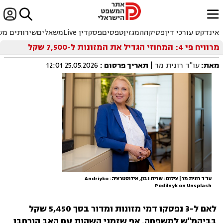


ﱐ
אינדקס עורכי דין
פסיקה
המגזין
טפסים
פסקדין Live
משאלים
שירותים מש
מרוויח פי 4: המחוזי הגדיל את המזונות ל-7,500 שקל
מאת:
עו"ד רונית מר
|
תאריך פרסום
:
25.05.2026 12:01
עו"ד רונית מר | צילום: שרית נבון, אילוסטרציה: Andriyko
Podilnyk on Unsplash
לאם ל-3 נפסקו דמי מזונות ומדור בסך 5,450 שקל
בביהמ"ש למשפחה. אף שזמני השהות עם האב הורחבו