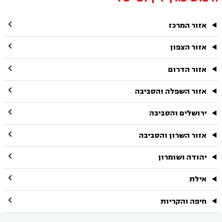

אזור המרכז

אזור הצפון

אזור הדרום

אזור השפלה והסביבה

ירושלים והסביבה

אזור השרון והסביבה

יהודה ושומרון

אילת

חיפה והקריות