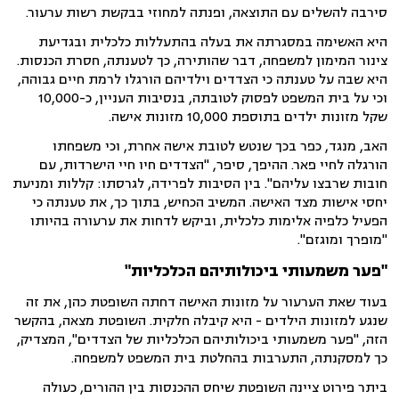
סירבה להשלים עם התוצאה, ופנתה למחוזי בבקשת רשות ערעור.
היא האשימה במסגרתה את בעלה בהתעללות כלכלית ובגדיעת
צינור המימון למשפחה, דבר שהותירה, כך לטענתה, חסרת הכנסות.
היא שבה על טענתה כי הצדדים וילדיהם הורגלו לרמת חיים גבוהה,
וכי על בית המשפט לפסוק לטובתה, בנסיבות העניין, כ-10,000
שקל מזונות ילדים בתוספת 10,000 מזונות אישה.
האב, מנגד, כפר בכך שנטש לטובת אישה אחרת, וכי משפחתו
הורגלה לחיי פאר. ההיפך, סיפר, "הצדדים חיו חיי הישרדות, עם
חובות שרבצו עליהם". בין הסיבות לפרידה, לגרסתו: קללות ומניעת
יחסי אישות מצד האישה. המשיב הכחיש, בתוך כך, את טענתה כי
הפעיל כלפיה אלימות כלכלית, וביקש לדחות את ערעורה בהיותו
"מופרך ומוגזם".
"פער משמעותי ביכולותיהם הכלכליות"
בעוד שאת הערעור על מזונות האישה דחתה השופטת כהן, את זה
שנגע למזונות הילדים - היא קיבלה חלקית. השופטת מצאה, בהקשר
הזה, "פער משמעותי ביכולותיהם הכלכליות של הצדדים", המצדיק,
כך למסקנתה, התערבות בהחלטת בית המשפט למשפחה.
ביתר פירוט ציינה השופטת שיחס ההכנסות בין ההורים, כעולה