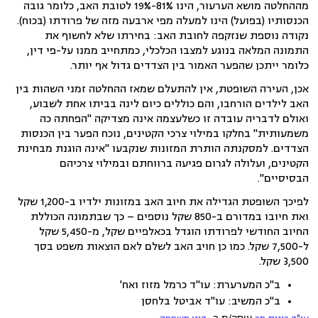
מההחלטה מושא הערעור, הינו 81%-19% לטובת האב, כלומר גובה
הכנסותיו (בפועל) הינו למעלה מפי ארבעה מזה של פרודתו (בכוח).
נקודה נוספת שנזקפה לחובת האב: בחירתו שלא לחשוף את
התמונה המלאה בנוגע למצבו הכלכלי, כמתחייב ממנו על-פי דין,
כלומר ייתכן שהפער האמור בין הצדדים גדול אף יותר.
אכן, העירה השופטת, אין להתעלם שמאז ההחלטה זמני השהות בין
האב לילדים הורחבו, והם כוללים כיום לינה בביתו אחת לשבוע,
ואולם לדבריה עובדה זו כשלעצמה אינה מצדיקה "הפחתה כה
משמעותית" בחלקו במילוי צרכי הקטינים, נוכח הפער בין הכנסות
הצדדים. למסקנתה הותרת המזונות שנקבעו "אינה הוגנת מבחינת
הקטינים, ועלולה לגרום פגיעה ברווחתם ובמילוי צרכיהם
הבסיסיים".
לפיכך השופטת הגדילה את חיוב האב במזונות ילדיו ב-1,200 שקל
ואת חיובו במדורם ב-850 שקל נוספים – כך שבתמונה הכוללת
החיוב החודשי לפרודתו הוגדל בכאלפיים שקל, מ-5,450 שקל
ל-7,500 שקל. כמו כן חויב האב לשלם לאם הוצאות משפט בסך
3,500 שקל.
ב"כ המערערת: עו"ד כרמל מזוז ואח'
ב"כ המשיב: עו"ד אביטל בלחסן