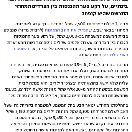
בינתיים,
על רקע פער ההכנסות בין הצדדים המחוזי
התרשם שהיא קופחה
אב ל-3 ישלם לפרודתו 7,500 שקל בחודש – כך קבע לאחרונה
המחוזי בבאר שבע, ש
הגדיל את חיוב המזונות
(לרבות מדור) שנפסק
בבית המשפט למשפחה בכ-2,000 שקל, על רקע פער ההכנסות
הגבוה בין הצדדים. עשרת אלפים שקלים נוספים דרשה המערערת
מהפרוד כמזונות אישה, בהיותם נשואים על הנייר, אך
השופטת
פאני גילת כהן
דחתה אותה.
מדובר בהורים לבני 7, 6 ו-3.5 שעודם נשואים טכנית, אך הפרידו
מגורים. לגרסת האם, בעלה עזב את הבית בספטמבר אשתקד
לטובת אישה אחרת, תוך שפיטר אותה מהעסק המשפחתי ואיים
עליה שלא יישא בהוצאותיה ובצרכי הילדים. היא פנתה לבית
המשפט בבקשה ליותר מ-20 אלף שקל מזונות אישה וילדים, בטענה
שהמשפחה הורגלה לרמת חיים גבוהה, אך קיבלה הרבה פחות מכך.
בהחלטתו מחודש ינואר קבע בית המשפט למשפחה בקריית גת שעל
האב לשלם לפרודתו 3,300 שקל מזונות ילדים בתוספת 2,150 שקל
חלקם בהוצאות מדור – ובסך הכול 5,450 שקל, כרבע מהסכום
הנתבע. עוד נקבע שהאב יישא במחצית הוצאות החינוך והרפואה
החריגות של הקטינים. בקשת האם למזונות אישה נדחתה. היא