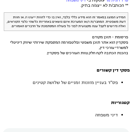
עו"ד רונית מר
עוסק/ת ב-
דיני משפחה
** הכותב/ת לא ייצג/ה בתיק.
המידע המוצג במאמר זה הוא מידע כללי בלבד, ואין בו כדי להוות ייעוץ ו/ או חוות
דעת משפטית. המחבר/ת ו/או המערכת אינם נושאים באחריות כלשהי כלפי הקוראים,
ואלה נדרשים לקבל עצה מקצועית לפני כל פעולה המסתמכת על הדברים האמורים.
פרסומת - תוכן מקודם
פסקדין הוא אתר תוכן משפטי ופלטפורמה המספקת שירותי שיווק דיגיטלי
למשרדי עורכי דין,
בהכנת הכתבה לקח חלק צוות העורכים של פסקדין.
פסקי דין קשורים
פס"ד בעניין מזונות זמניים של שלושה קטינים
קטגוריות
דיני משפחה