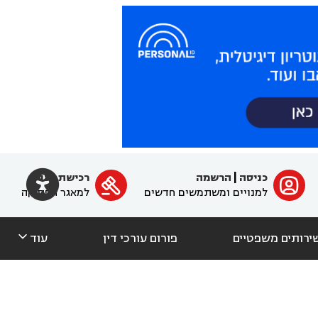

כניסה
|
הרשמה
רכישת מנוי
ﱐ

למנויים ומשתמשים חדשים
למאגר הפסיקה

ירותים משפטיים
פורום עורכי דין
עוד