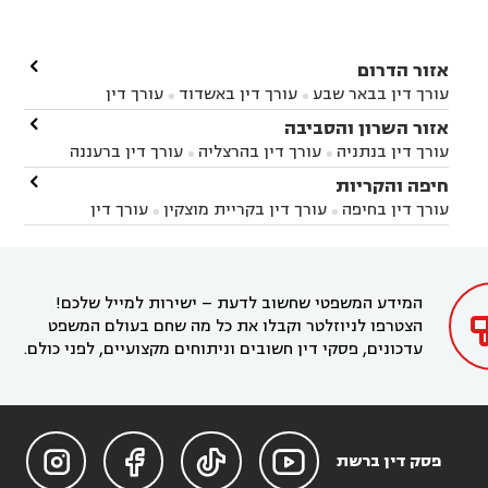

אזור הדרום
עורך דין בבאר שבע
עורך דין באשדוד
עורך דין


באשקלון
עורך דין בבאר טוביה
עורך דין בגן יבנה

אזור השרון והסביבה



עורך דין בניר הבנים
עורך דין בערד
עורך דין בקיבוץ


עורך דין בנתניה
עורך דין בהרצליה
עורך דין ברעננה


זיקים
עורך דין בנתיבות
עורך דין בקרית מלאכי



עורך דין בחדרה
עורך דין בכפר סבא
עורך דין בהוד

חיפה והקריות



השרון
עורך דין באבן יהודה
עורך דין בבנימינה



עורך דין בחיפה
עורך דין בקריית מוצקין
עורך דין


עורך דין בחריש
עורך דין בקיסריה
עורך דין בקדימה


בקרית מוצקין
עורך דין בקריית אתא
עורך דין


עורך דין ברמת השרון
עורך דין בתל מונד



בקריית חיים
עורך דין בקרית ביאליק
עורך דין


בחדרה

המידע המשפטי שחשוב לדעת – ישירות למייל שלכם!
הצטרפו לניוזלטר וקבלו את כל מה שחם בעולם המשפט
עדכונים, פסקי דין חשובים וניתוחים מקצועיים, לפני כולם.




פסק דין ברשת