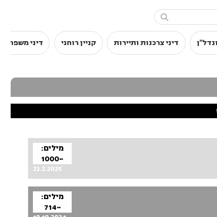

נדל"ן
דיני צרכנות ותיירות
קניין רוחני
דיני משפחה
מילים:
~1000
22.2.2025
מילים:
~714