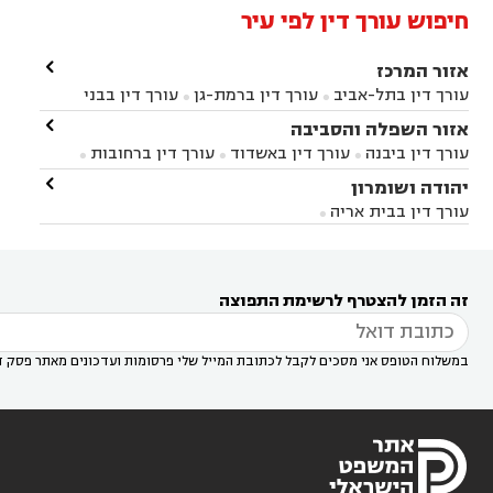
חיפוש עורך דין לפי עיר

אזור המרכז
עורך דין בתל-אביב
עורך דין ברמת-גן
עורך דין בבני


ברק
עורך דין בפתח תקווה
עורך דין בראשון לציון

אזור השפלה והסביבה



עורך דין ברחובות
עורך דין בנס ציונה
עורך דין


עורך דין ביבנה
עורך דין באשדוד
עורך דין ברחובות



במודיעין
עורך דין בהרצליה
עורך דין בחולון
עורך



עורך דין בראשון לציון
עורך דין במודיעין
עורך דין

יהודה ושומרון


דין בקרית אונו
עורך דין ברמלה
עורך דין בקריית


בבאר יעקב
עורך דין בגדרה
עורך דין בכפר רות



אונו
עורך דין בבת ים
עורך דין בגבעת שמואל
עורך
עורך דין בבית אריה




דין באזור
עורך דין בגן יבנה
עורך דין בעמק חפר



עורך דין במודיעין מכבים רעות
עורך דין במודיעין

רעות
עורך דין בסביון
עורך דין ברמת השרון
עורך



זה הזמן להצטרף לרשימת התפוצה
דין בשוהם

במשלוח הטופס אני מסכים לקבל לכתובת המייל שלי פרסומות ועדכונים מאתר פסק ד