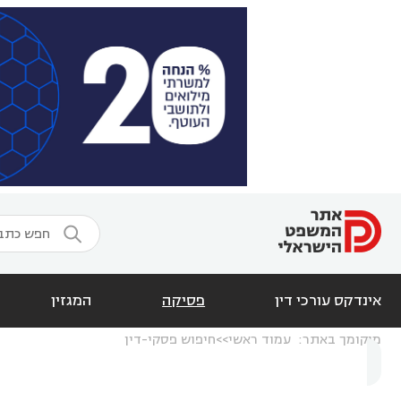

אינדקס עורכי דין
פסיקה
המגזין
מיקומך באתר:
עמוד ראשי
חיפוש פסקי-דין