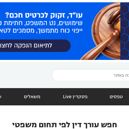
טפסים
פסקדין Live
משאלים
ש
חפש עורך דין לפי תחום משפטי