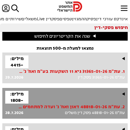


ﱐ
אינדקס עורכי דין
פסיקה
המגזין
טפסים
פסקדין Live
משאלים
שירותים מש
חיפוש פסקי-דין
שנה את הקריטריונים לחיפוש
נמצאו למעלה מ-500 תוצאות
מילים:
~4415
1. עת"מ 31365-01-26 גיא 11 השקעות בע"מ ואח' נ' עיריית תל אביב - מנהל הכספים - אגף לגביית מים וארנונה
עת"מ 31365-01-26 פסק דין
29.7.2026
מילים:
~1808
2. עת"מ 48818-01-26 דאון ואח' נ' ועדה למתחמים מועדפים לדיור ופיתוח מוטה לתחבורה ציבורית ואח'
עת"מ 48818-01-26 פסק דין משלים
28.7.2026
מילים: