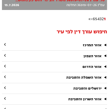
10. עמ"נ 36919-07-26 משרד הבינוי והשיכון/המשרד הראשי נ' נסרי נסור ובניו בע"מ
עמ"נ 36919-07-26 החלטה
15.7.2026
»
›
6
5
4
3
2
1
חיפוש עורך דין לפי עיר

אזור המרכז

אזור הצפון

אזור הדרום

אזור השפלה והסביבה

ירושלים והסביבה

אזור השרון והסביבה