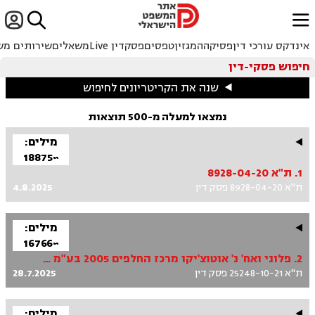


ﱐ
אינדקס עורכי דין
פסיקה
המגזין
טפסים
פסקדין Live
משאלים
שירותים מש
חיפוש פסקי-דין
שנה את הקריטריונים לחיפוש
נמצאו למעלה מ-500 תוצאות
מילים:
~18875
1. ת"א 8928-04-20
ת"א 8928-04-20 פסק דין
4.8.2025
מילים:
~16766
2. פלוני ואח' נ' אוטוצ'יקו מרכז החלפים 2005 בע"מ ואח'
ת"א 25248-10-21 פסק דין
28.7.2025
מילים: