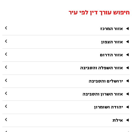
חיפוש עורך דין לפי עיר

אזור המרכז

אזור הצפון

אזור הדרום

אזור השפלה והסביבה

ירושלים והסביבה

אזור השרון והסביבה

יהודה ושומרון

אילת