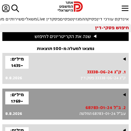


ﱐ
אינדקס עורכי דין
פסיקה
המגזין
טפסים
פסקדין Live
משאלים
שירותים מש
חיפוש פסקי-דין
שנה את הקריטריונים לחיפוש
נמצאו למעלה מ-500 תוצאות
מילים:
~1435
1. ק"ג 33338-06-24
ק"ג 33338-06-24 פסק דין
8.8.2026
מילים:
~1769
2. ב"ל 68783-01-24
עב"ל 68783-01-24 החלטה
8.8.2026
מילים: