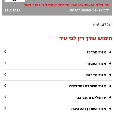
10. ת"פ 36065-09-24 מדינת ישראל נ' גבור ואח'
ת"פ 36065-09-24 החלטה
28.7.2026
»
›
6
5
4
3
2
1
חיפוש עורך דין לפי עיר

אזור המרכז

אזור הצפון

אזור הדרום

אזור השפלה והסביבה

ירושלים והסביבה

אזור השרון והסביבה