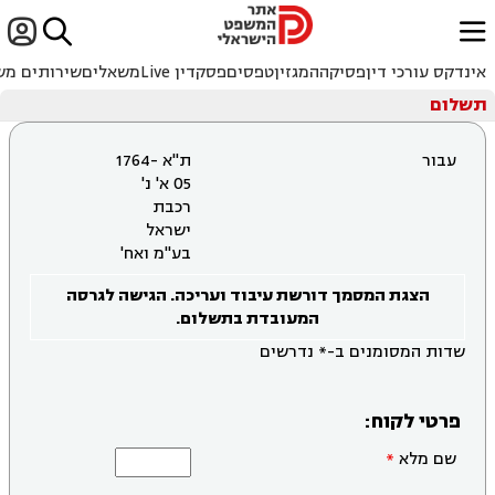


ﱐ
אינדקס עורכי דין
פסיקה
המגזין
טפסים
פסקדין Live
משאלים
שירותים מש
תשלום
עבור
ת"א 1764-
05 א' נ'
רכבת
ישראל
בע"מ ואח'
הצגת המסמך דורשת עיבוד ועריכה. הגישה לגרסה
המעובדת בתשלום.
שדות המסומנים ב-* נדרשים
פרטי לקוח:
שם מלא