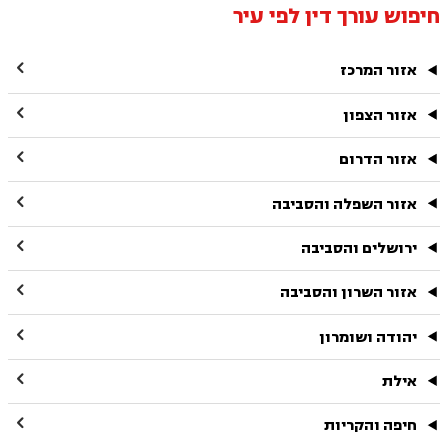
חיפוש עורך דין לפי עיר

אזור המרכז

אזור הצפון

אזור הדרום

אזור השפלה והסביבה

ירושלים והסביבה

אזור השרון והסביבה

יהודה ושומרון

אילת

חיפה והקריות